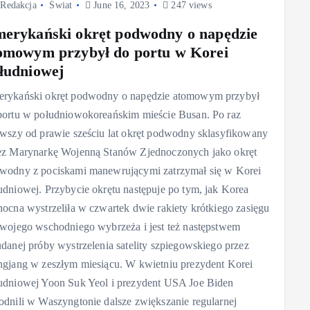
Redakcja
Świat
June 16, 2023
247 views
erykański okręt podwodny o napędzie
omowym przybył do portu w Korei
łudniowej
rykański okręt podwodny o napędzie atomowym przybył
portu w południowokoreańskim mieście Busan. Po raz
rwszy od prawie sześciu lat okręt podwodny sklasyfikowany
ez Marynarkę Wojenną Stanów Zjednoczonych jako okręt
wodny z pociskami manewrującymi zatrzymał się w Korei
udniowej. Przybycie okrętu następuje po tym, jak Korea
nocna wystrzeliła w czwartek dwie rakiety krótkiego zasięgu
swojego wschodniego wybrzeża i jest też następstwem
udanej próby wystrzelenia satelity szpiegowskiego przez
ngjang w zeszłym miesiącu. W kwietniu prezydent Korei
udniowej Yoon Suk Yeol i prezydent USA Joe Biden
odnili w Waszyngtonie dalsze zwiększanie regularnej