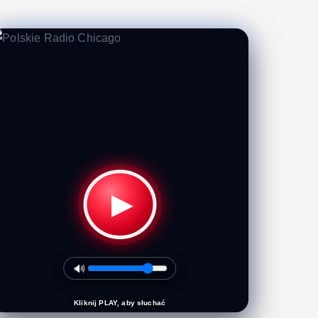
▶
🔊
Kliknij PLAY, aby słuchać