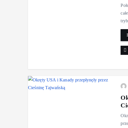
Poł
cał
try
Ok
Ci
Okr
prz