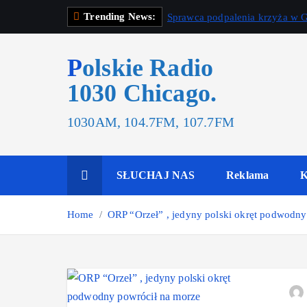
Trending News:
Sprawca podpalenia krzyża w G
Polskie Radio
1030 Chicago.
1030AM, 104.7FM, 107.7FM
SŁUCHAJ NAS
Reklama
K
Home
ORP “Orzeł” , jedyny polski okręt podwodny