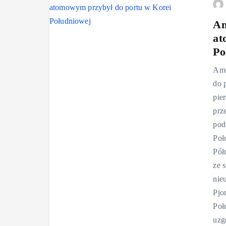
Am
at
Po
Ame
do 
pie
prz
pod
Poł
Pół
ze 
nie
Pjo
Poł
uzg