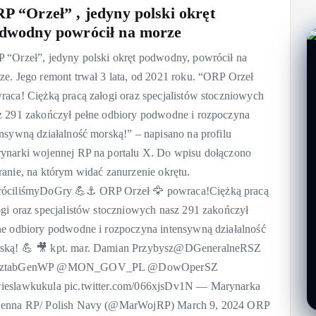
P “Orzeł” , jedyny polski okręt
dwodny powrócił na morze
 “Orzeł”, jedyny polski okręt podwodny, powrócił na
ze. Jego remont trwał 3 lata, od 2021 roku. “ORP Orzeł
raca! Ciężką pracą załogi oraz specjalistów stoczniowych
z 291 zakończył pełne odbiory podwodne i rozpoczyna
ensywną działalność morską!” – napisano na profilu
ynarki wojennej RP na portalu X. Do wpisu dołączono
ranie, na którym widać zanurzenie okrętu.
óciliśmyDoGry 💪⚓ ORP Orzeł 🦅 powraca!Ciężką pracą
ogi oraz specjalistów stoczniowych nasz 291 zakończył
ne odbiory podwodne i rozpoczyna intensywną działalność
ską! 💪 🎥 kpt. mar. Damian Przybysz@DGeneralneRSZ
ztabGenWP @MON_GOV_PL @DowOperSZ
eslawkukula pic.twitter.com/066xjsDv1N — Marynarka
enna RP/ Polish Navy (@MarWojRP) March 9, 2024 ORP