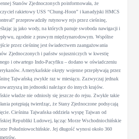
ennej Stanów Zjednoczonych poinformowała, że
zczyciel rakietowy USS “Chung-Hoon” i kanadyjski HMCS
ntreal” przeprowadziły rutynowy rejs przez cieśninę,
eślając ją jako wody, na których panuje swoboda nawigacji i
epływu, zgodnie z prawym międzynarodowym. Wspólne
ejście przez cieśninę jest świadectwem zaangażowania
nów Zjednoczonych i państw sojuszniczych w kwestię
nego i otwartego Indo-Pacyfiku – dodano w oświadczeniu
rykanów. Amerykańskie okręty wojenne przepływają przez
śninę Tajwańską zwykle raz w miesiącu. Zazwyczaj jednak
 towarzyszą im jednostki należące do innych krajów.
ńskie władze nie odniosły się jeszcze do rejsu. Zwykle takie
ałania potępiają twierdząc, że Stany Zjednoczone podsycają
ięcie. Cieśnina Tajwańska oddziela wyspę Tajwan od
ńskiej Republiki Ludowej, łącząc Morze Wschodniochińskie
orze Południowochińskie. Jej długość wynosi około 360
ometrów.