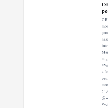
OR
po
ORP
mor
pow
nas
int
Mar
nag
#Wr
zał
peł
mor
@S
@wi
Woj