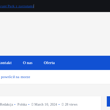
rant Park z zarzutami
ontakt
O nas
Oferta
 powrócił na morze
Redakcja
Polska
March 10, 2024
28 views