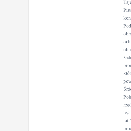
Taj
Pis
kon
Pod
obr
och
obr
żad
bro
któ
pow
Śró
Poł
rzą
był
lat
pro