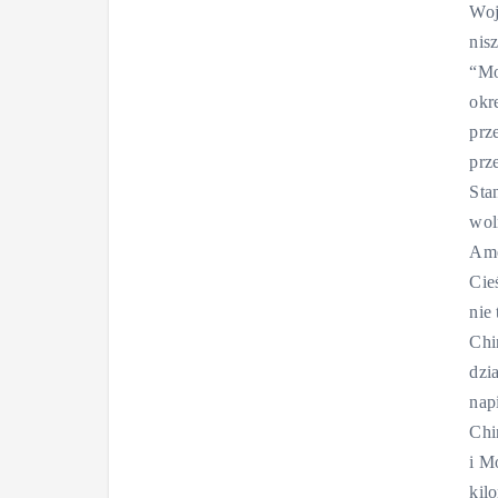
Woj
nis
“Mo
okr
prz
prz
Sta
wol
Ame
Cie
nie
Chi
dzi
nap
Chi
i M
kil