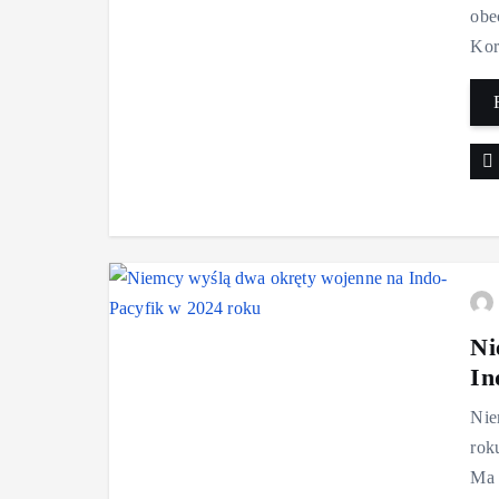
obe
Kor
Ni
In
Nie
rok
Ma 