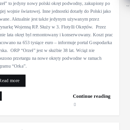
zeł” to jedyny nowy polski okręt podwodny, zakupiony po
``
giej wojnie światowej. Inne jednostki dotarły do Polski jako
wane. Aktualnie jest także jedynym używanym przez
ynarkę Wojenną RP. Służy w 3. Flotylli Okrętów. Przez
anie lata okręt byl remontowany i konserwowany. Koszt prac
acowano na 653 tysiące euro – informuje portal Gospodarka
ska. ORP “Orzeł” jest w służbie 38 lat. Wciąż nie
oszono przetargu na nowe okręty podwodne w ramach
gramu “Orka”.
Read more
Continue reading