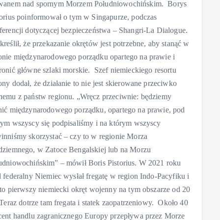
wanem nad spornym Morzem Południowochińskim. Borys
torius poinformował o tym w Singapurze, podczas
ferencji dotyczącej bezpieczeństwa – Shangri-La Dialogue.
kreślił, że przekazanie okrętów jest potrzebne, aby stanąć w
onie międzynarodowego porządku opartego na prawie i
ronić główne szlaki morskie. Szef niemieckiego resortu
ony dodał, że działanie to nie jest skierowane przeciwko
nemu z państw regionu. „Wręcz przeciwnie: będziemy
nić międzynarodowego porządku, opartego na prawie, pod
rym wszyscy się podpisaliśmy i na którym wszyscy
inniśmy skorzystać – czy to w regionie Morza
dziemnego, w Zatoce Bengalskiej lub na Morzu
udniowochińskim” – mówił Boris Pistorius. W 2021 roku
d federalny Niemiec wysłał fregatę w region Indo-Pacyfiku i
 to pierwszy niemiecki okręt wojenny na tym obszarze od 20
. Teraz dotrze tam fregata i statek zaopatrzeniowy. Około 40
cent handlu zagranicznego Europy przepływa przez Morze