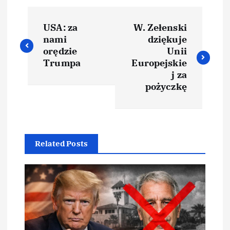
USA: za
W. Zełenski
nami
dziękuje
orędzie
Unii
Trumpa
Europejskie
j za
pożyczkę
Related Posts