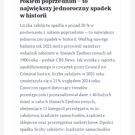
rokiem poprzednim – to
największy jednoroczny spadek
w historii
Liczba zabójstw spadła o ponad 20 % w
porównaniu z rokiem poprzednim — to największy
jednoroczny spadek w historii. Według nowego
badania rok 2025 może przynieść najniższy
wskaźnik zabójstw w Stanach Zjednoczonych od
1900 roku – podaje CBS News. Jak wynika z raportu
opublikowanego w czwartek przez Council on
Criminal Justice, liczba zabójstw w 2025 roku
zmniejszyła się o 21% względem 2024 roku.
Coroczny raport dotyczący trendów
przestępczości przeanalizował dane z 40 dużych
miast w całych Stanach Zjednoczonych,
obejmujące 13 kategorii przestępstw, m.in.
zabójstwa, kradzieże samochodów, kradzieże
sklepowe oraz przestępstwa narkotykowe. Oprócz
spadku liczby zabójstw: kradzieże samochodów