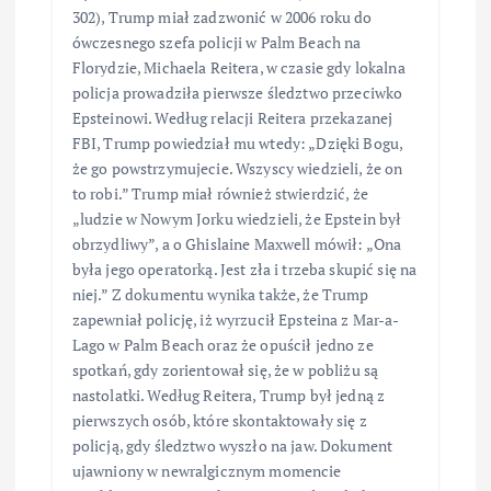
302), Trump miał zadzwonić w 2006 roku do
ówczesnego szefa policji w Palm Beach na
Florydzie, Michaela Reitera, w czasie gdy lokalna
policja prowadziła pierwsze śledztwo przeciwko
Epsteinowi. Według relacji Reitera przekazanej
FBI, Trump powiedział mu wtedy: „Dzięki Bogu,
że go powstrzymujecie. Wszyscy wiedzieli, że on
to robi.” Trump miał również stwierdzić, że
„ludzie w Nowym Jorku wiedzieli, że Epstein był
obrzydliwy”, a o Ghislaine Maxwell mówił: „Ona
była jego operatorką. Jest zła i trzeba skupić się na
niej.” Z dokumentu wynika także, że Trump
zapewniał policję, iż wyrzucił Epsteina z Mar-a-
Lago w Palm Beach oraz że opuścił jedno ze
spotkań, gdy zorientował się, że w pobliżu są
nastolatki. Według Reitera, Trump był jedną z
pierwszych osób, które skontaktowały się z
policją, gdy śledztwo wyszło na jaw. Dokument
ujawniony w newralgicznym momencie