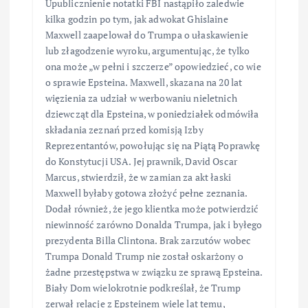
Upublicznienie notatki FBI nastąpiło zaledwie
kilka godzin po tym, jak adwokat Ghislaine
Maxwell zaapelował do Trumpa o ułaskawienie
lub złagodzenie wyroku, argumentując, że tylko
ona może „w pełni i szczerze” opowiedzieć, co wie
o sprawie Epsteina. Maxwell, skazana na 20 lat
więzienia za udział w werbowaniu nieletnich
dziewcząt dla Epsteina, w poniedziałek odmówiła
składania zeznań przed komisją Izby
Reprezentantów, powołując się na Piątą Poprawkę
do Konstytucji USA. Jej prawnik, David Oscar
Marcus, stwierdził, że w zamian za akt łaski
Maxwell byłaby gotowa złożyć pełne zeznania.
Dodał również, że jego klientka może potwierdzić
niewinność zarówno Donalda Trumpa, jak i byłego
prezydenta Billa Clintona. Brak zarzutów wobec
Trumpa Donald Trump nie został oskarżony o
żadne przestępstwa w związku ze sprawą Epsteina.
Biały Dom wielokrotnie podkreślał, że Trump
zerwał relacje z Epsteinem wiele lat temu,