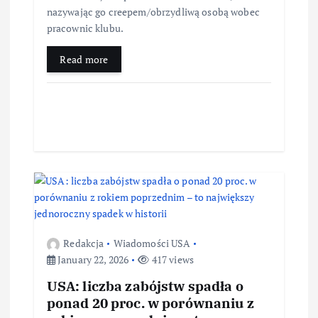
nazywając go creepem/obrzydliwą osobą wobec
pracownic klubu.
Read more
Redakcja
Wiadomości USA
January 22, 2026
417 views
USA: liczba zabójstw spadła o
ponad 20 proc. w porównaniu z