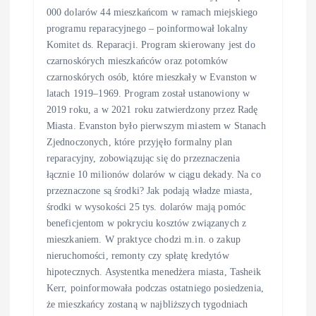
000 dolarów 44 mieszkańcom w ramach miejskiego
programu reparacyjnego – poinformował lokalny
Komitet ds. Reparacji. Program skierowany jest do
czarnoskórych mieszkańców oraz potomków
czarnoskórych osób, które mieszkały w Evanston w
latach 1919–1969. Program został ustanowiony w
2019 roku, a w 2021 roku zatwierdzony przez Radę
Miasta. Evanston było pierwszym miastem w Stanach
Zjednoczonych, które przyjęło formalny plan
reparacyjny, zobowiązując się do przeznaczenia
łącznie 10 milionów dolarów w ciągu dekady. Na co
przeznaczone są środki? Jak podają władze miasta,
środki w wysokości 25 tys. dolarów mają pomóc
beneficjentom w pokryciu kosztów związanych z
mieszkaniem. W praktyce chodzi m.in. o zakup
nieruchomości, remonty czy spłatę kredytów
hipotecznych. Asystentka menedżera miasta, Tasheik
Kerr, poinformowała podczas ostatniego posiedzenia,
że mieszkańcy zostaną w najbliższych tygodniach