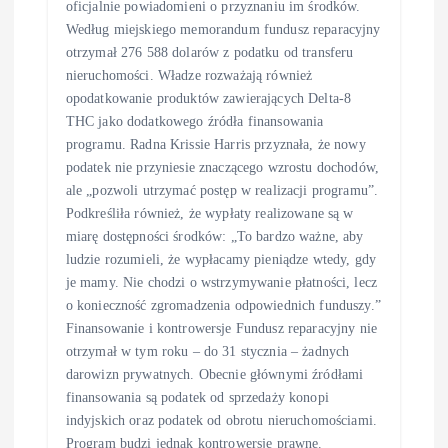
oficjalnie powiadomieni o przyznaniu im środków.
Według miejskiego memorandum fundusz reparacyjny
otrzymał 276 588 dolarów z podatku od transferu
nieruchomości. Władze rozważają również
opodatkowanie produktów zawierających Delta-8
THC jako dodatkowego źródła finansowania
programu. Radna Krissie Harris przyznała, że nowy
podatek nie przyniesie znaczącego wzrostu dochodów,
ale „pozwoli utrzymać postęp w realizacji programu”.
Podkreśliła również, że wypłaty realizowane są w
miarę dostępności środków: „To bardzo ważne, aby
ludzie rozumieli, że wypłacamy pieniądze wtedy, gdy
je mamy. Nie chodzi o wstrzymywanie płatności, lecz
o konieczność zgromadzenia odpowiednich funduszy.”
Finansowanie i kontrowersje Fundusz reparacyjny nie
otrzymał w tym roku – do 31 stycznia – żadnych
darowizn prywatnych. Obecnie głównymi źródłami
finansowania są podatek od sprzedaży konopi
indyjskich oraz podatek od obrotu nieruchomościami.
Program budzi jednak kontrowersje prawne.