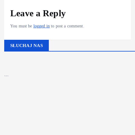
Leave a Reply
You must be
logged in
to post a comment.
SŁUCHAJ NAS
▶
Kliknij PLAY, aby słuchać
🔊
```