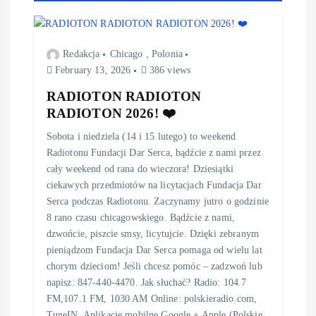
Redakcja
Chicago
,
Polonia
February 13, 2026
386 views
RADIOTON RADIOTON
RADIOTON 2026! ❤️
Sobota i niedziela (14 i 15 lutego) to weekend
Radiotonu Fundacji Dar Serca, bądźcie z nami przez
cały weekend od rana do wieczora! Dziesiątki
ciekawych przedmiotów na licytacjach Fundacja Dar
Serca podczas Radiotonu. Zaczynamy jutro o godzinie
8 rano czasu chicagowskiego. Bądźcie z nami,
dzwońcie, piszcie smsy, licytujcie. Dzięki zebranym
pieniądzom Fundacja Dar Serca pomaga od wielu lat
chorym dzieciom! Jeśli chcesz pomóc – zadzwoń lub
napisz: 847-440-4470. Jak słuchać? Radio: 104.7
FM,107.1 FM, 1030 AM Online: polskieradio.com,
TuneIN, Aplikacje mobilne Google + Apple (Polskie