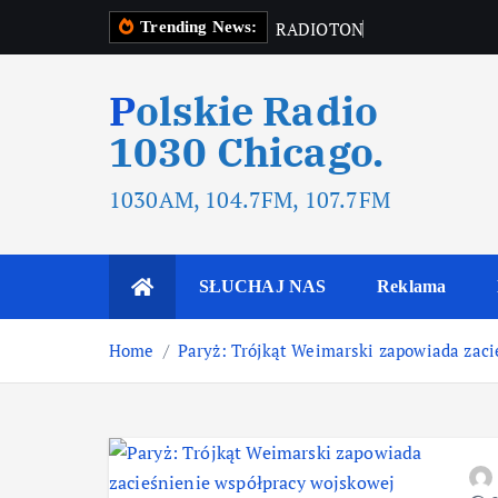
R
A
D
I
O
T
O
N
R
A
D
I
O
Trending News:
Polskie Radio
1030 Chicago.
1030AM, 104.7FM, 107.7FM
SŁUCHAJ NAS
Reklama
Home
Paryż: Trójkąt Weimarski zapowiada zaci