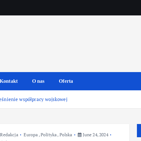
Kontakt
O nas
Oferta
eśnienie współpracy wojskowej
Redakcja
Europa
,
Polityka
,
Polska
June 24, 2024