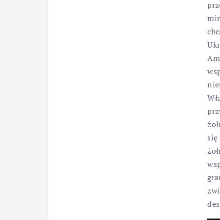
prz
min
chc
Ukr
Ame
wsp
nie
Wła
prz
żoł
się
żoł
wsp
gra
zwi
des