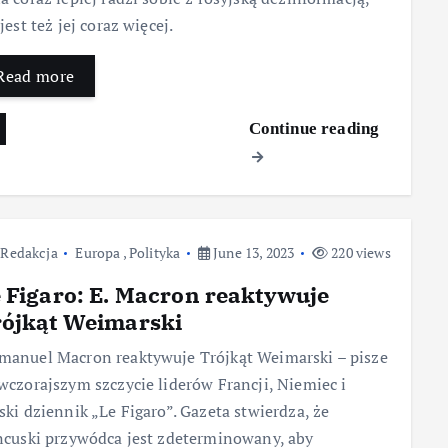
 jest też jej coraz więcej.
Read more
Continue reading
Redakcja
Europa
,
Polityka
June 13, 2023
220 views
 Figaro: E. Macron reaktywuje
ójkąt Weimarski
anuel Macron reaktywuje Trójkąt Weimarski – pisze
wczorajszym szczycie liderów Francji, Niemiec i
ski dziennik „Le Figaro”. Gazeta stwierdza, że
ncuski przywódca jest zdeterminowany, aby