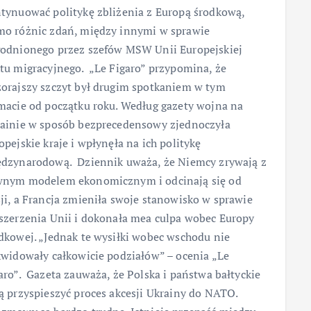
tynuować politykę zbliżenia z Europą środkową,
o różnic zdań, między innymi w sprawie
odnionego przez szefów MSW Unii Europejskiej
tu migracyjnego. „Le Figaro” przypomina, że
orajszy szczyt był drugim spotkaniem w tym
macie od początku roku. Według gazety wojna na
ainie w sposób bezprecedensowy zjednoczyła
opejskie kraje i wpłynęła na ich politykę
dzynarodową. Dziennik uważa, że Niemcy zrywają z
nym modelem ekonomicznym i odcinają się od
ji, a Francja zmieniła swoje stanowisko w sprawie
szerzenia Unii i dokonała mea culpa wobec Europy
dkowej. „Jednak te wysiłki wobec wschodu nie
kwidowały całkowicie podziałów” – ocenia „Le
aro”. Gazeta zauważa, że Polska i państwa bałtyckie
ą przyspieszyć proces akcesji Ukrainy do NATO.