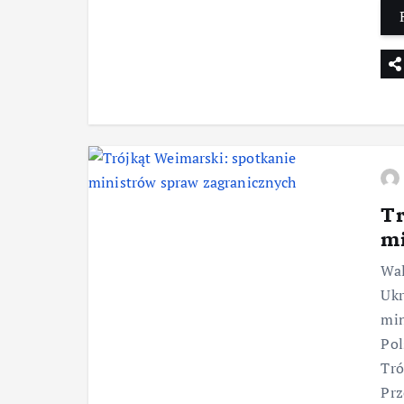
Tr
mi
Wal
Ukr
min
Pol
Tró
Prz