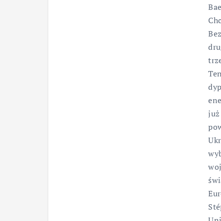
Bae
Chc
Bez
dru
trz
Ten
dyp
ene
już
pow
Ukr
wyb
woj
świ
Eur
Sté
Uni