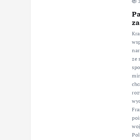
2
Pa
za
Kra
wsp
nar
ze 
spo
min
chc
roz
wyd
Fra
poi
woj
Pol