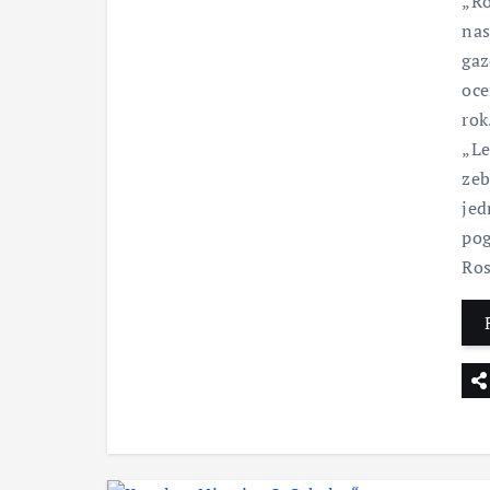
„Ro
nas
gaz
oce
rok
„Le
zeb
jed
pog
Ros