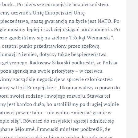
rbock. „Po pierwsze europejskie bezpieczeństwo.
emy uczynić z Unię Europejskiej Unię
pieczeństwa, naszą gwarancją na życie jest NATO. Po
gie musimy lepiej i szybciej osiągać porozumienia. Po
ecie zgodziliśmy się na zielony Trójkąt Weimarski”.
 ostatni punkt przedstawiony przez szefową
lomacji Niemiec, dotyczy także bezpieczeństwa
rgetycznego. Radosław Sikorski podkreślił, że Polska
 poza agendą ma swoje priorytety – w czerwcu
inny zacząć się negocjacje w sprawie członkostwa
ainy w Unii Europejskiej: „Ukraina walczy o prawo do
oru swojej rodziny i swojego rozwoju. Stawka tej
ny jest bardzo duża, bo ustaliliśmy po drugiej wojnie
atowej pewne tabu – nie wolno zmieniać granic w
opie siłą”. Również do rosyjskiej agresji odniósł się
phane Séjourné. Francuski minister podkreślił, że
a coraz lepiej radzi sobie z rosyjską dezinformacją,