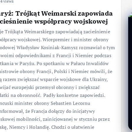
4 views
ryż: Trójkąt Weimarski zapowiada
cieśnienie współpracy wojskowej
je Trójkąta Weimarskiego zapowiadają zacieśnienie
ółpracy wojskowej. Wicepremier i minister obrony
odowej Władysław Kosiniak-Kamysz rozmawiał o tym
swoimi odpowiednikami z Francji i Niemiec podczas
tkania w Paryżu. Po spotkaniu w Pałacu Inwalidów
istrowie obrony Francji, Polski i Niemiec mówili, że
ą razem zwiększać wsparcie wojskowe dla Ukrainy,
wijać europejski przemysł obronny i zwiększać
atki na obronność. Padły konkretne zapowiedzi.
ncuski minister obrony Sebastien Lecornu
nformował, że Francja dołączy do inicjatywy
skowej mobilności, zainicjowanej w styczniu przez
skę, Niemcy i Holandię. Chodzi o ułatwienie