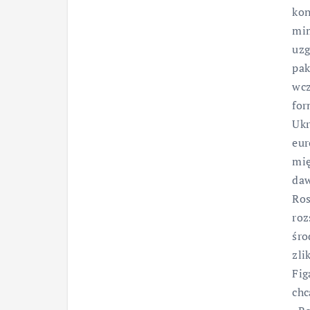
kon
mim
uzg
pak
wcz
for
Ukr
eur
mię
daw
Ros
roz
śro
zli
Fig
chc