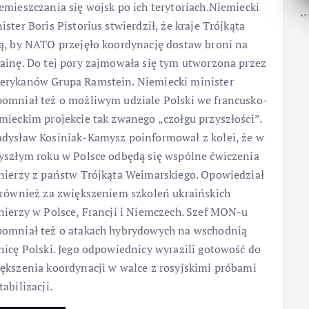
emieszczania się wojsk po ich terytoriach.Niemiecki
``
ister Boris Pistorius stwierdził, że kraje Trójkąta
ą, by NATO przejęło koordynację dostaw broni na
ainę. Do tej pory zajmowała się tym utworzona przez
rykanów Grupa Ramstein. Niemiecki minister
omniał też o możliwym udziale Polski we francusko-
mieckim projekcie tak zwanego „czołgu przyszłości”.
dysław Kosiniak-Kamysz poinformował z kolei, że w
yszłym roku w Polsce odbędą się wspólne ćwiczenia
nierzy z państw Trójkąta Weimarskiego. Opowiedział
 również za zwiększeniem szkoleń ukraińskich
nierzy w Polsce, Francji i Niemczech. Szef MON-u
omniał też o atakach hybrydowych na wschodnią
nicę Polski. Jego odpowiednicy wyrazili gotowość do
ększenia koordynacji w walce z rosyjskimi próbami
tabilizacji.