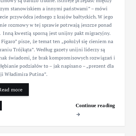
zmowy są bardzo trudne. Istnieje przepaść między
zym stanowiskiem a innymi państwami” – mówi
ecie przywódca jednego z krajów bałtyckich. W jego
nie rozmowy w tej sprawie potrwają jeszcze ponad
. Inną kwestią sporną jest unijny pakt migracyjny.
 Figaro” pisze, że temat ten „położył się cieniem na
raniu Trójkąta”. Według gazety unijni liderzy są
nak świadomi, że brak kompromisowych rozwiązań i
łębianie podziałów to – jak napisano – „prezent dla
ji Władimira Putina”.
Read more
Continue reading