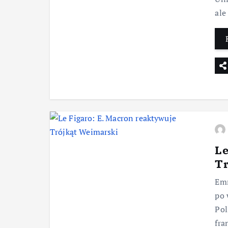
ale
Le
Tr
Emm
po 
Pol
fra