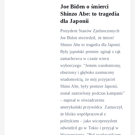
Joe Biden o śmierci
Shinzo Abe: to tragedia
dla Japonii
Prezydent Stanów Zjednoczonych
Joe Biden stwierdził, że śmierć
Shinzo Abe to tragedia dla Japonii.
Były japoński premier zginął z rąk
zamachowca w czasie wiecu
wyborczego. “Jestem oszołomiony,
oburzony i głęboko zasmucony
wiadomością, że mój przyjaciel
Shino Abe, były premier Japonii,
został zastrzelony podczas kampanii”
– napisał w oświadczeniu
amerykański przywódca. Zaznaczył,
że blisko współpracował z
politykiem – jako wiceprezydent
odwiedził go w Tokio i przyjął w
Waszyngtonie. “Był orędownikiem