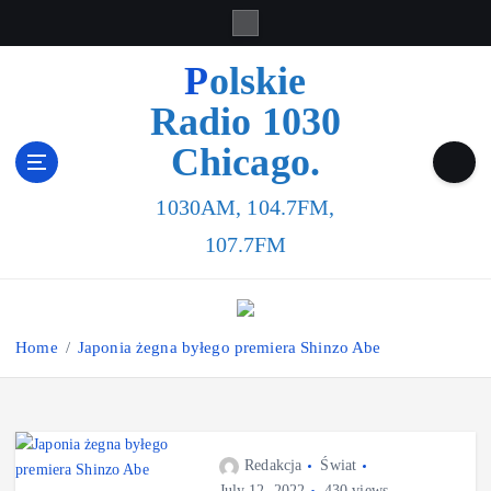
S
k
i
Polskie
p
Radio 1030
t
o
Chicago.
c
o
1030AM, 104.7FM,
n
t
107.7FM
e
n
t
Home
Japonia żegna byłego premiera Shinzo Abe
Redakcja
Świat
July 12, 2022
430 views