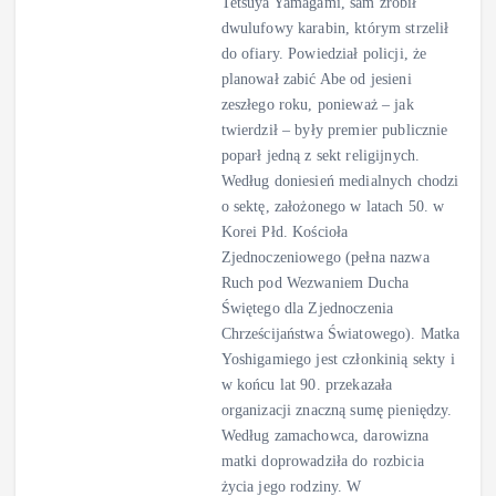
Tetsuya Yamagami, sam zrobił
dwulufowy karabin, którym strzelił
do ofiary. Powiedział policji, że
planował zabić Abe od jesieni
zeszłego roku, ponieważ – jak
twierdził – były premier publicznie
poparł jedną z sekt religijnych.
Według doniesień medialnych chodzi
o sektę, założonego w latach 50. w
Korei Płd. Kościoła
Zjednoczeniowego (pełna nazwa
Ruch pod Wezwaniem Ducha
Świętego dla Zjednoczenia
Chrześcijaństwa Światowego). Matka
Yoshigamiego jest członkinią sekty i
w końcu lat 90. przekazała
organizacji znaczną sumę pieniędzy.
Według zamachowca, darowizna
matki doprowadziła do rozbicia
życia jego rodziny. W