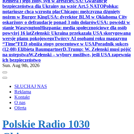
Reinera i jego żony, syn w areszcie
USA: Gwarancje
bezpieczeństwa dla Ukrainy na wzór Art.5 NATO
Polska:
notariusze chcą wzrostu płac
Chicago: mężczyzna dźgnięty
nożem w Burger King
USA: dyrektor BLM w Oklahoma City
oskarżony o defraudację ponad 3 mln dolarów
USA: powódź w
stanie Waszyngton
Hiszpania: media społecznościowe dla osób
powyżej 16 lat
Zełenski: Ukraina przekazała USA skorygowaną
wersję planu pokojowego
Twórcy AI osobami roku magazynu
“Time”
FED obniża stopy procentowe w USA
Poradnik sukces
(12-08) Elżbieta Baumgartner
D.Trump: W. Zełenski musi pójść
na ustępstwa
W.Zełenski – wybory możliwe, jeśli USA zapewnią
ich bezpieczeństwo
Sun. Aug 9th, 2026
SŁUCHAJ NAS
Reklama
Kontakt
O nas
Oferta
Polskie Radio 1030