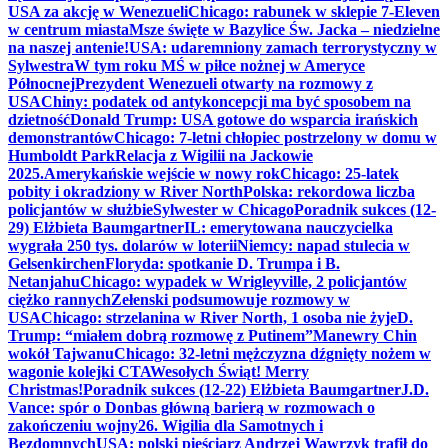
USA za akcję w Wenezueli
Chicago: rabunek w sklepie 7-Eleven
w centrum miasta
Msze święte w Bazylice Św. Jacka – niedzielne
na naszej antenie!
USA: udaremniony zamach terrorystyczny w
Sylwestra
W tym roku MŚ w piłce nożnej w Ameryce
Północnej
Prezydent Wenezueli otwarty na rozmowy z
USA
Chiny: podatek od antykoncepcji ma być sposobem na
dzietność
Donald Trump: USA gotowe do wsparcia irańskich
demonstrantów
Chicago: 7-letni chłopiec postrzelony w domu w
Humboldt Park
Relacja z Wigilii na Jackowie
2025.
Amerykańskie wejście w nowy rok
Chicago: 25-latek
pobity i okradziony w River North
Polska: rekordowa liczba
policjantów w służbie
Sylwester w Chicago
Poradnik sukces (12-
29) Elżbieta Baumgartner
IL: emerytowana nauczycielka
wygrała 250 tys. dolarów w loterii
Niemcy: napad stulecia w
Gelsenkirchen
Floryda: spotkanie D. Trumpa i B.
Netanjahu
Chicago: wypadek w Wrigleyville, 2 policjantów
ciężko rannych
Zełenski podsumowuje rozmowy w
USA
Chicago: strzelanina w River North, 1 osoba nie żyje
D.
Trump: “miałem dobrą rozmowę z Putinem”
Manewry Chin
wokół Tajwanu
Chicago: 32-letni mężczyzna dźgnięty nożem w
wagonie kolejki CTA
Wesołych Świąt! Merry
Christmas!
Poradnik sukces (12-22) Elżbieta Baumgartner
J.D.
Vance: spór o Donbas główną barierą w rozmowach o
zakończeniu wojny
26. Wigilia dla Samotnych i
Bezdomnych
USA: polski pięściarz Andrzej Wawrzyk trafił do