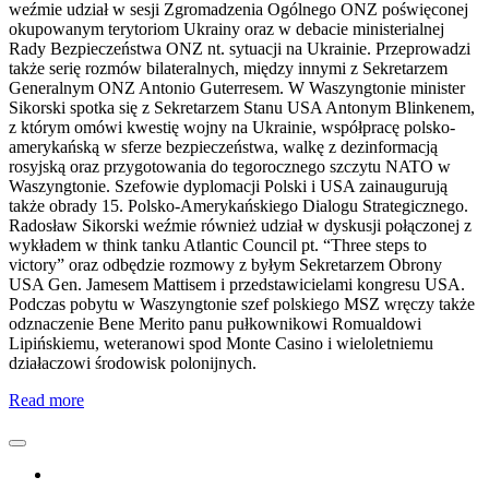
weźmie udział w sesji Zgromadzenia Ogólnego ONZ poświęconej
okupowanym terytoriom Ukrainy oraz w debacie ministerialnej
Rady Bezpieczeństwa ONZ nt. sytuacji na Ukrainie. Przeprowadzi
także serię rozmów bilateralnych, między innymi z Sekretarzem
Generalnym ONZ Antonio Guterresem. W Waszyngtonie minister
Sikorski spotka się z Sekretarzem Stanu USA Antonym Blinkenem,
z którym omówi kwestię wojny na Ukrainie, współpracę polsko-
amerykańską w sferze bezpieczeństwa, walkę z dezinformacją
rosyjską oraz przygotowania do tegorocznego szczytu NATO w
Waszyngtonie. Szefowie dyplomacji Polski i USA zainaugurują
także obrady 15. Polsko-Amerykańskiego Dialogu Strategicznego.
Radosław Sikorski weźmie również udział w dyskusji połączonej z
wykładem w think tanku Atlantic Council pt. “Three steps to
victory” oraz odbędzie rozmowy z byłym Sekretarzem Obrony
USA Gen. Jamesem Mattisem i przedstawicielami kongresu USA.
Podczas pobytu w Waszyngtonie szef polskiego MSZ wręczy także
odznaczenie Bene Merito panu pułkownikowi Romualdowi
Lipińskiemu, weteranowi spod Monte Casino i wieloletniemu
działaczowi środowisk polonijnych.
Read more