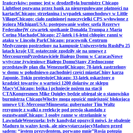
Irańczyków: pomoc jest w drodze
Była burmistrz Chicago
Lightfoot pozwana przez bank za nieuregulowane płatności na
kartach
Chicago: strzelanina i wypadek samochodowy w Little
Village
Chicago: ciało zaginionej nauczycielki CPS wyłowione z
jeziora Michigan
USA: postępowanie wobec szefa Rezerwy
Federalnej
W czwartek spotkanie Donalda Trumpa z Maríą
Coriną Machado
Chicago: 27-latek i 6-letni chłopiec ranni w
ataku w Lincoln Park
Chicago: pracownik Centrum
Medycznego postrzelony na kampusie Uniwersytetu Rush
Po 25
latach kraje UE ostatecznie zgodziły się na umowę z
Mercosurem
Przedstawiciele Białego Domu w Caracas
Nowe
wytyczne żywieniowe Białego Domu
Stany Zjednoczone
przedstawiły plan dla Wenezueli
Chicago: 78-latek zastrzelony
w domu w południowo-zachodniej części miasta
Chiny karzą
Japonię, Tokio protestuje
Chicago: 33-latek oskarżony o
kradzież towarów o wartości 1200 dolarów ze sklepu
Macy’s
Chicago: bójka i pchnięcie nożem na stacji
CTA
Kongresmen Mike Quigley będzie ubiegał się o stanowisko
burmistrza Chicago
Włochy mogą opuścić mniejszość blokującą
umowę UE-Mercosur
Minnesota: gubernator Tim Waltz
rezygnuje z walki o reelekcję pod presją skandalu z
oszustwami
Chicago: 3 osoby ranne w strzelaninie w
Lawndale
Wenezuela: były kandydat opozycji mówi, że obalenie
Maduro to ważny krok, ale niewystarczający
Maduro przed
sądem: “jestem prezydentem, porwano mnie”
Rosja potępia