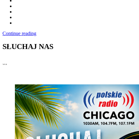
Continue reading
SŁUCHAJ NAS
▶
Kliknij PLAY, aby słuchać
```
🔊