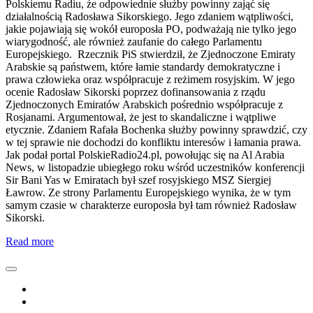
Polskiemu Radiu, że odpowiednie służby powinny zająć się
działalnością Radosława Sikorskiego. Jego zdaniem wątpliwości,
jakie pojawiają się wokół europosła PO, podważają nie tylko jego
wiarygodność, ale również zaufanie do całego Parlamentu
Europejskiego. Rzecznik PiS stwierdził, że Zjednoczone Emiraty
Arabskie są państwem, które łamie standardy demokratyczne i
prawa człowieka oraz współpracuje z reżimem rosyjskim. W jego
ocenie Radosław Sikorski poprzez dofinansowania z rządu
Zjednoczonych Emiratów Arabskich pośrednio współpracuje z
Rosjanami. Argumentował, że jest to skandaliczne i wątpliwe
etycznie. Zdaniem Rafała Bochenka służby powinny sprawdzić, czy
w tej sprawie nie dochodzi do konfliktu interesów i łamania prawa.
Jak podał portal PolskieRadio24.pl, powołując się na Al Arabia
News, w listopadzie ubiegłego roku wśród uczestników konferencji
Sir Bani Yas w Emiratach był szef rosyjskiego MSZ Siergiej
Ławrow. Ze strony Parlamentu Europejskiego wynika, że w tym
samym czasie w charakterze europosła był tam również Radosław
Sikorski.
Read more