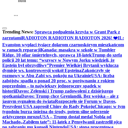
```html
▶
Kliknij PLAY, aby słuchać
🔈
🔊
```
Trending News:
Sprawca podpalenia krzyża w Grant Park z
zarzutami
RADIOTON RADIOTON RADIOTON 2026! ❤️
IL:
Evanston wypłaci tysiące dolarom czarnoskórym mieszkańcom
w ramach reparacji
Kanada: masakra w szkole w Tumbler
Ridge. 10 ofiar śmiertelnych, sprawcą 18-latek
Trump do szefa
policji 20 lat temu: “wszyscy w Nowym Jorku wiedzieli, że
Epstein był obrzydliwy”
Premier Wielkiej Brytanii wyklucza
dymisję ws. kontrowersji wokół Epsteina
Zakończyły się
rozmowy w Abu Zabi ws. pokoju na Ukrainie
USA: liczba
zabójstw spadła o ponad 20 proc. w porównaniu z rokiem
poprzednim – to największy jednoroczny spadek w
historii
Davos: Zełenski i Trump zadowoleni z dzisiejszego
spotkania
Davos: Trump chce Grenlandii. Bez wojska – ale z
jasnym sygnałem do świata
Rozpoczęło się Forum w Davos,
Prezydent USA zaprosił Chiny do Rady Pokoju
Chicago: w tym
tygodniu burza śnieżna do środy, potem silne uderzenie
arktycznego mrozu
USA – Trump dostał medal Nobla od
Machado
„Zabiłem tatę”: 11-latek z Pensylwanii zastrzelił ojca
po zabraniu mu konsoli Nintendo
USA: stopa procentowa