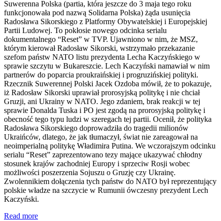
Suwerenna Polska (partia, która jeszcze do 3 maja tego roku
funkcjonowała pod nazwą Solidarna Polska) żąda usunięcia
Radosława Sikorskiego z Platformy Obywatelskiej i Europejskiej
Partii Ludowej. To pokłosie nowego odcinka serialu
dokumentalnego “Reset” w TVP. Ujawniono w nim, że MSZ,
którym kierował Radosław Sikorski, wstrzymało przekazanie
szefom państw NATO listu prezydenta Lecha Kaczyńskiego w
sprawie szczytu w Bukareszcie. Lech Kaczyński namawiał w nim
partnerów do poparcia proukraińskiej i progruzińskiej polityki.
Rzecznik Suwerennej Polski Jacek Ozdoba mówił, że to pokazuje,
iż Radosław Sikorski uprawiał prorosyjską politykę i nie chciał
Gruzji, ani Ukrainy w NATO. Jego zdaniem, brak reakcji w tej
sprawie Donalda Tuska i PO jest zgodą na prorosyjską politykę i
obecność tego typu ludzi w szeregach tej partii. Ocenił, że polityka
Radosława Sikorskiego doprowadziła do tragedii milionów
Ukraińców, dlatego, że jak tłumaczył, świat nie zareagował na
neoimperialną politykę Władimira Putina. We wczorajszym odcinku
serialu “Reset” zaprezentowano tezy mające ukazywać chłodny
stosunek krajów zachodniej Europy i sprzeciw Rosji wobec
możliwości poszerzenia Sojuszu o Gruzję czy Ukrainę.
Zwolennikiem dołączenia tych państw do NATO był reprezentujący
polskie władze na szczycie w Rumunii ówczesny prezydent Lech
Kaczyński.
Read more