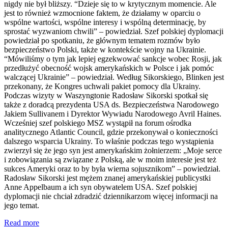
nigdy nie był bliższy. “Dzieje się to w krytycznym momencie. Ale
jest to również wzmocnione faktem, że działamy w oparciu o
wspólne wartości, wspólne interesy i wspólną determinację, by
sprostać wyzwaniom chwili” – powiedział. Szef polskiej dyplomacji
powiedział po spotkaniu, że głównym tematem rozmów było
bezpieczeństwo Polski, także w kontekście wojny na Ukrainie.
“Mówiliśmy o tym jak lepiej egzekwować sankcje wobec Rosji, jak
przedłużyć obecność wojsk amerykańskich w Polsce i jak pomóc
walczącej Ukrainie” – powiedział. Według Sikorskiego, Blinken jest
przekonany, że Kongres uchwali pakiet pomocy dla Ukrainy.
Podczas wizyty w Waszyngtonie Radosław Sikorski spotkał się
także z doradcą prezydenta USA ds. Bezpieczeństwa Narodowego
Jakiem Sullivanem i Dyrektor Wywiadu Narodowego Avril Haines.
Wcześniej szef polskiego MSZ wystąpił na forum ośrodka
analitycznego Atlantic Council, gdzie przekonywał o konieczności
dalszego wsparcia Ukrainy. To właśnie podczas tego wystąpienia
zwierzył się że jego syn jest amerykańskim żołnierzem: „Moje serce
i zobowiązania są związane z Polską, ale w moim interesie jest też
sukces Ameryki oraz to by była wierna sojusznikom” – powiedział.
Radosław Sikorski jest mężem znanej amerykańskiej publicystki
Anne Appelbaum a ich syn obywatelem USA. Szef polskiej
dyplomacji nie chciał zdradzić dziennikarzom więcej informacji na
jego temat.
Read more