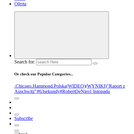
Oferta
Search for:
Or check our Popular Categories...
.Chicago
.Hammond
.Polska
(WIDEO)
(WYNIKI)
"Raport z
Auschwitz"
#63sekundy
#RobertDeNiro
1 listopada
Subscribe