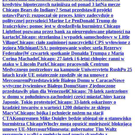
kredytów hipotecznych najniższa od ponad 3 lat
Na mecze
Chicago Bears do Indiany? Senat przedstawił projekt
ustawy
Paryż: rozpoczął się proces, który zadecyduje o
politycznej przyszłości Marine Le Pen
Donald Trump do
Irańczyków: pomoc jest w drodze
Była burmistrz Chicago
Lightfoot pozwana przez bank za nieuregulowane płatności na
kartach
Chicago: strzelanina i wypadek samochodowy w Little
Village
Chicago: ciało zaginionej nauczycielki CPS wyłowione z
jeziora Michigan
USA: postępowanie wobec szefa Rezerwy
Federalnej
W czwartek spotkanie Donalda Trumpa z Maríą
Coriną Machado
Chicago: 27-latek i 6-letni chłopiec ranni w
ataku w Lincoln Park
Chicago: pracownik Centrum
Medycznego postrzelony na kampusie Uniwersytetu Rush
Po 25
latach kraje UE ostatecznie zgodziły się na umowę z
Mercosurem
Przedstawiciele Białego Domu w Caracas
Nowe
wytyczne żywieniowe Białego Domu
Stany Zjednoczone
przedstawiły plan dla Wenezueli
Chicago: 78-latek zastrzelony
w domu w południowo-zachodniej części miasta
Chiny karzą
Japonię, Tokio protestuje
Chicago: 33-latek oskarżony o
kradzież towarów o wartości 1200 dolarów ze sklepu
Macy’s
Chicago: bójka i pchnięcie nożem na stacji
CTA
Kongresmen Mike Quigley będzie ubiegał się o stanowisko
burmistrza Chicago
Włochy mogą opuścić mniejszość blokującą
umowę UE-Mercosur
Minnesota: gubernator Tim Waltz
rezygnuje z walki o reelekcję pod presją skandalu z