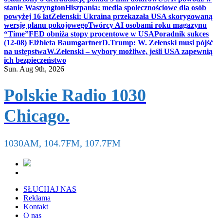
stanie Waszyngton
Hiszpania: media społecznościowe dla osób
powyżej 16 lat
Zełenski: Ukraina przekazała USA skorygowaną
wersję planu pokojowego
Twórcy AI osobami roku magazynu
“Time”
FED obniża stopy procentowe w USA
Poradnik sukces
(12-08) Elżbieta Baumgartner
D.Trump: W. Zełenski musi pójść
na ustępstwa
W.Zełenski – wybory możliwe, jeśli USA zapewnią
ich bezpieczeństwo
Sun. Aug 9th, 2026
Polskie Radio 1030
Chicago.
1030AM, 104.7FM, 107.7FM
SŁUCHAJ NAS
Reklama
Kontakt
O nas