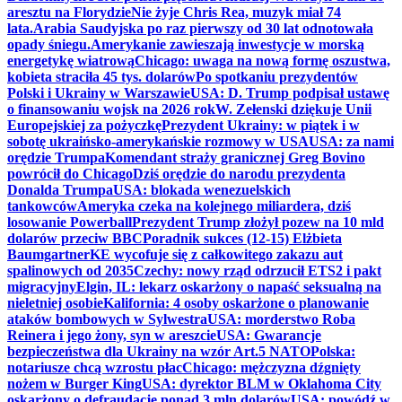
aresztu na Florydzie
Nie żyje Chris Rea, muzyk miał 74
lata.
Arabia Saudyjska po raz pierwszy od 30 lat odnotowała
opady śniegu.
Amerykanie zawieszają inwestycje w morską
energetykę wiatrową
Chicago: uwaga na nową formę oszustwa,
kobieta straciła 45 tys. dolarów
Po spotkaniu prezydentów
Polski i Ukrainy w Warszawie
USA: D. Trump podpisał ustawę
o finansowaniu wojsk na 2026 rok
W. Zełenski dziękuje Unii
Europejskiej za pożyczkę
Prezydent Ukrainy: w piątek i w
sobotę ukraińsko-amerykańskie rozmowy w USA
USA: za nami
orędzie Trumpa
Komendant straży granicznej Greg Bovino
powrócił do Chicago
Dziś orędzie do narodu prezydenta
Donalda Trumpa
USA: blokada wenezuelskich
tankowców
Ameryka czeka na kolejnego miliardera, dziś
losowanie Powerball
Prezydent Trump złożył pozew na 10 mld
dolarów przeciw BBC
Poradnik sukces (12-15) Elżbieta
Baumgartner
KE wycofuje się z całkowitego zakazu aut
spalinowych od 2035
Czechy: nowy rząd odrzucił ETS2 i pakt
migracyjny
Elgin, IL: lekarz oskarżony o napaść seksualną na
nieletniej osobie
Kalifornia: 4 osoby oskarżone o planowanie
ataków bombowych w Sylwestra
USA: morderstwo Roba
Reinera i jego żony, syn w areszcie
USA: Gwarancje
bezpieczeństwa dla Ukrainy na wzór Art.5 NATO
Polska:
notariusze chcą wzrostu płac
Chicago: mężczyzna dźgnięty
nożem w Burger King
USA: dyrektor BLM w Oklahoma City
oskarżony o defraudację ponad 3 mln dolarów
USA: powódź w