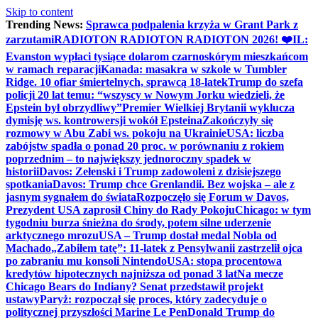
Skip to content
Trending News:
Sprawca podpalenia krzyża w Grant Park z
zarzutami
RADIOTON RADIOTON RADIOTON 2026! ❤️
IL:
Evanston wypłaci tysiące dolarom czarnoskórym mieszkańcom
w ramach reparacji
Kanada: masakra w szkole w Tumbler
Ridge. 10 ofiar śmiertelnych, sprawcą 18-latek
Trump do szefa
policji 20 lat temu: “wszyscy w Nowym Jorku wiedzieli, że
Epstein był obrzydliwy”
Premier Wielkiej Brytanii wyklucza
dymisję ws. kontrowersji wokół Epsteina
Zakończyły się
rozmowy w Abu Zabi ws. pokoju na Ukrainie
USA: liczba
zabójstw spadła o ponad 20 proc. w porównaniu z rokiem
poprzednim – to największy jednoroczny spadek w
historii
Davos: Zełenski i Trump zadowoleni z dzisiejszego
spotkania
Davos: Trump chce Grenlandii. Bez wojska – ale z
jasnym sygnałem do świata
Rozpoczęło się Forum w Davos,
Prezydent USA zaprosił Chiny do Rady Pokoju
Chicago: w tym
tygodniu burza śnieżna do środy, potem silne uderzenie
arktycznego mrozu
USA – Trump dostał medal Nobla od
Machado
„Zabiłem tatę”: 11-latek z Pensylwanii zastrzelił ojca
po zabraniu mu konsoli Nintendo
USA: stopa procentowa
kredytów hipotecznych najniższa od ponad 3 lat
Na mecze
Chicago Bears do Indiany? Senat przedstawił projekt
ustawy
Paryż: rozpoczął się proces, który zadecyduje o
politycznej przyszłości Marine Le Pen
Donald Trump do