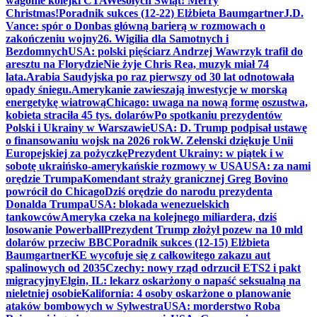
wagonie kolejki CTA
Wesołych Świąt! Merry
Christmas!
Poradnik sukces (12-22) Elżbieta Baumgartner
J.D.
Vance: spór o Donbas główną barierą w rozmowach o
zakończeniu wojny
26. Wigilia dla Samotnych i
Bezdomnych
USA: polski pięściarz Andrzej Wawrzyk trafił do
aresztu na Florydzie
Nie żyje Chris Rea, muzyk miał 74
lata.
Arabia Saudyjska po raz pierwszy od 30 lat odnotowała
opady śniegu.
Amerykanie zawieszają inwestycje w morską
energetykę wiatrową
Chicago: uwaga na nową formę oszustwa,
kobieta straciła 45 tys. dolarów
Po spotkaniu prezydentów
Polski i Ukrainy w Warszawie
USA: D. Trump podpisał ustawę
o finansowaniu wojsk na 2026 rok
W. Zełenski dziękuje Unii
Europejskiej za pożyczkę
Prezydent Ukrainy: w piątek i w
sobotę ukraińsko-amerykańskie rozmowy w USA
USA: za nami
orędzie Trumpa
Komendant straży granicznej Greg Bovino
powrócił do Chicago
Dziś orędzie do narodu prezydenta
Donalda Trumpa
USA: blokada wenezuelskich
tankowców
Ameryka czeka na kolejnego miliardera, dziś
losowanie Powerball
Prezydent Trump złożył pozew na 10 mld
dolarów przeciw BBC
Poradnik sukces (12-15) Elżbieta
Baumgartner
KE wycofuje się z całkowitego zakazu aut
spalinowych od 2035
Czechy: nowy rząd odrzucił ETS2 i pakt
migracyjny
Elgin, IL: lekarz oskarżony o napaść seksualną na
nieletniej osobie
Kalifornia: 4 osoby oskarżone o planowanie
ataków bombowych w Sylwestra
USA: morderstwo Roba