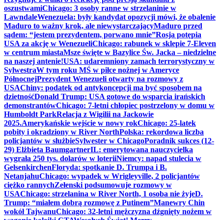
oszustwami
Chicago: 3 osoby ranne w strzelaninie w
Lawndale
Wenezuela: były kandydat opozycji mówi, że obalenie
Maduro to ważny krok, ale niewystarczający
Maduro przed
sądem: “jestem prezydentem, porwano mnie”
Rosja potępia
USA za akcję w Wenezueli
Chicago: rabunek w sklepie 7-Eleven
w centrum miasta
Msze święte w Bazylice Św. Jacka – niedzielne
na naszej antenie!
USA: udaremniony zamach terrorystyczny w
Sylwestra
W tym roku MŚ w piłce nożnej w Ameryce
Północnej
Prezydent Wenezueli otwarty na rozmowy z
USA
Chiny: podatek od antykoncepcji ma być sposobem na
dzietność
Donald Trump: USA gotowe do wsparcia irańskich
demonstrantów
Chicago: 7-letni chłopiec postrzelony w domu w
Humboldt Park
Relacja z Wigilii na Jackowie
2025.
Amerykańskie wejście w nowy rok
Chicago: 25-latek
pobity i okradziony w River North
Polska: rekordowa liczba
policjantów w służbie
Sylwester w Chicago
Poradnik sukces (12-
29) Elżbieta Baumgartner
IL: emerytowana nauczycielka
wygrała 250 tys. dolarów w loterii
Niemcy: napad stulecia w
Gelsenkirchen
Floryda: spotkanie D. Trumpa i B.
Netanjahu
Chicago: wypadek w Wrigleyville, 2 policjantów
ciężko rannych
Zełenski podsumowuje rozmowy w
USA
Chicago: strzelanina w River North, 1 osoba nie żyje
D.
Trump: “miałem dobrą rozmowę z Putinem”
Manewry Chin
wokół Tajwanu
Chicago: 32-letni mężczyzna dźgnięty nożem w