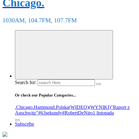
Chicago.
1030AM, 104.7FM, 107.7FM
Search for:
Or check our Popular Categories...
.Chicago
.Hammond
.Polska
(WIDEO)
(WYNIKI)
"Raport z
Auschwitz"
#63sekundy
#RobertDeNiro
1 listopada
Subscribe