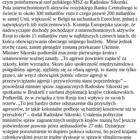
czym poinformował szef polskiego MSZ-tu Radosław Sikorski.
Pula unieruchomionych aktywów rosyjskiego Banku Centralnego w
świecie to około 300 miliardów euro z czego prawie 200 miliardów
w samej Unii, większość w Belgii na rachunkach Euroclear, jednej z
największych izb rozliczeniowych. Komisja Europejska szacuje, że
nadzwyczajne dochody pochodzące z unieruchomionych aktywów
Rosji to około 15 miliardów euro w najbliższych czterech latach, do
końca obowiązywania obecnego unijnego budżetu. Minie jednak
trochę czasu, zanim pieniądze zostaną przekazane Ukrainie.
Minister Sikorski podkreślił znaczenie pierwszego kroku i
ustanowienie ważnej zasady. „To agresor powinien zapłacić za
szkody, które wyrządza. Skoro jako społeczność międzynarodowa
potępiliśmy agresję, ujęliśmy się za ofiarą agresji, to mamy nie tylko
prawo, ale wręcz obowiązek pomóc ofierze agresji w
przezwyciężaniu agresji i przywróceniu stanu poprzedniego” –
powiedział minister spraw zagranicznych Radosław Sikorski po
spotkaniu w Brukseli z szefami dyplomacji krajów członkowskich.
Podkreślił, że w związku z tym Rosja traci wpływy ze swoich
rezerw. „To jest bardzo dobre odstraszenie dla przyszłych
agresorów, że takie kolonialne podboje są bardziej kosztowne niż w
przeszłości” – dodał Radosław Sikorski. Ustalenia polityczne
ministrów spraw zagranicznych unijnych krajów muszą być jeszcze
potwierdzone prawnie przez ambasadorów 27-mki. Dzisiejsze
wstępne porozumienie to dopiero połowa sukcesu, bo przed krajami
członkowskimi jeszcze trudne dyskusje w sprawie sfinalizowania