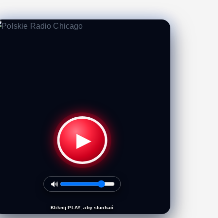
▶
🔊
Kliknij PLAY, aby słuchać