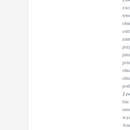
zwo
ter
obi
ost
ame
prz
pre
prz
obr
obr
pod
Zaw
bin
ter
wyz
Ame