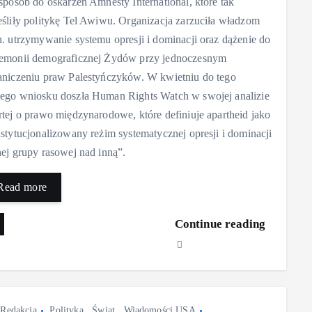
 sposób do oskarżeń Amnesty International, które tak
eśliły politykę Tel Awiwu. Organizacja zarzuciła władzom
n. utrzymywanie systemu opresji i dominacji oraz dążenie do
emonii demograficznej Żydów przy jednoczesnym
aniczeniu praw Palestyńczyków. W kwietniu do tego
ego wniosku doszła Human Rights Watch w swojej analizie
rtej o prawo międzynarodowe, które definiuje apartheid jako
nstytucjonalizowany reżim systematycznej opresji i dominacji
nej grupy rasowej nad inną”.
Read more
Continue reading
Redakcja
Polityka
,
Świat
,
Wiadomości USA