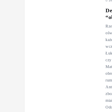
20
De
“o
Rze
ośw
każ
wcz
Łuk
czy
Mat
obr
rum
Ant
zbo
mia
Odo