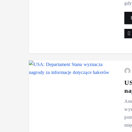
gdy
US
na
Ame
wys
pom
mię