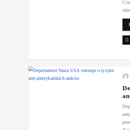
Cza
ukr
De
an
Dep
ant
prz
Zaw