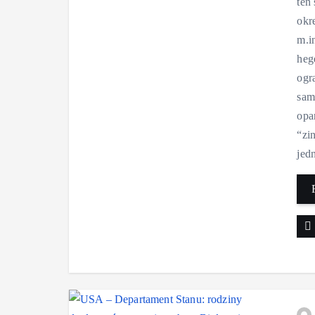
ten
okr
m.i
heg
ogr
sam
opa
“zi
jed