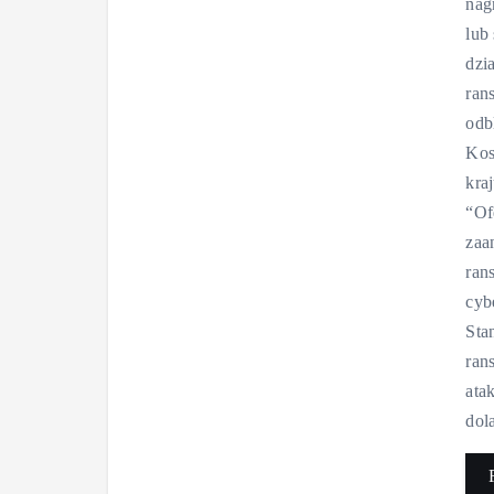
nag
lub
dzi
ran
odb
Kos
kra
“Of
zaa
ran
cyb
Sta
ran
ata
dol