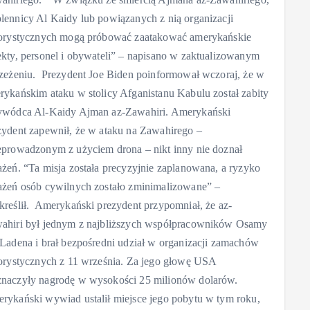
lennicy Al Kaidy lub powiązanych z nią organizacji
rorystycznych mogą próbować zaatakować amerykańskie
ekty, personel i obywateli” – napisano w zaktualizowanym
rzeżeniu. Prezydent Joe Biden poinformował wczoraj, że w
rykańskim ataku w stolicy Afganistanu Kabulu został zabity
ywódca Al-Kaidy Ajman az-Zawahiri. Amerykański
zydent zapewnił, że w ataku na Zawahirego –
eprowadzonym z użyciem drona – nikt inny nie doznał
ażeń. “Ta misja została precyzyjnie zaplanowana, a ryzyko
ażeń osób cywilnych zostało zminimalizowane” –
kreślił. Amerykański prezydent przypomniał, że az-
ahiri był jednym z najbliższych współpracowników Osamy
 Ladena i brał bezpośredni udział w organizacji zamachów
rorystycznych z 11 września. Za jego głowę USA
naczyły nagrodę w wysokości 25 milionów dolarów.
rykański wywiad ustalił miejsce jego pobytu w tym roku,