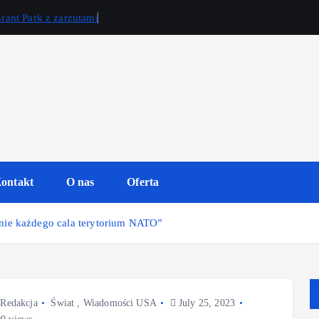
rant Park z zarzutami
ontakt
O nas
Oferta
nie każdego cala terytorium NATO”
Redakcja
Świat
,
Wiadomości USA
July 25, 2023