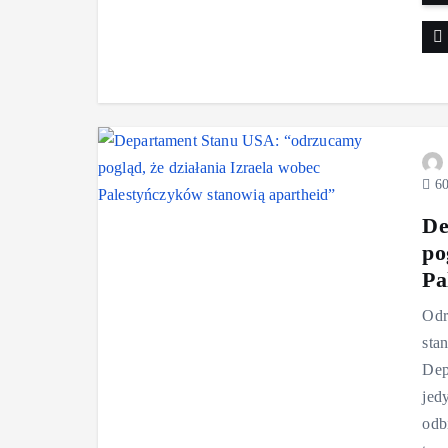
60
De
po
Pa
Odr
sta
Dep
jed
odb