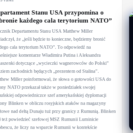
9 views
partament Stanu USA przypomina o
bronie każdego cala terytorium NATO”
cznik Departamentu Stanu USA Matthew Miller
iadczył, że „jeśli będzie to konieczne, będziemy bronić
dego cala terytorium NATO”. To odpowiedź na
eśniejsze komentarze Władimira Putina i Aleksandra
aszenki dotyczące „wycieczki wagnerowców do Polski”
 ziem zachodnich będących „prezentem od Stalina”.
thew Miller poinformował, że słowa o gotowości USA do
ony NATO przekazał także w poniedziałek swojej
uńskiej odpowiedniczce szef amerykańskiej dyplomacji
ony Blinken w obliczu rosyjskich ataków na magazyny
żowe nad deltą Dunaju tuż przy granicy z Rumunią. Blinken
ł też powiedzieć szefowej MSZ Rumunii Luminicie
bescu, że liczy na wsparcie Rumunii w kontekście