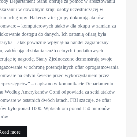
rody Departament Stanu oferuje za pomoc w aresztowaniu
 skazaniu w dowolnym kraju osoby uczestniczącej w
ałaniach grupy. Hakerzy z tej grupy dokonują ataków
somware – komputerowych ataków dla okupu w zamian za
lokowanie dostępu do danych. Ich ostatnią ofiarą była
taryka – atak poważnie wpłynął na handel zagraniczny
ju, zakłócając działania służb celnych i podatkowych.
erując tę nagrodę, Stany Zjednoczone demonstrują swoje
ngażowanie w ochronę potencjalnych ofiar oprogramowania
somware na całym świecie przed wykorzystaniem przez
erprzestępców” – napisano w komunikacie Departamentu
nu.Według Amerykanów Conti odpowiada za setki ataków
somware w ostatnich dwóch latach. FBI szacuje, że ofiar
ków było ponad 1000. Wpłacili oni ponad 150 milionów
arów.
Read more