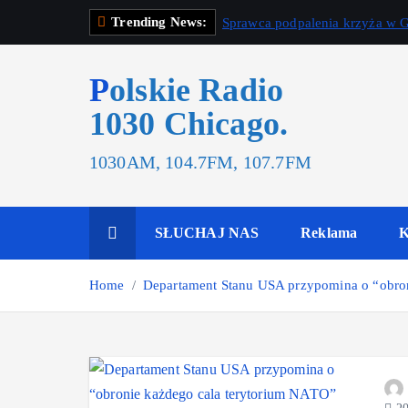
Trending News:
Sprawca podpalenia krzyża w G
Polskie Radio
1030 Chicago.
1030AM, 104.7FM, 107.7FM
SŁUCHAJ NAS
Reklama
K
Home
Departament Stanu USA przypomina o “obro