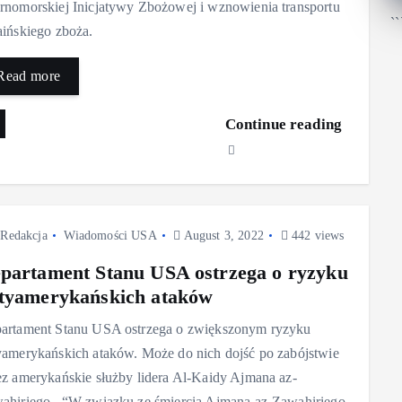
rnomorskiej Inicjatywy Zbożowej i wznowienia transportu
``
aińskiego zboża.
Read more
Continue reading
Redakcja
Wiadomości USA
August 3, 2022
442 views
partament Stanu USA ostrzega o ryzyku
tyamerykańskich ataków
artament Stanu USA ostrzega o zwiększonym ryzyku
yamerykańskich ataków. Może do nich dojść po zabójstwie
ez amerykańskie służby lidera Al-Kaidy Ajmana az-
ahiriego. “W związku ze śmiercią Ajmana az-Zawahiriego,