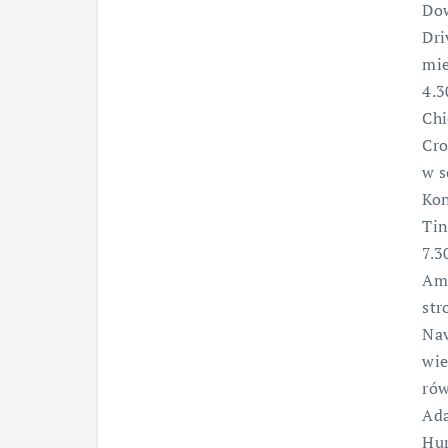
Dow
Dri
mie
4.3
Chi
Cro
w s
Kon
Tin
7.3
Amp
str
Nav
wie
rów
Ada
Hur