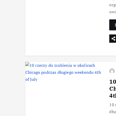
org
uwz
10
Ch
4t
10 
dłu