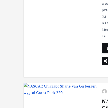
wee
prz
35-
na 
kie
165
NA
Gi