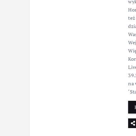
wyk
Hom
też
dzi
Was
Wej
Wię
Kon
Liv
39.
na 
‘St