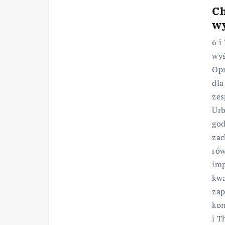
Ch
w
6 i
wyś
Opr
dla
zes
Urb
god
zac
rów
imp
kwa
zap
kon
i T