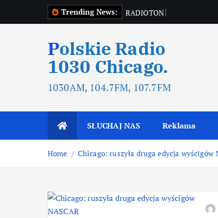
Trending News:
R
A
D
I
O
T
O
N
R
A
D
I
O
T
Polskie Radio
1030 Chicago.
1030AM, 104.7FM, 107.7FM
SŁUCHAJ NAS
Reklama
Home
Chicago: ruszyła druga edycja wyścigó