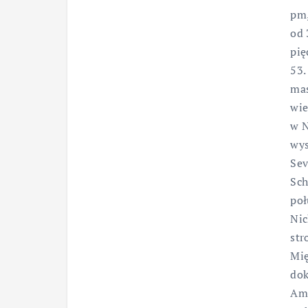
pm,
od 
pię
53.
mas
wie
w N
wys
Sev
Sch
poł
Nic
str
Mię
dok
Ame