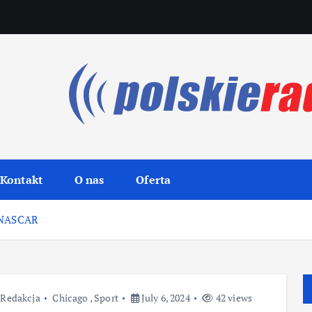
Kontakt
O nas
Oferta
w NASCAR
Redakcja
Chicago
,
Sport
July 6, 2024
42 views