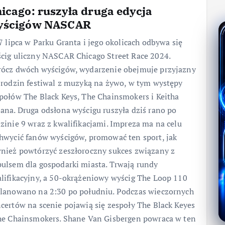
icago: ruszyła druga edycja
yścigów NASCAR
 7 lipca w Parku Granta i jego okolicach odbywa się
cig uliczny NASCAR Chicago Street Race 2024.
ócz dwóch wyścigów, wydarzenie obejmuje przyjazny
 rodzin festiwal z muzyką na żywo, w tym występy
połów The Black Keys, The Chainsmokers i Keitha
ana. Druga odsłona wyścigu ruszyła dziś rano po
zinie 9 wraz z kwalifikacjami. Impreza ma na celu
hwycić fanów wyścigów, promować ten sport, jak
nież powtórzyć zeszłoroczny sukces związany z
ulsem dla gospodarki miasta. Trwają rundy
lifikacyjny, a 50-okrążeniowy wyścig The Loop 110
lanowano na 2:30 po południu. Podczas wieczornych
certów na scenie pojawią się zespoły The Black Keyes
he Chainsmokers. Shane Van Gisbergen powraca w ten