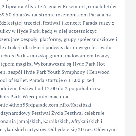
 2 lipca na Allstate Arena w Rosemont; cena biletów
39.50 dolarów na stronie rosemont.com Parada na
ćdziesiątej trzeciej, festiwal i koncert Parada ruszy z
 ulicy w Hyde Park, będą w niej uczestniczyć
zerujące zespoły, platformy, grupy społecznościowe i
le atrakcji dla dzieci podczas darmowego festiwalu
ichols Park z muzyką, grami, malowaniem twarzy,
tępem magika. Wykonawcami są Hyde Park Hot
en, zespół Hyde Park Youth Symphony i Kenwood
ool of Ballet. Parada startuje o 11.00 przed
udniem, festiwal od 12.00 do 3 po południu w
hols Park. Więcej informacji na
onie 4thon53rdparade.com Afro/Karaibski
dzynarodowy Festiwal Życia Festiwal celebruje
onania Jamajskich, Karaibskich, Afrykańskich i
rykańskich artystów. Odbędzie się 30 raz. Głównymi