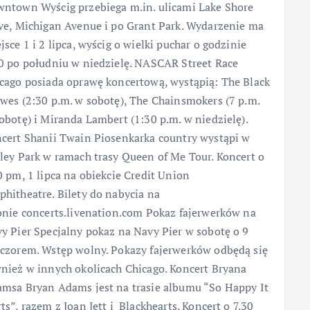
ntown Wyścig przebiega m.in. ulicami Lake Shore
ve, Michigan Avenue i po Grant Park. Wydarzenie ma
jsce 1 i 2 lipca, wyścig o wielki puchar o godzinie
0 po południu w niedzielę. NASCAR Street Race
cago posiada oprawę koncertową, wystąpią: The Black
wes (2:30 p.m. w sobotę), The Chainsmokers (7 p.m.
obotę) i Miranda Lambert (1:30 p.m. w niedzielę).
cert Shanii Twain Piosenkarka country wystąpi w
ley Park w ramach trasy Queen of Me Tour. Koncert o
0 pm, 1 lipca na obiekcie Credit Union
hitheatre. Bilety do nabycia na
onie concerts.livenation.com Pokaz fajerwerków na
y Pier Specjalny pokaz na Navy Pier w sobotę o 9
czorem. Wstęp wolny. Pokazy fajerwerków odbędą się
nież w innych okolicach Chicago. Koncert Bryana
msa Bryan Adams jest na trasie albumu “So Happy It
ts”, razem z Joan Jett i Blackhearts. Koncert o 7.30