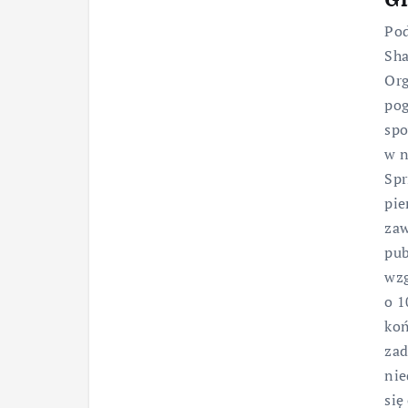
Pod
Sha
Org
pog
spo
w n
Spr
pie
zaw
pub
wzg
o 1
koń
zad
nie
się