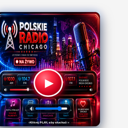
▶
Kliknij PLAY, aby słuchać