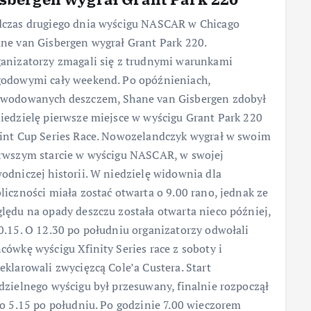
czas drugiego dnia wyścigu NASCAR w Chicago
ne van Gisbergen wygrał Grant Park 220.
anizatorzy zmagali się z trudnymi warunkami
odowymi cały weekend. Po opóźnieniach,
wodowanych deszczem, Shane van Gisbergen zdobył
iedzielę pierwsze miejsce w wyścigu Grant Park 220
int Cup Series Race. Nowozelandczyk wygrał w swoim
rwszym starcie w wyścigu NASCAR, w swojej
odniczej historii. W niedzielę widownia dla
liczności miała zostać otwarta o 9.00 rano, jednak ze
lędu na opady deszczu została otwarta nieco później,
0.15. O 12.30 po południu organizatorzy odwołali
cówkę wyścigu Xfinity Series race z soboty i
eklarowali zwycięzcą Cole’a Custera. Start
dzielnego wyścigu był przesuwany, finalnie rozpoczął
 o 5.15 po południu. Po godzinie 7.00 wieczorem