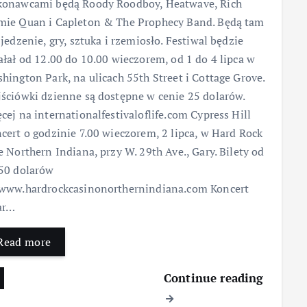
onawcami będą Roody Roodboy, Heatwave, Rich
ie Quan i Capleton & The Prophecy Band. Będą tam
 jedzenie, gry, sztuka i rzemiosło. Festiwal będzie
ałał od 12.00 do 10.00 wieczorem, od 1 do 4 lipca w
hington Park, na ulicach 55th Street i Cottage Grove.
ściówki dzienne są dostępne w cenie 25 dolarów.
cej na internationalfestivaloflife.com Cypress Hill
cert o godzinie 7.00 wieczorem, 2 lipca, w Hard Rock
e Northern Indiana, przy W. 29th Ave., Gary. Bilety od
50 dolarów
www.hardrockcasinonorthernindiana.com Koncert
ar…
Read more
Continue reading