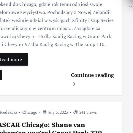
kend do Chicago, gdzie rok temu odniósł swoje
``
ełomowe zwycięstwo. Pochodzący z Nowej Zelandii
latek weźmie udział w wyścigach Xfinity i Cup Series
torze ulicznym w centrum miasta. Zasiądzie za
rownicą Chevy nr 16 dla Kaulig Racing w Grant Park
 i Chevy nr 97 dla Kaulig Racing w The Loop 110.
Read more
Continue reading
Redakcja
Chicago
July 3, 2023
241 views
SCAR Chicago: Shane van
sbergen wygrał Grant Park 220