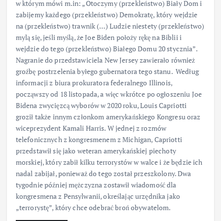
w którym mówi m.in: „Otoczymy (przekleństwo) Biały Dom i
zabijemy każdego (przekleństwo) Demokratę, który wejdzie
na (przekleństwo) trawnik (…) Ludzie niestety (przekleństwo)
mylą się, jeśli myślą, że Joe Biden położy rękę na Biblii i
wejdzie do tego (przekleństwo) Białego Domu 20 stycznia”.
Nagranie do przedstawiciela New Jersey zawierało również
groźbę postrzelenia byłego gubernatora tego stanu. Według
informacji z biura prokuratora federalnego Illinois,
począwszy od 18 listopada, a więc wkrótce po ogłoszeniu Joe
Bidena zwycięzcą wyborów w 2020 roku, Louis Capriotti
groził także innym członkom amerykańskiego Kongresu oraz
wiceprezydent Kamali Harris. W jednej z rozmów
telefonicznych z kongresmenem z Michigan, Capriotti
przedstawił się jako weteran amerykańskiej piechoty
morskiej, który zabił kilku terrorystów w walce i że będzie ich
nadal zabijał, ponieważ do tego został przeszkolony. Dwa
tygodnie później mężczyzna zostawił wiadomość dla
kongresmena z Pensylwanii, określając urzędnika jako
„terrorystę”, który chce odebrać broń obywatelom.