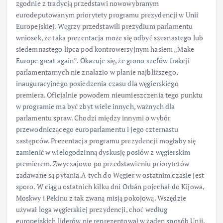
zgodnie z tradycją przedstawi nowowybranym
eurodeputowanym priorytety programu prezydencji w Unii
Europejskiej. Węgrzy przedstawili prezydium parlamentu
wniosek, że taka prezentacja może się odbyć szesnastego lub
siedemnastego lipca pod kontrowersyjnym hasłem „Make
Europe great again”. Okazuje się, że grono szefów frakcji
parlamentarnych nie znalazło w planie najbliższego,
inauguracyjnego posiedzenia czasu dla węgierskiego
premiera. Oficjalnie powodem nieumieszczenia tego punktu
w programie ma być zbyt wiele innych, ważnych dla
parlamentu spraw. Chodzi między innymi o wybór
przewodniczącego europarlamentu i jego czternastu
zastępców. Prezentacja programu prezydencji mogłaby się
zamienić w wielogodzinną dyskusję posłów z węgierskim
premierem. Zwyczajowo po przedstawieniu priorytetów
zadawane są pytania.A tych do Węgier w ostatnim czasie jest
sporo. W ciągu ostatnich kilku dni Orbán pojechał do Kijowa,
Moskwy i Pekinu z tak zwaną misją pokojową. Wszędzie
używał loga węgierskiej prezydencji, choć według
europejskich liderów nie reprezentował w żaden sposób Unii.