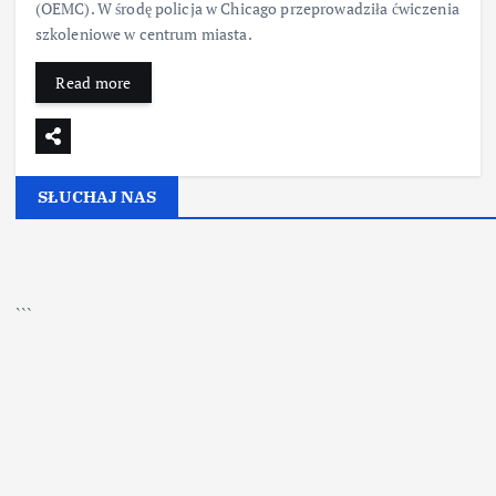
(OEMC). W środę policja w Chicago przeprowadziła ćwiczenia
szkoleniowe w centrum miasta.
Read more
SŁUCHAJ NAS
▶
Kliknij PLAY, aby słuchać
```