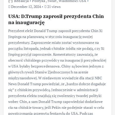
Redakcja
Polityka
,
Świat
,
Wiadomości USA
December 12, 2024
21 views
USA: D.Trump zaprosił prezydenta Chin
na inaugurację
Prezydent elekt Donald Trump zaprosił prezydenta Chin Xi
Jinpinga na planowaną w styczniu inaugurację swojej
prezydentury. Zaproszenie miało zostać wystosowane na
początku listopada, jednak chińskie źródła nie podają, czy Xi
Jinping przyjął zaproszenie. Komentatorzy zauważają, że
obecność chińskiego przywódcy na inauguracji prezydenckiej
w USA byłaby bezprecedensowa. Chiny są bowiem jednym z
głównych rywali Stanów Zjednoczonych na arenie
międzynarodowej. W niedawnym wywiadzie dla stacji NBC
News Donald Trump powiedział, że „bardzo dobrze dogaduje
się” z chińskim przywódcą. Jednocześnie w administracji
prezydenta elekta znajdują się zwolennicy twardej polityki
wobec Chin, a sam Donald Trump zapowiedział dodatkowe
cła na chińskie towary, jeśli Pekin nie podejmie starań w celu
powstrzymania przemytu fentanylu do USA. Podczas