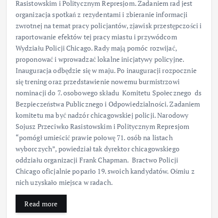
Rasistowskim i Politycznym Represjom. Zadaniem rad jest
organizacja spotkań z rezydentami i zbieranie informacji
zwrotnej na temat pracy policjantów, zjawisk przestępczości i
raportowanie efektów tej pracy miastu i przywódcom
Wydziału Policji Chicago. Rady mają pomóc rozwijać,
proponować i wprowadzać lokalne inicjatywy policyjne.
Inauguracja odbędzie się w maju. Po inauguracji rozpocznie
się trening oraz przedstawienie nowemu burmistrzowi
nominacji do 7. osobowego składu Komitetu Społecznego ds
Bezpieczeństwa Publicznego i Odpowiedzialności. Zadaniem
komitetu ma być nadzór chicagowskiej policji. Narodowy
Sojusz Przeciwko Rasistowskim i Politycznym Represjom
“pomógł umieścić prawie połowę 71. osób na listach
wyborczych”, powiedział tak dyrektor chicagowskiego
oddziału organizacji Frank Chapman. Bractwo Policji
Chicago oficjalnie poparło 19. swoich kandydatów. Ośmiu z
nich uzyskało miejsca w radach.
Read more