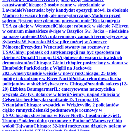
oszustwami
Chicago: 3 osoby ranne w strzelaninie w
Lawndale
Wenezuela: były kandydat opozycji mówi, że obalenie
Maduro to ważny krok, ale niewystarczający
Maduro przed
sądem: “jestem prezydentem, porwano mnie”
Rosja potępia
USA za akcję w Wenezueli
Chicago: rabunek w sklepie 7-Eleven
w centrum miasta
Msze święte w Bazylice Św. Jacka – niedzielne
na naszej antenie!
USA: udaremniony zamach terrorystyczny w
Sylwestra
W tym roku MŚ w piłce nożnej w Ameryce
Północnej
Prezydent Wenezueli otwarty na rozmowy z
USA
Chiny: podatek od antykoncepcji ma być sposobem na
dzietność
Donald Trump: USA gotowe do wsparcia irańskich
demonstrantów
Chicago: 7-letni chłopiec postrzelony w domu w
Humboldt Park
Relacja z Wigilii na Jackowie
2025.
Amerykańskie wejście w nowy rok
Chicago: 25-latek
pobity i okradziony w River North
Polska: rekordowa liczba
policjantów w służbie
Sylwester w Chicago
Poradnik sukces (12-
29) Elżbieta Baumgartner
IL: emerytowana nauczycielka
wygrała 250 tys. dolarów w loterii
Niemcy: napad stulecia w
Gelsenkirchen
Floryda: spotkanie D. Trumpa i B.
Netanjahu
Chicago: wypadek w Wrigleyville, 2 policjantów
ciężko rannych
Zełenski podsumowuje rozmowy w
USA
Chicago: strzelanina w River North, 1 osoba nie żyje
D.
Trump: “miałem dobrą rozmowę z Putinem”
Manewry Chin
wokół Tajwanu
Chicago: 32-letni mężczyzna dźgnięty nożem w