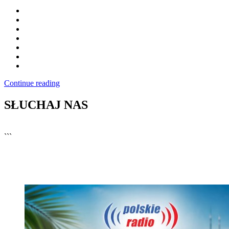
Continue reading
SŁUCHAJ NAS
▶
Kliknij PLAY, aby słuchać
```
🔊