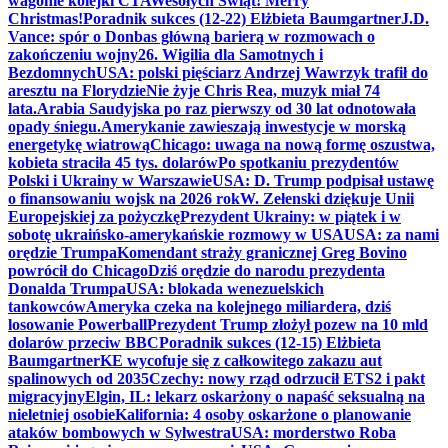
wagonie kolejki CTA
Wesołych Świąt! Merry
Christmas!
Poradnik sukces (12-22) Elżbieta Baumgartner
J.D.
Vance: spór o Donbas główną barierą w rozmowach o
zakończeniu wojny
26. Wigilia dla Samotnych i
Bezdomnych
USA: polski pięściarz Andrzej Wawrzyk trafił do
aresztu na Florydzie
Nie żyje Chris Rea, muzyk miał 74
lata.
Arabia Saudyjska po raz pierwszy od 30 lat odnotowała
opady śniegu.
Amerykanie zawieszają inwestycje w morską
energetykę wiatrową
Chicago: uwaga na nową formę oszustwa,
kobieta straciła 45 tys. dolarów
Po spotkaniu prezydentów
Polski i Ukrainy w Warszawie
USA: D. Trump podpisał ustawę
o finansowaniu wojsk na 2026 rok
W. Zełenski dziękuje Unii
Europejskiej za pożyczkę
Prezydent Ukrainy: w piątek i w
sobotę ukraińsko-amerykańskie rozmowy w USA
USA: za nami
orędzie Trumpa
Komendant straży granicznej Greg Bovino
powrócił do Chicago
Dziś orędzie do narodu prezydenta
Donalda Trumpa
USA: blokada wenezuelskich
tankowców
Ameryka czeka na kolejnego miliardera, dziś
losowanie Powerball
Prezydent Trump złożył pozew na 10 mld
dolarów przeciw BBC
Poradnik sukces (12-15) Elżbieta
Baumgartner
KE wycofuje się z całkowitego zakazu aut
spalinowych od 2035
Czechy: nowy rząd odrzucił ETS2 i pakt
migracyjny
Elgin, IL: lekarz oskarżony o napaść seksualną na
nieletniej osobie
Kalifornia: 4 osoby oskarżone o planowanie
ataków bombowych w Sylwestra
USA: morderstwo Roba