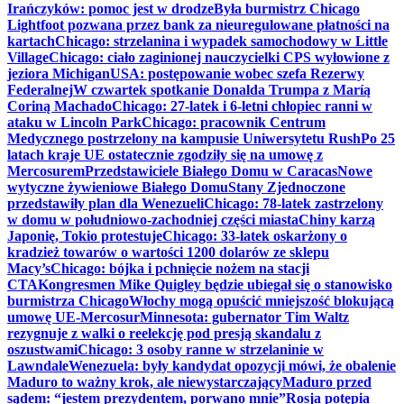
Irańczyków: pomoc jest w drodze
Była burmistrz Chicago
Lightfoot pozwana przez bank za nieuregulowane płatności na
kartach
Chicago: strzelanina i wypadek samochodowy w Little
Village
Chicago: ciało zaginionej nauczycielki CPS wyłowione z
jeziora Michigan
USA: postępowanie wobec szefa Rezerwy
Federalnej
W czwartek spotkanie Donalda Trumpa z Maríą
Coriną Machado
Chicago: 27-latek i 6-letni chłopiec ranni w
ataku w Lincoln Park
Chicago: pracownik Centrum
Medycznego postrzelony na kampusie Uniwersytetu Rush
Po 25
latach kraje UE ostatecznie zgodziły się na umowę z
Mercosurem
Przedstawiciele Białego Domu w Caracas
Nowe
wytyczne żywieniowe Białego Domu
Stany Zjednoczone
przedstawiły plan dla Wenezueli
Chicago: 78-latek zastrzelony
w domu w południowo-zachodniej części miasta
Chiny karzą
Japonię, Tokio protestuje
Chicago: 33-latek oskarżony o
kradzież towarów o wartości 1200 dolarów ze sklepu
Macy’s
Chicago: bójka i pchnięcie nożem na stacji
CTA
Kongresmen Mike Quigley będzie ubiegał się o stanowisko
burmistrza Chicago
Włochy mogą opuścić mniejszość blokującą
umowę UE-Mercosur
Minnesota: gubernator Tim Waltz
rezygnuje z walki o reelekcję pod presją skandalu z
oszustwami
Chicago: 3 osoby ranne w strzelaninie w
Lawndale
Wenezuela: były kandydat opozycji mówi, że obalenie
Maduro to ważny krok, ale niewystarczający
Maduro przed
sądem: “jestem prezydentem, porwano mnie”
Rosja potępia