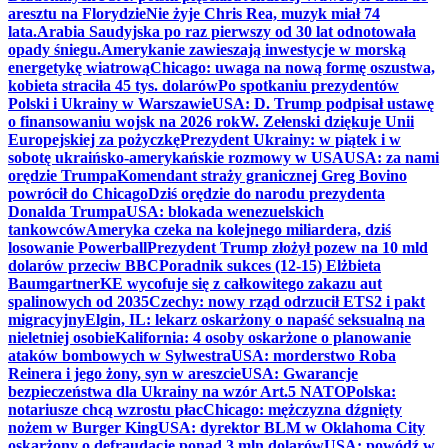
aresztu na Florydzie
Nie żyje Chris Rea, muzyk miał 74
lata.
Arabia Saudyjska po raz pierwszy od 30 lat odnotowała
opady śniegu.
Amerykanie zawieszają inwestycje w morską
energetykę wiatrową
Chicago: uwaga na nową formę oszustwa,
kobieta straciła 45 tys. dolarów
Po spotkaniu prezydentów
Polski i Ukrainy w Warszawie
USA: D. Trump podpisał ustawę
o finansowaniu wojsk na 2026 rok
W. Zełenski dziękuje Unii
Europejskiej za pożyczkę
Prezydent Ukrainy: w piątek i w
sobotę ukraińsko-amerykańskie rozmowy w USA
USA: za nami
orędzie Trumpa
Komendant straży granicznej Greg Bovino
powrócił do Chicago
Dziś orędzie do narodu prezydenta
Donalda Trumpa
USA: blokada wenezuelskich
tankowców
Ameryka czeka na kolejnego miliardera, dziś
losowanie Powerball
Prezydent Trump złożył pozew na 10 mld
dolarów przeciw BBC
Poradnik sukces (12-15) Elżbieta
Baumgartner
KE wycofuje się z całkowitego zakazu aut
spalinowych od 2035
Czechy: nowy rząd odrzucił ETS2 i pakt
migracyjny
Elgin, IL: lekarz oskarżony o napaść seksualną na
nieletniej osobie
Kalifornia: 4 osoby oskarżone o planowanie
ataków bombowych w Sylwestra
USA: morderstwo Roba
Reinera i jego żony, syn w areszcie
USA: Gwarancje
bezpieczeństwa dla Ukrainy na wzór Art.5 NATO
Polska:
notariusze chcą wzrostu płac
Chicago: mężczyzna dźgnięty
nożem w Burger King
USA: dyrektor BLM w Oklahoma City
oskarżony o defraudację ponad 3 mln dolarów
USA: powódź w