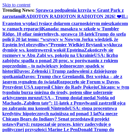
Skip to content
Trending News:
Sprawca podpalenia krzyża w Grant Park z
zarzutami
RADIOTON RADIOTON RADIOTON 2026! ❤️
IL:
Evanston wypłaci tysiące dolarom czarnoskórym mieszkańcom
w ramach reparacji
Kanada: masakra w szkole w Tumbler
Ridge. 10 ofiar śmiertelnych, sprawcą 18-latek
Trump do szefa
policji 20 lat temu: “wszyscy w Nowym Jorku wiedzieli, że
Epstein był obrzydliwy”
Premier Wielkiej Brytanii wyklucza
dymisję ws. kontrowersji wokół Epsteina
Zakończyły się
rozmowy w Abu Zabi ws. pokoju na Ukrainie
USA: liczba
zabójstw spadła o ponad 20 proc. w porównaniu z rokiem
poprzednim – to największy jednoroczny spadek w
historii
Davos: Zełenski i Trump zadowoleni z dzisiejszego
spotkania
Davos: Trump chce Grenlandii. Bez wojska – ale z
jasnym sygnałem do świata
Rozpoczęło się Forum w Davos,
Prezydent USA zaprosił Chiny do Rady Pokoju
Chicago: w tym
tygodniu burza śnieżna do środy, potem silne uderzenie
arktycznego mrozu
USA – Trump dostał medal Nobla od
Machado
„Zabiłem tatę”: 11-latek z Pensylwanii zastrzelił ojca
po zabraniu mu konsoli Nintendo
USA: stopa procentowa
kredytów hipotecznych najniższa od ponad 3 lat
Na mecze
Chicago Bears do Indiany? Senat przedstawił projekt
ustawy
Paryż: rozpoczął się proces, który zadecyduje o
politycznej przyszłości Marine Le Pen
Donald Trump do