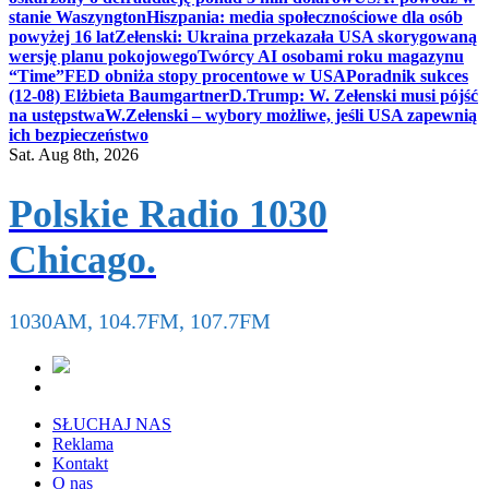
stanie Waszyngton
Hiszpania: media społecznościowe dla osób
powyżej 16 lat
Zełenski: Ukraina przekazała USA skorygowaną
wersję planu pokojowego
Twórcy AI osobami roku magazynu
“Time”
FED obniża stopy procentowe w USA
Poradnik sukces
(12-08) Elżbieta Baumgartner
D.Trump: W. Zełenski musi pójść
na ustępstwa
W.Zełenski – wybory możliwe, jeśli USA zapewnią
ich bezpieczeństwo
Sat. Aug 8th, 2026
Polskie Radio 1030
Chicago.
1030AM, 104.7FM, 107.7FM
SŁUCHAJ NAS
Reklama
Kontakt
O nas