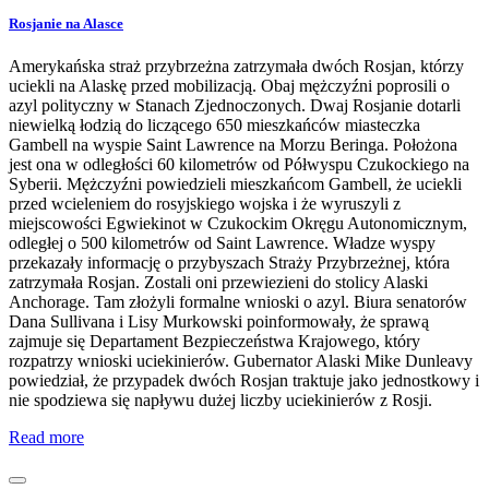
Rosjanie na Alasce
Amerykańska straż przybrzeżna zatrzymała dwóch Rosjan, którzy
uciekli na Alaskę przed mobilizacją. Obaj mężczyźni poprosili o
azyl polityczny w Stanach Zjednoczonych. Dwaj Rosjanie dotarli
niewielką łodzią do liczącego 650 mieszkańców miasteczka
Gambell na wyspie Saint Lawrence na Morzu Beringa. Położona
jest ona w odległości 60 kilometrów od Półwyspu Czukockiego na
Syberii. Mężczyźni powiedzieli mieszkańcom Gambell, że uciekli
przed wcieleniem do rosyjskiego wojska i że wyruszyli z
miejscowości Egwiekinot w Czukockim Okręgu Autonomicznym,
odległej o 500 kilometrów od Saint Lawrence. Władze wyspy
przekazały informację o przybyszach Straży Przybrzeżnej, która
zatrzymała Rosjan. Zostali oni przewiezieni do stolicy Alaski
Anchorage. Tam złożyli formalne wnioski o azyl. Biura senatorów
Dana Sullivana i Lisy Murkowski poinformowały, że sprawą
zajmuje się Departament Bezpieczeństwa Krajowego, który
rozpatrzy wnioski uciekinierów. Gubernator Alaski Mike Dunleavy
powiedział, że przypadek dwóch Rosjan traktuje jako jednostkowy i
nie spodziewa się napływu dużej liczby uciekinierów z Rosji.
Read more