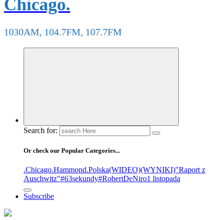
Chicago.
1030AM, 104.7FM, 107.7FM
Search for:
Or check our Popular Categories...
.Chicago
.Hammond
.Polska
(WIDEO)
(WYNIKI)
"Raport z
Auschwitz"
#63sekundy
#RobertDeNiro
1 listopada
Subscribe