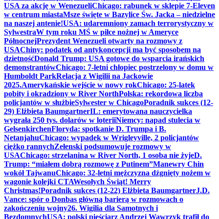
USA za akcję w Wenezueli
Chicago: rabunek w sklepie 7-Eleven
w centrum miasta
Msze święte w Bazylice Św. Jacka – niedzielne
na naszej antenie!
USA: udaremniony zamach terrorystyczny w
Sylwestra
W tym roku MŚ w piłce nożnej w Ameryce
Północnej
Prezydent Wenezueli otwarty na rozmowy z
USA
Chiny: podatek od antykoncepcji ma być sposobem na
dzietność
Donald Trump: USA gotowe do wsparcia irańskich
demonstrantów
Chicago: 7-letni chłopiec postrzelony w domu w
Humboldt Park
Relacja z Wigilii na Jackowie
2025.
Amerykańskie wejście w nowy rok
Chicago: 25-latek
pobity i okradziony w River North
Polska: rekordowa liczba
policjantów w służbie
Sylwester w Chicago
Poradnik sukces (12-
29) Elżbieta Baumgartner
IL: emerytowana nauczycielka
wygrała 250 tys. dolarów w loterii
Niemcy: napad stulecia w
Gelsenkirchen
Floryda: spotkanie D. Trumpa i B.
Netanjahu
Chicago: wypadek w Wrigleyville, 2 policjantów
ciężko rannych
Zełenski podsumowuje rozmowy w
USA
Chicago: strzelanina w River North, 1 osoba nie żyje
D.
Trump: “miałem dobrą rozmowę z Putinem”
Manewry Chin
wokół Tajwanu
Chicago: 32-letni mężczyzna dźgnięty nożem w
wagonie kolejki CTA
Wesołych Świąt! Merry
Christmas!
Poradnik sukces (12-22) Elżbieta Baumgartner
J.D.
Vance: spór o Donbas główną barierą w rozmowach o
zakończeniu wojny
26. Wigilia dla Samotnych i
Bezdomnych
USA: polski pięściarz Andrzej Wawrzyk trafił do