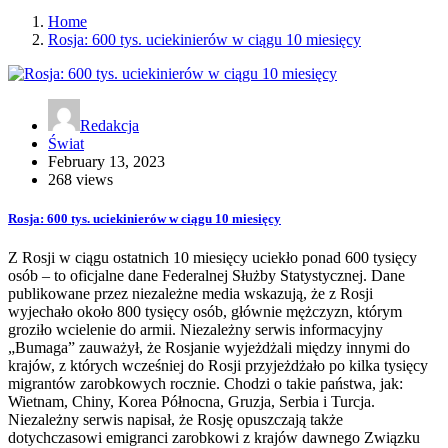
Home
Rosja: 600 tys. uciekinierów w ciągu 10 miesięcy
Redakcja
Świat
February 13, 2023
268 views
Rosja: 600 tys. uciekinierów w ciągu 10 miesięcy
Z Rosji w ciągu ostatnich 10 miesięcy uciekło ponad 600 tysięcy
osób – to oficjalne dane Federalnej Służby Statystycznej. Dane
publikowane przez niezależne media wskazują, że z Rosji
wyjechało około 800 tysięcy osób, głównie mężczyzn, którym
groziło wcielenie do armii. Niezależny serwis informacyjny
„Bumaga” zauważył, że Rosjanie wyjeżdżali między innymi do
krajów, z których wcześniej do Rosji przyjeżdżało po kilka tysięcy
migrantów zarobkowych rocznie. Chodzi o takie państwa, jak:
Wietnam, Chiny, Korea Północna, Gruzja, Serbia i Turcja.
Niezależny serwis napisał, że Rosję opuszczają także
dotychczasowi emigranci zarobkowi z krajów dawnego Związku