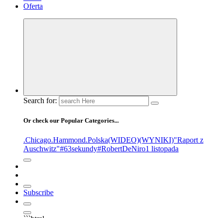
Oferta
Search for:
Or check our Popular Categories...
.Chicago
.Hammond
.Polska
(WIDEO)
(WYNIKI)
"Raport z
Auschwitz"
#63sekundy
#RobertDeNiro
1 listopada
Subscribe