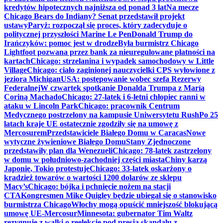
kredytów hipotecznych najniższa od ponad 3 lat
Na mecze
Chicago Bears do Indiany? Senat przedstawił projekt
ustawy
Paryż: rozpoczął się proces, który zadecyduje o
politycznej przyszłości Marine Le Pen
Donald Trump do
Irańczyków: pomoc jest w drodze
Była burmistrz Chicago
Lightfoot pozwana przez bank za nieuregulowane płatności na
kartach
Chicago: strzelanina i wypadek samochodowy w Little
Village
Chicago: ciało zaginionej nauczycielki CPS wyłowione z
jeziora Michigan
USA: postępowanie wobec szefa Rezerwy
Federalnej
W czwartek spotkanie Donalda Trumpa z Maríą
Coriną Machado
Chicago: 27-latek i 6-letni chłopiec ranni w
ataku w Lincoln Park
Chicago: pracownik Centrum
Medycznego postrzelony na kampusie Uniwersytetu Rush
Po 25
latach kraje UE ostatecznie zgodziły się na umowę z
Mercosurem
Przedstawiciele Białego Domu w Caracas
Nowe
wytyczne żywieniowe Białego Domu
Stany Zjednoczone
przedstawiły plan dla Wenezueli
Chicago: 78-latek zastrzelony
w domu w południowo-zachodniej części miasta
Chiny karzą
Japonię, Tokio protestuje
Chicago: 33-latek oskarżony o
kradzież towarów o wartości 1200 dolarów ze sklepu
Macy’s
Chicago: bójka i pchnięcie nożem na stacji
CTA
Kongresmen Mike Quigley będzie ubiegał się o stanowisko
burmistrza Chicago
Włochy mogą opuścić mniejszość blokującą
umowę UE-Mercosur
Minnesota: gubernator Tim Waltz
rezygnuje z walki o reelekcję pod presją skandalu z