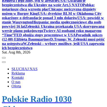
Reinera i jego żony, syn w areszcie
USA: Gwarancje
bezpieczeństwa dla Ukrainy na wzór Art.5 NATO
Polska:
notariusze chcą wzrostu płac
Chicago: mężczyzna dźgnięty
nożem w Burger King
USA: dyrektor BLM w Oklahoma City
oskarżony o defraudację ponad 3 mln dolarów
USA: powódź w
stanie Waszyngton
Hiszpania: media społecznościowe dla osób
powyżej 16 lat
Zełenski: Ukraina przekazała USA skorygowaną
wersję planu pokojowego
Twórcy AI osobami roku magazynu
“Time”
FED obniża stopy procentowe w USA
Poradnik sukces
(12-08) Elżbieta Baumgartner
D.Trump: W. Zełenski musi pójść
na ustępstwa
W.Zełenski – wybory możliwe, jeśli USA zapewnią
ich bezpieczeństwo
Sat. Aug 8th, 2026
SŁUCHAJ NAS
Reklama
Kontakt
O nas
Oferta
Polskie Radio 1030