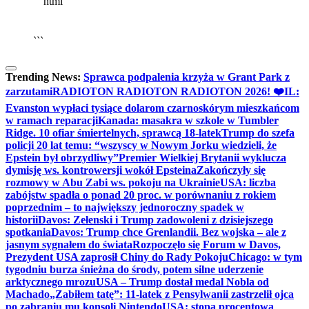
```html
▶
Kliknij PLAY, aby słuchać
🔈
🔊
```
Trending News:
Sprawca podpalenia krzyża w Grant Park z
zarzutami
RADIOTON RADIOTON RADIOTON 2026! ❤️
IL:
Evanston wypłaci tysiące dolarom czarnoskórym mieszkańcom
w ramach reparacji
Kanada: masakra w szkole w Tumbler
Ridge. 10 ofiar śmiertelnych, sprawcą 18-latek
Trump do szefa
policji 20 lat temu: “wszyscy w Nowym Jorku wiedzieli, że
Epstein był obrzydliwy”
Premier Wielkiej Brytanii wyklucza
dymisję ws. kontrowersji wokół Epsteina
Zakończyły się
rozmowy w Abu Zabi ws. pokoju na Ukrainie
USA: liczba
zabójstw spadła o ponad 20 proc. w porównaniu z rokiem
poprzednim – to największy jednoroczny spadek w
historii
Davos: Zełenski i Trump zadowoleni z dzisiejszego
spotkania
Davos: Trump chce Grenlandii. Bez wojska – ale z
jasnym sygnałem do świata
Rozpoczęło się Forum w Davos,
Prezydent USA zaprosił Chiny do Rady Pokoju
Chicago: w tym
tygodniu burza śnieżna do środy, potem silne uderzenie
arktycznego mrozu
USA – Trump dostał medal Nobla od
Machado
„Zabiłem tatę”: 11-latek z Pensylwanii zastrzelił ojca
po zabraniu mu konsoli Nintendo
USA: stopa procentowa