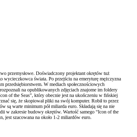
stwo przemysłowe. Doświadczony projektant okrętów tuż
ego wycieczkowca świata. Po przejściu na emeryturę mężczyzna
skim przedsiębiorstwem. W mediach społecznościowych
 rozpoznali na opublikowanych zdjęciach znajome im foldery
 of the Seas”, który obecnie jest na ukończeniu w fińskiej
znać się, że skopiował pliki na swój komputer. Robił to przez
w są warte minimum pół miliarda euro. Składają się na nie
dii w zakresie budowy okrętów. Wartość samego “Icon of the
, jest szacowana na około 1-2 miliardów euro.