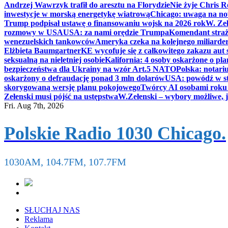
Andrzej Wawrzyk trafił do aresztu na Florydzie
Nie żyje Chris R
inwestycje w morską energetykę wiatrową
Chicago: uwaga na now
Trump podpisał ustawę o finansowaniu wojsk na 2026 rok
W. Zeł
rozmowy w USA
USA: za nami orędzie Trumpa
Komendant straż
wenezuelskich tankowców
Ameryka czeka na kolejnego miliarder
Elżbieta Baumgartner
KE wycofuje się z całkowitego zakazu aut
seksualną na nieletniej osobie
Kalifornia: 4 osoby oskarżone o 
bezpieczeństwa dla Ukrainy na wzór Art.5 NATO
Polska: notari
oskarżony o defraudację ponad 3 mln dolarów
USA: powódź w s
skorygowaną wersję planu pokojowego
Twórcy AI osobami rok
Zełenski musi pójść na ustępstwa
W.Zełenski – wybory możliwe, j
Fri. Aug 7th, 2026
Polskie Radio 1030 Chicago.
1030AM, 104.7FM, 107.7FM
SŁUCHAJ NAS
Reklama