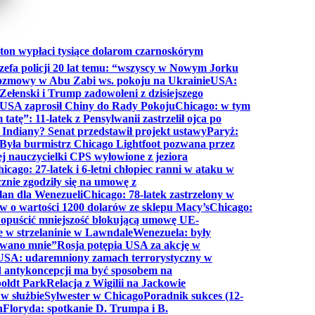
ton wypłaci tysiące dolarom czarnoskórym
efa policji 20 lat temu: “wszyscy w Nowym Jorku
rozmowy w Abu Zabi ws. pokoju na Ukrainie
USA:
Zełenski i Trump zadowoleni z dzisiejszego
 USA zaprosił Chiny do Rady Pokoju
Chicago: w tym
tatę”: 11-latek z Pensylwanii zastrzelił ojca po
Indiany? Senat przedstawił projekt ustawy
Paryż:
Była burmistrz Chicago Lightfoot pozwana przez
ej nauczycielki CPS wyłowione z jeziora
icago: 27-latek i 6-letni chłopiec ranni w ataku w
cznie zgodziły się na umowę z
lan dla Wenezueli
Chicago: 78-latek zastrzelony w
w o wartości 1200 dolarów ze sklepu Macy’s
Chicago:
opuścić mniejszość blokującą umowę UE-
e w strzelaninie w Lawndale
Wenezuela: były
rwano mnie”
Rosja potępia USA za akcję w
USA: udaremniony zamach terrorystyczny w
d antykoncepcji ma być sposobem na
boldt Park
Relacja z Wigilii na Jackowie
 w służbie
Sylwester w Chicago
Poradnik sukces (12-
n
Floryda: spotkanie D. Trumpa i B.