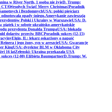
anina w River North, 1 osoba nie żyje
D. Trump:
ki CTA
Wesołych Świąt! Merry Christmas!
Poradnik
a Samotnych i Bezdomnych
USA: polski pięściarz
t odnotowała opady śniegu.
Amerykanie zawieszają
prezydentów Polski i Ukrainy w Warszawie
USA: D.
w piątek i w sobotę ukraińsko-amerykańskie
arodu prezydenta Donalda Trumpa
USA: blokada
 mld dolarów przeciw BBC
Poradnik sukces (12-15)
racyjny
Elgin, IL: lekarz oskarżony o napaść
inera i jego żony, syn w areszcie
USA: Gwarancje
er King
USA: dyrektor BLM w Oklahoma City
ej 16 lat
Zełenski: Ukraina przekazała USA
 sukces (12-08) Elżbieta Baumgartner
D.Trump: W.