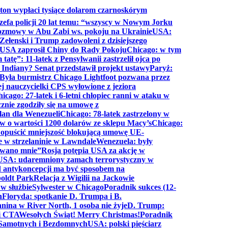
ton wypłaci tysiące dolarom czarnoskórym
efa policji 20 lat temu: “wszyscy w Nowym Jorku
rozmowy w Abu Zabi ws. pokoju na Ukrainie
USA:
Zełenski i Trump zadowoleni z dzisiejszego
 USA zaprosił Chiny do Rady Pokoju
Chicago: w tym
tatę”: 11-latek z Pensylwanii zastrzelił ojca po
Indiany? Senat przedstawił projekt ustawy
Paryż:
Była burmistrz Chicago Lightfoot pozwana przez
ej nauczycielki CPS wyłowione z jeziora
icago: 27-latek i 6-letni chłopiec ranni w ataku w
cznie zgodziły się na umowę z
lan dla Wenezueli
Chicago: 78-latek zastrzelony w
w o wartości 1200 dolarów ze sklepu Macy’s
Chicago:
opuścić mniejszość blokującą umowę UE-
e w strzelaninie w Lawndale
Wenezuela: były
rwano mnie”
Rosja potępia USA za akcję w
USA: udaremniony zamach terrorystyczny w
d antykoncepcji ma być sposobem na
boldt Park
Relacja z Wigilii na Jackowie
 w służbie
Sylwester w Chicago
Poradnik sukces (12-
n
Floryda: spotkanie D. Trumpa i B.
anina w River North, 1 osoba nie żyje
D. Trump:
ki CTA
Wesołych Świąt! Merry Christmas!
Poradnik
a Samotnych i Bezdomnych
USA: polski pięściarz