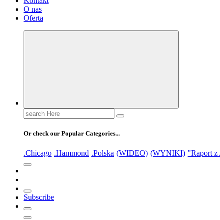
Kontakt
O nas
Oferta
Search
for:
Or check our Popular Categories...
.Chicago
.Hammond
.Polska
(WIDEO)
(WYNIKI)
"Raport z
Subscribe