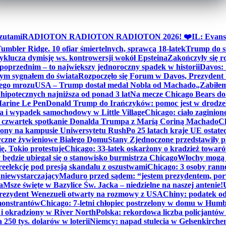
zutami
RADIOTON RADIOTON RADIOTON 2026! ❤️
IL: Evans
mbler Ridge. 10 ofiar śmiertelnych, sprawcą 18-latek
Trump do sz
yklucza dymisję ws. kontrowersji wokół Epsteina
Zakończyły się 
poprzednim – to największy jednoroczny spadek w historii
Davos: 
nym sygnałem do świata
Rozpoczęło się Forum w Davos, Prezydent
nego mrozu
USA – Trump dostał medal Nobla od Machado
„Zabiłem 
ipotecznych najniższa od ponad 3 lat
Na mecze Chicago Bears do 
 Marine Le Pen
Donald Trump do Irańczyków: pomoc jest w drodze
na i wypadek samochodowy w Little Village
Chicago: ciało zaginion
czwartek spotkanie Donalda Trumpa z Maríą Coriną Machado
Ch
ony na kampusie Uniwersytetu Rush
Po 25 latach kraje UE ostate
czne żywieniowe Białego Domu
Stany Zjednoczone przedstawiły p
ę, Tokio protestuje
Chicago: 33-latek oskarżony o kradzież towaró
ędzie ubiegał się o stanowisko burmistrza Chicago
Włochy mogą 
reelekcję pod presją skandalu z oszustwami
Chicago: 3 osoby rann
 niewystarczający
Maduro przed sądem: “jestem prezydentem, po
a
Msze święte w Bazylice Św. Jacka – niedzielne na naszej antenie!
rezydent Wenezueli otwarty na rozmowy z USA
Chiny: podatek o
monstrantów
Chicago: 7-letni chłopiec postrzelony w domu w Hum
y i okradziony w River North
Polska: rekordowa liczba policjantów
250 tys. dolarów w loterii
Niemcy: napad stulecia w Gelsenkirche