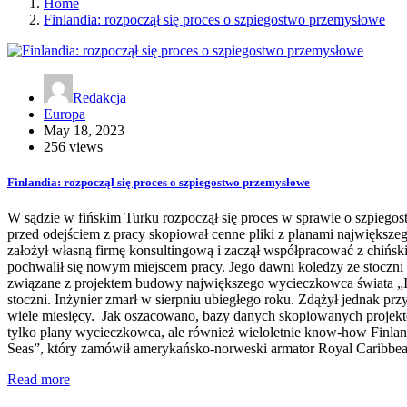
Home
Finlandia: rozpoczął się proces o szpiegostwo przemysłowe
Redakcja
Europa
May 18, 2023
256 views
Finlandia: rozpoczął się proces o szpiegostwo przemysłowe
W sądzie w fińskim Turku rozpoczął się proces w sprawie o szpiego
przed odejściem z pracy skopiował cenne pliki z planami największ
założył własną firmę konsultingową i zaczął współpracować z chiń
pochwalił się nowym miejscem pracy. Jego dawni koledzy ze stoczni
związane z projektem budowy największego wycieczkowca świata „Icon
stoczni. Inżynier zmarł w sierpniu ubiegłego roku. Zdążył jednak przy
wiele miesięcy. Jak oszacowano, bazy danych skopiowanych projektó
tylko plany wycieczkowca, ale również wieloletnie know-how Finlan
Seas”, który zamówił amerykańsko-norweski armator Royal Caribbean
Read more