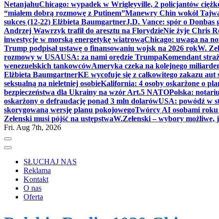
Netanjahu
Chicago: wypadek w Wrigleyville, 2 policjantów cięż
“miałem dobrą rozmowę z Putinem”
Manewry Chin wokół Tajw
sukces (12-22) Elżbieta Baumgartner
J.D. Vance: spór o Donbas
Andrzej Wawrzyk trafił do aresztu na Florydzie
Nie żyje Chris R
inwestycje w morską energetykę wiatrową
Chicago: uwaga na now
Trump podpisał ustawę o finansowaniu wojsk na 2026 rok
W. Zeł
rozmowy w USA
USA: za nami orędzie Trumpa
Komendant straż
wenezuelskich tankowców
Ameryka czeka na kolejnego miliarder
Elżbieta Baumgartner
KE wycofuje się z całkowitego zakazu aut
seksualną na nieletniej osobie
Kalifornia: 4 osoby oskarżone o 
bezpieczeństwa dla Ukrainy na wzór Art.5 NATO
Polska: notari
oskarżony o defraudację ponad 3 mln dolarów
USA: powódź w s
skorygowaną wersję planu pokojowego
Twórcy AI osobami rok
Zełenski musi pójść na ustępstwa
W.Zełenski – wybory możliwe, j
Fri. Aug 7th, 2026
SŁUCHAJ NAS
Reklama
Kontakt
O nas
Oferta