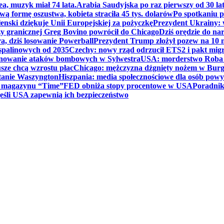
ea, muzyk miał 74 lata.
Arabia Saudyjska po raz pierwszy od 30 la
ą formę oszustwa, kobieta straciła 45 tys. dolarów
Po spotkaniu 
enski dziękuje Unii Europejskiej za pożyczkę
Prezydent Ukrainy: 
y granicznej Greg Bovino powrócił do Chicago
Dziś orędzie do n
a, dziś losowanie Powerball
Prezydent Trump złożył pozew na 10
 spalinowych od 2035
Czechy: nowy rząd odrzucił ETS2 i pakt mig
planowanie ataków bombowych w Sylwestra
USA: morderstwo Roba Re
usze chcą wzrostu płac
Chicago: mężczyzna dźgnięty nożem w Burg
tanie Waszyngton
Hiszpania: media społecznościowe dla osób powyż
u magazynu “Time”
FED obniża stopy procentowe w USA
Poradnik
eśli USA zapewnią ich bezpieczeństwo