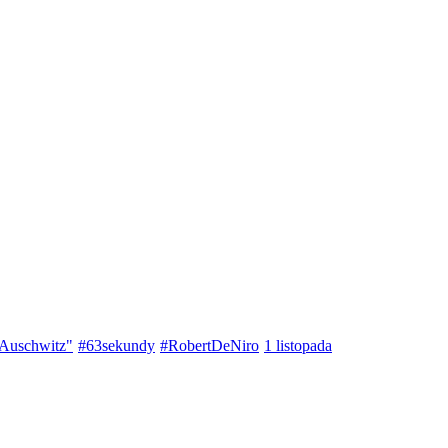
 Auschwitz"
#63sekundy
#RobertDeNiro
1 listopada