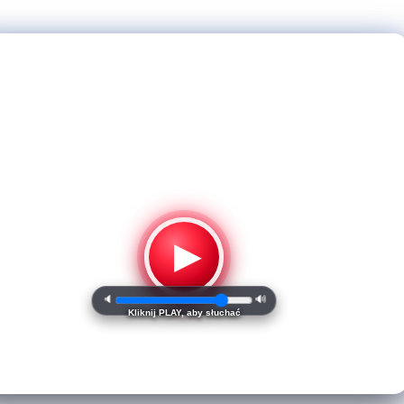
▶
🔈
🔊
Kliknij PLAY, aby słuchać