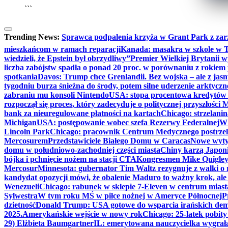
```
Trending News:
Sprawca podpalenia krzyża w Grant Park z zar
mieszkańcom w ramach reparacji
Kanada: masakra w szkole w Tu
wiedzieli, że Epstein był obrzydliwy”
Premier Wielkiej Brytanii w
liczba zabójstw spadła o ponad 20 proc. w porównaniu z rokiem 
spotkania
Davos: Trump chce Grenlandii. Bez wojska – ale z jas
tygodniu burza śnieżna do środy, potem silne uderzenie arktycz
zabraniu mu konsoli Nintendo
USA: stopa procentowa kredytów h
rozpoczął się proces, który zadecyduje o politycznej przyszłości
bank za nieuregulowane płatności na kartach
Chicago: strzelani
Michigan
USA: postępowanie wobec szefa Rezerwy Federalnej
W 
Lincoln Park
Chicago: pracownik Centrum Medycznego postrzel
Mercosurem
Przedstawiciele Białego Domu w Caracas
Nowe wyty
domu w południowo-zachodniej części miasta
Chiny karzą Japoni
bójka i pchnięcie nożem na stacji CTA
Kongresmen Mike Quigley b
Mercosur
Minnesota: gubernator Tim Waltz rezygnuje z walki o 
kandydat opozycji mówi, że obalenie Maduro to ważny krok, ale
Wenezueli
Chicago: rabunek w sklepie 7-Eleven w centrum miast
Sylwestra
W tym roku MŚ w piłce nożnej w Ameryce Północnej
P
dzietność
Donald Trump: USA gotowe do wsparcia irańskich de
2025.
Amerykańskie wejście w nowy rok
Chicago: 25-latek pobit
29) Elżbieta Baumgartner
IL: emerytowana nauczycielka wygrała 