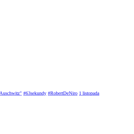
 Auschwitz"
#63sekundy
#RobertDeNiro
1 listopada