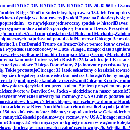
zutami
RADIOTON RADIOTON RADIOTON 2026! ❤️
IL: Evans
mbler Ridge. 10 ofiar śmiertelnych, sprawcą 18-latek
Trump do sz
yklucza dymisję ws. kontrowersji wokół Epsteina
Zakończyły się 
poprzednim – to największy jednoroczny spadek w historii
Davos: 
nym sygnałem do świata
Rozpoczęło się Forum w Davos, Prezydent
nego mrozu
USA – Trump dostał medal Nobla od Machado
„Zabiłem 
ipotecznych najniższa od ponad 3 lat
Na mecze Chicago Bears do 
 Marine Le Pen
Donald Trump do Irańczyków: pomoc jest w drodze
na i wypadek samochodowy w Little Village
Chicago: ciało zaginion
czwartek spotkanie Donalda Trumpa z Maríą Coriną Machado
Ch
ony na kampusie Uniwersytetu Rush
Po 25 latach kraje UE ostate
czne żywieniowe Białego Domu
Stany Zjednoczone przedstawiły p
ę, Tokio protestuje
Chicago: 33-latek oskarżony o kradzież towaró
ędzie ubiegał się o stanowisko burmistrza Chicago
Włochy mogą 
reelekcję pod presją skandalu z oszustwami
Chicago: 3 osoby rann
 niewystarczający
Maduro przed sądem: “jestem prezydentem, po
a
Msze święte w Bazylice Św. Jacka – niedzielne na naszej antenie!
rezydent Wenezueli otwarty na rozmowy z USA
Chiny: podatek o
monstrantów
Chicago: 7-letni chłopiec postrzelony w domu w Hum
y i okradziony w River North
Polska: rekordowa liczba policjantów
250 tys. dolarów w loterii
Niemcy: napad stulecia w Gelsenkirche
ko rannych
Zełenski podsumowuje rozmowy w USA
Chicago: strzel
anu
Chicago: 32-letni mężczyzna dźgnięty nożem w wagonie kolej
 główną barierą w rozmowach o zakończeniu wojny
26. Wigilia dl