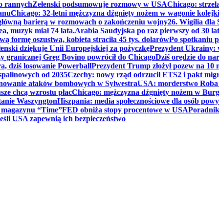
ko rannych
Zełenski podsumowuje rozmowy w USA
Chicago: strzel
anu
Chicago: 32-letni mężczyzna dźgnięty nożem w wagonie kolej
 główną barierą w rozmowach o zakończeniu wojny
26. Wigilia dl
ea, muzyk miał 74 lata.
Arabia Saudyjska po raz pierwszy od 30 la
ą formę oszustwa, kobieta straciła 45 tys. dolarów
Po spotkaniu 
enski dziękuje Unii Europejskiej za pożyczkę
Prezydent Ukrainy: 
y granicznej Greg Bovino powrócił do Chicago
Dziś orędzie do n
a, dziś losowanie Powerball
Prezydent Trump złożył pozew na 10
 spalinowych od 2035
Czechy: nowy rząd odrzucił ETS2 i pakt mig
planowanie ataków bombowych w Sylwestra
USA: morderstwo Roba Re
usze chcą wzrostu płac
Chicago: mężczyzna dźgnięty nożem w Burg
tanie Waszyngton
Hiszpania: media społecznościowe dla osób powyż
u magazynu “Time”
FED obniża stopy procentowe w USA
Poradnik
eśli USA zapewnią ich bezpieczeństwo