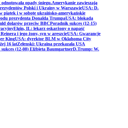
t odnotowała opady śniegu.
Amerykanie zawieszają
prezydentów Polski i Ukrainy w Warszawie
USA: D.
w piątek i w sobotę ukraińsko-amerykańskie
arodu prezydenta Donalda Trumpa
USA: blokada
 mld dolarów przeciw BBC
Poradnik sukces (12-15)
racyjny
Elgin, IL: lekarz oskarżony o napaść
inera i jego żony, syn w areszcie
USA: Gwarancje
er King
USA: dyrektor BLM w Oklahoma City
ej 16 lat
Zełenski: Ukraina przekazała USA
 sukces (12-08) Elżbieta Baumgartner
D.Trump: W.