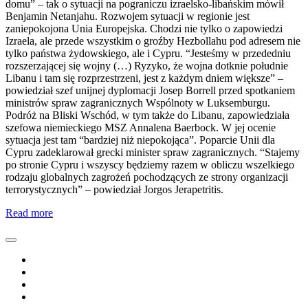
domu” – tak o sytuacji na pograniczu izraelsko-libańskim mówił
Benjamin Netanjahu. Rozwojem sytuacji w regionie jest
zaniepokojona Unia Europejska. Chodzi nie tylko o zapowiedzi
Izraela, ale przede wszystkim o groźby Hezbollahu pod adresem nie
tylko państwa żydowskiego, ale i Cypru. “Jesteśmy w przededniu
rozszerzającej się wojny (…) Ryzyko, że wojna dotknie południe
Libanu i tam się rozprzestrzeni, jest z każdym dniem większe” –
powiedział szef unijnej dyplomacji Josep Borrell przed spotkaniem
ministrów spraw zagranicznych Wspólnoty w Luksemburgu.
Podróż na Bliski Wschód, w tym także do Libanu, zapowiedziała
szefowa niemieckiego MSZ Annalena Baerbock. W jej ocenie
sytuacja jest tam “bardziej niż niepokojąca”. Poparcie Unii dla
Cypru zadeklarował grecki minister spraw zagranicznych. “Stajemy
po stronie Cypru i wszyscy będziemy razem w obliczu wszelkiego
rodzaju globalnych zagrożeń pochodzących ze strony organizacji
terrorystycznych” – powiedział Jorgos Jerapetritis.
Read more