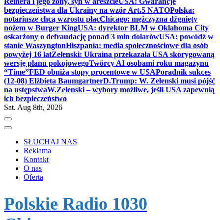
Reinera i jego żony, syn w areszcie
USA: Gwarancje
bezpieczeństwa dla Ukrainy na wzór Art.5 NATO
Polska:
notariusze chcą wzrostu płac
Chicago: mężczyzna dźgnięty
nożem w Burger King
USA: dyrektor BLM w Oklahoma City
oskarżony o defraudację ponad 3 mln dolarów
USA: powódź w
stanie Waszyngton
Hiszpania: media społecznościowe dla osób
powyżej 16 lat
Zełenski: Ukraina przekazała USA skorygowaną
wersję planu pokojowego
Twórcy AI osobami roku magazynu
“Time”
FED obniża stopy procentowe w USA
Poradnik sukces
(12-08) Elżbieta Baumgartner
D.Trump: W. Zełenski musi pójść
na ustępstwa
W.Zełenski – wybory możliwe, jeśli USA zapewnią
ich bezpieczeństwo
Sat. Aug 8th, 2026
SŁUCHAJ NAS
Reklama
Kontakt
O nas
Oferta
Polskie Radio 1030