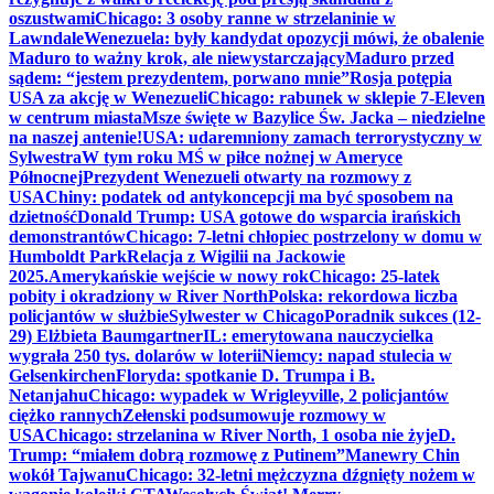
oszustwami
Chicago: 3 osoby ranne w strzelaninie w
Lawndale
Wenezuela: były kandydat opozycji mówi, że obalenie
Maduro to ważny krok, ale niewystarczający
Maduro przed
sądem: “jestem prezydentem, porwano mnie”
Rosja potępia
USA za akcję w Wenezueli
Chicago: rabunek w sklepie 7-Eleven
w centrum miasta
Msze święte w Bazylice Św. Jacka – niedzielne
na naszej antenie!
USA: udaremniony zamach terrorystyczny w
Sylwestra
W tym roku MŚ w piłce nożnej w Ameryce
Północnej
Prezydent Wenezueli otwarty na rozmowy z
USA
Chiny: podatek od antykoncepcji ma być sposobem na
dzietność
Donald Trump: USA gotowe do wsparcia irańskich
demonstrantów
Chicago: 7-letni chłopiec postrzelony w domu w
Humboldt Park
Relacja z Wigilii na Jackowie
2025.
Amerykańskie wejście w nowy rok
Chicago: 25-latek
pobity i okradziony w River North
Polska: rekordowa liczba
policjantów w służbie
Sylwester w Chicago
Poradnik sukces (12-
29) Elżbieta Baumgartner
IL: emerytowana nauczycielka
wygrała 250 tys. dolarów w loterii
Niemcy: napad stulecia w
Gelsenkirchen
Floryda: spotkanie D. Trumpa i B.
Netanjahu
Chicago: wypadek w Wrigleyville, 2 policjantów
ciężko rannych
Zełenski podsumowuje rozmowy w
USA
Chicago: strzelanina w River North, 1 osoba nie żyje
D.
Trump: “miałem dobrą rozmowę z Putinem”
Manewry Chin
wokół Tajwanu
Chicago: 32-letni mężczyzna dźgnięty nożem w