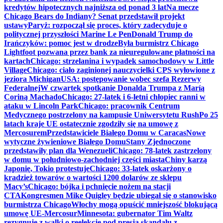
kredytów hipotecznych najniższa od ponad 3 lat
Na mecze
Chicago Bears do Indiany? Senat przedstawił projekt
ustawy
Paryż: rozpoczął się proces, który zadecyduje o
politycznej przyszłości Marine Le Pen
Donald Trump do
Irańczyków: pomoc jest w drodze
Była burmistrz Chicago
Lightfoot pozwana przez bank za nieuregulowane płatności na
kartach
Chicago: strzelanina i wypadek samochodowy w Little
Village
Chicago: ciało zaginionej nauczycielki CPS wyłowione z
jeziora Michigan
USA: postępowanie wobec szefa Rezerwy
Federalnej
W czwartek spotkanie Donalda Trumpa z Maríą
Coriną Machado
Chicago: 27-latek i 6-letni chłopiec ranni w
ataku w Lincoln Park
Chicago: pracownik Centrum
Medycznego postrzelony na kampusie Uniwersytetu Rush
Po 25
latach kraje UE ostatecznie zgodziły się na umowę z
Mercosurem
Przedstawiciele Białego Domu w Caracas
Nowe
wytyczne żywieniowe Białego Domu
Stany Zjednoczone
przedstawiły plan dla Wenezueli
Chicago: 78-latek zastrzelony
w domu w południowo-zachodniej części miasta
Chiny karzą
Japonię, Tokio protestuje
Chicago: 33-latek oskarżony o
kradzież towarów o wartości 1200 dolarów ze sklepu
Macy’s
Chicago: bójka i pchnięcie nożem na stacji
CTA
Kongresmen Mike Quigley będzie ubiegał się o stanowisko
burmistrza Chicago
Włochy mogą opuścić mniejszość blokującą
umowę UE-Mercosur
Minnesota: gubernator Tim Waltz
rezygnuje z walki o reelekcję pod presją skandalu z