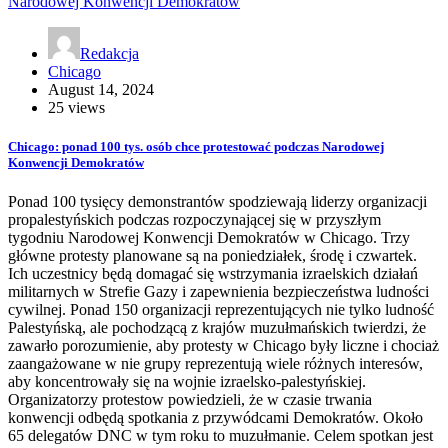
Redakcja
Chicago
August 14, 2024
25 views
Chicago: ponad 100 tys. osób chce protestować podczas Narodowej
Konwencji Demokratów
Ponad 100 tysięcy demonstrantów spodziewają liderzy organizacji
propalestyńskich podczas rozpoczynającej się w przyszłym
tygodniu Narodowej Konwencji Demokratów w Chicago. Trzy
główne protesty planowane są na poniedziałek, środę i czwartek.
Ich uczestnicy będą domagać się wstrzymania izraelskich działań
militarnych w Strefie Gazy i zapewnienia bezpieczeństwa ludności
cywilnej. Ponad 150 organizacji reprezentujących nie tylko ludność
Palestyńską, ale pochodzącą z krajów muzułmańskich twierdzi, że
zawarło porozumienie, aby protesty w Chicago były liczne i chociaż
zaangażowane w nie grupy reprezentują wiele różnych interesów,
aby koncentrowały się na wojnie izraelsko-palestyńskiej.
Organizatorzy protestow powiedzieli, że w czasie trwania
konwencji odbędą spotkania z przywódcami Demokratów. Około
65 delegatów DNC w tym roku to muzułmanie. Celem spotkan jest