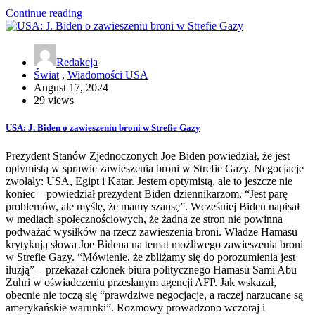
Continue reading
Redakcja
Świat
,
Wiadomości USA
August 17, 2024
29 views
USA: J. Biden o zawieszeniu broni w Strefie Gazy
Prezydent Stanów Zjednoczonych Joe Biden powiedział, że jest
optymistą w sprawie zawieszenia broni w Strefie Gazy. Negocjacje
zwołały: USA, Egipt i Katar. Jestem optymistą, ale to jeszcze nie
koniec – powiedział prezydent Biden dziennikarzom. “Jest parę
problemów, ale myślę, że mamy szansę”. Wcześniej Biden napisał
w mediach społecznościowych, że żadna ze stron nie powinna
podważać wysiłków na rzecz zawieszenia broni. Władze Hamasu
krytykują słowa Joe Bidena na temat możliwego zawieszenia broni
w Strefie Gazy. “Mówienie, że zbliżamy się do porozumienia jest
iluzją” – przekazał członek biura politycznego Hamasu Sami Abu
Zuhri w oświadczeniu przesłanym agencji AFP. Jak wskazał,
obecnie nie toczą się “prawdziwe negocjacje, a raczej narzucane są
amerykańskie warunki”. Rozmowy prowadzono wczoraj i