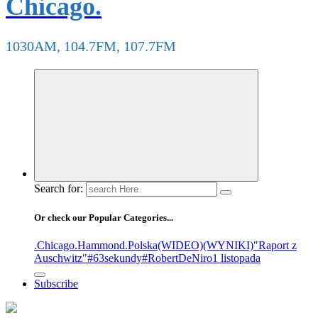
Chicago.
1030AM, 104.7FM, 107.7FM
Search for:
Or check our Popular Categories...
.Chicago
.Hammond
.Polska
(WIDEO)
(WYNIKI)
"Raport z
Auschwitz"
#63sekundy
#RobertDeNiro
1 listopada
Subscribe