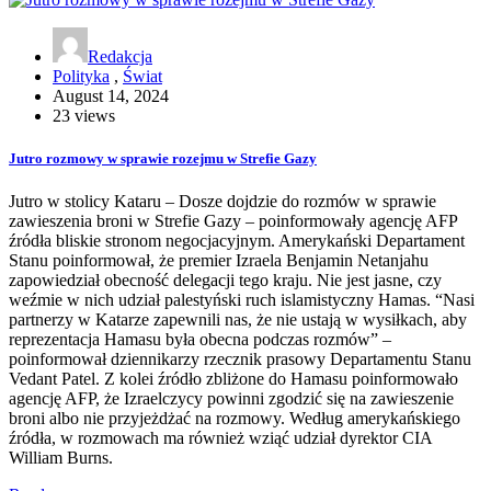
Redakcja
Polityka
,
Świat
August 14, 2024
23 views
Jutro rozmowy w sprawie rozejmu w Strefie Gazy
Jutro w stolicy Kataru – Dosze dojdzie do rozmów w sprawie
zawieszenia broni w Strefie Gazy – poinformowały agencję AFP
źródła bliskie stronom negocjacyjnym. Amerykański Departament
Stanu poinformował, że premier Izraela Benjamin Netanjahu
zapowiedział obecność delegacji tego kraju. Nie jest jasne, czy
weźmie w nich udział palestyński ruch islamistyczny Hamas. “Nasi
partnerzy w Katarze zapewnili nas, że nie ustają w wysiłkach, aby
reprezentacja Hamasu była obecna podczas rozmów” –
poinformował dziennikarzy rzecznik prasowy Departamentu Stanu
Vedant Patel. Z kolei źródło zbliżone do Hamasu poinformowało
agencję AFP, że Izraelczycy powinni zgodzić się na zawieszenie
broni albo nie przyjeżdżać na rozmowy. Według amerykańskiego
źródła, w rozmowach ma również wziąć udział dyrektor CIA
William Burns.