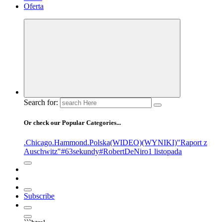
Oferta
Search for:
Or check our Popular Categories...
.Chicago
.Hammond
.Polska
(WIDEO)
(WYNIKI)
"Raport z
Auschwitz"
#63sekundy
#RobertDeNiro
1 listopada
Subscribe