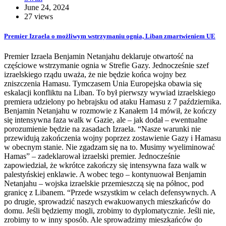
June 24, 2024
27 views
Premier Izraela o możliwym wstrzymaniu ognia, Liban zmartwieniem UE
Premier Izraela Benjamin Netanjahu deklaruje otwartość na
częściowe wstrzymanie ognia w Strefie Gazy. Jednocześnie szef
izraelskiego rządu uważa, że nie będzie końca wojny bez
zniszczenia Hamasu. Tymczasem Unia Europejska obawia się
eskalacji konfliktu na Liban. To był pierwszy wywiad izraelskiego
premiera udzielony po hebrajsku od ataku Hamasu z 7 października.
Benjamin Netanjahu w rozmowie z Kanałem 14 mówił, że kończy
się intensywna faza walk w Gazie, ale – jak dodał – ewentualne
porozumienie będzie na zasadach Izraela. “Nasze warunki nie
przewidują zakończenia wojny poprzez zostawienie Gazy i Hamasu
w obecnym stanie. Nie zgadzam się na to. Musimy wyeliminować
Hamas” – zadeklarował izraelski premier. Jednocześnie
zapowiedział, że wkrótce zakończy się intensywna faza walk w
palestyńskiej enklawie. A wobec tego – kontynuował Benjamin
Netanjahu – wojska izraelskie przemieszczą się na północ, pod
granicę z Libanem. “Przede wszystkim w celach defensywnych. A
po drugie, sprowadzić naszych ewakuowanych mieszkańców do
domu. Jeśli będziemy mogli, zrobimy to dyplomatycznie. Jeśli nie,
zrobimy to w inny sposób. Ale sprowadzimy mieszkańców do