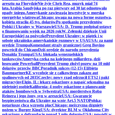
aresztu na Florydzie
Nie żyje Chris Rea, muzyk miał 74
lata.
Arabia Saudyjska po raz pierwszy od 30 lat odnotowała
opady śniegu.
Amerykanie zawieszają inwestycje w morską
energetykę wiatrową
Chicago: uwaga na nową formę oszustwa,
kobieta straciła 45 tys. dolarów
Po spotkaniu prezydentów
Polski i Ukrainy w Warszawie
USA: D. Trump podpisał ustawę
o finansowaniu wojsk na 2026 rok
W. Zełenski dziękuje Unii
Europejskiej za pożyczkę
Prezydent Ukrainy: w piątek i w
sobotę ukraińsko-amerykańskie rozmowy w USA
USA: za nami
orędzie Trumpa
Komendant straży granicznej Greg Bovino
powrócił do Chicago
Dziś orędzie do narodu prezydenta
Donalda Trumpa
USA: blokada wenezuelskich
tankowców
Ameryka czeka na kolejnego miliardera, dziś
losowanie Powerball
Prezydent Trump złożył pozew na 10 mld
dolarów przeciw BBC
Poradnik sukces (12-15) Elżbieta
Baumgartner
KE wycofuje się z całkowitego zakazu aut
spalinowych od 2035
Czechy: nowy rząd odrzucił ETS2 i pakt
migracyjny
Elgin, IL: lekarz oskarżony o napaść seksualną na
nieletniej osobie
Kalifornia: 4 osoby oskarżone o planowanie
ataków bombowych w Sylwestra
USA: morderstwo Roba
Reinera i jego żony, syn w areszcie
USA: Gwarancje
bezpieczeństwa dla Ukrainy na wzór Art.5 NATO
Polska:
notariusze chcą wzrostu płac
Chicago: mężczyzna dźgnięty
nożem w Burger King
USA: dyrektor BLM w Oklahoma City
oskarżony o defraudację ponad 3 mln dolarów
USA: powódź w