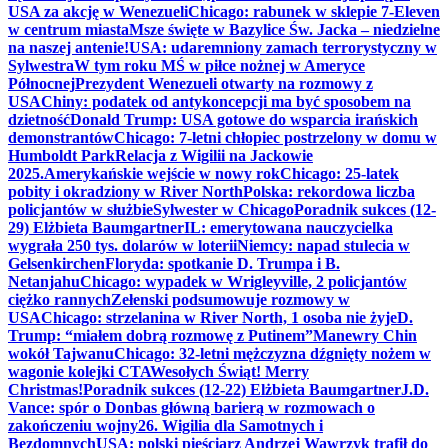
USA za akcję w Wenezueli
Chicago: rabunek w sklepie 7-Eleven
w centrum miasta
Msze święte w Bazylice Św. Jacka – niedzielne
na naszej antenie!
USA: udaremniony zamach terrorystyczny w
Sylwestra
W tym roku MŚ w piłce nożnej w Ameryce
Północnej
Prezydent Wenezueli otwarty na rozmowy z
USA
Chiny: podatek od antykoncepcji ma być sposobem na
dzietność
Donald Trump: USA gotowe do wsparcia irańskich
demonstrantów
Chicago: 7-letni chłopiec postrzelony w domu w
Humboldt Park
Relacja z Wigilii na Jackowie
2025.
Amerykańskie wejście w nowy rok
Chicago: 25-latek
pobity i okradziony w River North
Polska: rekordowa liczba
policjantów w służbie
Sylwester w Chicago
Poradnik sukces (12-
29) Elżbieta Baumgartner
IL: emerytowana nauczycielka
wygrała 250 tys. dolarów w loterii
Niemcy: napad stulecia w
Gelsenkirchen
Floryda: spotkanie D. Trumpa i B.
Netanjahu
Chicago: wypadek w Wrigleyville, 2 policjantów
ciężko rannych
Zełenski podsumowuje rozmowy w
USA
Chicago: strzelanina w River North, 1 osoba nie żyje
D.
Trump: “miałem dobrą rozmowę z Putinem”
Manewry Chin
wokół Tajwanu
Chicago: 32-letni mężczyzna dźgnięty nożem w
wagonie kolejki CTA
Wesołych Świąt! Merry
Christmas!
Poradnik sukces (12-22) Elżbieta Baumgartner
J.D.
Vance: spór o Donbas główną barierą w rozmowach o
zakończeniu wojny
26. Wigilia dla Samotnych i
Bezdomnych
USA: polski pięściarz Andrzej Wawrzyk trafił do