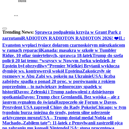
```html
▶
Kliknij PLAY, aby słuchać
🔈
🔊
```
Trending News:
Sprawca podpalenia krzyża w Grant Park z
zarzutami
RADIOTON RADIOTON RADIOTON 2026! ❤️
IL:
Evanston wypłaci tysiące dolarom czarnoskórym mieszkańcom
w ramach reparacji
Kanada: masakra w szkole w Tumbler
Ridge. 10 ofiar śmiertelnych, sprawcą 18-latek
Trump do szefa
policji 20 lat temu: “wszyscy w Nowym Jorku wiedzieli, że
Epstein był obrzydliwy”
Premier Wielkiej Brytanii wyklucza
dymisję ws. kontrowersji wokół Epsteina
Zakończyły się
rozmowy w Abu Zabi ws. pokoju na Ukrainie
USA: liczba
zabójstw spadła o ponad 20 proc. w porównaniu z rokiem
poprzednim – to największy jednoroczny spadek w
historii
Davos: Zełenski i Trump zadowoleni z dzisiejszego
spotkania
Davos: Trump chce Grenlandii. Bez wojska – ale z
jasnym sygnałem do świata
Rozpoczęło się Forum w Davos,
Prezydent USA zaprosił Chiny do Rady Pokoju
Chicago: w tym
tygodniu burza śnieżna do środy, potem silne uderzenie
arktycznego mrozu
USA – Trump dostał medal Nobla od
Machado
„Zabiłem tatę”: 11-latek z Pensylwanii zastrzelił ojca
po zabraniu mu konsoli Nintendo
USA: stopa procentowa