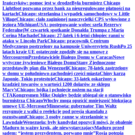
Irańczyków: pomoc jest w drodze
Była burmistrz Chicago
Lightfoot pozwana przez bank za nieuregulowane płatności na
kartach
Chicago: strzelanina i wypadek samochodowy w Little
Village
Chicago: ciało zaginionej nauczycielki CPS wyłowione z
jeziora Michigan
USA: postępowanie wobec szefa Rezerwy
Federalnej
W czwartek spotkanie Donalda Trumpa z Maríą
Coriną Machado
Chicago: 27-latek i 6-letni chłopiec ranni w
ataku w Lincoln Park
Chicago: pracownik Centrum
Medycznego postrzelony na kampusie Uniwersytetu Rush
Po 25
latach kraje UE ostatecznie zgodziły się na umowę z
Mercosurem
Przedstawiciele Białego Domu w Caracas
Nowe
wytyczne żywieniowe Białego Domu
Stany Zjednoczone
przedstawiły plan dla Wenezueli
Chicago: 78-latek zastrzelony
w domu w południowo-zachodniej części miasta
Chiny karzą
Japonię, Tokio protestuje
Chicago: 33-latek oskarżony o
kradzież towarów o wartości 1200 dolarów ze sklepu
Macy’s
Chicago: bójka i pchnięcie nożem na stacji
CTA
Kongresmen Mike Quigley będzie ubiegał się o stanowisko
burmistrza Chicago
Włochy mogą opuścić mniejszość blokującą
umowę UE-Mercosur
Minnesota: gubernator Tim Waltz
rezygnuje z walki o reelekcję pod presją skandalu z
oszustwami
Chicago: 3 osoby ranne w strzelaninie w
Lawndale
Wenezuela: były kandydat opozycji mówi, że obalenie
Maduro to ważny krok, ale niewystarczający
Maduro przed
sądem: “jestem prezydentem, porwano mnie”
Rosja potępia