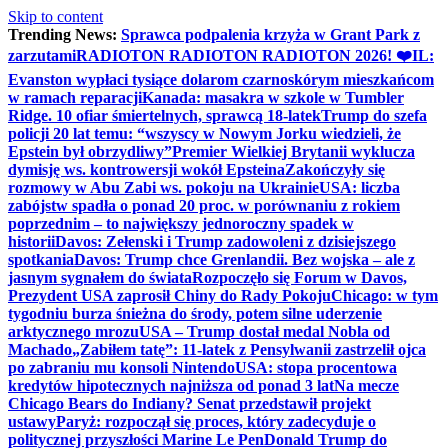
Skip to content
Trending News:
Sprawca podpalenia krzyża w Grant Park z
zarzutami
RADIOTON RADIOTON RADIOTON 2026! ❤️
IL:
Evanston wypłaci tysiące dolarom czarnoskórym mieszkańcom
w ramach reparacji
Kanada: masakra w szkole w Tumbler
Ridge. 10 ofiar śmiertelnych, sprawcą 18-latek
Trump do szefa
policji 20 lat temu: “wszyscy w Nowym Jorku wiedzieli, że
Epstein był obrzydliwy”
Premier Wielkiej Brytanii wyklucza
dymisję ws. kontrowersji wokół Epsteina
Zakończyły się
rozmowy w Abu Zabi ws. pokoju na Ukrainie
USA: liczba
zabójstw spadła o ponad 20 proc. w porównaniu z rokiem
poprzednim – to największy jednoroczny spadek w
historii
Davos: Zełenski i Trump zadowoleni z dzisiejszego
spotkania
Davos: Trump chce Grenlandii. Bez wojska – ale z
jasnym sygnałem do świata
Rozpoczęło się Forum w Davos,
Prezydent USA zaprosił Chiny do Rady Pokoju
Chicago: w tym
tygodniu burza śnieżna do środy, potem silne uderzenie
arktycznego mrozu
USA – Trump dostał medal Nobla od
Machado
„Zabiłem tatę”: 11-latek z Pensylwanii zastrzelił ojca
po zabraniu mu konsoli Nintendo
USA: stopa procentowa
kredytów hipotecznych najniższa od ponad 3 lat
Na mecze
Chicago Bears do Indiany? Senat przedstawił projekt
ustawy
Paryż: rozpoczął się proces, który zadecyduje o
politycznej przyszłości Marine Le Pen
Donald Trump do