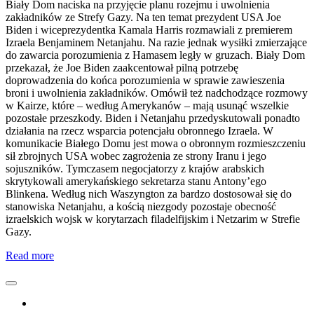
Biały Dom naciska na przyjęcie planu rozejmu i uwolnienia
zakładników ze Strefy Gazy. Na ten temat prezydent USA Joe
Biden i wiceprezydentka Kamala Harris rozmawiali z premierem
Izraela Benjaminem Netanjahu. Na razie jednak wysiłki zmierzające
do zawarcia porozumienia z Hamasem legły w gruzach. Biały Dom
przekazał, że Joe Biden zaakcentował pilną potrzebę
doprowadzenia do końca porozumienia w sprawie zawieszenia
broni i uwolnienia zakładników. Omówił też nadchodzące rozmowy
w Kairze, które – według Amerykanów – mają usunąć wszelkie
pozostałe przeszkody. Biden i Netanjahu przedyskutowali ponadto
działania na rzecz wsparcia potencjału obronnego Izraela. W
komunikacie Białego Domu jest mowa o obronnym rozmieszczeniu
sił zbrojnych USA wobec zagrożenia ze strony Iranu i jego
sojuszników. Tymczasem negocjatorzy z krajów arabskich
skrytykowali amerykańskiego sekretarza stanu Antony’ego
Blinkena. Według nich Waszyngton za bardzo dostosował się do
stanowiska Netanjahu, a kością niezgody pozostaje obecność
izraelskich wojsk w korytarzach filadelfijskim i Netzarim w Strefie
Gazy.
Read more