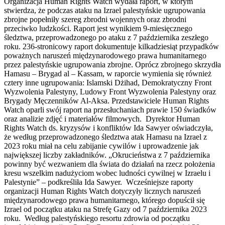
Organizacja Human Rights Watch wydała raport, w którym
stwierdza, że podczas ataku na Izrael palestyńskie ugrupowania
zbrojne popełniły szereg zbrodni wojennych oraz zbrodni
przeciwko ludzkości. Raport jest wynikiem 9-miesięcznego
śledztwa, przeprowadzonego po ataku z 7 października zeszłego
roku. 236-stronicowy raport dokumentuje kilkadziesiąt przypadków
poważnych naruszeń międzynarodowego prawa humanitarnego
przez palestyńskie ugrupowania zbrojne. Oprócz zbrojnego skrzydła
Hamasu – Brygad al – Kassam, w raporcie wymienia się również
cztery inne ugrupowania: Islamski Dżihad, Demokratyczny Front
Wyzwolenia Palestyny, Ludowy Front Wyzwolenia Palestyny oraz
Brygady Męczenników Al-Aksa. Przedstawiciele Human Rights
Watch oparli swój raport na przesłuchaniach prawie 150 świadków
oraz analizie zdjęć i materiałów filmowych. Dyrektor Human
Rights Watch ds. kryzysów i konfliktów Ida Sawyer oświadczyła,
że według przeprowadzonego śledztwa atak Hamasu na Izrael z
2023 roku miał na celu zabijanie cywilów i uprowadzenie jak
największej liczby zakładników. „Okrucieństwa z 7 października
powinny być wezwaniem dla świata do działań na rzecz położenia
kresu wszelkim nadużyciom wobec ludności cywilnej w Izraelu i
Palestynie” – podkreśliła Ida Sawyer. Wcześniejsze raporty
organizacji Human Rights Watch dotyczyły licznych naruszeń
międzynarodowego prawa humanitarnego, którego dopuścił się
Izrael od początku ataku na Strefę Gazy od 7 października 2023
roku. Według palestyńskiego resortu zdrowia od początku