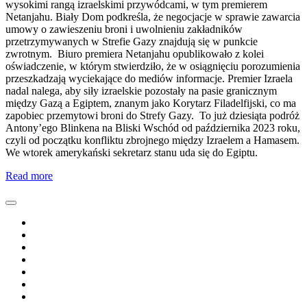
wysokimi rangą izraelskimi przywódcami, w tym premierem
Netanjahu. Biały Dom podkreśla, że negocjacje w sprawie zawarcia
umowy o zawieszeniu broni i uwolnieniu zakładników
przetrzymywanych w Strefie Gazy znajdują się w punkcie
zwrotnym. Biuro premiera Netanjahu opublikowało z kolei
oświadczenie, w którym stwierdziło, że w osiągnięciu porozumienia
przeszkadzają wyciekające do mediów informacje. Premier Izraela
nadal nalega, aby siły izraelskie pozostały na pasie granicznym
między Gazą a Egiptem, znanym jako Korytarz Filadelfijski, co ma
zapobiec przemytowi broni do Strefy Gazy. To już dziesiąta podróż
Antony’ego Blinkena na Bliski Wschód od października 2023 roku,
czyli od początku konfliktu zbrojnego między Izraelem a Hamasem.
We wtorek amerykański sekretarz stanu uda się do Egiptu.
Read more