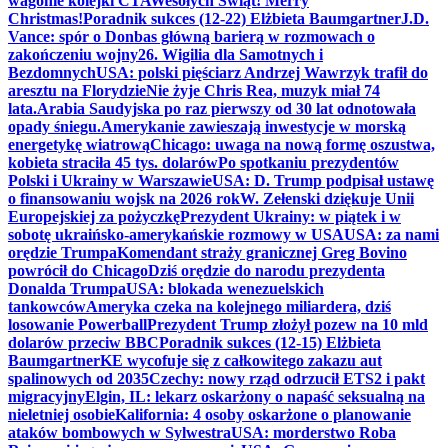
wagonie kolejki CTA
Wesołych Świąt! Merry
Christmas!
Poradnik sukces (12-22) Elżbieta Baumgartner
J.D.
Vance: spór o Donbas główną barierą w rozmowach o
zakończeniu wojny
26. Wigilia dla Samotnych i
Bezdomnych
USA: polski pięściarz Andrzej Wawrzyk trafił do
aresztu na Florydzie
Nie żyje Chris Rea, muzyk miał 74
lata.
Arabia Saudyjska po raz pierwszy od 30 lat odnotowała
opady śniegu.
Amerykanie zawieszają inwestycje w morską
energetykę wiatrową
Chicago: uwaga na nową formę oszustwa,
kobieta straciła 45 tys. dolarów
Po spotkaniu prezydentów
Polski i Ukrainy w Warszawie
USA: D. Trump podpisał ustawę
o finansowaniu wojsk na 2026 rok
W. Zełenski dziękuje Unii
Europejskiej za pożyczkę
Prezydent Ukrainy: w piątek i w
sobotę ukraińsko-amerykańskie rozmowy w USA
USA: za nami
orędzie Trumpa
Komendant straży granicznej Greg Bovino
powrócił do Chicago
Dziś orędzie do narodu prezydenta
Donalda Trumpa
USA: blokada wenezuelskich
tankowców
Ameryka czeka na kolejnego miliardera, dziś
losowanie Powerball
Prezydent Trump złożył pozew na 10 mld
dolarów przeciw BBC
Poradnik sukces (12-15) Elżbieta
Baumgartner
KE wycofuje się z całkowitego zakazu aut
spalinowych od 2035
Czechy: nowy rząd odrzucił ETS2 i pakt
migracyjny
Elgin, IL: lekarz oskarżony o napaść seksualną na
nieletniej osobie
Kalifornia: 4 osoby oskarżone o planowanie
ataków bombowych w Sylwestra
USA: morderstwo Roba