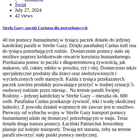
Świat
July 27, 2024
42 views
Strefa Gazy: paczki Caritasu dla potrzebujących
40 ton pomocy humanitarnej w tysiącu paczek dotarło do jedynej
katolickiej parafii w Strefie Gazy. Dzięki parafialnej Caritas trafi ona
do tysiąca potrzebujących rodzin. Dostarczenie pomocy stało się
możliwe poprzez krótkotrwałe otwarcie korytarza humanitarnego.
Przekazana pomoc to paczki z długoterminową żywnością, jak
makaron, sól, cukier, mleko w proszku, ryż i olej. Dostarczono także
specjalistyczne produkty dla dzieci oraz niedożywionych i
wycieńczonych osób starszych. Każda z tysiąca przekazanych
paczek zawiera produkty pozwalające przeżyć w trudnej sytuacji 5-
osobowej rodzinie przez miesiąc. Na terenie parafii Świętej
Rodziny – jedynej katolickiej w Strefie Gazy – mieszka ok. 600
osób. Parafialna Caritas przekazuje żywność, leki i wodę okolicznej
ludności. Z powodu działań wojennych nie zawsze jest to możliwe.
Pierwszy od wybuchu wojny w Strefie Gazy transport pomocy
humanitarnej udało się dostarczyć potrzebującym w maju. Teraz
dotarła druga transza pomocy. Łaciński Patriarchat Jerozolimy
planuje już kolejne transporty. Trwają też starania, żeby na terenie
parafii utworzyć stały punkt pomocy medycznej.