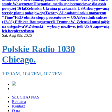
stanie Waszyngton
Hiszpania: media społecznościowe dla osób
powyżej 16 lat
Zełenski: Ukraina przekazała USA skorygowaną
wersję planu pokojowego
Twórcy AI osobami roku magazynu
“Time”
FED obniża stopy procentowe w USA
Poradnik sukces
(12-08) Elżbieta Baumgartner
D.Trump: W. Zełenski musi pójść
na ustępstwa
W.Zełenski – wybory możliwe, jeśli USA zapewnią
ich bezpieczeństwo
Sat. Aug 8th, 2026
Polskie Radio 1030
Chicago.
1030AM, 104.7FM, 107.7FM
SŁUCHAJ NAS
Reklama
Kontakt
O nas