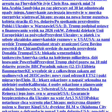
aresztu na Florydzie
Nie żyje Chris Rea, muzyk miał 74
lata.
Arabia Saudyjska po raz pierwszy od 30 lat odnotowała
opady śniegu.
Amerykanie zawieszają inwestycje w morską
energetykę wiatrową
Chicago: uwaga na nową formę oszustwa,
kobieta straciła 45 tys. dolarów
Po spotkaniu prezydentów
Polski i Ukrainy w Warszawie
USA: D. Trump podpisał ustawę
o finansowaniu wojsk na 2026 rok
W. Zełenski dziękuje Unii
Europejskiej za pożyczkę
Prezydent Ukrainy: w piątek i w
sobotę ukraińsko-amerykańskie rozmowy w USA
USA: za nami
orędzie Trumpa
Komendant straży granicznej Greg Bovino
powrócił do Chicago
Dziś orędzie do narodu prezydenta
Donalda Trumpa
USA: blokada wenezuelskich
tankowców
Ameryka czeka na kolejnego miliardera, dziś
losowanie Powerball
Prezydent Trump złożył pozew na 10 mld
dolarów przeciw BBC
Poradnik sukces (12-15) Elżbieta
Baumgartner
KE wycofuje się z całkowitego zakazu aut
spalinowych od 2035
Czechy: nowy rząd odrzucił ETS2 i pakt
migracyjny
Elgin, IL: lekarz oskarżony o napaść seksualną na
nieletniej osobie
Kalifornia: 4 osoby oskarżone o planowanie
ataków bombowych w Sylwestra
USA: morderstwo Roba
Reinera i jego żony, syn w areszcie
USA: Gwarancje
bezpieczeństwa dla Ukrainy na wzór Art.5 NATO
Polska:
notariusze chcą wzrostu płac
Chicago: mężczyzna dźgnięty
nożem w Burger King
USA: dyrektor BLM w Oklahoma City
oskarżony o defraudację ponad 3 mln dolarów
USA: powódź w