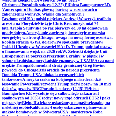
wagonie kolejki CTA
Wesołych Świąt! Merry
Christmas!
Poradnik sukces (12-22) Elżbieta Baumgartner
J.D.
Vance: spór o Donbas główną barierą w rozmowach o
zakończeniu wojny
26. Wigilia dla Samotnych i
Bezdomnych
USA: polski pięściarz Andrzej Wawrzyk trafił do
aresztu na Florydzie
Nie żyje Chris Rea, muzyk miał 74
lata.
Arabia Saudyjska po raz pierwszy od 30 lat odnotowała
opady śniegu.
Amerykanie zawieszają inwestycje w morską
energetykę wiatrową
Chicago: uwaga na nową formę oszustwa,
kobieta straciła 45 tys. dolarów
Po spotkaniu prezydentów
Polski i Ukrainy w Warszawie
USA: D. Trump podpisał ustawę
o finansowaniu wojsk na 2026 rok
W. Zełenski dziękuje Unii
Europejskiej za pożyczkę
Prezydent Ukrainy: w piątek i w
sobotę ukraińsko-amerykańskie rozmowy w USA
USA: za nami
orędzie Trumpa
Komendant straży granicznej Greg Bovino
powrócił do Chicago
Dziś orędzie do narodu prezydenta
Donalda Trumpa
USA: blokada wenezuelskich
tankowców
Ameryka czeka na kolejnego miliardera, dziś
losowanie Powerball
Prezydent Trump złożył pozew na 10 mld
dolarów przeciw BBC
Poradnik sukces (12-15) Elżbieta
Baumgartner
KE wycofuje się z całkowitego zakazu aut
spalinowych od 2035
Czechy: nowy rząd odrzucił ETS2 i pakt
migracyjny
Elgin, IL: lekarz oskarżony o napaść seksualną na
nieletniej osobie
Kalifornia: 4 osoby oskarżone o planowanie
ataków bombowych w Sylwestra
USA: morderstwo Roba