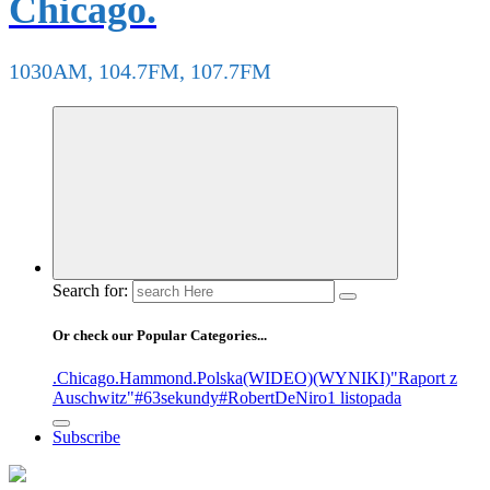
Chicago.
1030AM, 104.7FM, 107.7FM
Search for:
Or check our Popular Categories...
.Chicago
.Hammond
.Polska
(WIDEO)
(WYNIKI)
"Raport z
Auschwitz"
#63sekundy
#RobertDeNiro
1 listopada
Subscribe