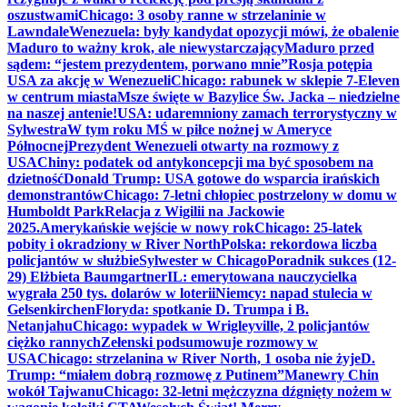
oszustwami
Chicago: 3 osoby ranne w strzelaninie w
Lawndale
Wenezuela: były kandydat opozycji mówi, że obalenie
Maduro to ważny krok, ale niewystarczający
Maduro przed
sądem: “jestem prezydentem, porwano mnie”
Rosja potępia
USA za akcję w Wenezueli
Chicago: rabunek w sklepie 7-Eleven
w centrum miasta
Msze święte w Bazylice Św. Jacka – niedzielne
na naszej antenie!
USA: udaremniony zamach terrorystyczny w
Sylwestra
W tym roku MŚ w piłce nożnej w Ameryce
Północnej
Prezydent Wenezueli otwarty na rozmowy z
USA
Chiny: podatek od antykoncepcji ma być sposobem na
dzietność
Donald Trump: USA gotowe do wsparcia irańskich
demonstrantów
Chicago: 7-letni chłopiec postrzelony w domu w
Humboldt Park
Relacja z Wigilii na Jackowie
2025.
Amerykańskie wejście w nowy rok
Chicago: 25-latek
pobity i okradziony w River North
Polska: rekordowa liczba
policjantów w służbie
Sylwester w Chicago
Poradnik sukces (12-
29) Elżbieta Baumgartner
IL: emerytowana nauczycielka
wygrała 250 tys. dolarów w loterii
Niemcy: napad stulecia w
Gelsenkirchen
Floryda: spotkanie D. Trumpa i B.
Netanjahu
Chicago: wypadek w Wrigleyville, 2 policjantów
ciężko rannych
Zełenski podsumowuje rozmowy w
USA
Chicago: strzelanina w River North, 1 osoba nie żyje
D.
Trump: “miałem dobrą rozmowę z Putinem”
Manewry Chin
wokół Tajwanu
Chicago: 32-letni mężczyzna dźgnięty nożem w