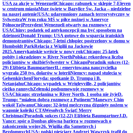
USA za akcję w Wenezueli
Chicago: rabunek w sklepie 7-Eleven
w centrum miasta
Msze święte w Bazylice Św. Jacka – niedzielne
na naszej antenie!
USA: udaremniony zamach terrorystyczny w
Sylwestra
W tym roku MŚ w piłce nożnej w Ameryce
Północnej
Prezydent Wenezueli otwarty na rozmowy z
USA
Chiny: podatek od antykoncepcji ma być sposobem na
dzietność
Donald Trump: USA gotowe do wsparcia irańskich
demonstrantów
Chicago: 7-letni chłopiec postrzelony w domu w
Humboldt Park
Relacja z Wigilii na Jackowie
2025.
Amerykańskie wejście w nowy rok
Chicago: 25-latek
pobity i okradziony w River North
Polska: rekordowa liczba
policjantów w służbie
Sylwester w Chicago
Poradnik sukces (12-
29) Elżbieta Baumgartner
IL: emerytowana nauczycielka
wygrała 250 tys. dolarów w loterii
Niemcy: napad stulecia w
Gelsenkirchen
Floryda: spotkanie D. Trumpa i B.
Netanjahu
Chicago: wypadek w Wrigleyville, 2 policjantów
ciężko rannych
Zełenski podsumowuje rozmowy w
USA
Chicago: strzelanina w River North, 1 osoba nie żyje
D.
Trump: “miałem dobrą rozmowę z Putinem”
Manewry Chin
wokół Tajwanu
Chicago: 32-letni mężczyzna dźgnięty nożem w
wagonie kolejki CTA
Wesołych Świąt! Merry
Christmas!
Poradnik sukces (12-22) Elżbieta Baumgartner
J.D.
Vance: spór o Donbas główną barierą w rozmowach o
zakończeniu wojny
26. Wigilia dla Samotnych i
Bezdomnych
USA: polski pięściarz Andrzej Wawrzyk trafił do