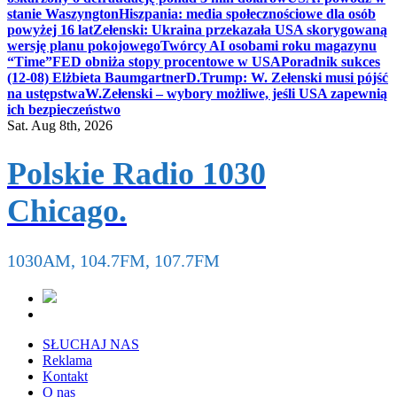
stanie Waszyngton
Hiszpania: media społecznościowe dla osób
powyżej 16 lat
Zełenski: Ukraina przekazała USA skorygowaną
wersję planu pokojowego
Twórcy AI osobami roku magazynu
“Time”
FED obniża stopy procentowe w USA
Poradnik sukces
(12-08) Elżbieta Baumgartner
D.Trump: W. Zełenski musi pójść
na ustępstwa
W.Zełenski – wybory możliwe, jeśli USA zapewnią
ich bezpieczeństwo
Sat. Aug 8th, 2026
Polskie Radio 1030
Chicago.
1030AM, 104.7FM, 107.7FM
SŁUCHAJ NAS
Reklama
Kontakt
O nas