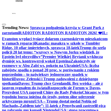
```html
▶
Kliknij PLAY, aby słuchać
🔈
🔊
```
Trending News:
Sprawca podpalenia krzyża w Grant Park z
zarzutami
RADIOTON RADIOTON RADIOTON 2026! ❤️
IL:
Evanston wypłaci tysiące dolarom czarnoskórym mieszkańcom
w ramach reparacji
Kanada: masakra w szkole w Tumbler
Ridge. 10 ofiar śmiertelnych, sprawcą 18-latek
Trump do szefa
policji 20 lat temu: “wszyscy w Nowym Jorku wiedzieli, że
Epstein był obrzydliwy”
Premier Wielkiej Brytanii wyklucza
dymisję ws. kontrowersji wokół Epsteina
Zakończyły się
rozmowy w Abu Zabi ws. pokoju na Ukrainie
USA: liczba
zabójstw spadła o ponad 20 proc. w porównaniu z rokiem
poprzednim – to największy jednoroczny spadek w
historii
Davos: Zełenski i Trump zadowoleni z dzisiejszego
spotkania
Davos: Trump chce Grenlandii. Bez wojska – ale z
jasnym sygnałem do świata
Rozpoczęło się Forum w Davos,
Prezydent USA zaprosił Chiny do Rady Pokoju
Chicago: w tym
tygodniu burza śnieżna do środy, potem silne uderzenie
arktycznego mrozu
USA – Trump dostał medal Nobla od
Machado
„Zabiłem tatę”: 11-latek z Pensylwanii zastrzelił ojca
po zabraniu mu konsoli Nintendo
USA: stopa procentowa