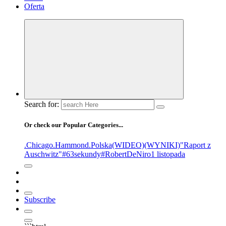
Oferta
Search for:
Or check our Popular Categories...
.Chicago
.Hammond
.Polska
(WIDEO)
(WYNIKI)
"Raport z
Auschwitz"
#63sekundy
#RobertDeNiro
1 listopada
Subscribe