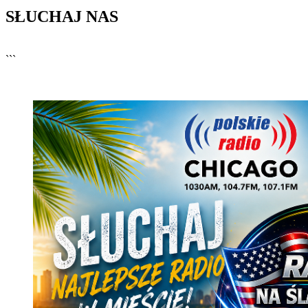
SŁUCHAJ NAS
▶
Kliknij PLAY, aby słuchać
```
🔊