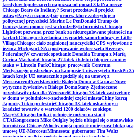
kredytów hipotecznych najniższa od ponad 3 lat
Na mecze
Chicago Bears do Indiany? Senat przedstawił projekt
ustawy
Paryż: rozpoczął się proces, który zadecyduje o
politycznej przyszłości Marine Le Pen
Donald Trump do
Irańczyków: pomoc jest w drodze
Była burmistrz Chicago
Lightfoot pozwana przez bank za nieuregulowane płatności na
kartach
Chicago: strzelanina i wypadek samochodowy w Little
Village
Chicago: ciało zaginionej nauczycielki CPS wyłowione z
jeziora Michigan
USA: postępowanie wobec szefa Rezerwy
Federalnej
W czwartek spotkanie Donalda Trumpa z Maríą
Coriną Machado
Chicago: 27-latek i 6-letni chłopiec ranni w
ataku w Lincoln Park
Chicago: pracownik Centrum
Medycznego postrzelony na kampusie Uniwersytetu Rush
Po 25
latach kraje UE ostatecznie zgodziły się na umowę z
Mercosurem
Przedstawiciele Białego Domu w Caracas
Nowe
wytyczne żywieniowe Białego Domu
Stany Zjednoczone
przedstawiły plan dla Wenezueli
Chicago: 78-latek zastrzelony
w domu w południowo-zachodniej części miasta
Chiny karzą
Japonię, Tokio protestuje
Chicago: 33-latek oskarżony o
kradzież towarów o wartości 1200 dolarów ze sklepu
Macy’s
Chicago: bójka i pchnięcie nożem na stacji
CTA
Kongresmen Mike Quigley będzie ubiegał się o stanowisko
burmistrza Chicago
Włochy mogą opuścić mniejszość blokującą
umowę UE-Mercosur
Minnesota: gubernator Tim Waltz
rezygnuje z walki o reelekcję pod presją skandalu z