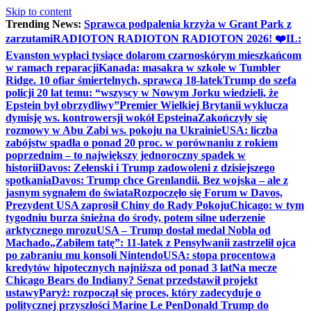
Skip to content
Trending News:
Sprawca podpalenia krzyża w Grant Park z
zarzutami
RADIOTON RADIOTON RADIOTON 2026! ❤️
IL:
Evanston wypłaci tysiące dolarom czarnoskórym mieszkańcom
w ramach reparacji
Kanada: masakra w szkole w Tumbler
Ridge. 10 ofiar śmiertelnych, sprawcą 18-latek
Trump do szefa
policji 20 lat temu: “wszyscy w Nowym Jorku wiedzieli, że
Epstein był obrzydliwy”
Premier Wielkiej Brytanii wyklucza
dymisję ws. kontrowersji wokół Epsteina
Zakończyły się
rozmowy w Abu Zabi ws. pokoju na Ukrainie
USA: liczba
zabójstw spadła o ponad 20 proc. w porównaniu z rokiem
poprzednim – to największy jednoroczny spadek w
historii
Davos: Zełenski i Trump zadowoleni z dzisiejszego
spotkania
Davos: Trump chce Grenlandii. Bez wojska – ale z
jasnym sygnałem do świata
Rozpoczęło się Forum w Davos,
Prezydent USA zaprosił Chiny do Rady Pokoju
Chicago: w tym
tygodniu burza śnieżna do środy, potem silne uderzenie
arktycznego mrozu
USA – Trump dostał medal Nobla od
Machado
„Zabiłem tatę”: 11-latek z Pensylwanii zastrzelił ojca
po zabraniu mu konsoli Nintendo
USA: stopa procentowa
kredytów hipotecznych najniższa od ponad 3 lat
Na mecze
Chicago Bears do Indiany? Senat przedstawił projekt
ustawy
Paryż: rozpoczął się proces, który zadecyduje o
politycznej przyszłości Marine Le Pen
Donald Trump do