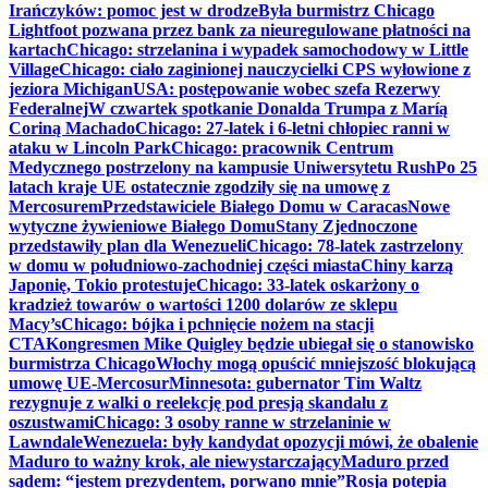
Irańczyków: pomoc jest w drodze
Była burmistrz Chicago
Lightfoot pozwana przez bank za nieuregulowane płatności na
kartach
Chicago: strzelanina i wypadek samochodowy w Little
Village
Chicago: ciało zaginionej nauczycielki CPS wyłowione z
jeziora Michigan
USA: postępowanie wobec szefa Rezerwy
Federalnej
W czwartek spotkanie Donalda Trumpa z Maríą
Coriną Machado
Chicago: 27-latek i 6-letni chłopiec ranni w
ataku w Lincoln Park
Chicago: pracownik Centrum
Medycznego postrzelony na kampusie Uniwersytetu Rush
Po 25
latach kraje UE ostatecznie zgodziły się na umowę z
Mercosurem
Przedstawiciele Białego Domu w Caracas
Nowe
wytyczne żywieniowe Białego Domu
Stany Zjednoczone
przedstawiły plan dla Wenezueli
Chicago: 78-latek zastrzelony
w domu w południowo-zachodniej części miasta
Chiny karzą
Japonię, Tokio protestuje
Chicago: 33-latek oskarżony o
kradzież towarów o wartości 1200 dolarów ze sklepu
Macy’s
Chicago: bójka i pchnięcie nożem na stacji
CTA
Kongresmen Mike Quigley będzie ubiegał się o stanowisko
burmistrza Chicago
Włochy mogą opuścić mniejszość blokującą
umowę UE-Mercosur
Minnesota: gubernator Tim Waltz
rezygnuje z walki o reelekcję pod presją skandalu z
oszustwami
Chicago: 3 osoby ranne w strzelaninie w
Lawndale
Wenezuela: były kandydat opozycji mówi, że obalenie
Maduro to ważny krok, ale niewystarczający
Maduro przed
sądem: “jestem prezydentem, porwano mnie”
Rosja potępia