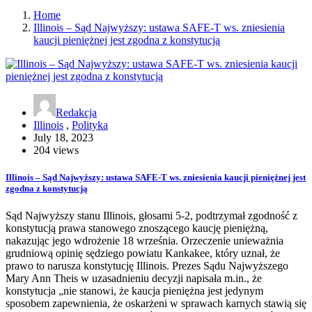
Home
Illinois – Sąd Najwyższy: ustawa SAFE-T ws. zniesienia
kaucji pieniężnej jest zgodna z konstytucją
Redakcja
Illinois
,
Polityka
July 18, 2023
204 views
Illinois – Sąd Najwyższy: ustawa SAFE-T ws. zniesienia kaucji pieniężnej jest
zgodna z konstytucją
Sąd Najwyższy stanu Illinois, głosami 5-2, podtrzymał zgodność z
konstytucją prawa stanowego znoszącego kaucję pieniężną,
nakazując jego wdrożenie 18 września. Orzeczenie unieważnia
grudniową opinię sędziego powiatu Kankakee, który uznał, że
prawo to narusza konstytucję Illinois. Prezes Sądu Najwyższego
Mary Ann Theis w uzasadnieniu decyzji napisała m.in., że
konstytucja „nie stanowi, że kaucja pieniężna jest jedynym
sposobem zapewnienia, że oskarżeni w sprawach karnych stawią się