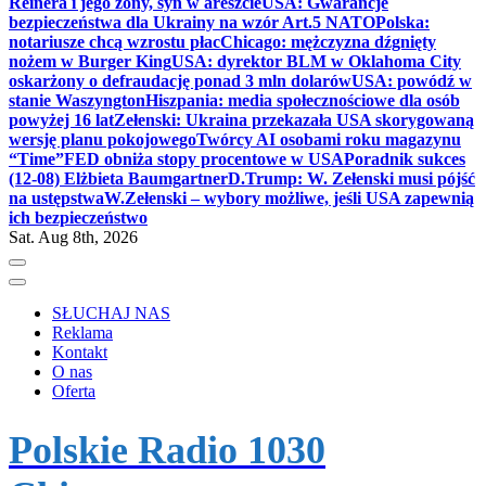
Reinera i jego żony, syn w areszcie
USA: Gwarancje
bezpieczeństwa dla Ukrainy na wzór Art.5 NATO
Polska:
notariusze chcą wzrostu płac
Chicago: mężczyzna dźgnięty
nożem w Burger King
USA: dyrektor BLM w Oklahoma City
oskarżony o defraudację ponad 3 mln dolarów
USA: powódź w
stanie Waszyngton
Hiszpania: media społecznościowe dla osób
powyżej 16 lat
Zełenski: Ukraina przekazała USA skorygowaną
wersję planu pokojowego
Twórcy AI osobami roku magazynu
“Time”
FED obniża stopy procentowe w USA
Poradnik sukces
(12-08) Elżbieta Baumgartner
D.Trump: W. Zełenski musi pójść
na ustępstwa
W.Zełenski – wybory możliwe, jeśli USA zapewnią
ich bezpieczeństwo
Sat. Aug 8th, 2026
SŁUCHAJ NAS
Reklama
Kontakt
O nas
Oferta
Polskie Radio 1030