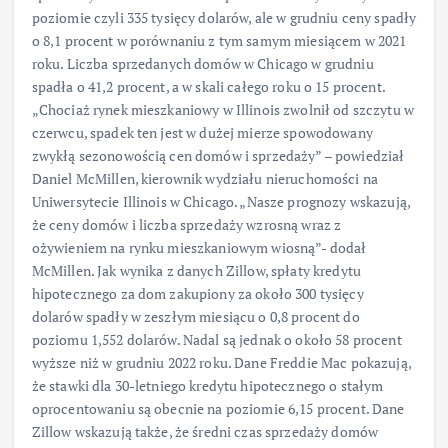
poziomie czyli 335 tysięcy dolarów, ale w grudniu ceny spadły
o 8,1 procent w porównaniu z tym samym miesiącem w 2021
roku. Liczba sprzedanych domów w Chicago w grudniu
spadła o 41,2 procent, a w skali całego roku o 15 procent.
„Chociaż rynek mieszkaniowy w Illinois zwolnił od szczytu w
czerwcu, spadek ten jest w dużej mierze spowodowany
zwykłą sezonowością cen domów i sprzedaży” – powiedział
Daniel McMillen, kierownik wydziału nieruchomości na
Uniwersytecie Illinois w Chicago. „Nasze prognozy wskazują,
że ceny domów i liczba sprzedaży wzrosną wraz z
ożywieniem na rynku mieszkaniowym wiosną”- dodał
McMillen. Jak wynika z danych Zillow, spłaty kredytu
hipotecznego za dom zakupiony za około 300 tysięcy
dolarów spadły w zeszłym miesiącu o 0,8 procent do
poziomu 1,552 dolarów. Nadal są jednak o około 58 procent
wyższe niż w grudniu 2022 roku. Dane Freddie Mac pokazują,
że stawki dla 30-letniego kredytu hipotecznego o stałym
oprocentowaniu są obecnie na poziomie 6,15 procent. Dane
Zillow wskazują także, że średni czas sprzedaży domów