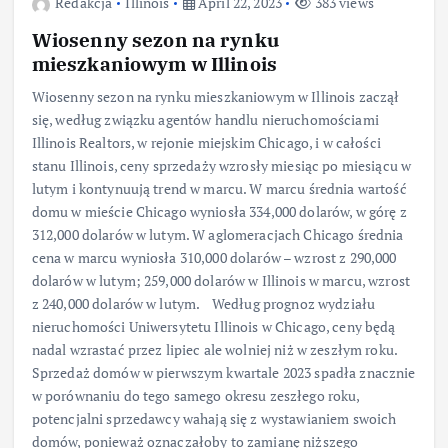
Redakcja
Illinois
April 22, 2023
383 views
Wiosenny sezon na rynku
mieszkaniowym w Illinois
Wiosenny sezon na rynku mieszkaniowym w Illinois zaczął
się, według związku agentów handlu nieruchomościami
Illinois Realtors, w rejonie miejskim Chicago, i w całości
stanu Illinois, ceny sprzedaży wzrosły miesiąc po miesiącu w
lutym i kontynuują trend w marcu. W marcu średnia wartość
domu w mieście Chicago wyniosła 334,000 dolarów, w górę z
312,000 dolarów w lutym. W aglomeracjach Chicago średnia
cena w marcu wyniosła 310,000 dolarów – wzrost z 290,000
dolarów w lutym; 259,000 dolarów w Illinois w marcu, wzrost
z 240,000 dolarów w lutym. Według prognoz wydziału
nieruchomości Uniwersytetu Illinois w Chicago, ceny będą
nadal wzrastać przez lipiec ale wolniej niż w zeszłym roku.
Sprzedaż domów w pierwszym kwartale 2023 spadła znacznie
w porównaniu do tego samego okresu zeszłego roku,
potencjalni sprzedawcy wahają się z wystawianiem swoich
domów, ponieważ oznaczałoby to zamianę niższego