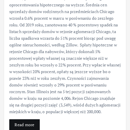
oprocentowania hipotecznego na wyższe. Średnia cen
sprzedaży domów rodzinnych na przedmieściach Chicago
wzrosła 0.6% procent w marcu w porównaniu do zeszłego
roku. Od 2019 roku, zanotowano 40 % procentowy spadek na
listach sprzedaży domów w rejonie aglomeracji Chicago, ta
liczba spadkowa wzrasta do 51% procent biorąc pod uwagę
ogólne nieruchomości, według Zillow. Spłaty hipoteczne w
rejonie Chicago dla nabywców, którzy dokonali 5%
procentowej wpłaty własnej są znacznie większe niż w
zeszłym roku bo wzrosły o 22% procent. Przy wpłacie własnej
w wysokości 20% procent, opłaty są jeszcze wyższe bo o
prawie 23% niż w roku zeszłym. Czynności zajmowania
domów również wzrosły o 29% procent w porównaniu
rocznym. Stan Illinois jest na 5 tej pozycji zajmowanych
domów w kraju na poziomie 4,006. Rejon Chicago znajduje
się na drugiej pozycji zajęć (3,549), wśród dużych aglomeracji
miejskich w kraju, o populacji większej niż 200,000.
Read more