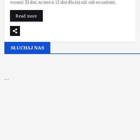
wynosi 33 dni, to jest o 12 dni dłużej niż rok wcześniej.
Read more
SŁUCHAJ NAS
▶
Kliknij PLAY, aby słuchać
```