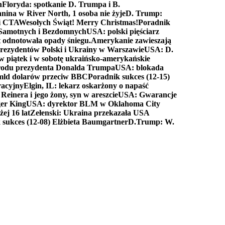
n
Floryda: spotkanie D. Trumpa i B.
anina w River North, 1 osoba nie żyje
D. Trump:
ki CTA
Wesołych Świąt! Merry Christmas!
Poradnik
a Samotnych i Bezdomnych
USA: polski pięściarz
t odnotowała opady śniegu.
Amerykanie zawieszają
prezydentów Polski i Ukrainy w Warszawie
USA: D.
w piątek i w sobotę ukraińsko-amerykańskie
arodu prezydenta Donalda Trumpa
USA: blokada
 mld dolarów przeciw BBC
Poradnik sukces (12-15)
racyjny
Elgin, IL: lekarz oskarżony o napaść
inera i jego żony, syn w areszcie
USA: Gwarancje
er King
USA: dyrektor BLM w Oklahoma City
ej 16 lat
Zełenski: Ukraina przekazała USA
 sukces (12-08) Elżbieta Baumgartner
D.Trump: W.