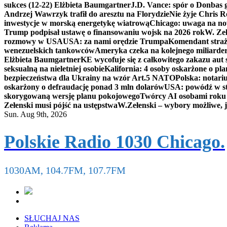
sukces (12-22) Elżbieta Baumgartner
J.D. Vance: spór o Donbas
Andrzej Wawrzyk trafił do aresztu na Florydzie
Nie żyje Chris R
inwestycje w morską energetykę wiatrową
Chicago: uwaga na now
Trump podpisał ustawę o finansowaniu wojsk na 2026 rok
W. Zeł
rozmowy w USA
USA: za nami orędzie Trumpa
Komendant straż
wenezuelskich tankowców
Ameryka czeka na kolejnego miliarder
Elżbieta Baumgartner
KE wycofuje się z całkowitego zakazu aut
seksualną na nieletniej osobie
Kalifornia: 4 osoby oskarżone o 
bezpieczeństwa dla Ukrainy na wzór Art.5 NATO
Polska: notari
oskarżony o defraudację ponad 3 mln dolarów
USA: powódź w s
skorygowaną wersję planu pokojowego
Twórcy AI osobami rok
Zełenski musi pójść na ustępstwa
W.Zełenski – wybory możliwe, j
Sun. Aug 9th, 2026
Polskie Radio 1030 Chicago.
1030AM, 104.7FM, 107.7FM
SŁUCHAJ NAS