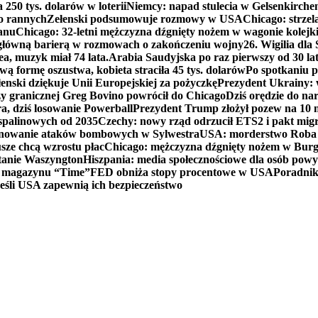
250 tys. dolarów w loterii
Niemcy: napad stulecia w Gelsenkirche
ko rannych
Zełenski podsumowuje rozmowy w USA
Chicago: strzel
anu
Chicago: 32-letni mężczyzna dźgnięty nożem w wagonie kolej
 główną barierą w rozmowach o zakończeniu wojny
26. Wigilia dl
ea, muzyk miał 74 lata.
Arabia Saudyjska po raz pierwszy od 30 la
ą formę oszustwa, kobieta straciła 45 tys. dolarów
Po spotkaniu 
enski dziękuje Unii Europejskiej za pożyczkę
Prezydent Ukrainy: 
y granicznej Greg Bovino powrócił do Chicago
Dziś orędzie do n
a, dziś losowanie Powerball
Prezydent Trump złożył pozew na 10
 spalinowych od 2035
Czechy: nowy rząd odrzucił ETS2 i pakt mig
planowanie ataków bombowych w Sylwestra
USA: morderstwo Roba Re
usze chcą wzrostu płac
Chicago: mężczyzna dźgnięty nożem w Burg
tanie Waszyngton
Hiszpania: media społecznościowe dla osób powyż
u magazynu “Time”
FED obniża stopy procentowe w USA
Poradnik
eśli USA zapewnią ich bezpieczeństwo