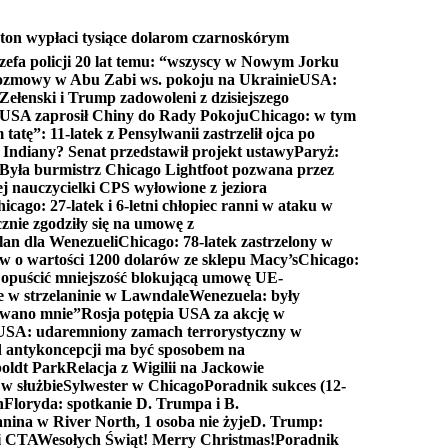
ton wypłaci tysiące dolarom czarnoskórym
efa policji 20 lat temu: “wszyscy w Nowym Jorku
rozmowy w Abu Zabi ws. pokoju na Ukrainie
USA:
Zełenski i Trump zadowoleni z dzisiejszego
 USA zaprosił Chiny do Rady Pokoju
Chicago: w tym
tatę”: 11-latek z Pensylwanii zastrzelił ojca po
Indiany? Senat przedstawił projekt ustawy
Paryż:
Była burmistrz Chicago Lightfoot pozwana przez
ej nauczycielki CPS wyłowione z jeziora
icago: 27-latek i 6-letni chłopiec ranni w ataku w
cznie zgodziły się na umowę z
lan dla Wenezueli
Chicago: 78-latek zastrzelony w
w o wartości 1200 dolarów ze sklepu Macy’s
Chicago:
opuścić mniejszość blokującą umowę UE-
e w strzelaninie w Lawndale
Wenezuela: były
rwano mnie”
Rosja potępia USA za akcję w
USA: udaremniony zamach terrorystyczny w
d antykoncepcji ma być sposobem na
boldt Park
Relacja z Wigilii na Jackowie
 w służbie
Sylwester w Chicago
Poradnik sukces (12-
n
Floryda: spotkanie D. Trumpa i B.
anina w River North, 1 osoba nie żyje
D. Trump:
ki CTA
Wesołych Świąt! Merry Christmas!
Poradnik