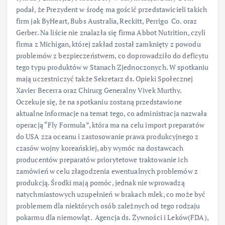
podał, że Prezydent w środę ma gościć przedstawicieli takich
firm jak ByHeart, Bubs Australia, Reckitt, Perrigo Co. oraz
Gerber. Na liście nie znalazła się firma Abbot Nutrition, czyli
firma z Michigan, której zakład został zamknięty z powodu
problemów z bezpieczeństwem, co doprowadziło do deficytu
tego typu produktów w Stanach Zjednoczonych. W spotkaniu
mają uczestniczyć także Sekretarz ds. Opieki Społecznej
Xavier Becerra oraz Chirurg Generalny Vivek Murthy.
Oczekuje się, że na spotkaniu zostaną przedstawione
aktualne informacje na temat tego, co administracja nazwała
operacją “Fly Formula”, która ma na celu import preparatów
do USA zza oceanu i zastosowanie prawa produkcyjnego z
czasów wojny koreańskiej, aby wymóc na dostawcach
producentów preparatów priorytetowe traktowanie ich
zamówień w celu złagodzenia ewentualnych problemów z
produkcją. Środki mają pomóc, jednak nie wprowadzą
natychmiastowych uzupełnień w brakach mlek, co może być
problemem dla niektórych osób zależnych od tego rodzaju
pokarmu dla niemowląt. Agencja ds. Żywności i Leków(FDA),