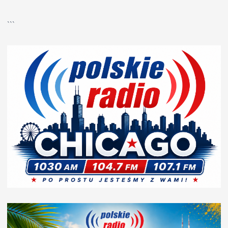
▶
Kliknij PLAY, aby słuchać
```