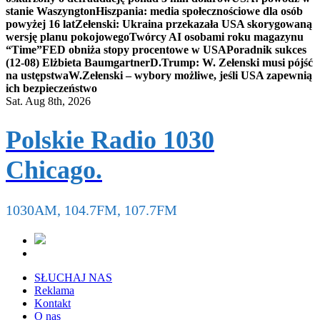
stanie Waszyngton
Hiszpania: media społecznościowe dla osób
powyżej 16 lat
Zełenski: Ukraina przekazała USA skorygowaną
wersję planu pokojowego
Twórcy AI osobami roku magazynu
“Time”
FED obniża stopy procentowe w USA
Poradnik sukces
(12-08) Elżbieta Baumgartner
D.Trump: W. Zełenski musi pójść
na ustępstwa
W.Zełenski – wybory możliwe, jeśli USA zapewnią
ich bezpieczeństwo
Sat. Aug 8th, 2026
Polskie Radio 1030
Chicago.
1030AM, 104.7FM, 107.7FM
SŁUCHAJ NAS
Reklama
Kontakt
O nas