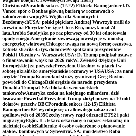
wagonie kolejki CTA
Wesołych Świąt! Merry
Christmas!
Poradnik sukces (12-22) Elżbieta Baumgartner
J.D.
Vance: spór o Donbas główną barierą w rozmowach o
zakończeniu wojny
26. Wigilia dla Samotnych i
Bezdomnych
USA: polski pięściarz Andrzej Wawrzyk trafił do
aresztu na Florydzie
Nie żyje Chris Rea, muzyk miał 74
lata.
Arabia Saudyjska po raz pierwszy od 30 lat odnotowała
opady śniegu.
Amerykanie zawieszają inwestycje w morską
energetykę wiatrową
Chicago: uwaga na nową formę oszustwa,
kobieta straciła 45 tys. dolarów
Po spotkaniu prezydentów
Polski i Ukrainy w Warszawie
USA: D. Trump podpisał ustawę
o finansowaniu wojsk na 2026 rok
W. Zełenski dziękuje Unii
Europejskiej za pożyczkę
Prezydent Ukrainy: w piątek i w
sobotę ukraińsko-amerykańskie rozmowy w USA
USA: za nami
orędzie Trumpa
Komendant straży granicznej Greg Bovino
powrócił do Chicago
Dziś orędzie do narodu prezydenta
Donalda Trumpa
USA: blokada wenezuelskich
tankowców
Ameryka czeka na kolejnego miliardera, dziś
losowanie Powerball
Prezydent Trump złożył pozew na 10 mld
dolarów przeciw BBC
Poradnik sukces (12-15) Elżbieta
Baumgartner
KE wycofuje się z całkowitego zakazu aut
spalinowych od 2035
Czechy: nowy rząd odrzucił ETS2 i pakt
migracyjny
Elgin, IL: lekarz oskarżony o napaść seksualną na
nieletniej osobie
Kalifornia: 4 osoby oskarżone o planowanie
ataków bombowych w Sylwestra
USA: morderstwo Roba