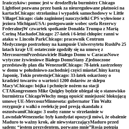
Irańczyków: pomoc jest w drodze
Była burmistrz Chicago
Lightfoot pozwana przez bank za nieuregulowane płatności na
kartach
Chicago: strzelanina i wypadek samochodowy w Little
Village
Chicago: ciało zaginionej nauczycielki CPS wyłowione z
jeziora Michigan
USA: postępowanie wobec szefa Rezerwy
Federalnej
W czwartek spotkanie Donalda Trumpa z Maríą
Coriną Machado
Chicago: 27-latek i 6-letni chłopiec ranni w
ataku w Lincoln Park
Chicago: pracownik Centrum
Medycznego postrzelony na kampusie Uniwersytetu Rush
Po 25
latach kraje UE ostatecznie zgodziły się na umowę z
Mercosurem
Przedstawiciele Białego Domu w Caracas
Nowe
wytyczne żywieniowe Białego Domu
Stany Zjednoczone
przedstawiły plan dla Wenezueli
Chicago: 78-latek zastrzelony
w domu w południowo-zachodniej części miasta
Chiny karzą
Japonię, Tokio protestuje
Chicago: 33-latek oskarżony o
kradzież towarów o wartości 1200 dolarów ze sklepu
Macy’s
Chicago: bójka i pchnięcie nożem na stacji
CTA
Kongresmen Mike Quigley będzie ubiegał się o stanowisko
burmistrza Chicago
Włochy mogą opuścić mniejszość blokującą
umowę UE-Mercosur
Minnesota: gubernator Tim Waltz
rezygnuje z walki o reelekcję pod presją skandalu z
oszustwami
Chicago: 3 osoby ranne w strzelaninie w
Lawndale
Wenezuela: były kandydat opozycji mówi, że obalenie
Maduro to ważny krok, ale niewystarczający
Maduro przed
sądem: “jestem prezydentem, porwano mnie”
Rosja potępia