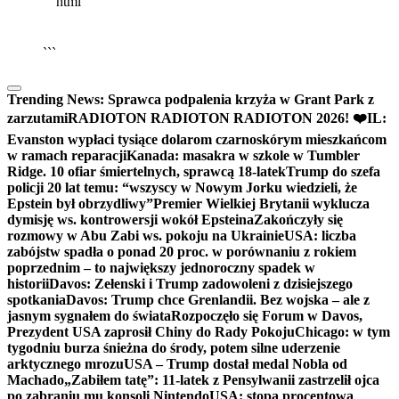
```html
▶
Kliknij PLAY, aby słuchać
🔈
🔊
```
Trending News:
Sprawca podpalenia krzyża w Grant Park z
zarzutami
RADIOTON RADIOTON RADIOTON 2026! ❤️
IL:
Evanston wypłaci tysiące dolarom czarnoskórym mieszkańcom
w ramach reparacji
Kanada: masakra w szkole w Tumbler
Ridge. 10 ofiar śmiertelnych, sprawcą 18-latek
Trump do szefa
policji 20 lat temu: “wszyscy w Nowym Jorku wiedzieli, że
Epstein był obrzydliwy”
Premier Wielkiej Brytanii wyklucza
dymisję ws. kontrowersji wokół Epsteina
Zakończyły się
rozmowy w Abu Zabi ws. pokoju na Ukrainie
USA: liczba
zabójstw spadła o ponad 20 proc. w porównaniu z rokiem
poprzednim – to największy jednoroczny spadek w
historii
Davos: Zełenski i Trump zadowoleni z dzisiejszego
spotkania
Davos: Trump chce Grenlandii. Bez wojska – ale z
jasnym sygnałem do świata
Rozpoczęło się Forum w Davos,
Prezydent USA zaprosił Chiny do Rady Pokoju
Chicago: w tym
tygodniu burza śnieżna do środy, potem silne uderzenie
arktycznego mrozu
USA – Trump dostał medal Nobla od
Machado
„Zabiłem tatę”: 11-latek z Pensylwanii zastrzelił ojca
po zabraniu mu konsoli Nintendo
USA: stopa procentowa