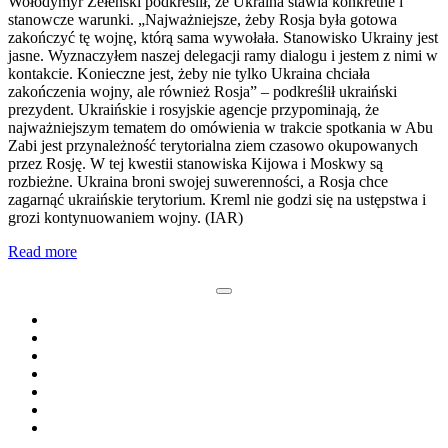
Wołodymyr Zełenski podkreślił, że Ukraina stawia konkretne i
stanowcze warunki. „Najważniejsze, żeby Rosja była gotowa
zakończyć tę wojnę, którą sama wywołała. Stanowisko Ukrainy jest
jasne. Wyznaczyłem naszej delegacji ramy dialogu i jestem z nimi w
kontakcie. Konieczne jest, żeby nie tylko Ukraina chciała
zakończenia wojny, ale również Rosja” – podkreślił ukraiński
prezydent. Ukraińskie i rosyjskie agencje przypominają, że
najważniejszym tematem do omówienia w trakcie spotkania w Abu
Zabi jest przynależność terytorialna ziem czasowo okupowanych
przez Rosję. W tej kwestii stanowiska Kijowa i Moskwy są
rozbieżne. Ukraina broni swojej suwerenności, a Rosja chce
zagarnąć ukraińskie terytorium. Kreml nie godzi się na ustępstwa i
grozi kontynuowaniem wojny. (IAR)
Read more