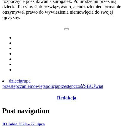
rozpoczęcie poszukiwania surogatek. Po urodzeniu przez nią
dziecka fikcyjny ślub rozwiązywano, a cudzoziemiec formalnie
otrzymywał prawo do wywiezienia niemowlęcia do swojej
ojczyzny.
dzieci
grupa
przestępcza
niemowlęta
policja
przestępczość
SBU
świat
Redakcja
Post navigation
IO Tokio 2020 – 27. lipca