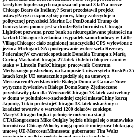
kredytów hipotecznych najniższa od ponad 3 lat
Na mecze
Chicago Bears do Indiany? Senat przedstawił projekt
ustawy
Paryż: rozpoczął się proces, który zadecyduje o
politycznej przyszłości Marine Le Pen
Donald Trump do
Irańczyków: pomoc jest w drodze
Była burmistrz Chicago
Lightfoot pozwana przez bank za nieuregulowane płatności na
kartach
Chicago: strzelanina i wypadek samochodowy w Little
Village
Chicago: ciało zaginionej nauczycielki CPS wyłowione z
jeziora Michigan
USA: postępowanie wobec szefa Rezerwy
Federalnej
W czwartek spotkanie Donalda Trumpa z Maríą
Coriną Machado
Chicago: 27-latek i 6-letni chłopiec ranni w
ataku w Lincoln Park
Chicago: pracownik Centrum
Medycznego postrzelony na kampusie Uniwersytetu Rush
Po 25
latach kraje UE ostatecznie zgodziły się na umowę z
Mercosurem
Przedstawiciele Białego Domu w Caracas
Nowe
wytyczne żywieniowe Białego Domu
Stany Zjednoczone
przedstawiły plan dla Wenezueli
Chicago: 78-latek zastrzelony
w domu w południowo-zachodniej części miasta
Chiny karzą
Japonię, Tokio protestuje
Chicago: 33-latek oskarżony o
kradzież towarów o wartości 1200 dolarów ze sklepu
Macy’s
Chicago: bójka i pchnięcie nożem na stacji
CTA
Kongresmen Mike Quigley będzie ubiegał się o stanowisko
burmistrza Chicago
Włochy mogą opuścić mniejszość blokującą
umowę UE-Mercosur
Minnesota: gubernator Tim Waltz
rezygnuje z walki o reelekcję pod presją skandalu z