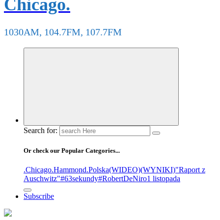
Chicago.
1030AM, 104.7FM, 107.7FM
Search for:
Or check our Popular Categories...
.Chicago
.Hammond
.Polska
(WIDEO)
(WYNIKI)
"Raport z
Auschwitz"
#63sekundy
#RobertDeNiro
1 listopada
Subscribe