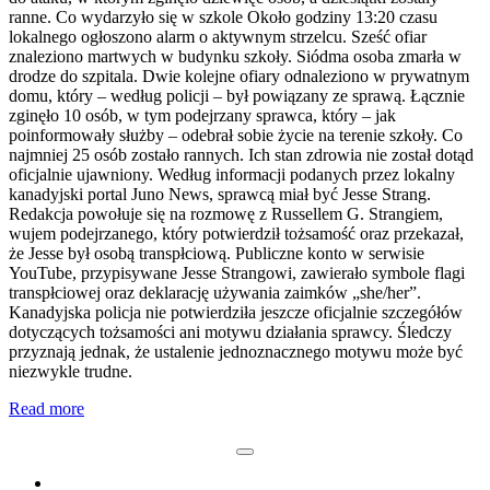
ranne. Co wydarzyło się w szkole Około godziny 13:20 czasu
lokalnego ogłoszono alarm o aktywnym strzelcu. Sześć ofiar
znaleziono martwych w budynku szkoły. Siódma osoba zmarła w
drodze do szpitala. Dwie kolejne ofiary odnaleziono w prywatnym
domu, który – według policji – był powiązany ze sprawą. Łącznie
zginęło 10 osób, w tym podejrzany sprawca, który – jak
poinformowały służby – odebrał sobie życie na terenie szkoły. Co
najmniej 25 osób zostało rannych. Ich stan zdrowia nie został dotąd
oficjalnie ujawniony. Według informacji podanych przez lokalny
kanadyjski portal Juno News, sprawcą miał być Jesse Strang.
Redakcja powołuje się na rozmowę z Russellem G. Strangiem,
wujem podejrzanego, który potwierdził tożsamość oraz przekazał,
że Jesse był osobą transpłciową. Publiczne konto w serwisie
YouTube, przypisywane Jesse Strangowi, zawierało symbole flagi
transpłciowej oraz deklarację używania zaimków „she/her”.
Kanadyjska policja nie potwierdziła jeszcze oficjalnie szczegółów
dotyczących tożsamości ani motywu działania sprawcy. Śledczy
przyznają jednak, że ustalenie jednoznacznego motywu może być
niezwykle trudne.
Read more