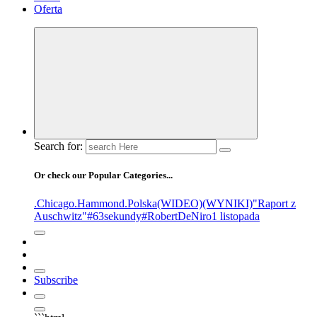
Oferta
Search for:
Or check our Popular Categories...
.Chicago
.Hammond
.Polska
(WIDEO)
(WYNIKI)
"Raport z
Auschwitz"
#63sekundy
#RobertDeNiro
1 listopada
Subscribe