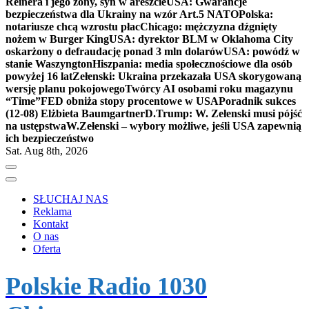
Reinera i jego żony, syn w areszcie
USA: Gwarancje
bezpieczeństwa dla Ukrainy na wzór Art.5 NATO
Polska:
notariusze chcą wzrostu płac
Chicago: mężczyzna dźgnięty
nożem w Burger King
USA: dyrektor BLM w Oklahoma City
oskarżony o defraudację ponad 3 mln dolarów
USA: powódź w
stanie Waszyngton
Hiszpania: media społecznościowe dla osób
powyżej 16 lat
Zełenski: Ukraina przekazała USA skorygowaną
wersję planu pokojowego
Twórcy AI osobami roku magazynu
“Time”
FED obniża stopy procentowe w USA
Poradnik sukces
(12-08) Elżbieta Baumgartner
D.Trump: W. Zełenski musi pójść
na ustępstwa
W.Zełenski – wybory możliwe, jeśli USA zapewnią
ich bezpieczeństwo
Sat. Aug 8th, 2026
SŁUCHAJ NAS
Reklama
Kontakt
O nas
Oferta
Polskie Radio 1030