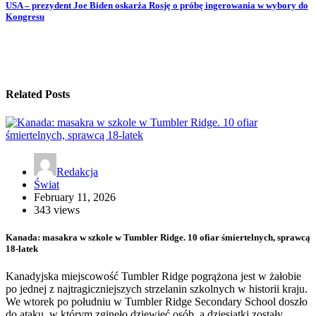
USA – prezydent Joe Biden oskarża Rosję o próbę ingerowania w wybory do
Kongresu
Related Posts
Redakcja
Świat
February 11, 2026
343 views
Kanada: masakra w szkole w Tumbler Ridge. 10 ofiar śmiertelnych, sprawcą
18-latek
Kanadyjska miejscowość Tumbler Ridge pogrążona jest w żałobie
po jednej z najtragiczniejszych strzelanin szkolnych w historii kraju.
We wtorek po południu w Tumbler Ridge Secondary School doszło
do ataku, w którym zginęło dziewięć osób, a dziesiątki zostały