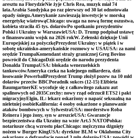
aresztu na Florydzie
Nie żyje Chris Rea, muzyk miał 74
lata.
Arabia Saudyjska po raz pierwszy od 30 lat odnotowała
opady śniegu.
Amerykanie zawieszają inwestycje w morską
energetykę wiatrową
Chicago: uwaga na nową formę oszustwa,
kobieta straciła 45 tys. dolarów
Po spotkaniu prezydentów
Polski i Ukrainy w Warszawie
USA: D. Trump podpisał ustawę
o finansowaniu wojsk na 2026 rok
W. Zełenski dziękuje Unii
Europejskiej za pożyczkę
Prezydent Ukrainy: w piątek i w
sobotę ukraińsko-amerykańskie rozmowy w USA
USA: za nami
orędzie Trumpa
Komendant straży granicznej Greg Bovino
powrócił do Chicago
Dziś orędzie do narodu prezydenta
Donalda Trumpa
USA: blokada wenezuelskich
tankowców
Ameryka czeka na kolejnego miliardera, dziś
losowanie Powerball
Prezydent Trump złożył pozew na 10 mld
dolarów przeciw BBC
Poradnik sukces (12-15) Elżbieta
Baumgartner
KE wycofuje się z całkowitego zakazu aut
spalinowych od 2035
Czechy: nowy rząd odrzucił ETS2 i pakt
migracyjny
Elgin, IL: lekarz oskarżony o napaść seksualną na
nieletniej osobie
Kalifornia: 4 osoby oskarżone o planowanie
ataków bombowych w Sylwestra
USA: morderstwo Roba
Reinera i jego żony, syn w areszcie
USA: Gwarancje
bezpieczeństwa dla Ukrainy na wzór Art.5 NATO
Polska:
notariusze chcą wzrostu płac
Chicago: mężczyzna dźgnięty
nożem w Burger King
USA: dyrektor BLM w Oklahoma City
oskarżony o defraudację ponad 3 mln dolarów
USA: powódź w