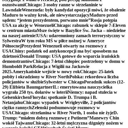
oszustwami
Chicago: 3 osoby ranne w strzelaninie w
Lawndale
Wenezuela: były kandydat opozycji mówi, że obalenie
Maduro to ważny krok, ale niewystarczający
Maduro przed
sądem: “jestem prezydentem, porwano mnie”
Rosja potępia
USA za akcję w Wenezueli
Chicago: rabunek w sklepie 7-Eleven
w centrum miasta
Msze święte w Bazylice Św. Jacka – niedzielne
na naszej antenie!
USA: udaremniony zamach terrorystyczny w
Sylwestra
W tym roku MŚ w piłce nożnej w Ameryce
Północnej
Prezydent Wenezueli otwarty na rozmowy z
USA
Chiny: podatek od antykoncepcji ma być sposobem na
dzietność
Donald Trump: USA gotowe do wsparcia irańskich
demonstrantów
Chicago: 7-letni chłopiec postrzelony w domu w
Humboldt Park
Relacja z Wigilii na Jackowie
2025.
Amerykańskie wejście w nowy rok
Chicago: 25-latek
pobity i okradziony w River North
Polska: rekordowa liczba
policjantów w służbie
Sylwester w Chicago
Poradnik sukces (12-
29) Elżbieta Baumgartner
IL: emerytowana nauczycielka
wygrała 250 tys. dolarów w loterii
Niemcy: napad stulecia w
Gelsenkirchen
Floryda: spotkanie D. Trumpa i B.
Netanjahu
Chicago: wypadek w Wrigleyville, 2 policjantów
ciężko rannych
Zełenski podsumowuje rozmowy w
USA
Chicago: strzelanina w River North, 1 osoba nie żyje
D.
Trump: “miałem dobrą rozmowę z Putinem”
Manewry Chin
wokół Tajwanu
Chicago: 32-letni mężczyzna dźgnięty nożem w