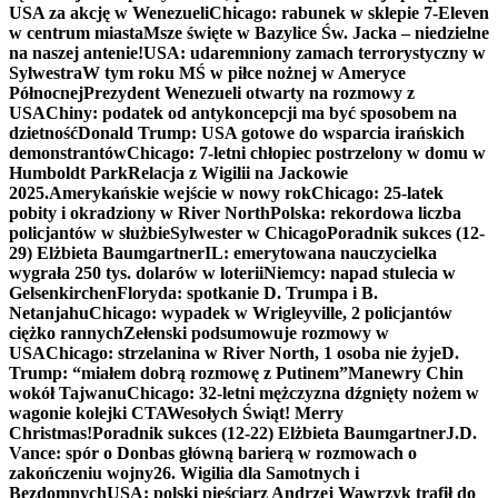
USA za akcję w Wenezueli
Chicago: rabunek w sklepie 7-Eleven
w centrum miasta
Msze święte w Bazylice Św. Jacka – niedzielne
na naszej antenie!
USA: udaremniony zamach terrorystyczny w
Sylwestra
W tym roku MŚ w piłce nożnej w Ameryce
Północnej
Prezydent Wenezueli otwarty na rozmowy z
USA
Chiny: podatek od antykoncepcji ma być sposobem na
dzietność
Donald Trump: USA gotowe do wsparcia irańskich
demonstrantów
Chicago: 7-letni chłopiec postrzelony w domu w
Humboldt Park
Relacja z Wigilii na Jackowie
2025.
Amerykańskie wejście w nowy rok
Chicago: 25-latek
pobity i okradziony w River North
Polska: rekordowa liczba
policjantów w służbie
Sylwester w Chicago
Poradnik sukces (12-
29) Elżbieta Baumgartner
IL: emerytowana nauczycielka
wygrała 250 tys. dolarów w loterii
Niemcy: napad stulecia w
Gelsenkirchen
Floryda: spotkanie D. Trumpa i B.
Netanjahu
Chicago: wypadek w Wrigleyville, 2 policjantów
ciężko rannych
Zełenski podsumowuje rozmowy w
USA
Chicago: strzelanina w River North, 1 osoba nie żyje
D.
Trump: “miałem dobrą rozmowę z Putinem”
Manewry Chin
wokół Tajwanu
Chicago: 32-letni mężczyzna dźgnięty nożem w
wagonie kolejki CTA
Wesołych Świąt! Merry
Christmas!
Poradnik sukces (12-22) Elżbieta Baumgartner
J.D.
Vance: spór o Donbas główną barierą w rozmowach o
zakończeniu wojny
26. Wigilia dla Samotnych i
Bezdomnych
USA: polski pięściarz Andrzej Wawrzyk trafił do