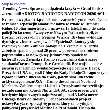
Skip to content
Trending News:
Sprawca podpalenia krzyża w Grant Park z
zarzutami
RADIOTON RADIOTON RADIOTON 2026! ❤️
IL:
Evanston wypłaci tysiące dolarom czarnoskórym mieszkańcom
w ramach reparacji
Kanada: masakra w szkole w Tumbler
Ridge. 10 ofiar śmiertelnych, sprawcą 18-latek
Trump do szefa
policji 20 lat temu: “wszyscy w Nowym Jorku wiedzieli, że
Epstein był obrzydliwy”
Premier Wielkiej Brytanii wyklucza
dymisję ws. kontrowersji wokół Epsteina
Zakończyły się
rozmowy w Abu Zabi ws. pokoju na Ukrainie
USA: liczba
zabójstw spadła o ponad 20 proc. w porównaniu z rokiem
poprzednim – to największy jednoroczny spadek w
historii
Davos: Zełenski i Trump zadowoleni z dzisiejszego
spotkania
Davos: Trump chce Grenlandii. Bez wojska – ale z
jasnym sygnałem do świata
Rozpoczęło się Forum w Davos,
Prezydent USA zaprosił Chiny do Rady Pokoju
Chicago: w tym
tygodniu burza śnieżna do środy, potem silne uderzenie
arktycznego mrozu
USA – Trump dostał medal Nobla od
Machado
„Zabiłem tatę”: 11-latek z Pensylwanii zastrzelił ojca
po zabraniu mu konsoli Nintendo
USA: stopa procentowa
kredytów hipotecznych najniższa od ponad 3 lat
Na mecze
Chicago Bears do Indiany? Senat przedstawił projekt
ustawy
Paryż: rozpoczął się proces, który zadecyduje o
politycznej przyszłości Marine Le Pen
Donald Trump do