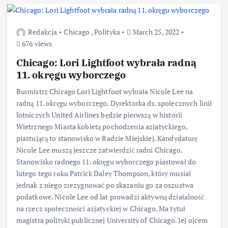
Redakcja
Chicago
,
Polityka
March 25, 2022
676 views
Chicago: Lori Lightfoot wybrała radną
11. okręgu wyborczego
Burmistrz Chicago Lori Lightfoot wybrała Nicole Lee na
radną 11. okręgu wyborczego. Dyrektorka ds. społecznych linii
lotniczych United Airlines będzie pierwszą w historii
Wietrznego Miasta kobietą pochodzenia azjatyckiego,
piastującą to stanowisko w Radzie Miejskiej. Kandydaturę
Nicole Lee muszą jeszcze zatwierdzić radni Chicago.
Stanowisko radnego 11. okręgu wyborczego piastował do
lutego tego roku Patrick Daley Thompson, który musiał
jednak z niego zrezygnować po skazaniu go za oszustwa
podatkowe. Nicole Lee od lat prowadzi aktywną działalność
na rzecz społeczności azjatyckiej w Chicago. Ma tytuł
magistra polityki publicznej University of Chicago. Jej ojcem