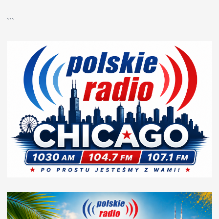
▶
Kliknij PLAY, aby słuchać
```