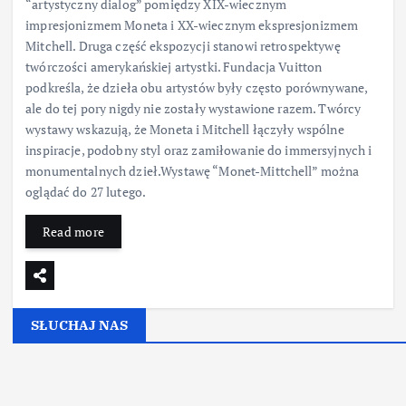
“artystyczny dialog” pomiędzy XIX-wiecznym
impresjonizmem Moneta i XX-wiecznym ekspresjonizmem
Mitchell. Druga część ekspozycji stanowi retrospektywę
twórczości amerykańskiej artystki. Fundacja Vuitton
podkreśla, że dzieła obu artystów były często porównywane,
ale do tej pory nigdy nie zostały wystawione razem. Twórcy
wystawy wskazują, że Moneta i Mitchell łączyły wspólne
inspiracje, podobny styl oraz zamiłowanie do immersyjnych i
monumentalnych dzieł.Wystawę “Monet-Mittchell” można
oglądać do 27 lutego.
Read more
SŁUCHAJ NAS
▶
Kliknij PLAY, aby słuchać