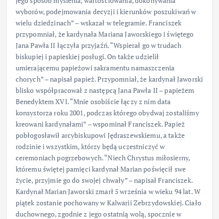
jego sposób myślenia, wartościowania, dokonywania
wyborów, podejmowania decyzji i kierunków poszukiwań w
wielu dziedzinach” – wskazał w telegramie. Franciszek
przypomniał, że kardynała Mariana Jaworskiego i świętego
Jana Pawła II łączyła przyjaźń. “Wspierał go w trudach
biskupiej i papieskiej posługi. On także udzielił
umierającemu papieżowi sakramentu namaszczenia
chorych” – napisał papież. Przypomniał, że kardynał Jaworski
blisko współpracował z następcą Jana Pawła II – papieżem
Benedyktem XVI. “Mnie osobiście łączy z nim data
konsystorza roku 2001, podczas którego obydwaj zostaliśmy
kreowani kardynałami” – wspominał Franciszek. Papież
pobłogosławił arcybiskupowi Jędraszewskiemu, a także
rodzinie i wszystkim, którzy będą uczestniczyć w
ceremoniach pogrzebowych. “Niech Chrystus miłosierny,
któremu świętej pamięci kardynał Marian poświęcił swe
życie, przyjmie go do swojej chwały” – napisał Franciszek.
Kardynał Marian Jaworski zmarł 5 września w wieku 94 lat. W
piątek zostanie pochowany w Kalwarii Zebrzydowskiej. Ciało
duchownego, zgodnie z jego ostatnią wolą, spocznie w