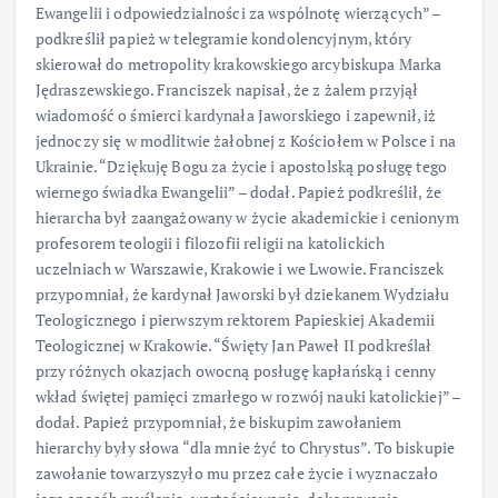
Ewangelii i odpowiedzialności za wspólnotę wierzących” –
podkreślił papież w telegramie kondolencyjnym, który
skierował do metropolity krakowskiego arcybiskupa Marka
Jędraszewskiego. Franciszek napisał, że z żalem przyjął
wiadomość o śmierci kardynała Jaworskiego i zapewnił, iż
jednoczy się w modlitwie żałobnej z Kościołem w Polsce i na
Ukrainie. “Dziękuję Bogu za życie i apostolską posługę tego
wiernego świadka Ewangelii” – dodał. Papież podkreślił, że
hierarcha był zaangażowany w życie akademickie i cenionym
profesorem teologii i filozofii religii na katolickich
uczelniach w Warszawie, Krakowie i we Lwowie. Franciszek
przypomniał, że kardynał Jaworski był dziekanem Wydziału
Teologicznego i pierwszym rektorem Papieskiej Akademii
Teologicznej w Krakowie. “Święty Jan Paweł II podkreślał
przy różnych okazjach owocną posługę kapłańską i cenny
wkład świętej pamięci zmarłego w rozwój nauki katolickiej” –
dodał. Papież przypomniał, że biskupim zawołaniem
hierarchy były słowa “dla mnie żyć to Chrystus”. To biskupie
zawołanie towarzyszyło mu przez całe życie i wyznaczało