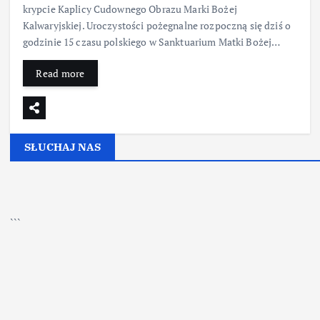
krypcie Kaplicy Cudownego Obrazu Marki Bożej
Kalwaryjskiej. Uroczystości pożegnalne rozpoczną się dziś o
godzinie 15 czasu polskiego w Sanktuarium Matki Bożej…
Read more
SŁUCHAJ NAS
▶
Kliknij PLAY, aby słuchać
```