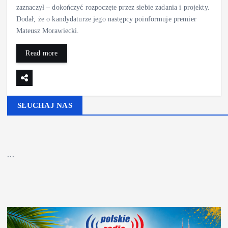
zaznaczył – dokończyć rozpoczęte przez siebie zadania i projekty.
Dodał, że o kandydaturze jego następcy poinformuje premier
Mateusz Morawiecki.
Read more
SŁUCHAJ NAS
▶
Kliknij PLAY, aby słuchać
🔊
```