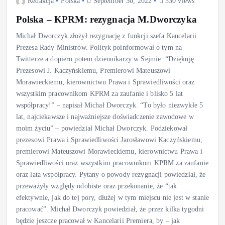
Redakcja
Polska
September 30, 2022
330 views
Polska – KPRM: rezygnacja M.Dworczyka
Michał Dworczyk złożył rezygnację z funkcji szefa Kancelarii
Prezesa Rady Ministrów. Polityk poinformował o tym na
Twitterze a dopiero potem dziennikarzy w Sejmie. “Dziękuję
Prezesowi J. Kaczyńskiemu, Premierowi Mateuszowi
Morawieckiemu, kierownictwu Prawa i Sprawiedliwości oraz
wszystkim pracownikom KPRM za zaufanie i blisko 5 lat
współpracy!” – napisał Michał Dworczyk. “To było niezwykłe 5
lat, najciekawsze i najważniejsze doświadczenie zawodowe w
moim życiu” – powiedział Michał Dworczyk. Podziekował
prezesowi Prawa i Sprawiedliwości Jarosławowi Kaczyńskiemu,
premierowi Mateuszowi Morawieckiemu, kierownictwu Prawa i
Sprawiedliwości oraz wszystkim pracownikom KPRM za zaufanie
oraz lata współpracy. Pytany o powody rezygnacji powiedział, że
przeważyły względy odobiste oraz przekonanie, że “tak
efektywnie, jak do tej pory, dłużej w tym miejscu nie jest w stanie
pracować”. Michał Dworczyk powiedział, że przez kilka tygodni
będzie jeszcze pracował w Kancelarii Premiera, by – jak