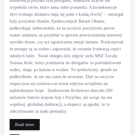
konferencja paryska była postępem, większość krajów nie
wypełniła celów, które sama sobie postawiła. A konsekwencje
zbyt wolnego działania stają się jasne z każdą chwilą” – ostrzegał
były prezydent Stanów Zjednoczonych Barack Obama,
podkreślając jednocześnie, że na szczycie poczyniono pewne
ważne ustalenia, na przykład w sprawie powstrzymania masowej
wycinki drzew, czy też ograniczenia emisji metanu. Przekonywał,
że postępy są za wolne i zapewniał, że rozumie frustrację części
młodych ludzi. Świat obiegło dziś zdjęcie szefa MSZ Tuvalu
Simona Kofe, który przemawia do delegatów za pośrednictwem
wideo, stojąc po kolana w wodzie. To symboliczny sposób na
podkreślenie, że nie ma czasu do stracenia. Dziś na szczycie
rozpoczyna się rozmowa na temat wpływu ocieplenia na
najbiedniejsze kraje. Zjednoczone Królestwo obiecało 290
milionów funtów krajom Azji i Pacyfiku, ale wciąż nie ma
wspólnej, globalnej deklaracji, a eksperci są zgodni, że to
zdecydowanie za mało pieniędzy.
Read more