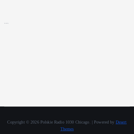
▶
Kliknij PLAY, aby słuchać
🔊
```
Copyright © 2026 Polskie Radio 1030 Chicago. | Powered by
Desert
Themes