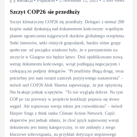
Redakcja
Popularne
November 12, 2021
899 views
Szczyt COP26 sie przedłuży
Szczyt klimatyczny COP26 się przedłuży. Delegaci z niemal 200
krajów nadal dyskutują nad dokumentem końcowym: wspólnym
planem ograniczenia najgorszych skutków globalnego ocieplenia.
Setki interesów, setki różnych gospodarek, bardzo różne grupy
społeczne: od początku wiadomo było, że o porozumienie na
szczycie w Glasgow nie będzie łatwo. Dziś opublikowano nową
wersję dokumentu końcowego, wciąż podlegają negocjacjom i
czekającą na podpisy delegatów. “Przeszliśmy długą drogę, teraz
potrzebny jest nam ostatni zastrzyk pozytywnego nastawienia” –
mówił szef COP26 Alok Sharma zapewniając, że jest optymistą.
Nie brakuje jednak sceptyków. “To nie wygląda dobrze. Na tym
COP po raz pierwszy w projekcie konkluzji pojawia się słowo
węgiel. Ale najnowsza wersja tekstu jest rozwodniona” – mówił
Harjeet Sings z think tanku Climate Action Network. Część
ekspertów jest jednak zdania, że choć język najnowszej wersji
dokumentu jest mniej kategoryczny, to nie zniknęły z niego
kluczowe zobowiązania, na przykład dotyczące stopniowego