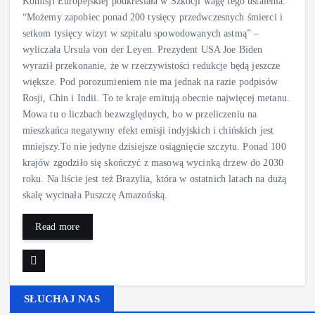
Komisji Europejskiej podkreślała w Szkocji wagę tego ustalenia.
“Możemy zapobiec ponad 200 tysięcy przedwczesnych śmierci i
setkom tysięcy wizyt w szpitalu spowodowanych astmą” –
wyliczała Ursula von der Leyen. Prezydent USA Joe Biden
wyraził przekonanie, że w rzeczywistości redukcje będą jeszcze
większe. Pod porozumieniem nie ma jednak na razie podpisów
Rosji, Chin i Indii. To te kraje emitują obecnie najwięcej metanu.
Mowa tu o liczbach bezwzględnych, bo w przeliczeniu na
mieszkańca negatywny efekt emisji indyjskich i chińskich jest
mniejszy.To nie jedyne dzisiejsze osiągnięcie szczytu. Ponad 100
krajów zgodziło się skończyć z masową wycinką drzew do 2030
roku. Na liście jest też Brazylia, która w ostatnich latach na dużą
skalę wycinała Puszczę Amazońską.
Read more
SŁUCHAJ NAS