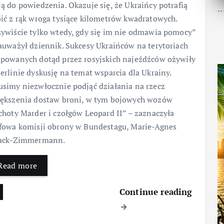
ą do powiedzenia. Okazuje się, że Ukraińcy potrafią
``
ić z rąk wroga tysiące kilometrów kwadratowych.
ywiście tylko wtedy, gdy się im nie odmawia pomocy”
auważył dziennik. Sukcesy Ukraińców na terytoriach
powanych dotąd przez rosyjskich najeźdźców ożywiły
erlinie dyskusję na temat wsparcia dla Ukrainy.
simy niezwłocznie podjąć działania na rzecz
ększenia dostaw broni, w tym bojowych wozów
choty Marder i czołgów Leopard II” – zaznaczyła
fowa komisji obrony w Bundestagu, Marie-Agnes
rack-Zimmermann.
Read more
Continue reading