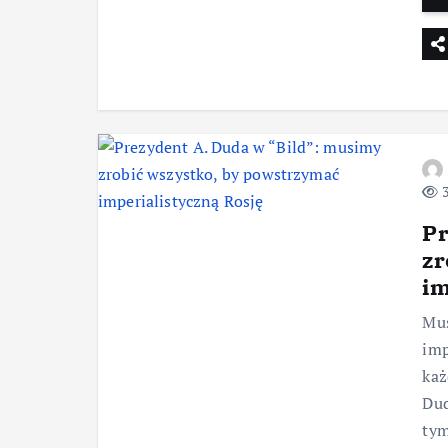
3
Pr
zr
im
Mus
imp
każ
Dud
tym