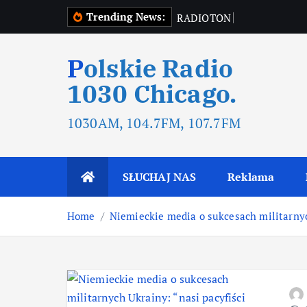
Trending News:
R
A
D
I
O
T
O
N
R
A
D
I
O
T
O
N
Polskie Radio
1030 Chicago.
1030AM, 104.7FM, 107.7FM
SŁUCHAJ NAS
Reklama
Home
Niemieckie media o sukcesach militarnyc