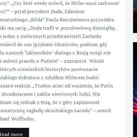
rzy”. „Czy ktoś wtedy mówił, że Hitler musi zachować
rz?” – pytał prezydent Duda. Zdaniem
enaczelnego „Bilda” Paula Ronzheimera przywódca
ski ma rację. „Duda trafił w przysłowiową dziesiątkę.
o jeden z nielicznych przedstawicieli Zachodu
emówił do nas językiem Ukraińców, podczas gdy
lu naszych ‘lakierników’ dialogu z Rosją wciąż nie
e mówić prawdy o Putinie” – zaznaczył. Wśród
których niemieckich historyków porównanie
yjskiego dyktatora z Adolfem Hitlerem budzi
szane reakcje. „Trudno uciec od wrażenia, że Putin
t zbrodniarzem i zabija niewinnych ludzi. Nie
dzam się jednak z tezą, że z góry zaplanował
tematyczną zagładę ukraińskiego narodu” – ocenił
hael Wolffsohn.
Read more