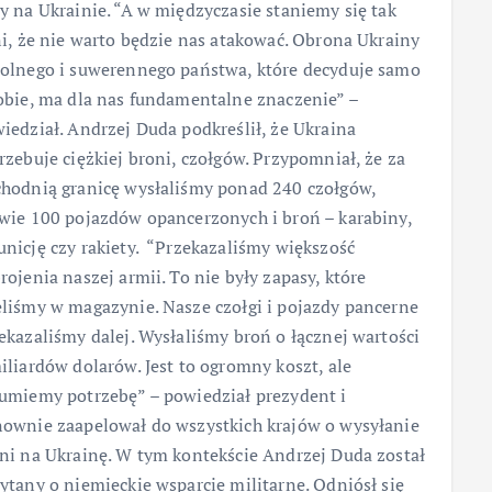
y na Ukrainie. “A w międzyczasie staniemy się tak
ni, że nie warto będzie nas atakować. Obrona Ukrainy
olnego i suwerennego państwa, które decyduje samo
obie, ma dla nas fundamentalne znaczenie” –
iedział. Andrzej Duda podkreślił, że Ukraina
rzebuje ciężkiej broni, czołgów. Przypomniał, że za
hodnią granicę wysłaliśmy ponad 240 czołgów,
wie 100 pojazdów opancerzonych i broń – karabiny,
nicję czy rakiety. “Przekazaliśmy większość
rojenia naszej armii. To nie były zapasy, które
liśmy w magazynie. Nasze czołgi i pojazdy pancerne
ekazaliśmy dalej. Wysłaliśmy broń o łącznej wartości
iliardów dolarów. Jest to ogromny koszt, ale
umiemy potrzebę” – powiedział prezydent i
ownie zaapelował do wszystkich krajów o wysyłanie
ni na Ukrainę. W tym kontekście Andrzej Duda został
ytany o niemieckie wsparcie militarne. Odniósł się