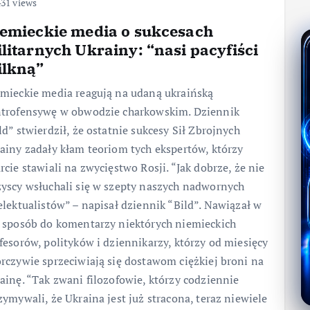
31 views
emieckie media o sukcesach
litarnych Ukrainy: “nasi pacyfiści
lkną”
mieckie media reagują na udaną ukraińską
trofensywę w obwodzie charkowskim. Dziennik
ld” stwierdził, że ostatnie sukcesy Sił Zbrojnych
ainy zadały kłam teoriom tych ekspertów, którzy
rcie stawiali na zwycięstwo Rosji. “Jak dobrze, że nie
yscy wsłuchali się w szepty naszych nadwornych
elektualistów” – napisał dziennik “Bild”. Nawiązał w
 sposób do komentarzy niektórych niemieckich
fesorów, polityków i dziennikarzy, którzy od miesięcy
rczywie sprzeciwiają się dostawom ciężkiej broni na
ainę. “Tak zwani filozofowie, którzy codziennie
zymywali, że Ukraina jest już stracona, teraz niewiele