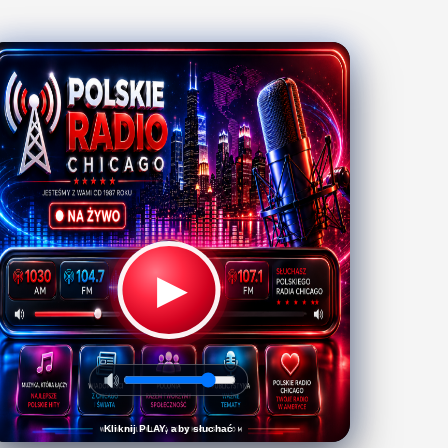
▶
Kliknij PLAY, aby słuchać