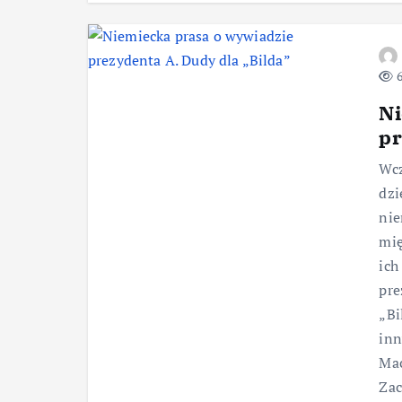
6
Ni
pr
Wcz
dzi
nie
mię
ich
pre
„Bi
inn
Mac
Zac