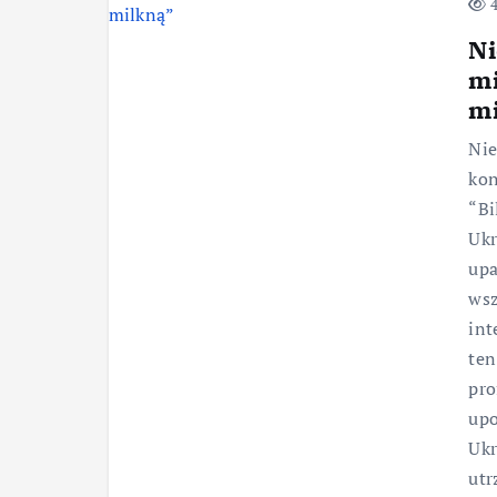
4
Ni
mi
mi
Nie
kon
“Bi
Ukr
upa
wsz
int
ten
pro
upo
Ukr
utr