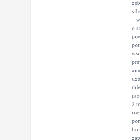
zęb
sil
– w
o s
pow
pot
wsc
pra
amu
uzb
mie
prz
2 m
roz
pon
bro
zap