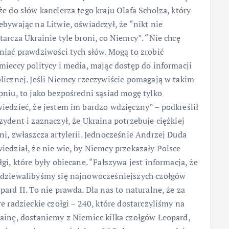
że do słów kanclerza tego kraju Olafa Scholza, który
ebywając na Litwie, oświadczył, że “nikt nie
tarcza Ukrainie tyle broni, co Niemcy”. “Nie chcę
niać prawdziwości tych słów. Mogą to zrobić
mieccy politycy i media, mając dostęp do informacji
licznej. Jeśli Niemcy rzeczywiście pomagają w takim
pniu, to jako bezpośredni sąsiad mogę tylko
iedzieć, że jestem im bardzo wdzięczny” – podkreślił
zydent i zaznaczył, że Ukraina potrzebuje ciężkiej
ni, zwłaszcza artylerii. Jednocześnie Andrzej Duda
iedział, że nie wie, by Niemcy przekazały Polsce
łgi, które były obiecane. “Fałszywa jest informacja, że
dziewalibyśmy się najnowocześniejszych czołgów
pard II. To nie prawda. Dla nas to naturalne, że za
re radzieckie czołgi – 240, które dostarczyliśmy na
ainę, dostaniemy z Niemiec kilka czołgów Leopard,