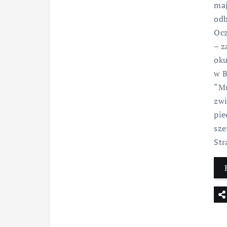
maj
odb
Ocz
– z
oku
w B
“Mu
zwi
pie
sze
St