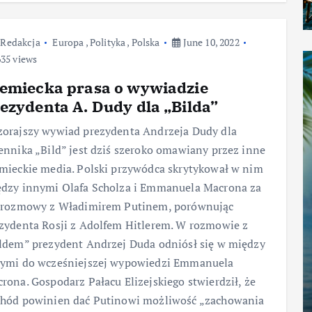
Redakcja
Europa
,
Polityka
,
Polska
June 10, 2022
35 views
emiecka prasa o wywiadzie
ezydenta A. Dudy dla „Bilda”
orajszy wywiad prezydenta Andrzeja Dudy dla
ennika „Bild” jest dziś szeroko omawiany przez inne
mieckie media. Polski przywódca skrytykował w nim
dzy innymi Olafa Scholza i Emmanuela Macrona za
 rozmowy z Władimirem Putinem, porównując
zydenta Rosji z Adolfem Hitlerem. W rozmowie z
ldem” prezydent Andrzej Duda odniósł się w między
ymi do wcześniejszej wypowiedzi Emmanuela
rona. Gospodarz Pałacu Elizejskiego stwierdził, że
hód powinien dać Putinowi możliwość „zachowania