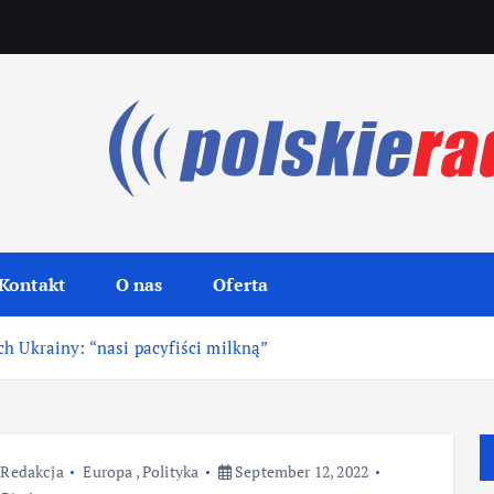
Kontakt
O nas
Oferta
h Ukrainy: “nasi pacyfiści milkną”
Redakcja
Europa
,
Polityka
September 12, 2022