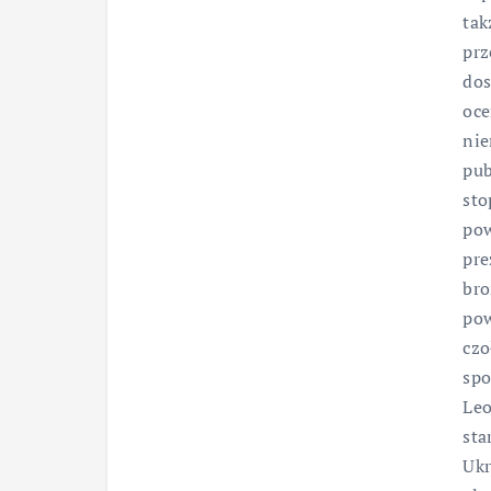
tak
prz
dos
oce
nie
pub
sto
pow
pre
bro
pow
czo
spo
Leo
sta
Ukr