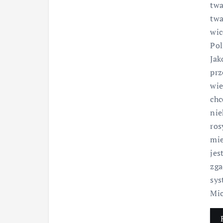
twa
twa
wic
Pol
Jak
prz
wie
chc
nie
ros
mie
jes
zga
sys
Mic