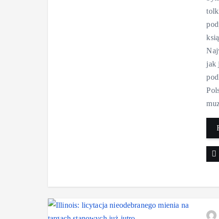
tol
pod
ksi
Naj
jak
pod
Pol
muz