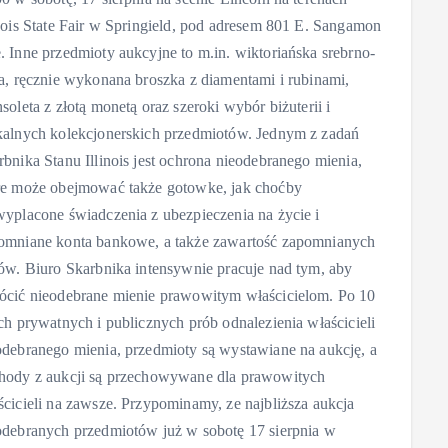
inois State Fair w Springield, pod adresem 801 E. Sangamon
. Inne przedmioty aukcyjne to m.in. wiktoriańska srebrno-
ta, ręcznie wykonana broszka z diamentami i rubinami,
soleta z złotą monetą oraz szeroki wybór biżuterii i
kalnych kolekcjonerskich przedmiotów. Jednym z zadań
rbnika Stanu Illinois jest ochrona nieodebranego mienia,
re może obejmować także gotowke, jak choćby
wyplacone świadczenia z ubezpieczenia na życie i
omniane konta bankowe, a także zawartość zapomnianych
fów. Biuro Skarbnika intensywnie pracuje nad tym, aby
ócić nieodebrane mienie prawowitym właścicielom. Po 10
ach prywatnych i publicznych prób odnalezienia właścicieli
odebranego mienia, przedmioty są wystawiane na aukcję, a
hody z aukcji są przechowywane dla prawowitych
ścicieli na zawsze. Przypominamy, ze najbliższa aukcja
odebranych przedmiotów już w sobotę 17 sierpnia w