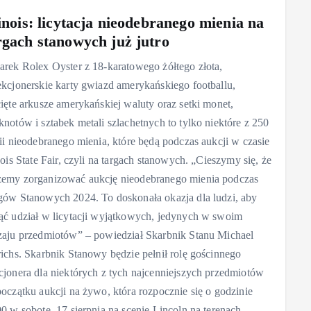
linois: licytacja nieodebranego mienia na
rgach stanowych już jutro
arek Rolex Oyster z 18-karatowego żółtego złota,
ekcjonerskie karty gwiazd amerykańskiego footballu,
cięte arkusze amerykańskiej waluty oraz setki monet,
knotów i sztabek metali szlachetnych to tylko niektóre z 250
tii nieodebranego mienia, które będą podczas aukcji w czasie
nois State Fair, czyli na targach stanowych. „Cieszymy się, że
emy zorganizować aukcję nieodebranego mienia podczas
gów Stanowych 2024. To doskonała okazja dla ludzi, aby
ąć udział w licytacji wyjątkowych, jedynych w swoim
zaju przedmiotów” – powiedział Skarbnik Stanu Michael
richs. Skarbnik Stanowy będzie pełnił rolę gościnnego
cjonera dla niektórych z tych najcenniejszych przedmiotów
początku aukcji na żywo, która rozpocznie się o godzinie
00 w sobotę, 17 sierpnia na scenie Lincoln na terenach