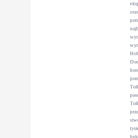
eks
osz
pot
naj
wyd
wym
Hob
Dod
hon
pom
Tol
pas
Tol
prz
stw
tys
był