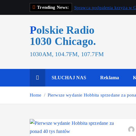
Trending News:
Sprawca podpalenia krzyża w G
Polskie Radio
1030 Chicago.
1030AM, 104.7FM, 107.7FM
SŁUCHAJ NAS
Reklama
K
Home
Pierwsze wydanie Hobbita sprzedane za pona