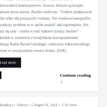
kienowskich kolekcjonerów. Jeszcze droższe są książki
pisane przez autora. Bardzo nieliczne. “Tolkien podpisywał
ążki tylko dla przyjaciół i rodziny. Nie rozdawał autografów.
większy problem to w ogóle znaleźć taki egzemplarz. Ale
 już się uda – trzeba wydać kilkaset tysięcy funtów” –
kreślał w rozmowie z londyńskim korespondentem
skiego Radia Bernd Greisinger, właściciel tolkienowskiego
eum w szwajcarskiej wiosce Jenins. (IAR)
Read more
Continue reading
Redakcja
Illinois
August 16, 2024
18 views