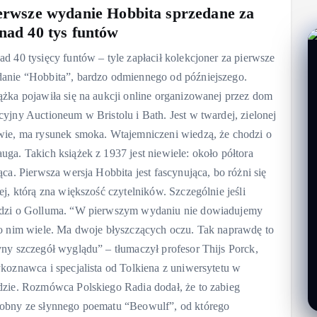
erwsze wydanie Hobbita sprzedane za
nad 40 tys funtów
ad 40 tysięcy funtów – tyle zapłacił kolekcjoner za pierwsze
anie “Hobbita”, bardzo odmiennego od późniejszego.
ążka pojawiła się na aukcji online organizowanej przez dom
cyjny Auctioneum w Bristolu i Bath. Jest w twardej, zielonej
wie, ma rysunek smoka. Wtajemniczeni wiedzą, że chodzi o
uga. Takich książek z 1937 jest niewiele: około półtora
iąca. Pierwsza wersja Hobbita jest fascynująca, bo różni się
tej, którą zna większość czytelników. Szczególnie jeśli
dzi o Golluma. “W pierwszym wydaniu nie dowiadujemy
 o nim wiele. Ma dwoje błyszczących oczu. Tak naprawdę to
yny szczegół wyglądu” – tłumaczył profesor Thijs Porck,
ykoznawca i specjalista od Tolkiena z uniwersytetu w
dzie. Rozmówca Polskiego Radia dodał, że to zabieg
obny ze słynnego poematu “Beowulf”, od którego