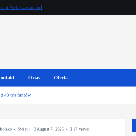
rant Park z zarzutami
ontakt
O nas
Oferta
d 40 tys funtów
bolekb
Świat
August 7, 2025
17 views