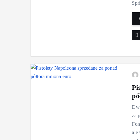
Spri
Pi
pó
Dwa
za 
Fon
ale