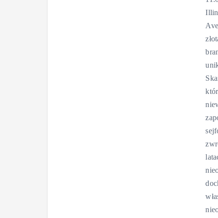
Ill
Ave
zło
bran
uni
Ska
któ
nie
zap
sej
zwr
lat
nie
doc
wła
nie