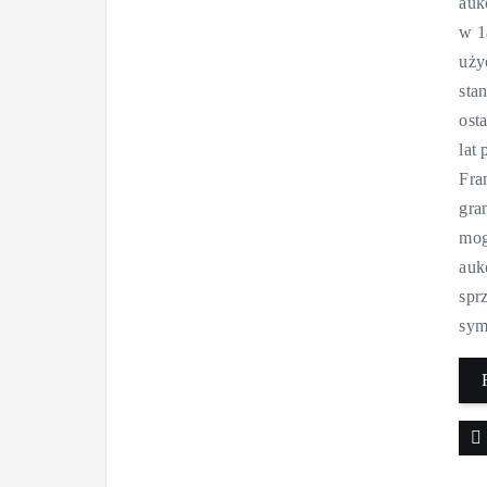
auk
w 1
uży
sta
ost
lat
Fra
gra
mog
auk
spr
sym