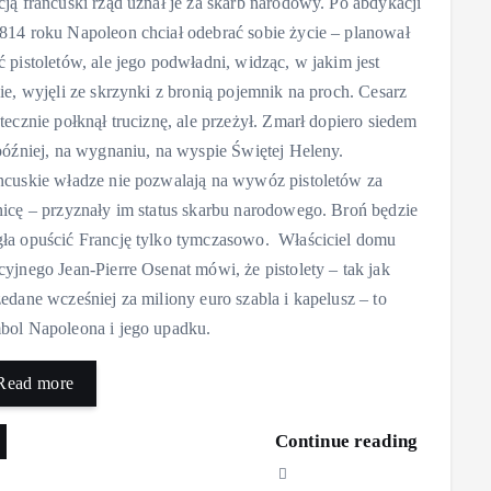
cją francuski rząd uznał je za skarb narodowy. Po abdykacji
814 roku Napoleon chciał odebrać sobie życie – planował
ć pistoletów, ale jego podwładni, widząc, w jakim jest
nie, wyjęli ze skrzynki z bronią pojemnik na proch. Cesarz
atecznie połknął truciznę, ale przeżył. Zmarł dopiero siedem
 później, na wygnaniu, na wyspie Świętej Heleny.
ncuskie władze nie pozwalają na wywóz pistoletów za
nicę – przyznały im status skarbu narodowego. Broń będzie
ła opuścić Francję tylko tymczasowo. Właściciel domu
cyjnego Jean-Pierre Osenat mówi, że pistolety – tak jak
zedane wcześniej za miliony euro szabla i kapelusz – to
bol Napoleona i jego upadku.
Read more
Continue reading