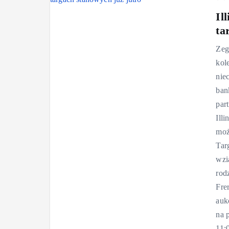
Il
ta
Zeg
kol
nie
ban
par
Illi
moż
Tar
wzi
rod
Fre
auk
na 
11: