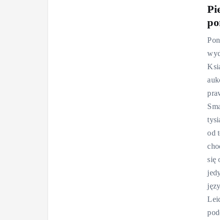
Pi
po
Pon
wyd
Ksi
auk
pra
Sma
tys
od 
cho
się
jed
jęz
Lei
pod