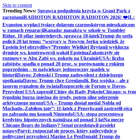
Skip to content
Trending News:
Sprawca podpalenia krzyża w Grant Park z
zarzutami
RADIOTON RADIOTON RADIOTON 2026! ❤️
IL:
Evanston wypłaci tysiące dolarom czarnoskórym mieszkańcom
w ramach reparacji
Kanada: masakra w szkole w Tumbler
Ridge. 10 ofiar śmiertelnych, sprawcą 18-latek
Trump do szefa
policji 20 lat temu: “wszyscy w Nowym Jorku wiedzieli, że
Epstein był obrzydliwy”
Premier Wielkiej Brytanii wyklucza
dymisję ws. kontrowersji wokół Epsteina
Zakończyły się
rozmowy w Abu Zabi ws. pokoju na Ukrainie
USA: liczba
zabójstw spadła o ponad 20 proc. w porównaniu z rokiem
poprzednim – to największy jednoroczny spadek w
historii
Davos: Zełenski i Trump zadowoleni z dzisiejszego
spotkania
Davos: Trump chce Grenlandii. Bez wojska – ale z
jasnym sygnałem do świata
Rozpoczęło się Forum w Davos,
Prezydent USA zaprosił Chiny do Rady Pokoju
Chicago: w tym
tygodniu burza śnieżna do środy, potem silne uderzenie
arktycznego mrozu
USA – Trump dostał medal Nobla od
Machado
„Zabiłem tatę”: 11-latek z Pensylwanii zastrzelił ojca
po zabraniu mu konsoli Nintendo
USA: stopa procentowa
kredytów hipotecznych najniższa od ponad 3 lat
Na mecze
Chicago Bears do Indiany? Senat przedstawił projekt
ustawy
Paryż: rozpoczął się proces, który zadecyduje o
politycznej przyszłości Marine Le Pen
Donald Trump do