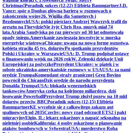
wagonie kolejki CTA
Wesołych Świąt! Merry
Christmas!
Poradnik sukces (12-22) Elżbieta Baumgartner
J.D.
Vance: spór o Donbas główną barierą w rozmowach o
zakończeniu wojny
26. Wigilia dla Samotnych i
Bezdomnych
USA: polski pięściarz Andrzej Wawrzyk trafił do
aresztu na Florydzie
Nie żyje Chris Rea, muzyk miał 74
lata.
Arabia Saudyjska po raz pierwszy od 30 lat odnotowała
opady śniegu.
Amerykanie zawieszają inwestycje w morską
energetykę wiatrową
Chicago: uwaga na nową formę oszustwa,
kobieta straciła 45 tys. dolarów
Po spotkaniu prezydentów
Polski i Ukrainy w Warszawie
USA: D. Trump podpisał ustawę
o finansowaniu wojsk na 2026 rok
W. Zełenski dziękuje Unii
Europejskiej za pożyczkę
Prezydent Ukrainy: w piątek i w
sobotę ukraińsko-amerykańskie rozmowy w USA
USA: za nami
orędzie Trumpa
Komendant straży granicznej Greg Bovino
powrócił do Chicago
Dziś orędzie do narodu prezydenta
Donalda Trumpa
USA: blokada wenezuelskich
tankowców
Ameryka czeka na kolejnego miliardera, dziś
losowanie Powerball
Prezydent Trump złożył pozew na 10 mld
dolarów przeciw BBC
Poradnik sukces (12-15) Elżbieta
Baumgartner
KE wycofuje się z całkowitego zakazu aut
spalinowych od 2035
Czechy: nowy rząd odrzucił ETS2 i pakt
migracyjny
Elgin, IL: lekarz oskarżony o napaść seksualną na
nieletniej osobie
Kalifornia: 4 osoby oskarżone o planowanie
ataków bombowych w Sylwestra
USA: morderstwo Roba