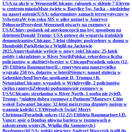
USA za akcję w Wenezueli
Chicago: rabunek w sklepie 7-Eleven
w centrum miasta
Msze święte w Bazylice Św. Jacka – niedzielne
na naszej antenie!
USA: udaremniony zamach terrorystyczny w
Sylwestra
W tym roku MŚ w piłce nożnej w Ameryce
Północnej
Prezydent Wenezueli otwarty na rozmowy z
USA
Chiny: podatek od antykoncepcji ma być sposobem na
dzietność
Donald Trump: USA gotowe do wsparcia irańskich
demonstrantów
Chicago: 7-letni chłopiec postrzelony w domu w
Humboldt Park
Relacja z Wigilii na Jackowie
2025.
Amerykańskie wejście w nowy rok
Chicago: 25-latek
pobity i okradziony w River North
Polska: rekordowa liczba
policjantów w służbie
Sylwester w Chicago
Poradnik sukces (12-
29) Elżbieta Baumgartner
IL: emerytowana nauczycielka
wygrała 250 tys. dolarów w loterii
Niemcy: napad stulecia w
Gelsenkirchen
Floryda: spotkanie D. Trumpa i B.
Netanjahu
Chicago: wypadek w Wrigleyville, 2 policjantów
ciężko rannych
Zełenski podsumowuje rozmowy w
USA
Chicago: strzelanina w River North, 1 osoba nie żyje
D.
Trump: “miałem dobrą rozmowę z Putinem”
Manewry Chin
wokół Tajwanu
Chicago: 32-letni mężczyzna dźgnięty nożem w
wagonie kolejki CTA
Wesołych Świąt! Merry
Christmas!
Poradnik sukces (12-22) Elżbieta Baumgartner
J.D.
Vance: spór o Donbas główną barierą w rozmowach o
zakończeniu wojny
26. Wigilia dla Samotnych i
Bezdomnych
USA: polski pięściarz Andrzej Wawrzyk trafił do