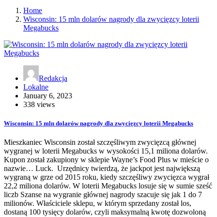
Home
Wisconsin: 15 mln dolarów nagrody dla zwycięzcy loterii
Megabucks
Redakcja
Lokalne
January 6, 2023
338 views
Wisconsin: 15 mln dolarów nagrody dla zwycięzcy loterii Megabucks
Mieszkaniec Wisconsin został szczęśliwym zwycięzcą głównej
wygranej w loterii Megabucks w wysokości 15,1 miliona dolarów.
Kupon został zakupiony w sklepie Wayne’s Food Plus w mieście o
nazwie… Luck. Urzędnicy twierdzą, że jackpot jest największą
wygraną w grze od 2015 roku, kiedy szczęśliwy zwycięzca wygrał
22,2 miliona dolarów. W loterii Megabucks losuje się w sumie sześć
liczb Szanse na wygranie głównej nagrody szacuje się jak 1 do 7
milionów. Właściciele sklepu, w którym sprzedany został los,
dostaną 100 tysięcy dolarów, czyli maksymalną kwotę dozwoloną