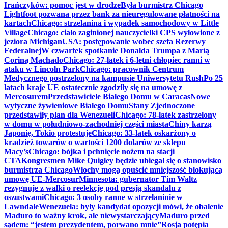
Irańczyków: pomoc jest w drodze
Była burmistrz Chicago
Lightfoot pozwana przez bank za nieuregulowane płatności na
kartach
Chicago: strzelanina i wypadek samochodowy w Little
Village
Chicago: ciało zaginionej nauczycielki CPS wyłowione z
jeziora Michigan
USA: postępowanie wobec szefa Rezerwy
Federalnej
W czwartek spotkanie Donalda Trumpa z Maríą
Coriną Machado
Chicago: 27-latek i 6-letni chłopiec ranni w
ataku w Lincoln Park
Chicago: pracownik Centrum
Medycznego postrzelony na kampusie Uniwersytetu Rush
Po 25
latach kraje UE ostatecznie zgodziły się na umowę z
Mercosurem
Przedstawiciele Białego Domu w Caracas
Nowe
wytyczne żywieniowe Białego Domu
Stany Zjednoczone
przedstawiły plan dla Wenezueli
Chicago: 78-latek zastrzelony
w domu w południowo-zachodniej części miasta
Chiny karzą
Japonię, Tokio protestuje
Chicago: 33-latek oskarżony o
kradzież towarów o wartości 1200 dolarów ze sklepu
Macy’s
Chicago: bójka i pchnięcie nożem na stacji
CTA
Kongresmen Mike Quigley będzie ubiegał się o stanowisko
burmistrza Chicago
Włochy mogą opuścić mniejszość blokującą
umowę UE-Mercosur
Minnesota: gubernator Tim Waltz
rezygnuje z walki o reelekcję pod presją skandalu z
oszustwami
Chicago: 3 osoby ranne w strzelaninie w
Lawndale
Wenezuela: były kandydat opozycji mówi, że obalenie
Maduro to ważny krok, ale niewystarczający
Maduro przed
sądem: “jestem prezydentem, porwano mnie”
Rosja potępia