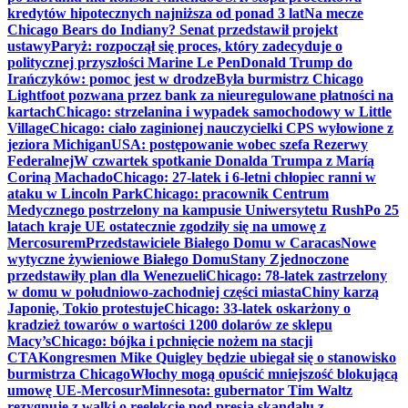
kredytów hipotecznych najniższa od ponad 3 lat
Na mecze
Chicago Bears do Indiany? Senat przedstawił projekt
ustawy
Paryż: rozpoczął się proces, który zadecyduje o
politycznej przyszłości Marine Le Pen
Donald Trump do
Irańczyków: pomoc jest w drodze
Była burmistrz Chicago
Lightfoot pozwana przez bank za nieuregulowane płatności na
kartach
Chicago: strzelanina i wypadek samochodowy w Little
Village
Chicago: ciało zaginionej nauczycielki CPS wyłowione z
jeziora Michigan
USA: postępowanie wobec szefa Rezerwy
Federalnej
W czwartek spotkanie Donalda Trumpa z Maríą
Coriną Machado
Chicago: 27-latek i 6-letni chłopiec ranni w
ataku w Lincoln Park
Chicago: pracownik Centrum
Medycznego postrzelony na kampusie Uniwersytetu Rush
Po 25
latach kraje UE ostatecznie zgodziły się na umowę z
Mercosurem
Przedstawiciele Białego Domu w Caracas
Nowe
wytyczne żywieniowe Białego Domu
Stany Zjednoczone
przedstawiły plan dla Wenezueli
Chicago: 78-latek zastrzelony
w domu w południowo-zachodniej części miasta
Chiny karzą
Japonię, Tokio protestuje
Chicago: 33-latek oskarżony o
kradzież towarów o wartości 1200 dolarów ze sklepu
Macy’s
Chicago: bójka i pchnięcie nożem na stacji
CTA
Kongresmen Mike Quigley będzie ubiegał się o stanowisko
burmistrza Chicago
Włochy mogą opuścić mniejszość blokującą
umowę UE-Mercosur
Minnesota: gubernator Tim Waltz
rezygnuje z walki o reelekcję pod presją skandalu z