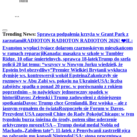
```html
▶
Kliknij PLAY, aby słuchać
🔈
🔊
```
Trending News:
Sprawca podpalenia krzyża w Grant Park z
zarzutami
RADIOTON RADIOTON RADIOTON 2026! ❤️
IL:
Evanston wypłaci tysiące dolarom czarnoskórym mieszkańcom
w ramach reparacji
Kanada: masakra w szkole w Tumbler
Ridge. 10 ofiar śmiertelnych, sprawcą 18-latek
Trump do szefa
policji 20 lat temu: “wszyscy w Nowym Jorku wiedzieli, że
Epstein był obrzydliwy”
Premier Wielkiej Brytanii wyklucza
dymisję ws. kontrowersji wokół Epsteina
Zakończyły się
rozmowy w Abu Zabi ws. pokoju na Ukrainie
USA: liczba
zabójstw spadła o ponad 20 proc. w porównaniu z rokiem
poprzednim – to największy jednoroczny spadek w
historii
Davos: Zełenski i Trump zadowoleni z dzisiejszego
spotkania
Davos: Trump chce Grenlandii. Bez wojska – ale z
jasnym sygnałem do świata
Rozpoczęło się Forum w Davos,
Prezydent USA zaprosił Chiny do Rady Pokoju
Chicago: w tym
tygodniu burza śnieżna do środy, potem silne uderzenie
arktycznego mrozu
USA – Trump dostał medal Nobla od
Machado
„Zabiłem tatę”: 11-latek z Pensylwanii zastrzelił ojca
po zabraniu mu konsoli Nintendo
USA: stopa procentowa