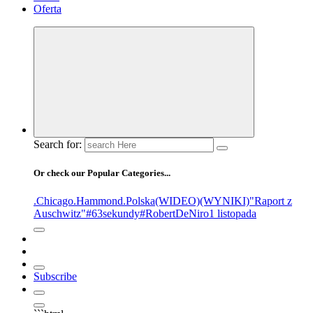
Oferta
Search for:
Or check our Popular Categories...
.Chicago
.Hammond
.Polska
(WIDEO)
(WYNIKI)
"Raport z
Auschwitz"
#63sekundy
#RobertDeNiro
1 listopada
Subscribe