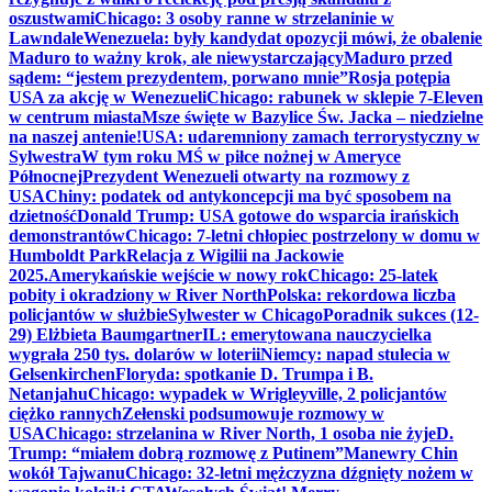
oszustwami
Chicago: 3 osoby ranne w strzelaninie w
Lawndale
Wenezuela: były kandydat opozycji mówi, że obalenie
Maduro to ważny krok, ale niewystarczający
Maduro przed
sądem: “jestem prezydentem, porwano mnie”
Rosja potępia
USA za akcję w Wenezueli
Chicago: rabunek w sklepie 7-Eleven
w centrum miasta
Msze święte w Bazylice Św. Jacka – niedzielne
na naszej antenie!
USA: udaremniony zamach terrorystyczny w
Sylwestra
W tym roku MŚ w piłce nożnej w Ameryce
Północnej
Prezydent Wenezueli otwarty na rozmowy z
USA
Chiny: podatek od antykoncepcji ma być sposobem na
dzietność
Donald Trump: USA gotowe do wsparcia irańskich
demonstrantów
Chicago: 7-letni chłopiec postrzelony w domu w
Humboldt Park
Relacja z Wigilii na Jackowie
2025.
Amerykańskie wejście w nowy rok
Chicago: 25-latek
pobity i okradziony w River North
Polska: rekordowa liczba
policjantów w służbie
Sylwester w Chicago
Poradnik sukces (12-
29) Elżbieta Baumgartner
IL: emerytowana nauczycielka
wygrała 250 tys. dolarów w loterii
Niemcy: napad stulecia w
Gelsenkirchen
Floryda: spotkanie D. Trumpa i B.
Netanjahu
Chicago: wypadek w Wrigleyville, 2 policjantów
ciężko rannych
Zełenski podsumowuje rozmowy w
USA
Chicago: strzelanina w River North, 1 osoba nie żyje
D.
Trump: “miałem dobrą rozmowę z Putinem”
Manewry Chin
wokół Tajwanu
Chicago: 32-letni mężczyzna dźgnięty nożem w