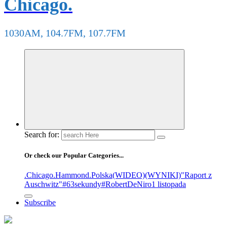
Chicago.
1030AM, 104.7FM, 107.7FM
Search for:
Or check our Popular Categories...
.Chicago
.Hammond
.Polska
(WIDEO)
(WYNIKI)
"Raport z
Auschwitz"
#63sekundy
#RobertDeNiro
1 listopada
Subscribe