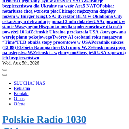
Reinera i jego żony, syn w areszcie
USA: Gwarancje
bezpieczeństwa dla Ukrainy na wzór Art.5 NATO
Polska:
notariusze chcą wzrostu płac
Chicago: mężczyzna dźgnięty
nożem w Burger King
USA: dyrektor BLM w Oklahoma City
oskarżony o defraudację ponad 3 mln dolarów
USA: powódź w
stanie Waszyngton
Hiszpania: media społecznościowe dla osób
powyżej 16 lat
Zełenski: Ukraina przekazała USA skorygowaną
wersję planu pokojowego
Twórcy AI osobami roku magazynu
“Time”
FED obniża stopy procentowe w USA
Poradnik sukces
(12-08) Elżbieta Baumgartner
D.Trump: W. Zełenski musi pójść
na ustępstwa
W.Zełenski – wybory możliwe, jeśli USA zapewnią
ich bezpieczeństwo
Wed. Aug 5th, 2026
SŁUCHAJ NAS
Reklama
Kontakt
O nas
Oferta
Polskie Radio 1030