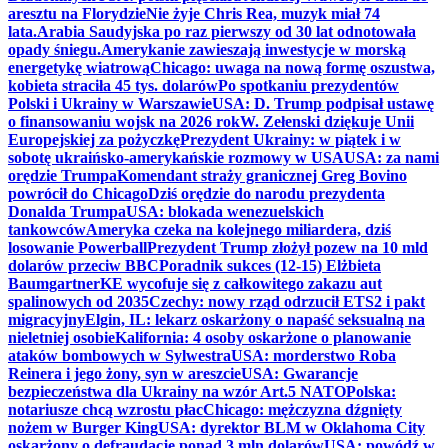
aresztu na Florydzie
Nie żyje Chris Rea, muzyk miał 74
lata.
Arabia Saudyjska po raz pierwszy od 30 lat odnotowała
opady śniegu.
Amerykanie zawieszają inwestycje w morską
energetykę wiatrową
Chicago: uwaga na nową formę oszustwa,
kobieta straciła 45 tys. dolarów
Po spotkaniu prezydentów
Polski i Ukrainy w Warszawie
USA: D. Trump podpisał ustawę
o finansowaniu wojsk na 2026 rok
W. Zełenski dziękuje Unii
Europejskiej za pożyczkę
Prezydent Ukrainy: w piątek i w
sobotę ukraińsko-amerykańskie rozmowy w USA
USA: za nami
orędzie Trumpa
Komendant straży granicznej Greg Bovino
powrócił do Chicago
Dziś orędzie do narodu prezydenta
Donalda Trumpa
USA: blokada wenezuelskich
tankowców
Ameryka czeka na kolejnego miliardera, dziś
losowanie Powerball
Prezydent Trump złożył pozew na 10 mld
dolarów przeciw BBC
Poradnik sukces (12-15) Elżbieta
Baumgartner
KE wycofuje się z całkowitego zakazu aut
spalinowych od 2035
Czechy: nowy rząd odrzucił ETS2 i pakt
migracyjny
Elgin, IL: lekarz oskarżony o napaść seksualną na
nieletniej osobie
Kalifornia: 4 osoby oskarżone o planowanie
ataków bombowych w Sylwestra
USA: morderstwo Roba
Reinera i jego żony, syn w areszcie
USA: Gwarancje
bezpieczeństwa dla Ukrainy na wzór Art.5 NATO
Polska:
notariusze chcą wzrostu płac
Chicago: mężczyzna dźgnięty
nożem w Burger King
USA: dyrektor BLM w Oklahoma City
oskarżony o defraudację ponad 3 mln dolarów
USA: powódź w