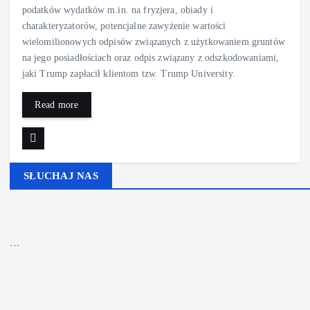
podatków wydatków m.in. na fryzjera, obiady i
charakteryzatorów, potencjalne zawyżenie wartości
wielomilionowych odpisów związanych z użytkowaniem gruntów
na jego posiadłościach oraz odpis związany z odszkodowaniami,
jaki Trump zapłacił klientom tzw. Trump University.
Read more
SŁUCHAJ NAS
▶
Kliknij PLAY, aby słuchać
🔊
```