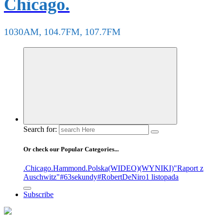
Chicago.
1030AM, 104.7FM, 107.7FM
Search for:
Or check our Popular Categories...
.Chicago
.Hammond
.Polska
(WIDEO)
(WYNIKI)
"Raport z
Auschwitz"
#63sekundy
#RobertDeNiro
1 listopada
Subscribe