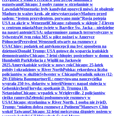
oszustwami
Chicago: 3 osoby ranne w strzelaninie w
Lawndale
Wenezuela: były kandydat opozycji mówi, że obalenie
Maduro to ważny krok, ale niewystarczający
Maduro przed
sądem: “jestem prezydentem, porwano mnie”
Rosja potępia
USA za akcję w Wenezueli
Chicago: rabunek w sklepie 7-Eleven
w centrum miasta
Msze święte w Bazylice Św. Jacka – niedzielne
na naszej antenie!
USA: udaremniony zamach terrorystyczny w
Sylwestra
W tym roku MŚ w piłce nożnej w Ameryce
Północnej
Prezydent Wenezueli otwarty na rozmowy z
USA
Chiny: podatek od antykoncepcji ma być sposobem na
dzietność
Donald Trump: USA gotowe do wsparcia irańskich
demonstrantów
Chicago: 7-letni chłopiec postrzelony w domu w
Humboldt Park
Relacja z Wigilii na Jackowie
2025.
Amerykańskie wejście w nowy rok
Chicago: 25-latek
pobity i okradziony w River North
Polska: rekordowa liczba
policjantów w służbie
Sylwester w Chicago
Poradnik sukces (12-
29) Elżbieta Baumgartner
IL: emerytowana nauczycielka
wygrała 250 tys. dolarów w loterii
Niemcy: napad stulecia w
Gelsenkirchen
Floryda: spotkanie D. Trumpa i B.
Netanjahu
Chicago: wypadek w Wrigleyville, 2 policjantów
ciężko rannych
Zełenski podsumowuje rozmowy w
USA
Chicago: strzelanina w River North, 1 osoba nie żyje
D.
Trump: “miałem dobrą rozmowę z Putinem”
Manewry Chin
wokół Tajwanu
Chicago: 32-letni mężczyzna dźgnięty nożem w