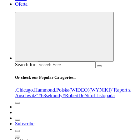
Oferta
Search for:
Or check our Popular Categories...
.Chicago
.Hammond
.Polska
(WIDEO)
(WYNIKI)
"Raport z
Auschwitz"
#63sekundy
#RobertDeNiro
1 listopada
Subscribe