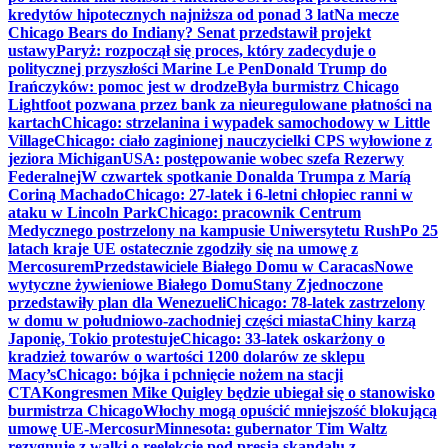
kredytów hipotecznych najniższa od ponad 3 lat
Na mecze
Chicago Bears do Indiany? Senat przedstawił projekt
ustawy
Paryż: rozpoczął się proces, który zadecyduje o
politycznej przyszłości Marine Le Pen
Donald Trump do
Irańczyków: pomoc jest w drodze
Była burmistrz Chicago
Lightfoot pozwana przez bank za nieuregulowane płatności na
kartach
Chicago: strzelanina i wypadek samochodowy w Little
Village
Chicago: ciało zaginionej nauczycielki CPS wyłowione z
jeziora Michigan
USA: postępowanie wobec szefa Rezerwy
Federalnej
W czwartek spotkanie Donalda Trumpa z Maríą
Coriną Machado
Chicago: 27-latek i 6-letni chłopiec ranni w
ataku w Lincoln Park
Chicago: pracownik Centrum
Medycznego postrzelony na kampusie Uniwersytetu Rush
Po 25
latach kraje UE ostatecznie zgodziły się na umowę z
Mercosurem
Przedstawiciele Białego Domu w Caracas
Nowe
wytyczne żywieniowe Białego Domu
Stany Zjednoczone
przedstawiły plan dla Wenezueli
Chicago: 78-latek zastrzelony
w domu w południowo-zachodniej części miasta
Chiny karzą
Japonię, Tokio protestuje
Chicago: 33-latek oskarżony o
kradzież towarów o wartości 1200 dolarów ze sklepu
Macy’s
Chicago: bójka i pchnięcie nożem na stacji
CTA
Kongresmen Mike Quigley będzie ubiegał się o stanowisko
burmistrza Chicago
Włochy mogą opuścić mniejszość blokującą
umowę UE-Mercosur
Minnesota: gubernator Tim Waltz
rezygnuje z walki o reelekcję pod presją skandalu z