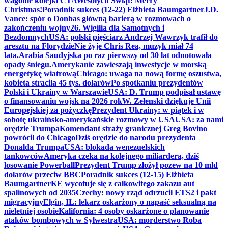
wagonie kolejki CTA
Wesołych Świąt! Merry
Christmas!
Poradnik sukces (12-22) Elżbieta Baumgartner
J.D.
Vance: spór o Donbas główną barierą w rozmowach o
zakończeniu wojny
26. Wigilia dla Samotnych i
Bezdomnych
USA: polski pięściarz Andrzej Wawrzyk trafił do
aresztu na Florydzie
Nie żyje Chris Rea, muzyk miał 74
lata.
Arabia Saudyjska po raz pierwszy od 30 lat odnotowała
opady śniegu.
Amerykanie zawieszają inwestycje w morską
energetykę wiatrową
Chicago: uwaga na nową formę oszustwa,
kobieta straciła 45 tys. dolarów
Po spotkaniu prezydentów
Polski i Ukrainy w Warszawie
USA: D. Trump podpisał ustawę
o finansowaniu wojsk na 2026 rok
W. Zełenski dziękuje Unii
Europejskiej za pożyczkę
Prezydent Ukrainy: w piątek i w
sobotę ukraińsko-amerykańskie rozmowy w USA
USA: za nami
orędzie Trumpa
Komendant straży granicznej Greg Bovino
powrócił do Chicago
Dziś orędzie do narodu prezydenta
Donalda Trumpa
USA: blokada wenezuelskich
tankowców
Ameryka czeka na kolejnego miliardera, dziś
losowanie Powerball
Prezydent Trump złożył pozew na 10 mld
dolarów przeciw BBC
Poradnik sukces (12-15) Elżbieta
Baumgartner
KE wycofuje się z całkowitego zakazu aut
spalinowych od 2035
Czechy: nowy rząd odrzucił ETS2 i pakt
migracyjny
Elgin, IL: lekarz oskarżony o napaść seksualną na
nieletniej osobie
Kalifornia: 4 osoby oskarżone o planowanie
ataków bombowych w Sylwestra
USA: morderstwo Roba