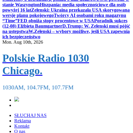
stanie Waszyngton
Hiszpania: media społecznościowe dla osób
powyżej 16 lat
Zełenski: Ukraina przekazała USA skorygowaną
wersję planu pokojowego
Twórcy AI osobami roku magazynu
“Time”
FED obniża stopy procentowe w USA
Poradnik sukces
(12-08) Elżbieta Baumgartner
D.Trump: W. Zełenski musi pójść
na ustępstwa
W.Zełenski – wybory możliwe, jeśli USA zapewnią
ich bezpieczeństwo
Mon. Aug 10th, 2026
Polskie Radio 1030
Chicago.
1030AM, 104.7FM, 107.7FM
SŁUCHAJ NAS
Reklama
Kontakt
O nas