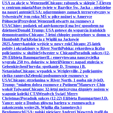
USA za akcję w Wenezueli
Chicago: rabunek w sklepie 7-Eleven
w centrum miasta
Msze święte w Bazylice Św. Jacka – niedzielne
na naszej antenie!
USA: udaremniony zamach terrorystyczny w
Sylwestra
W tym roku MŚ w piłce nożnej w Ameryce
Północnej
Prezydent Wenezueli otwarty na rozmowy z
USA
Chiny: podatek od antykoncepcji ma być sposobem na
dzietność
Donald Trump: USA gotowe do wsparcia irańskich
demonstrantów
Chicago: 7-letni chłopiec postrzelony w domu w
Humboldt Park
Relacja z Wigilii na Jackowie
2025.
Amerykańskie wejście w nowy rok
Chicago: 25-latek
pobity i okradziony w River North
Polska: rekordowa liczba
policjantów w służbie
Sylwester w Chicago
Poradnik sukces (12-
29) Elżbieta Baumgartner
IL: emerytowana nauczycielka
wygrała 250 tys. dolarów w loterii
Niemcy: napad stulecia w
Gelsenkirchen
Floryda: spotkanie D. Trumpa i B.
Netanjahu
Chicago: wypadek w Wrigleyville, 2 policjantów
ciężko rannych
Zełenski podsumowuje rozmowy w
USA
Chicago: strzelanina w River North, 1 osoba nie żyje
D.
Trump: “miałem dobrą rozmowę z Putinem”
Manewry Chin
wokół Tajwanu
Chicago: 32-letni mężczyzna dźgnięty nożem w
wagonie kolejki CTA
Wesołych Świąt! Merry
Christmas!
Poradnik sukces (12-22) Elżbieta Baumgartner
J.D.
Vance: spór o Donbas główną barierą w rozmowach o
zakończeniu wojny
26. Wigilia dla Samotnych i
Bezdomnych
USA: polski pięściarz Andrzej Wawrzyk trafił do