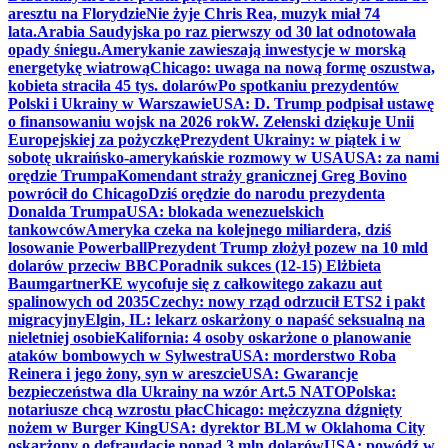
aresztu na Florydzie
Nie żyje Chris Rea, muzyk miał 74
lata.
Arabia Saudyjska po raz pierwszy od 30 lat odnotowała
opady śniegu.
Amerykanie zawieszają inwestycje w morską
energetykę wiatrową
Chicago: uwaga na nową formę oszustwa,
kobieta straciła 45 tys. dolarów
Po spotkaniu prezydentów
Polski i Ukrainy w Warszawie
USA: D. Trump podpisał ustawę
o finansowaniu wojsk na 2026 rok
W. Zełenski dziękuje Unii
Europejskiej za pożyczkę
Prezydent Ukrainy: w piątek i w
sobotę ukraińsko-amerykańskie rozmowy w USA
USA: za nami
orędzie Trumpa
Komendant straży granicznej Greg Bovino
powrócił do Chicago
Dziś orędzie do narodu prezydenta
Donalda Trumpa
USA: blokada wenezuelskich
tankowców
Ameryka czeka na kolejnego miliardera, dziś
losowanie Powerball
Prezydent Trump złożył pozew na 10 mld
dolarów przeciw BBC
Poradnik sukces (12-15) Elżbieta
Baumgartner
KE wycofuje się z całkowitego zakazu aut
spalinowych od 2035
Czechy: nowy rząd odrzucił ETS2 i pakt
migracyjny
Elgin, IL: lekarz oskarżony o napaść seksualną na
nieletniej osobie
Kalifornia: 4 osoby oskarżone o planowanie
ataków bombowych w Sylwestra
USA: morderstwo Roba
Reinera i jego żony, syn w areszcie
USA: Gwarancje
bezpieczeństwa dla Ukrainy na wzór Art.5 NATO
Polska:
notariusze chcą wzrostu płac
Chicago: mężczyzna dźgnięty
nożem w Burger King
USA: dyrektor BLM w Oklahoma City
oskarżony o defraudację ponad 3 mln dolarów
USA: powódź w