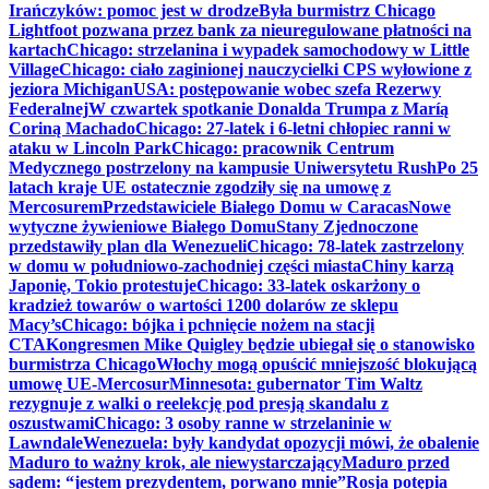
Irańczyków: pomoc jest w drodze
Była burmistrz Chicago
Lightfoot pozwana przez bank za nieuregulowane płatności na
kartach
Chicago: strzelanina i wypadek samochodowy w Little
Village
Chicago: ciało zaginionej nauczycielki CPS wyłowione z
jeziora Michigan
USA: postępowanie wobec szefa Rezerwy
Federalnej
W czwartek spotkanie Donalda Trumpa z Maríą
Coriną Machado
Chicago: 27-latek i 6-letni chłopiec ranni w
ataku w Lincoln Park
Chicago: pracownik Centrum
Medycznego postrzelony na kampusie Uniwersytetu Rush
Po 25
latach kraje UE ostatecznie zgodziły się na umowę z
Mercosurem
Przedstawiciele Białego Domu w Caracas
Nowe
wytyczne żywieniowe Białego Domu
Stany Zjednoczone
przedstawiły plan dla Wenezueli
Chicago: 78-latek zastrzelony
w domu w południowo-zachodniej części miasta
Chiny karzą
Japonię, Tokio protestuje
Chicago: 33-latek oskarżony o
kradzież towarów o wartości 1200 dolarów ze sklepu
Macy’s
Chicago: bójka i pchnięcie nożem na stacji
CTA
Kongresmen Mike Quigley będzie ubiegał się o stanowisko
burmistrza Chicago
Włochy mogą opuścić mniejszość blokującą
umowę UE-Mercosur
Minnesota: gubernator Tim Waltz
rezygnuje z walki o reelekcję pod presją skandalu z
oszustwami
Chicago: 3 osoby ranne w strzelaninie w
Lawndale
Wenezuela: były kandydat opozycji mówi, że obalenie
Maduro to ważny krok, ale niewystarczający
Maduro przed
sądem: “jestem prezydentem, porwano mnie”
Rosja potępia