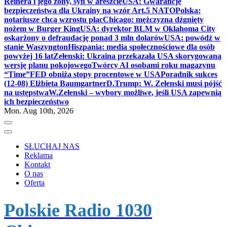
Reinera i jego żony, syn w areszcie
USA: Gwarancje
bezpieczeństwa dla Ukrainy na wzór Art.5 NATO
Polska:
notariusze chcą wzrostu płac
Chicago: mężczyzna dźgnięty
nożem w Burger King
USA: dyrektor BLM w Oklahoma City
oskarżony o defraudację ponad 3 mln dolarów
USA: powódź w
stanie Waszyngton
Hiszpania: media społecznościowe dla osób
powyżej 16 lat
Zełenski: Ukraina przekazała USA skorygowaną
wersję planu pokojowego
Twórcy AI osobami roku magazynu
“Time”
FED obniża stopy procentowe w USA
Poradnik sukces
(12-08) Elżbieta Baumgartner
D.Trump: W. Zełenski musi pójść
na ustępstwa
W.Zełenski – wybory możliwe, jeśli USA zapewnią
ich bezpieczeństwo
Mon. Aug 10th, 2026
SŁUCHAJ NAS
Reklama
Kontakt
O nas
Oferta
Polskie Radio 1030