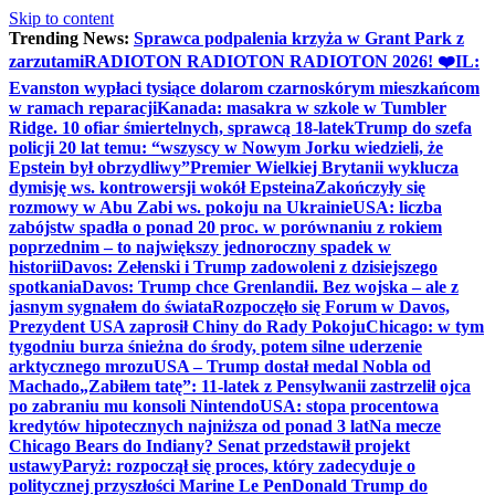
Skip to content
Trending News:
Sprawca podpalenia krzyża w Grant Park z
zarzutami
RADIOTON RADIOTON RADIOTON 2026! ❤️
IL:
Evanston wypłaci tysiące dolarom czarnoskórym mieszkańcom
w ramach reparacji
Kanada: masakra w szkole w Tumbler
Ridge. 10 ofiar śmiertelnych, sprawcą 18-latek
Trump do szefa
policji 20 lat temu: “wszyscy w Nowym Jorku wiedzieli, że
Epstein był obrzydliwy”
Premier Wielkiej Brytanii wyklucza
dymisję ws. kontrowersji wokół Epsteina
Zakończyły się
rozmowy w Abu Zabi ws. pokoju na Ukrainie
USA: liczba
zabójstw spadła o ponad 20 proc. w porównaniu z rokiem
poprzednim – to największy jednoroczny spadek w
historii
Davos: Zełenski i Trump zadowoleni z dzisiejszego
spotkania
Davos: Trump chce Grenlandii. Bez wojska – ale z
jasnym sygnałem do świata
Rozpoczęło się Forum w Davos,
Prezydent USA zaprosił Chiny do Rady Pokoju
Chicago: w tym
tygodniu burza śnieżna do środy, potem silne uderzenie
arktycznego mrozu
USA – Trump dostał medal Nobla od
Machado
„Zabiłem tatę”: 11-latek z Pensylwanii zastrzelił ojca
po zabraniu mu konsoli Nintendo
USA: stopa procentowa
kredytów hipotecznych najniższa od ponad 3 lat
Na mecze
Chicago Bears do Indiany? Senat przedstawił projekt
ustawy
Paryż: rozpoczął się proces, który zadecyduje o
politycznej przyszłości Marine Le Pen
Donald Trump do