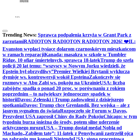
```html
▶
Kliknij PLAY, aby słuchać
🔈
🔊
```
Trending News:
Sprawca podpalenia krzyża w Grant Park z
zarzutami
RADIOTON RADIOTON RADIOTON 2026! ❤️
IL:
Evanston wypłaci tysiące dolarom czarnoskórym mieszkańcom
w ramach reparacji
Kanada: masakra w szkole w Tumbler
Ridge. 10 ofiar śmiertelnych, sprawcą 18-latek
Trump do szefa
policji 20 lat temu: “wszyscy w Nowym Jorku wiedzieli, że
Epstein był obrzydliwy”
Premier Wielkiej Brytanii wyklucza
dymisję ws. kontrowersji wokół Epsteina
Zakończyły się
rozmowy w Abu Zabi ws. pokoju na Ukrainie
USA: liczba
zabójstw spadła o ponad 20 proc. w porównaniu z rokiem
poprzednim – to największy jednoroczny spadek w
historii
Davos: Zełenski i Trump zadowoleni z dzisiejszego
spotkania
Davos: Trump chce Grenlandii. Bez wojska – ale z
jasnym sygnałem do świata
Rozpoczęło się Forum w Davos,
Prezydent USA zaprosił Chiny do Rady Pokoju
Chicago: w tym
tygodniu burza śnieżna do środy, potem silne uderzenie
arktycznego mrozu
USA – Trump dostał medal Nobla od
Machado
„Zabiłem tatę”: 11-latek z Pensylwanii zastrzelił ojca
po zabraniu mu konsoli Nintendo
USA: stopa procentowa