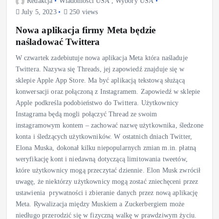
Redakcja
Wiadomości USA
,
Wybory USA
July 5, 2023
250 views
Nowa aplikacja firmy Meta będzie
naśladować Twittera
W czwartek zadebiutuje nowa aplikacja Meta która naśladuje
Twittera. Nazywa się Threads, jej zapowiedź znajduje się w
sklepie Apple App Store. Ma być aplikacją tekstową służącą
konwersacji oraz połączoną z Instagramem. Zapowiedź w sklepie
Apple podkreśla podobieństwo do Twittera. Użytkownicy
Instagrama będą mogli połączyć Thread ze swoim
instagramowym kontem – zachować nazwę użytkownika, śledzone
konta i śledzących użytkowników. W ostatnich dniach Twitter,
Elona Muska, dokonał kilku niepopularnych zmian m.in. płatną
weryfikację kont i niedawną dotyczącą limitowania tweetów,
które użytkownicy mogą przeczytać dziennie. Elon Musk zwrócił
uwagę, że niektórzy użytkownicy mogą zostać zniechęceni przez
ustawienia prywatności i zbieranie danych przez nową aplikację
Meta. Rywalizacja między Muskiem a Zuckerbergiem może
niedługo przerodzić się w fizyczną walkę w prawdziwym życiu.