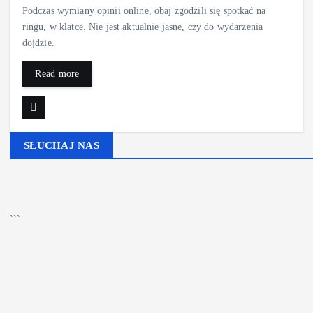
Podczas wymiany opinii online, obaj zgodzili się spotkać na
ringu, w klatce. Nie jest aktualnie jasne, czy do wydarzenia
dojdzie.
Read more
SŁUCHAJ NAS
▶
Kliknij PLAY, aby słuchać
🔊
```