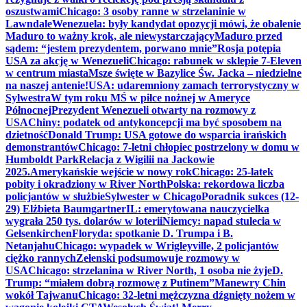
oszustwami
Chicago: 3 osoby ranne w strzelaninie w
Lawndale
Wenezuela: były kandydat opozycji mówi, że obalenie
Maduro to ważny krok, ale niewystarczający
Maduro przed
sądem: “jestem prezydentem, porwano mnie”
Rosja potępia
USA za akcję w Wenezueli
Chicago: rabunek w sklepie 7-Eleven
w centrum miasta
Msze święte w Bazylice Św. Jacka – niedzielne
na naszej antenie!
USA: udaremniony zamach terrorystyczny w
Sylwestra
W tym roku MŚ w piłce nożnej w Ameryce
Północnej
Prezydent Wenezueli otwarty na rozmowy z
USA
Chiny: podatek od antykoncepcji ma być sposobem na
dzietność
Donald Trump: USA gotowe do wsparcia irańskich
demonstrantów
Chicago: 7-letni chłopiec postrzelony w domu w
Humboldt Park
Relacja z Wigilii na Jackowie
2025.
Amerykańskie wejście w nowy rok
Chicago: 25-latek
pobity i okradziony w River North
Polska: rekordowa liczba
policjantów w służbie
Sylwester w Chicago
Poradnik sukces (12-
29) Elżbieta Baumgartner
IL: emerytowana nauczycielka
wygrała 250 tys. dolarów w loterii
Niemcy: napad stulecia w
Gelsenkirchen
Floryda: spotkanie D. Trumpa i B.
Netanjahu
Chicago: wypadek w Wrigleyville, 2 policjantów
ciężko rannych
Zełenski podsumowuje rozmowy w
USA
Chicago: strzelanina w River North, 1 osoba nie żyje
D.
Trump: “miałem dobrą rozmowę z Putinem”
Manewry Chin
wokół Tajwanu
Chicago: 32-letni mężczyzna dźgnięty nożem w