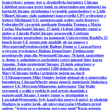
Irańczyków: pomoc jest w drodze
Była burmistrz Chicago
Lightfoot pozwana przez bank za nieuregulowane płatności na
kartach
Chicago: strzelanina i wypadek samochodowy w Little
Village
Chicago: ciało zaginionej nauczycielki CPS wyłowione z
jeziora Michigan
USA: postępowanie wobec szefa Rezerwy
Federalnej
W czwartek spotkanie Donalda Trumpa z Maríą
Coriną Machado
Chicago: 27-latek i 6-letni chłopiec ranni w
ataku w Lincoln Park
Chicago: pracownik Centrum
Medycznego postrzelony na kampusie Uniwersytetu Rush
Po 25
latach kraje UE ostatecznie zgodziły się na umowę z
Mercosurem
Przedstawiciele Białego Domu w Caracas
Nowe
wytyczne żywieniowe Białego Domu
Stany Zjednoczone
przedstawiły plan dla Wenezueli
Chicago: 78-latek zastrzelony
w domu w południowo-zachodniej części miasta
Chiny karzą
Japonię, Tokio protestuje
Chicago: 33-latek oskarżony o
kradzież towarów o wartości 1200 dolarów ze sklepu
Macy’s
Chicago: bójka i pchnięcie nożem na stacji
CTA
Kongresmen Mike Quigley będzie ubiegał się o stanowisko
burmistrza Chicago
Włochy mogą opuścić mniejszość blokującą
umowę UE-Mercosur
Minnesota: gubernator Tim Waltz
rezygnuje z walki o reelekcję pod presją skandalu z
oszustwami
Chicago: 3 osoby ranne w strzelaninie w
Lawndale
Wenezuela: były kandydat opozycji mówi, że obalenie
Maduro to ważny krok, ale niewystarczający
Maduro przed
sądem: “jestem prezydentem, porwano mnie”
Rosja potępia