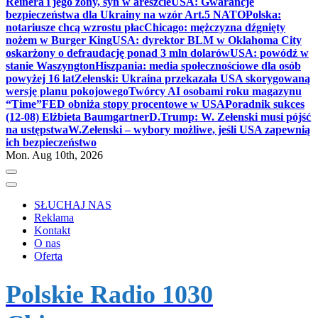
Reinera i jego żony, syn w areszcie
USA: Gwarancje
bezpieczeństwa dla Ukrainy na wzór Art.5 NATO
Polska:
notariusze chcą wzrostu płac
Chicago: mężczyzna dźgnięty
nożem w Burger King
USA: dyrektor BLM w Oklahoma City
oskarżony o defraudację ponad 3 mln dolarów
USA: powódź w
stanie Waszyngton
Hiszpania: media społecznościowe dla osób
powyżej 16 lat
Zełenski: Ukraina przekazała USA skorygowaną
wersję planu pokojowego
Twórcy AI osobami roku magazynu
“Time”
FED obniża stopy procentowe w USA
Poradnik sukces
(12-08) Elżbieta Baumgartner
D.Trump: W. Zełenski musi pójść
na ustępstwa
W.Zełenski – wybory możliwe, jeśli USA zapewnią
ich bezpieczeństwo
Mon. Aug 10th, 2026
SŁUCHAJ NAS
Reklama
Kontakt
O nas
Oferta
Polskie Radio 1030