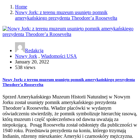
Home
Nowy Jork: z terenu muzeum usunięto pomnik
amerykańskiego prezydenta Theodore’a Roosevelta
Redakcja
Nowy Jork
,
Wiadomości USA
January 20, 2022
538 views
Nowy Jork: z terenu muzeum usunięto pomnik amerykańskiego prezydenta
Theodore’a Roosevelta
Sprzed Amerykańskiego Muzeum Historii Naturalnej w Nowym
Jorku został usunięty pomnik amerykańskiego prezydenta
Theodore’a Roosevelta. Władze placówki w wydanym
oświadczeniu stwierdziły, że pomnik symbolizuje hierarchię rasową,
którą muzeum i część społeczeństwa od dawna uważają za
niepokojącą. Posąg Roosevelta został odsłonięty dla publiczności w
1940 roku. Przedstawia prezydenta na koniu, którego trzymają
Indianin, rdzenny mieszkaniec Ameryki i czarnoskóry mężczyzna.