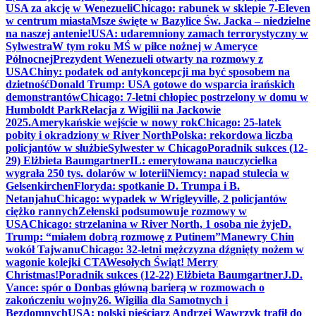
USA za akcję w Wenezueli
Chicago: rabunek w sklepie 7-Eleven
w centrum miasta
Msze święte w Bazylice Św. Jacka – niedzielne
na naszej antenie!
USA: udaremniony zamach terrorystyczny w
Sylwestra
W tym roku MŚ w piłce nożnej w Ameryce
Północnej
Prezydent Wenezueli otwarty na rozmowy z
USA
Chiny: podatek od antykoncepcji ma być sposobem na
dzietność
Donald Trump: USA gotowe do wsparcia irańskich
demonstrantów
Chicago: 7-letni chłopiec postrzelony w domu w
Humboldt Park
Relacja z Wigilii na Jackowie
2025.
Amerykańskie wejście w nowy rok
Chicago: 25-latek
pobity i okradziony w River North
Polska: rekordowa liczba
policjantów w służbie
Sylwester w Chicago
Poradnik sukces (12-
29) Elżbieta Baumgartner
IL: emerytowana nauczycielka
wygrała 250 tys. dolarów w loterii
Niemcy: napad stulecia w
Gelsenkirchen
Floryda: spotkanie D. Trumpa i B.
Netanjahu
Chicago: wypadek w Wrigleyville, 2 policjantów
ciężko rannych
Zełenski podsumowuje rozmowy w
USA
Chicago: strzelanina w River North, 1 osoba nie żyje
D.
Trump: “miałem dobrą rozmowę z Putinem”
Manewry Chin
wokół Tajwanu
Chicago: 32-letni mężczyzna dźgnięty nożem w
wagonie kolejki CTA
Wesołych Świąt! Merry
Christmas!
Poradnik sukces (12-22) Elżbieta Baumgartner
J.D.
Vance: spór o Donbas główną barierą w rozmowach o
zakończeniu wojny
26. Wigilia dla Samotnych i
Bezdomnych
USA: polski pięściarz Andrzej Wawrzyk trafił do