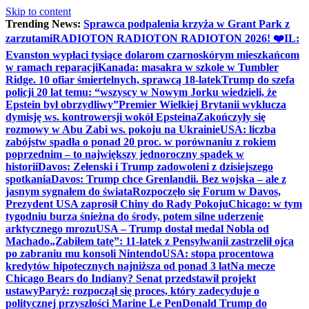
Skip to content
Trending News:
Sprawca podpalenia krzyża w Grant Park z
zarzutami
RADIOTON RADIOTON RADIOTON 2026! ❤️
IL:
Evanston wypłaci tysiące dolarom czarnoskórym mieszkańcom
w ramach reparacji
Kanada: masakra w szkole w Tumbler
Ridge. 10 ofiar śmiertelnych, sprawcą 18-latek
Trump do szefa
policji 20 lat temu: “wszyscy w Nowym Jorku wiedzieli, że
Epstein był obrzydliwy”
Premier Wielkiej Brytanii wyklucza
dymisję ws. kontrowersji wokół Epsteina
Zakończyły się
rozmowy w Abu Zabi ws. pokoju na Ukrainie
USA: liczba
zabójstw spadła o ponad 20 proc. w porównaniu z rokiem
poprzednim – to największy jednoroczny spadek w
historii
Davos: Zełenski i Trump zadowoleni z dzisiejszego
spotkania
Davos: Trump chce Grenlandii. Bez wojska – ale z
jasnym sygnałem do świata
Rozpoczęło się Forum w Davos,
Prezydent USA zaprosił Chiny do Rady Pokoju
Chicago: w tym
tygodniu burza śnieżna do środy, potem silne uderzenie
arktycznego mrozu
USA – Trump dostał medal Nobla od
Machado
„Zabiłem tatę”: 11-latek z Pensylwanii zastrzelił ojca
po zabraniu mu konsoli Nintendo
USA: stopa procentowa
kredytów hipotecznych najniższa od ponad 3 lat
Na mecze
Chicago Bears do Indiany? Senat przedstawił projekt
ustawy
Paryż: rozpoczął się proces, który zadecyduje o
politycznej przyszłości Marine Le Pen
Donald Trump do