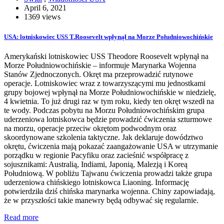
April 6, 2021
1369 views
USA: lotniskowiec USS T.Roosevelt wpłynął na Morze Południowochińskie
Amerykański lotniskowiec USS Theodore Roosevelt wpłynął na
Morze Południowochińskie – informuje Marynarka Wojenna
Stanów Zjednoczonych. Okręt ma przeprowadzić rutynowe
operacje. Lotniskowiec wraz z towarzyszącymi mu jednostkami
grupy bojowej wpłynął na Morze Południowochińskie w niedzielę,
4 kwietnia. To już drugi raz w tym roku, kiedy ten okręt wszedł na
te wody. Podczas pobytu na Morzu Południowochińskim grupa
uderzeniowa lotniskowca będzie prowadzić ćwiczenia szturmowe
na morzu, operacje przeciw okrętom podwodnym oraz
skoordynowane szkolenia taktyczne. Jak deklaruje dowództwo
okrętu, ćwiczenia mają pokazać zaangażowanie USA w utrzymanie
porządku w regionie Pacyfiku oraz zacieśnić współpracę z
sojusznikami: Australią, Indiami, Japonią, Malezją i Koreą
Południową. W pobliżu Tajwanu ćwiczenia prowadzi także grupa
uderzeniowa chińskiego lotniskowca Liaoning. Informację
potwierdziła dziś chińska marynarka wojenna. Chiny zapowiadają,
że w przyszłości takie manewry będą odbywać się regularnie.
Read more