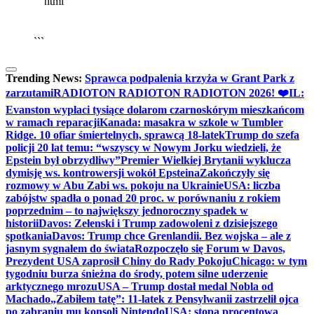
```html
▶
Kliknij PLAY, aby słuchać
🔈
🔊
```
Trending News:
Sprawca podpalenia krzyża w Grant Park z
zarzutami
RADIOTON RADIOTON RADIOTON 2026! ❤️
IL:
Evanston wypłaci tysiące dolarom czarnoskórym mieszkańcom
w ramach reparacji
Kanada: masakra w szkole w Tumbler
Ridge. 10 ofiar śmiertelnych, sprawcą 18-latek
Trump do szefa
policji 20 lat temu: “wszyscy w Nowym Jorku wiedzieli, że
Epstein był obrzydliwy”
Premier Wielkiej Brytanii wyklucza
dymisję ws. kontrowersji wokół Epsteina
Zakończyły się
rozmowy w Abu Zabi ws. pokoju na Ukrainie
USA: liczba
zabójstw spadła o ponad 20 proc. w porównaniu z rokiem
poprzednim – to największy jednoroczny spadek w
historii
Davos: Zełenski i Trump zadowoleni z dzisiejszego
spotkania
Davos: Trump chce Grenlandii. Bez wojska – ale z
jasnym sygnałem do świata
Rozpoczęło się Forum w Davos,
Prezydent USA zaprosił Chiny do Rady Pokoju
Chicago: w tym
tygodniu burza śnieżna do środy, potem silne uderzenie
arktycznego mrozu
USA – Trump dostał medal Nobla od
Machado
„Zabiłem tatę”: 11-latek z Pensylwanii zastrzelił ojca
po zabraniu mu konsoli Nintendo
USA: stopa procentowa