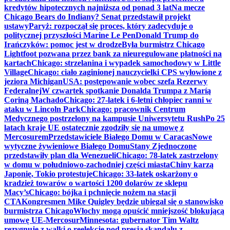
kredytów hipotecznych najniższa od ponad 3 lat
Na mecze
Chicago Bears do Indiany? Senat przedstawił projekt
ustawy
Paryż: rozpoczął się proces, który zadecyduje o
politycznej przyszłości Marine Le Pen
Donald Trump do
Irańczyków: pomoc jest w drodze
Była burmistrz Chicago
Lightfoot pozwana przez bank za nieuregulowane płatności na
kartach
Chicago: strzelanina i wypadek samochodowy w Little
Village
Chicago: ciało zaginionej nauczycielki CPS wyłowione z
jeziora Michigan
USA: postępowanie wobec szefa Rezerwy
Federalnej
W czwartek spotkanie Donalda Trumpa z Maríą
Coriną Machado
Chicago: 27-latek i 6-letni chłopiec ranni w
ataku w Lincoln Park
Chicago: pracownik Centrum
Medycznego postrzelony na kampusie Uniwersytetu Rush
Po 25
latach kraje UE ostatecznie zgodziły się na umowę z
Mercosurem
Przedstawiciele Białego Domu w Caracas
Nowe
wytyczne żywieniowe Białego Domu
Stany Zjednoczone
przedstawiły plan dla Wenezueli
Chicago: 78-latek zastrzelony
w domu w południowo-zachodniej części miasta
Chiny karzą
Japonię, Tokio protestuje
Chicago: 33-latek oskarżony o
kradzież towarów o wartości 1200 dolarów ze sklepu
Macy’s
Chicago: bójka i pchnięcie nożem na stacji
CTA
Kongresmen Mike Quigley będzie ubiegał się o stanowisko
burmistrza Chicago
Włochy mogą opuścić mniejszość blokującą
umowę UE-Mercosur
Minnesota: gubernator Tim Waltz
rezygnuje z walki o reelekcję pod presją skandalu z