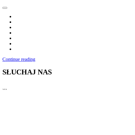
Continue reading
SŁUCHAJ NAS
▶
Kliknij PLAY, aby słuchać
```
🔊