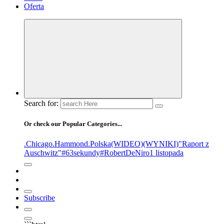
Oferta
Search for:
Or check our Popular Categories...
.Chicago
.Hammond
.Polska
(WIDEO)
(WYNIKI)
"Raport z
Auschwitz"
#63sekundy
#RobertDeNiro
1 listopada
Subscribe