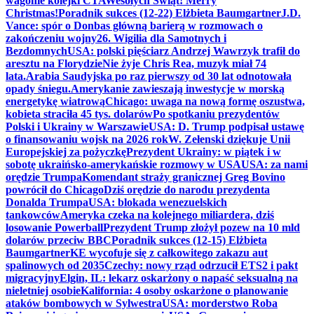
wagonie kolejki CTA
Wesołych Świąt! Merry
Christmas!
Poradnik sukces (12-22) Elżbieta Baumgartner
J.D.
Vance: spór o Donbas główną barierą w rozmowach o
zakończeniu wojny
26. Wigilia dla Samotnych i
Bezdomnych
USA: polski pięściarz Andrzej Wawrzyk trafił do
aresztu na Florydzie
Nie żyje Chris Rea, muzyk miał 74
lata.
Arabia Saudyjska po raz pierwszy od 30 lat odnotowała
opady śniegu.
Amerykanie zawieszają inwestycje w morską
energetykę wiatrową
Chicago: uwaga na nową formę oszustwa,
kobieta straciła 45 tys. dolarów
Po spotkaniu prezydentów
Polski i Ukrainy w Warszawie
USA: D. Trump podpisał ustawę
o finansowaniu wojsk na 2026 rok
W. Zełenski dziękuje Unii
Europejskiej za pożyczkę
Prezydent Ukrainy: w piątek i w
sobotę ukraińsko-amerykańskie rozmowy w USA
USA: za nami
orędzie Trumpa
Komendant straży granicznej Greg Bovino
powrócił do Chicago
Dziś orędzie do narodu prezydenta
Donalda Trumpa
USA: blokada wenezuelskich
tankowców
Ameryka czeka na kolejnego miliardera, dziś
losowanie Powerball
Prezydent Trump złożył pozew na 10 mld
dolarów przeciw BBC
Poradnik sukces (12-15) Elżbieta
Baumgartner
KE wycofuje się z całkowitego zakazu aut
spalinowych od 2035
Czechy: nowy rząd odrzucił ETS2 i pakt
migracyjny
Elgin, IL: lekarz oskarżony o napaść seksualną na
nieletniej osobie
Kalifornia: 4 osoby oskarżone o planowanie
ataków bombowych w Sylwestra
USA: morderstwo Roba