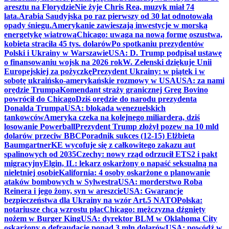
aresztu na Florydzie
Nie żyje Chris Rea, muzyk miał 74
lata.
Arabia Saudyjska po raz pierwszy od 30 lat odnotowała
opady śniegu.
Amerykanie zawieszają inwestycje w morską
energetykę wiatrową
Chicago: uwaga na nową formę oszustwa,
kobieta straciła 45 tys. dolarów
Po spotkaniu prezydentów
Polski i Ukrainy w Warszawie
USA: D. Trump podpisał ustawę
o finansowaniu wojsk na 2026 rok
W. Zełenski dziękuje Unii
Europejskiej za pożyczkę
Prezydent Ukrainy: w piątek i w
sobotę ukraińsko-amerykańskie rozmowy w USA
USA: za nami
orędzie Trumpa
Komendant straży granicznej Greg Bovino
powrócił do Chicago
Dziś orędzie do narodu prezydenta
Donalda Trumpa
USA: blokada wenezuelskich
tankowców
Ameryka czeka na kolejnego miliardera, dziś
losowanie Powerball
Prezydent Trump złożył pozew na 10 mld
dolarów przeciw BBC
Poradnik sukces (12-15) Elżbieta
Baumgartner
KE wycofuje się z całkowitego zakazu aut
spalinowych od 2035
Czechy: nowy rząd odrzucił ETS2 i pakt
migracyjny
Elgin, IL: lekarz oskarżony o napaść seksualną na
nieletniej osobie
Kalifornia: 4 osoby oskarżone o planowanie
ataków bombowych w Sylwestra
USA: morderstwo Roba
Reinera i jego żony, syn w areszcie
USA: Gwarancje
bezpieczeństwa dla Ukrainy na wzór Art.5 NATO
Polska:
notariusze chcą wzrostu płac
Chicago: mężczyzna dźgnięty
nożem w Burger King
USA: dyrektor BLM w Oklahoma City
oskarżony o defraudację ponad 3 mln dolarów
USA: powódź w