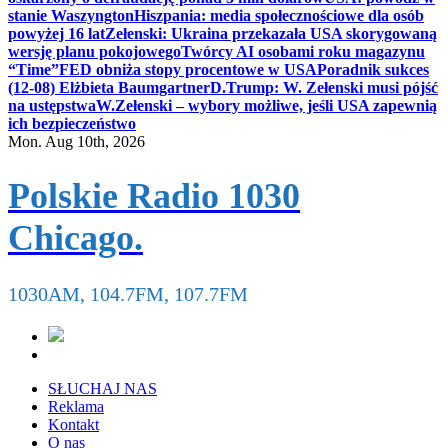
stanie Waszyngton
Hiszpania: media społecznościowe dla osób
powyżej 16 lat
Zełenski: Ukraina przekazała USA skorygowaną
wersję planu pokojowego
Twórcy AI osobami roku magazynu
“Time”
FED obniża stopy procentowe w USA
Poradnik sukces
(12-08) Elżbieta Baumgartner
D.Trump: W. Zełenski musi pójść
na ustępstwa
W.Zełenski – wybory możliwe, jeśli USA zapewnią
ich bezpieczeństwo
Mon. Aug 10th, 2026
Polskie Radio 1030
Chicago.
1030AM, 104.7FM, 107.7FM
SŁUCHAJ NAS
Reklama
Kontakt
O nas