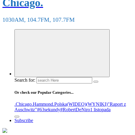
Chicago.
1030AM, 104.7FM, 107.7FM
Search for:
Or check our Popular Categories...
.Chicago
.Hammond
.Polska
(WIDEO)
(WYNIKI)
"Raport z
Auschwitz"
#63sekundy
#RobertDeNiro
1 listopada
Subscribe