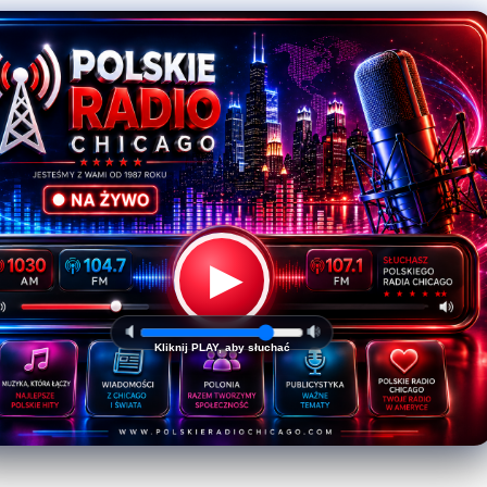
▶
Kliknij PLAY, aby słuchać