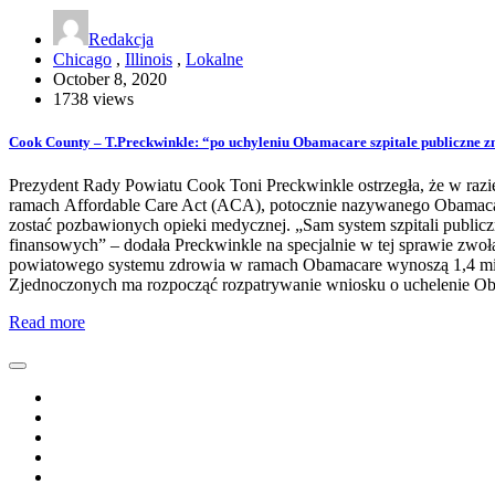
Redakcja
Chicago
,
Illinois
,
Lokalne
October 8, 2020
1738 views
Cook County – T.Preckwinkle: “po uchyleniu Obamacare szpitale publiczne z
Prezydent Rady Powiatu Cook Toni Preckwinkle ostrzegła, że w r
ramach Affordable Care Act (ACA), potocznie nazywanego Obamacar
zostać pozbawionych opieki medycznej. „Sam system szpitali public
finansowych” – dodała Preckwinkle na specjalnie w tej sprawie zwoł
powiatowego systemu zdrowia w ramach Obamacare wynoszą 1,4 mil
Zjednoczonych ma rozpocząć rozpatrywanie wniosku o uchelenie Ob
Read more