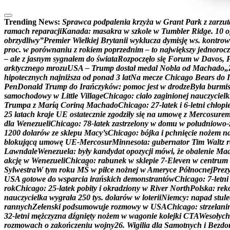
Trending News:
S
p
r
a
w
c
a
p
o
d
p
a
l
e
n
i
a
k
r
z
y
ż
a
w
G
r
a
n
t
P
a
r
k
z
z
a
r
z
u
t
r
a
m
a
c
h
r
e
p
a
r
a
c
j
i
K
a
n
a
d
a
:
m
a
s
a
k
r
a
w
s
z
k
o
l
e
w
T
u
m
b
l
e
r
R
i
d
g
e
.
1
0
o
o
b
r
z
y
d
l
i
w
y
”
P
r
e
m
i
e
r
W
i
e
l
k
i
e
j
B
r
y
t
a
n
i
i
w
y
k
l
u
c
z
a
d
y
m
i
s
j
ę
w
s
.
k
o
n
t
r
o
w
p
r
o
c
.
w
p
o
r
ó
w
n
a
n
i
u
z
r
o
k
i
e
m
p
o
p
r
z
e
d
n
i
m
–
t
o
n
a
j
w
i
ę
k
s
z
y
j
e
d
n
o
r
o
c
z
–
a
l
e
z
j
a
s
n
y
m
s
y
g
n
a
ł
e
m
d
o
ś
w
i
a
t
a
R
o
z
p
o
c
z
ę
ł
o
s
i
ę
F
o
r
u
m
w
D
a
v
o
s
,
a
r
k
t
y
c
z
n
e
g
o
m
r
o
z
u
U
S
A
–
T
r
u
m
p
d
o
s
t
a
ł
m
e
d
a
l
N
o
b
l
a
o
d
M
a
c
h
a
d
o
„
h
i
p
o
t
e
c
z
n
y
c
h
n
a
j
n
i
ż
s
z
a
o
d
p
o
n
a
d
3
l
a
t
N
a
m
e
c
z
e
C
h
i
c
a
g
o
B
e
a
r
s
d
o
I
P
e
n
D
o
n
a
l
d
T
r
u
m
p
d
o
I
r
a
ń
c
z
y
k
ó
w
:
p
o
m
o
c
j
e
s
t
w
d
r
o
d
z
e
B
y
ł
a
b
u
r
m
i
s
a
m
o
c
h
o
d
o
w
y
w
L
i
t
t
l
e
V
i
l
l
a
g
e
C
h
i
c
a
g
o
:
c
i
a
ł
o
z
a
g
i
n
i
o
n
e
j
n
a
u
c
z
y
c
i
e
l
k
T
r
u
m
p
a
z
M
a
r
í
ą
C
o
r
i
n
ą
M
a
c
h
a
d
o
C
h
i
c
a
g
o
:
2
7
-
l
a
t
e
k
i
6
-
l
e
t
n
i
c
h
ł
o
p
i
2
5
l
a
t
a
c
h
k
r
a
j
e
U
E
o
s
t
a
t
e
c
z
n
i
e
z
g
o
d
z
i
ł
y
s
i
ę
n
a
u
m
o
w
ę
z
M
e
r
c
o
s
u
r
e
d
l
a
W
e
n
e
z
u
e
l
i
C
h
i
c
a
g
o
:
7
8
-
l
a
t
e
k
z
a
s
t
r
z
e
l
o
n
y
w
d
o
m
u
w
p
o
ł
u
d
n
i
o
w
o
-
1
2
0
0
d
o
l
a
r
ó
w
z
e
s
k
l
e
p
u
M
a
c
y
’
s
C
h
i
c
a
g
o
:
b
ó
j
k
a
i
p
c
h
n
i
ę
c
i
e
n
o
ż
e
m
n
b
l
o
k
u
j
ą
c
ą
u
m
o
w
ę
U
E
-
M
e
r
c
o
s
u
r
M
i
n
n
e
s
o
t
a
:
g
u
b
e
r
n
a
t
o
r
T
i
m
W
a
l
t
z
r
L
a
w
n
d
a
l
e
W
e
n
e
z
u
e
l
a
:
b
y
ł
y
k
a
n
d
y
d
a
t
o
p
o
z
y
c
j
i
m
ó
w
i
,
ż
e
o
b
a
l
e
n
i
e
M
a
a
k
c
j
ę
w
W
e
n
e
z
u
e
l
i
C
h
i
c
a
g
o
:
r
a
b
u
n
e
k
w
s
k
l
e
p
i
e
7
-
E
l
e
v
e
n
w
c
e
n
t
r
u
m
S
y
l
w
e
s
t
r
a
W
t
y
m
r
o
k
u
M
Ś
w
p
i
ł
c
e
n
o
ż
n
e
j
w
A
m
e
r
y
c
e
P
ó
ł
n
o
c
n
e
j
P
r
e
z
U
S
A
g
o
t
o
w
e
d
o
w
s
p
a
r
c
i
a
i
r
a
ń
s
k
i
c
h
d
e
m
o
n
s
t
r
a
n
t
ó
w
C
h
i
c
a
g
o
:
7
-
l
e
t
n
i
r
o
k
C
h
i
c
a
g
o
:
2
5
-
l
a
t
e
k
p
o
b
i
t
y
i
o
k
r
a
d
z
i
o
n
y
w
R
i
v
e
r
N
o
r
t
h
P
o
l
s
k
a
:
r
e
k
n
a
u
c
z
y
c
i
e
l
k
a
w
y
g
r
a
ł
a
2
5
0
t
y
s
.
d
o
l
a
r
ó
w
w
l
o
t
e
r
i
i
N
i
e
m
c
y
:
n
a
p
a
d
s
t
u
l
e
r
a
n
n
y
c
h
Z
e
ł
e
n
s
k
i
p
o
d
s
u
m
o
w
u
j
e
r
o
z
m
o
w
y
w
U
S
A
C
h
i
c
a
g
o
:
s
t
r
z
e
l
a
n
i
3
2
-
l
e
t
n
i
m
ę
ż
c
z
y
z
n
a
d
ź
g
n
i
ę
t
y
n
o
ż
e
m
w
w
a
g
o
n
i
e
k
o
l
e
j
k
i
C
T
A
W
e
s
o
ł
y
c
h
r
o
z
m
o
w
a
c
h
o
z
a
k
o
ń
c
z
e
n
i
u
w
o
j
n
y
2
6
.
W
i
g
i
l
i
a
d
l
a
S
a
m
o
t
n
y
c
h
i
B
e
z
d
o