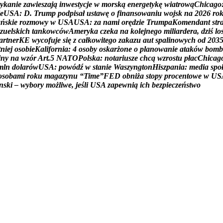
y
k
a
n
i
e
z
a
w
i
e
s
z
a
j
ą
i
n
w
e
s
t
y
c
j
e
w
m
o
r
s
k
ą
e
n
e
r
g
e
t
y
k
ę
w
i
a
t
r
o
w
ą
C
h
i
c
a
g
o
e
U
S
A
:
D
.
T
r
u
m
p
p
o
d
p
i
s
a
ł
u
s
t
a
w
ę
o
f
i
n
a
n
s
o
w
a
n
i
u
w
o
j
s
k
n
a
2
0
2
6
r
o
a
ń
s
k
i
e
r
o
z
m
o
w
y
w
U
S
A
U
S
A
:
z
a
n
a
m
i
o
r
ę
d
z
i
e
T
r
u
m
p
a
K
o
m
e
n
d
a
n
t
s
t
r
z
u
e
l
s
k
i
c
h
t
a
n
k
o
w
c
ó
w
A
m
e
r
y
k
a
c
z
e
k
a
n
a
k
o
l
e
j
n
e
g
o
m
i
l
i
a
r
d
e
r
a
,
d
z
i
ś
l
o
a
r
t
n
e
r
K
E
w
y
c
o
f
u
j
e
s
i
ę
z
c
a
ł
k
o
w
i
t
e
g
o
z
a
k
a
z
u
a
u
t
s
p
a
l
i
n
o
w
y
c
h
o
d
2
0
3
t
n
i
e
j
o
s
o
b
i
e
K
a
l
i
f
o
r
n
i
a
:
4
o
s
o
b
y
o
s
k
a
r
ż
o
n
e
o
p
l
a
n
o
w
a
n
i
e
a
t
a
k
ó
w
b
o
m
b
i
n
y
n
a
w
z
ó
r
A
r
t
.
5
N
A
T
O
P
o
l
s
k
a
:
n
o
t
a
r
i
u
s
z
e
c
h
c
ą
w
z
r
o
s
t
u
p
ł
a
c
C
h
i
c
a
g
m
l
n
d
o
l
a
r
ó
w
U
S
A
:
p
o
w
ó
d
ź
w
s
t
a
n
i
e
W
a
s
z
y
n
g
t
o
n
H
i
s
z
p
a
n
i
a
:
m
e
d
i
a
s
p
o
o
s
o
b
a
m
i
r
o
k
u
m
a
g
a
z
y
n
u
“
T
i
m
e
”
F
E
D
o
b
n
i
ż
a
s
t
o
p
y
p
r
o
c
e
n
t
o
w
e
w
U
S
n
s
k
i
–
w
y
b
o
r
y
m
o
ż
l
i
w
e
,
j
e
ś
l
i
U
S
A
z
a
p
e
w
n
i
ą
i
c
h
b
e
z
p
i
e
c
z
e
ń
s
t
w
o