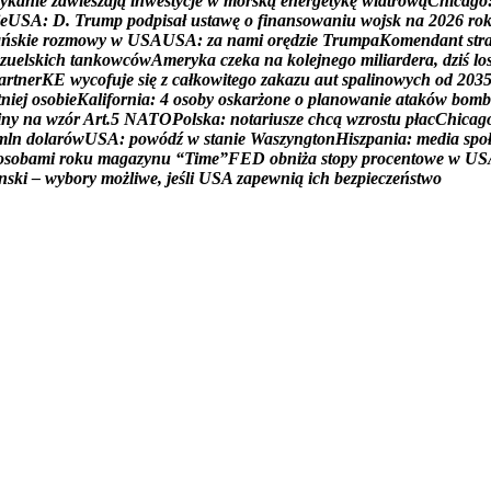
y
k
a
n
i
e
z
a
w
i
e
s
z
a
j
ą
i
n
w
e
s
t
y
c
j
e
w
m
o
r
s
k
ą
e
n
e
r
g
e
t
y
k
ę
w
i
a
t
r
o
w
ą
C
h
i
c
a
g
o
e
U
S
A
:
D
.
T
r
u
m
p
p
o
d
p
i
s
a
ł
u
s
t
a
w
ę
o
f
i
n
a
n
s
o
w
a
n
i
u
w
o
j
s
k
n
a
2
0
2
6
r
o
a
ń
s
k
i
e
r
o
z
m
o
w
y
w
U
S
A
U
S
A
:
z
a
n
a
m
i
o
r
ę
d
z
i
e
T
r
u
m
p
a
K
o
m
e
n
d
a
n
t
s
t
r
z
u
e
l
s
k
i
c
h
t
a
n
k
o
w
c
ó
w
A
m
e
r
y
k
a
c
z
e
k
a
n
a
k
o
l
e
j
n
e
g
o
m
i
l
i
a
r
d
e
r
a
,
d
z
i
ś
l
o
a
r
t
n
e
r
K
E
w
y
c
o
f
u
j
e
s
i
ę
z
c
a
ł
k
o
w
i
t
e
g
o
z
a
k
a
z
u
a
u
t
s
p
a
l
i
n
o
w
y
c
h
o
d
2
0
3
t
n
i
e
j
o
s
o
b
i
e
K
a
l
i
f
o
r
n
i
a
:
4
o
s
o
b
y
o
s
k
a
r
ż
o
n
e
o
p
l
a
n
o
w
a
n
i
e
a
t
a
k
ó
w
b
o
m
b
i
n
y
n
a
w
z
ó
r
A
r
t
.
5
N
A
T
O
P
o
l
s
k
a
:
n
o
t
a
r
i
u
s
z
e
c
h
c
ą
w
z
r
o
s
t
u
p
ł
a
c
C
h
i
c
a
g
m
l
n
d
o
l
a
r
ó
w
U
S
A
:
p
o
w
ó
d
ź
w
s
t
a
n
i
e
W
a
s
z
y
n
g
t
o
n
H
i
s
z
p
a
n
i
a
:
m
e
d
i
a
s
p
o
o
s
o
b
a
m
i
r
o
k
u
m
a
g
a
z
y
n
u
“
T
i
m
e
”
F
E
D
o
b
n
i
ż
a
s
t
o
p
y
p
r
o
c
e
n
t
o
w
e
w
U
S
n
s
k
i
–
w
y
b
o
r
y
m
o
ż
l
i
w
e
,
j
e
ś
l
i
U
S
A
z
a
p
e
w
n
i
ą
i
c
h
b
e
z
p
i
e
c
z
e
ń
s
t
w
o