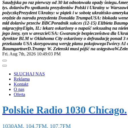
S
a
u
d
y
j
s
k
a
p
o
r
a
z
p
i
e
r
w
s
z
y
o
d
3
0
l
a
t
o
d
n
o
t
o
w
a
ł
a
o
p
a
d
y
ś
n
i
e
g
u
.
A
m
e
r
t
y
s
.
d
o
l
a
r
ó
w
P
o
s
p
o
t
k
a
n
i
u
p
r
e
z
y
d
e
n
t
ó
w
P
o
l
s
k
i
i
U
k
r
a
i
n
y
w
W
a
r
s
z
a
w
i
p
o
ż
y
c
z
k
ę
P
r
e
z
y
d
e
n
t
U
k
r
a
i
n
y
:
w
p
i
ą
t
e
k
i
w
s
o
b
o
t
ę
u
k
r
a
i
ń
s
k
o
-
a
m
e
r
y
k
o
r
ę
d
z
i
e
d
o
n
a
r
o
d
u
p
r
e
z
y
d
e
n
t
a
D
o
n
a
l
d
a
T
r
u
m
p
a
U
S
A
:
b
l
o
k
a
d
a
w
e
n
e
m
l
d
d
o
l
a
r
ó
w
p
r
z
e
c
i
w
B
B
C
P
o
r
a
d
n
i
k
s
u
k
c
e
s
(
1
2
-
1
5
)
E
l
ż
b
i
e
t
a
B
a
u
m
g
m
i
g
r
a
c
y
j
n
y
E
l
g
i
n
,
I
L
:
l
e
k
a
r
z
o
s
k
a
r
ż
o
n
y
o
n
a
p
a
ś
ć
s
e
k
s
u
a
l
n
ą
n
a
n
i
e
l
e
j
e
g
o
ż
o
n
y
,
s
y
n
w
a
r
e
s
z
c
i
e
U
S
A
:
G
w
a
r
a
n
c
j
e
b
e
z
p
i
e
c
z
e
ń
s
t
w
a
d
l
a
U
k
r
a
d
y
r
e
k
t
o
r
B
L
M
w
O
k
l
a
h
o
m
a
C
i
t
y
o
s
k
a
r
ż
o
n
y
o
d
e
f
r
a
u
d
a
c
j
ę
p
o
n
a
d
3
p
r
z
e
k
a
z
a
ł
a
U
S
A
s
k
o
r
y
g
o
w
a
n
ą
w
e
r
s
j
ę
p
l
a
n
u
p
o
k
o
j
o
w
e
g
o
T
w
ó
r
c
y
A
I
B
a
u
m
g
a
r
t
n
e
r
D
.
T
r
u
m
p
:
W
.
Z
e
ł
e
n
s
k
i
m
u
s
i
p
ó
j
ś
ć
n
a
u
s
t
ę
p
s
t
w
a
W
.
Z
e
ł
e
Fri. Aug 7th, 2026
10:49:04 PM
SŁUCHAJ NAS
Reklama
Kontakt
O nas
Oferta
Polskie Radio 1030 Chicago.
1030AM, 104.7FM, 107.7FM