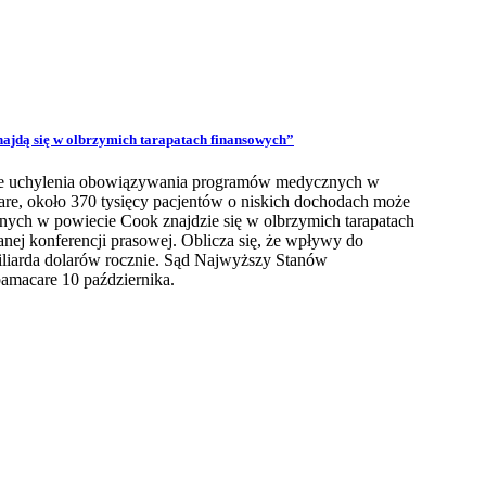
najdą się w olbrzymich tarapatach finansowych”
azie uchylenia obowiązywania programów medycznych w
e, około 370 tysięcy pacjentów o niskich dochodach może
znych w powiecie Cook znajdzie się w olbrzymich tarapatach
anej konferencji prasowej. Oblicza się, że wpływy do
iarda dolarów rocznie. Sąd Najwyższy Stanów
amacare 10 października.