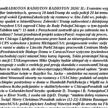
a
m
i
R
A
D
I
O
T
O
N
R
A
D
I
O
T
O
N
R
A
D
I
O
T
O
N
2
0
2
6
!
I
L
:
E
v
a
n
s
t
o
n
w
y
f
i
a
r
ś
m
i
e
r
t
e
l
n
y
c
h
,
s
p
r
a
w
c
ą
1
8
-
l
a
t
e
k
T
r
u
m
p
d
o
s
z
e
f
a
p
o
l
i
c
j
i
2
0
l
a
t
t
e
m
u
e
r
s
j
i
w
o
k
ó
ł
E
p
s
t
e
i
n
a
Z
a
k
o
ń
c
z
y
ł
y
s
i
ę
r
o
z
m
o
w
y
w
A
b
u
Z
a
b
i
w
s
.
p
o
k
o
j
u
n
y
s
p
a
d
e
k
w
h
i
s
t
o
r
i
i
D
a
v
o
s
:
Z
e
ł
e
n
s
k
i
i
T
r
u
m
p
z
a
d
o
w
o
l
e
n
i
z
d
z
i
s
i
e
j
s
z
e
g
P
r
e
z
y
d
e
n
t
U
S
A
z
a
p
r
o
s
i
ł
C
h
i
n
y
d
o
R
a
d
y
P
o
k
o
j
u
C
h
i
c
a
g
o
:
w
t
y
m
t
y
g
o
d
Z
a
b
i
ł
e
m
t
a
t
ę
”
:
1
1
-
l
a
t
e
k
z
P
e
n
s
y
l
w
a
n
i
i
z
a
s
t
r
z
e
l
i
ł
o
j
c
a
p
o
z
a
b
r
a
n
i
u
m
u
k
n
d
i
a
n
y
?
S
e
n
a
t
p
r
z
e
d
s
t
a
w
i
ł
p
r
o
j
e
k
t
u
s
t
a
w
y
P
a
r
y
ż
:
r
o
z
p
o
c
z
ą
ł
s
i
ę
p
r
o
c
e
s
,
s
t
r
z
C
h
i
c
a
g
o
L
i
g
h
t
f
o
o
t
p
o
z
w
a
n
a
p
r
z
e
z
b
a
n
k
z
a
n
i
e
u
r
e
g
u
l
o
w
a
n
e
p
ł
a
t
n
i
C
P
S
w
y
ł
o
w
i
o
n
e
z
j
e
z
i
o
r
a
M
i
c
h
i
g
a
n
U
S
A
:
p
o
s
t
ę
p
o
w
a
n
i
e
w
o
b
e
c
s
z
e
f
a
e
c
r
a
n
n
i
w
a
t
a
k
u
w
L
i
n
c
o
l
n
P
a
r
k
C
h
i
c
a
g
o
:
p
r
a
c
o
w
n
i
k
C
e
n
t
r
u
m
M
e
d
y
m
P
r
z
e
d
s
t
a
w
i
c
i
e
l
e
B
i
a
ł
e
g
o
D
o
m
u
w
C
a
r
a
c
a
s
N
o
w
e
w
y
t
y
c
z
n
e
ż
y
w
i
e
n
i
o
w
z
a
c
h
o
d
n
i
e
j
c
z
ę
ś
c
i
m
i
a
s
t
a
C
h
i
n
y
k
a
r
z
ą
J
a
p
o
n
i
ę
,
T
o
k
i
o
p
r
o
t
e
s
t
u
j
e
C
h
i
c
a
a
s
t
a
c
j
i
C
T
A
K
o
n
g
r
e
s
m
e
n
M
i
k
e
Q
u
i
g
l
e
y
b
ę
d
z
i
e
u
b
i
e
g
a
ł
s
i
ę
o
s
t
a
n
o
w
i
s
k
e
z
y
g
n
u
j
e
z
w
a
l
k
i
o
r
e
e
l
e
k
c
j
ę
p
o
d
p
r
e
s
j
ą
s
k
a
n
d
a
l
u
z
o
s
z
u
s
t
w
a
m
i
C
h
i
c
a
g
d
u
r
o
t
o
w
a
ż
n
y
k
r
o
k
,
a
l
e
n
i
e
w
y
s
t
a
r
c
z
a
j
ą
c
y
M
a
d
u
r
o
p
r
z
e
d
s
ą
d
e
m
:
“
j
e
s
t
e
m
i
a
s
t
a
M
s
z
e
ś
w
i
ę
t
e
w
B
a
z
y
l
i
c
e
Ś
w
.
J
a
c
k
a
–
n
i
e
d
z
i
e
l
n
e
n
a
n
a
s
z
e
j
a
n
t
e
n
y
d
e
n
t
W
e
n
e
z
u
e
l
i
o
t
w
a
r
t
y
n
a
r
o
z
m
o
w
y
z
U
S
A
C
h
i
n
y
:
p
o
d
a
t
e
k
o
d
a
n
t
y
k
c
h
ł
o
p
i
e
c
p
o
s
t
r
z
e
l
o
n
y
w
d
o
m
u
w
H
u
m
b
o
l
d
t
P
a
r
k
R
e
l
a
c
j
a
z
W
i
g
i
l
i
i
n
a
J
o
r
d
o
w
a
l
i
c
z
b
a
p
o
l
i
c
j
a
n
t
ó
w
w
s
ł
u
ż
b
i
e
S
y
l
w
e
s
t
e
r
w
C
h
i
c
a
g
o
P
o
r
a
d
n
i
k
s
u
c
i
a
w
G
e
l
s
e
n
k
i
r
c
h
e
n
F
l
o
r
y
d
a
:
s
p
o
t
k
a
n
i
e
D
.
T
r
u
m
p
a
i
B
.
N
e
t
a
n
j
a
h
u
C
n
a
w
R
i
v
e
r
N
o
r
t
h
,
1
o
s
o
b
a
n
i
e
ż
y
j
e
D
.
T
r
u
m
p
:
“
m
i
a
ł
e
m
d
o
b
r
ą
r
o
z
m
o
w
Ś
w
i
ą
t
!
M
e
r
r
y
C
h
r
i
s
t
m
a
s
!
P
o
r
a
d
n
i
k
s
u
k
c
e
s
(
1
2
-
2
2
)
E
l
ż
b
i
e
t
a
B
a
u
m
g
a
r
m
n
y
c
h
U
S
A
:
p
o
l
s
k
i
p
i
ę
ś
c
i
a
r
z
A
n
d
r
z
e
j
W
a
w
r
z
y
k
t
r
a
f
i
ł
d
o
a
r
e
s
z
t
u
n
a
F
l