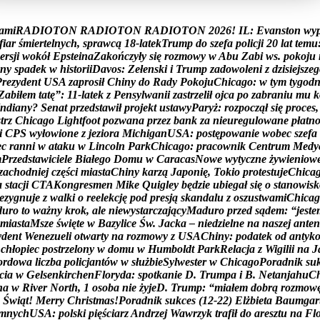
a
m
i
R
A
D
I
O
T
O
N
R
A
D
I
O
T
O
N
R
A
D
I
O
T
O
N
2
0
2
6
!
I
L
:
E
v
a
n
s
t
o
n
w
y
f
i
a
r
ś
m
i
e
r
t
e
l
n
y
c
h
,
s
p
r
a
w
c
ą
1
8
-
l
a
t
e
k
T
r
u
m
p
d
o
s
z
e
f
a
p
o
l
i
c
j
i
2
0
l
a
t
t
e
m
u
e
r
s
j
i
w
o
k
ó
ł
E
p
s
t
e
i
n
a
Z
a
k
o
ń
c
z
y
ł
y
s
i
ę
r
o
z
m
o
w
y
w
A
b
u
Z
a
b
i
w
s
.
p
o
k
o
j
u
n
y
s
p
a
d
e
k
w
h
i
s
t
o
r
i
i
D
a
v
o
s
:
Z
e
ł
e
n
s
k
i
i
T
r
u
m
p
z
a
d
o
w
o
l
e
n
i
z
d
z
i
s
i
e
j
s
z
e
g
P
r
e
z
y
d
e
n
t
U
S
A
z
a
p
r
o
s
i
ł
C
h
i
n
y
d
o
R
a
d
y
P
o
k
o
j
u
C
h
i
c
a
g
o
:
w
t
y
m
t
y
g
o
d
Z
a
b
i
ł
e
m
t
a
t
ę
”
:
1
1
-
l
a
t
e
k
z
P
e
n
s
y
l
w
a
n
i
i
z
a
s
t
r
z
e
l
i
ł
o
j
c
a
p
o
z
a
b
r
a
n
i
u
m
u
k
n
d
i
a
n
y
?
S
e
n
a
t
p
r
z
e
d
s
t
a
w
i
ł
p
r
o
j
e
k
t
u
s
t
a
w
y
P
a
r
y
ż
:
r
o
z
p
o
c
z
ą
ł
s
i
ę
p
r
o
c
e
s
,
s
t
r
z
C
h
i
c
a
g
o
L
i
g
h
t
f
o
o
t
p
o
z
w
a
n
a
p
r
z
e
z
b
a
n
k
z
a
n
i
e
u
r
e
g
u
l
o
w
a
n
e
p
ł
a
t
n
i
C
P
S
w
y
ł
o
w
i
o
n
e
z
j
e
z
i
o
r
a
M
i
c
h
i
g
a
n
U
S
A
:
p
o
s
t
ę
p
o
w
a
n
i
e
w
o
b
e
c
s
z
e
f
a
e
c
r
a
n
n
i
w
a
t
a
k
u
w
L
i
n
c
o
l
n
P
a
r
k
C
h
i
c
a
g
o
:
p
r
a
c
o
w
n
i
k
C
e
n
t
r
u
m
M
e
d
y
m
P
r
z
e
d
s
t
a
w
i
c
i
e
l
e
B
i
a
ł
e
g
o
D
o
m
u
w
C
a
r
a
c
a
s
N
o
w
e
w
y
t
y
c
z
n
e
ż
y
w
i
e
n
i
o
w
z
a
c
h
o
d
n
i
e
j
c
z
ę
ś
c
i
m
i
a
s
t
a
C
h
i
n
y
k
a
r
z
ą
J
a
p
o
n
i
ę
,
T
o
k
i
o
p
r
o
t
e
s
t
u
j
e
C
h
i
c
a
a
s
t
a
c
j
i
C
T
A
K
o
n
g
r
e
s
m
e
n
M
i
k
e
Q
u
i
g
l
e
y
b
ę
d
z
i
e
u
b
i
e
g
a
ł
s
i
ę
o
s
t
a
n
o
w
i
s
k
e
z
y
g
n
u
j
e
z
w
a
l
k
i
o
r
e
e
l
e
k
c
j
ę
p
o
d
p
r
e
s
j
ą
s
k
a
n
d
a
l
u
z
o
s
z
u
s
t
w
a
m
i
C
h
i
c
a
g
d
u
r
o
t
o
w
a
ż
n
y
k
r
o
k
,
a
l
e
n
i
e
w
y
s
t
a
r
c
z
a
j
ą
c
y
M
a
d
u
r
o
p
r
z
e
d
s
ą
d
e
m
:
“
j
e
s
t
e
m
i
a
s
t
a
M
s
z
e
ś
w
i
ę
t
e
w
B
a
z
y
l
i
c
e
Ś
w
.
J
a
c
k
a
–
n
i
e
d
z
i
e
l
n
e
n
a
n
a
s
z
e
j
a
n
t
e
n
y
d
e
n
t
W
e
n
e
z
u
e
l
i
o
t
w
a
r
t
y
n
a
r
o
z
m
o
w
y
z
U
S
A
C
h
i
n
y
:
p
o
d
a
t
e
k
o
d
a
n
t
y
k
c
h
ł
o
p
i
e
c
p
o
s
t
r
z
e
l
o
n
y
w
d
o
m
u
w
H
u
m
b
o
l
d
t
P
a
r
k
R
e
l
a
c
j
a
z
W
i
g
i
l
i
i
n
a
J
o
r
d
o
w
a
l
i
c
z
b
a
p
o
l
i
c
j
a
n
t
ó
w
w
s
ł
u
ż
b
i
e
S
y
l
w
e
s
t
e
r
w
C
h
i
c
a
g
o
P
o
r
a
d
n
i
k
s
u
c
i
a
w
G
e
l
s
e
n
k
i
r
c
h
e
n
F
l
o
r
y
d
a
:
s
p
o
t
k
a
n
i
e
D
.
T
r
u
m
p
a
i
B
.
N
e
t
a
n
j
a
h
u
C
n
a
w
R
i
v
e
r
N
o
r
t
h
,
1
o
s
o
b
a
n
i
e
ż
y
j
e
D
.
T
r
u
m
p
:
“
m
i
a
ł
e
m
d
o
b
r
ą
r
o
z
m
o
w
Ś
w
i
ą
t
!
M
e
r
r
y
C
h
r
i
s
t
m
a
s
!
P
o
r
a
d
n
i
k
s
u
k
c
e
s
(
1
2
-
2
2
)
E
l
ż
b
i
e
t
a
B
a
u
m
g
a
r
m
n
y
c
h
U
S
A
:
p
o
l
s
k
i
p
i
ę
ś
c
i
a
r
z
A
n
d
r
z
e
j
W
a
w
r
z
y
k
t
r
a
f
i
ł
d
o
a
r
e
s
z
t
u
n
a
F
l