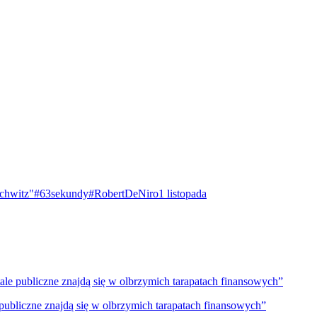
chwitz"
#63sekundy
#RobertDeNiro
1 listopada
le publiczne znajdą się w olbrzymich tarapatach finansowych”