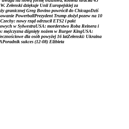
:
u
w
a
g
a
n
a
n
o
w
ą
f
o
r
m
ę
o
s
z
u
s
t
w
a
,
k
o
b
i
e
t
a
s
t
r
a
c
i
ł
a
4
5
k
W
.
Z
e
ł
e
n
s
k
i
d
z
i
ę
k
u
j
e
U
n
i
i
E
u
r
o
p
e
j
s
k
i
e
j
z
a
a
ż
y
g
r
a
n
i
c
z
n
e
j
G
r
e
g
B
o
v
i
n
o
p
o
w
r
ó
c
i
ł
d
o
C
h
i
c
a
g
o
D
z
i
ś
s
o
w
a
n
i
e
P
o
w
e
r
b
a
l
l
P
r
e
z
y
d
e
n
t
T
r
u
m
p
z
ł
o
ż
y
ł
p
o
z
e
w
n
a
1
0
5
C
z
e
c
h
y
:
n
o
w
y
r
z
ą
d
o
d
r
z
u
c
i
ł
E
T
S
2
i
p
a
k
t
o
w
y
c
h
w
S
y
l
w
e
s
t
r
a
U
S
A
:
m
o
r
d
e
r
s
t
w
o
R
o
b
a
R
e
i
n
e
r
a
i
o
:
m
ę
ż
c
z
y
z
n
a
d
ź
g
n
i
ę
t
y
n
o
ż
e
m
w
B
u
r
g
e
r
K
i
n
g
U
S
A
:
ł
e
c
z
n
o
ś
c
i
o
w
e
d
l
a
o
s
ó
b
p
o
w
y
ż
e
j
1
6
l
a
t
Z
e
ł
e
n
s
k
i
:
U
k
r
a
i
n
a
A
P
o
r
a
d
n
i
k
s
u
k
c
e
s
(
1
2
-
0
8
)
E
l
ż
b
i
e
t
a