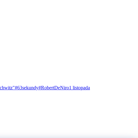
chwitz"
#63sekundy
#RobertDeNiro
1 listopada