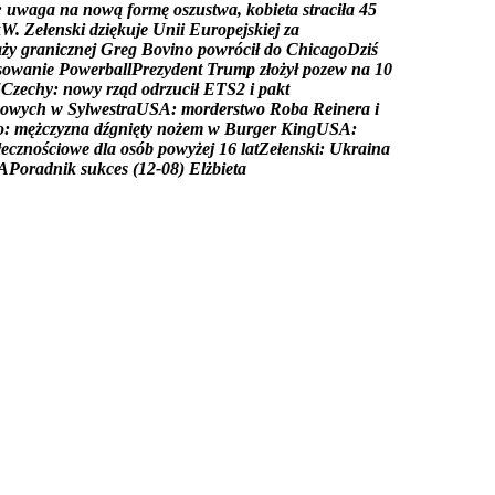
:
u
w
a
g
a
n
a
n
o
w
ą
f
o
r
m
ę
o
s
z
u
s
t
w
a
,
k
o
b
i
e
t
a
s
t
r
a
c
i
ł
a
4
5
k
W
.
Z
e
ł
e
n
s
k
i
d
z
i
ę
k
u
j
e
U
n
i
i
E
u
r
o
p
e
j
s
k
i
e
j
z
a
a
ż
y
g
r
a
n
i
c
z
n
e
j
G
r
e
g
B
o
v
i
n
o
p
o
w
r
ó
c
i
ł
d
o
C
h
i
c
a
g
o
D
z
i
ś
s
o
w
a
n
i
e
P
o
w
e
r
b
a
l
l
P
r
e
z
y
d
e
n
t
T
r
u
m
p
z
ł
o
ż
y
ł
p
o
z
e
w
n
a
1
0
5
C
z
e
c
h
y
:
n
o
w
y
r
z
ą
d
o
d
r
z
u
c
i
ł
E
T
S
2
i
p
a
k
t
o
w
y
c
h
w
S
y
l
w
e
s
t
r
a
U
S
A
:
m
o
r
d
e
r
s
t
w
o
R
o
b
a
R
e
i
n
e
r
a
i
o
:
m
ę
ż
c
z
y
z
n
a
d
ź
g
n
i
ę
t
y
n
o
ż
e
m
w
B
u
r
g
e
r
K
i
n
g
U
S
A
:
ł
e
c
z
n
o
ś
c
i
o
w
e
d
l
a
o
s
ó
b
p
o
w
y
ż
e
j
1
6
l
a
t
Z
e
ł
e
n
s
k
i
:
U
k
r
a
i
n
a
A
P
o
r
a
d
n
i
k
s
u
k
c
e
s
(
1
2
-
0
8
)
E
l
ż
b
i
e
t
a