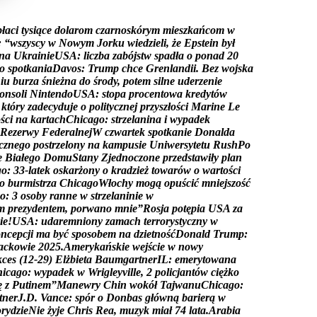
p
ł
a
c
i
t
y
s
i
ą
c
e
d
o
l
a
r
o
m
c
z
a
r
n
o
s
k
ó
r
y
m
m
i
e
s
z
k
a
ń
c
o
m
w
:
“
w
s
z
y
s
c
y
w
N
o
w
y
m
J
o
r
k
u
w
i
e
d
z
i
e
l
i
,
ż
e
E
p
s
t
e
i
n
b
y
ł
n
a
U
k
r
a
i
n
i
e
U
S
A
:
l
i
c
z
b
a
z
a
b
ó
j
s
t
w
s
p
a
d
ł
a
o
p
o
n
a
d
2
0
o
s
p
o
t
k
a
n
i
a
D
a
v
o
s
:
T
r
u
m
p
c
h
c
e
G
r
e
n
l
a
n
d
i
i
.
B
e
z
w
o
j
s
k
a
n
i
u
b
u
r
z
a
ś
n
i
e
ż
n
a
d
o
ś
r
o
d
y
,
p
o
t
e
m
s
i
l
n
e
u
d
e
r
z
e
n
i
e
o
n
s
o
l
i
N
i
n
t
e
n
d
o
U
S
A
:
s
t
o
p
a
p
r
o
c
e
n
t
o
w
a
k
r
e
d
y
t
ó
w
k
t
ó
r
y
z
a
d
e
c
y
d
u
j
e
o
p
o
l
i
t
y
c
z
n
e
j
p
r
z
y
s
z
ł
o
ś
c
i
M
a
r
i
n
e
L
e
o
ś
c
i
n
a
k
a
r
t
a
c
h
C
h
i
c
a
g
o
:
s
t
r
z
e
l
a
n
i
n
a
i
w
y
p
a
d
e
k
R
e
z
e
r
w
y
F
e
d
e
r
a
l
n
e
j
W
c
z
w
a
r
t
e
k
s
p
o
t
k
a
n
i
e
D
o
n
a
l
d
a
c
z
n
e
g
o
p
o
s
t
r
z
e
l
o
n
y
n
a
k
a
m
p
u
s
i
e
U
n
i
w
e
r
s
y
t
e
t
u
R
u
s
h
P
o
e
B
i
a
ł
e
g
o
D
o
m
u
S
t
a
n
y
Z
j
e
d
n
o
c
z
o
n
e
p
r
z
e
d
s
t
a
w
i
ł
y
p
l
a
n
g
o
:
3
3
-
l
a
t
e
k
o
s
k
a
r
ż
o
n
y
o
k
r
a
d
z
i
e
ż
t
o
w
a
r
ó
w
o
w
a
r
t
o
ś
c
i
o
b
u
r
m
i
s
t
r
z
a
C
h
i
c
a
g
o
W
ł
o
c
h
y
m
o
g
ą
o
p
u
ś
c
i
ć
m
n
i
e
j
s
z
o
ś
ć
o
:
3
o
s
o
b
y
r
a
n
n
e
w
s
t
r
z
e
l
a
n
i
n
i
e
w
m
p
r
e
z
y
d
e
n
t
e
m
,
p
o
r
w
a
n
o
m
n
i
e
”
R
o
s
j
a
p
o
t
ę
p
i
a
U
S
A
z
a
i
e
!
U
S
A
:
u
d
a
r
e
m
n
i
o
n
y
z
a
m
a
c
h
t
e
r
r
o
r
y
s
t
y
c
z
n
y
w
o
n
c
e
p
c
j
i
m
a
b
y
ć
s
p
o
s
o
b
e
m
n
a
d
z
i
e
t
n
o
ś
ć
D
o
n
a
l
d
T
r
u
m
p
:
a
c
k
o
w
i
e
2
0
2
5
.
A
m
e
r
y
k
a
ń
s
k
i
e
w
e
j
ś
c
i
e
w
n
o
w
y
k
c
e
s
(
1
2
-
2
9
)
E
l
ż
b
i
e
t
a
B
a
u
m
g
a
r
t
n
e
r
I
L
:
e
m
e
r
y
t
o
w
a
n
a
h
i
c
a
g
o
:
w
y
p
a
d
e
k
w
W
r
i
g
l
e
y
v
i
l
l
e
,
2
p
o
l
i
c
j
a
n
t
ó
w
c
i
ę
ż
k
o
ę
z
P
u
t
i
n
e
m
”
M
a
n
e
w
r
y
C
h
i
n
w
o
k
ó
ł
T
a
j
w
a
n
u
C
h
i
c
a
g
o
:
t
n
e
r
J
.
D
.
V
a
n
c
e
:
s
p
ó
r
o
D
o
n
b
a
s
g
ł
ó
w
n
ą
b
a
r
i
e
r
ą
w
o
r
y
d
z
i
e
N
i
e
ż
y
j
e
C
h
r
i
s
R
e
a
,
m
u
z
y
k
m
i
a
ł
7
4
l
a
t
a
.
A
r
a
b
i
a