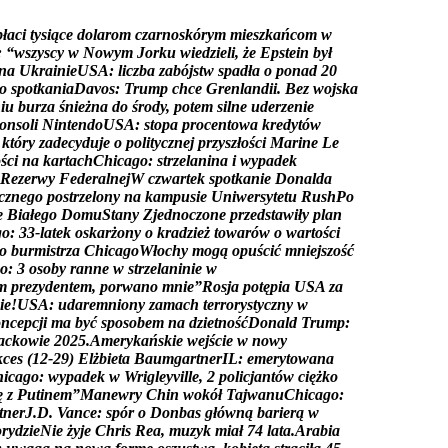
p
ł
a
c
i
t
y
s
i
ą
c
e
d
o
l
a
r
o
m
c
z
a
r
n
o
s
k
ó
r
y
m
m
i
e
s
z
k
a
ń
c
o
m
w
:
“
w
s
z
y
s
c
y
w
N
o
w
y
m
J
o
r
k
u
w
i
e
d
z
i
e
l
i
,
ż
e
E
p
s
t
e
i
n
b
y
ł
n
a
U
k
r
a
i
n
i
e
U
S
A
:
l
i
c
z
b
a
z
a
b
ó
j
s
t
w
s
p
a
d
ł
a
o
p
o
n
a
d
2
0
o
s
p
o
t
k
a
n
i
a
D
a
v
o
s
:
T
r
u
m
p
c
h
c
e
G
r
e
n
l
a
n
d
i
i
.
B
e
z
w
o
j
s
k
a
n
i
u
b
u
r
z
a
ś
n
i
e
ż
n
a
d
o
ś
r
o
d
y
,
p
o
t
e
m
s
i
l
n
e
u
d
e
r
z
e
n
i
e
o
n
s
o
l
i
N
i
n
t
e
n
d
o
U
S
A
:
s
t
o
p
a
p
r
o
c
e
n
t
o
w
a
k
r
e
d
y
t
ó
w
k
t
ó
r
y
z
a
d
e
c
y
d
u
j
e
o
p
o
l
i
t
y
c
z
n
e
j
p
r
z
y
s
z
ł
o
ś
c
i
M
a
r
i
n
e
L
e
o
ś
c
i
n
a
k
a
r
t
a
c
h
C
h
i
c
a
g
o
:
s
t
r
z
e
l
a
n
i
n
a
i
w
y
p
a
d
e
k
R
e
z
e
r
w
y
F
e
d
e
r
a
l
n
e
j
W
c
z
w
a
r
t
e
k
s
p
o
t
k
a
n
i
e
D
o
n
a
l
d
a
c
z
n
e
g
o
p
o
s
t
r
z
e
l
o
n
y
n
a
k
a
m
p
u
s
i
e
U
n
i
w
e
r
s
y
t
e
t
u
R
u
s
h
P
o
e
B
i
a
ł
e
g
o
D
o
m
u
S
t
a
n
y
Z
j
e
d
n
o
c
z
o
n
e
p
r
z
e
d
s
t
a
w
i
ł
y
p
l
a
n
g
o
:
3
3
-
l
a
t
e
k
o
s
k
a
r
ż
o
n
y
o
k
r
a
d
z
i
e
ż
t
o
w
a
r
ó
w
o
w
a
r
t
o
ś
c
i
o
b
u
r
m
i
s
t
r
z
a
C
h
i
c
a
g
o
W
ł
o
c
h
y
m
o
g
ą
o
p
u
ś
c
i
ć
m
n
i
e
j
s
z
o
ś
ć
o
:
3
o
s
o
b
y
r
a
n
n
e
w
s
t
r
z
e
l
a
n
i
n
i
e
w
m
p
r
e
z
y
d
e
n
t
e
m
,
p
o
r
w
a
n
o
m
n
i
e
”
R
o
s
j
a
p
o
t
ę
p
i
a
U
S
A
z
a
i
e
!
U
S
A
:
u
d
a
r
e
m
n
i
o
n
y
z
a
m
a
c
h
t
e
r
r
o
r
y
s
t
y
c
z
n
y
w
o
n
c
e
p
c
j
i
m
a
b
y
ć
s
p
o
s
o
b
e
m
n
a
d
z
i
e
t
n
o
ś
ć
D
o
n
a
l
d
T
r
u
m
p
:
a
c
k
o
w
i
e
2
0
2
5
.
A
m
e
r
y
k
a
ń
s
k
i
e
w
e
j
ś
c
i
e
w
n
o
w
y
k
c
e
s
(
1
2
-
2
9
)
E
l
ż
b
i
e
t
a
B
a
u
m
g
a
r
t
n
e
r
I
L
:
e
m
e
r
y
t
o
w
a
n
a
h
i
c
a
g
o
:
w
y
p
a
d
e
k
w
W
r
i
g
l
e
y
v
i
l
l
e
,
2
p
o
l
i
c
j
a
n
t
ó
w
c
i
ę
ż
k
o
ę
z
P
u
t
i
n
e
m
”
M
a
n
e
w
r
y
C
h
i
n
w
o
k
ó
ł
T
a
j
w
a
n
u
C
h
i
c
a
g
o
:
t
n
e
r
J
.
D
.
V
a
n
c
e
:
s
p
ó
r
o
D
o
n
b
a
s
g
ł
ó
w
n
ą
b
a
r
i
e
r
ą
w
o
r
y
d
z
i
e
N
i
e
ż
y
j
e
C
h
r
i
s
R
e
a
,
m
u
z
y
k
m
i
a
ł
7
4
l
a
t
a
.
A
r
a
b
i
a