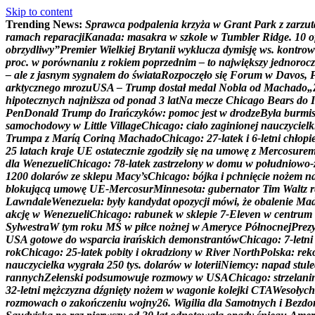
Skip to content
Trending News:
S
p
r
a
w
c
a
p
o
d
p
a
l
e
n
i
a
k
r
z
y
ż
a
w
G
r
a
n
t
P
a
r
k
z
z
a
r
z
u
t
r
a
m
a
c
h
r
e
p
a
r
a
c
j
i
K
a
n
a
d
a
:
m
a
s
a
k
r
a
w
s
z
k
o
l
e
w
T
u
m
b
l
e
r
R
i
d
g
e
.
1
0
o
o
b
r
z
y
d
l
i
w
y
”
P
r
e
m
i
e
r
W
i
e
l
k
i
e
j
B
r
y
t
a
n
i
i
w
y
k
l
u
c
z
a
d
y
m
i
s
j
ę
w
s
.
k
o
n
t
r
o
w
p
r
o
c
.
w
p
o
r
ó
w
n
a
n
i
u
z
r
o
k
i
e
m
p
o
p
r
z
e
d
n
i
m
–
t
o
n
a
j
w
i
ę
k
s
z
y
j
e
d
n
o
r
o
c
z
–
a
l
e
z
j
a
s
n
y
m
s
y
g
n
a
ł
e
m
d
o
ś
w
i
a
t
a
R
o
z
p
o
c
z
ę
ł
o
s
i
ę
F
o
r
u
m
w
D
a
v
o
s
,
a
r
k
t
y
c
z
n
e
g
o
m
r
o
z
u
U
S
A
–
T
r
u
m
p
d
o
s
t
a
ł
m
e
d
a
l
N
o
b
l
a
o
d
M
a
c
h
a
d
o
„
h
i
p
o
t
e
c
z
n
y
c
h
n
a
j
n
i
ż
s
z
a
o
d
p
o
n
a
d
3
l
a
t
N
a
m
e
c
z
e
C
h
i
c
a
g
o
B
e
a
r
s
d
o
I
P
e
n
D
o
n
a
l
d
T
r
u
m
p
d
o
I
r
a
ń
c
z
y
k
ó
w
:
p
o
m
o
c
j
e
s
t
w
d
r
o
d
z
e
B
y
ł
a
b
u
r
m
i
s
a
m
o
c
h
o
d
o
w
y
w
L
i
t
t
l
e
V
i
l
l
a
g
e
C
h
i
c
a
g
o
:
c
i
a
ł
o
z
a
g
i
n
i
o
n
e
j
n
a
u
c
z
y
c
i
e
l
k
T
r
u
m
p
a
z
M
a
r
í
ą
C
o
r
i
n
ą
M
a
c
h
a
d
o
C
h
i
c
a
g
o
:
2
7
-
l
a
t
e
k
i
6
-
l
e
t
n
i
c
h
ł
o
p
i
2
5
l
a
t
a
c
h
k
r
a
j
e
U
E
o
s
t
a
t
e
c
z
n
i
e
z
g
o
d
z
i
ł
y
s
i
ę
n
a
u
m
o
w
ę
z
M
e
r
c
o
s
u
r
e
d
l
a
W
e
n
e
z
u
e
l
i
C
h
i
c
a
g
o
:
7
8
-
l
a
t
e
k
z
a
s
t
r
z
e
l
o
n
y
w
d
o
m
u
w
p
o
ł
u
d
n
i
o
w
o
-
1
2
0
0
d
o
l
a
r
ó
w
z
e
s
k
l
e
p
u
M
a
c
y
’
s
C
h
i
c
a
g
o
:
b
ó
j
k
a
i
p
c
h
n
i
ę
c
i
e
n
o
ż
e
m
n
b
l
o
k
u
j
ą
c
ą
u
m
o
w
ę
U
E
-
M
e
r
c
o
s
u
r
M
i
n
n
e
s
o
t
a
:
g
u
b
e
r
n
a
t
o
r
T
i
m
W
a
l
t
z
r
L
a
w
n
d
a
l
e
W
e
n
e
z
u
e
l
a
:
b
y
ł
y
k
a
n
d
y
d
a
t
o
p
o
z
y
c
j
i
m
ó
w
i
,
ż
e
o
b
a
l
e
n
i
e
M
a
a
k
c
j
ę
w
W
e
n
e
z
u
e
l
i
C
h
i
c
a
g
o
:
r
a
b
u
n
e
k
w
s
k
l
e
p
i
e
7
-
E
l
e
v
e
n
w
c
e
n
t
r
u
m
S
y
l
w
e
s
t
r
a
W
t
y
m
r
o
k
u
M
Ś
w
p
i
ł
c
e
n
o
ż
n
e
j
w
A
m
e
r
y
c
e
P
ó
ł
n
o
c
n
e
j
P
r
e
z
U
S
A
g
o
t
o
w
e
d
o
w
s
p
a
r
c
i
a
i
r
a
ń
s
k
i
c
h
d
e
m
o
n
s
t
r
a
n
t
ó
w
C
h
i
c
a
g
o
:
7
-
l
e
t
n
i
r
o
k
C
h
i
c
a
g
o
:
2
5
-
l
a
t
e
k
p
o
b
i
t
y
i
o
k
r
a
d
z
i
o
n
y
w
R
i
v
e
r
N
o
r
t
h
P
o
l
s
k
a
:
r
e
k
n
a
u
c
z
y
c
i
e
l
k
a
w
y
g
r
a
ł
a
2
5
0
t
y
s
.
d
o
l
a
r
ó
w
w
l
o
t
e
r
i
i
N
i
e
m
c
y
:
n
a
p
a
d
s
t
u
l
e
r
a
n
n
y
c
h
Z
e
ł
e
n
s
k
i
p
o
d
s
u
m
o
w
u
j
e
r
o
z
m
o
w
y
w
U
S
A
C
h
i
c
a
g
o
:
s
t
r
z
e
l
a
n
i
3
2
-
l
e
t
n
i
m
ę
ż
c
z
y
z
n
a
d
ź
g
n
i
ę
t
y
n
o
ż
e
m
w
w
a
g
o
n
i
e
k
o
l
e
j
k
i
C
T
A
W
e
s
o
ł
y
c
h
r
o
z
m
o
w
a
c
h
o
z
a
k
o
ń
c
z
e
n
i
u
w
o
j
n
y
2
6
.
W
i
g
i
l
i
a
d
l
a
S
a
m
o
t
n
y
c
h
i
B
e
z
d
o