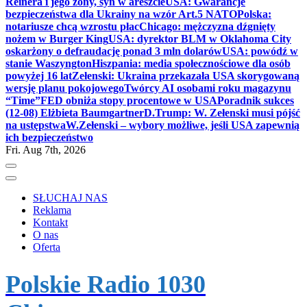
Reinera i jego żony, syn w areszcie
USA: Gwarancje
bezpieczeństwa dla Ukrainy na wzór Art.5 NATO
Polska:
notariusze chcą wzrostu płac
Chicago: mężczyzna dźgnięty
nożem w Burger King
USA: dyrektor BLM w Oklahoma City
oskarżony o defraudację ponad 3 mln dolarów
USA: powódź w
stanie Waszyngton
Hiszpania: media społecznościowe dla osób
powyżej 16 lat
Zełenski: Ukraina przekazała USA skorygowaną
wersję planu pokojowego
Twórcy AI osobami roku magazynu
“Time”
FED obniża stopy procentowe w USA
Poradnik sukces
(12-08) Elżbieta Baumgartner
D.Trump: W. Zełenski musi pójść
na ustępstwa
W.Zełenski – wybory możliwe, jeśli USA zapewnią
ich bezpieczeństwo
Fri. Aug 7th, 2026
SŁUCHAJ NAS
Reklama
Kontakt
O nas
Oferta
Polskie Radio 1030