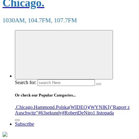
Chicago.
1030AM, 104.7FM, 107.7FM
Search for:
Or check our Popular Categories...
.Chicago
.Hammond
.Polska
(WIDEO)
(WYNIKI)
"Raport z
Auschwitz"
#63sekundy
#RobertDeNiro
1 listopada
Subscribe