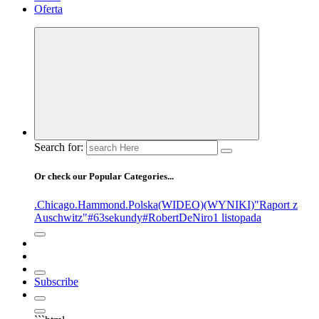
Oferta
Search for:
Or check our Popular Categories...
.Chicago
.Hammond
.Polska
(WIDEO)
(WYNIKI)
"Raport z
Auschwitz"
#63sekundy
#RobertDeNiro
1 listopada
Subscribe