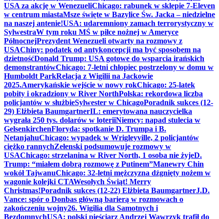
USA za akcję w Wenezueli
Chicago: rabunek w sklepie 7-Eleven
w centrum miasta
Msze święte w Bazylice Św. Jacka – niedzielne
na naszej antenie!
USA: udaremniony zamach terrorystyczny w
Sylwestra
W tym roku MŚ w piłce nożnej w Ameryce
Północnej
Prezydent Wenezueli otwarty na rozmowy z
USA
Chiny: podatek od antykoncepcji ma być sposobem na
dzietność
Donald Trump: USA gotowe do wsparcia irańskich
demonstrantów
Chicago: 7-letni chłopiec postrzelony w domu w
Humboldt Park
Relacja z Wigilii na Jackowie
2025.
Amerykańskie wejście w nowy rok
Chicago: 25-latek
pobity i okradziony w River North
Polska: rekordowa liczba
policjantów w służbie
Sylwester w Chicago
Poradnik sukces (12-
29) Elżbieta Baumgartner
IL: emerytowana nauczycielka
wygrała 250 tys. dolarów w loterii
Niemcy: napad stulecia w
Gelsenkirchen
Floryda: spotkanie D. Trumpa i B.
Netanjahu
Chicago: wypadek w Wrigleyville, 2 policjantów
ciężko rannych
Zełenski podsumowuje rozmowy w
USA
Chicago: strzelanina w River North, 1 osoba nie żyje
D.
Trump: “miałem dobrą rozmowę z Putinem”
Manewry Chin
wokół Tajwanu
Chicago: 32-letni mężczyzna dźgnięty nożem w
wagonie kolejki CTA
Wesołych Świąt! Merry
Christmas!
Poradnik sukces (12-22) Elżbieta Baumgartner
J.D.
Vance: spór o Donbas główną barierą w rozmowach o
zakończeniu wojny
26. Wigilia dla Samotnych i
Bezdomnych
USA: polski pięściarz Andrzej Wawrzyk trafił do