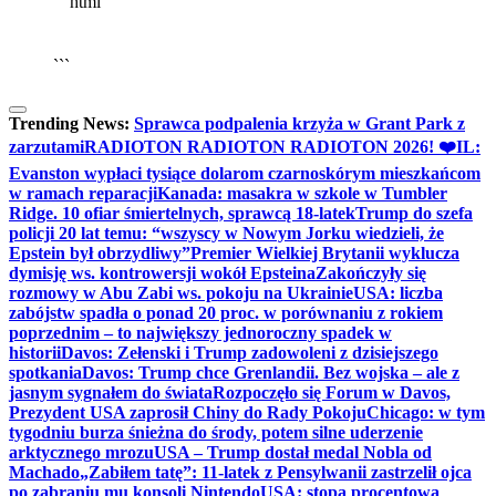
```html
▶
Kliknij PLAY, aby słuchać
🔈
🔊
```
Trending News:
Sprawca podpalenia krzyża w Grant Park z
zarzutami
RADIOTON RADIOTON RADIOTON 2026! ❤️
IL:
Evanston wypłaci tysiące dolarom czarnoskórym mieszkańcom
w ramach reparacji
Kanada: masakra w szkole w Tumbler
Ridge. 10 ofiar śmiertelnych, sprawcą 18-latek
Trump do szefa
policji 20 lat temu: “wszyscy w Nowym Jorku wiedzieli, że
Epstein był obrzydliwy”
Premier Wielkiej Brytanii wyklucza
dymisję ws. kontrowersji wokół Epsteina
Zakończyły się
rozmowy w Abu Zabi ws. pokoju na Ukrainie
USA: liczba
zabójstw spadła o ponad 20 proc. w porównaniu z rokiem
poprzednim – to największy jednoroczny spadek w
historii
Davos: Zełenski i Trump zadowoleni z dzisiejszego
spotkania
Davos: Trump chce Grenlandii. Bez wojska – ale z
jasnym sygnałem do świata
Rozpoczęło się Forum w Davos,
Prezydent USA zaprosił Chiny do Rady Pokoju
Chicago: w tym
tygodniu burza śnieżna do środy, potem silne uderzenie
arktycznego mrozu
USA – Trump dostał medal Nobla od
Machado
„Zabiłem tatę”: 11-latek z Pensylwanii zastrzelił ojca
po zabraniu mu konsoli Nintendo
USA: stopa procentowa