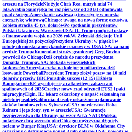
aresztu na Florydzie
Nie żyje Chris Rea, muzyk miał 74
lata.
Arabia Saudyjska po raz pierwszy od 30 lat odnotowała
opady śniegu.
Amerykanie zawieszają inwestycje w morską
energetykę wiatrową
Chicago: uwaga na nową formę oszustwa,
kobieta straciła 45 tys. dolarów
Po spotkaniu prezydentów
Polski i Ukrainy w Warszawie
USA: D. Trump podpisał ustawę
o finansowaniu wojsk na 2026 rok
W. Zełenski dziękuje Unii
Europejskiej za pożyczkę
Prezydent Ukrainy: w piątek i w
sobotę ukraińsko-amerykańskie rozmowy w USA
USA: za nami
orędzie Trumpa
Komendant straży granicznej Greg Bovino
powrócił do Chicago
Dziś orędzie do narodu prezydenta
Donalda Trumpa
USA: blokada wenezuelskich
tankowców
Ameryka czeka na kolejnego miliardera, dziś
losowanie Powerball
Prezydent Trump złożył pozew na 10 mld
dolarów przeciw BBC
Poradnik sukces (12-15) Elżbieta
Baumgartner
KE wycofuje się z całkowitego zakazu aut
spalinowych od 2035
Czechy: nowy rząd odrzucił ETS2 i pakt
migracyjny
Elgin, IL: lekarz oskarżony o napaść seksualną na
nieletniej osobie
Kalifornia: 4 osoby oskarżone o planowanie
ataków bombowych w Sylwestra
USA: morderstwo Roba
Reinera i jego żony, syn w areszcie
USA: Gwarancje
bezpieczeństwa dla Ukrainy na wzór Art.5 NATO
Polska:
notariusze chcą wzrostu płac
Chicago: mężczyzna dźgnięty
nożem w Burger King
USA: dyrektor BLM w Oklahoma City
oskarżony o defraudację ponad 3 mln dolarów
USA: powódź w