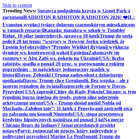
Skip to content
Trending News:
Sprawca podpalenia krzyża w Grant Park z
zarzutami
RADIOTON RADIOTON RADIOTON 2026! ❤️
IL:
Evanston wypłaci tysiące dolarom czarnoskórym mieszkańcom
w ramach reparacji
Kanada: masakra w szkole w Tumbler
Ridge. 10 ofiar śmiertelnych, sprawcą 18-latek
Trump do szefa
policji 20 lat temu: “wszyscy w Nowym Jorku wiedzieli, że
Epstein był obrzydliwy”
Premier Wielkiej Brytanii wyklucza
dymisję ws. kontrowersji wokół Epsteina
Zakończyły się
rozmowy w Abu Zabi ws. pokoju na Ukrainie
USA: liczba
zabójstw spadła o ponad 20 proc. w porównaniu z rokiem
poprzednim – to największy jednoroczny spadek w
historii
Davos: Zełenski i Trump zadowoleni z dzisiejszego
spotkania
Davos: Trump chce Grenlandii. Bez wojska – ale z
jasnym sygnałem do świata
Rozpoczęło się Forum w Davos,
Prezydent USA zaprosił Chiny do Rady Pokoju
Chicago: w tym
tygodniu burza śnieżna do środy, potem silne uderzenie
arktycznego mrozu
USA – Trump dostał medal Nobla od
Machado
„Zabiłem tatę”: 11-latek z Pensylwanii zastrzelił ojca
po zabraniu mu konsoli Nintendo
USA: stopa procentowa
kredytów hipotecznych najniższa od ponad 3 lat
Na mecze
Chicago Bears do Indiany? Senat przedstawił projekt
ustawy
Paryż: rozpoczął się proces, który zadecyduje o
politycznej przyszłości Marine Le Pen
Donald Trump do