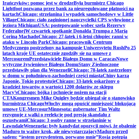
Irańczyków: pomoc jest w drodze
Była burmistrz Chicago
Lightfoot pozwana przez bank za nieuregulowane płatności na
kartach
Chicago: strzelanina i wypadek samochodowy w Little
Village
Chicago: ciało zaginionej nauczycielki CPS wyłowione z
jeziora Michigan
USA: postępowanie wobec szefa Rezerwy
Federalnej
W czwartek spotkanie Donalda Trumpa z Maríą
Coriną Machado
Chicago: 27-latek i 6-letni chłopiec ranni w
ataku w Lincoln Park
Chicago: pracownik Centrum
Medycznego postrzelony na kampusie Uniwersytetu Rush
Po 25
latach kraje UE ostatecznie zgodziły się na umowę z
Mercosurem
Przedstawiciele Białego Domu w Caracas
Nowe
wytyczne żywieniowe Białego Domu
Stany Zjednoczone
przedstawiły plan dla Wenezueli
Chicago: 78-latek zastrzelony
w domu w południowo-zachodniej części miasta
Chiny karzą
Japonię, Tokio protestuje
Chicago: 33-latek oskarżony o
kradzież towarów o wartości 1200 dolarów ze sklepu
Macy’s
Chicago: bójka i pchnięcie nożem na stacji
CTA
Kongresmen Mike Quigley będzie ubiegał się o stanowisko
burmistrza Chicago
Włochy mogą opuścić mniejszość blokującą
umowę UE-Mercosur
Minnesota: gubernator Tim Waltz
rezygnuje z walki o reelekcję pod presją skandalu z
oszustwami
Chicago: 3 osoby ranne w strzelaninie w
Lawndale
Wenezuela: były kandydat opozycji mówi, że obalenie
Maduro to ważny krok, ale niewystarczający
Maduro przed
sądem: “jestem prezydentem, porwano mnie”
Rosja potępia