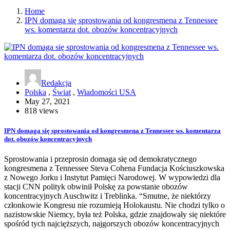
Home
IPN domaga się sprostowania od kongresmena z Tennessee
ws. komentarza dot. obozów koncentracyjnych
Redakcja
Polska
,
Świat
,
Wiadomości USA
May 27, 2021
818 views
IPN domaga się sprostowania od kongresmena z Tennessee ws. komentarza
dot. obozów koncentracyjnych
Sprostowania i przeprosin domaga się od demokratycznego
kongresmena z Tennessee Steva Cohena Fundacja Kościuszkowska
z Nowego Jorku i Instytut Pamięci Narodowej. W wypowiedzi dla
stacji CNN polityk obwinił Polskę za powstanie obozów
koncentracyjnych Auschwitz i Treblinka. “Smutne, że niektórzy
członkowie Kongresu nie rozumieją Holokaustu. Nie chodzi tylko o
nazistowskie Niemcy, była też Polska, gdzie znajdowały się niektóre
spośród tych najcięższych, najgorszych obozów koncentracyjnych