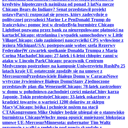
kredytów hipotecznych najniższa od ponad 3 lat
Na mecze
Chicago Bears do Indiany? Senat przedstawił projekt
ustawy
Paryż: rozpoczął się proces, który zadecyduje o
politycznej przyszłości Marine Le Pen
Donald Trump do
Irańczyków: pomoc jest w drodze
Była burmistrz Chicago
Lightfoot pozwana przez bank za nieuregulowane płatności na
kartach
Chicago: strzelanina i wypadek samochodowy w Little
Village
Chicago: ciało zaginionej nauczycielki CPS wyłowione z
jeziora Michigan
USA: postępowanie wobec szefa Rezerwy
Federalnej
W czwartek spotkanie Donalda Trumpa z Maríą
Coriną Machado
Chicago: 27-latek i 6-letni chłopiec ranni w
ataku w Lincoln Park
Chicago: pracownik Centrum
Medycznego postrzelony na kampusie Uniwersytetu Rush
Po 25
latach kraje UE ostatecznie zgodziły się na umowę z
Mercosurem
Przedstawiciele Białego Domu w Caracas
Nowe
wytyczne żywieniowe Białego Domu
Stany Zjednoczone
przedstawiły plan dla Wenezueli
Chicago: 78-latek zastrzelony
w domu w południowo-zachodniej części miasta
Chiny karzą
Japonię, Tokio protestuje
Chicago: 33-latek oskarżony o
kradzież towarów o wartości 1200 dolarów ze sklepu
Macy’s
Chicago: bójka i pchnięcie nożem na stacji
CTA
Kongresmen Mike Quigley będzie ubiegał się o stanowisko
burmistrza Chicago
Włochy mogą opuścić mniejszość blokującą
umowę UE-Mercosur
Minnesota: gubernator Tim Waltz
rezygnuje z walki o reelekcję pod presją skandalu z