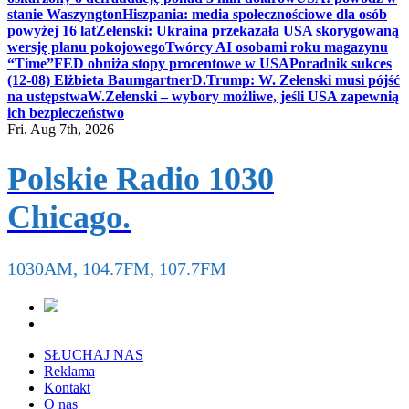
stanie Waszyngton
Hiszpania: media społecznościowe dla osób
powyżej 16 lat
Zełenski: Ukraina przekazała USA skorygowaną
wersję planu pokojowego
Twórcy AI osobami roku magazynu
“Time”
FED obniża stopy procentowe w USA
Poradnik sukces
(12-08) Elżbieta Baumgartner
D.Trump: W. Zełenski musi pójść
na ustępstwa
W.Zełenski – wybory możliwe, jeśli USA zapewnią
ich bezpieczeństwo
Fri. Aug 7th, 2026
Polskie Radio 1030
Chicago.
1030AM, 104.7FM, 107.7FM
SŁUCHAJ NAS
Reklama
Kontakt
O nas