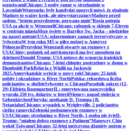
oszustwami
Chicago: 3 osoby ranne w strzelaninie w
Lawndale
Wenezuela: były kandydat opozycji mówi, że obalenie
Maduro to ważny krok, ale niewystarczający
Maduro przed
sądem: “jestem prezydentem, porwano mnie”
Rosja potępia
USA za akcję w Wenezueli
Chicago: rabunek w sklepie 7-Eleven
w centrum miasta
Msze święte w Bazylice Św. Jacka – niedzielne
na naszej antenie!
USA: udaremniony zamach terrorystyczny w
Sylwestra
W tym roku MŚ w piłce nożnej w Ameryce
Północnej
Prezydent Wenezueli otwarty na rozmowy z
USA
Chiny: podatek od antykoncepcji ma być sposobem na
dzietność
Donald Trump: USA gotowe do wsparcia irańskich
demonstrantów
Chicago: 7-letni chłopiec postrzelony w domu w
Humboldt Park
Relacja z Wigilii na Jackowie
2025.
Amerykańskie wejście w nowy rok
Chicago: 25-latek
pobity i okradziony w River North
Polska: rekordowa liczba
policjantów w służbie
Sylwester w Chicago
Poradnik sukces (12-
29) Elżbieta Baumgartner
IL: emerytowana nauczycielka
wygrała 250 tys. dolarów w loterii
Niemcy: napad stulecia w
Gelsenkirchen
Floryda: spotkanie D. Trumpa i B.
Netanjahu
Chicago: wypadek w Wrigleyville, 2 policjantów
ciężko rannych
Zełenski podsumowuje rozmowy w
USA
Chicago: strzelanina w River North, 1 osoba nie żyje
D.
Trump: “miałem dobrą rozmowę z Putinem”
Manewry Chin
wokół Tajwanu
Chicago: 32-letni mężczyzna dźgnięty nożem w