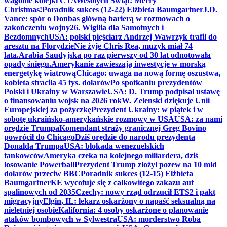
wagonie kolejki CTA
Wesołych Świąt! Merry
Christmas!
Poradnik sukces (12-22) Elżbieta Baumgartner
J.D.
Vance: spór o Donbas główną barierą w rozmowach o
zakończeniu wojny
26. Wigilia dla Samotnych i
Bezdomnych
USA: polski pięściarz Andrzej Wawrzyk trafił do
aresztu na Florydzie
Nie żyje Chris Rea, muzyk miał 74
lata.
Arabia Saudyjska po raz pierwszy od 30 lat odnotowała
opady śniegu.
Amerykanie zawieszają inwestycje w morską
energetykę wiatrową
Chicago: uwaga na nową formę oszustwa,
kobieta straciła 45 tys. dolarów
Po spotkaniu prezydentów
Polski i Ukrainy w Warszawie
USA: D. Trump podpisał ustawę
o finansowaniu wojsk na 2026 rok
W. Zełenski dziękuje Unii
Europejskiej za pożyczkę
Prezydent Ukrainy: w piątek i w
sobotę ukraińsko-amerykańskie rozmowy w USA
USA: za nami
orędzie Trumpa
Komendant straży granicznej Greg Bovino
powrócił do Chicago
Dziś orędzie do narodu prezydenta
Donalda Trumpa
USA: blokada wenezuelskich
tankowców
Ameryka czeka na kolejnego miliardera, dziś
losowanie Powerball
Prezydent Trump złożył pozew na 10 mld
dolarów przeciw BBC
Poradnik sukces (12-15) Elżbieta
Baumgartner
KE wycofuje się z całkowitego zakazu aut
spalinowych od 2035
Czechy: nowy rząd odrzucił ETS2 i pakt
migracyjny
Elgin, IL: lekarz oskarżony o napaść seksualną na
nieletniej osobie
Kalifornia: 4 osoby oskarżone o planowanie
ataków bombowych w Sylwestra
USA: morderstwo Roba