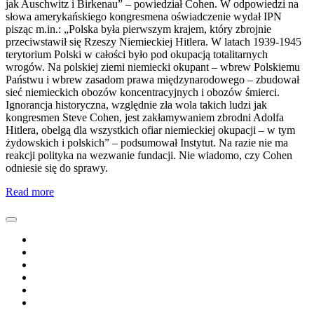
jak Auschwitz i Birkenau” – powiedział Cohen. W odpowiedzi na
słowa amerykańskiego kongresmena oświadczenie wydał IPN
pisząc m.in.: „Polska była pierwszym krajem, który zbrojnie
przeciwstawił się Rzeszy Niemieckiej Hitlera. W latach 1939-1945
terytorium Polski w całości było pod okupacją totalitarnych
wrogów. Na polskiej ziemi niemiecki okupant – wbrew Polskiemu
Państwu i wbrew zasadom prawa międzynarodowego – zbudował
sieć niemieckich obozów koncentracyjnych i obozów śmierci.
Ignorancja historyczna, względnie zła wola takich ludzi jak
kongresmen Steve Cohen, jest zakłamywaniem zbrodni Adolfa
Hitlera, obelgą dla wszystkich ofiar niemieckiej okupacji – w tym
żydowskich i polskich” – podsumował Instytut. Na razie nie ma
reakcji polityka na wezwanie fundacji. Nie wiadomo, czy Cohen
odniesie się do sprawy.
Read more