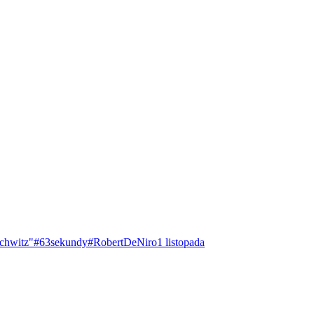
chwitz"
#63sekundy
#RobertDeNiro
1 listopada