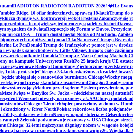
zutami
RADIOTON RADIOTON RADIOTON 2026! ❤️
IL: Evans
mbler Ridge. 10 ofiar śmiertelnych, sprawcą 18-latek
Trump do sz
yklucza dymisję ws. kontrowersji wokół Epsteina
Zakończyły się 
poprzednim – to największy jednoroczny spadek w historii
Davos: 
nym sygnałem do świata
Rozpoczęło się Forum w Davos, Prezydent
nego mrozu
USA – Trump dostał medal Nobla od Machado
„Zabiłem 
ipotecznych najniższa od ponad 3 lat
Na mecze Chicago Bears do 
 Marine Le Pen
Donald Trump do Irańczyków: pomoc jest w drodze
na i wypadek samochodowy w Little Village
Chicago: ciało zaginion
czwartek spotkanie Donalda Trumpa z Maríą Coriną Machado
Ch
ony na kampusie Uniwersytetu Rush
Po 25 latach kraje UE ostate
czne żywieniowe Białego Domu
Stany Zjednoczone przedstawiły p
ę, Tokio protestuje
Chicago: 33-latek oskarżony o kradzież towaró
ędzie ubiegał się o stanowisko burmistrza Chicago
Włochy mogą 
reelekcję pod presją skandalu z oszustwami
Chicago: 3 osoby rann
 niewystarczający
Maduro przed sądem: “jestem prezydentem, po
a
Msze święte w Bazylice Św. Jacka – niedzielne na naszej antenie!
rezydent Wenezueli otwarty na rozmowy z USA
Chiny: podatek o
monstrantów
Chicago: 7-letni chłopiec postrzelony w domu w Hum
y i okradziony w River North
Polska: rekordowa liczba policjantów
250 tys. dolarów w loterii
Niemcy: napad stulecia w Gelsenkirche
ko rannych
Zełenski podsumowuje rozmowy w USA
Chicago: strzel
anu
Chicago: 32-letni mężczyzna dźgnięty nożem w wagonie kolej
 główną barierą w rozmowach o zakończeniu wojny
26. Wigilia dl