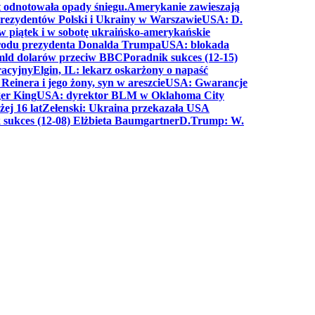
t odnotowała opady śniegu.
Amerykanie zawieszają
prezydentów Polski i Ukrainy w Warszawie
USA: D.
w piątek i w sobotę ukraińsko-amerykańskie
arodu prezydenta Donalda Trumpa
USA: blokada
 mld dolarów przeciw BBC
Poradnik sukces (12-15)
racyjny
Elgin, IL: lekarz oskarżony o napaść
inera i jego żony, syn w areszcie
USA: Gwarancje
er King
USA: dyrektor BLM w Oklahoma City
ej 16 lat
Zełenski: Ukraina przekazała USA
 sukces (12-08) Elżbieta Baumgartner
D.Trump: W.