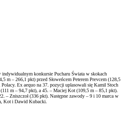
ce w indywidualnym konkursie Pucharu Świata w skokach
134,5 m – 266,1 pkt) przed Słoweńcem Peterem Prevcem (128,5
i Polacy. Ex aequo na 37. pozycji uplasowali się Kamil Stoch
(111 m – 94,7 pkt), a 45. – Maciej Kot (109,5 m – 85,1 pkt).
22. – Zniszczoł (336 pkt). Następne zawody – 9 i 10 marca w
h, Kot i Dawid Kubacki.