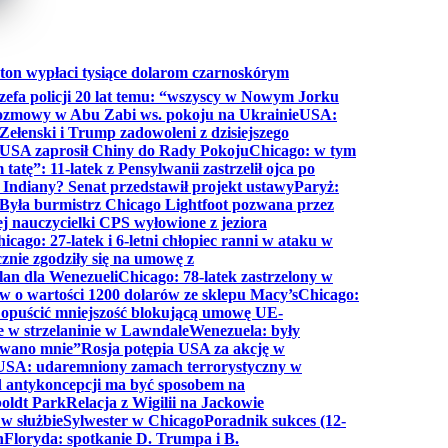
ton wypłaci tysiące dolarom czarnoskórym
efa policji 20 lat temu: “wszyscy w Nowym Jorku
rozmowy w Abu Zabi ws. pokoju na Ukrainie
USA:
Zełenski i Trump zadowoleni z dzisiejszego
 USA zaprosił Chiny do Rady Pokoju
Chicago: w tym
tatę”: 11-latek z Pensylwanii zastrzelił ojca po
Indiany? Senat przedstawił projekt ustawy
Paryż:
Była burmistrz Chicago Lightfoot pozwana przez
ej nauczycielki CPS wyłowione z jeziora
icago: 27-latek i 6-letni chłopiec ranni w ataku w
cznie zgodziły się na umowę z
lan dla Wenezueli
Chicago: 78-latek zastrzelony w
w o wartości 1200 dolarów ze sklepu Macy’s
Chicago:
opuścić mniejszość blokującą umowę UE-
e w strzelaninie w Lawndale
Wenezuela: były
rwano mnie”
Rosja potępia USA za akcję w
USA: udaremniony zamach terrorystyczny w
d antykoncepcji ma być sposobem na
boldt Park
Relacja z Wigilii na Jackowie
 w służbie
Sylwester w Chicago
Poradnik sukces (12-
n
Floryda: spotkanie D. Trumpa i B.