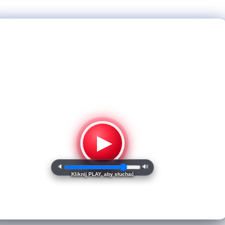
▶
🔈
🔊
Kliknij PLAY, aby słuchać