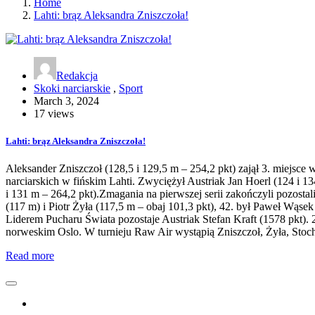
Home
Lahti: brąz Aleksandra Zniszczoła!
Redakcja
Skoki narciarskie
,
Sport
March 3, 2024
17 views
Lahti: brąz Aleksandra Zniszczoła!
Aleksander Zniszczoł (128,5 i 129,5 m – 254,2 pkt) zajął 3. miejs
narciarskich w fińskim Lahti. Zwyciężył Austriak Jan Hoerl (124 i 
i 131 m – 264,2 pkt).Zmagania na pierwszej serii zakończyli pozostal
(117 m) i Piotr Żyła (117,5 m – obaj 101,3 pkt), 42. był Paweł Wąsek 
Liderem Pucharu Świata pozostaje Austriak Stefan Kraft (1578 pkt). 
norweskim Oslo. W turnieju Raw Air wystąpią Zniszczoł, Żyła, Stoc
Read more