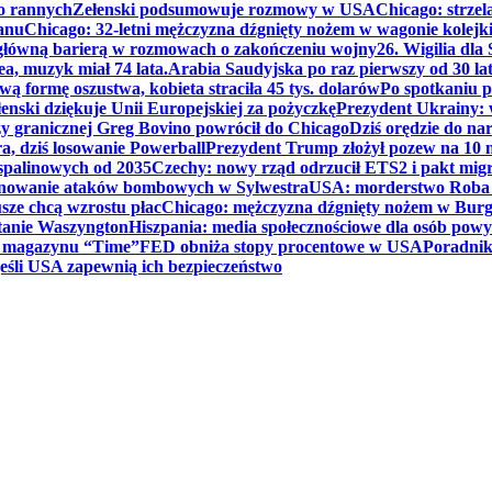
ko rannych
Zełenski podsumowuje rozmowy w USA
Chicago: strzel
anu
Chicago: 32-letni mężczyzna dźgnięty nożem w wagonie kolej
 główną barierą w rozmowach o zakończeniu wojny
26. Wigilia dl
ea, muzyk miał 74 lata.
Arabia Saudyjska po raz pierwszy od 30 la
ą formę oszustwa, kobieta straciła 45 tys. dolarów
Po spotkaniu 
enski dziękuje Unii Europejskiej za pożyczkę
Prezydent Ukrainy: 
y granicznej Greg Bovino powrócił do Chicago
Dziś orędzie do n
a, dziś losowanie Powerball
Prezydent Trump złożył pozew na 10
 spalinowych od 2035
Czechy: nowy rząd odrzucił ETS2 i pakt mig
planowanie ataków bombowych w Sylwestra
USA: morderstwo Roba Re
usze chcą wzrostu płac
Chicago: mężczyzna dźgnięty nożem w Burg
tanie Waszyngton
Hiszpania: media społecznościowe dla osób powyż
u magazynu “Time”
FED obniża stopy procentowe w USA
Poradnik
eśli USA zapewnią ich bezpieczeństwo