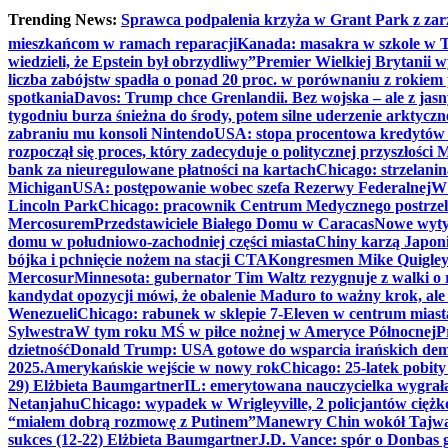
Trending News:
Sprawca podpalenia krzyża w Grant Park z zar
mieszkańcom w ramach reparacji
Kanada: masakra w szkole w Tu
wiedzieli, że Epstein był obrzydliwy”
Premier Wielkiej Brytanii w
liczba zabójstw spadła o ponad 20 proc. w porównaniu z rokiem 
spotkania
Davos: Trump chce Grenlandii. Bez wojska – ale z jas
tygodniu burza śnieżna do środy, potem silne uderzenie arktycz
zabraniu mu konsoli Nintendo
USA: stopa procentowa kredytów h
rozpoczął się proces, który zadecyduje o politycznej przyszłości
bank za nieuregulowane płatności na kartach
Chicago: strzelani
Michigan
USA: postępowanie wobec szefa Rezerwy Federalnej
W 
Lincoln Park
Chicago: pracownik Centrum Medycznego postrzel
Mercosurem
Przedstawiciele Białego Domu w Caracas
Nowe wyty
domu w południowo-zachodniej części miasta
Chiny karzą Japoni
bójka i pchnięcie nożem na stacji CTA
Kongresmen Mike Quigley b
Mercosur
Minnesota: gubernator Tim Waltz rezygnuje z walki o 
kandydat opozycji mówi, że obalenie Maduro to ważny krok, ale
Wenezueli
Chicago: rabunek w sklepie 7-Eleven w centrum miast
Sylwestra
W tym roku MŚ w piłce nożnej w Ameryce Północnej
P
dzietność
Donald Trump: USA gotowe do wsparcia irańskich de
2025.
Amerykańskie wejście w nowy rok
Chicago: 25-latek pobit
29) Elżbieta Baumgartner
IL: emerytowana nauczycielka wygrała 
Netanjahu
Chicago: wypadek w Wrigleyville, 2 policjantów cięż
“miałem dobrą rozmowę z Putinem”
Manewry Chin wokół Tajw
sukces (12-22) Elżbieta Baumgartner
J.D. Vance: spór o Donbas