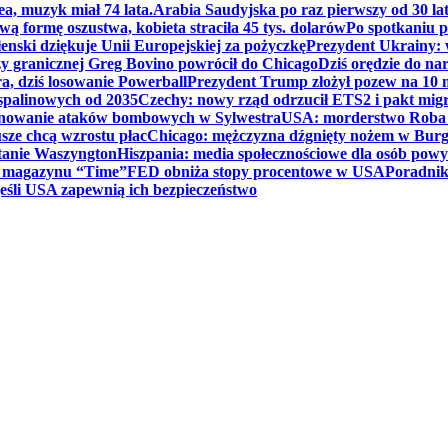
ea, muzyk miał 74 lata.
Arabia Saudyjska po raz pierwszy od 30 la
ą formę oszustwa, kobieta straciła 45 tys. dolarów
Po spotkaniu 
enski dziękuje Unii Europejskiej za pożyczkę
Prezydent Ukrainy: 
y granicznej Greg Bovino powrócił do Chicago
Dziś orędzie do n
a, dziś losowanie Powerball
Prezydent Trump złożył pozew na 10
 spalinowych od 2035
Czechy: nowy rząd odrzucił ETS2 i pakt mig
planowanie ataków bombowych w Sylwestra
USA: morderstwo Roba Re
usze chcą wzrostu płac
Chicago: mężczyzna dźgnięty nożem w Burg
tanie Waszyngton
Hiszpania: media społecznościowe dla osób powyż
u magazynu “Time”
FED obniża stopy procentowe w USA
Poradnik
eśli USA zapewnią ich bezpieczeństwo