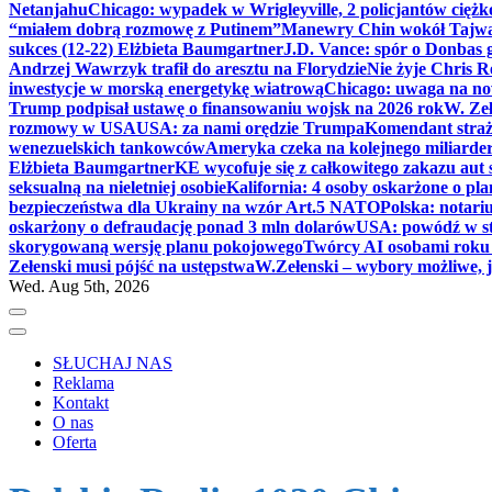
Netanjahu
Chicago: wypadek w Wrigleyville, 2 policjantów cięż
“miałem dobrą rozmowę z Putinem”
Manewry Chin wokół Tajw
sukces (12-22) Elżbieta Baumgartner
J.D. Vance: spór o Donbas
Andrzej Wawrzyk trafił do aresztu na Florydzie
Nie żyje Chris R
inwestycje w morską energetykę wiatrową
Chicago: uwaga na now
Trump podpisał ustawę o finansowaniu wojsk na 2026 rok
W. Zeł
rozmowy w USA
USA: za nami orędzie Trumpa
Komendant straż
wenezuelskich tankowców
Ameryka czeka na kolejnego miliarder
Elżbieta Baumgartner
KE wycofuje się z całkowitego zakazu aut
seksualną na nieletniej osobie
Kalifornia: 4 osoby oskarżone o 
bezpieczeństwa dla Ukrainy na wzór Art.5 NATO
Polska: notari
oskarżony o defraudację ponad 3 mln dolarów
USA: powódź w s
skorygowaną wersję planu pokojowego
Twórcy AI osobami rok
Zełenski musi pójść na ustępstwa
W.Zełenski – wybory możliwe, j
Wed. Aug 5th, 2026
SŁUCHAJ NAS
Reklama
Kontakt
O nas
Oferta