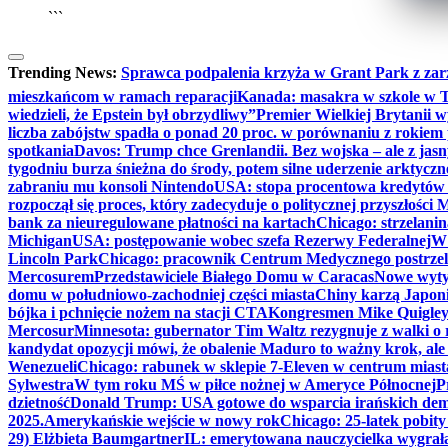
```
Trending News:
Sprawca podpalenia krzyża w Grant Park z zar
mieszkańcom w ramach reparacji
Kanada: masakra w szkole w Tu
wiedzieli, że Epstein był obrzydliwy”
Premier Wielkiej Brytanii w
liczba zabójstw spadła o ponad 20 proc. w porównaniu z rokiem 
spotkania
Davos: Trump chce Grenlandii. Bez wojska – ale z jas
tygodniu burza śnieżna do środy, potem silne uderzenie arktycz
zabraniu mu konsoli Nintendo
USA: stopa procentowa kredytów h
rozpoczął się proces, który zadecyduje o politycznej przyszłości
bank za nieuregulowane płatności na kartach
Chicago: strzelani
Michigan
USA: postępowanie wobec szefa Rezerwy Federalnej
W 
Lincoln Park
Chicago: pracownik Centrum Medycznego postrzel
Mercosurem
Przedstawiciele Białego Domu w Caracas
Nowe wyty
domu w południowo-zachodniej części miasta
Chiny karzą Japoni
bójka i pchnięcie nożem na stacji CTA
Kongresmen Mike Quigley b
Mercosur
Minnesota: gubernator Tim Waltz rezygnuje z walki o 
kandydat opozycji mówi, że obalenie Maduro to ważny krok, ale
Wenezueli
Chicago: rabunek w sklepie 7-Eleven w centrum miast
Sylwestra
W tym roku MŚ w piłce nożnej w Ameryce Północnej
P
dzietność
Donald Trump: USA gotowe do wsparcia irańskich de
2025.
Amerykańskie wejście w nowy rok
Chicago: 25-latek pobit
29) Elżbieta Baumgartner
IL: emerytowana nauczycielka wygrała 