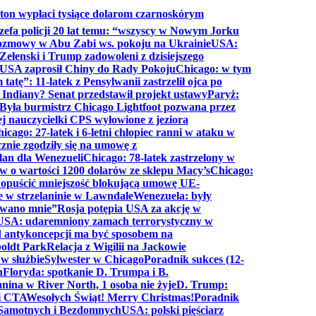
ton wypłaci tysiące dolarom czarnoskórym
efa policji 20 lat temu: “wszyscy w Nowym Jorku
rozmowy w Abu Zabi ws. pokoju na Ukrainie
USA:
Zełenski i Trump zadowoleni z dzisiejszego
 USA zaprosił Chiny do Rady Pokoju
Chicago: w tym
tatę”: 11-latek z Pensylwanii zastrzelił ojca po
Indiany? Senat przedstawił projekt ustawy
Paryż:
Była burmistrz Chicago Lightfoot pozwana przez
ej nauczycielki CPS wyłowione z jeziora
icago: 27-latek i 6-letni chłopiec ranni w ataku w
cznie zgodziły się na umowę z
lan dla Wenezueli
Chicago: 78-latek zastrzelony w
w o wartości 1200 dolarów ze sklepu Macy’s
Chicago:
opuścić mniejszość blokującą umowę UE-
e w strzelaninie w Lawndale
Wenezuela: były
rwano mnie”
Rosja potępia USA za akcję w
USA: udaremniony zamach terrorystyczny w
d antykoncepcji ma być sposobem na
boldt Park
Relacja z Wigilii na Jackowie
 w służbie
Sylwester w Chicago
Poradnik sukces (12-
n
Floryda: spotkanie D. Trumpa i B.
anina w River North, 1 osoba nie żyje
D. Trump:
ki CTA
Wesołych Świąt! Merry Christmas!
Poradnik
a Samotnych i Bezdomnych
USA: polski pięściarz