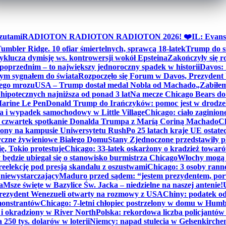
zutami
RADIOTON RADIOTON RADIOTON 2026! ❤️
IL: Evans
mbler Ridge. 10 ofiar śmiertelnych, sprawcą 18-latek
Trump do sz
yklucza dymisję ws. kontrowersji wokół Epsteina
Zakończyły się 
poprzednim – to największy jednoroczny spadek w historii
Davos: 
nym sygnałem do świata
Rozpoczęło się Forum w Davos, Prezydent
nego mrozu
USA – Trump dostał medal Nobla od Machado
„Zabiłem 
ipotecznych najniższa od ponad 3 lat
Na mecze Chicago Bears do 
 Marine Le Pen
Donald Trump do Irańczyków: pomoc jest w drodze
na i wypadek samochodowy w Little Village
Chicago: ciało zaginion
czwartek spotkanie Donalda Trumpa z Maríą Coriną Machado
Ch
ony na kampusie Uniwersytetu Rush
Po 25 latach kraje UE ostate
czne żywieniowe Białego Domu
Stany Zjednoczone przedstawiły p
ę, Tokio protestuje
Chicago: 33-latek oskarżony o kradzież towaró
ędzie ubiegał się o stanowisko burmistrza Chicago
Włochy mogą 
reelekcję pod presją skandalu z oszustwami
Chicago: 3 osoby rann
 niewystarczający
Maduro przed sądem: “jestem prezydentem, po
a
Msze święte w Bazylice Św. Jacka – niedzielne na naszej antenie!
rezydent Wenezueli otwarty na rozmowy z USA
Chiny: podatek o
monstrantów
Chicago: 7-letni chłopiec postrzelony w domu w Hum
y i okradziony w River North
Polska: rekordowa liczba policjantów
250 tys. dolarów w loterii
Niemcy: napad stulecia w Gelsenkirche