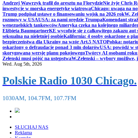
Andrzej Wawrzyk trafił do aresztu na Florydzie
Nie żyje Chris R
inwestycje w morską energetykę wiatrową
Chicago: uwaga na now
Trump podpisał ustawę o finansowaniu wojsk na 2026 rok
W. Zeł
rozmowy w USA
USA: za nami orędzie Trumpa
Komendant straż
wenezuelskich tankowców
Ameryka czeka na kolejnego miliarder
Elżbieta Baumgartner
KE wycofuje się z całkowitego zakazu aut
seksualną na nieletniej osobie
Kalifornia: 4 osoby oskarżone o 
bezpieczeństwa dla Ukrainy na wzór Art.5 NATO
Polska: notari
oskarżony o defraudację ponad 3 mln dolarów
USA: powódź w s
skorygowaną wersję planu pokojowego
Twórcy AI osobami rok
Zełenski musi pójść na ustępstwa
W.Zełenski – wybory możliwe, j
Wed. Aug 5th, 2026
Polskie Radio 1030 Chicago.
1030AM, 104.7FM, 107.7FM
SŁUCHAJ NAS
Reklama