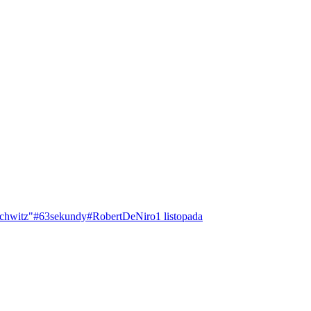
chwitz"
#63sekundy
#RobertDeNiro
1 listopada