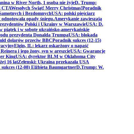
anina w River North, 1 osoba nie żyje
D. Trump:
ki CTA
Wesołych Świąt! Merry Christmas!
Poradnik
a Samotnych i Bezdomnych
USA: polski pięściarz
t odnotowała opady śniegu.
Amerykanie zawieszają
prezydentów Polski i Ukrainy w Warszawie
USA: D.
w piątek i w sobotę ukraińsko-amerykańskie
arodu prezydenta Donalda Trumpa
USA: blokada
 mld dolarów przeciw BBC
Poradnik sukces (12-15)
racyjny
Elgin, IL: lekarz oskarżony o napaść
inera i jego żony, syn w areszcie
USA: Gwarancje
er King
USA: dyrektor BLM w Oklahoma City
ej 16 lat
Zełenski: Ukraina przekazała USA
 sukces (12-08) Elżbieta Baumgartner
D.Trump: W.