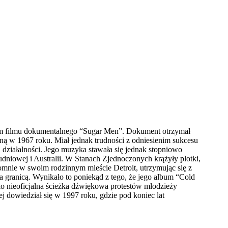
em filmu dokumentalnego “Sugar Men”. Dokument otrzymał
ą w 1967 roku. Miał jednak trudności z odniesienim sukcesu
działalności. Jego muzyka stawała się jednak stopniowo
udniowej i Australii. W Stanach Zjednoczonych krążyły plotki,
romnie w swoim rodzinnym mieście Detroit, utrzymując się z
a granicą. Wynikało to poniekąd z tego, że jego album “Cold
ko nieoficjalna ścieżka dźwiękowa protestów młodzieży
 dowiedział się w 1997 roku, gdzie pod koniec lat