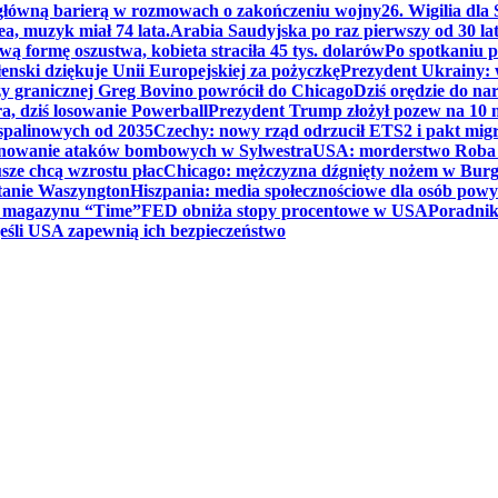
 główną barierą w rozmowach o zakończeniu wojny
26. Wigilia dl
ea, muzyk miał 74 lata.
Arabia Saudyjska po raz pierwszy od 30 la
ą formę oszustwa, kobieta straciła 45 tys. dolarów
Po spotkaniu 
enski dziękuje Unii Europejskiej za pożyczkę
Prezydent Ukrainy: 
y granicznej Greg Bovino powrócił do Chicago
Dziś orędzie do n
a, dziś losowanie Powerball
Prezydent Trump złożył pozew na 10
 spalinowych od 2035
Czechy: nowy rząd odrzucił ETS2 i pakt mig
planowanie ataków bombowych w Sylwestra
USA: morderstwo Roba Re
usze chcą wzrostu płac
Chicago: mężczyzna dźgnięty nożem w Burg
tanie Waszyngton
Hiszpania: media społecznościowe dla osób powyż
u magazynu “Time”
FED obniża stopy procentowe w USA
Poradnik
eśli USA zapewnią ich bezpieczeństwo