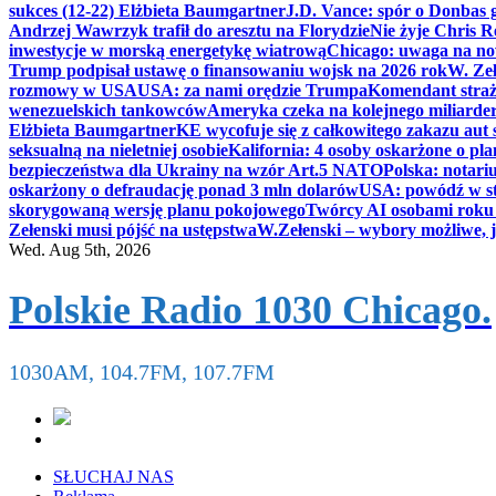
sukces (12-22) Elżbieta Baumgartner
J.D. Vance: spór o Donbas
Andrzej Wawrzyk trafił do aresztu na Florydzie
Nie żyje Chris R
inwestycje w morską energetykę wiatrową
Chicago: uwaga na now
Trump podpisał ustawę o finansowaniu wojsk na 2026 rok
W. Zeł
rozmowy w USA
USA: za nami orędzie Trumpa
Komendant straż
wenezuelskich tankowców
Ameryka czeka na kolejnego miliarder
Elżbieta Baumgartner
KE wycofuje się z całkowitego zakazu aut
seksualną na nieletniej osobie
Kalifornia: 4 osoby oskarżone o 
bezpieczeństwa dla Ukrainy na wzór Art.5 NATO
Polska: notari
oskarżony o defraudację ponad 3 mln dolarów
USA: powódź w s
skorygowaną wersję planu pokojowego
Twórcy AI osobami rok
Zełenski musi pójść na ustępstwa
W.Zełenski – wybory możliwe, j
Wed. Aug 5th, 2026
Polskie Radio 1030 Chicago.
1030AM, 104.7FM, 107.7FM
SŁUCHAJ NAS