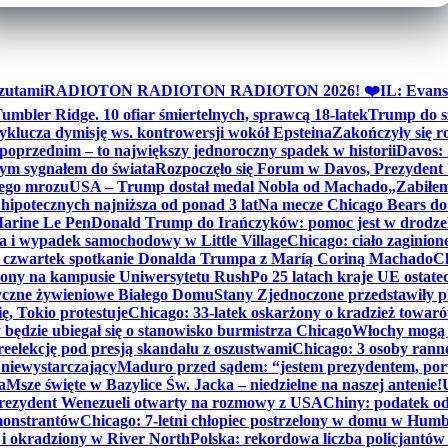
zutami
RADIOTON RADIOTON RADIOTON 2026! ❤️
IL: Evans
mbler Ridge. 10 ofiar śmiertelnych, sprawcą 18-latek
Trump do sz
yklucza dymisję ws. kontrowersji wokół Epsteina
Zakończyły się 
poprzednim – to największy jednoroczny spadek w historii
Davos: 
nym sygnałem do świata
Rozpoczęło się Forum w Davos, Prezydent
nego mrozu
USA – Trump dostał medal Nobla od Machado
„Zabiłem 
ipotecznych najniższa od ponad 3 lat
Na mecze Chicago Bears do 
 Marine Le Pen
Donald Trump do Irańczyków: pomoc jest w drodze
na i wypadek samochodowy w Little Village
Chicago: ciało zaginion
czwartek spotkanie Donalda Trumpa z Maríą Coriną Machado
Ch
ony na kampusie Uniwersytetu Rush
Po 25 latach kraje UE ostate
czne żywieniowe Białego Domu
Stany Zjednoczone przedstawiły p
ę, Tokio protestuje
Chicago: 33-latek oskarżony o kradzież towaró
ędzie ubiegał się o stanowisko burmistrza Chicago
Włochy mogą 
reelekcję pod presją skandalu z oszustwami
Chicago: 3 osoby rann
 niewystarczający
Maduro przed sądem: “jestem prezydentem, po
a
Msze święte w Bazylice Św. Jacka – niedzielne na naszej antenie!
rezydent Wenezueli otwarty na rozmowy z USA
Chiny: podatek o
monstrantów
Chicago: 7-letni chłopiec postrzelony w domu w Hum
y i okradziony w River North
Polska: rekordowa liczba policjantów