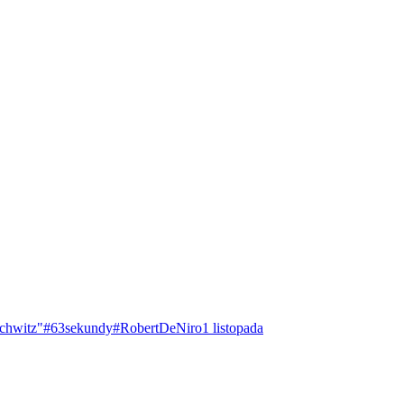
chwitz"
#63sekundy
#RobertDeNiro
1 listopada