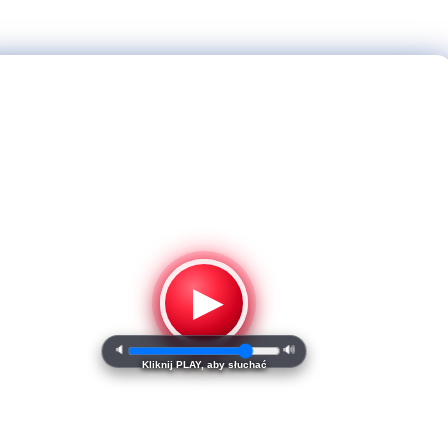
▶
🔈
🔊
Kliknij PLAY, aby słuchać