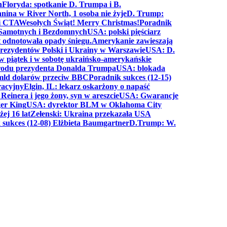
n
Floryda: spotkanie D. Trumpa i B.
anina w River North, 1 osoba nie żyje
D. Trump:
ki CTA
Wesołych Świąt! Merry Christmas!
Poradnik
a Samotnych i Bezdomnych
USA: polski pięściarz
t odnotowała opady śniegu.
Amerykanie zawieszają
prezydentów Polski i Ukrainy w Warszawie
USA: D.
w piątek i w sobotę ukraińsko-amerykańskie
arodu prezydenta Donalda Trumpa
USA: blokada
 mld dolarów przeciw BBC
Poradnik sukces (12-15)
racyjny
Elgin, IL: lekarz oskarżony o napaść
inera i jego żony, syn w areszcie
USA: Gwarancje
er King
USA: dyrektor BLM w Oklahoma City
ej 16 lat
Zełenski: Ukraina przekazała USA
 sukces (12-08) Elżbieta Baumgartner
D.Trump: W.