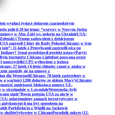
ton wypłaci tysiące dolarom czarnoskórym
efa policji 20 lat temu: “wszyscy w Nowym Jorku
rozmowy w Abu Zabi ws. pokoju na Ukrainie
USA:
Zełenski i Trump zadowoleni z dzisiejszego
 USA zaprosił Chiny do Rady Pokoju
Chicago: w tym
tatę”: 11-latek z Pensylwanii zastrzelił ojca po
Indiany? Senat przedstawił projekt ustawy
Paryż:
Była burmistrz Chicago Lightfoot pozwana przez
ej nauczycielki CPS wyłowione z jeziora
icago: 27-latek i 6-letni chłopiec ranni w ataku w
cznie zgodziły się na umowę z
lan dla Wenezueli
Chicago: 78-latek zastrzelony w
w o wartości 1200 dolarów ze sklepu Macy’s
Chicago:
opuścić mniejszość blokującą umowę UE-
e w strzelaninie w Lawndale
Wenezuela: były
rwano mnie”
Rosja potępia USA za akcję w
USA: udaremniony zamach terrorystyczny w
d antykoncepcji ma być sposobem na
boldt Park
Relacja z Wigilii na Jackowie
 w służbie
Sylwester w Chicago
Poradnik sukces (12-