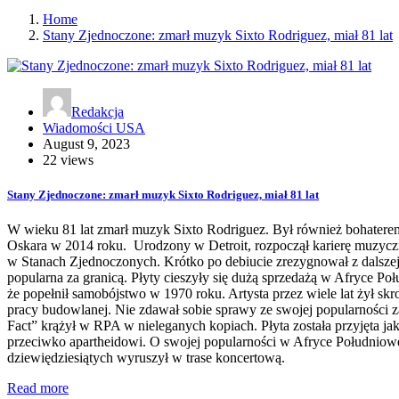
Home
Stany Zjednoczone: zmarł muzyk Sixto Rodriguez, miał 81 lat
Redakcja
Wiadomości USA
August 9, 2023
22 views
Stany Zjednoczone: zmarł muzyk Sixto Rodriguez, miał 81 lat
W wieku 81 lat zmarł muzyk Sixto Rodriguez. Był również bohater
Oskara w 2014 roku. Urodzony w Detroit, rozpoczął karierę muzyczn
w Stanach Zjednoczonych. Krótko po debiucie zrezygnował z dalszej 
popularna za granicą. Płyty cieszyły się dużą sprzedażą w Afryce Poł
że popełnił samobójstwo w 1970 roku. Artysta przez wiele lat żył sk
pracy budowlanej. Nie zdawał sobie sprawy ze swojej popularności z
Fact” krążył w RPA w nieleganych kopiach. Płyta została przyjęta ja
przeciwko apartheidowi. O swojej popularności w Afryce Południowej
dziewiędziesiątych wyruszył w trase koncertową.
Read more