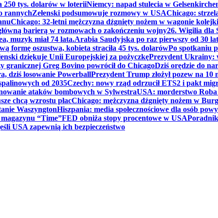
250 tys. dolarów w loterii
Niemcy: napad stulecia w Gelsenkirche
ko rannych
Zełenski podsumowuje rozmowy w USA
Chicago: strzel
anu
Chicago: 32-letni mężczyzna dźgnięty nożem w wagonie kolej
 główną barierą w rozmowach o zakończeniu wojny
26. Wigilia dl
ea, muzyk miał 74 lata.
Arabia Saudyjska po raz pierwszy od 30 la
ą formę oszustwa, kobieta straciła 45 tys. dolarów
Po spotkaniu 
enski dziękuje Unii Europejskiej za pożyczkę
Prezydent Ukrainy: 
y granicznej Greg Bovino powrócił do Chicago
Dziś orędzie do n
a, dziś losowanie Powerball
Prezydent Trump złożył pozew na 10
 spalinowych od 2035
Czechy: nowy rząd odrzucił ETS2 i pakt mig
planowanie ataków bombowych w Sylwestra
USA: morderstwo Roba Re
usze chcą wzrostu płac
Chicago: mężczyzna dźgnięty nożem w Burg
tanie Waszyngton
Hiszpania: media społecznościowe dla osób powyż
u magazynu “Time”
FED obniża stopy procentowe w USA
Poradnik
eśli USA zapewnią ich bezpieczeństwo