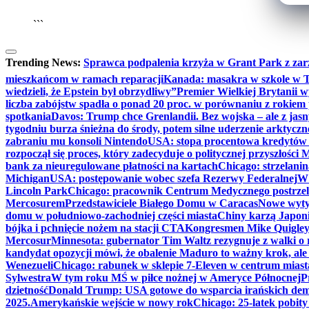
```
Trending News:
Sprawca podpalenia krzyża w Grant Park z zar
mieszkańcom w ramach reparacji
Kanada: masakra w szkole w Tu
wiedzieli, że Epstein był obrzydliwy”
Premier Wielkiej Brytanii w
liczba zabójstw spadła o ponad 20 proc. w porównaniu z rokiem 
spotkania
Davos: Trump chce Grenlandii. Bez wojska – ale z jas
tygodniu burza śnieżna do środy, potem silne uderzenie arktycz
zabraniu mu konsoli Nintendo
USA: stopa procentowa kredytów h
rozpoczął się proces, który zadecyduje o politycznej przyszłości
bank za nieuregulowane płatności na kartach
Chicago: strzelani
Michigan
USA: postępowanie wobec szefa Rezerwy Federalnej
W 
Lincoln Park
Chicago: pracownik Centrum Medycznego postrzel
Mercosurem
Przedstawiciele Białego Domu w Caracas
Nowe wyty
domu w południowo-zachodniej części miasta
Chiny karzą Japoni
bójka i pchnięcie nożem na stacji CTA
Kongresmen Mike Quigley b
Mercosur
Minnesota: gubernator Tim Waltz rezygnuje z walki o 
kandydat opozycji mówi, że obalenie Maduro to ważny krok, ale
Wenezueli
Chicago: rabunek w sklepie 7-Eleven w centrum miast
Sylwestra
W tym roku MŚ w piłce nożnej w Ameryce Północnej
P
dzietność
Donald Trump: USA gotowe do wsparcia irańskich de
2025.
Amerykańskie wejście w nowy rok
Chicago: 25-latek pobit