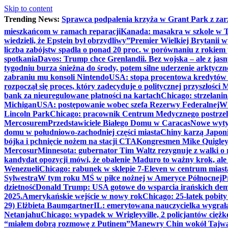
Skip to content
Trending News:
Sprawca podpalenia krzyża w Grant Park z zar
mieszkańcom w ramach reparacji
Kanada: masakra w szkole w Tu
wiedzieli, że Epstein był obrzydliwy”
Premier Wielkiej Brytanii w
liczba zabójstw spadła o ponad 20 proc. w porównaniu z rokiem 
spotkania
Davos: Trump chce Grenlandii. Bez wojska – ale z jas
tygodniu burza śnieżna do środy, potem silne uderzenie arktycz
zabraniu mu konsoli Nintendo
USA: stopa procentowa kredytów h
rozpoczął się proces, który zadecyduje o politycznej przyszłości
bank za nieuregulowane płatności na kartach
Chicago: strzelani
Michigan
USA: postępowanie wobec szefa Rezerwy Federalnej
W 
Lincoln Park
Chicago: pracownik Centrum Medycznego postrzel
Mercosurem
Przedstawiciele Białego Domu w Caracas
Nowe wyty
domu w południowo-zachodniej części miasta
Chiny karzą Japoni
bójka i pchnięcie nożem na stacji CTA
Kongresmen Mike Quigley b
Mercosur
Minnesota: gubernator Tim Waltz rezygnuje z walki o 
kandydat opozycji mówi, że obalenie Maduro to ważny krok, ale
Wenezueli
Chicago: rabunek w sklepie 7-Eleven w centrum miast
Sylwestra
W tym roku MŚ w piłce nożnej w Ameryce Północnej
P
dzietność
Donald Trump: USA gotowe do wsparcia irańskich de
2025.
Amerykańskie wejście w nowy rok
Chicago: 25-latek pobit
29) Elżbieta Baumgartner
IL: emerytowana nauczycielka wygrała 
Netanjahu
Chicago: wypadek w Wrigleyville, 2 policjantów cięż
“miałem dobrą rozmowę z Putinem”
Manewry Chin wokół Tajw