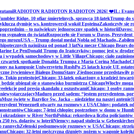
zutami
RADIOTON RADIOTON RADIOTON 2026! ❤️
IL: Evans
mbler Ridge. 10 ofiar śmiertelnych, sprawcą 18-latek
Trump do sz
yklucza dymisję ws. kontrowersji wokół Epsteina
Zakończyły się 
poprzednim – to największy jednoroczny spadek w historii
Davos: 
nym sygnałem do świata
Rozpoczęło się Forum w Davos, Prezydent
nego mrozu
USA – Trump dostał medal Nobla od Machado
„Zabiłem 
ipotecznych najniższa od ponad 3 lat
Na mecze Chicago Bears do 
 Marine Le Pen
Donald Trump do Irańczyków: pomoc jest w drodze
na i wypadek samochodowy w Little Village
Chicago: ciało zaginion
czwartek spotkanie Donalda Trumpa z Maríą Coriną Machado
Ch
ony na kampusie Uniwersytetu Rush
Po 25 latach kraje UE ostate
czne żywieniowe Białego Domu
Stany Zjednoczone przedstawiły p
ę, Tokio protestuje
Chicago: 33-latek oskarżony o kradzież towaró
ędzie ubiegał się o stanowisko burmistrza Chicago
Włochy mogą 
reelekcję pod presją skandalu z oszustwami
Chicago: 3 osoby rann
 niewystarczający
Maduro przed sądem: “jestem prezydentem, po
a
Msze święte w Bazylice Św. Jacka – niedzielne na naszej antenie!
rezydent Wenezueli otwarty na rozmowy z USA
Chiny: podatek o
monstrantów
Chicago: 7-letni chłopiec postrzelony w domu w Hum
y i okradziony w River North
Polska: rekordowa liczba policjantów
250 tys. dolarów w loterii
Niemcy: napad stulecia w Gelsenkirche
ko rannych
Zełenski podsumowuje rozmowy w USA
Chicago: strzel
anu
Chicago: 32-letni mężczyzna dźgnięty nożem w wagonie kolej