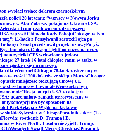
ton wypłaci tysiące dolarom czarnoskórym
efa policji 20 lat temu: “wszyscy w Nowym Jorku
rozmowy w Abu Zabi ws. pokoju na Ukrainie
USA:
Zełenski i Trump zadowoleni z dzisiejszego
 USA zaprosił Chiny do Rady Pokoju
Chicago: w tym
tatę”: 11-latek z Pensylwanii zastrzelił ojca po
Indiany? Senat przedstawił projekt ustawy
Paryż:
Była burmistrz Chicago Lightfoot pozwana przez
ej nauczycielki CPS wyłowione z jeziora
icago: 27-latek i 6-letni chłopiec ranni w ataku w
cznie zgodziły się na umowę z
lan dla Wenezueli
Chicago: 78-latek zastrzelony w
w o wartości 1200 dolarów ze sklepu Macy’s
Chicago:
opuścić mniejszość blokującą umowę UE-
e w strzelaninie w Lawndale
Wenezuela: były
rwano mnie”
Rosja potępia USA za akcję w
USA: udaremniony zamach terrorystyczny w
d antykoncepcji ma być sposobem na
boldt Park
Relacja z Wigilii na Jackowie
 w służbie
Sylwester w Chicago
Poradnik sukces (12-
n
Floryda: spotkanie D. Trumpa i B.
anina w River North, 1 osoba nie żyje
D. Trump:
ki CTA
Wesołych Świąt! Merry Christmas!
Poradnik