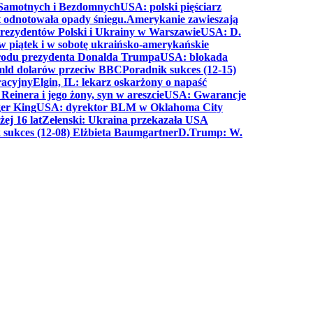
a Samotnych i Bezdomnych
USA: polski pięściarz
t odnotowała opady śniegu.
Amerykanie zawieszają
prezydentów Polski i Ukrainy w Warszawie
USA: D.
w piątek i w sobotę ukraińsko-amerykańskie
arodu prezydenta Donalda Trumpa
USA: blokada
 mld dolarów przeciw BBC
Poradnik sukces (12-15)
racyjny
Elgin, IL: lekarz oskarżony o napaść
inera i jego żony, syn w areszcie
USA: Gwarancje
er King
USA: dyrektor BLM w Oklahoma City
ej 16 lat
Zełenski: Ukraina przekazała USA
 sukces (12-08) Elżbieta Baumgartner
D.Trump: W.