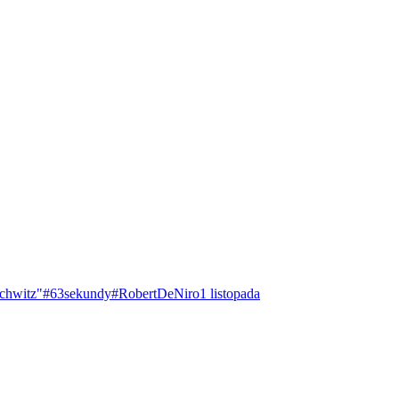
chwitz"
#63sekundy
#RobertDeNiro
1 listopada