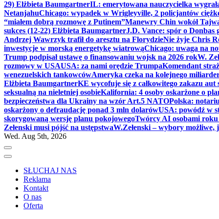
29) Elżbieta Baumgartner
IL: emerytowana nauczycielka wygrała 
Netanjahu
Chicago: wypadek w Wrigleyville, 2 policjantów cięż
“miałem dobrą rozmowę z Putinem”
Manewry Chin wokół Tajw
sukces (12-22) Elżbieta Baumgartner
J.D. Vance: spór o Donbas
Andrzej Wawrzyk trafił do aresztu na Florydzie
Nie żyje Chris R
inwestycje w morską energetykę wiatrową
Chicago: uwaga na now
Trump podpisał ustawę o finansowaniu wojsk na 2026 rok
W. Zeł
rozmowy w USA
USA: za nami orędzie Trumpa
Komendant straż
wenezuelskich tankowców
Ameryka czeka na kolejnego miliarder
Elżbieta Baumgartner
KE wycofuje się z całkowitego zakazu aut
seksualną na nieletniej osobie
Kalifornia: 4 osoby oskarżone o 
bezpieczeństwa dla Ukrainy na wzór Art.5 NATO
Polska: notari
oskarżony o defraudację ponad 3 mln dolarów
USA: powódź w s
skorygowaną wersję planu pokojowego
Twórcy AI osobami rok
Zełenski musi pójść na ustępstwa
W.Zełenski – wybory możliwe, j
Wed. Aug 5th, 2026
SŁUCHAJ NAS
Reklama
Kontakt
O nas
Oferta