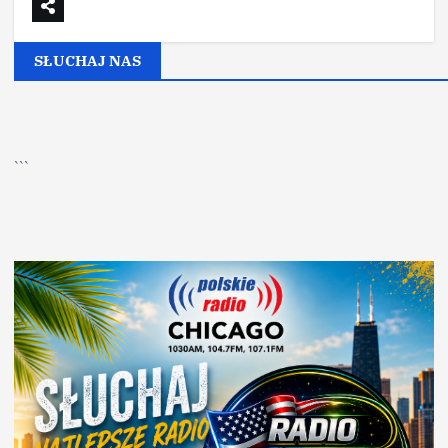
SŁUCHAJ NAS
▶
Kliknij PLAY, aby słuchać
```