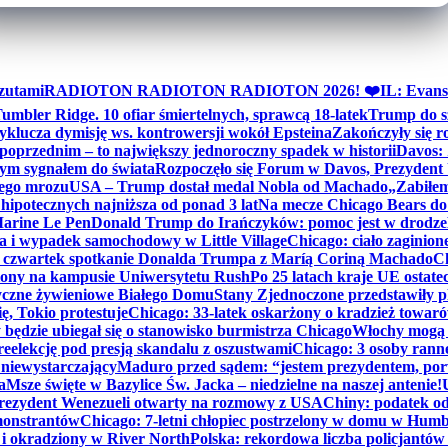
zutami
RADIOTON RADIOTON RADIOTON 2026! ❤️
IL: Evans
mbler Ridge. 10 ofiar śmiertelnych, sprawcą 18-latek
Trump do sz
yklucza dymisję ws. kontrowersji wokół Epsteina
Zakończyły się 
poprzednim – to największy jednoroczny spadek w historii
Davos: 
nym sygnałem do świata
Rozpoczęło się Forum w Davos, Prezydent
nego mrozu
USA – Trump dostał medal Nobla od Machado
„Zabiłem 
ipotecznych najniższa od ponad 3 lat
Na mecze Chicago Bears do 
 Marine Le Pen
Donald Trump do Irańczyków: pomoc jest w drodze
na i wypadek samochodowy w Little Village
Chicago: ciało zaginion
czwartek spotkanie Donalda Trumpa z Maríą Coriną Machado
Ch
ony na kampusie Uniwersytetu Rush
Po 25 latach kraje UE ostate
czne żywieniowe Białego Domu
Stany Zjednoczone przedstawiły p
ę, Tokio protestuje
Chicago: 33-latek oskarżony o kradzież towaró
ędzie ubiegał się o stanowisko burmistrza Chicago
Włochy mogą 
reelekcję pod presją skandalu z oszustwami
Chicago: 3 osoby rann
 niewystarczający
Maduro przed sądem: “jestem prezydentem, po
a
Msze święte w Bazylice Św. Jacka – niedzielne na naszej antenie!
rezydent Wenezueli otwarty na rozmowy z USA
Chiny: podatek o
monstrantów
Chicago: 7-letni chłopiec postrzelony w domu w Hum
y i okradziony w River North
Polska: rekordowa liczba policjantów