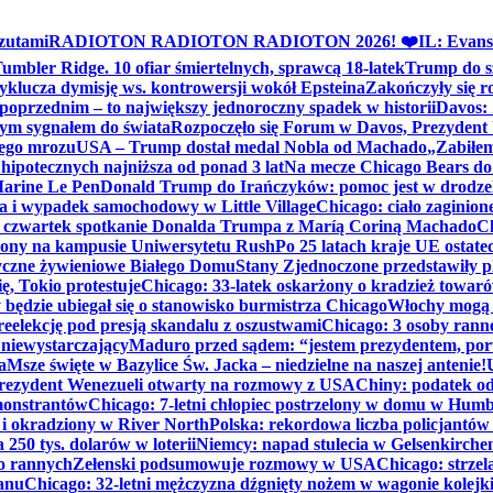
zutami
RADIOTON RADIOTON RADIOTON 2026! ❤️
IL: Evans
mbler Ridge. 10 ofiar śmiertelnych, sprawcą 18-latek
Trump do sz
yklucza dymisję ws. kontrowersji wokół Epsteina
Zakończyły się 
poprzednim – to największy jednoroczny spadek w historii
Davos: 
nym sygnałem do świata
Rozpoczęło się Forum w Davos, Prezydent
nego mrozu
USA – Trump dostał medal Nobla od Machado
„Zabiłem 
ipotecznych najniższa od ponad 3 lat
Na mecze Chicago Bears do 
 Marine Le Pen
Donald Trump do Irańczyków: pomoc jest w drodze
na i wypadek samochodowy w Little Village
Chicago: ciało zaginion
czwartek spotkanie Donalda Trumpa z Maríą Coriną Machado
Ch
ony na kampusie Uniwersytetu Rush
Po 25 latach kraje UE ostate
czne żywieniowe Białego Domu
Stany Zjednoczone przedstawiły p
ę, Tokio protestuje
Chicago: 33-latek oskarżony o kradzież towaró
ędzie ubiegał się o stanowisko burmistrza Chicago
Włochy mogą 
reelekcję pod presją skandalu z oszustwami
Chicago: 3 osoby rann
 niewystarczający
Maduro przed sądem: “jestem prezydentem, po
a
Msze święte w Bazylice Św. Jacka – niedzielne na naszej antenie!
rezydent Wenezueli otwarty na rozmowy z USA
Chiny: podatek o
monstrantów
Chicago: 7-letni chłopiec postrzelony w domu w Hum
y i okradziony w River North
Polska: rekordowa liczba policjantów
250 tys. dolarów w loterii
Niemcy: napad stulecia w Gelsenkirche
ko rannych
Zełenski podsumowuje rozmowy w USA
Chicago: strzel
anu
Chicago: 32-letni mężczyzna dźgnięty nożem w wagonie kolej