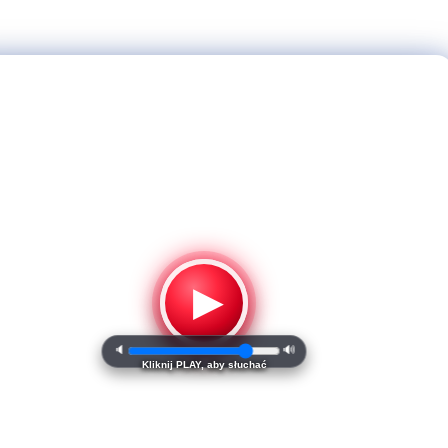
▶
🔈
🔊
Kliknij PLAY, aby słuchać