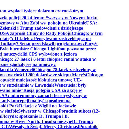
ton wypłaci tysiące dolarom czarnoskórym
efa policji 20 lat temu: “wszyscy w Nowym Jorku
rozmowy w Abu Zabi ws. pokoju na Ukrainie
USA:
Zełenski i Trump zadowoleni z dzisiejszego
 USA zaprosił Chiny do Rady Pokoju
Chicago: w tym
tatę”: 11-latek z Pensylwanii zastrzelił ojca po
Indiany? Senat przedstawił projekt ustawy
Paryż:
Była burmistrz Chicago Lightfoot pozwana przez
ej nauczycielki CPS wyłowione z jeziora
icago: 27-latek i 6-letni chłopiec ranni w ataku w
cznie zgodziły się na umowę z
lan dla Wenezueli
Chicago: 78-latek zastrzelony w
w o wartości 1200 dolarów ze sklepu Macy’s
Chicago:
opuścić mniejszość blokującą umowę UE-
e w strzelaninie w Lawndale
Wenezuela: były
rwano mnie”
Rosja potępia USA za akcję w
USA: udaremniony zamach terrorystyczny w
d antykoncepcji ma być sposobem na
boldt Park
Relacja z Wigilii na Jackowie
 w służbie
Sylwester w Chicago
Poradnik sukces (12-
n
Floryda: spotkanie D. Trumpa i B.
anina w River North, 1 osoba nie żyje
D. Trump:
ki CTA
Wesołych Świąt! Merry Christmas!
Poradnik