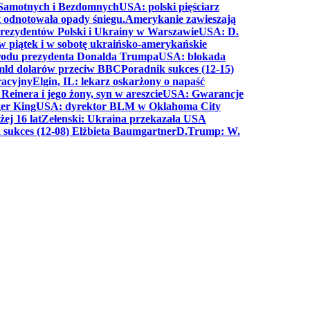
a Samotnych i Bezdomnych
USA: polski pięściarz
t odnotowała opady śniegu.
Amerykanie zawieszają
prezydentów Polski i Ukrainy w Warszawie
USA: D.
w piątek i w sobotę ukraińsko-amerykańskie
arodu prezydenta Donalda Trumpa
USA: blokada
 mld dolarów przeciw BBC
Poradnik sukces (12-15)
racyjny
Elgin, IL: lekarz oskarżony o napaść
inera i jego żony, syn w areszcie
USA: Gwarancje
er King
USA: dyrektor BLM w Oklahoma City
ej 16 lat
Zełenski: Ukraina przekazała USA
 sukces (12-08) Elżbieta Baumgartner
D.Trump: W.