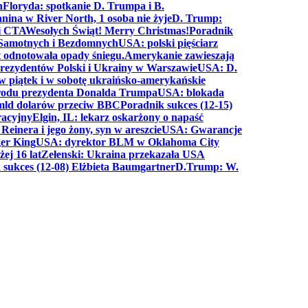
n
Floryda: spotkanie D. Trumpa i B.
anina w River North, 1 osoba nie żyje
D. Trump:
ki CTA
Wesołych Świąt! Merry Christmas!
Poradnik
a Samotnych i Bezdomnych
USA: polski pięściarz
t odnotowała opady śniegu.
Amerykanie zawieszają
prezydentów Polski i Ukrainy w Warszawie
USA: D.
w piątek i w sobotę ukraińsko-amerykańskie
arodu prezydenta Donalda Trumpa
USA: blokada
 mld dolarów przeciw BBC
Poradnik sukces (12-15)
racyjny
Elgin, IL: lekarz oskarżony o napaść
inera i jego żony, syn w areszcie
USA: Gwarancje
er King
USA: dyrektor BLM w Oklahoma City
ej 16 lat
Zełenski: Ukraina przekazała USA
 sukces (12-08) Elżbieta Baumgartner
D.Trump: W.