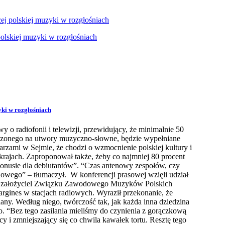
cej polskiej muzyki w rozgłośniach
zyki w rozgłośniach
y o radiofonii i telewizji, przewidujący, że minimalnie 50
aczonego na utwory muzyczno-słowne, będzie wypełniane
rzami w Sejmie, że chodzi o wzmocnienie polskiej kultury i
krajach. Zaproponował także, żeby co najmniej 80 procent
onusie dla debiutantów”. “Czas antenowy zespołów, czy
nowego” – tłumaczył. W konferencji prasowej wzięli udział
raz założyciel Związku Zawodowego Muzyków Polskich
gines w stacjach radiowych. Wyraził przekonanie, że
. Według niego, twórczość tak, jak każda inna dziedzina
ego. “Bez tego zasilania mieliśmy do czynienia z gorączkową
cy i zmniejszający się co chwila kawałek tortu. Resztę tego