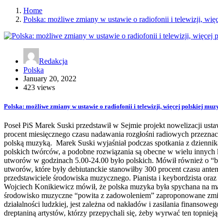
Home
Polska: możliwe zmiany w ustawie o radiofonii i telewizji, wię
Redakcja
Polska
January 20, 2022
423 views
Polska: możliwe zmiany w ustawie o radiofonii i telewizji, więcej polskiej mu
Poseł PiS Marek Suski przedstawił w Sejmie projekt nowelizacji ustaw
procent miesięcznego czasu nadawania rozgłośni radiowych przezn
polską muzyką. Marek Suski wyjaśniał podczas spotkania z dziennika
polskich twórców, a podobne rozwiązania są obecne w wielu innych 
utworów w godzinach 5.00-24.00 było polskich. Mówił również o “b
utworów, które były debiutanckie stanowiłby 300 procent czasu ante
przedstawiciele środowiska muzycznego. Pianista i keybordzista o
Wojciech Konikiewicz mówił, że polska muzyka była spychana na mar
środowisko muzyczne “powita z zadowoleniem” zaproponowane zmiany
działalności ludzkiej, jest zależna od nakładów i zasilania finansow
dreptaniną artystów, którzy przepychali się, żeby wyrwać ten topnieją