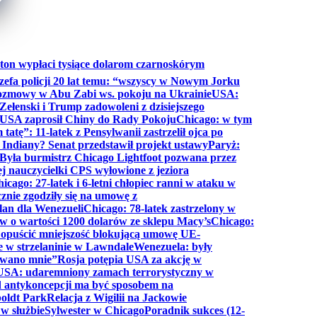
ton wypłaci tysiące dolarom czarnoskórym
efa policji 20 lat temu: “wszyscy w Nowym Jorku
rozmowy w Abu Zabi ws. pokoju na Ukrainie
USA:
Zełenski i Trump zadowoleni z dzisiejszego
 USA zaprosił Chiny do Rady Pokoju
Chicago: w tym
tatę”: 11-latek z Pensylwanii zastrzelił ojca po
Indiany? Senat przedstawił projekt ustawy
Paryż:
Była burmistrz Chicago Lightfoot pozwana przez
ej nauczycielki CPS wyłowione z jeziora
icago: 27-latek i 6-letni chłopiec ranni w ataku w
cznie zgodziły się na umowę z
lan dla Wenezueli
Chicago: 78-latek zastrzelony w
w o wartości 1200 dolarów ze sklepu Macy’s
Chicago:
opuścić mniejszość blokującą umowę UE-
e w strzelaninie w Lawndale
Wenezuela: były
rwano mnie”
Rosja potępia USA za akcję w
USA: udaremniony zamach terrorystyczny w
d antykoncepcji ma być sposobem na
boldt Park
Relacja z Wigilii na Jackowie
 w służbie
Sylwester w Chicago
Poradnik sukces (12-