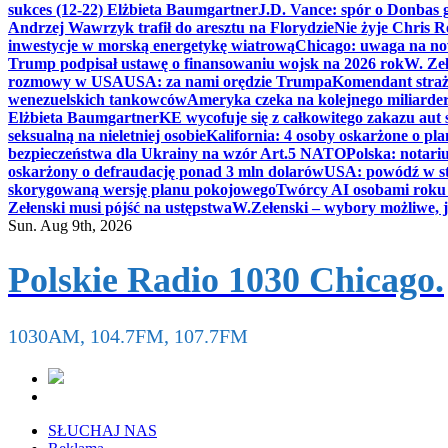
sukces (12-22) Elżbieta Baumgartner
J.D. Vance: spór o Donbas
Andrzej Wawrzyk trafił do aresztu na Florydzie
Nie żyje Chris R
inwestycje w morską energetykę wiatrową
Chicago: uwaga na now
Trump podpisał ustawę o finansowaniu wojsk na 2026 rok
W. Zeł
rozmowy w USA
USA: za nami orędzie Trumpa
Komendant straż
wenezuelskich tankowców
Ameryka czeka na kolejnego miliarder
Elżbieta Baumgartner
KE wycofuje się z całkowitego zakazu aut
seksualną na nieletniej osobie
Kalifornia: 4 osoby oskarżone o 
bezpieczeństwa dla Ukrainy na wzór Art.5 NATO
Polska: notari
oskarżony o defraudację ponad 3 mln dolarów
USA: powódź w s
skorygowaną wersję planu pokojowego
Twórcy AI osobami rok
Zełenski musi pójść na ustępstwa
W.Zełenski – wybory możliwe, j
Sun. Aug 9th, 2026
Polskie Radio 1030 Chicago.
1030AM, 104.7FM, 107.7FM
SŁUCHAJ NAS