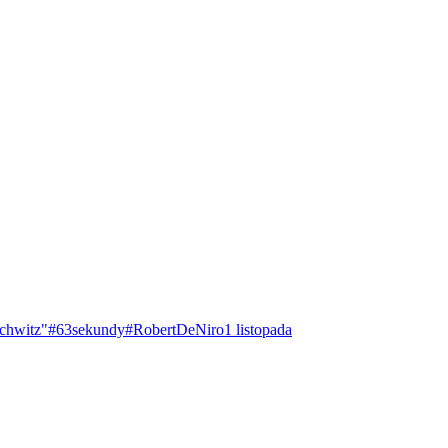
chwitz"
#63sekundy
#RobertDeNiro
1 listopada