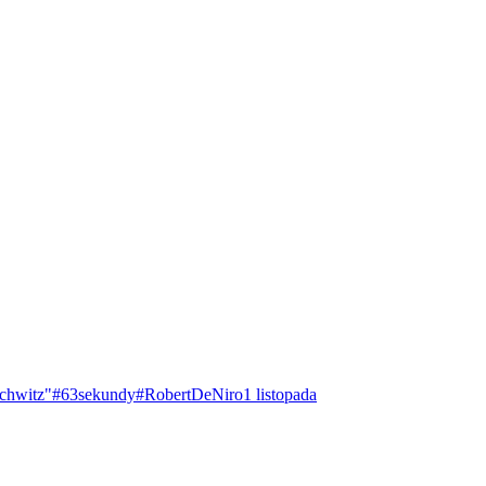
chwitz"
#63sekundy
#RobertDeNiro
1 listopada