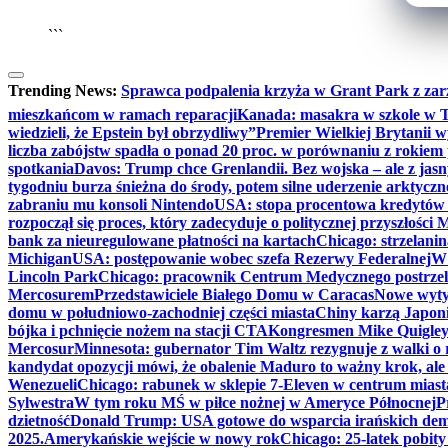
```
Trending News:
Sprawca podpalenia krzyża w Grant Park z zar
mieszkańcom w ramach reparacji
Kanada: masakra w szkole w Tu
wiedzieli, że Epstein był obrzydliwy”
Premier Wielkiej Brytanii w
liczba zabójstw spadła o ponad 20 proc. w porównaniu z rokiem 
spotkania
Davos: Trump chce Grenlandii. Bez wojska – ale z jas
tygodniu burza śnieżna do środy, potem silne uderzenie arktycz
zabraniu mu konsoli Nintendo
USA: stopa procentowa kredytów h
rozpoczął się proces, który zadecyduje o politycznej przyszłości
bank za nieuregulowane płatności na kartach
Chicago: strzelani
Michigan
USA: postępowanie wobec szefa Rezerwy Federalnej
W 
Lincoln Park
Chicago: pracownik Centrum Medycznego postrzel
Mercosurem
Przedstawiciele Białego Domu w Caracas
Nowe wyty
domu w południowo-zachodniej części miasta
Chiny karzą Japoni
bójka i pchnięcie nożem na stacji CTA
Kongresmen Mike Quigley b
Mercosur
Minnesota: gubernator Tim Waltz rezygnuje z walki o 
kandydat opozycji mówi, że obalenie Maduro to ważny krok, ale
Wenezueli
Chicago: rabunek w sklepie 7-Eleven w centrum miast
Sylwestra
W tym roku MŚ w piłce nożnej w Ameryce Północnej
P
dzietność
Donald Trump: USA gotowe do wsparcia irańskich de
2025.
Amerykańskie wejście w nowy rok
Chicago: 25-latek pobit