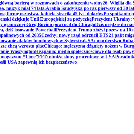
 główną barierą w rozmowach o zakończeniu wojny
26. Wigilia dl
ea, muzyk miał 74 lata.
Arabia Saudyjska po raz pierwszy od 30 la
ą formę oszustwa, kobieta straciła 45 tys. dolarów
Po spotkaniu 
enski dziękuje Unii Europejskiej za pożyczkę
Prezydent Ukrainy: 
y granicznej Greg Bovino powrócił do Chicago
Dziś orędzie do n
a, dziś losowanie Powerball
Prezydent Trump złożył pozew na 10
 spalinowych od 2035
Czechy: nowy rząd odrzucił ETS2 i pakt mig
planowanie ataków bombowych w Sylwestra
USA: morderstwo Roba Re
usze chcą wzrostu płac
Chicago: mężczyzna dźgnięty nożem w Burg
tanie Waszyngton
Hiszpania: media społecznościowe dla osób powyż
u magazynu “Time”
FED obniża stopy procentowe w USA
Poradnik
eśli USA zapewnią ich bezpieczeństwo