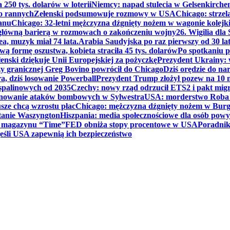
250 tys. dolarów w loterii
Niemcy: napad stulecia w Gelsenkirche
ko rannych
Zełenski podsumowuje rozmowy w USA
Chicago: strzel
anu
Chicago: 32-letni mężczyzna dźgnięty nożem w wagonie kolej
 główną barierą w rozmowach o zakończeniu wojny
26. Wigilia dl
ea, muzyk miał 74 lata.
Arabia Saudyjska po raz pierwszy od 30 la
ą formę oszustwa, kobieta straciła 45 tys. dolarów
Po spotkaniu 
enski dziękuje Unii Europejskiej za pożyczkę
Prezydent Ukrainy: 
y granicznej Greg Bovino powrócił do Chicago
Dziś orędzie do n
a, dziś losowanie Powerball
Prezydent Trump złożył pozew na 10
 spalinowych od 2035
Czechy: nowy rząd odrzucił ETS2 i pakt mig
planowanie ataków bombowych w Sylwestra
USA: morderstwo Roba Re
usze chcą wzrostu płac
Chicago: mężczyzna dźgnięty nożem w Burg
tanie Waszyngton
Hiszpania: media społecznościowe dla osób powyż
u magazynu “Time”
FED obniża stopy procentowe w USA
Poradnik
eśli USA zapewnią ich bezpieczeństwo