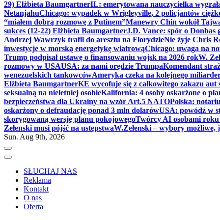
29) Elżbieta Baumgartner
IL: emerytowana nauczycielka wygrała 
Netanjahu
Chicago: wypadek w Wrigleyville, 2 policjantów cięż
“miałem dobrą rozmowę z Putinem”
Manewry Chin wokół Tajw
sukces (12-22) Elżbieta Baumgartner
J.D. Vance: spór o Donbas
Andrzej Wawrzyk trafił do aresztu na Florydzie
Nie żyje Chris R
inwestycje w morską energetykę wiatrową
Chicago: uwaga na now
Trump podpisał ustawę o finansowaniu wojsk na 2026 rok
W. Zeł
rozmowy w USA
USA: za nami orędzie Trumpa
Komendant straż
wenezuelskich tankowców
Ameryka czeka na kolejnego miliarder
Elżbieta Baumgartner
KE wycofuje się z całkowitego zakazu aut
seksualną na nieletniej osobie
Kalifornia: 4 osoby oskarżone o 
bezpieczeństwa dla Ukrainy na wzór Art.5 NATO
Polska: notari
oskarżony o defraudację ponad 3 mln dolarów
USA: powódź w s
skorygowaną wersję planu pokojowego
Twórcy AI osobami rok
Zełenski musi pójść na ustępstwa
W.Zełenski – wybory możliwe, j
Sun. Aug 9th, 2026
SŁUCHAJ NAS
Reklama
Kontakt
O nas
Oferta