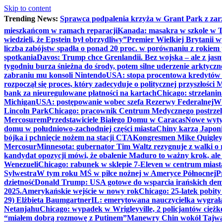
Skip to content
Trending News:
Sprawca podpalenia krzyża w Grant Park z zar
mieszkańcom w ramach reparacji
Kanada: masakra w szkole w Tu
wiedzieli, że Epstein był obrzydliwy”
Premier Wielkiej Brytanii w
liczba zabójstw spadła o ponad 20 proc. w porównaniu z rokiem 
spotkania
Davos: Trump chce Grenlandii. Bez wojska – ale z jas
tygodniu burza śnieżna do środy, potem silne uderzenie arktycz
zabraniu mu konsoli Nintendo
USA: stopa procentowa kredytów h
rozpoczął się proces, który zadecyduje o politycznej przyszłości
bank za nieuregulowane płatności na kartach
Chicago: strzelani
Michigan
USA: postępowanie wobec szefa Rezerwy Federalnej
W 
Lincoln Park
Chicago: pracownik Centrum Medycznego postrzel
Mercosurem
Przedstawiciele Białego Domu w Caracas
Nowe wyty
domu w południowo-zachodniej części miasta
Chiny karzą Japoni
bójka i pchnięcie nożem na stacji CTA
Kongresmen Mike Quigley b
Mercosur
Minnesota: gubernator Tim Waltz rezygnuje z walki o 
kandydat opozycji mówi, że obalenie Maduro to ważny krok, ale
Wenezueli
Chicago: rabunek w sklepie 7-Eleven w centrum miast
Sylwestra
W tym roku MŚ w piłce nożnej w Ameryce Północnej
P
dzietność
Donald Trump: USA gotowe do wsparcia irańskich de
2025.
Amerykańskie wejście w nowy rok
Chicago: 25-latek pobit
29) Elżbieta Baumgartner
IL: emerytowana nauczycielka wygrała 
Netanjahu
Chicago: wypadek w Wrigleyville, 2 policjantów cięż
“miałem dobrą rozmowę z Putinem”
Manewry Chin wokół Tajw