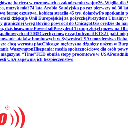
 główną barierą w rozmowach o zakończeniu wojny
26. Wigilia dl
ea, muzyk miał 74 lata.
Arabia Saudyjska po raz pierwszy od 30 la
ą formę oszustwa, kobieta straciła 45 tys. dolarów
Po spotkaniu 
enski dziękuje Unii Europejskiej za pożyczkę
Prezydent Ukrainy: 
y granicznej Greg Bovino powrócił do Chicago
Dziś orędzie do n
a, dziś losowanie Powerball
Prezydent Trump złożył pozew na 10
 spalinowych od 2035
Czechy: nowy rząd odrzucił ETS2 i pakt mig
planowanie ataków bombowych w Sylwestra
USA: morderstwo Roba Re
usze chcą wzrostu płac
Chicago: mężczyzna dźgnięty nożem w Burg
tanie Waszyngton
Hiszpania: media społecznościowe dla osób powyż
u magazynu “Time”
FED obniża stopy procentowe w USA
Poradnik
eśli USA zapewnią ich bezpieczeństwo