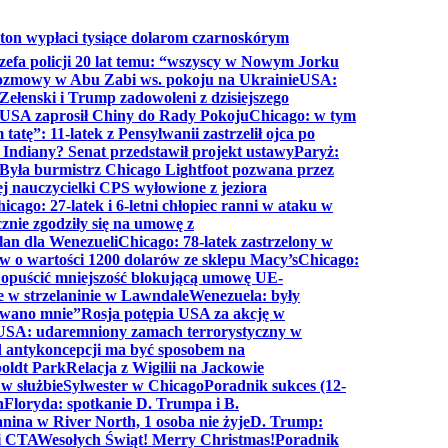
ton wypłaci tysiące dolarom czarnoskórym
efa policji 20 lat temu: “wszyscy w Nowym Jorku
rozmowy w Abu Zabi ws. pokoju na Ukrainie
USA:
Zełenski i Trump zadowoleni z dzisiejszego
 USA zaprosił Chiny do Rady Pokoju
Chicago: w tym
tatę”: 11-latek z Pensylwanii zastrzelił ojca po
Indiany? Senat przedstawił projekt ustawy
Paryż:
Była burmistrz Chicago Lightfoot pozwana przez
ej nauczycielki CPS wyłowione z jeziora
icago: 27-latek i 6-letni chłopiec ranni w ataku w
cznie zgodziły się na umowę z
lan dla Wenezueli
Chicago: 78-latek zastrzelony w
w o wartości 1200 dolarów ze sklepu Macy’s
Chicago:
opuścić mniejszość blokującą umowę UE-
e w strzelaninie w Lawndale
Wenezuela: były
rwano mnie”
Rosja potępia USA za akcję w
USA: udaremniony zamach terrorystyczny w
d antykoncepcji ma być sposobem na
boldt Park
Relacja z Wigilii na Jackowie
 w służbie
Sylwester w Chicago
Poradnik sukces (12-
n
Floryda: spotkanie D. Trumpa i B.
anina w River North, 1 osoba nie żyje
D. Trump:
ki CTA
Wesołych Świąt! Merry Christmas!
Poradnik