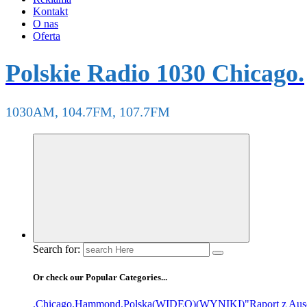
Kontakt
O nas
Oferta
Polskie Radio 1030 Chicago.
1030AM, 104.7FM, 107.7FM
Search for:
Or check our Popular Categories...
.Chicago
.Hammond
.Polska
(WIDEO)
(WYNIKI)
"Raport z Aus