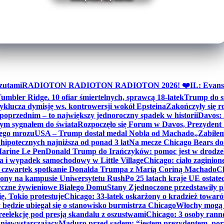
zutami
RADIOTON RADIOTON RADIOTON 2026! ❤️
IL: Evans
mbler Ridge. 10 ofiar śmiertelnych, sprawcą 18-latek
Trump do sz
yklucza dymisję ws. kontrowersji wokół Epsteina
Zakończyły się 
poprzednim – to największy jednoroczny spadek w historii
Davos: 
nym sygnałem do świata
Rozpoczęło się Forum w Davos, Prezydent
nego mrozu
USA – Trump dostał medal Nobla od Machado
„Zabiłem 
ipotecznych najniższa od ponad 3 lat
Na mecze Chicago Bears do 
 Marine Le Pen
Donald Trump do Irańczyków: pomoc jest w drodze
na i wypadek samochodowy w Little Village
Chicago: ciało zaginion
czwartek spotkanie Donalda Trumpa z Maríą Coriną Machado
Ch
ony na kampusie Uniwersytetu Rush
Po 25 latach kraje UE ostate
czne żywieniowe Białego Domu
Stany Zjednoczone przedstawiły p
ę, Tokio protestuje
Chicago: 33-latek oskarżony o kradzież towaró
ędzie ubiegał się o stanowisko burmistrza Chicago
Włochy mogą 
reelekcję pod presją skandalu z oszustwami
Chicago: 3 osoby rann
 niewystarczający
Maduro przed sądem: “jestem prezydentem, po