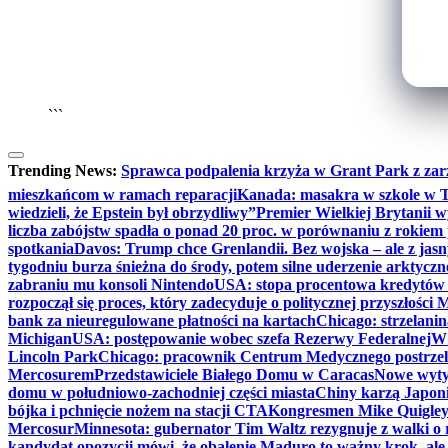
```
Trending News:
Sprawca podpalenia krzyża w Grant Park z zar
mieszkańcom w ramach reparacji
Kanada: masakra w szkole w Tu
wiedzieli, że Epstein był obrzydliwy”
Premier Wielkiej Brytanii w
liczba zabójstw spadła o ponad 20 proc. w porównaniu z rokiem 
spotkania
Davos: Trump chce Grenlandii. Bez wojska – ale z jas
tygodniu burza śnieżna do środy, potem silne uderzenie arktycz
zabraniu mu konsoli Nintendo
USA: stopa procentowa kredytów h
rozpoczął się proces, który zadecyduje o politycznej przyszłości
bank za nieuregulowane płatności na kartach
Chicago: strzelani
Michigan
USA: postępowanie wobec szefa Rezerwy Federalnej
W 
Lincoln Park
Chicago: pracownik Centrum Medycznego postrzel
Mercosurem
Przedstawiciele Białego Domu w Caracas
Nowe wyty
domu w południowo-zachodniej części miasta
Chiny karzą Japoni
bójka i pchnięcie nożem na stacji CTA
Kongresmen Mike Quigley b
Mercosur
Minnesota: gubernator Tim Waltz rezygnuje z walki o 
kandydat opozycji mówi, że obalenie Maduro to ważny krok, ale