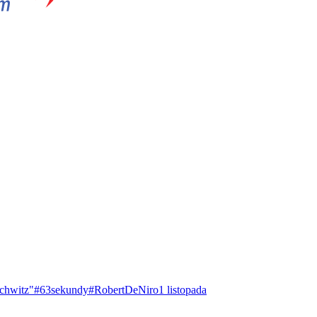
chwitz"
#63sekundy
#RobertDeNiro
1 listopada