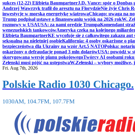
sukces (12-22) Elżbieta Baumgartner
J.D. Vance: spór o Donbas
Andrzej Wawrzyk trafił do aresztu na Florydzie
Nie żyje Chris R
inwestycje w morską energetykę wiatrową
Chicago: uwaga na now
Trump podpisał ustawę o finansowaniu wojsk na 2026 rok
W. Zeł
rozmowy w USA
USA: za nami orędzie Trumpa
Komendant straż
wenezuelskich tankowców
Ameryka czeka na kolejnego miliarder
Elżbieta Baumgartner
KE wycofuje się z całkowitego zakazu aut
seksualną na nieletniej osobie
Kalifornia: 4 osoby oskarżone o 
bezpieczeństwa dla Ukrainy na wzór Art.5 NATO
Polska: notari
oskarżony o defraudację ponad 3 mln dolarów
USA: powódź w s
skorygowaną wersję planu pokojowego
Twórcy AI osobami rok
Zełenski musi pójść na ustępstwa
W.Zełenski – wybory możliwe, j
Fri. Aug 7th, 2026
Polskie Radio 1030 Chicago.
1030AM, 104.7FM, 107.7FM