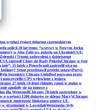
ton wypłaci tysiące dolarom czarnoskórym
efa policji 20 lat temu: “wszyscy w Nowym Jorku
rozmowy w Abu Zabi ws. pokoju na Ukrainie
USA:
Zełenski i Trump zadowoleni z dzisiejszego
 USA zaprosił Chiny do Rady Pokoju
Chicago: w tym
tatę”: 11-latek z Pensylwanii zastrzelił ojca po
Indiany? Senat przedstawił projekt ustawy
Paryż:
Była burmistrz Chicago Lightfoot pozwana przez
ej nauczycielki CPS wyłowione z jeziora
icago: 27-latek i 6-letni chłopiec ranni w ataku w
cznie zgodziły się na umowę z
lan dla Wenezueli
Chicago: 78-latek zastrzelony w
w o wartości 1200 dolarów ze sklepu Macy’s
Chicago:
opuścić mniejszość blokującą umowę UE-
e w strzelaninie w Lawndale
Wenezuela: były
rwano mnie”
Rosja potępia USA za akcję w