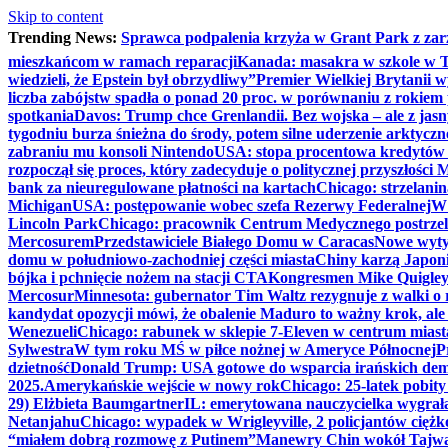
Skip to content
Trending News:
Sprawca podpalenia krzyża w Grant Park z zar
mieszkańcom w ramach reparacji
Kanada: masakra w szkole w Tu
wiedzieli, że Epstein był obrzydliwy”
Premier Wielkiej Brytanii w
liczba zabójstw spadła o ponad 20 proc. w porównaniu z rokiem 
spotkania
Davos: Trump chce Grenlandii. Bez wojska – ale z jas
tygodniu burza śnieżna do środy, potem silne uderzenie arktycz
zabraniu mu konsoli Nintendo
USA: stopa procentowa kredytów h
rozpoczął się proces, który zadecyduje o politycznej przyszłości
bank za nieuregulowane płatności na kartach
Chicago: strzelani
Michigan
USA: postępowanie wobec szefa Rezerwy Federalnej
W 
Lincoln Park
Chicago: pracownik Centrum Medycznego postrzel
Mercosurem
Przedstawiciele Białego Domu w Caracas
Nowe wyty
domu w południowo-zachodniej części miasta
Chiny karzą Japoni
bójka i pchnięcie nożem na stacji CTA
Kongresmen Mike Quigley b
Mercosur
Minnesota: gubernator Tim Waltz rezygnuje z walki o 
kandydat opozycji mówi, że obalenie Maduro to ważny krok, ale
Wenezueli
Chicago: rabunek w sklepie 7-Eleven w centrum miast
Sylwestra
W tym roku MŚ w piłce nożnej w Ameryce Północnej
P
dzietność
Donald Trump: USA gotowe do wsparcia irańskich de
2025.
Amerykańskie wejście w nowy rok
Chicago: 25-latek pobit
29) Elżbieta Baumgartner
IL: emerytowana nauczycielka wygrała 
Netanjahu
Chicago: wypadek w Wrigleyville, 2 policjantów cięż
“miałem dobrą rozmowę z Putinem”
Manewry Chin wokół Tajw