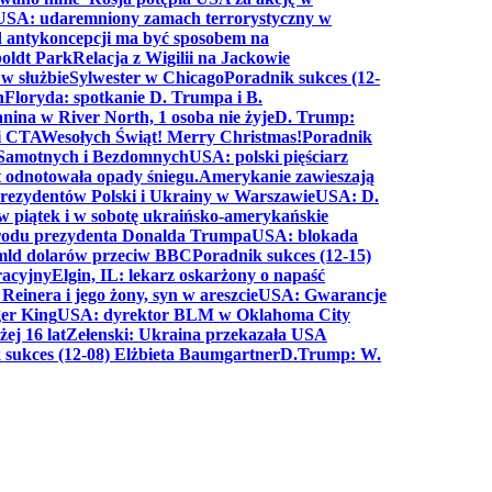
USA: udaremniony zamach terrorystyczny w
d antykoncepcji ma być sposobem na
boldt Park
Relacja z Wigilii na Jackowie
 w służbie
Sylwester w Chicago
Poradnik sukces (12-
n
Floryda: spotkanie D. Trumpa i B.
anina w River North, 1 osoba nie żyje
D. Trump:
ki CTA
Wesołych Świąt! Merry Christmas!
Poradnik
a Samotnych i Bezdomnych
USA: polski pięściarz
t odnotowała opady śniegu.
Amerykanie zawieszają
prezydentów Polski i Ukrainy w Warszawie
USA: D.
w piątek i w sobotę ukraińsko-amerykańskie
arodu prezydenta Donalda Trumpa
USA: blokada
 mld dolarów przeciw BBC
Poradnik sukces (12-15)
racyjny
Elgin, IL: lekarz oskarżony o napaść
inera i jego żony, syn w areszcie
USA: Gwarancje
er King
USA: dyrektor BLM w Oklahoma City
ej 16 lat
Zełenski: Ukraina przekazała USA
 sukces (12-08) Elżbieta Baumgartner
D.Trump: W.