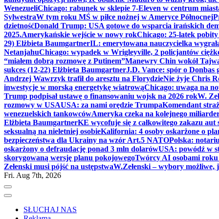
Wenezueli
Chicago: rabunek w sklepie 7-Eleven w centrum miast
Sylwestra
W tym roku MŚ w piłce nożnej w Ameryce Północnej
P
dzietność
Donald Trump: USA gotowe do wsparcia irańskich de
2025.
Amerykańskie wejście w nowy rok
Chicago: 25-latek pobit
29) Elżbieta Baumgartner
IL: emerytowana nauczycielka wygrała 
Netanjahu
Chicago: wypadek w Wrigleyville, 2 policjantów cięż
“miałem dobrą rozmowę z Putinem”
Manewry Chin wokół Tajw
sukces (12-22) Elżbieta Baumgartner
J.D. Vance: spór o Donbas
Andrzej Wawrzyk trafił do aresztu na Florydzie
Nie żyje Chris R
inwestycje w morską energetykę wiatrową
Chicago: uwaga na now
Trump podpisał ustawę o finansowaniu wojsk na 2026 rok
W. Zeł
rozmowy w USA
USA: za nami orędzie Trumpa
Komendant straż
wenezuelskich tankowców
Ameryka czeka na kolejnego miliarder
Elżbieta Baumgartner
KE wycofuje się z całkowitego zakazu aut
seksualną na nieletniej osobie
Kalifornia: 4 osoby oskarżone o 
bezpieczeństwa dla Ukrainy na wzór Art.5 NATO
Polska: notari
oskarżony o defraudację ponad 3 mln dolarów
USA: powódź w s
skorygowaną wersję planu pokojowego
Twórcy AI osobami rok
Zełenski musi pójść na ustępstwa
W.Zełenski – wybory możliwe, j
Fri. Aug 7th, 2026
SŁUCHAJ NAS
Reklama