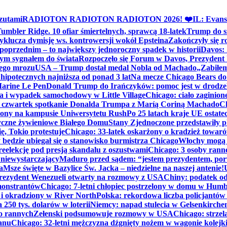
zutami
RADIOTON RADIOTON RADIOTON 2026! ❤️
IL: Evans
mbler Ridge. 10 ofiar śmiertelnych, sprawcą 18-latek
Trump do sz
yklucza dymisję ws. kontrowersji wokół Epsteina
Zakończyły się 
poprzednim – to największy jednoroczny spadek w historii
Davos: 
nym sygnałem do świata
Rozpoczęło się Forum w Davos, Prezydent
nego mrozu
USA – Trump dostał medal Nobla od Machado
„Zabiłem 
ipotecznych najniższa od ponad 3 lat
Na mecze Chicago Bears do 
 Marine Le Pen
Donald Trump do Irańczyków: pomoc jest w drodze
na i wypadek samochodowy w Little Village
Chicago: ciało zaginion
czwartek spotkanie Donalda Trumpa z Maríą Coriną Machado
Ch
ony na kampusie Uniwersytetu Rush
Po 25 latach kraje UE ostate
czne żywieniowe Białego Domu
Stany Zjednoczone przedstawiły p
ę, Tokio protestuje
Chicago: 33-latek oskarżony o kradzież towaró
ędzie ubiegał się o stanowisko burmistrza Chicago
Włochy mogą 
reelekcję pod presją skandalu z oszustwami
Chicago: 3 osoby rann
 niewystarczający
Maduro przed sądem: “jestem prezydentem, po
a
Msze święte w Bazylice Św. Jacka – niedzielne na naszej antenie!
rezydent Wenezueli otwarty na rozmowy z USA
Chiny: podatek o
monstrantów
Chicago: 7-letni chłopiec postrzelony w domu w Hum
y i okradziony w River North
Polska: rekordowa liczba policjantów
250 tys. dolarów w loterii
Niemcy: napad stulecia w Gelsenkirche
ko rannych
Zełenski podsumowuje rozmowy w USA
Chicago: strzel
anu
Chicago: 32-letni mężczyzna dźgnięty nożem w wagonie kolej