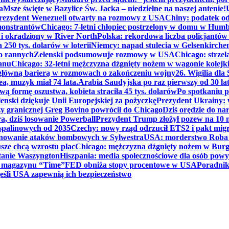
a
Msze święte w Bazylice Św. Jacka – niedzielne na naszej antenie!
rezydent Wenezueli otwarty na rozmowy z USA
Chiny: podatek o
monstrantów
Chicago: 7-letni chłopiec postrzelony w domu w Hum
y i okradziony w River North
Polska: rekordowa liczba policjantów
250 tys. dolarów w loterii
Niemcy: napad stulecia w Gelsenkirche
ko rannych
Zełenski podsumowuje rozmowy w USA
Chicago: strzel
anu
Chicago: 32-letni mężczyzna dźgnięty nożem w wagonie kolej
 główną barierą w rozmowach o zakończeniu wojny
26. Wigilia dl
ea, muzyk miał 74 lata.
Arabia Saudyjska po raz pierwszy od 30 la
ą formę oszustwa, kobieta straciła 45 tys. dolarów
Po spotkaniu 
enski dziękuje Unii Europejskiej za pożyczkę
Prezydent Ukrainy: 
y granicznej Greg Bovino powrócił do Chicago
Dziś orędzie do n
a, dziś losowanie Powerball
Prezydent Trump złożył pozew na 10
 spalinowych od 2035
Czechy: nowy rząd odrzucił ETS2 i pakt mig
planowanie ataków bombowych w Sylwestra
USA: morderstwo Roba Re
usze chcą wzrostu płac
Chicago: mężczyzna dźgnięty nożem w Burg
tanie Waszyngton
Hiszpania: media społecznościowe dla osób powyż
u magazynu “Time”
FED obniża stopy procentowe w USA
Poradnik
eśli USA zapewnią ich bezpieczeństwo