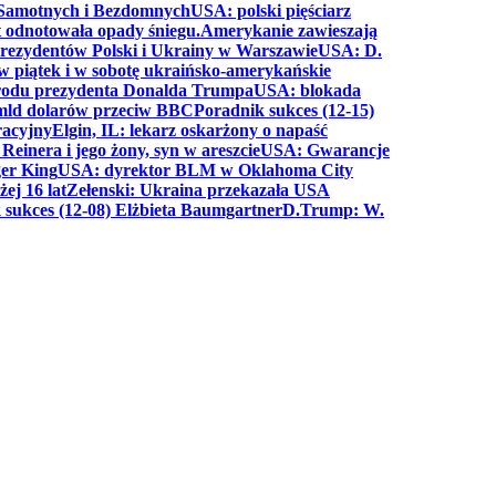
a Samotnych i Bezdomnych
USA: polski pięściarz
t odnotowała opady śniegu.
Amerykanie zawieszają
prezydentów Polski i Ukrainy w Warszawie
USA: D.
w piątek i w sobotę ukraińsko-amerykańskie
arodu prezydenta Donalda Trumpa
USA: blokada
 mld dolarów przeciw BBC
Poradnik sukces (12-15)
racyjny
Elgin, IL: lekarz oskarżony o napaść
inera i jego żony, syn w areszcie
USA: Gwarancje
er King
USA: dyrektor BLM w Oklahoma City
ej 16 lat
Zełenski: Ukraina przekazała USA
 sukces (12-08) Elżbieta Baumgartner
D.Trump: W.