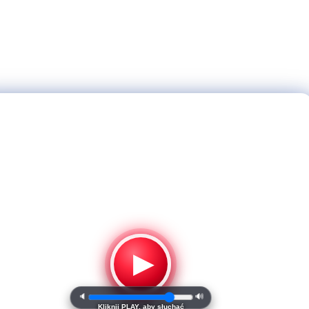
▶
🔈
🔊
Kliknij PLAY, aby słuchać