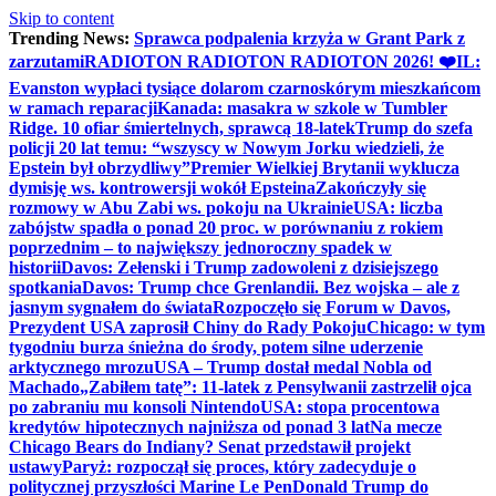
Skip to content
Trending News:
Sprawca podpalenia krzyża w Grant Park z
zarzutami
RADIOTON RADIOTON RADIOTON 2026! ❤️
IL:
Evanston wypłaci tysiące dolarom czarnoskórym mieszkańcom
w ramach reparacji
Kanada: masakra w szkole w Tumbler
Ridge. 10 ofiar śmiertelnych, sprawcą 18-latek
Trump do szefa
policji 20 lat temu: “wszyscy w Nowym Jorku wiedzieli, że
Epstein był obrzydliwy”
Premier Wielkiej Brytanii wyklucza
dymisję ws. kontrowersji wokół Epsteina
Zakończyły się
rozmowy w Abu Zabi ws. pokoju na Ukrainie
USA: liczba
zabójstw spadła o ponad 20 proc. w porównaniu z rokiem
poprzednim – to największy jednoroczny spadek w
historii
Davos: Zełenski i Trump zadowoleni z dzisiejszego
spotkania
Davos: Trump chce Grenlandii. Bez wojska – ale z
jasnym sygnałem do świata
Rozpoczęło się Forum w Davos,
Prezydent USA zaprosił Chiny do Rady Pokoju
Chicago: w tym
tygodniu burza śnieżna do środy, potem silne uderzenie
arktycznego mrozu
USA – Trump dostał medal Nobla od
Machado
„Zabiłem tatę”: 11-latek z Pensylwanii zastrzelił ojca
po zabraniu mu konsoli Nintendo
USA: stopa procentowa
kredytów hipotecznych najniższa od ponad 3 lat
Na mecze
Chicago Bears do Indiany? Senat przedstawił projekt
ustawy
Paryż: rozpoczął się proces, który zadecyduje o
politycznej przyszłości Marine Le Pen
Donald Trump do