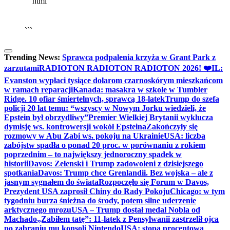
```html
▶
Kliknij PLAY, aby słuchać
🔈
🔊
```
Trending News:
Sprawca podpalenia krzyża w Grant Park z
zarzutami
RADIOTON RADIOTON RADIOTON 2026! ❤️
IL:
Evanston wypłaci tysiące dolarom czarnoskórym mieszkańcom
w ramach reparacji
Kanada: masakra w szkole w Tumbler
Ridge. 10 ofiar śmiertelnych, sprawcą 18-latek
Trump do szefa
policji 20 lat temu: “wszyscy w Nowym Jorku wiedzieli, że
Epstein był obrzydliwy”
Premier Wielkiej Brytanii wyklucza
dymisję ws. kontrowersji wokół Epsteina
Zakończyły się
rozmowy w Abu Zabi ws. pokoju na Ukrainie
USA: liczba
zabójstw spadła o ponad 20 proc. w porównaniu z rokiem
poprzednim – to największy jednoroczny spadek w
historii
Davos: Zełenski i Trump zadowoleni z dzisiejszego
spotkania
Davos: Trump chce Grenlandii. Bez wojska – ale z
jasnym sygnałem do świata
Rozpoczęło się Forum w Davos,
Prezydent USA zaprosił Chiny do Rady Pokoju
Chicago: w tym
tygodniu burza śnieżna do środy, potem silne uderzenie
arktycznego mrozu
USA – Trump dostał medal Nobla od
Machado
„Zabiłem tatę”: 11-latek z Pensylwanii zastrzelił ojca
po zabraniu mu konsoli Nintendo
USA: stopa procentowa