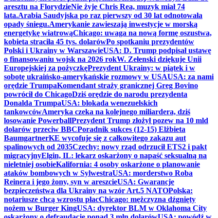
aresztu na Florydzie
Nie żyje Chris Rea, muzyk miał 74
lata.
Arabia Saudyjska po raz pierwszy od 30 lat odnotowała
opady śniegu.
Amerykanie zawieszają inwestycje w morską
energetykę wiatrową
Chicago: uwaga na nową formę oszustwa,
kobieta straciła 45 tys. dolarów
Po spotkaniu prezydentów
Polski i Ukrainy w Warszawie
USA: D. Trump podpisał ustawę
o finansowaniu wojsk na 2026 rok
W. Zełenski dziękuje Unii
Europejskiej za pożyczkę
Prezydent Ukrainy: w piątek i w
sobotę ukraińsko-amerykańskie rozmowy w USA
USA: za nami
orędzie Trumpa
Komendant straży granicznej Greg Bovino
powrócił do Chicago
Dziś orędzie do narodu prezydenta
Donalda Trumpa
USA: blokada wenezuelskich
tankowców
Ameryka czeka na kolejnego miliardera, dziś
losowanie Powerball
Prezydent Trump złożył pozew na 10 mld
dolarów przeciw BBC
Poradnik sukces (12-15) Elżbieta
Baumgartner
KE wycofuje się z całkowitego zakazu aut
spalinowych od 2035
Czechy: nowy rząd odrzucił ETS2 i pakt
migracyjny
Elgin, IL: lekarz oskarżony o napaść seksualną na
nieletniej osobie
Kalifornia: 4 osoby oskarżone o planowanie
ataków bombowych w Sylwestra
USA: morderstwo Roba
Reinera i jego żony, syn w areszcie
USA: Gwarancje
bezpieczeństwa dla Ukrainy na wzór Art.5 NATO
Polska:
notariusze chcą wzrostu płac
Chicago: mężczyzna dźgnięty
nożem w Burger King
USA: dyrektor BLM w Oklahoma City
oskarżony o defraudację ponad 3 mln dolarów
USA: powódź w