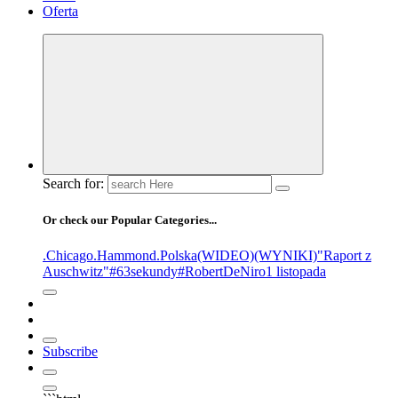
Oferta
Search for:
Or check our Popular Categories...
.Chicago
.Hammond
.Polska
(WIDEO)
(WYNIKI)
"Raport z
Auschwitz"
#63sekundy
#RobertDeNiro
1 listopada
Subscribe