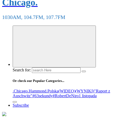
Chicago.
1030AM, 104.7FM, 107.7FM
Search for:
Or check our Popular Categories...
.Chicago
.Hammond
.Polska
(WIDEO)
(WYNIKI)
"Raport z
Auschwitz"
#63sekundy
#RobertDeNiro
1 listopada
Subscribe