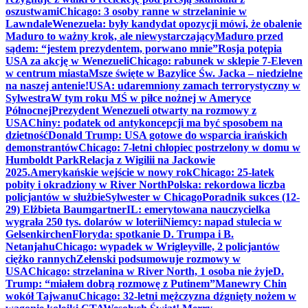
oszustwami
Chicago: 3 osoby ranne w strzelaninie w
Lawndale
Wenezuela: były kandydat opozycji mówi, że obalenie
Maduro to ważny krok, ale niewystarczający
Maduro przed
sądem: “jestem prezydentem, porwano mnie”
Rosja potępia
USA za akcję w Wenezueli
Chicago: rabunek w sklepie 7-Eleven
w centrum miasta
Msze święte w Bazylice Św. Jacka – niedzielne
na naszej antenie!
USA: udaremniony zamach terrorystyczny w
Sylwestra
W tym roku MŚ w piłce nożnej w Ameryce
Północnej
Prezydent Wenezueli otwarty na rozmowy z
USA
Chiny: podatek od antykoncepcji ma być sposobem na
dzietność
Donald Trump: USA gotowe do wsparcia irańskich
demonstrantów
Chicago: 7-letni chłopiec postrzelony w domu w
Humboldt Park
Relacja z Wigilii na Jackowie
2025.
Amerykańskie wejście w nowy rok
Chicago: 25-latek
pobity i okradziony w River North
Polska: rekordowa liczba
policjantów w służbie
Sylwester w Chicago
Poradnik sukces (12-
29) Elżbieta Baumgartner
IL: emerytowana nauczycielka
wygrała 250 tys. dolarów w loterii
Niemcy: napad stulecia w
Gelsenkirchen
Floryda: spotkanie D. Trumpa i B.
Netanjahu
Chicago: wypadek w Wrigleyville, 2 policjantów
ciężko rannych
Zełenski podsumowuje rozmowy w
USA
Chicago: strzelanina w River North, 1 osoba nie żyje
D.
Trump: “miałem dobrą rozmowę z Putinem”
Manewry Chin
wokół Tajwanu
Chicago: 32-letni mężczyzna dźgnięty nożem w