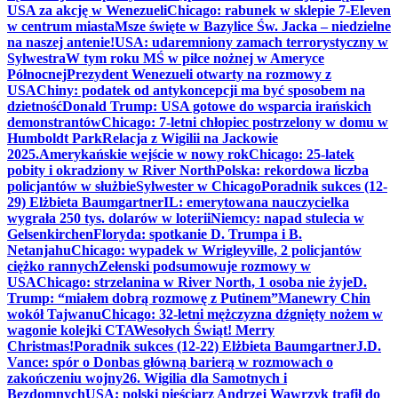
USA za akcję w Wenezueli
Chicago: rabunek w sklepie 7-Eleven
w centrum miasta
Msze święte w Bazylice Św. Jacka – niedzielne
na naszej antenie!
USA: udaremniony zamach terrorystyczny w
Sylwestra
W tym roku MŚ w piłce nożnej w Ameryce
Północnej
Prezydent Wenezueli otwarty na rozmowy z
USA
Chiny: podatek od antykoncepcji ma być sposobem na
dzietność
Donald Trump: USA gotowe do wsparcia irańskich
demonstrantów
Chicago: 7-letni chłopiec postrzelony w domu w
Humboldt Park
Relacja z Wigilii na Jackowie
2025.
Amerykańskie wejście w nowy rok
Chicago: 25-latek
pobity i okradziony w River North
Polska: rekordowa liczba
policjantów w służbie
Sylwester w Chicago
Poradnik sukces (12-
29) Elżbieta Baumgartner
IL: emerytowana nauczycielka
wygrała 250 tys. dolarów w loterii
Niemcy: napad stulecia w
Gelsenkirchen
Floryda: spotkanie D. Trumpa i B.
Netanjahu
Chicago: wypadek w Wrigleyville, 2 policjantów
ciężko rannych
Zełenski podsumowuje rozmowy w
USA
Chicago: strzelanina w River North, 1 osoba nie żyje
D.
Trump: “miałem dobrą rozmowę z Putinem”
Manewry Chin
wokół Tajwanu
Chicago: 32-letni mężczyzna dźgnięty nożem w
wagonie kolejki CTA
Wesołych Świąt! Merry
Christmas!
Poradnik sukces (12-22) Elżbieta Baumgartner
J.D.
Vance: spór o Donbas główną barierą w rozmowach o
zakończeniu wojny
26. Wigilia dla Samotnych i
Bezdomnych
USA: polski pięściarz Andrzej Wawrzyk trafił do