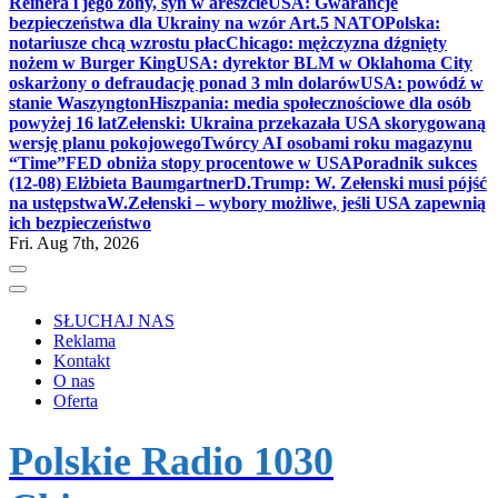
Reinera i jego żony, syn w areszcie
USA: Gwarancje
bezpieczeństwa dla Ukrainy na wzór Art.5 NATO
Polska:
notariusze chcą wzrostu płac
Chicago: mężczyzna dźgnięty
nożem w Burger King
USA: dyrektor BLM w Oklahoma City
oskarżony o defraudację ponad 3 mln dolarów
USA: powódź w
stanie Waszyngton
Hiszpania: media społecznościowe dla osób
powyżej 16 lat
Zełenski: Ukraina przekazała USA skorygowaną
wersję planu pokojowego
Twórcy AI osobami roku magazynu
“Time”
FED obniża stopy procentowe w USA
Poradnik sukces
(12-08) Elżbieta Baumgartner
D.Trump: W. Zełenski musi pójść
na ustępstwa
W.Zełenski – wybory możliwe, jeśli USA zapewnią
ich bezpieczeństwo
Fri. Aug 7th, 2026
SŁUCHAJ NAS
Reklama
Kontakt
O nas
Oferta
Polskie Radio 1030