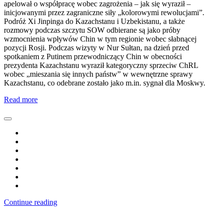
apelował o współpracę wobec zagrożenia – jak się wyraził –
inicjowanymi przez zagraniczne siły „kolorowymi rewolucjami”.
Podróż Xi Jinpinga do Kazachstanu i Uzbekistanu, a także
rozmowy podczas szczytu SOW odbierane są jako próby
wzmocnienia wpływów Chin w tym regionie wobec słabnącej
pozycji Rosji. Podczas wizyty w Nur Sułtan, na dzień przed
spotkaniem z Putinem przewodniczący Chin w obecności
prezydenta Kazachstanu wyraził kategoryczny sprzeciw ChRL
wobec „mieszania się innych państw” w wewnętrzne sprawy
Kazachstanu, co odebrane zostało jako m.in. sygnał dla Moskwy.
Read more
Continue reading