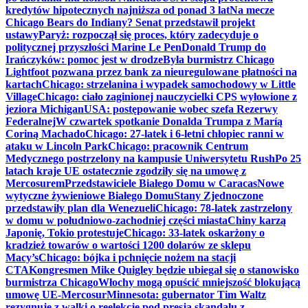
kredytów hipotecznych najniższa od ponad 3 lat
Na mecze
Chicago Bears do Indiany? Senat przedstawił projekt
ustawy
Paryż: rozpoczął się proces, który zadecyduje o
politycznej przyszłości Marine Le Pen
Donald Trump do
Irańczyków: pomoc jest w drodze
Była burmistrz Chicago
Lightfoot pozwana przez bank za nieuregulowane płatności na
kartach
Chicago: strzelanina i wypadek samochodowy w Little
Village
Chicago: ciało zaginionej nauczycielki CPS wyłowione z
jeziora Michigan
USA: postępowanie wobec szefa Rezerwy
Federalnej
W czwartek spotkanie Donalda Trumpa z Maríą
Coriną Machado
Chicago: 27-latek i 6-letni chłopiec ranni w
ataku w Lincoln Park
Chicago: pracownik Centrum
Medycznego postrzelony na kampusie Uniwersytetu Rush
Po 25
latach kraje UE ostatecznie zgodziły się na umowę z
Mercosurem
Przedstawiciele Białego Domu w Caracas
Nowe
wytyczne żywieniowe Białego Domu
Stany Zjednoczone
przedstawiły plan dla Wenezueli
Chicago: 78-latek zastrzelony
w domu w południowo-zachodniej części miasta
Chiny karzą
Japonię, Tokio protestuje
Chicago: 33-latek oskarżony o
kradzież towarów o wartości 1200 dolarów ze sklepu
Macy’s
Chicago: bójka i pchnięcie nożem na stacji
CTA
Kongresmen Mike Quigley będzie ubiegał się o stanowisko
burmistrza Chicago
Włochy mogą opuścić mniejszość blokującą
umowę UE-Mercosur
Minnesota: gubernator Tim Waltz
rezygnuje z walki o reelekcję pod presją skandalu z