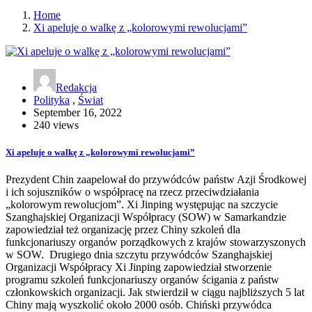
Home
Xi apeluje o walkę z „kolorowymi rewolucjami”
Redakcja
Polityka
,
Świat
September 16, 2022
240 views
Xi apeluje o walkę z „kolorowymi rewolucjami”
Prezydent Chin zaapelował do przywódców państw Azji Środkowej
i ich sojuszników o współpracę na rzecz przeciwdziałania
„kolorowym rewolucjom”. Xi Jinping występując na szczycie
Szanghajskiej Organizacji Współpracy (SOW) w Samarkandzie
zapowiedział też organizację przez Chiny szkoleń dla
funkcjonariuszy organów porządkowych z krajów stowarzyszonych
w SOW. Drugiego dnia szczytu przywódców Szanghajskiej
Organizacji Współpracy Xi Jinping zapowiedział stworzenie
programu szkoleń funkcjonariuszy organów ścigania z państw
członkowskich organizacji. Jak stwierdził w ciągu najbliższych 5 lat
Chiny mają wyszkolić około 2000 osób. Chiński przywódca