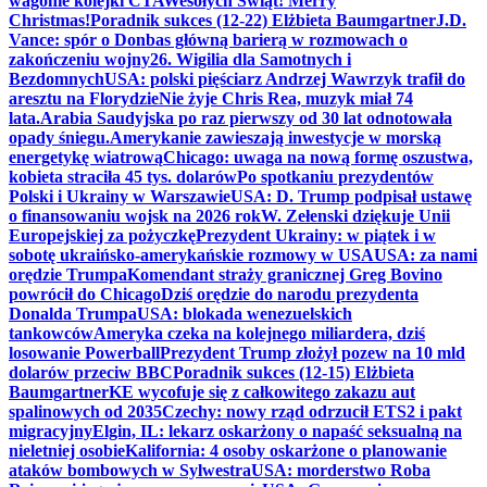
wagonie kolejki CTA
Wesołych Świąt! Merry
Christmas!
Poradnik sukces (12-22) Elżbieta Baumgartner
J.D.
Vance: spór o Donbas główną barierą w rozmowach o
zakończeniu wojny
26. Wigilia dla Samotnych i
Bezdomnych
USA: polski pięściarz Andrzej Wawrzyk trafił do
aresztu na Florydzie
Nie żyje Chris Rea, muzyk miał 74
lata.
Arabia Saudyjska po raz pierwszy od 30 lat odnotowała
opady śniegu.
Amerykanie zawieszają inwestycje w morską
energetykę wiatrową
Chicago: uwaga na nową formę oszustwa,
kobieta straciła 45 tys. dolarów
Po spotkaniu prezydentów
Polski i Ukrainy w Warszawie
USA: D. Trump podpisał ustawę
o finansowaniu wojsk na 2026 rok
W. Zełenski dziękuje Unii
Europejskiej za pożyczkę
Prezydent Ukrainy: w piątek i w
sobotę ukraińsko-amerykańskie rozmowy w USA
USA: za nami
orędzie Trumpa
Komendant straży granicznej Greg Bovino
powrócił do Chicago
Dziś orędzie do narodu prezydenta
Donalda Trumpa
USA: blokada wenezuelskich
tankowców
Ameryka czeka na kolejnego miliardera, dziś
losowanie Powerball
Prezydent Trump złożył pozew na 10 mld
dolarów przeciw BBC
Poradnik sukces (12-15) Elżbieta
Baumgartner
KE wycofuje się z całkowitego zakazu aut
spalinowych od 2035
Czechy: nowy rząd odrzucił ETS2 i pakt
migracyjny
Elgin, IL: lekarz oskarżony o napaść seksualną na
nieletniej osobie
Kalifornia: 4 osoby oskarżone o planowanie
ataków bombowych w Sylwestra
USA: morderstwo Roba