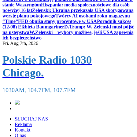
stanie Waszyngton
Hiszpania: media społecznościowe dla osób
powyżej 16 lat
Zełenski: Ukraina przekazała USA skorygowaną
wersję planu pokojowego
Twórcy AI osobami roku magazynu
“Time”
FED obniża stopy procentowe w USA
Poradnik sukces
(12-08) Elżbieta Baumgartner
D.Trump: W. Zełenski musi pójść
na ustępstwa
W.Zełenski – wybory możliwe, jeśli USA zapewnią
ich bezpieczeństwo
Fri. Aug 7th, 2026
Polskie Radio 1030
Chicago.
1030AM, 104.7FM, 107.7FM
SŁUCHAJ NAS
Reklama
Kontakt
O nas