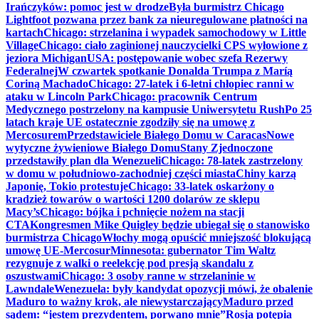
Irańczyków: pomoc jest w drodze
Była burmistrz Chicago
Lightfoot pozwana przez bank za nieuregulowane płatności na
kartach
Chicago: strzelanina i wypadek samochodowy w Little
Village
Chicago: ciało zaginionej nauczycielki CPS wyłowione z
jeziora Michigan
USA: postępowanie wobec szefa Rezerwy
Federalnej
W czwartek spotkanie Donalda Trumpa z Maríą
Coriną Machado
Chicago: 27-latek i 6-letni chłopiec ranni w
ataku w Lincoln Park
Chicago: pracownik Centrum
Medycznego postrzelony na kampusie Uniwersytetu Rush
Po 25
latach kraje UE ostatecznie zgodziły się na umowę z
Mercosurem
Przedstawiciele Białego Domu w Caracas
Nowe
wytyczne żywieniowe Białego Domu
Stany Zjednoczone
przedstawiły plan dla Wenezueli
Chicago: 78-latek zastrzelony
w domu w południowo-zachodniej części miasta
Chiny karzą
Japonię, Tokio protestuje
Chicago: 33-latek oskarżony o
kradzież towarów o wartości 1200 dolarów ze sklepu
Macy’s
Chicago: bójka i pchnięcie nożem na stacji
CTA
Kongresmen Mike Quigley będzie ubiegał się o stanowisko
burmistrza Chicago
Włochy mogą opuścić mniejszość blokującą
umowę UE-Mercosur
Minnesota: gubernator Tim Waltz
rezygnuje z walki o reelekcję pod presją skandalu z
oszustwami
Chicago: 3 osoby ranne w strzelaninie w
Lawndale
Wenezuela: były kandydat opozycji mówi, że obalenie
Maduro to ważny krok, ale niewystarczający
Maduro przed
sądem: “jestem prezydentem, porwano mnie”
Rosja potępia