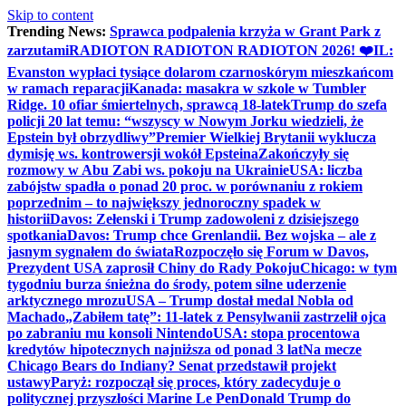
Skip to content
Trending News:
Sprawca podpalenia krzyża w Grant Park z
zarzutami
RADIOTON RADIOTON RADIOTON 2026! ❤️
IL:
Evanston wypłaci tysiące dolarom czarnoskórym mieszkańcom
w ramach reparacji
Kanada: masakra w szkole w Tumbler
Ridge. 10 ofiar śmiertelnych, sprawcą 18-latek
Trump do szefa
policji 20 lat temu: “wszyscy w Nowym Jorku wiedzieli, że
Epstein był obrzydliwy”
Premier Wielkiej Brytanii wyklucza
dymisję ws. kontrowersji wokół Epsteina
Zakończyły się
rozmowy w Abu Zabi ws. pokoju na Ukrainie
USA: liczba
zabójstw spadła o ponad 20 proc. w porównaniu z rokiem
poprzednim – to największy jednoroczny spadek w
historii
Davos: Zełenski i Trump zadowoleni z dzisiejszego
spotkania
Davos: Trump chce Grenlandii. Bez wojska – ale z
jasnym sygnałem do świata
Rozpoczęło się Forum w Davos,
Prezydent USA zaprosił Chiny do Rady Pokoju
Chicago: w tym
tygodniu burza śnieżna do środy, potem silne uderzenie
arktycznego mrozu
USA – Trump dostał medal Nobla od
Machado
„Zabiłem tatę”: 11-latek z Pensylwanii zastrzelił ojca
po zabraniu mu konsoli Nintendo
USA: stopa procentowa
kredytów hipotecznych najniższa od ponad 3 lat
Na mecze
Chicago Bears do Indiany? Senat przedstawił projekt
ustawy
Paryż: rozpoczął się proces, który zadecyduje o
politycznej przyszłości Marine Le Pen
Donald Trump do