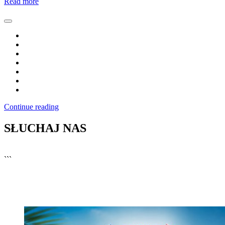
Read more
Continue reading
SŁUCHAJ NAS
▶
Kliknij PLAY, aby słuchać
```
🔊