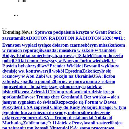
```html
▶
Kliknij PLAY, aby słuchać
🔈
🔊
```
Trending News:
Sprawca podpalenia krzyża w Grant Park z
zarzutami
RADIOTON RADIOTON RADIOTON 2026! ❤️
IL:
Evanston wypłaci tysiące dolarom czarnoskórym mieszkańcom
w ramach reparacji
Kanada: masakra w szkole w Tumbler
Ridge. 10 ofiar śmiertelnych, sprawcą 18-latek
Trump do szefa
policji 20 lat temu: “wszyscy w Nowym Jorku wiedzieli, że
Epstein był obrzydliwy”
Premier Wielkiej Brytanii wyklucza
dymisję ws. kontrowersji wokół Epsteina
Zakończyły się
rozmowy w Abu Zabi ws. pokoju na Ukrainie
USA: liczba
zabójstw spadła o ponad 20 proc. w porównaniu z rokiem
poprzednim – to największy jednoroczny spadek w
historii
Davos: Zełenski i Trump zadowoleni z dzisiejszego
spotkania
Davos: Trump chce Grenlandii. Bez wojska – ale z
jasnym sygnałem do świata
Rozpoczęło się Forum w Davos,
Prezydent USA zaprosił Chiny do Rady Pokoju
Chicago: w tym
tygodniu burza śnieżna do środy, potem silne uderzenie
arktycznego mrozu
USA – Trump dostał medal Nobla od
Machado
„Zabiłem tatę”: 11-latek z Pensylwanii zastrzelił ojca
po zabraniu mu konsoli Nintendo
USA: stopa procentowa