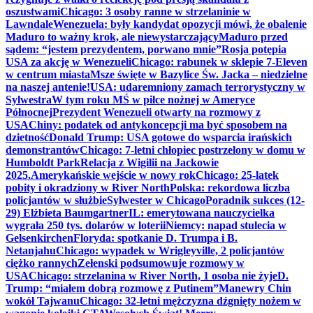
oszustwami
Chicago: 3 osoby ranne w strzelaninie w
Lawndale
Wenezuela: były kandydat opozycji mówi, że obalenie
Maduro to ważny krok, ale niewystarczający
Maduro przed
sądem: “jestem prezydentem, porwano mnie”
Rosja potępia
USA za akcję w Wenezueli
Chicago: rabunek w sklepie 7-Eleven
w centrum miasta
Msze święte w Bazylice Św. Jacka – niedzielne
na naszej antenie!
USA: udaremniony zamach terrorystyczny w
Sylwestra
W tym roku MŚ w piłce nożnej w Ameryce
Północnej
Prezydent Wenezueli otwarty na rozmowy z
USA
Chiny: podatek od antykoncepcji ma być sposobem na
dzietność
Donald Trump: USA gotowe do wsparcia irańskich
demonstrantów
Chicago: 7-letni chłopiec postrzelony w domu w
Humboldt Park
Relacja z Wigilii na Jackowie
2025.
Amerykańskie wejście w nowy rok
Chicago: 25-latek
pobity i okradziony w River North
Polska: rekordowa liczba
policjantów w służbie
Sylwester w Chicago
Poradnik sukces (12-
29) Elżbieta Baumgartner
IL: emerytowana nauczycielka
wygrała 250 tys. dolarów w loterii
Niemcy: napad stulecia w
Gelsenkirchen
Floryda: spotkanie D. Trumpa i B.
Netanjahu
Chicago: wypadek w Wrigleyville, 2 policjantów
ciężko rannych
Zełenski podsumowuje rozmowy w
USA
Chicago: strzelanina w River North, 1 osoba nie żyje
D.
Trump: “miałem dobrą rozmowę z Putinem”
Manewry Chin
wokół Tajwanu
Chicago: 32-letni mężczyzna dźgnięty nożem w