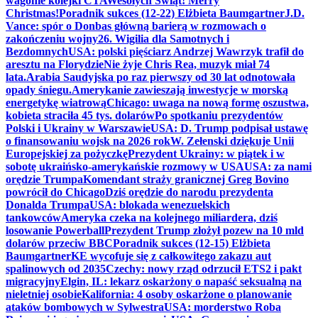
wagonie kolejki CTA
Wesołych Świąt! Merry
Christmas!
Poradnik sukces (12-22) Elżbieta Baumgartner
J.D.
Vance: spór o Donbas główną barierą w rozmowach o
zakończeniu wojny
26. Wigilia dla Samotnych i
Bezdomnych
USA: polski pięściarz Andrzej Wawrzyk trafił do
aresztu na Florydzie
Nie żyje Chris Rea, muzyk miał 74
lata.
Arabia Saudyjska po raz pierwszy od 30 lat odnotowała
opady śniegu.
Amerykanie zawieszają inwestycje w morską
energetykę wiatrową
Chicago: uwaga na nową formę oszustwa,
kobieta straciła 45 tys. dolarów
Po spotkaniu prezydentów
Polski i Ukrainy w Warszawie
USA: D. Trump podpisał ustawę
o finansowaniu wojsk na 2026 rok
W. Zełenski dziękuje Unii
Europejskiej za pożyczkę
Prezydent Ukrainy: w piątek i w
sobotę ukraińsko-amerykańskie rozmowy w USA
USA: za nami
orędzie Trumpa
Komendant straży granicznej Greg Bovino
powrócił do Chicago
Dziś orędzie do narodu prezydenta
Donalda Trumpa
USA: blokada wenezuelskich
tankowców
Ameryka czeka na kolejnego miliardera, dziś
losowanie Powerball
Prezydent Trump złożył pozew na 10 mld
dolarów przeciw BBC
Poradnik sukces (12-15) Elżbieta
Baumgartner
KE wycofuje się z całkowitego zakazu aut
spalinowych od 2035
Czechy: nowy rząd odrzucił ETS2 i pakt
migracyjny
Elgin, IL: lekarz oskarżony o napaść seksualną na
nieletniej osobie
Kalifornia: 4 osoby oskarżone o planowanie
ataków bombowych w Sylwestra
USA: morderstwo Roba