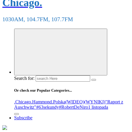
Chicago.
1030AM, 104.7FM, 107.7FM
Search for:
Or check our Popular Categories...
.Chicago
.Hammond
.Polska
(WIDEO)
(WYNIKI)
"Raport z
Auschwitz"
#63sekundy
#RobertDeNiro
1 listopada
Subscribe