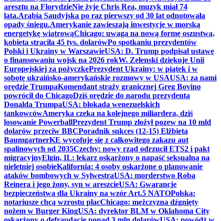
aresztu na Florydzie
Nie żyje Chris Rea, muzyk miał 74
lata.
Arabia Saudyjska po raz pierwszy od 30 lat odnotowała
opady śniegu.
Amerykanie zawieszają inwestycje w morską
energetykę wiatrową
Chicago: uwaga na nową formę oszustwa,
kobieta straciła 45 tys. dolarów
Po spotkaniu prezydentów
Polski i Ukrainy w Warszawie
USA: D. Trump podpisał ustawę
o finansowaniu wojsk na 2026 rok
W. Zełenski dziękuje Unii
Europejskiej za pożyczkę
Prezydent Ukrainy: w piątek i w
sobotę ukraińsko-amerykańskie rozmowy w USA
USA: za nami
orędzie Trumpa
Komendant straży granicznej Greg Bovino
powrócił do Chicago
Dziś orędzie do narodu prezydenta
Donalda Trumpa
USA: blokada wenezuelskich
tankowców
Ameryka czeka na kolejnego miliardera, dziś
losowanie Powerball
Prezydent Trump złożył pozew na 10 mld
dolarów przeciw BBC
Poradnik sukces (12-15) Elżbieta
Baumgartner
KE wycofuje się z całkowitego zakazu aut
spalinowych od 2035
Czechy: nowy rząd odrzucił ETS2 i pakt
migracyjny
Elgin, IL: lekarz oskarżony o napaść seksualną na
nieletniej osobie
Kalifornia: 4 osoby oskarżone o planowanie
ataków bombowych w Sylwestra
USA: morderstwo Roba
Reinera i jego żony, syn w areszcie
USA: Gwarancje
bezpieczeństwa dla Ukrainy na wzór Art.5 NATO
Polska:
notariusze chcą wzrostu płac
Chicago: mężczyzna dźgnięty
nożem w Burger King
USA: dyrektor BLM w Oklahoma City
oskarżony o defraudację ponad 3 mln dolarów
USA: powódź w