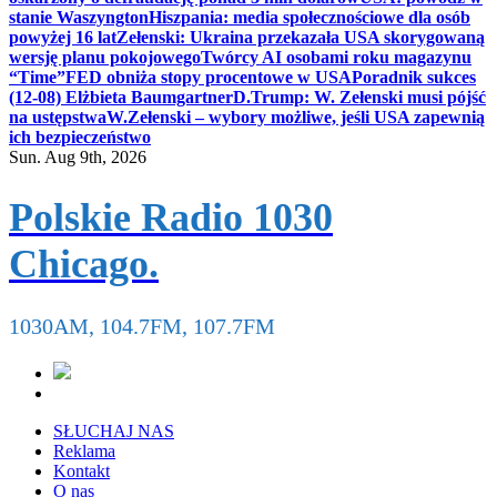
stanie Waszyngton
Hiszpania: media społecznościowe dla osób
powyżej 16 lat
Zełenski: Ukraina przekazała USA skorygowaną
wersję planu pokojowego
Twórcy AI osobami roku magazynu
“Time”
FED obniża stopy procentowe w USA
Poradnik sukces
(12-08) Elżbieta Baumgartner
D.Trump: W. Zełenski musi pójść
na ustępstwa
W.Zełenski – wybory możliwe, jeśli USA zapewnią
ich bezpieczeństwo
Sun. Aug 9th, 2026
Polskie Radio 1030
Chicago.
1030AM, 104.7FM, 107.7FM
SŁUCHAJ NAS
Reklama
Kontakt
O nas