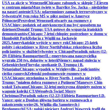
USA za akcję w Wenezueli
Chicago: rabunek w sklepie 7-Eleven
w centrum miasta
Msze święte w Bazylice Św. Jacka – niedzielne
na naszej antenie!
USA: udaremniony zamach terrorystyczny w
Sylwestra
W tym roku MŚ w piłce nożnej w Ameryce
Północnej
Prezydent Wenezueli otwarty na rozmowy z
USA
Chiny: podatek od antykoncepcji ma być sposobem na
dzietność
Donald Trump: USA gotowe do wsparcia irańskich
demonstrantów
Chicago: 7-letni chłopiec postrzelony w domu w
Humboldt Park
Relacja z Wigilii na Jackowie
2025.
Amerykańskie wejście w nowy rok
Chicago: 25-latek
pobity i okradziony w River North
Polska: rekordowa liczba
policjantów w służbie
Sylwester w Chicago
Poradnik sukces (12-
29) Elżbieta Baumgartner
IL: emerytowana nauczycielka
wygrała 250 tys. dolarów w loterii
Niemcy: napad stulecia w
Gelsenkirchen
Floryda: spotkanie D. Trumpa i B.
Netanjahu
Chicago: wypadek w Wrigleyville, 2 policjantów
ciężko rannych
Zełenski podsumowuje rozmowy w
USA
Chicago: strzelanina w River North, 1 osoba nie żyje
D.
Trump: “miałem dobrą rozmowę z Putinem”
Manewry Chin
wokół Tajwanu
Chicago: 32-letni mężczyzna dźgnięty nożem w
wagonie kolejki CTA
Wesołych Świąt! Merry
Christmas!
Poradnik sukces (12-22) Elżbieta Baumgartner
J.D.
Vance: spór o Donbas główną barierą w rozmowach o
zakończeniu wojny
26. Wigilia dla Samotnych i
Bezdomnych
USA: polski pięściarz Andrzej Wawrzyk trafił do