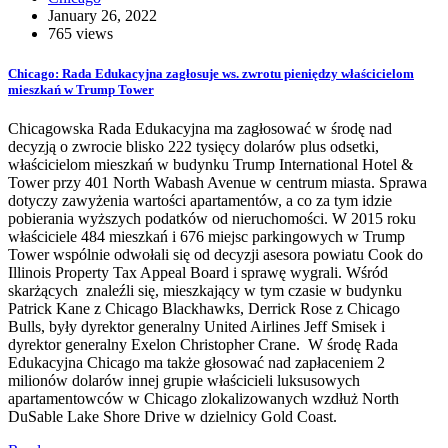
January 26, 2022
765 views
Chicago: Rada Edukacyjna zagłosuje ws. zwrotu pieniędzy właścicielom
mieszkań w Trump Tower
Chicagowska Rada Edukacyjna ma zagłosować w środę nad
decyzją o zwrocie blisko 222 tysięcy dolarów plus odsetki,
właścicielom mieszkań w budynku Trump International Hotel &
Tower przy 401 North Wabash Avenue w centrum miasta. Sprawa
dotyczy zawyżenia wartości apartamentów, a co za tym idzie
pobierania wyższych podatków od nieruchomości. W 2015 roku
właściciele 484 mieszkań i 676 miejsc parkingowych w Trump
Tower wspólnie odwołali się od decyzji asesora powiatu Cook do
Illinois Property Tax Appeal Board i sprawę wygrali. Wśród
skarżących znaleźli się, mieszkający w tym czasie w budynku
Patrick Kane z Chicago Blackhawks, Derrick Rose z Chicago
Bulls, były dyrektor generalny United Airlines Jeff Smisek i
dyrektor generalny Exelon Christopher Crane. W środę Rada
Edukacyjna Chicago ma także głosować nad zapłaceniem 2
milionów dolarów innej grupie właścicieli luksusowych
apartamentowców w Chicago zlokalizowanych wzdłuż North
DuSable Lake Shore Drive w dzielnicy Gold Coast.