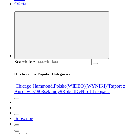
Oferta
Search for:
Or check our Popular Categories...
.Chicago
.Hammond
.Polska
(WIDEO)
(WYNIKI)
"Raport z
Auschwitz"
#63sekundy
#RobertDeNiro
1 listopada
Subscribe