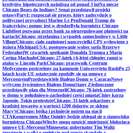
kredytów hipotecznych najniższa od ponad 3 lat
Na mecze
Chicago Bears do Indiany? Senat przedstawił projekt
ustawy
Paryż: rozpoczął się proces, który zadecyduje o
politycznej przyszłości Marine Le Pen
Donald Trump do
Irańczyków: pomoc jest w drodze
Była burmistrz Chicago
Lightfoot pozwana przez bank za nieuregulowane płatności na
kartach
Chicago: strzelanina i wypadek samochodowy w Little
Village
Chicago: ciało zaginionej nauczycielki CPS wyłowione z
jeziora Michigan
USA: postępowanie wobec szefa Rezerwy
Federalnej
W czwartek spotkanie Donalda Trumpa z Maríą
Coriną Machado
Chicago: 27-latek i 6-letni chłopiec ranni w
ataku w Lincoln Park
Chicago: pracownik Centrum
Medycznego postrzelony na kampusie Uniwersytetu Rush
Po 25
latach kraje UE ostatecznie zgodziły się na umowę z
Mercosurem
Przedstawiciele Białego Domu w Caracas
Nowe
wytyczne żywieniowe Białego Domu
Stany Zjednoczone
przedstawiły plan dla Wenezueli
Chicago: 78-latek zastrzelony
w domu w południowo-zachodniej części miasta
Chiny karzą
Japonię, Tokio protestuje
Chicago: 33-latek oskarżony o
kradzież towarów o wartości 1200 dolarów ze sklepu
Macy’s
Chicago: bójka i pchnięcie nożem na stacji
CTA
Kongresmen Mike Quigley będzie ubiegał się o stanowisko
burmistrza Chicago
Włochy mogą opuścić mniejszość blokującą
umowę UE-Mercosur
Minnesota: gubernator Tim Waltz
rezygnuje z walki o reelekcję pod presją skandalu z