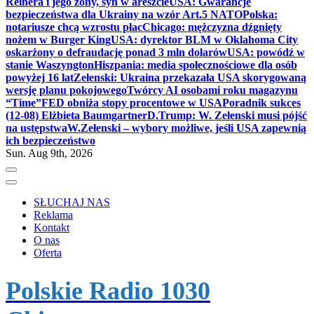
Reinera i jego żony, syn w areszcie
USA: Gwarancje
bezpieczeństwa dla Ukrainy na wzór Art.5 NATO
Polska:
notariusze chcą wzrostu płac
Chicago: mężczyzna dźgnięty
nożem w Burger King
USA: dyrektor BLM w Oklahoma City
oskarżony o defraudację ponad 3 mln dolarów
USA: powódź w
stanie Waszyngton
Hiszpania: media społecznościowe dla osób
powyżej 16 lat
Zełenski: Ukraina przekazała USA skorygowaną
wersję planu pokojowego
Twórcy AI osobami roku magazynu
“Time”
FED obniża stopy procentowe w USA
Poradnik sukces
(12-08) Elżbieta Baumgartner
D.Trump: W. Zełenski musi pójść
na ustępstwa
W.Zełenski – wybory możliwe, jeśli USA zapewnią
ich bezpieczeństwo
Sun. Aug 9th, 2026
SŁUCHAJ NAS
Reklama
Kontakt
O nas
Oferta
Polskie Radio 1030