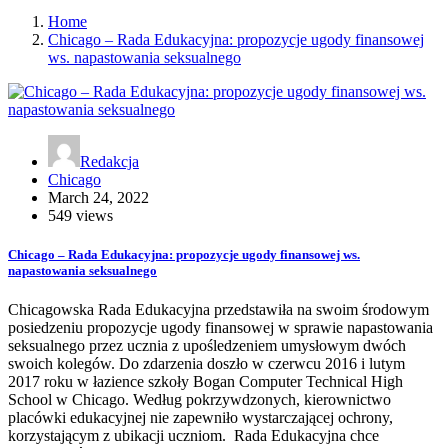
Home
Chicago – Rada Edukacyjna: propozycje ugody finansowej
ws. napastowania seksualnego
Redakcja
Chicago
March 24, 2022
549 views
Chicago – Rada Edukacyjna: propozycje ugody finansowej ws.
napastowania seksualnego
Chicagowska Rada Edukacyjna przedstawiła na swoim środowym
posiedzeniu propozycje ugody finansowej w sprawie napastowania
seksualnego przez ucznia z upośledzeniem umysłowym dwóch
swoich kolegów. Do zdarzenia doszło w czerwcu 2016 i lutym
2017 roku w łazience szkoły Bogan Computer Technical High
School w Chicago. Według pokrzywdzonych, kierownictwo
placówki edukacyjnej nie zapewniło wystarczającej ochrony,
korzystającym z ubikacji uczniom. Rada Edukacyjna chce