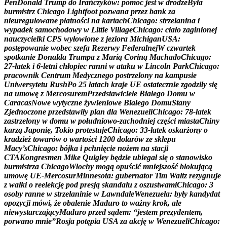
P
e
n
D
o
n
a
l
d
T
r
u
m
p
d
o
I
r
a
ń
c
z
y
k
ó
w
:
p
o
m
o
c
j
e
s
t
w
d
r
o
d
z
e
B
y
ł
a
b
u
r
m
i
s
t
r
z
C
h
i
c
a
g
o
L
i
g
h
t
f
o
o
t
p
o
z
w
a
n
a
p
r
z
e
z
b
a
n
k
z
a
n
i
e
u
r
e
g
u
l
o
w
a
n
e
p
ł
a
t
n
o
ś
c
i
n
a
k
a
r
t
a
c
h
C
h
i
c
a
g
o
:
s
t
r
z
e
l
a
n
i
n
a
i
w
y
p
a
d
e
k
s
a
m
o
c
h
o
d
o
w
y
w
L
i
t
t
l
e
V
i
l
l
a
g
e
C
h
i
c
a
g
o
:
c
i
a
ł
o
z
a
g
i
n
i
o
n
e
j
n
a
u
c
z
y
c
i
e
l
k
i
C
P
S
w
y
ł
o
w
i
o
n
e
z
j
e
z
i
o
r
a
M
i
c
h
i
g
a
n
U
S
A
:
p
o
s
t
ę
p
o
w
a
n
i
e
w
o
b
e
c
s
z
e
f
a
R
e
z
e
r
w
y
F
e
d
e
r
a
l
n
e
j
W
c
z
w
a
r
t
e
k
s
p
o
t
k
a
n
i
e
D
o
n
a
l
d
a
T
r
u
m
p
a
z
M
a
r
í
ą
C
o
r
i
n
ą
M
a
c
h
a
d
o
C
h
i
c
a
g
o
:
2
7
-
l
a
t
e
k
i
6
-
l
e
t
n
i
c
h
ł
o
p
i
e
c
r
a
n
n
i
w
a
t
a
k
u
w
L
i
n
c
o
l
n
P
a
r
k
C
h
i
c
a
g
o
:
p
r
a
c
o
w
n
i
k
C
e
n
t
r
u
m
M
e
d
y
c
z
n
e
g
o
p
o
s
t
r
z
e
l
o
n
y
n
a
k
a
m
p
u
s
i
e
U
n
i
w
e
r
s
y
t
e
t
u
R
u
s
h
P
o
2
5
l
a
t
a
c
h
k
r
a
j
e
U
E
o
s
t
a
t
e
c
z
n
i
e
z
g
o
d
z
i
ł
y
s
i
ę
n
a
u
m
o
w
ę
z
M
e
r
c
o
s
u
r
e
m
P
r
z
e
d
s
t
a
w
i
c
i
e
l
e
B
i
a
ł
e
g
o
D
o
m
u
w
C
a
r
a
c
a
s
N
o
w
e
w
y
t
y
c
z
n
e
ż
y
w
i
e
n
i
o
w
e
B
i
a
ł
e
g
o
D
o
m
u
S
t
a
n
y
Z
j
e
d
n
o
c
z
o
n
e
p
r
z
e
d
s
t
a
w
i
ł
y
p
l
a
n
d
l
a
W
e
n
e
z
u
e
l
i
C
h
i
c
a
g
o
:
7
8
-
l
a
t
e
k
z
a
s
t
r
z
e
l
o
n
y
w
d
o
m
u
w
p
o
ł
u
d
n
i
o
w
o
-
z
a
c
h
o
d
n
i
e
j
c
z
ę
ś
c
i
m
i
a
s
t
a
C
h
i
n
y
k
a
r
z
ą
J
a
p
o
n
i
ę
,
T
o
k
i
o
p
r
o
t
e
s
t
u
j
e
C
h
i
c
a
g
o
:
3
3
-
l
a
t
e
k
o
s
k
a
r
ż
o
n
y
o
k
r
a
d
z
i
e
ż
t
o
w
a
r
ó
w
o
w
a
r
t
o
ś
c
i
1
2
0
0
d
o
l
a
r
ó
w
z
e
s
k
l
e
p
u
M
a
c
y
’
s
C
h
i
c
a
g
o
:
b
ó
j
k
a
i
p
c
h
n
i
ę
c
i
e
n
o
ż
e
m
n
a
s
t
a
c
j
i
C
T
A
K
o
n
g
r
e
s
m
e
n
M
i
k
e
Q
u
i
g
l
e
y
b
ę
d
z
i
e
u
b
i
e
g
a
ł
s
i
ę
o
s
t
a
n
o
w
i
s
k
o
b
u
r
m
i
s
t
r
z
a
C
h
i
c
a
g
o
W
ł
o
c
h
y
m
o
g
ą
o
p
u
ś
c
i
ć
m
n
i
e
j
s
z
o
ś
ć
b
l
o
k
u
j
ą
c
ą
u
m
o
w
ę
U
E
-
M
e
r
c
o
s
u
r
M
i
n
n
e
s
o
t
a
:
g
u
b
e
r
n
a
t
o
r
T
i
m
W
a
l
t
z
r
e
z
y
g
n
u
j
e
z
w
a
l
k
i
o
r
e
e
l
e
k
c
j
ę
p
o
d
p
r
e
s
j
ą
s
k
a
n
d
a
l
u
z
o
s
z
u
s
t
w
a
m
i
C
h
i
c
a
g
o
:
3
o
s
o
b
y
r
a
n
n
e
w
s
t
r
z
e
l
a
n
i
n
i
e
w
L
a
w
n
d
a
l
e
W
e
n
e
z
u
e
l
a
:
b
y
ł
y
k
a
n
d
y
d
a
t
o
p
o
z
y
c
j
i
m
ó
w
i
,
ż
e
o
b
a
l
e
n
i
e
M
a
d
u
r
o
t
o
w
a
ż
n
y
k
r
o
k
,
a
l
e
n
i
e
w
y
s
t
a
r
c
z
a
j
ą
c
y
M
a
d
u
r
o
p
r
z
e
d
s
ą
d
e
m
:
“
j
e
s
t
e
m
p
r
e
z
y
d
e
n
t
e
m
,
p
o
r
w
a
n
o
m
n
i
e
”
R
o
s
j
a
p
o
t
ę
p
i
a
U
S
A
z
a
a
k
c
j
ę
w
W
e
n
e
z
u
e
l
i
C
h
i
c
a
g
o
: