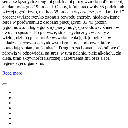
serca związanych z długimi godzinami pracy wzrosła o 42 procent,
a udaru mózgu o 19 procent. Osoby, które pracowały 55 godzin lub
więcej tygodniowo, miały o 35 procent wyższe ryzyko udaru i o 17
procent wyższe ryzyko zgonu z powodu choroby niedokrwiennej
serca w porównaniu z osobami pracującymi 35-40 godzin
tygodniowo. Długie godziny pracy mogą spowodować śmierć w
dwojaki sposób. Po pierwsze, stres psychiczny związany z
wielogodzinną pracą może wywołać reakcję fizjologiczną w
układzie sercowo-naczyniowym i zmiany chorobowe, które
powodują zmiany w tkankach. Drugi to zachowania szkodliwe dla
zdrowia w odpowiedzi na stres, w tym palenie, picie alkoholu, zła
dieta, brak aktywności fizycznej i zaburzenia snu oraz słaba
regeneracja organizmu.
Read more