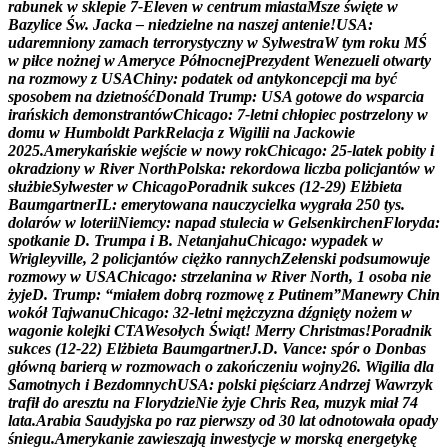
r
a
b
u
n
e
k
w
s
k
l
e
p
i
e
7
-
E
l
e
v
e
n
w
c
e
n
t
r
u
m
m
i
a
s
t
a
M
s
z
e
ś
w
i
ę
t
e
w
B
a
z
y
l
i
c
e
Ś
w
.
J
a
c
k
a
–
n
i
e
d
z
i
e
l
n
e
n
a
n
a
s
z
e
j
a
n
t
e
n
i
e
!
U
S
A
:
u
d
a
r
e
m
n
i
o
n
y
z
a
m
a
c
h
t
e
r
r
o
r
y
s
t
y
c
z
n
y
w
S
y
l
w
e
s
t
r
a
W
t
y
m
r
o
k
u
M
Ś
w
p
i
ł
c
e
n
o
ż
n
e
j
w
A
m
e
r
y
c
e
P
ó
ł
n
o
c
n
e
j
P
r
e
z
y
d
e
n
t
W
e
n
e
z
u
e
l
i
o
t
w
a
r
t
y
n
a
r
o
z
m
o
w
y
z
U
S
A
C
h
i
n
y
:
p
o
d
a
t
e
k
o
d
a
n
t
y
k
o
n
c
e
p
c
j
i
m
a
b
y
ć
s
p
o
s
o
b
e
m
n
a
d
z
i
e
t
n
o
ś
ć
D
o
n
a
l
d
T
r
u
m
p
:
U
S
A
g
o
t
o
w
e
d
o
w
s
p
a
r
c
i
a
i
r
a
ń
s
k
i
c
h
d
e
m
o
n
s
t
r
a
n
t
ó
w
C
h
i
c
a
g
o
:
7
-
l
e
t
n
i
c
h
ł
o
p
i
e
c
p
o
s
t
r
z
e
l
o
n
y
w
d
o
m
u
w
H
u
m
b
o
l
d
t
P
a
r
k
R
e
l
a
c
j
a
z
W
i
g
i
l
i
i
n
a
J
a
c
k
o
w
i
e
2
0
2
5
.
A
m
e
r
y
k
a
ń
s
k
i
e
w
e
j
ś
c
i
e
w
n
o
w
y
r
o
k
C
h
i
c
a
g
o
:
2
5
-
l
a
t
e
k
p
o
b
i
t
y
i
o
k
r
a
d
z
i
o
n
y
w
R
i
v
e
r
N
o
r
t
h
P
o
l
s
k
a
:
r
e
k
o
r
d
o
w
a
l
i
c
z
b
a
p
o
l
i
c
j
a
n
t
ó
w
w
s
ł
u
ż
b
i
e
S
y
l
w
e
s
t
e
r
w
C
h
i
c
a
g
o
P
o
r
a
d
n
i
k
s
u
k
c
e
s
(
1
2
-
2
9
)
E
l
ż
b
i
e
t
a
B
a
u
m
g
a
r
t
n
e
r
I
L
:
e
m
e
r
y
t
o
w
a
n
a
n
a
u
c
z
y
c
i
e
l
k
a
w
y
g
r
a
ł
a
2
5
0
t
y
s
.
d
o
l
a
r
ó
w
w
l
o
t
e
r
i
i
N
i
e
m
c
y
:
n
a
p
a
d
s
t
u
l
e
c
i
a
w
G
e
l
s
e
n
k
i
r
c
h
e
n
F
l
o
r
y
d
a
:
s
p
o
t
k
a
n
i
e
D
.
T
r
u
m
p
a
i
B
.
N
e
t
a
n
j
a
h
u
C
h
i
c
a
g
o
:
w
y
p
a
d
e
k
w
W
r
i
g
l
e
y
v
i
l
l
e
,
2
p
o
l
i
c
j
a
n
t
ó
w
c
i
ę
ż
k
o
r
a
n
n
y
c
h
Z
e
ł
e
n
s
k
i
p
o
d
s
u
m
o
w
u
j
e
r
o
z
m
o
w
y
w
U
S
A
C
h
i
c
a
g
o
:
s
t
r
z
e
l
a
n
i
n
a
w
R
i
v
e
r
N
o
r
t
h
,
1
o
s
o
b
a
n
i
e
ż
y
j
e
D
.
T
r
u
m
p
:
“
m
i
a
ł
e
m
d
o
b
r
ą
r
o
z
m
o
w
ę
z
P
u
t
i
n
e
m
”
M
a
n
e
w
r
y
C
h
i
n
w
o
k
ó
ł
T
a
j
w
a
n
u
C
h
i
c
a
g
o
:
3
2
-
l
e
t
n
i
m
ę
ż
c
z
y
z
n
a
d
ź
g
n
i
ę
t
y
n
o
ż
e
m
w
w
a
g
o
n
i
e
k
o
l
e
j
k
i
C
T
A
W
e
s
o
ł
y
c
h
Ś
w
i
ą
t
!
M
e
r
r
y
C
h
r
i
s
t
m
a
s
!
P
o
r
a
d
n
i
k
s
u
k
c
e
s
(
1
2
-
2
2
)
E
l
ż
b
i
e
t
a
B
a
u
m
g
a
r
t
n
e
r
J
.
D
.
V
a
n
c
e
:
s
p
ó
r
o
D
o
n
b
a
s
g
ł
ó
w
n
ą
b
a
r
i
e
r
ą
w
r
o
z
m
o
w
a
c
h
o
z
a
k
o
ń
c
z
e
n
i
u
w
o
j
n
y
2
6
.
W
i
g
i
l
i
a
d
l
a
S
a
m
o
t
n
y
c
h
i
B
e
z
d
o
m
n
y
c
h
U
S
A
:
p
o
l
s
k
i
p
i
ę
ś
c
i
a
r
z
A
n
d
r
z
e
j
W
a
w
r
z
y
k
t
r
a
f
i
ł
d
o
a
r
e
s
z
t
u
n
a
F
l
o
r
y
d
z
i
e
N
i
e
ż
y
j
e
C
h
r
i
s
R
e
a
,
m
u
z
y
k
m
i
a
ł
7
4
l
a
t
a
.
A
r
a
b
i
a
S
a
u
d
y
j
s
k
a
p
o
r
a
z
p
i
e
r
w
s
z
y
o
d
3
0
l
a
t
o
d
n
o
t
o
w
a
ł
a
o
p
a
d
y
ś
n
i
e
g
u
.
A
m
e
r
y
k
a
n
i
e
z
a
w
i
e
s
z
a
j
ą
i
n
w
e
s
t
y
c
j
e
w
m
o
r
s
k
ą
e
n
e
r
g
e
t
y
k
ę