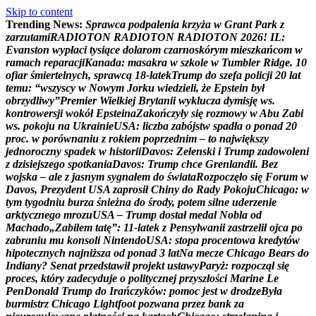
Skip to content
Trending News:
S
p
r
a
w
c
a
p
o
d
p
a
l
e
n
i
a
k
r
z
y
ż
a
w
G
r
a
n
t
P
a
r
k
z
z
a
r
z
u
t
a
m
i
R
A
D
I
O
T
O
N
R
A
D
I
O
T
O
N
R
A
D
I
O
T
O
N
2
0
2
6
!
I
L
:
E
v
a
n
s
t
o
n
w
y
p
ł
a
c
i
t
y
s
i
ą
c
e
d
o
l
a
r
o
m
c
z
a
r
n
o
s
k
ó
r
y
m
m
i
e
s
z
k
a
ń
c
o
m
w
r
a
m
a
c
h
r
e
p
a
r
a
c
j
i
K
a
n
a
d
a
:
m
a
s
a
k
r
a
w
s
z
k
o
l
e
w
T
u
m
b
l
e
r
R
i
d
g
e
.
1
0
o
f
i
a
r
ś
m
i
e
r
t
e
l
n
y
c
h
,
s
p
r
a
w
c
ą
1
8
-
l
a
t
e
k
T
r
u
m
p
d
o
s
z
e
f
a
p
o
l
i
c
j
i
2
0
l
a
t
t
e
m
u
:
“
w
s
z
y
s
c
y
w
N
o
w
y
m
J
o
r
k
u
w
i
e
d
z
i
e
l
i
,
ż
e
E
p
s
t
e
i
n
b
y
ł
o
b
r
z
y
d
l
i
w
y
”
P
r
e
m
i
e
r
W
i
e
l
k
i
e
j
B
r
y
t
a
n
i
i
w
y
k
l
u
c
z
a
d
y
m
i
s
j
ę
w
s
.
k
o
n
t
r
o
w
e
r
s
j
i
w
o
k
ó
ł
E
p
s
t
e
i
n
a
Z
a
k
o
ń
c
z
y
ł
y
s
i
ę
r
o
z
m
o
w
y
w
A
b
u
Z
a
b
i
w
s
.
p
o
k
o
j
u
n
a
U
k
r
a
i
n
i
e
U
S
A
:
l
i
c
z
b
a
z
a
b
ó
j
s
t
w
s
p
a
d
ł
a
o
p
o
n
a
d
2
0
p
r
o
c
.
w
p
o
r
ó
w
n
a
n
i
u
z
r
o
k
i
e
m
p
o
p
r
z
e
d
n
i
m
–
t
o
n
a
j
w
i
ę
k
s
z
y
j
e
d
n
o
r
o
c
z
n
y
s
p
a
d
e
k
w
h
i
s
t
o
r
i
i
D
a
v
o
s
:
Z
e
ł
e
n
s
k
i
i
T
r
u
m
p
z
a
d
o
w
o
l
e
n
i
z
d
z
i
s
i
e
j
s
z
e
g
o
s
p
o
t
k
a
n
i
a
D
a
v
o
s
:
T
r
u
m
p
c
h
c
e
G
r
e
n
l
a
n
d
i
i
.
B
e
z
w
o
j
s
k
a
–
a
l
e
z
j
a
s
n
y
m
s
y
g
n
a
ł
e
m
d
o
ś
w
i
a
t
a
R
o
z
p
o
c
z
ę
ł
o
s
i
ę
F
o
r
u
m
w
D
a
v
o
s
,
P
r
e
z
y
d
e
n
t
U
S
A
z
a
p
r
o
s
i
ł
C
h
i
n
y
d
o
R
a
d
y
P
o
k
o
j
u
C
h
i
c
a
g
o
:
w
t
y
m
t
y
g
o
d
n
i
u
b
u
r
z
a
ś
n
i
e
ż
n
a
d
o
ś
r
o
d
y
,
p
o
t
e
m
s
i
l
n
e
u
d
e
r
z
e
n
i
e
a
r
k
t
y
c
z
n
e
g
o
m
r
o
z
u
U
S
A
–
T
r
u
m
p
d
o
s
t
a
ł
m
e
d
a
l
N
o
b
l
a
o
d
M
a
c
h
a
d
o
„
Z
a
b
i
ł
e
m
t
a
t
ę
”
:
1
1
-
l
a
t
e
k
z
P
e
n
s
y
l
w
a
n
i
i
z
a
s
t
r
z
e
l
i
ł
o
j
c
a
p
o
z
a
b
r
a
n
i
u
m
u
k
o
n
s
o
l
i
N
i
n
t
e
n
d
o
U
S
A
:
s
t
o
p
a
p
r
o
c
e
n
t
o
w
a
k
r
e
d
y
t
ó
w
h
i
p
o
t
e
c
z
n
y
c
h
n
a
j
n
i
ż
s
z
a
o
d
p
o
n
a
d
3
l
a
t
N
a
m
e
c
z
e
C
h
i
c
a
g
o
B
e
a
r
s
d
o
I
n
d
i
a
n
y
?
S
e
n
a
t
p
r
z
e
d
s
t
a
w
i
ł
p
r
o
j
e
k
t
u
s
t
a
w
y
P
a
r
y
ż
:
r
o
z
p
o
c
z
ą
ł
s
i
ę
p
r
o
c
e
s
,
k
t
ó
r
y
z
a
d
e
c
y
d
u
j
e
o
p
o
l
i
t
y
c
z
n
e
j
p
r
z
y
s
z
ł
o
ś
c
i
M
a
r
i
n
e
L
e
P
e
n
D
o
n
a
l
d
T
r
u
m
p
d
o
I
r
a
ń
c
z
y
k
ó
w
:
p
o
m
o
c
j
e
s
t
w
d
r
o
d
z
e
B
y
ł
a
b
u
r
m
i
s
t
r
z
C
h
i
c
a
g
o
L
i
g
h
t
f
o
o
t
p
o
z
w
a
n
a
p
r
z
e
z
b
a
n
k
z
a