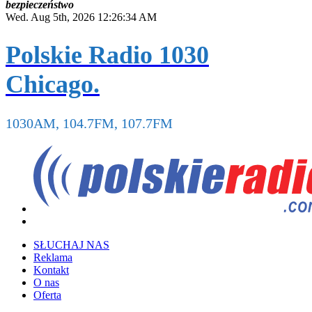
b
e
z
p
i
e
c
z
e
ń
s
t
w
o
Wed. Aug 5th, 2026
12:26:35 AM
Polskie Radio 1030
Chicago.
1030AM, 104.7FM, 107.7FM
SŁUCHAJ NAS
Reklama
Kontakt
O nas
Oferta