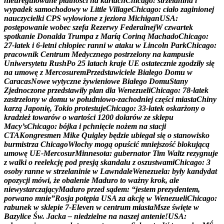
n
i
e
u
r
e
g
u
l
o
w
a
n
e
p
ł
a
t
n
o
ś
c
i
n
a
k
a
r
t
a
c
h
C
h
i
c
a
g
o
:
s
t
r
z
e
l
a
n
i
n
a
i
w
y
p
a
d
e
k
s
a
m
o
c
h
o
d
o
w
y
w
L
i
t
t
l
e
V
i
l
l
a
g
e
C
h
i
c
a
g
o
:
c
i
a
ł
o
z
a
g
i
n
i
o
n
e
j
n
a
u
c
z
y
c
i
e
l
k
i
C
P
S
w
y
ł
o
w
i
o
n
e
z
j
e
z
i
o
r
a
M
i
c
h
i
g
a
n
U
S
A
:
p
o
s
t
ę
p
o
w
a
n
i
e
w
o
b
e
c
s
z
e
f
a
R
e
z
e
r
w
y
F
e
d
e
r
a
l
n
e
j
W
c
z
w
a
r
t
e
k
s
p
o
t
k
a
n
i
e
D
o
n
a
l
d
a
T
r
u
m
p
a
z
M
a
r
í
ą
C
o
r
i
n
ą
M
a
c
h
a
d
o
C
h
i
c
a
g
o
:
2
7
-
l
a
t
e
k
i
6
-
l
e
t
n
i
c
h
ł
o
p
i
e
c
r
a
n
n
i
w
a
t
a
k
u
w
L
i
n
c
o
l
n
P
a
r
k
C
h
i
c
a
g
o
:
p
r
a
c
o
w
n
i
k
C
e
n
t
r
u
m
M
e
d
y
c
z
n
e
g
o
p
o
s
t
r
z
e
l
o
n
y
n
a
k
a
m
p
u
s
i
e
U
n
i
w
e
r
s
y
t
e
t
u
R
u
s
h
P
o
2
5
l
a
t
a
c
h
k
r
a
j
e
U
E
o
s
t
a
t
e
c
z
n
i
e
z
g
o
d
z
i
ł
y
s
i
ę
n
a
u
m
o
w
ę
z
M
e
r
c
o
s
u
r
e
m
P
r
z
e
d
s
t
a
w
i
c
i
e
l
e
B
i
a
ł
e
g
o
D
o
m
u
w
C
a
r
a
c
a
s
N
o
w
e
w
y
t
y
c
z
n
e
ż
y
w
i
e
n
i
o
w
e
B
i
a
ł
e
g
o
D
o
m
u
S
t
a
n
y
Z
j
e
d
n
o
c
z
o
n
e
p
r
z
e
d
s
t
a
w
i
ł
y
p
l
a
n
d
l
a
W
e
n
e
z
u
e
l
i
C
h
i
c
a
g
o
:
7
8
-
l
a
t
e
k
z
a
s
t
r
z
e
l
o
n
y
w
d
o
m
u
w
p
o
ł
u
d
n
i
o
w
o
-
z
a
c
h
o
d
n
i
e
j
c
z
ę
ś
c
i
m
i
a
s
t
a
C
h
i
n
y
k
a
r
z
ą
J
a
p
o
n
i
ę
,
T
o
k
i
o
p
r
o
t
e
s
t
u
j
e
C
h
i
c
a
g
o
:
3
3
-
l
a
t
e
k
o
s
k
a
r
ż
o
n
y
o
k
r
a
d
z
i
e
ż
t
o
w
a
r
ó
w
o
w
a
r
t
o
ś
c
i
1
2
0
0
d
o
l
a
r
ó
w
z
e
s
k
l
e
p
u
M
a
c
y
’
s
C
h
i
c
a
g
o
:
b
ó
j
k
a
i
p
c
h
n
i
ę
c
i
e
n
o
ż
e
m
n
a
s
t
a
c
j
i
C
T
A
K
o
n
g
r
e
s
m
e
n
M
i
k
e
Q
u
i
g
l
e
y
b
ę
d
z
i
e
u
b
i
e
g
a
ł
s
i
ę
o
s
t
a
n
o
w
i
s
k
o
b
u
r
m
i
s
t
r
z
a
C
h
i
c
a
g
o
W
ł
o
c
h
y
m
o
g
ą
o
p
u
ś
c
i
ć
m
n
i
e
j
s
z
o
ś
ć
b
l
o
k
u
j
ą
c
ą
u
m
o
w
ę
U
E
-
M
e
r
c
o
s
u
r
M
i
n
n
e
s
o
t
a
:
g
u
b
e
r
n
a
t
o
r
T
i
m
W
a
l
t
z
r
e
z
y
g
n
u
j
e
z
w
a
l
k
i
o
r
e
e
l
e
k
c
j
ę
p
o
d
p
r
e
s
j
ą
s
k
a
n
d
a
l
u
z
o
s
z
u
s
t
w
a
m
i
C
h
i
c
a
g
o
:
3
o
s
o
b
y
r
a
n
n
e
w
s
t
r
z
e
l
a
n
i
n
i
e
w
L
a
w
n
d
a
l
e
W
e
n
e
z
u
e
l
a
:
b
y
ł
y
k
a
n
d
y
d
a
t
o
p
o
z
y
c
j
i
m
ó
w
i
,
ż
e
o
b
a
l
e
n
i
e
M
a
d
u
r
o
t
o
w
a
ż
n
y
k
r
o
k
,
a
l
e
n
i
e
w
y
s
t
a
r
c
z
a
j
ą
c
y
M
a
d
u
r
o
p
r
z
e
d
s
ą
d
e
m
:
“
j
e
s
t
e
m
p
r
e
z
y
d
e
n
t
e
m
,
p
o
r
w
a
n
o
m
n
i
e
”
R
o
s
j
a
p
o
t
ę
p
i
a
U
S
A
z
a
a
k
c
j
ę
w
W
e
n
e
z
u
e
l
i
C
h
i
c
a
g
o
:
r
a
b
u
n
e
k
w
s
k
l
e
p
i
e
7
-
E
l
e
v
e
n
w
c
e
n
t
r
u
m
m
i
a
s
t
a
M
s
z
e
ś
w
i
ę
t
e
w
B
a
z
y
l
i
c
e
Ś
w
.
J
a
c
k
a
–
n
i
e
d
z
i
e
l
n
e
n
a
n
a
s
z
e
j
a
n
t
e
n
i
e
!
U
S
A
: