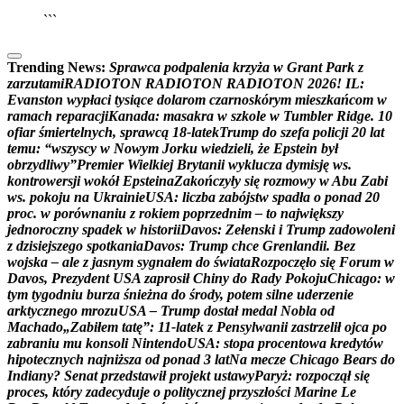
```
Trending News:
S
p
r
a
w
c
a
p
o
d
p
a
l
e
n
i
a
k
r
z
y
ż
a
w
G
r
a
n
t
P
a
r
k
z
z
a
r
z
u
t
a
m
i
R
A
D
I
O
T
O
N
R
A
D
I
O
T
O
N
R
A
D
I
O
T
O
N
2
0
2
6
!
I
L
:
E
v
a
n
s
t
o
n
w
y
p
ł
a
c
i
t
y
s
i
ą
c
e
d
o
l
a
r
o
m
c
z
a
r
n
o
s
k
ó
r
y
m
m
i
e
s
z
k
a
ń
c
o
m
w
r
a
m
a
c
h
r
e
p
a
r
a
c
j
i
K
a
n
a
d
a
:
m
a
s
a
k
r
a
w
s
z
k
o
l
e
w
T
u
m
b
l
e
r
R
i
d
g
e
.
1
0
o
f
i
a
r
ś
m
i
e
r
t
e
l
n
y
c
h
,
s
p
r
a
w
c
ą
1
8
-
l
a
t
e
k
T
r
u
m
p
d
o
s
z
e
f
a
p
o
l
i
c
j
i
2
0
l
a
t
t
e
m
u
:
“
w
s
z
y
s
c
y
w
N
o
w
y
m
J
o
r
k
u
w
i
e
d
z
i
e
l
i
,
ż
e
E
p
s
t
e
i
n
b
y
ł
o
b
r
z
y
d
l
i
w
y
”
P
r
e
m
i
e
r
W
i
e
l
k
i
e
j
B
r
y
t
a
n
i
i
w
y
k
l
u
c
z
a
d
y
m
i
s
j
ę
w
s
.
k
o
n
t
r
o
w
e
r
s
j
i
w
o
k
ó
ł
E
p
s
t
e
i
n
a
Z
a
k
o
ń
c
z
y
ł
y
s
i
ę
r
o
z
m
o
w
y
w
A
b
u
Z
a
b
i
w
s
.
p
o
k
o
j
u
n
a
U
k
r
a
i
n
i
e
U
S
A
:
l
i
c
z
b
a
z
a
b
ó
j
s
t
w
s
p
a
d
ł
a
o
p
o
n
a
d
2
0
p
r
o
c
.
w
p
o
r
ó
w
n
a
n
i
u
z
r
o
k
i
e
m
p
o
p
r
z
e
d
n
i
m
–
t
o
n
a
j
w
i
ę
k
s
z
y
j
e
d
n
o
r
o
c
z
n
y
s
p
a
d
e
k
w
h
i
s
t
o
r
i
i
D
a
v
o
s
:
Z
e
ł
e
n
s
k
i
i
T
r
u
m
p
z
a
d
o
w
o
l
e
n
i
z
d
z
i
s
i
e
j
s
z
e
g
o
s
p
o
t
k
a
n
i
a
D
a
v
o
s
:
T
r
u
m
p
c
h
c
e
G
r
e
n
l
a
n
d
i
i
.
B
e
z
w
o
j
s
k
a
–
a
l
e
z
j
a
s
n
y
m
s
y
g
n
a
ł
e
m
d
o
ś
w
i
a
t
a
R
o
z
p
o
c
z
ę
ł
o
s
i
ę
F
o
r
u
m
w
D
a
v
o
s
,
P
r
e
z
y
d
e
n
t
U
S
A
z
a
p
r
o
s
i
ł
C
h
i
n
y
d
o
R
a
d
y
P
o
k
o
j
u
C
h
i
c
a
g
o
:
w
t
y
m
t
y
g
o
d
n
i
u
b
u
r
z
a
ś
n
i
e
ż
n
a
d
o
ś
r
o
d
y
,
p
o
t
e
m
s
i
l
n
e
u
d
e
r
z
e
n
i
e
a
r
k
t
y
c
z
n
e
g
o
m
r
o
z
u
U
S
A
–
T
r
u
m
p
d
o
s
t
a
ł
m
e
d
a
l
N
o
b
l
a
o
d
M
a
c
h
a
d
o
„
Z
a
b
i
ł
e
m
t
a
t
ę
”
:
1
1
-
l
a
t
e
k
z
P
e
n
s
y
l
w
a
n
i
i
z
a
s
t
r
z
e
l
i
ł
o
j
c
a
p
o
z
a
b
r
a
n
i
u
m
u
k
o
n
s
o
l
i
N
i
n
t
e
n
d
o
U
S
A
:
s
t
o
p
a
p
r
o
c
e
n
t
o
w
a
k
r
e
d
y
t
ó
w
h
i
p
o
t
e
c
z
n
y
c
h
n
a
j
n
i
ż
s
z
a
o
d
p
o
n
a
d
3
l
a
t
N
a
m
e
c
z
e
C
h
i
c
a
g
o
B
e
a
r
s
d
o
I
n
d
i
a
n
y
?
S
e
n
a
t
p
r
z
e
d
s
t
a
w
i
ł
p
r
o
j
e
k
t
u
s
t
a
w
y
P
a
r
y
ż
:
r
o
z
p
o
c
z
ą
ł
s
i
ę
p
r
o
c
e
s
,
k
t
ó
r
y
z
a
d
e
c
y
d
u
j
e
o
p
o
l
i
t
y
c
z
n
e
j
p
r
z
y
s
z
ł
o
ś
c
i
M
a
r
i
n
e
L
e