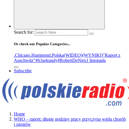
Search for:
Or check our Popular Categories...
.Chicago
.Hammond
.Polska
(WIDEO)
(WYNIKI)
"Raport z
Auschwitz"
#63sekundy
#RobertDeNiro
1 listopada
Subscribe
Home
WHO – raport: długie godziny pracy przyczyną wielu chorób
i zgonów