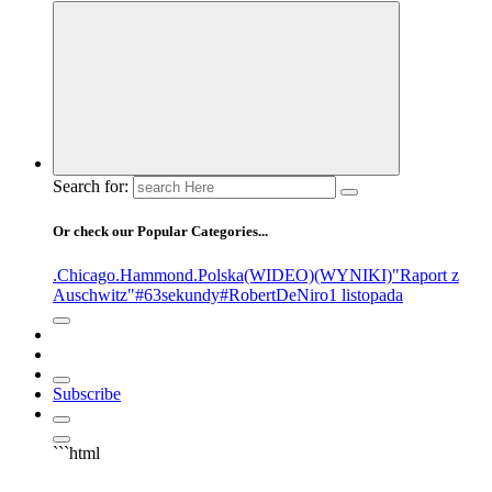
Search for:
Or check our Popular Categories...
.Chicago
.Hammond
.Polska
(WIDEO)
(WYNIKI)
"Raport z
Auschwitz"
#63sekundy
#RobertDeNiro
1 listopada
Subscribe
```html
▶
Kliknij PLAY, aby słuchać