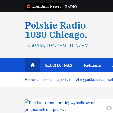
Trending News:
R
A
D
I
O
T
O
Polskie Radio
1030 Chicago.
1030AM, 104.7FM, 107.7FM
SŁUCHAJ NAS
Reklama
Home
Polska – raport: mniej wypadków na przej