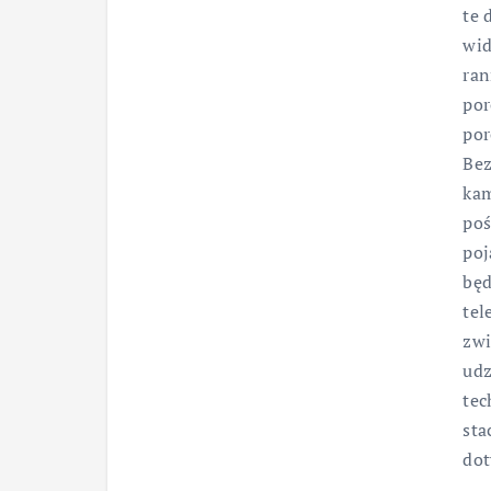
te 
wid
ran
por
por
Bez
kam
poś
poj
będ
tel
zwi
udz
tec
sta
dot