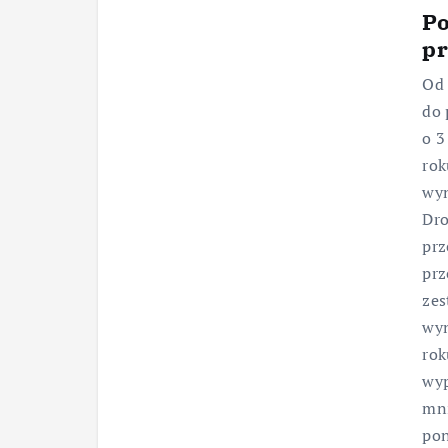
Po
pr
Od 
do 
o 3
rok
wyn
Dro
prz
prz
zes
wyn
rok
wyp
mni
pon