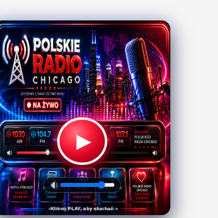
▶
Kliknij PLAY, aby słuchać