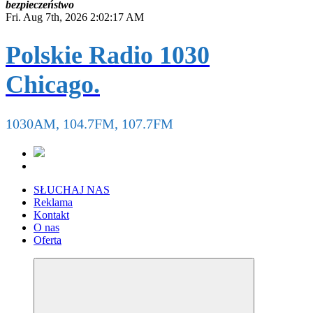
b
e
z
p
i
e
c
z
e
ń
s
t
w
o
Fri. Aug 7th, 2026
2:02:18 AM
Polskie Radio 1030
Chicago.
1030AM, 104.7FM, 107.7FM
SŁUCHAJ NAS
Reklama
Kontakt
O nas
Oferta