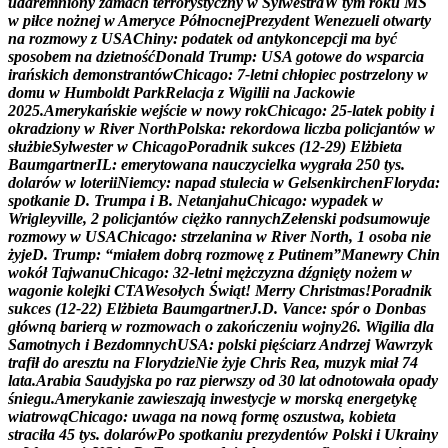
u
d
a
r
e
m
n
i
o
n
y
z
a
m
a
c
h
t
e
r
r
o
r
y
s
t
y
c
z
n
y
w
S
y
l
w
e
s
t
r
a
W
t
y
m
r
o
k
u
M
Ś
w
p
i
ł
c
e
n
o
ż
n
e
j
w
A
m
e
r
y
c
e
P
ó
ł
n
o
c
n
e
j
P
r
e
z
y
d
e
n
t
W
e
n
e
z
u
e
l
i
o
t
w
a
r
t
y
n
a
r
o
z
m
o
w
y
z
U
S
A
C
h
i
n
y
:
p
o
d
a
t
e
k
o
d
a
n
t
y
k
o
n
c
e
p
c
j
i
m
a
b
y
ć
s
p
o
s
o
b
e
m
n
a
d
z
i
e
t
n
o
ś
ć
D
o
n
a
l
d
T
r
u
m
p
:
U
S
A
g
o
t
o
w
e
d
o
w
s
p
a
r
c
i
a
i
r
a
ń
s
k
i
c
h
d
e
m
o
n
s
t
r
a
n
t
ó
w
C
h
i
c
a
g
o
:
7
-
l
e
t
n
i
c
h
ł
o
p
i
e
c
p
o
s
t
r
z
e
l
o
n
y
w
d
o
m
u
w
H
u
m
b
o
l
d
t
P
a
r
k
R
e
l
a
c
j
a
z
W
i
g
i
l
i
i
n
a
J
a
c
k
o
w
i
e
2
0
2
5
.
A
m
e
r
y
k
a
ń
s
k
i
e
w
e
j
ś
c
i
e
w
n
o
w
y
r
o
k
C
h
i
c
a
g
o
:
2
5
-
l
a
t
e
k
p
o
b
i
t
y
i
o
k
r
a
d
z
i
o
n
y
w
R
i
v
e
r
N
o
r
t
h
P
o
l
s
k
a
:
r
e
k
o
r
d
o
w
a
l
i
c
z
b
a
p
o
l
i
c
j
a
n
t
ó
w
w
s
ł
u
ż
b
i
e
S
y
l
w
e
s
t
e
r
w
C
h
i
c
a
g
o
P
o
r
a
d
n
i
k
s
u
k
c
e
s
(
1
2
-
2
9
)
E
l
ż
b
i
e
t
a
B
a
u
m
g
a
r
t
n
e
r
I
L
:
e
m
e
r
y
t
o
w
a
n
a
n
a
u
c
z
y
c
i
e
l
k
a
w
y
g
r
a
ł
a
2
5
0
t
y
s
.
d
o
l
a
r
ó
w
w
l
o
t
e
r
i
i
N
i
e
m
c
y
:
n
a
p
a
d
s
t
u
l
e
c
i
a
w
G
e
l
s
e
n
k
i
r
c
h
e
n
F
l
o
r
y
d
a
:
s
p
o
t
k
a
n
i
e
D
.
T
r
u
m
p
a
i
B
.
N
e
t
a
n
j
a
h
u
C
h
i
c
a
g
o
:
w
y
p
a
d
e
k
w
W
r
i
g
l
e
y
v
i
l
l
e
,
2
p
o
l
i
c
j
a
n
t
ó
w
c
i
ę
ż
k
o
r
a
n
n
y
c
h
Z
e
ł
e
n
s
k
i
p
o
d
s
u
m
o
w
u
j
e
r
o
z
m
o
w
y
w
U
S
A
C
h
i
c
a
g
o
:
s
t
r
z
e
l
a
n
i
n
a
w
R
i
v
e
r
N
o
r
t
h
,
1
o
s
o
b
a
n
i
e
ż
y
j
e
D
.
T
r
u
m
p
:
“
m
i
a
ł
e
m
d
o
b
r
ą
r
o
z
m
o
w
ę
z
P
u
t
i
n
e
m
”
M
a
n
e
w
r
y
C
h
i
n
w
o
k
ó
ł
T
a
j
w
a
n
u
C
h
i
c
a
g
o
:
3
2
-
l
e
t
n
i
m
ę
ż
c
z
y
z
n
a
d
ź
g
n
i
ę
t
y
n
o
ż
e
m
w
w
a
g
o
n
i
e
k
o
l
e
j
k
i
C
T
A
W
e
s
o
ł
y
c
h
Ś
w
i
ą
t
!
M
e
r
r
y
C
h
r
i
s
t
m
a
s
!
P
o
r
a
d
n
i
k
s
u
k
c
e
s
(
1
2
-
2
2
)
E
l
ż
b
i
e
t
a
B
a
u
m
g
a
r
t
n
e
r
J
.
D
.
V
a
n
c
e
:
s
p
ó
r
o
D
o
n
b
a
s
g
ł
ó
w
n
ą
b
a
r
i
e
r
ą
w
r
o
z
m
o
w
a
c
h
o
z
a
k
o
ń
c
z
e
n
i
u
w
o
j
n
y
2
6
.
W
i
g
i
l
i
a
d
l
a
S
a
m
o
t
n
y
c
h
i
B
e
z
d
o
m
n
y
c
h
U
S
A
:
p
o
l
s
k
i
p
i
ę
ś
c
i
a
r
z
A
n
d
r
z
e
j
W
a
w
r
z
y
k
t
r
a
f
i
ł
d
o
a
r
e
s
z
t
u
n
a
F
l
o
r
y
d
z
i
e
N
i
e
ż
y
j
e
C
h
r
i
s
R
e
a
,
m
u
z
y
k
m
i
a
ł
7
4
l
a
t
a
.
A
r
a
b
i
a
S
a
u
d
y
j
s
k
a
p
o
r
a
z
p
i
e
r
w
s
z
y
o
d
3
0
l
a
t
o
d
n
o
t
o
w
a
ł
a
o
p
a
d
y
ś
n
i
e
g
u
.
A
m
e
r
y
k
a
n
i
e
z
a
w
i
e
s
z
a
j
ą
i
n
w
e
s
t
y
c
j
e
w
m
o
r
s
k
ą
e
n
e
r
g
e
t
y
k
ę
w
i
a
t
r
o
w
ą
C
h
i
c
a
g
o
:
u
w
a
g
a
n
a
n
o
w
ą
f
o
r
m
ę
o
s
z
u
s
t
w
a
,
k
o
b
i
e
t
a
s
t
r
a
c
i
ł
a
4
5
t
y
s
.
d
o
l
a
r
ó
w
P
o
s
p
o
t
k
a
n
i
u
p
r
e
z
y
d
e
n
t
ó
w
P
o
l
s
k
i
i
U
k
r
a
i
n
y