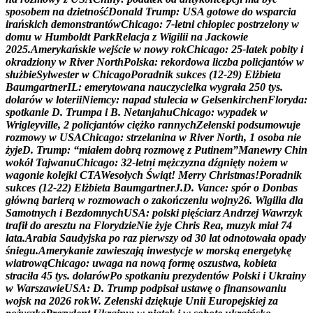
s
p
o
s
o
b
e
m
n
a
d
z
i
e
t
n
o
ś
ć
D
o
n
a
l
d
T
r
u
m
p
:
U
S
A
g
o
t
o
w
e
d
o
w
s
p
a
r
c
i
a
i
r
a
ń
s
k
i
c
h
d
e
m
o
n
s
t
r
a
n
t
ó
w
C
h
i
c
a
g
o
:
7
-
l
e
t
n
i
c
h
ł
o
p
i
e
c
p
o
s
t
r
z
e
l
o
n
y
w
d
o
m
u
w
H
u
m
b
o
l
d
t
P
a
r
k
R
e
l
a
c
j
a
z
W
i
g
i
l
i
i
n
a
J
a
c
k
o
w
i
e
2
0
2
5
.
A
m
e
r
y
k
a
ń
s
k
i
e
w
e
j
ś
c
i
e
w
n
o
w
y
r
o
k
C
h
i
c
a
g
o
:
2
5
-
l
a
t
e
k
p
o
b
i
t
y
i
o
k
r
a
d
z
i
o
n
y
w
R
i
v
e
r
N
o
r
t
h
P
o
l
s
k
a
:
r
e
k
o
r
d
o
w
a
l
i
c
z
b
a
p
o
l
i
c
j
a
n
t
ó
w
w
s
ł
u
ż
b
i
e
S
y
l
w
e
s
t
e
r
w
C
h
i
c
a
g
o
P
o
r
a
d
n
i
k
s
u
k
c
e
s
(
1
2
-
2
9
)
E
l
ż
b
i
e
t
a
B
a
u
m
g
a
r
t
n
e
r
I
L
:
e
m
e
r
y
t
o
w
a
n
a
n
a
u
c
z
y
c
i
e
l
k
a
w
y
g
r
a
ł
a
2
5
0
t
y
s
.
d
o
l
a
r
ó
w
w
l
o
t
e
r
i
i
N
i
e
m
c
y
:
n
a
p
a
d
s
t
u
l
e
c
i
a
w
G
e
l
s
e
n
k
i
r
c
h
e
n
F
l
o
r
y
d
a
:
s
p
o
t
k
a
n
i
e
D
.
T
r
u
m
p
a
i
B
.
N
e
t
a
n
j
a
h
u
C
h
i
c
a
g
o
:
w
y
p
a
d
e
k
w
W
r
i
g
l
e
y
v
i
l
l
e
,
2
p
o
l
i
c
j
a
n
t
ó
w
c
i
ę
ż
k
o
r
a
n
n
y
c
h
Z
e
ł
e
n
s
k
i
p
o
d
s
u
m
o
w
u
j
e
r
o
z
m
o
w
y
w
U
S
A
C
h
i
c
a
g
o
:
s
t
r
z
e
l
a
n
i
n
a
w
R
i
v
e
r
N
o
r
t
h
,
1
o
s
o
b
a
n
i
e
ż
y
j
e
D
.
T
r
u
m
p
:
“
m
i
a
ł
e
m
d
o
b
r
ą
r
o
z
m
o
w
ę
z
P
u
t
i
n
e
m
”
M
a
n
e
w
r
y
C
h
i
n
w
o
k
ó
ł
T
a
j
w
a
n
u
C
h
i
c
a
g
o
:
3
2
-
l
e
t
n
i
m
ę
ż
c
z
y
z
n
a
d
ź
g
n
i
ę
t
y
n
o
ż
e
m
w
w
a
g
o
n
i
e
k
o
l
e
j
k
i
C
T
A
W
e
s
o
ł
y
c
h
Ś
w
i
ą
t
!
M
e
r
r
y
C
h
r
i
s
t
m
a
s
!
P
o
r
a
d
n
i
k
s
u
k
c
e
s
(
1
2
-
2
2
)
E
l
ż
b
i
e
t
a
B
a
u
m
g
a
r
t
n
e
r
J
.
D
.
V
a
n
c
e
:
s
p
ó
r
o
D
o
n
b
a
s
g
ł
ó
w
n
ą
b
a
r
i
e
r
ą
w
r
o
z
m
o
w
a
c
h
o
z
a
k
o
ń
c
z
e
n
i
u
w
o
j
n
y
2
6
.
W
i
g
i
l
i
a
d
l
a
S
a
m
o
t
n
y
c
h
i
B
e
z
d
o
m
n
y
c
h
U
S
A
:
p
o
l
s
k
i
p
i
ę
ś
c
i
a
r
z
A
n
d
r
z
e
j
W
a
w
r
z
y
k
t
r
a
f
i
ł
d
o
a
r
e
s
z
t
u
n
a
F
l
o
r
y
d
z
i
e
N
i
e
ż
y
j
e
C
h
r
i
s
R
e
a
,
m
u
z
y
k
m
i
a
ł
7
4
l
a
t
a
.
A
r
a
b
i
a
S
a
u
d
y
j
s
k
a
p
o
r
a
z
p
i
e
r
w
s
z
y
o
d
3
0
l
a
t
o
d
n
o
t
o
w
a
ł
a
o
p
a
d
y
ś
n
i
e
g
u
.
A
m
e
r
y
k
a
n
i
e
z
a
w
i
e
s
z
a
j
ą
i
n
w
e
s
t
y
c
j
e
w
m
o
r
s
k
ą
e
n
e
r
g
e
t
y
k
ę
w
i
a
t
r
o
w
ą
C
h
i
c
a
g
o
:
u
w
a
g
a
n
a
n
o
w
ą
f
o
r
m
ę
o
s
z
u
s
t
w
a
,
k
o
b
i
e
t
a
s
t
r
a
c
i
ł
a
4
5
t
y
s
.
d
o
l
a
r
ó
w
P
o
s
p
o
t
k
a
n
i
u
p
r
e
z
y
d
e
n
t
ó
w
P
o
l
s
k
i
i
U
k
r
a
i
n
y
w
W
a
r
s
z
a
w
i
e
U
S
A
:
D
.
T
r
u
m
p
p
o
d
p
i
s
a
ł
u
s
t
a
w
ę
o
f
i
n
a
n
s
o
w
a
n
i
u
w
o
j
s
k
n
a
2
0
2
6
r
o
k
W
.
Z
e
ł
e
n
s
k
i
d
z
i
ę
k
u
j
e
U
n
i
i
E
u
r
o
p
e
j
s
k
i
e
j
z
a