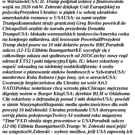
w
W
a
r
s
z
a
w
i
e
U
S
A
:
D
.
T
r
u
m
p
p
o
d
p
i
s
a
ł
u
s
t
a
w
ę
o
f
i
n
a
n
s
o
w
a
n
i
u
w
o
j
s
k
n
a
2
0
2
6
r
o
k
W
.
Z
e
ł
e
n
s
k
i
d
z
i
ę
k
u
j
e
U
n
i
i
E
u
r
o
p
e
j
s
k
i
e
j
z
a
p
o
ż
y
c
z
k
ę
P
r
e
z
y
d
e
n
t
U
k
r
a
i
n
y
:
w
p
i
ą
t
e
k
i
w
s
o
b
o
t
ę
u
k
r
a
i
ń
s
k
o
-
a
m
e
r
y
k
a
ń
s
k
i
e
r
o
z
m
o
w
y
w
U
S
A
U
S
A
:
z
a
n
a
m
i
o
r
ę
d
z
i
e
T
r
u
m
p
a
K
o
m
e
n
d
a
n
t
s
t
r
a
ż
y
g
r
a
n
i
c
z
n
e
j
G
r
e
g
B
o
v
i
n
o
p
o
w
r
ó
c
i
ł
d
o
C
h
i
c
a
g
o
D
z
i
ś
o
r
ę
d
z
i
e
d
o
n
a
r
o
d
u
p
r
e
z
y
d
e
n
t
a
D
o
n
a
l
d
a
T
r
u
m
p
a
U
S
A
:
b
l
o
k
a
d
a
w
e
n
e
z
u
e
l
s
k
i
c
h
t
a
n
k
o
w
c
ó
w
A
m
e
r
y
k
a
c
z
e
k
a
n
a
k
o
l
e
j
n
e
g
o
m
i
l
i
a
r
d
e
r
a
,
d
z
i
ś
l
o
s
o
w
a
n
i
e
P
o
w
e
r
b
a
l
l
P
r
e
z
y
d
e
n
t
T
r
u
m
p
z
ł
o
ż
y
ł
p
o
z
e
w
n
a
1
0
m
l
d
d
o
l
a
r
ó
w
p
r
z
e
c
i
w
B
B
C
P
o
r
a
d
n
i
k
s
u
k
c
e
s
(
1
2
-
1
5
)
E
l
ż
b
i
e
t
a
B
a
u
m
g
a
r
t
n
e
r
K
E
w
y
c
o
f
u
j
e
s
i
ę
z
c
a
ł
k
o
w
i
t
e
g
o
z
a
k
a
z
u
a
u
t
s
p
a
l
i
n
o
w
y
c
h
o
d
2
0
3
5
C
z
e
c
h
y
:
n
o
w
y
r
z
ą
d
o
d
r
z
u
c
i
ł
E
T
S
2
i
p
a
k
t
m
i
g
r
a
c
y
j
n
y
E
l
g
i
n
,
I
L
:
l
e
k
a
r
z
o
s
k
a
r
ż
o
n
y
o
n
a
p
a
ś
ć
s
e
k
s
u
a
l
n
ą
n
a
n
i
e
l
e
t
n
i
e
j
o
s
o
b
i
e
K
a
l
i
f
o
r
n
i
a
:
4
o
s
o
b
y
o
s
k
a
r
ż
o
n
e
o
p
l
a
n
o
w
a
n
i
e
a
t
a
k
ó
w
b
o
m
b
o
w
y
c
h
w
S
y
l
w
e
s
t
r
a
U
S
A
:
m
o
r
d
e
r
s
t
w
o
R
o
b
a
R
e
i
n
e
r
a
i
j
e
g
o
ż
o
n
y
,
s
y
n
w
a
r
e
s
z
c
i
e
U
S
A
:
G
w
a
r
a
n
c
j
e
b
e
z
p
i
e
c
z
e
ń
s
t
w
a
d
l
a
U
k
r
a
i
n
y
n
a
w
z
ó
r
A
r
t
.
5
N
A
T
O
P
o
l
s
k
a
:
n
o
t
a
r
i
u
s
z
e
c
h
c
ą
w
z
r
o
s
t
u
p
ł
a
c
C
h
i
c
a
g
o
:
m
ę
ż
c
z
y
z
n
a
d
ź
g
n
i
ę
t
y
n
o
ż
e
m
w
B
u
r
g
e
r
K
i
n
g
U
S
A
:
d
y
r
e
k
t
o
r
B
L
M
w
O
k
l
a
h
o
m
a
C
i
t
y
o
s
k
a
r
ż
o
n
y
o
d
e
f
r
a
u
d
a
c
j
ę
p
o
n
a
d
3
m
l
n
d
o
l
a
r
ó
w
U
S
A
:
p
o
w
ó
d
ź
w
s
t
a
n
i
e
W
a
s
z
y
n
g
t
o
n
H
i
s
z
p
a
n
i
a
:
m
e
d
i
a
s
p
o
ł
e
c
z
n
o
ś
c
i
o
w
e
d
l
a
o
s
ó
b
p
o
w
y
ż
e
j
1
6
l
a
t
Z
e
ł
e
n
s
k
i
:
U
k
r
a
i
n
a
p
r
z
e
k
a
z
a
ł
a
U
S
A
s
k
o
r
y
g
o
w
a
n
ą
w
e
r
s
j
ę
p
l
a
n
u
p
o
k
o
j
o
w
e
g
o
T
w
ó
r
c
y
A
I
o
s
o
b
a
m
i
r
o
k
u
m
a
g
a
z
y
n
u
“
T
i
m
e
”
F
E
D
o
b
n
i
ż
a
s
t
o
p
y
p
r
o
c
e
n
t
o
w
e
w
U
S
A
P
o
r
a
d
n
i
k
s
u
k
c
e
s
(
1
2
-
0
8
)
E
l
ż
b
i
e
t
a
B
a
u
m
g
a
r
t
n
e
r
D
.
T
r
u
m
p
:
W
.
Z
e
ł
e
n
s
k
i
m
u
s
i
p
ó
j
ś
ć
n
a
u
s
t
ę
p
s
t
w
a
W
.
Z
e
ł
e
n
s
k
i
–
w
y
b
o
r
y
m
o
ż
l
i
w
e
,
j
e
ś
l
i
U
S
A
z
a
p
e
w
n
i
ą
i
c
h