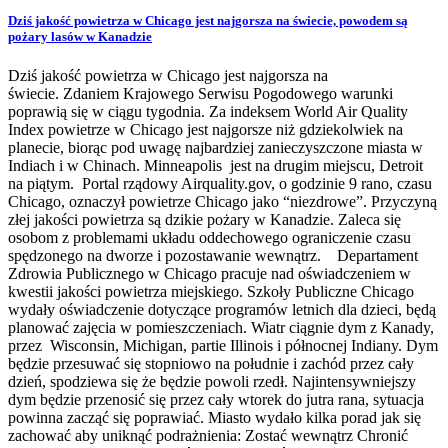
Dziś jakość powietrza w Chicago jest najgorsza na świecie, powodem są
pożary lasów w Kanadzie
Dziś jakość powietrza w Chicago jest najgorsza na
świecie. Zdaniem Krajowego Serwisu Pogodowego warunki
poprawią się w ciągu tygodnia. Za indeksem World Air Quality
Index powietrze w Chicago jest najgorsze niż gdziekolwiek na
planecie, biorąc pod uwagę najbardziej zanieczyszczone miasta w
Indiach i w Chinach. Minneapolis jest na drugim miejscu, Detroit
na piątym. Portal rządowy Airquality.gov, o godzinie 9 rano, czasu
Chicago, oznaczył powietrze Chicago jako “niezdrowe”. Przyczyną
złej jakości powietrza są dzikie pożary w Kanadzie. Zaleca się
osobom z problemami układu oddechowego ograniczenie czasu
spędzonego na dworze i pozostawanie wewnątrz. Departament
Zdrowia Publicznego w Chicago pracuje nad oświadczeniem w
kwestii jakości powietrza miejskiego. Szkoły Publiczne Chicago
wydały oświadczenie dotyczące programów letnich dla dzieci, będą
planować zajęcia w pomieszczeniach. Wiatr ciągnie dym z Kanady,
przez Wisconsin, Michigan, partie Illinois i północnej Indiany. Dym
będzie przesuwać się stopniowo na południe i zachód przez cały
dzień, spodziewa się że będzie powoli rzedł. Najintensywniejszy
dym będzie przenosić się przez cały wtorek do jutra rana, sytuacja
powinna zacząć się poprawiać. Miasto wydało kilka porad jak się
zachować aby uniknąć podrażnienia: Zostać wewnątrz Chronić