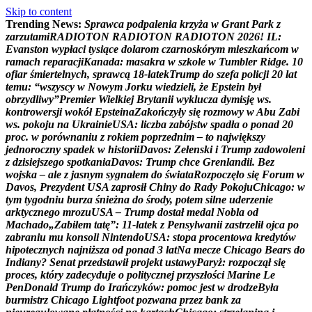
Skip to content
Trending News:
S
p
r
a
w
c
a
p
o
d
p
a
l
e
n
i
a
k
r
z
y
ż
a
w
G
r
a
n
t
P
a
r
k
z
z
a
r
z
u
t
a
m
i
R
A
D
I
O
T
O
N
R
A
D
I
O
T
O
N
R
A
D
I
O
T
O
N
2
0
2
6
!
I
L
:
E
v
a
n
s
t
o
n
w
y
p
ł
a
c
i
t
y
s
i
ą
c
e
d
o
l
a
r
o
m
c
z
a
r
n
o
s
k
ó
r
y
m
m
i
e
s
z
k
a
ń
c
o
m
w
r
a
m
a
c
h
r
e
p
a
r
a
c
j
i
K
a
n
a
d
a
:
m
a
s
a
k
r
a
w
s
z
k
o
l
e
w
T
u
m
b
l
e
r
R
i
d
g
e
.
1
0
o
f
i
a
r
ś
m
i
e
r
t
e
l
n
y
c
h
,
s
p
r
a
w
c
ą
1
8
-
l
a
t
e
k
T
r
u
m
p
d
o
s
z
e
f
a
p
o
l
i
c
j
i
2
0
l
a
t
t
e
m
u
:
“
w
s
z
y
s
c
y
w
N
o
w
y
m
J
o
r
k
u
w
i
e
d
z
i
e
l
i
,
ż
e
E
p
s
t
e
i
n
b
y
ł
o
b
r
z
y
d
l
i
w
y
”
P
r
e
m
i
e
r
W
i
e
l
k
i
e
j
B
r
y
t
a
n
i
i
w
y
k
l
u
c
z
a
d
y
m
i
s
j
ę
w
s
.
k
o
n
t
r
o
w
e
r
s
j
i
w
o
k
ó
ł
E
p
s
t
e
i
n
a
Z
a
k
o
ń
c
z
y
ł
y
s
i
ę
r
o
z
m
o
w
y
w
A
b
u
Z
a
b
i
w
s
.
p
o
k
o
j
u
n
a
U
k
r
a
i
n
i
e
U
S
A
:
l
i
c
z
b
a
z
a
b
ó
j
s
t
w
s
p
a
d
ł
a
o
p
o
n
a
d
2
0
p
r
o
c
.
w
p
o
r
ó
w
n
a
n
i
u
z
r
o
k
i
e
m
p
o
p
r
z
e
d
n
i
m
–
t
o
n
a
j
w
i
ę
k
s
z
y
j
e
d
n
o
r
o
c
z
n
y
s
p
a
d
e
k
w
h
i
s
t
o
r
i
i
D
a
v
o
s
:
Z
e
ł
e
n
s
k
i
i
T
r
u
m
p
z
a
d
o
w
o
l
e
n
i
z
d
z
i
s
i
e
j
s
z
e
g
o
s
p
o
t
k
a
n
i
a
D
a
v
o
s
:
T
r
u
m
p
c
h
c
e
G
r
e
n
l
a
n
d
i
i
.
B
e
z
w
o
j
s
k
a
–
a
l
e
z
j
a
s
n
y
m
s
y
g
n
a
ł
e
m
d
o
ś
w
i
a
t
a
R
o
z
p
o
c
z
ę
ł
o
s
i
ę
F
o
r
u
m
w
D
a
v
o
s
,
P
r
e
z
y
d
e
n
t
U
S
A
z
a
p
r
o
s
i
ł
C
h
i
n
y
d
o
R
a
d
y
P
o
k
o
j
u
C
h
i
c
a
g
o
:
w
t
y
m
t
y
g
o
d
n
i
u
b
u
r
z
a
ś
n
i
e
ż
n
a
d
o
ś
r
o
d
y
,
p
o
t
e
m
s
i
l
n
e
u
d
e
r
z
e
n
i
e
a
r
k
t
y
c
z
n
e
g
o
m
r
o
z
u
U
S
A
–
T
r
u
m
p
d
o
s
t
a
ł
m
e
d
a
l
N
o
b
l
a
o
d
M
a
c
h
a
d
o
„
Z
a
b
i
ł
e
m
t
a
t
ę
”
:
1
1
-
l
a
t
e
k
z
P
e
n
s
y
l
w
a
n
i
i
z
a
s
t
r
z
e
l
i
ł
o
j
c
a
p
o
z
a
b
r
a
n
i
u
m
u
k
o
n
s
o
l
i
N
i
n
t
e
n
d
o
U
S
A
:
s
t
o
p
a
p
r
o
c
e
n
t
o
w
a
k
r
e
d
y
t
ó
w
h
i
p
o
t
e
c
z
n
y
c
h
n
a
j
n
i
ż
s
z
a
o
d
p
o
n
a
d
3
l
a
t
N
a
m
e
c
z
e
C
h
i
c
a
g
o
B
e
a
r
s
d
o
I
n
d
i
a
n
y
?
S
e
n
a
t
p
r
z
e
d
s
t
a
w
i
ł
p
r
o
j
e
k
t
u
s
t
a
w
y
P
a
r
y
ż
:
r
o
z
p
o
c
z
ą
ł
s
i
ę
p
r
o
c
e
s
,
k
t
ó
r
y
z
a
d
e
c
y
d
u
j
e
o
p
o
l
i
t
y
c
z
n
e
j
p
r
z
y
s
z
ł
o
ś
c
i
M
a
r
i
n
e
L
e
P
e
n
D
o
n
a
l
d
T
r
u
m
p
d
o
I
r
a
ń
c
z
y
k
ó
w
:
p
o
m
o
c
j
e
s
t
w
d
r
o
d
z
e
B
y
ł
a
b
u
r
m
i
s
t
r
z
C
h
i
c
a
g
o
L
i
g
h
t
f
o
o
t
p
o
z
w
a
n
a
p
r
z
e
z
b
a
n
k
z
a