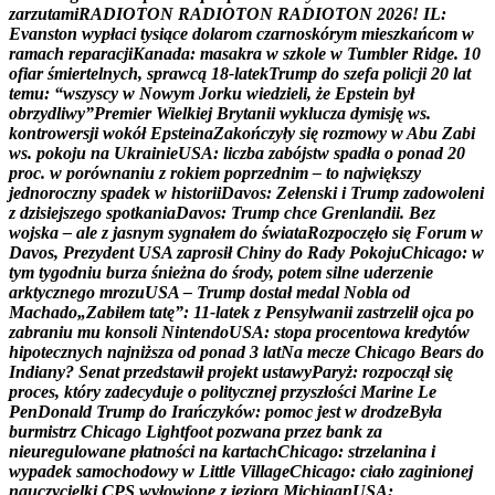
z
a
r
z
u
t
a
m
i
R
A
D
I
O
T
O
N
R
A
D
I
O
T
O
N
R
A
D
I
O
T
O
N
2
0
2
6
!
I
L
:
E
v
a
n
s
t
o
n
w
y
p
ł
a
c
i
t
y
s
i
ą
c
e
d
o
l
a
r
o
m
c
z
a
r
n
o
s
k
ó
r
y
m
m
i
e
s
z
k
a
ń
c
o
m
w
r
a
m
a
c
h
r
e
p
a
r
a
c
j
i
K
a
n
a
d
a
:
m
a
s
a
k
r
a
w
s
z
k
o
l
e
w
T
u
m
b
l
e
r
R
i
d
g
e
.
1
0
o
f
i
a
r
ś
m
i
e
r
t
e
l
n
y
c
h
,
s
p
r
a
w
c
ą
1
8
-
l
a
t
e
k
T
r
u
m
p
d
o
s
z
e
f
a
p
o
l
i
c
j
i
2
0
l
a
t
t
e
m
u
:
“
w
s
z
y
s
c
y
w
N
o
w
y
m
J
o
r
k
u
w
i
e
d
z
i
e
l
i
,
ż
e
E
p
s
t
e
i
n
b
y
ł
o
b
r
z
y
d
l
i
w
y
”
P
r
e
m
i
e
r
W
i
e
l
k
i
e
j
B
r
y
t
a
n
i
i
w
y
k
l
u
c
z
a
d
y
m
i
s
j
ę
w
s
.
k
o
n
t
r
o
w
e
r
s
j
i
w
o
k
ó
ł
E
p
s
t
e
i
n
a
Z
a
k
o
ń
c
z
y
ł
y
s
i
ę
r
o
z
m
o
w
y
w
A
b
u
Z
a
b
i
w
s
.
p
o
k
o
j
u
n
a
U
k
r
a
i
n
i
e
U
S
A
:
l
i
c
z
b
a
z
a
b
ó
j
s
t
w
s
p
a
d
ł
a
o
p
o
n
a
d
2
0
p
r
o
c
.
w
p
o
r
ó
w
n
a
n
i
u
z
r
o
k
i
e
m
p
o
p
r
z
e
d
n
i
m
–
t
o
n
a
j
w
i
ę
k
s
z
y
j
e
d
n
o
r
o
c
z
n
y
s
p
a
d
e
k
w
h
i
s
t
o
r
i
i
D
a
v
o
s
:
Z
e
ł
e
n
s
k
i
i
T
r
u
m
p
z
a
d
o
w
o
l
e
n
i
z
d
z
i
s
i
e
j
s
z
e
g
o
s
p
o
t
k
a
n
i
a
D
a
v
o
s
:
T
r
u
m
p
c
h
c
e
G
r
e
n
l
a
n
d
i
i
.
B
e
z
w
o
j
s
k
a
–
a
l
e
z
j
a
s
n
y
m
s
y
g
n
a
ł
e
m
d
o
ś
w
i
a
t
a
R
o
z
p
o
c
z
ę
ł
o
s
i
ę
F
o
r
u
m
w
D
a
v
o
s
,
P
r
e
z
y
d
e
n
t
U
S
A
z
a
p
r
o
s
i
ł
C
h
i
n
y
d
o
R
a
d
y
P
o
k
o
j
u
C
h
i
c
a
g
o
:
w
t
y
m
t
y
g
o
d
n
i
u
b
u
r
z
a
ś
n
i
e
ż
n
a
d
o
ś
r
o
d
y
,
p
o
t
e
m
s
i
l
n
e
u
d
e
r
z
e
n
i
e
a
r
k
t
y
c
z
n
e
g
o
m
r
o
z
u
U
S
A
–
T
r
u
m
p
d
o
s
t
a
ł
m
e
d
a
l
N
o
b
l
a
o
d
M
a
c
h
a
d
o
„
Z
a
b
i
ł
e
m
t
a
t
ę
”
:
1
1
-
l
a
t
e
k
z
P
e
n
s
y
l
w
a
n
i
i
z
a
s
t
r
z
e
l
i
ł
o
j
c
a
p
o
z
a
b
r
a
n
i
u
m
u
k
o
n
s
o
l
i
N
i
n
t
e
n
d
o
U
S
A
:
s
t
o
p
a
p
r
o
c
e
n
t
o
w
a
k
r
e
d
y
t
ó
w
h
i
p
o
t
e
c
z
n
y
c
h
n
a
j
n
i
ż
s
z
a
o
d
p
o
n
a
d
3
l
a
t
N
a
m
e
c
z
e
C
h
i
c
a
g
o
B
e
a
r
s
d
o
I
n
d
i
a
n
y
?
S
e
n
a
t
p
r
z
e
d
s
t
a
w
i
ł
p
r
o
j
e
k
t
u
s
t
a
w
y
P
a
r
y
ż
:
r
o
z
p
o
c
z
ą
ł
s
i
ę
p
r
o
c
e
s
,
k
t
ó
r
y
z
a
d
e
c
y
d
u
j
e
o
p
o
l
i
t
y
c
z
n
e
j
p
r
z
y
s
z
ł
o
ś
c
i
M
a
r
i
n
e
L
e
P
e
n
D
o
n
a
l
d
T
r
u
m
p
d
o
I
r
a
ń
c
z
y
k
ó
w
:
p
o
m
o
c
j
e
s
t
w
d
r
o
d
z
e
B
y
ł
a
b
u
r
m
i
s
t
r
z
C
h
i
c
a
g
o
L
i
g
h
t
f
o
o
t
p
o
z
w
a
n
a
p
r
z
e
z
b
a
n
k
z
a
n
i
e
u
r
e
g
u
l
o
w
a
n
e
p
ł
a
t
n
o
ś
c
i
n
a
k
a
r
t
a
c
h
C
h
i
c
a
g
o
:
s
t
r
z
e
l
a
n
i
n
a
i
w
y
p
a
d
e
k
s
a
m
o
c
h
o
d
o
w
y
w
L
i
t
t
l
e
V
i
l
l
a
g
e
C
h
i
c
a
g
o
:
c
i
a
ł
o
z
a
g
i
n
i
o
n
e
j
n
a
u
c
z
y
c
i
e
l
k
i
C
P
S
w
y
ł
o
w
i
o
n
e
z
j
e
z
i
o
r
a
M
i
c
h
i
g
a
n
U
S
A
: