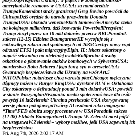
p
o
ż
y
c
z
k
ę
P
r
e
z
y
d
e
n
t
U
k
r
a
i
n
y
:
w
p
i
ą
t
e
k
i
w
s
o
b
o
t
ę
u
k
r
a
i
ń
s
k
o
-
a
m
e
r
y
k
a
ń
s
k
i
e
r
o
z
m
o
w
y
w
U
S
A
U
S
A
:
z
a
n
a
m
i
o
r
ę
d
z
i
e
T
r
u
m
p
a
K
o
m
e
n
d
a
n
t
s
t
r
a
ż
y
g
r
a
n
i
c
z
n
e
j
G
r
e
g
B
o
v
i
n
o
p
o
w
r
ó
c
i
ł
d
o
C
h
i
c
a
g
o
D
z
i
ś
o
r
ę
d
z
i
e
d
o
n
a
r
o
d
u
p
r
e
z
y
d
e
n
t
a
D
o
n
a
l
d
a
T
r
u
m
p
a
U
S
A
:
b
l
o
k
a
d
a
w
e
n
e
z
u
e
l
s
k
i
c
h
t
a
n
k
o
w
c
ó
w
A
m
e
r
y
k
a
c
z
e
k
a
n
a
k
o
l
e
j
n
e
g
o
m
i
l
i
a
r
d
e
r
a
,
d
z
i
ś
l
o
s
o
w
a
n
i
e
P
o
w
e
r
b
a
l
l
P
r
e
z
y
d
e
n
t
T
r
u
m
p
z
ł
o
ż
y
ł
p
o
z
e
w
n
a
1
0
m
l
d
d
o
l
a
r
ó
w
p
r
z
e
c
i
w
B
B
C
P
o
r
a
d
n
i
k
s
u
k
c
e
s
(
1
2
-
1
5
)
E
l
ż
b
i
e
t
a
B
a
u
m
g
a
r
t
n
e
r
K
E
w
y
c
o
f
u
j
e
s
i
ę
z
c
a
ł
k
o
w
i
t
e
g
o
z
a
k
a
z
u
a
u
t
s
p
a
l
i
n
o
w
y
c
h
o
d
2
0
3
5
C
z
e
c
h
y
:
n
o
w
y
r
z
ą
d
o
d
r
z
u
c
i
ł
E
T
S
2
i
p
a
k
t
m
i
g
r
a
c
y
j
n
y
E
l
g
i
n
,
I
L
:
l
e
k
a
r
z
o
s
k
a
r
ż
o
n
y
o
n
a
p
a
ś
ć
s
e
k
s
u
a
l
n
ą
n
a
n
i
e
l
e
t
n
i
e
j
o
s
o
b
i
e
K
a
l
i
f
o
r
n
i
a
:
4
o
s
o
b
y
o
s
k
a
r
ż
o
n
e
o
p
l
a
n
o
w
a
n
i
e
a
t
a
k
ó
w
b
o
m
b
o
w
y
c
h
w
S
y
l
w
e
s
t
r
a
U
S
A
:
m
o
r
d
e
r
s
t
w
o
R
o
b
a
R
e
i
n
e
r
a
i
j
e
g
o
ż
o
n
y
,
s
y
n
w
a
r
e
s
z
c
i
e
U
S
A
:
G
w
a
r
a
n
c
j
e
b
e
z
p
i
e
c
z
e
ń
s
t
w
a
d
l
a
U
k
r
a
i
n
y
n
a
w
z
ó
r
A
r
t
.
5
N
A
T
O
P
o
l
s
k
a
:
n
o
t
a
r
i
u
s
z
e
c
h
c
ą
w
z
r
o
s
t
u
p
ł
a
c
C
h
i
c
a
g
o
:
m
ę
ż
c
z
y
z
n
a
d
ź
g
n
i
ę
t
y
n
o
ż
e
m
w
B
u
r
g
e
r
K
i
n
g
U
S
A
:
d
y
r
e
k
t
o
r
B
L
M
w
O
k
l
a
h
o
m
a
C
i
t
y
o
s
k
a
r
ż
o
n
y
o
d
e
f
r
a
u
d
a
c
j
ę
p
o
n
a
d
3
m
l
n
d
o
l
a
r
ó
w
U
S
A
:
p
o
w
ó
d
ź
w
s
t
a
n
i
e
W
a
s
z
y
n
g
t
o
n
H
i
s
z
p
a
n
i
a
:
m
e
d
i
a
s
p
o
ł
e
c
z
n
o
ś
c
i
o
w
e
d
l
a
o
s
ó
b
p
o
w
y
ż
e
j
1
6
l
a
t
Z
e
ł
e
n
s
k
i
:
U
k
r
a
i
n
a
p
r
z
e
k
a
z
a
ł
a
U
S
A
s
k
o
r
y
g
o
w
a
n
ą
w
e
r
s
j
ę
p
l
a
n
u
p
o
k
o
j
o
w
e
g
o
T
w
ó
r
c
y
A
I
o
s
o
b
a
m
i
r
o
k
u
m
a
g
a
z
y
n
u
“
T
i
m
e
”
F
E
D
o
b
n
i
ż
a
s
t
o
p
y
p
r
o
c
e
n
t
o
w
e
w
U
S
A
P
o
r
a
d
n
i
k
s
u
k
c
e
s
(
1
2
-
0
8
)
E
l
ż
b
i
e
t
a
B
a
u
m
g
a
r
t
n
e
r
D
.
T
r
u
m
p
:
W
.
Z
e
ł
e
n
s
k
i
m
u
s
i
p
ó
j
ś
ć
n
a
u
s
t
ę
p
s
t
w
a
W
.
Z
e
ł
e
n
s
k
i
–
w
y
b
o
r
y
m
o
ż
l
i
w
e
,
j
e
ś
l
i
U
S
A
z
a
p
e
w
n
i
ą
i
c
h
b
e
z
p
i
e
c
z
e
ń
s
t
w
o
Fri. Aug 7th, 2026
2:02:18 AM