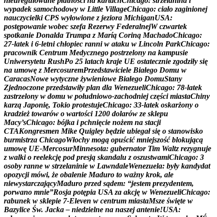
n
i
e
u
r
e
g
u
l
o
w
a
n
e
p
ł
a
t
n
o
ś
c
i
n
a
k
a
r
t
a
c
h
C
h
i
c
a
g
o
:
s
t
r
z
e
l
a
n
i
n
a
i
w
y
p
a
d
e
k
s
a
m
o
c
h
o
d
o
w
y
w
L
i
t
t
l
e
V
i
l
l
a
g
e
C
h
i
c
a
g
o
:
c
i
a
ł
o
z
a
g
i
n
i
o
n
e
j
n
a
u
c
z
y
c
i
e
l
k
i
C
P
S
w
y
ł
o
w
i
o
n
e
z
j
e
z
i
o
r
a
M
i
c
h
i
g
a
n
U
S
A
:
p
o
s
t
ę
p
o
w
a
n
i
e
w
o
b
e
c
s
z
e
f
a
R
e
z
e
r
w
y
F
e
d
e
r
a
l
n
e
j
W
c
z
w
a
r
t
e
k
s
p
o
t
k
a
n
i
e
D
o
n
a
l
d
a
T
r
u
m
p
a
z
M
a
r
í
ą
C
o
r
i
n
ą
M
a
c
h
a
d
o
C
h
i
c
a
g
o
:
2
7
-
l
a
t
e
k
i
6
-
l
e
t
n
i
c
h
ł
o
p
i
e
c
r
a
n
n
i
w
a
t
a
k
u
w
L
i
n
c
o
l
n
P
a
r
k
C
h
i
c
a
g
o
:
p
r
a
c
o
w
n
i
k
C
e
n
t
r
u
m
M
e
d
y
c
z
n
e
g
o
p
o
s
t
r
z
e
l
o
n
y
n
a
k
a
m
p
u
s
i
e
U
n
i
w
e
r
s
y
t
e
t
u
R
u
s
h
P
o
2
5
l
a
t
a
c
h
k
r
a
j
e
U
E
o
s
t
a
t
e
c
z
n
i
e
z
g
o
d
z
i
ł
y
s
i
ę
n
a
u
m
o
w
ę
z
M
e
r
c
o
s
u
r
e
m
P
r
z
e
d
s
t
a
w
i
c
i
e
l
e
B
i
a
ł
e
g
o
D
o
m
u
w
C
a
r
a
c
a
s
N
o
w
e
w
y
t
y
c
z
n
e
ż
y
w
i
e
n
i
o
w
e
B
i
a
ł
e
g
o
D
o
m
u
S
t
a
n
y
Z
j
e
d
n
o
c
z
o
n
e
p
r
z
e
d
s
t
a
w
i
ł
y
p
l
a
n
d
l
a
W
e
n
e
z
u
e
l
i
C
h
i
c
a
g
o
:
7
8
-
l
a
t
e
k
z
a
s
t
r
z
e
l
o
n
y
w
d
o
m
u
w
p
o
ł
u
d
n
i
o
w
o
-
z
a
c
h
o
d
n
i
e
j
c
z
ę
ś
c
i
m
i
a
s
t
a
C
h
i
n
y
k
a
r
z
ą
J
a
p
o
n
i
ę
,
T
o
k
i
o
p
r
o
t
e
s
t
u
j
e
C
h
i
c
a
g
o
:
3
3
-
l
a
t
e
k
o
s
k
a
r
ż
o
n
y
o
k
r
a
d
z
i
e
ż
t
o
w
a
r
ó
w
o
w
a
r
t
o
ś
c
i
1
2
0
0
d
o
l
a
r
ó
w
z
e
s
k
l
e
p
u
M
a
c
y
’
s
C
h
i
c
a
g
o
:
b
ó
j
k
a
i
p
c
h
n
i
ę
c
i
e
n
o
ż
e
m
n
a
s
t
a
c
j
i
C
T
A
K
o
n
g
r
e
s
m
e
n
M
i
k
e
Q
u
i
g
l
e
y
b
ę
d
z
i
e
u
b
i
e
g
a
ł
s
i
ę
o
s
t
a
n
o
w
i
s
k
o
b
u
r
m
i
s
t
r
z
a
C
h
i
c
a
g
o
W
ł
o
c
h
y
m
o
g
ą
o
p
u
ś
c
i
ć
m
n
i
e
j
s
z
o
ś
ć
b
l
o
k
u
j
ą
c
ą
u
m
o
w
ę
U
E
-
M
e
r
c
o
s
u
r
M
i
n
n
e
s
o
t
a
:
g
u
b
e
r
n
a
t
o
r
T
i
m
W
a
l
t
z
r
e
z
y
g
n
u
j
e
z
w
a
l
k
i
o
r
e
e
l
e
k
c
j
ę
p
o
d
p
r
e
s
j
ą
s
k
a
n
d
a
l
u
z
o
s
z
u
s
t
w
a
m
i
C
h
i
c
a
g
o
:
3
o
s
o
b
y
r
a
n
n
e
w
s
t
r
z
e
l
a
n
i
n
i
e
w
L
a
w
n
d
a
l
e
W
e
n
e
z
u
e
l
a
:
b
y
ł
y
k
a
n
d
y
d
a
t
o
p
o
z
y
c
j
i
m
ó
w
i
,
ż
e
o
b
a
l
e
n
i
e
M
a
d
u
r
o
t
o
w
a
ż
n
y
k
r
o
k
,
a
l
e
n
i
e
w
y
s
t
a
r
c
z
a
j
ą
c
y
M
a
d
u
r
o
p
r
z
e
d
s
ą
d
e
m
:
“
j
e
s
t
e
m
p
r
e
z
y
d
e
n
t
e
m
,
p
o
r
w
a
n
o
m
n
i
e
”
R
o
s
j
a
p
o
t
ę
p
i
a
U
S
A
z
a
a
k
c
j
ę
w
W
e
n
e
z
u
e
l
i
C
h
i
c
a
g
o
:
r
a
b
u
n
e
k
w
s
k
l
e
p
i
e
7
-
E
l
e
v
e
n
w
c
e
n
t
r
u
m
m
i
a
s
t
a
M
s
z
e
ś
w
i
ę
t
e
w
B
a
z
y
l
i
c
e
Ś
w
.
J
a
c
k
a
–
n
i
e
d
z
i
e
l
n
e
n
a
n
a
s
z
e
j
a
n
t
e
n
i
e
!
U
S
A
: