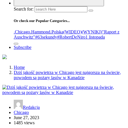
Search for:
Or check our Popular Categories...
.Chicago
.Hammond
.Polska
(WIDEO)
(WYNIKI)
"Raport z
Auschwitz"
#63sekundy
#RobertDeNiro
1 listopada
Subscribe
Home
Dziś jakość powietrza w Chicago jest najgorsza na świecie,
powodem są pożary lasów w Kanadzie
Redakcja
Chicago
June 27, 2023
1485 views