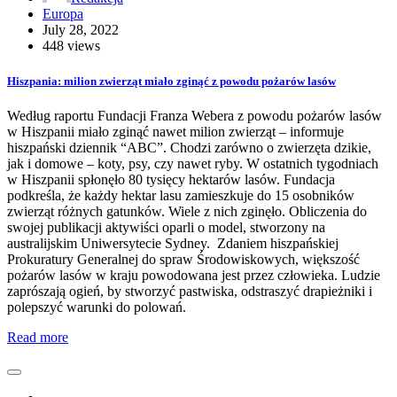
Europa
July 28, 2022
448 views
Hiszpania: milion zwierząt miało zginąć z powodu pożarów lasów
Według raportu Fundacji Franza Webera z powodu pożarów lasów
w Hiszpanii miało zginąć nawet milion zwierząt – informuje
hiszpański dziennik “ABC”. Chodzi zarówno o zwierzęta dzikie,
jak i domowe – koty, psy, czy nawet ryby. W ostatnich tygodniach
w Hiszpanii spłonęło 80 tysięcy hektarów lasów. Fundacja
podkreśla, że każdy hektar lasu zamieszkuje do 15 osobników
zwierząt różnych gatunków. Wiele z nich zginęło. Obliczenia do
swojej publikacji aktywiści oparli o model, stworzony na
australijskim Uniwersytecie Sydney. Zdaniem hiszpańskiej
Prokuratury Generalnej do spraw Środowiskowych, większość
pożarów lasów w kraju powodowana jest przez człowieka. Ludzie
zaprószają ogień, by stworzyć pastwiska, odstraszyć drapieżniki i
polepszyć warunki do polowań.
Read more