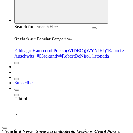
Search for:
Or check our Popular Categories...
.Chicago
.Hammond
.Polska
(WIDEO)
(WYNIKI)
"Raport z
Auschwitz"
#63sekundy
#RobertDeNiro
1 listopada
Subscribe
```html
▶
Kliknij PLAY, aby słuchać
```
Trending News:
S
p
r
a
w
c
a
p
o
d
p
a
l
e
n
i
a
k
r
z
y
ż
a
w
G
r
a
n
t
P
a
r
k
z