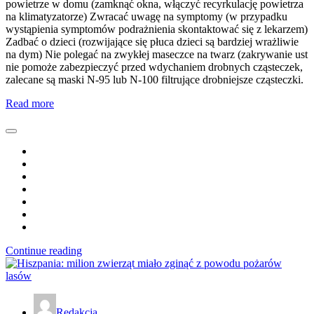
powietrze w domu (zamknąć okna, włączyć recyrkulację powietrza
na klimatyzatorze) Zwracać uwagę na symptomy (w przypadku
wystąpienia symptomów podrażnienia skontaktować się z lekarzem)
Zadbać o dzieci (rozwijające się płuca dzieci są bardziej wrażliwie
na dym) Nie polegać na zwykłej maseczce na twarz (zakrywanie ust
nie pomoże zabezpieczyć przed wdychaniem drobnych cząsteczek,
zalecane są maski N-95 lub N-100 filtrujące drobniejsze cząsteczki.
Read more
Continue reading
Redakcja