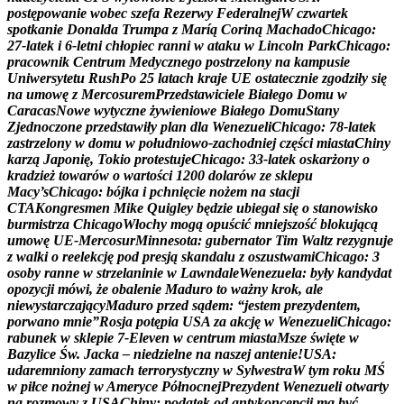
p
o
s
t
ę
p
o
w
a
n
i
e
w
o
b
e
c
s
z
e
f
a
R
e
z
e
r
w
y
F
e
d
e
r
a
l
n
e
j
W
c
z
w
a
r
t
e
k
s
p
o
t
k
a
n
i
e
D
o
n
a
l
d
a
T
r
u
m
p
a
z
M
a
r
í
ą
C
o
r
i
n
ą
M
a
c
h
a
d
o
C
h
i
c
a
g
o
:
2
7
-
l
a
t
e
k
i
6
-
l
e
t
n
i
c
h
ł
o
p
i
e
c
r
a
n
n
i
w
a
t
a
k
u
w
L
i
n
c
o
l
n
P
a
r
k
C
h
i
c
a
g
o
:
p
r
a
c
o
w
n
i
k
C
e
n
t
r
u
m
M
e
d
y
c
z
n
e
g
o
p
o
s
t
r
z
e
l
o
n
y
n
a
k
a
m
p
u
s
i
e
U
n
i
w
e
r
s
y
t
e
t
u
R
u
s
h
P
o
2
5
l
a
t
a
c
h
k
r
a
j
e
U
E
o
s
t
a
t
e
c
z
n
i
e
z
g
o
d
z
i
ł
y
s
i
ę
n
a
u
m
o
w
ę
z
M
e
r
c
o
s
u
r
e
m
P
r
z
e
d
s
t
a
w
i
c
i
e
l
e
B
i
a
ł
e
g
o
D
o
m
u
w
C
a
r
a
c
a
s
N
o
w
e
w
y
t
y
c
z
n
e
ż
y
w
i
e
n
i
o
w
e
B
i
a
ł
e
g
o
D
o
m
u
S
t
a
n
y
Z
j
e
d
n
o
c
z
o
n
e
p
r
z
e
d
s
t
a
w
i
ł
y
p
l
a
n
d
l
a
W
e
n
e
z
u
e
l
i
C
h
i
c
a
g
o
:
7
8
-
l
a
t
e
k
z
a
s
t
r
z
e
l
o
n
y
w
d
o
m
u
w
p
o
ł
u
d
n
i
o
w
o
-
z
a
c
h
o
d
n
i
e
j
c
z
ę
ś
c
i
m
i
a
s
t
a
C
h
i
n
y
k
a
r
z
ą
J
a
p
o
n
i
ę
,
T
o
k
i
o
p
r
o
t
e
s
t
u
j
e
C
h
i
c
a
g
o
:
3
3
-
l
a
t
e
k
o
s
k
a
r
ż
o
n
y
o
k
r
a
d
z
i
e
ż
t
o
w
a
r
ó
w
o
w
a
r
t
o
ś
c
i
1
2
0
0
d
o
l
a
r
ó
w
z
e
s
k
l
e
p
u
M
a
c
y
’
s
C
h
i
c
a
g
o
:
b
ó
j
k
a
i
p
c
h
n
i
ę
c
i
e
n
o
ż
e
m
n
a
s
t
a
c
j
i
C
T
A
K
o
n
g
r
e
s
m
e
n
M
i
k
e
Q
u
i
g
l
e
y
b
ę
d
z
i
e
u
b
i
e
g
a
ł
s
i
ę
o
s
t
a
n
o
w
i
s
k
o
b
u
r
m
i
s
t
r
z
a
C
h
i
c
a
g
o
W
ł
o
c
h
y
m
o
g
ą
o
p
u
ś
c
i
ć
m
n
i
e
j
s
z
o
ś
ć
b
l
o
k
u
j
ą
c
ą
u
m
o
w
ę
U
E
-
M
e
r
c
o
s
u
r
M
i
n
n
e
s
o
t
a
:
g
u
b
e
r
n
a
t
o
r
T
i
m
W
a
l
t
z
r
e
z
y
g
n
u
j
e
z
w
a
l
k
i
o
r
e
e
l
e
k
c
j
ę
p
o
d
p
r
e
s
j
ą
s
k
a
n
d
a
l
u
z
o
s
z
u
s
t
w
a
m
i
C
h
i
c
a
g
o
:
3
o
s
o
b
y
r
a
n
n
e
w
s
t
r
z
e
l
a
n
i
n
i
e
w
L
a
w
n
d
a
l
e
W
e
n
e
z
u
e
l
a
:
b
y
ł
y
k
a
n
d
y
d
a
t
o
p
o
z
y
c
j
i
m
ó
w
i
,
ż
e
o
b
a
l
e
n
i
e
M
a
d
u
r
o
t
o
w
a
ż
n
y
k
r
o
k
,
a
l
e
n
i
e
w
y
s
t
a
r
c
z
a
j
ą
c
y
M
a
d
u
r
o
p
r
z
e
d
s
ą
d
e
m
:
“
j
e
s
t
e
m
p
r
e
z
y
d
e
n
t
e
m
,
p
o
r
w
a
n
o
m
n
i
e
”
R
o
s
j
a
p
o
t
ę
p
i
a
U
S
A
z
a
a
k
c
j
ę
w
W
e
n
e
z
u
e
l
i
C
h
i
c
a
g
o
:
r
a
b
u
n
e
k
w
s
k
l
e
p
i
e
7
-
E
l
e
v
e
n
w
c
e
n
t
r
u
m
m
i
a
s
t
a
M
s
z
e
ś
w
i
ę
t
e
w
B
a
z
y
l
i
c
e
Ś
w
.
J
a
c
k
a
–
n
i
e
d
z
i
e
l
n
e
n
a
n
a
s
z
e
j
a
n
t
e
n
i
e
!
U
S
A
:
u
d
a
r
e
m
n
i
o
n
y
z
a
m
a
c
h
t
e
r
r
o
r
y
s
t
y
c
z
n
y
w
S
y
l
w
e
s
t
r
a
W
t
y
m
r
o
k
u
M
Ś
w
p
i
ł
c
e
n
o
ż
n
e
j
w
A
m
e
r
y
c
e
P
ó
ł
n
o
c
n
e
j
P
r
e
z
y
d
e
n
t
W
e
n
e
z
u
e
l
i
o
t
w
a
r
t
y
n
a
r
o
z
m
o
w
y
z
U
S
A
C
h
i
n
y
:
p
o
d
a
t
e
k
o
d
a
n
t
y
k
o
n
c
e
p
c
j
i
m
a
b
y
ć