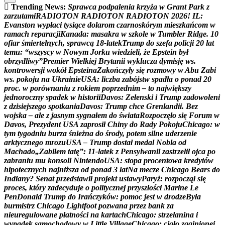
Trending News:
S
p
r
a
w
c
a
p
o
d
p
a
l
e
n
i
a
k
r
z
y
ż
a
w
G
r
a
n
t
P
a
r
k
z
z
a
r
z
u
t
a
m
i
R
A
D
I
O
T
O
N
R
A
D
I
O
T
O
N
R
A
D
I
O
T
O
N
2
0
2
6
!
I
L
:
E
v
a
n
s
t
o
n
w
y
p
ł
a
c
i
t
y
s
i
ą
c
e
d
o
l
a
r
o
m
c
z
a
r
n
o
s
k
ó
r
y
m
m
i
e
s
z
k
a
ń
c
o
m
w
r
a
m
a
c
h
r
e
p
a
r
a
c
j
i
K
a
n
a
d
a
:
m
a
s
a
k
r
a
w
s
z
k
o
l
e
w
T
u
m
b
l
e
r
R
i
d
g
e
.
1
0
o
f
i
a
r
ś
m
i
e
r
t
e
l
n
y
c
h
,
s
p
r
a
w
c
ą
1
8
-
l
a
t
e
k
T
r
u
m
p
d
o
s
z
e
f
a
p
o
l
i
c
j
i
2
0
l
a
t
t
e
m
u
:
“
w
s
z
y
s
c
y
w
N
o
w
y
m
J
o
r
k
u
w
i
e
d
z
i
e
l
i
,
ż
e
E
p
s
t
e
i
n
b
y
ł
o
b
r
z
y
d
l
i
w
y
”
P
r
e
m
i
e
r
W
i
e
l
k
i
e
j
B
r
y
t
a
n
i
i
w
y
k
l
u
c
z
a
d
y
m
i
s
j
ę
w
s
.
k
o
n
t
r
o
w
e
r
s
j
i
w
o
k
ó
ł
E
p
s
t
e
i
n
a
Z
a
k
o
ń
c
z
y
ł
y
s
i
ę
r
o
z
m
o
w
y
w
A
b
u
Z
a
b
i
w
s
.
p
o
k
o
j
u
n
a
U
k
r
a
i
n
i
e
U
S
A
:
l
i
c
z
b
a
z
a
b
ó
j
s
t
w
s
p
a
d
ł
a
o
p
o
n
a
d
2
0
p
r
o
c
.
w
p
o
r
ó
w
n
a
n
i
u
z
r
o
k
i
e
m
p
o
p
r
z
e
d
n
i
m
–
t
o
n
a
j
w
i
ę
k
s
z
y
j
e
d
n
o
r
o
c
z
n
y
s
p
a
d
e
k
w
h
i
s
t
o
r
i
i
D
a
v
o
s
:
Z
e
ł
e
n
s
k
i
i
T
r
u
m
p
z
a
d
o
w
o
l
e
n
i
z
d
z
i
s
i
e
j
s
z
e
g
o
s
p
o
t
k
a
n
i
a
D
a
v
o
s
:
T
r
u
m
p
c
h
c
e
G
r
e
n
l
a
n
d
i
i
.
B
e
z
w
o
j
s
k
a
–
a
l
e
z
j
a
s
n
y
m
s
y
g
n
a
ł
e
m
d
o
ś
w
i
a
t
a
R
o
z
p
o
c
z
ę
ł
o
s
i
ę
F
o
r
u
m
w
D
a
v
o
s
,
P
r
e
z
y
d
e
n
t
U
S
A
z
a
p
r
o
s
i
ł
C
h
i
n
y
d
o
R
a
d
y
P
o
k
o
j
u
C
h
i
c
a
g
o
:
w
t
y
m
t
y
g
o
d
n
i
u
b
u
r
z
a
ś
n
i
e
ż
n
a
d
o
ś
r
o
d
y
,
p
o
t
e
m
s
i
l
n
e
u
d
e
r
z
e
n
i
e
a
r
k
t
y
c
z
n
e
g
o
m
r
o
z
u
U
S
A
–
T
r
u
m
p
d
o
s
t
a
ł
m
e
d
a
l
N
o
b
l
a
o
d
M
a
c
h
a
d
o
„
Z
a
b
i
ł
e
m
t
a
t
ę
”
:
1
1
-
l
a
t
e
k
z
P
e
n
s
y
l
w
a
n
i
i
z
a
s
t
r
z
e
l
i
ł
o
j
c
a
p
o
z
a
b
r
a
n
i
u
m
u
k
o
n
s
o
l
i
N
i
n
t
e
n
d
o
U
S
A
:
s
t
o
p
a
p
r
o
c
e
n
t
o
w
a
k
r
e
d
y
t
ó
w
h
i
p
o
t
e
c
z
n
y
c
h
n
a
j
n
i
ż
s
z
a
o
d
p
o
n
a
d
3
l
a
t
N
a
m
e
c
z
e
C
h
i
c
a
g
o
B
e
a
r
s
d
o
I
n
d
i
a
n
y
?
S
e
n
a
t
p
r
z
e
d
s
t
a
w
i
ł
p
r
o
j
e
k
t
u
s
t
a
w
y
P
a
r
y
ż
:
r
o
z
p
o
c
z
ą
ł
s
i
ę
p
r
o
c
e
s
,
k
t
ó
r
y
z
a
d
e
c
y
d
u
j
e
o
p
o
l
i
t
y
c
z
n
e
j
p
r
z
y
s
z
ł
o
ś
c
i
M
a
r
i
n
e
L
e
P
e
n
D
o
n
a
l
d
T
r
u
m
p
d
o
I
r
a
ń
c
z
y
k
ó
w
:
p
o
m
o
c
j
e
s
t
w
d
r
o
d
z
e
B
y
ł
a
b
u
r
m
i
s
t
r
z
C
h
i
c
a
g
o
L
i
g
h
t
f
o
o
t
p
o
z
w
a
n
a
p
r
z
e
z
b
a
n
k
z
a
n
i
e
u
r
e
g
u
l
o
w
a
n
e
p
ł
a
t
n
o
ś
c
i
n
a
k
a
r
t
a
c
h
C
h
i
c
a
g
o
:
s
t
r
z
e
l
a
n
i
n
a
i
w
y
p
a
d
e
k
s
a
m
o
c
h
o
d
o
w
y
w
L
i
t
t
l
e
V
i
l
l
a
g
e
C
h
i
c
a
g
o
:
c
i
a
ł
o
z
a
g
i
n
i
o
n
e
j