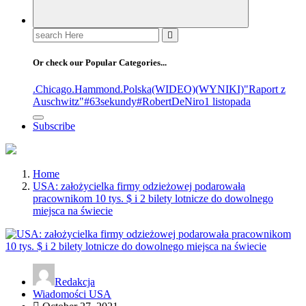
Or check our Popular Categories...
.Chicago
.Hammond
.Polska
(WIDEO)
(WYNIKI)
"Raport z
Auschwitz"
#63sekundy
#RobertDeNiro
1 listopada
Subscribe
Home
USA: założycielka firmy odzieżowej podarowała
pracownikom 10 tys. $ i 2 bilety lotnicze do dowolnego
miejsca na świecie
Redakcja
Wiadomości USA