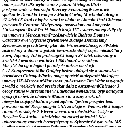
n
a
u
c
z
y
c
i
e
l
k
i
C
P
S
w
y
ł
o
w
i
o
n
e
z
j
e
z
i
o
r
a
M
i
c
h
i
g
a
n
U
S
A
:
p
o
s
t
ę
p
o
w
a
n
i
e
w
o
b
e
c
s
z
e
f
a
R
e
z
e
r
w
y
F
e
d
e
r
a
l
n
e
j
W
c
z
w
a
r
t
e
k
s
p
o
t
k
a
n
i
e
D
o
n
a
l
d
a
T
r
u
m
p
a
z
M
a
r
í
ą
C
o
r
i
n
ą
M
a
c
h
a
d
o
C
h
i
c
a
g
o
:
2
7
-
l
a
t
e
k
i
6
-
l
e
t
n
i
c
h
ł
o
p
i
e
c
r
a
n
n
i
w
a
t
a
k
u
w
L
i
n
c
o
l
n
P
a
r
k
C
h
i
c
a
g
o
:
p
r
a
c
o
w
n
i
k
C
e
n
t
r
u
m
M
e
d
y
c
z
n
e
g
o
p
o
s
t
r
z
e
l
o
n
y
n
a
k
a
m
p
u
s
i
e
U
n
i
w
e
r
s
y
t
e
t
u
R
u
s
h
P
o
2
5
l
a
t
a
c
h
k
r
a
j
e
U
E
o
s
t
a
t
e
c
z
n
i
e
z
g
o
d
z
i
ł
y
s
i
ę
n
a
u
m
o
w
ę
z
M
e
r
c
o
s
u
r
e
m
P
r
z
e
d
s
t
a
w
i
c
i
e
l
e
B
i
a
ł
e
g
o
D
o
m
u
w
C
a
r
a
c
a
s
N
o
w
e
w
y
t
y
c
z
n
e
ż
y
w
i
e
n
i
o
w
e
B
i
a
ł
e
g
o
D
o
m
u
S
t
a
n
y
Z
j
e
d
n
o
c
z
o
n
e
p
r
z
e
d
s
t
a
w
i
ł
y
p
l
a
n
d
l
a
W
e
n
e
z
u
e
l
i
C
h
i
c
a
g
o
:
7
8
-
l
a
t
e
k
z
a
s
t
r
z
e
l
o
n
y
w
d
o
m
u
w
p
o
ł
u
d
n
i
o
w
o
-
z
a
c
h
o
d
n
i
e
j
c
z
ę
ś
c
i
m
i
a
s
t
a
C
h
i
n
y
k
a
r
z
ą
J
a
p
o
n
i
ę
,
T
o
k
i
o
p
r
o
t
e
s
t
u
j
e
C
h
i
c
a
g
o
:
3
3
-
l
a
t
e
k
o
s
k
a
r
ż
o
n
y
o
k
r
a
d
z
i
e
ż
t
o
w
a
r
ó
w
o
w
a
r
t
o
ś
c
i
1
2
0
0
d
o
l
a
r
ó
w
z
e
s
k
l
e
p
u
M
a
c
y
’
s
C
h
i
c
a
g
o
:
b
ó
j
k
a
i
p
c
h
n
i
ę
c
i
e
n
o
ż
e
m
n
a
s
t
a
c
j
i
C
T
A
K
o
n
g
r
e
s
m
e
n
M
i
k
e
Q
u
i
g
l
e
y
b
ę
d
z
i
e
u
b
i
e
g
a
ł
s
i
ę
o
s
t
a
n
o
w
i
s
k
o
b
u
r
m
i
s
t
r
z
a
C
h
i
c
a
g
o
W
ł
o
c
h
y
m
o
g
ą
o
p
u
ś
c
i
ć
m
n
i
e
j
s
z
o
ś
ć
b
l
o
k
u
j
ą
c
ą
u
m
o
w
ę
U
E
-
M
e
r
c
o
s
u
r
M
i
n
n
e
s
o
t
a
:
g
u
b
e
r
n
a
t
o
r
T
i
m
W
a
l
t
z
r
e
z
y
g
n
u
j
e
z
w
a
l
k
i
o
r
e
e
l
e
k
c
j
ę
p
o
d
p
r
e
s
j
ą
s
k
a
n
d
a
l
u
z
o
s
z
u
s
t
w
a
m
i
C
h
i
c
a
g
o
:
3
o
s
o
b
y
r
a
n
n
e
w
s
t
r
z
e
l
a
n
i
n
i
e
w
L
a
w
n
d
a
l
e
W
e
n
e
z
u
e
l
a
:
b
y
ł
y
k
a
n
d
y
d
a
t
o
p
o
z
y
c
j
i
m
ó
w
i
,
ż
e
o
b
a
l
e
n
i
e
M
a
d
u
r
o
t
o
w
a
ż
n
y
k
r
o
k
,
a
l
e
n
i
e
w
y
s
t
a
r
c
z
a
j
ą
c
y
M
a
d
u
r
o
p
r
z
e
d
s
ą
d
e
m
:
“
j
e
s
t
e
m
p
r
e
z
y
d
e
n
t
e
m
,
p
o
r
w
a
n
o
m
n
i
e
”
R
o
s
j
a
p
o
t
ę
p
i
a
U
S
A
z
a
a
k
c
j
ę
w
W
e
n
e
z
u
e
l
i
C
h
i
c
a
g
o
:
r
a
b
u
n
e
k
w
s
k
l
e
p
i
e
7
-
E
l
e
v
e
n
w
c
e
n
t
r
u
m
m
i
a
s
t
a
M
s
z
e
ś
w
i
ę
t
e
w
B
a
z
y
l
i
c
e
Ś
w
.
J
a
c
k
a
–
n
i
e
d
z
i
e
l
n
e
n
a
n
a
s
z
e
j
a
n
t
e
n
i
e
!
U
S
A
:
u
d
a
r
e
m
n
i
o
n
y
z
a
m
a
c
h
t
e
r
r
o
r
y
s
t
y
c
z
n
y
w
S
y
l
w
e
s
t
r
a
W
t
y
m
r
o
k
u
M
Ś
w
p
i
ł
c
e
n
o
ż
n
e
j
w
A
m
e
r
y
c
e
P
ó
ł
n
o
c
n
e
j
P
r
e
z
y
d
e
n
t
W
e
n
e
z
u
e
l
i
o
t
w
a
r
t
y