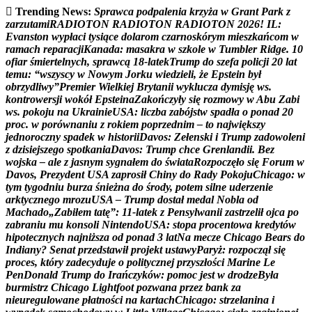
Trending News:
S
p
r
a
w
c
a
p
o
d
p
a
l
e
n
i
a
k
r
z
y
ż
a
w
G
r
a
n
t
P
a
r
k
z
z
a
r
z
u
t
a
m
i
R
A
D
I
O
T
O
N
R
A
D
I
O
T
O
N
R
A
D
I
O
T
O
N
2
0
2
6
!
I
L
:
E
v
a
n
s
t
o
n
w
y
p
ł
a
c
i
t
y
s
i
ą
c
e
d
o
l
a
r
o
m
c
z
a
r
n
o
s
k
ó
r
y
m
m
i
e
s
z
k
a
ń
c
o
m
w
r
a
m
a
c
h
r
e
p
a
r
a
c
j
i
K
a
n
a
d
a
:
m
a
s
a
k
r
a
w
s
z
k
o
l
e
w
T
u
m
b
l
e
r
R
i
d
g
e
.
1
0
o
f
i
a
r
ś
m
i
e
r
t
e
l
n
y
c
h
,
s
p
r
a
w
c
ą
1
8
-
l
a
t
e
k
T
r
u
m
p
d
o
s
z
e
f
a
p
o
l
i
c
j
i
2
0
l
a
t
t
e
m
u
:
“
w
s
z
y
s
c
y
w
N
o
w
y
m
J
o
r
k
u
w
i
e
d
z
i
e
l
i
,
ż
e
E
p
s
t
e
i
n
b
y
ł
o
b
r
z
y
d
l
i
w
y
”
P
r
e
m
i
e
r
W
i
e
l
k
i
e
j
B
r
y
t
a
n
i
i
w
y
k
l
u
c
z
a
d
y
m
i
s
j
ę
w
s
.
k
o
n
t
r
o
w
e
r
s
j
i
w
o
k
ó
ł
E
p
s
t
e
i
n
a
Z
a
k
o
ń
c
z
y
ł
y
s
i
ę
r
o
z
m
o
w
y
w
A
b
u
Z
a
b
i
w
s
.
p
o
k
o
j
u
n
a
U
k
r
a
i
n
i
e
U
S
A
:
l
i
c
z
b
a
z
a
b
ó
j
s
t
w
s
p
a
d
ł
a
o
p
o
n
a
d
2
0
p
r
o
c
.
w
p
o
r
ó
w
n
a
n
i
u
z
r
o
k
i
e
m
p
o
p
r
z
e
d
n
i
m
–
t
o
n
a
j
w
i
ę
k
s
z
y
j
e
d
n
o
r
o
c
z
n
y
s
p
a
d
e
k
w
h
i
s
t
o
r
i
i
D
a
v
o
s
:
Z
e
ł
e
n
s
k
i
i
T
r
u
m
p
z
a
d
o
w
o
l
e
n
i
z
d
z
i
s
i
e
j
s
z
e
g
o
s
p
o
t
k
a
n
i
a
D
a
v
o
s
:
T
r
u
m
p
c
h
c
e
G
r
e
n
l
a
n
d
i
i
.
B
e
z
w
o
j
s
k
a
–
a
l
e
z
j
a
s
n
y
m
s
y
g
n
a
ł
e
m
d
o
ś
w
i
a
t
a
R
o
z
p
o
c
z
ę
ł
o
s
i
ę
F
o
r
u
m
w
D
a
v
o
s
,
P
r
e
z
y
d
e
n
t
U
S
A
z
a
p
r
o
s
i
ł
C
h
i
n
y
d
o
R
a
d
y
P
o
k
o
j
u
C
h
i
c
a
g
o
:
w
t
y
m
t
y
g
o
d
n
i
u
b
u
r
z
a
ś
n
i
e
ż
n
a
d
o
ś
r
o
d
y
,
p
o
t
e
m
s
i
l
n
e
u
d
e
r
z
e
n
i
e
a
r
k
t
y
c
z
n
e
g
o
m
r
o
z
u
U
S
A
–
T
r
u
m
p
d
o
s
t
a
ł
m
e
d
a
l
N
o
b
l
a
o
d
M
a
c
h
a
d
o
„
Z
a
b
i
ł
e
m
t
a
t
ę
”
:
1
1
-
l
a
t
e
k
z
P
e
n
s
y
l
w
a
n
i
i
z
a
s
t
r
z
e
l
i
ł
o
j
c
a
p
o
z
a
b
r
a
n
i
u
m
u
k
o
n
s
o
l
i
N
i
n
t
e
n
d
o
U
S
A
:
s
t
o
p
a
p
r
o
c
e
n
t
o
w
a
k
r
e
d
y
t
ó
w
h
i
p
o
t
e
c
z
n
y
c
h
n
a
j
n
i
ż
s
z
a
o
d
p
o
n
a
d
3
l
a
t
N
a
m
e
c
z
e
C
h
i
c
a
g
o
B
e
a
r
s
d
o
I
n
d
i
a
n
y
?
S
e
n
a
t
p
r
z
e
d
s
t
a
w
i
ł
p
r
o
j
e
k
t
u
s
t
a
w
y
P
a
r
y
ż
:
r
o
z
p
o
c
z
ą
ł
s
i
ę
p
r
o
c
e
s
,
k
t
ó
r
y
z
a
d
e
c
y
d
u
j
e
o
p
o
l
i
t
y
c
z
n
e
j
p
r
z
y
s
z
ł
o
ś
c
i
M
a
r
i
n
e
L
e
P
e
n
D
o
n
a
l
d
T
r
u
m
p
d
o
I
r
a
ń
c
z
y
k
ó
w
:
p
o
m
o
c
j
e
s
t
w
d
r
o
d
z
e
B
y
ł
a
b
u
r
m
i
s
t
r
z
C
h
i
c
a
g
o
L
i
g
h
t
f
o
o
t
p
o
z
w
a
n
a
p
r
z
e
z
b
a
n
k
z
a
n
i
e
u
r
e
g
u
l
o
w
a
n
e
p
ł
a
t
n
o
ś
c
i
n
a
k
a
r
t
a
c
h
C
h
i
c
a
g
o
:
s
t
r
z
e
l
a
n
i
n
a
i