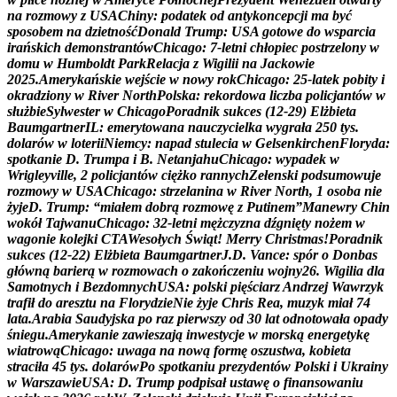
n
a
r
o
z
m
o
w
y
z
U
S
A
C
h
i
n
y
:
p
o
d
a
t
e
k
o
d
a
n
t
y
k
o
n
c
e
p
c
j
i
m
a
b
y
ć
s
p
o
s
o
b
e
m
n
a
d
z
i
e
t
n
o
ś
ć
D
o
n
a
l
d
T
r
u
m
p
:
U
S
A
g
o
t
o
w
e
d
o
w
s
p
a
r
c
i
a
i
r
a
ń
s
k
i
c
h
d
e
m
o
n
s
t
r
a
n
t
ó
w
C
h
i
c
a
g
o
:
7
-
l
e
t
n
i
c
h
ł
o
p
i
e
c
p
o
s
t
r
z
e
l
o
n
y
w
d
o
m
u
w
H
u
m
b
o
l
d
t
P
a
r
k
R
e
l
a
c
j
a
z
W
i
g
i
l
i
i
n
a
J
a
c
k
o
w
i
e
2
0
2
5
.
A
m
e
r
y
k
a
ń
s
k
i
e
w
e
j
ś
c
i
e
w
n
o
w
y
r
o
k
C
h
i
c
a
g
o
:
2
5
-
l
a
t
e
k
p
o
b
i
t
y
i
o
k
r
a
d
z
i
o
n
y
w
R
i
v
e
r
N
o
r
t
h
P
o
l
s
k
a
:
r
e
k
o
r
d
o
w
a
l
i
c
z
b
a
p
o
l
i
c
j
a
n
t
ó
w
w
s
ł
u
ż
b
i
e
S
y
l
w
e
s
t
e
r
w
C
h
i
c
a
g
o
P
o
r
a
d
n
i
k
s
u
k
c
e
s
(
1
2
-
2
9
)
E
l
ż
b
i
e
t
a
B
a
u
m
g
a
r
t
n
e
r
I
L
:
e
m
e
r
y
t
o
w
a
n
a
n
a
u
c
z
y
c
i
e
l
k
a
w
y
g
r
a
ł
a
2
5
0
t
y
s
.
d
o
l
a
r
ó
w
w
l
o
t
e
r
i
i
N
i
e
m
c
y
:
n
a
p
a
d
s
t
u
l
e
c
i
a
w
G
e
l
s
e
n
k
i
r
c
h
e
n
F
l
o
r
y
d
a
:
s
p
o
t
k
a
n
i
e
D
.
T
r
u
m
p
a
i
B
.
N
e
t
a
n
j
a
h
u
C
h
i
c
a
g
o
:
w
y
p
a
d
e
k
w
W
r
i
g
l
e
y
v
i
l
l
e
,
2
p
o
l
i
c
j
a
n
t
ó
w
c
i
ę
ż
k
o
r
a
n
n
y
c
h
Z
e
ł
e
n
s
k
i
p
o
d
s
u
m
o
w
u
j
e
r
o
z
m
o
w
y
w
U
S
A
C
h
i
c
a
g
o
:
s
t
r
z
e
l
a
n
i
n
a
w
R
i
v
e
r
N
o
r
t
h
,
1
o
s
o
b
a
n
i
e
ż
y
j
e
D
.
T
r
u
m
p
:
“
m
i
a
ł
e
m
d
o
b
r
ą
r
o
z
m
o
w
ę
z
P
u
t
i
n
e
m
”
M
a
n
e
w
r
y
C
h
i
n
w
o
k
ó
ł
T
a
j
w
a
n
u
C
h
i
c
a
g
o
:
3
2
-
l
e
t
n
i
m
ę
ż
c
z
y
z
n
a
d
ź
g
n
i
ę
t
y
n
o
ż
e
m
w
w
a
g
o
n
i
e
k
o
l
e
j
k
i
C
T
A
W
e
s
o
ł
y
c
h
Ś
w
i
ą
t
!
M
e
r
r
y
C
h
r
i
s
t
m
a
s
!
P
o
r
a
d
n
i
k
s
u
k
c
e
s
(
1
2
-
2
2
)
E
l
ż
b
i
e
t
a
B
a
u
m
g
a
r
t
n
e
r
J
.
D
.
V
a
n
c
e
:
s
p
ó
r
o
D
o
n
b
a
s
g
ł
ó
w
n
ą
b
a
r
i
e
r
ą
w
r
o
z
m
o
w
a
c
h
o
z
a
k
o
ń
c
z
e
n
i
u
w
o
j
n
y
2
6
.
W
i
g
i
l
i
a
d
l
a
S
a
m
o
t
n
y
c
h
i
B
e
z
d
o
m
n
y
c
h
U
S
A
:
p
o
l
s
k
i
p
i
ę
ś
c
i
a
r
z
A
n
d
r
z
e
j
W
a
w
r
z
y
k
t
r
a
f
i
ł
d
o
a
r
e
s
z
t
u
n
a
F
l
o
r
y
d
z
i
e
N
i
e
ż
y
j
e
C
h
r
i
s
R
e
a
,
m
u
z
y
k
m
i
a
ł
7
4
l
a
t
a
.
A
r
a
b
i
a
S
a
u
d
y
j
s
k
a
p
o
r
a
z
p
i
e
r
w
s
z
y
o
d
3
0
l
a
t
o
d
n
o
t
o
w
a
ł
a
o
p
a
d
y
ś
n
i
e
g
u
.
A
m
e
r
y
k
a
n
i
e
z
a
w
i
e
s
z
a
j
ą
i
n
w
e
s
t
y
c
j
e
w
m
o
r
s
k
ą
e
n
e
r
g
e
t
y
k
ę
w
i
a
t
r
o
w
ą
C
h
i
c
a
g
o
:
u
w
a
g
a
n
a
n
o
w
ą
f
o
r
m
ę
o
s
z
u
s
t
w
a
,
k
o
b
i
e
t
a
s
t
r
a
c
i
ł
a
4
5
t
y
s
.
d
o
l
a
r
ó
w
P
o
s
p
o
t
k
a
n
i
u
p
r
e
z
y
d
e
n
t
ó
w
P
o
l
s
k
i
i
U
k
r
a
i
n
y
w
W
a
r
s
z
a
w
i
e
U
S
A
:
D
.
T
r
u
m
p
p
o
d
p
i
s
a
ł
u
s
t
a
w
ę
o
f
i
n
a
n
s
o
w
a
n
i
u