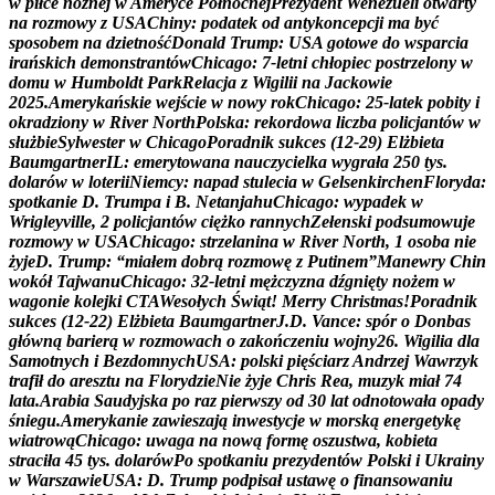
w
p
i
ł
c
e
n
o
ż
n
e
j
w
A
m
e
r
y
c
e
P
ó
ł
n
o
c
n
e
j
P
r
e
z
y
d
e
n
t
W
e
n
e
z
u
e
l
i
o
t
w
a
r
t
y
n
a
r
o
z
m
o
w
y
z
U
S
A
C
h
i
n
y
:
p
o
d
a
t
e
k
o
d
a
n
t
y
k
o
n
c
e
p
c
j
i
m
a
b
y
ć
s
p
o
s
o
b
e
m
n
a
d
z
i
e
t
n
o
ś
ć
D
o
n
a
l
d
T
r
u
m
p
:
U
S
A
g
o
t
o
w
e
d
o
w
s
p
a
r
c
i
a
i
r
a
ń
s
k
i
c
h
d
e
m
o
n
s
t
r
a
n
t
ó
w
C
h
i
c
a
g
o
:
7
-
l
e
t
n
i
c
h
ł
o
p
i
e
c
p
o
s
t
r
z
e
l
o
n
y
w
d
o
m
u
w
H
u
m
b
o
l
d
t
P
a
r
k
R
e
l
a
c
j
a
z
W
i
g
i
l
i
i
n
a
J
a
c
k
o
w
i
e
2
0
2
5
.
A
m
e
r
y
k
a
ń
s
k
i
e
w
e
j
ś
c
i
e
w
n
o
w
y
r
o
k
C
h
i
c
a
g
o
:
2
5
-
l
a
t
e
k
p
o
b
i
t
y
i
o
k
r
a
d
z
i
o
n
y
w
R
i
v
e
r
N
o
r
t
h
P
o
l
s
k
a
:
r
e
k
o
r
d
o
w
a
l
i
c
z
b
a
p
o
l
i
c
j
a
n
t
ó
w
w
s
ł
u
ż
b
i
e
S
y
l
w
e
s
t
e
r
w
C
h
i
c
a
g
o
P
o
r
a
d
n
i
k
s
u
k
c
e
s
(
1
2
-
2
9
)
E
l
ż
b
i
e
t
a
B
a
u
m
g
a
r
t
n
e
r
I
L
:
e
m
e
r
y
t
o
w
a
n
a
n
a
u
c
z
y
c
i
e
l
k
a
w
y
g
r
a
ł
a
2
5
0
t
y
s
.
d
o
l
a
r
ó
w
w
l
o
t
e
r
i
i
N
i
e
m
c
y
:
n
a
p
a
d
s
t
u
l
e
c
i
a
w
G
e
l
s
e
n
k
i
r
c
h
e
n
F
l
o
r
y
d
a
:
s
p
o
t
k
a
n
i
e
D
.
T
r
u
m
p
a
i
B
.
N
e
t
a
n
j
a
h
u
C
h
i
c
a
g
o
:
w
y
p
a
d
e
k
w
W
r
i
g
l
e
y
v
i
l
l
e
,
2
p
o
l
i
c
j
a
n
t
ó
w
c
i
ę
ż
k
o
r
a
n
n
y
c
h
Z
e
ł
e
n
s
k
i
p
o
d
s
u
m
o
w
u
j
e
r
o
z
m
o
w
y
w
U
S
A
C
h
i
c
a
g
o
:
s
t
r
z
e
l
a
n
i
n
a
w
R
i
v
e
r
N
o
r
t
h
,
1
o
s
o
b
a
n
i
e
ż
y
j
e
D
.
T
r
u
m
p
:
“
m
i
a
ł
e
m
d
o
b
r
ą
r
o
z
m
o
w
ę
z
P
u
t
i
n
e
m
”
M
a
n
e
w
r
y
C
h
i
n
w
o
k
ó
ł
T
a
j
w
a
n
u
C
h
i
c
a
g
o
:
3
2
-
l
e
t
n
i
m
ę
ż
c
z
y
z
n
a
d
ź
g
n
i
ę
t
y
n
o
ż
e
m
w
w
a
g
o
n
i
e
k
o
l
e
j
k
i
C
T
A
W
e
s
o
ł
y
c
h
Ś
w
i
ą
t
!
M
e
r
r
y
C
h
r
i
s
t
m
a
s
!
P
o
r
a
d
n
i
k
s
u
k
c
e
s
(
1
2
-
2
2
)
E
l
ż
b
i
e
t
a
B
a
u
m
g
a
r
t
n
e
r
J
.
D
.
V
a
n
c
e
:
s
p
ó
r
o
D
o
n
b
a
s
g
ł
ó
w
n
ą
b
a
r
i
e
r
ą
w
r
o
z
m
o
w
a
c
h
o
z
a
k
o
ń
c
z
e
n
i
u
w
o
j
n
y
2
6
.
W
i
g
i
l
i
a
d
l
a
S
a
m
o
t
n
y
c
h
i
B
e
z
d
o
m
n
y
c
h
U
S
A
:
p
o
l
s
k
i
p
i
ę
ś
c
i
a
r
z
A
n
d
r
z
e
j
W
a
w
r
z
y
k
t
r
a
f
i
ł
d
o
a
r
e
s
z
t
u
n
a
F
l
o
r
y
d
z
i
e
N
i
e
ż
y
j
e
C
h
r
i
s
R
e
a
,
m
u
z
y
k
m
i
a
ł
7
4
l
a
t
a
.
A
r
a
b
i
a
S
a
u
d
y
j
s
k
a
p
o
r
a
z
p
i
e
r
w
s
z
y
o
d
3
0
l
a
t
o
d
n
o
t
o
w
a
ł
a
o
p
a
d
y
ś
n
i
e
g
u
.
A
m
e
r
y
k
a
n
i
e
z
a
w
i
e
s
z
a
j
ą
i
n
w
e
s
t
y
c
j
e
w
m
o
r
s
k
ą
e
n
e
r
g
e
t
y
k
ę
w
i
a
t
r
o
w
ą
C
h
i
c
a
g
o
:
u
w
a
g
a
n
a
n
o
w
ą
f
o
r
m
ę
o
s
z
u
s
t
w
a
,
k
o
b
i
e
t
a
s
t
r
a
c
i
ł
a
4
5
t
y
s
.
d
o
l
a
r
ó
w
P
o
s
p
o
t
k
a
n
i
u
p
r
e
z
y
d
e
n
t
ó
w
P
o
l
s
k
i
i
U
k
r
a
i
n
y
w
W
a
r
s
z
a
w
i
e
U
S
A
:
D
.
T
r
u
m
p
p
o
d
p
i
s
a
ł
u
s
t
a
w
ę
o
f
i
n
a
n
s
o
w
a
n
i
u