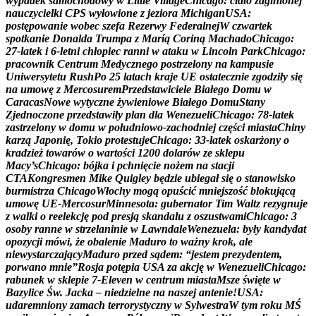
w
y
p
a
d
e
k
s
a
m
o
c
h
o
d
o
w
y
w
L
i
t
t
l
e
V
i
l
l
a
g
e
C
h
i
c
a
g
o
:
c
i
a
ł
o
z
a
g
i
n
i
o
n
e
j
n
a
u
c
z
y
c
i
e
l
k
i
C
P
S
w
y
ł
o
w
i
o
n
e
z
j
e
z
i
o
r
a
M
i
c
h
i
g
a
n
U
S
A
:
p
o
s
t
ę
p
o
w
a
n
i
e
w
o
b
e
c
s
z
e
f
a
R
e
z
e
r
w
y
F
e
d
e
r
a
l
n
e
j
W
c
z
w
a
r
t
e
k
s
p
o
t
k
a
n
i
e
D
o
n
a
l
d
a
T
r
u
m
p
a
z
M
a
r
í
ą
C
o
r
i
n
ą
M
a
c
h
a
d
o
C
h
i
c
a
g
o
:
2
7
-
l
a
t
e
k
i
6
-
l
e
t
n
i
c
h
ł
o
p
i
e
c
r
a
n
n
i
w
a
t
a
k
u
w
L
i
n
c
o
l
n
P
a
r
k
C
h
i
c
a
g
o
:
p
r
a
c
o
w
n
i
k
C
e
n
t
r
u
m
M
e
d
y
c
z
n
e
g
o
p
o
s
t
r
z
e
l
o
n
y
n
a
k
a
m
p
u
s
i
e
U
n
i
w
e
r
s
y
t
e
t
u
R
u
s
h
P
o
2
5
l
a
t
a
c
h
k
r
a
j
e
U
E
o
s
t
a
t
e
c
z
n
i
e
z
g
o
d
z
i
ł
y
s
i
ę
n
a
u
m
o
w
ę
z
M
e
r
c
o
s
u
r
e
m
P
r
z
e
d
s
t
a
w
i
c
i
e
l
e
B
i
a
ł
e
g
o
D
o
m
u
w
C
a
r
a
c
a
s
N
o
w
e
w
y
t
y
c
z
n
e
ż
y
w
i
e
n
i
o
w
e
B
i
a
ł
e
g
o
D
o
m
u
S
t
a
n
y
Z
j
e
d
n
o
c
z
o
n
e
p
r
z
e
d
s
t
a
w
i
ł
y
p
l
a
n
d
l
a
W
e
n
e
z
u
e
l
i
C
h
i
c
a
g
o
:
7
8
-
l
a
t
e
k
z
a
s
t
r
z
e
l
o
n
y
w
d
o
m
u
w
p
o
ł
u
d
n
i
o
w
o
-
z
a
c
h
o
d
n
i
e
j
c
z
ę
ś
c
i
m
i
a
s
t
a
C
h
i
n
y
k
a
r
z
ą
J
a
p
o
n
i
ę
,
T
o
k
i
o
p
r
o
t
e
s
t
u
j
e
C
h
i
c
a
g
o
:
3
3
-
l
a
t
e
k
o
s
k
a
r
ż
o
n
y
o
k
r
a
d
z
i
e
ż
t
o
w
a
r
ó
w
o
w
a
r
t
o
ś
c
i
1
2
0
0
d
o
l
a
r
ó
w
z
e
s
k
l
e
p
u
M
a
c
y
’
s
C
h
i
c
a
g
o
:
b
ó
j
k
a
i
p
c
h
n
i
ę
c
i
e
n
o
ż
e
m
n
a
s
t
a
c
j
i
C
T
A
K
o
n
g
r
e
s
m
e
n
M
i
k
e
Q
u
i
g
l
e
y
b
ę
d
z
i
e
u
b
i
e
g
a
ł
s
i
ę
o
s
t
a
n
o
w
i
s
k
o
b
u
r
m
i
s
t
r
z
a
C
h
i
c
a
g
o
W
ł
o
c
h
y
m
o
g
ą
o
p
u
ś
c
i
ć
m
n
i
e
j
s
z
o
ś
ć
b
l
o
k
u
j
ą
c
ą
u
m
o
w
ę
U
E
-
M
e
r
c
o
s
u
r
M
i
n
n
e
s
o
t
a
:
g
u
b
e
r
n
a
t
o
r
T
i
m
W
a
l
t
z
r
e
z
y
g
n
u
j
e
z
w
a
l
k
i
o
r
e
e
l
e
k
c
j
ę
p
o
d
p
r
e
s
j
ą
s
k
a
n
d
a
l
u
z
o
s
z
u
s
t
w
a
m
i
C
h
i
c
a
g
o
:
3
o
s
o
b
y
r
a
n
n
e
w
s
t
r
z
e
l
a
n
i
n
i
e
w
L
a
w
n
d
a
l
e
W
e
n
e
z
u
e
l
a
:
b
y
ł
y
k
a
n
d
y
d
a
t
o
p
o
z
y
c
j
i
m
ó
w
i
,
ż
e
o
b
a
l
e
n
i
e
M
a
d
u
r
o
t
o
w
a
ż
n
y
k
r
o
k
,
a
l
e
n
i
e
w
y
s
t
a
r
c
z
a
j
ą
c
y
M
a
d
u
r
o
p
r
z
e
d
s
ą
d
e
m
:
“
j
e
s
t
e
m
p
r
e
z
y
d
e
n
t
e
m
,
p
o
r
w
a
n
o
m
n
i
e
”
R
o
s
j
a
p
o
t
ę
p
i
a
U
S
A
z
a
a
k
c
j
ę
w
W
e
n
e
z
u
e
l
i
C
h
i
c
a
g
o
:
r
a
b
u
n
e
k
w
s
k
l
e
p
i
e
7
-
E
l
e
v
e
n
w
c
e
n
t
r
u
m
m
i
a
s
t
a
M
s
z
e
ś
w
i
ę
t
e
w
B
a
z
y
l
i
c
e
Ś
w
.
J
a
c
k
a
–
n
i
e
d
z
i
e
l
n
e
n
a
n
a
s
z
e
j
a
n
t
e
n
i
e
!
U
S
A
:
u
d
a
r
e
m
n
i
o
n
y
z
a
m
a
c
h
t
e
r
r
o
r
y
s
t
y
c
z
n
y
w
S
y
l
w
e
s
t
r
a
W
t
y
m
r
o
k
u
M
Ś