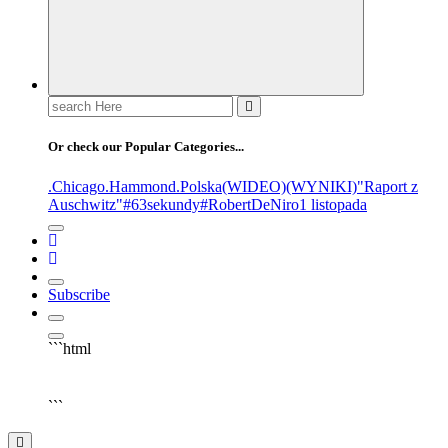
Or check our Popular Categories...
.Chicago
.Hammond
.Polska
(WIDEO)
(WYNIKI)
"Raport z
Auschwitz"
#63sekundy
#RobertDeNiro
1 listopada
Subscribe
```html
▶
Kliknij PLAY, aby słuchać
```