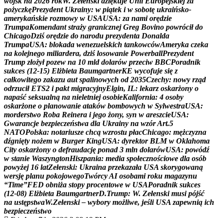
w
o
j
s
k
n
a
2
0
2
6
r
o
k
W
.
Z
e
ł
e
n
s
k
i
d
z
i
ę
k
u
j
e
U
n
i
i
E
u
r
o
p
e
j
s
k
i
e
j
z
a
p
o
ż
y
c
z
k
ę
P
r
e
z
y
d
e
n
t
U
k
r
a
i
n
y
:
w
p
i
ą
t
e
k
i
w
s
o
b
o
t
ę
u
k
r
a
i
ń
s
k
o
-
a
m
e
r
y
k
a
ń
s
k
i
e
r
o
z
m
o
w
y
w
U
S
A
U
S
A
:
z
a
n
a
m
i
o
r
ę
d
z
i
e
T
r
u
m
p
a
K
o
m
e
n
d
a
n
t
s
t
r
a
ż
y
g
r
a
n
i
c
z
n
e
j
G
r
e
g
B
o
v
i
n
o
p
o
w
r
ó
c
i
ł
d
o
C
h
i
c
a
g
o
D
z
i
ś
o
r
ę
d
z
i
e
d
o
n
a
r
o
d
u
p
r
e
z
y
d
e
n
t
a
D
o
n
a
l
d
a
T
r
u
m
p
a
U
S
A
:
b
l
o
k
a
d
a
w
e
n
e
z
u
e
l
s
k
i
c
h
t
a
n
k
o
w
c
ó
w
A
m
e
r
y
k
a
c
z
e
k
a
n
a
k
o
l
e
j
n
e
g
o
m
i
l
i
a
r
d
e
r
a
,
d
z
i
ś
l
o
s
o
w
a
n
i
e
P
o
w
e
r
b
a
l
l
P
r
e
z
y
d
e
n
t
T
r
u
m
p
z
ł
o
ż
y
ł
p
o
z
e
w
n
a
1
0
m
l
d
d
o
l
a
r
ó
w
p
r
z
e
c
i
w
B
B
C
P
o
r
a
d
n
i
k
s
u
k
c
e
s
(
1
2
-
1
5
)
E
l
ż
b
i
e
t
a
B
a
u
m
g
a
r
t
n
e
r
K
E
w
y
c
o
f
u
j
e
s
i
ę
z
c
a
ł
k
o
w
i
t
e
g
o
z
a
k
a
z
u
a
u
t
s
p
a
l
i
n
o
w
y
c
h
o
d
2
0
3
5
C
z
e
c
h
y
:
n
o
w
y
r
z
ą
d
o
d
r
z
u
c
i
ł
E
T
S
2
i
p
a
k
t
m
i
g
r
a
c
y
j
n
y
E
l
g
i
n
,
I
L
:
l
e
k
a
r
z
o
s
k
a
r
ż
o
n
y
o
n
a
p
a
ś
ć
s
e
k
s
u
a
l
n
ą
n
a
n
i
e
l
e
t
n
i
e
j
o
s
o
b
i
e
K
a
l
i
f
o
r
n
i
a
:
4
o
s
o
b
y
o
s
k
a
r
ż
o
n
e
o
p
l
a
n
o
w
a
n
i
e
a
t
a
k
ó
w
b
o
m
b
o
w
y
c
h
w
S
y
l
w
e
s
t
r
a
U
S
A
:
m
o
r
d
e
r
s
t
w
o
R
o
b
a
R
e
i
n
e
r
a
i
j
e
g
o
ż
o
n
y
,
s
y
n
w
a
r
e
s
z
c
i
e
U
S
A
:
G
w
a
r
a
n
c
j
e
b
e
z
p
i
e
c
z
e
ń
s
t
w
a
d
l
a
U
k
r
a
i
n
y
n
a
w
z
ó
r
A
r
t
.
5
N
A
T
O
P
o
l
s
k
a
:
n
o
t
a
r
i
u
s
z
e
c
h
c
ą
w
z
r
o
s
t
u
p
ł
a
c
C
h
i
c
a
g
o
:
m
ę
ż
c
z
y
z
n
a
d
ź
g
n
i
ę
t
y
n
o
ż
e
m
w
B
u
r
g
e
r
K
i
n
g
U
S
A
:
d
y
r
e
k
t
o
r
B
L
M
w
O
k
l
a
h
o
m
a
C
i
t
y
o
s
k
a
r
ż
o
n
y
o
d
e
f
r
a
u
d
a
c
j
ę
p
o
n
a
d
3
m
l
n
d
o
l
a
r
ó
w
U
S
A
:
p
o
w
ó
d
ź
w
s
t
a
n
i
e
W
a
s
z
y
n
g
t
o
n
H
i
s
z
p
a
n
i
a
:
m
e
d
i
a
s
p
o
ł
e
c
z
n
o
ś
c
i
o
w
e
d
l
a
o
s
ó
b
p
o
w
y
ż
e
j
1
6
l
a
t
Z
e
ł
e
n
s
k
i
:
U
k
r
a
i
n
a
p
r
z
e
k
a
z
a
ł
a
U
S
A
s
k
o
r
y
g
o
w
a
n
ą
w
e
r
s
j
ę
p
l
a
n
u
p
o
k
o
j
o
w
e
g
o
T
w
ó
r
c
y
A
I
o
s
o
b
a
m
i
r
o
k
u
m
a
g
a
z
y
n
u
“
T
i
m
e
”
F
E
D
o
b
n
i
ż
a
s
t
o
p
y
p
r
o
c
e
n
t
o
w
e
w
U
S
A
P
o
r
a
d
n
i
k
s
u
k
c
e
s
(
1
2
-
0
8
)
E
l
ż
b
i
e
t
a
B
a
u
m
g
a
r
t
n
e
r
D
.
T
r
u
m
p
:
W
.
Z
e
ł
e
n
s
k
i
m
u
s
i
p
ó
j
ś
ć
n
a
u
s
t
ę
p
s
t
w
a
W
.
Z
e
ł
e
n
s
k
i
–
w
y
b
o
r
y
m
o
ż
l
i
w
e
,
j
e
ś
l
i
U
S
A
z
a
p
e
w
n
i
ą
i
c
h
b
e
z
p
i
e
c
z
e
ń
s
t
w
o