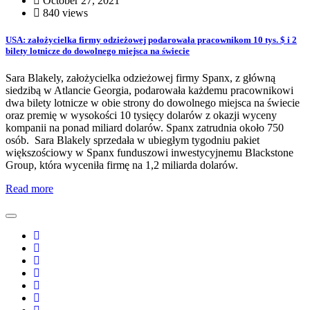
October 27, 2021
840 views
USA: założycielka firmy odzieżowej podarowała pracownikom 10 tys. $ i 2
bilety lotnicze do dowolnego miejsca na świecie
Sara Blakely, założycielka odzieżowej firmy Spanx, z główną
siedzibą w Atlancie Georgia, podarowała każdemu pracownikowi
dwa bilety lotnicze w obie strony do dowolnego miejsca na świecie
oraz premię w wysokości 10 tysięcy dolarów z okazji wyceny
kompanii na ponad miliard dolarów. Spanx zatrudnia około 750
osób. Sara Blakely sprzedała w ubiegłym tygodniu pakiet
większościowy w Spanx funduszowi inwestycyjnemu Blackstone
Group, która wyceniła firmę na 1,2 miliarda dolarów.
Read more