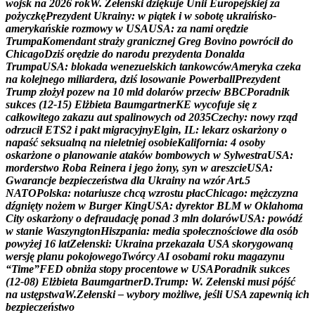
w
o
j
s
k
n
a
2
0
2
6
r
o
k
W
.
Z
e
ł
e
n
s
k
i
d
z
i
ę
k
u
j
e
U
n
i
i
E
u
r
o
p
e
j
s
k
i
e
j
z
a
p
o
ż
y
c
z
k
ę
P
r
e
z
y
d
e
n
t
U
k
r
a
i
n
y
:
w
p
i
ą
t
e
k
i
w
s
o
b
o
t
ę
u
k
r
a
i
ń
s
k
o
-
a
m
e
r
y
k
a
ń
s
k
i
e
r
o
z
m
o
w
y
w
U
S
A
U
S
A
:
z
a
n
a
m
i
o
r
ę
d
z
i
e
T
r
u
m
p
a
K
o
m
e
n
d
a
n
t
s
t
r
a
ż
y
g
r
a
n
i
c
z
n
e
j
G
r
e
g
B
o
v
i
n
o
p
o
w
r
ó
c
i
ł
d
o
C
h
i
c
a
g
o
D
z
i
ś
o
r
ę
d
z
i
e
d
o
n
a
r
o
d
u
p
r
e
z
y
d
e
n
t
a
D
o
n
a
l
d
a
T
r
u
m
p
a
U
S
A
:
b
l
o
k
a
d
a
w
e
n
e
z
u
e
l
s
k
i
c
h
t
a
n
k
o
w
c
ó
w
A
m
e
r
y
k
a
c
z
e
k
a
n
a
k
o
l
e
j
n
e
g
o
m
i
l
i
a
r
d
e
r
a
,
d
z
i
ś
l
o
s
o
w
a
n
i
e
P
o
w
e
r
b
a
l
l
P
r
e
z
y
d
e
n
t
T
r
u
m
p
z
ł
o
ż
y
ł
p
o
z
e
w
n
a
1
0
m
l
d
d
o
l
a
r
ó
w
p
r
z
e
c
i
w
B
B
C
P
o
r
a
d
n
i
k
s
u
k
c
e
s
(
1
2
-
1
5
)
E
l
ż
b
i
e
t
a
B
a
u
m
g
a
r
t
n
e
r
K
E
w
y
c
o
f
u
j
e
s
i
ę
z
c
a
ł
k
o
w
i
t
e
g
o
z
a
k
a
z
u
a
u
t
s
p
a
l
i
n
o
w
y
c
h
o
d
2
0
3
5
C
z
e
c
h
y
:
n
o
w
y
r
z
ą
d
o
d
r
z
u
c
i
ł
E
T
S
2
i
p
a
k
t
m
i
g
r
a
c
y
j
n
y
E
l
g
i
n
,
I
L
:
l
e
k
a
r
z
o
s
k
a
r
ż
o
n
y
o
n
a
p
a
ś
ć
s
e
k
s
u
a
l
n
ą
n
a
n
i
e
l
e
t
n
i
e
j
o
s
o
b
i
e
K
a
l
i
f
o
r
n
i
a
:
4
o
s
o
b
y
o
s
k
a
r
ż
o
n
e
o
p
l
a
n
o
w
a
n
i
e
a
t
a
k
ó
w
b
o
m
b
o
w
y
c
h
w
S
y
l
w
e
s
t
r
a
U
S
A
:
m
o
r
d
e
r
s
t
w
o
R
o
b
a
R
e
i
n
e
r
a
i
j
e
g
o
ż
o
n
y
,
s
y
n
w
a
r
e
s
z
c
i
e
U
S
A
:
G
w
a
r
a
n
c
j
e
b
e
z
p
i
e
c
z
e
ń
s
t
w
a
d
l
a
U
k
r
a
i
n
y
n
a
w
z
ó
r
A
r
t
.
5
N
A
T
O
P
o
l
s
k
a
:
n
o
t
a
r
i
u
s
z
e
c
h
c
ą
w
z
r
o
s
t
u
p
ł
a
c
C
h
i
c
a
g
o
:
m
ę
ż
c
z
y
z
n
a
d
ź
g
n
i
ę
t
y
n
o
ż
e
m
w
B
u
r
g
e
r
K
i
n
g
U
S
A
:
d
y
r
e
k
t
o
r
B
L
M
w
O
k
l
a
h
o
m
a
C
i
t
y
o
s
k
a
r
ż
o
n
y
o
d
e
f
r
a
u
d
a
c
j
ę
p
o
n
a
d
3
m
l
n
d
o
l
a
r
ó
w
U
S
A
:
p
o
w
ó
d
ź
w
s
t
a
n
i
e
W
a
s
z
y
n
g
t
o
n
H
i
s
z
p
a
n
i
a
:
m
e
d
i
a
s
p
o
ł
e
c
z
n
o
ś
c
i
o
w
e
d
l
a
o
s
ó
b
p
o
w
y
ż
e
j
1
6
l
a
t
Z
e
ł
e
n
s
k
i
:
U
k
r
a
i
n
a
p
r
z
e
k
a
z
a
ł
a
U
S
A
s
k
o
r
y
g
o
w
a
n
ą
w
e
r
s
j
ę
p
l
a
n
u
p
o
k
o
j
o
w
e
g
o
T
w
ó
r
c
y
A
I
o
s
o
b
a
m
i
r
o
k
u
m
a
g
a
z
y
n
u
“
T
i
m
e
”
F
E
D
o
b
n
i
ż
a
s
t
o
p
y
p
r
o
c
e
n
t
o
w
e
w
U
S
A
P
o
r
a
d
n
i
k
s
u
k
c
e
s
(
1
2
-
0
8
)
E
l
ż
b
i
e
t
a
B
a
u
m
g
a
r
t
n
e
r
D
.
T
r
u
m
p
:
W
.
Z
e
ł
e
n
s
k
i
m
u
s
i
p
ó
j
ś
ć
n
a
u
s
t
ę
p
s
t
w
a
W
.
Z
e
ł
e
n
s
k
i
–
w
y
b
o
r
y
m
o
ż
l
i
w
e
,
j
e
ś
l
i
U
S
A
z
a
p
e
w
n
i
ą
i
c
h
b
e
z
p
i
e
c
z
e
ń
s
t
w
o