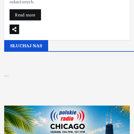
oskarżonych.
Read more
SŁUCHAJ NAS
▶
Kliknij PLAY, aby słuchać
```