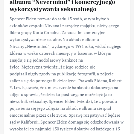
albumu “Nevermind” i komercyjnego
wykorzystywania seksualnego
Spencer Elden pozwał do sądu 15 osób, w tym byłych
członków zespołu Nirvana i zarządcę majątku, nieżyjącego
lidera grupy Kurta Cobaina. Zarzuca im komercyjne
wykorzystywanie seksualne. Na okładce albumu
Nirvany „Nevermind”, wydanego w 1991 roku, widać nagiego
Eldena w wieku czterech miesięcy w basenie, w którym
znajduje się jednodolarowy banknot na
żyłce. Mężczyzna twierdzi, że jego rodzice nie
podpisali nigdy zgody na publikację fotografii, a zdjęcie
zalicza się do pornografii dziecięcej. Prawnik Eldena, Robert
Y. Lewis, uważa, że umieszczenie banknotu dolarowego na
zdjęciu sprawia, że dziecko postrzegane może być jako
niewolnik seksualny. Spencer Elden twierdzi, że z powodu
pojawienia się jego zdjęcia na okładce albumu cierpiał
emocjonalnie przez całe życie. Sprawę rozpatrywać będzie
sąd w Kalifornii. Spencer Elden domaga się odszkodowania w
wysokości co najmniej 150 tysięcy dolarów od każdego z 15