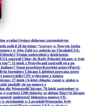
ton wypłaci tysiące dolarom czarnoskórym
efa policji 20 lat temu: “wszyscy w Nowym Jorku
rozmowy w Abu Zabi ws. pokoju na Ukrainie
USA:
Zełenski i Trump zadowoleni z dzisiejszego
 USA zaprosił Chiny do Rady Pokoju
Chicago: w tym
tatę”: 11-latek z Pensylwanii zastrzelił ojca po
Indiany? Senat przedstawił projekt ustawy
Paryż:
Była burmistrz Chicago Lightfoot pozwana przez
ej nauczycielki CPS wyłowione z jeziora
icago: 27-latek i 6-letni chłopiec ranni w ataku w
cznie zgodziły się na umowę z
lan dla Wenezueli
Chicago: 78-latek zastrzelony w
w o wartości 1200 dolarów ze sklepu Macy’s
Chicago:
opuścić mniejszość blokującą umowę UE-
e w strzelaninie w Lawndale
Wenezuela: były
rwano mnie”
Rosja potępia USA za akcję w