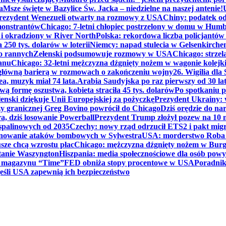
a
Msze święte w Bazylice Św. Jacka – niedzielne na naszej antenie!
rezydent Wenezueli otwarty na rozmowy z USA
Chiny: podatek o
monstrantów
Chicago: 7-letni chłopiec postrzelony w domu w Hum
y i okradziony w River North
Polska: rekordowa liczba policjantów
250 tys. dolarów w loterii
Niemcy: napad stulecia w Gelsenkirche
ko rannych
Zełenski podsumowuje rozmowy w USA
Chicago: strzel
anu
Chicago: 32-letni mężczyzna dźgnięty nożem w wagonie kolej
 główną barierą w rozmowach o zakończeniu wojny
26. Wigilia dl
ea, muzyk miał 74 lata.
Arabia Saudyjska po raz pierwszy od 30 la
ą formę oszustwa, kobieta straciła 45 tys. dolarów
Po spotkaniu 
enski dziękuje Unii Europejskiej za pożyczkę
Prezydent Ukrainy: 
y granicznej Greg Bovino powrócił do Chicago
Dziś orędzie do n
a, dziś losowanie Powerball
Prezydent Trump złożył pozew na 10
 spalinowych od 2035
Czechy: nowy rząd odrzucił ETS2 i pakt mig
planowanie ataków bombowych w Sylwestra
USA: morderstwo Roba Re
usze chcą wzrostu płac
Chicago: mężczyzna dźgnięty nożem w Burg
tanie Waszyngton
Hiszpania: media społecznościowe dla osób powyż
u magazynu “Time”
FED obniża stopy procentowe w USA
Poradnik
eśli USA zapewnią ich bezpieczeństwo