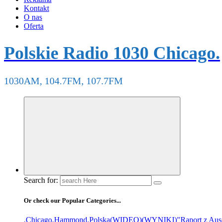
Kontakt
O nas
Oferta
Polskie Radio 1030 Chicago.
1030AM, 104.7FM, 107.7FM
Search for:
Or check our Popular Categories...
.Chicago
.Hammond
.Polska
(WIDEO)
(WYNIKI)
"Raport z Aus