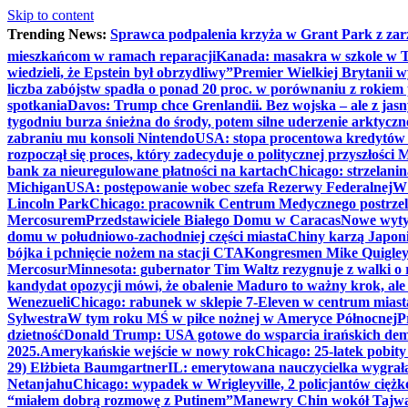
Skip to content
Trending News:
Sprawca podpalenia krzyża w Grant Park z zar
mieszkańcom w ramach reparacji
Kanada: masakra w szkole w Tu
wiedzieli, że Epstein był obrzydliwy”
Premier Wielkiej Brytanii w
liczba zabójstw spadła o ponad 20 proc. w porównaniu z rokiem 
spotkania
Davos: Trump chce Grenlandii. Bez wojska – ale z jas
tygodniu burza śnieżna do środy, potem silne uderzenie arktycz
zabraniu mu konsoli Nintendo
USA: stopa procentowa kredytów h
rozpoczął się proces, który zadecyduje o politycznej przyszłości
bank za nieuregulowane płatności na kartach
Chicago: strzelani
Michigan
USA: postępowanie wobec szefa Rezerwy Federalnej
W 
Lincoln Park
Chicago: pracownik Centrum Medycznego postrzel
Mercosurem
Przedstawiciele Białego Domu w Caracas
Nowe wyty
domu w południowo-zachodniej części miasta
Chiny karzą Japoni
bójka i pchnięcie nożem na stacji CTA
Kongresmen Mike Quigley b
Mercosur
Minnesota: gubernator Tim Waltz rezygnuje z walki o 
kandydat opozycji mówi, że obalenie Maduro to ważny krok, ale
Wenezueli
Chicago: rabunek w sklepie 7-Eleven w centrum miast
Sylwestra
W tym roku MŚ w piłce nożnej w Ameryce Północnej
P
dzietność
Donald Trump: USA gotowe do wsparcia irańskich de
2025.
Amerykańskie wejście w nowy rok
Chicago: 25-latek pobit
29) Elżbieta Baumgartner
IL: emerytowana nauczycielka wygrała 
Netanjahu
Chicago: wypadek w Wrigleyville, 2 policjantów cięż
“miałem dobrą rozmowę z Putinem”
Manewry Chin wokół Tajw