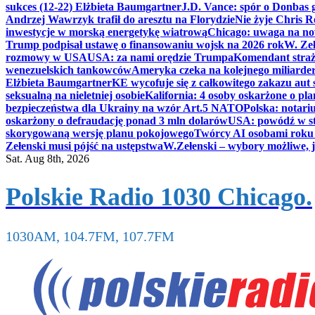
sukces (12-22) Elżbieta Baumgartner
J.D. Vance: spór o Donbas
Andrzej Wawrzyk trafił do aresztu na Florydzie
Nie żyje Chris R
inwestycje w morską energetykę wiatrową
Chicago: uwaga na now
Trump podpisał ustawę o finansowaniu wojsk na 2026 rok
W. Zeł
rozmowy w USA
USA: za nami orędzie Trumpa
Komendant straż
wenezuelskich tankowców
Ameryka czeka na kolejnego miliarder
Elżbieta Baumgartner
KE wycofuje się z całkowitego zakazu aut
seksualną na nieletniej osobie
Kalifornia: 4 osoby oskarżone o 
bezpieczeństwa dla Ukrainy na wzór Art.5 NATO
Polska: notari
oskarżony o defraudację ponad 3 mln dolarów
USA: powódź w s
skorygowaną wersję planu pokojowego
Twórcy AI osobami rok
Zełenski musi pójść na ustępstwa
W.Zełenski – wybory możliwe, j
Sat. Aug 8th, 2026
Polskie Radio 1030 Chicago.
1030AM, 104.7FM, 107.7FM