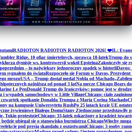
zutami
RADIOTON RADIOTON RADIOTON 2026! ❤️
IL: Evans
mbler Ridge. 10 ofiar śmiertelnych, sprawcą 18-latek
Trump do sz
yklucza dymisję ws. kontrowersji wokół Epsteina
Zakończyły się 
poprzednim – to największy jednoroczny spadek w historii
Davos: 
nym sygnałem do świata
Rozpoczęło się Forum w Davos, Prezydent
nego mrozu
USA – Trump dostał medal Nobla od Machado
„Zabiłem 
ipotecznych najniższa od ponad 3 lat
Na mecze Chicago Bears do 
 Marine Le Pen
Donald Trump do Irańczyków: pomoc jest w drodze
na i wypadek samochodowy w Little Village
Chicago: ciało zaginion
czwartek spotkanie Donalda Trumpa z Maríą Coriną Machado
Ch
ony na kampusie Uniwersytetu Rush
Po 25 latach kraje UE ostate
czne żywieniowe Białego Domu
Stany Zjednoczone przedstawiły p
ę, Tokio protestuje
Chicago: 33-latek oskarżony o kradzież towaró
ędzie ubiegał się o stanowisko burmistrza Chicago
Włochy mogą 
reelekcję pod presją skandalu z oszustwami
Chicago: 3 osoby rann
 niewystarczający
Maduro przed sądem: “jestem prezydentem, po