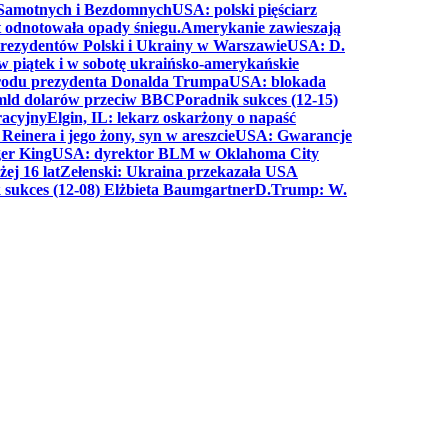
a Samotnych i Bezdomnych
USA: polski pięściarz
t odnotowała opady śniegu.
Amerykanie zawieszają
prezydentów Polski i Ukrainy w Warszawie
USA: D.
w piątek i w sobotę ukraińsko-amerykańskie
arodu prezydenta Donalda Trumpa
USA: blokada
 mld dolarów przeciw BBC
Poradnik sukces (12-15)
racyjny
Elgin, IL: lekarz oskarżony o napaść
inera i jego żony, syn w areszcie
USA: Gwarancje
er King
USA: dyrektor BLM w Oklahoma City
ej 16 lat
Zełenski: Ukraina przekazała USA
 sukces (12-08) Elżbieta Baumgartner
D.Trump: W.