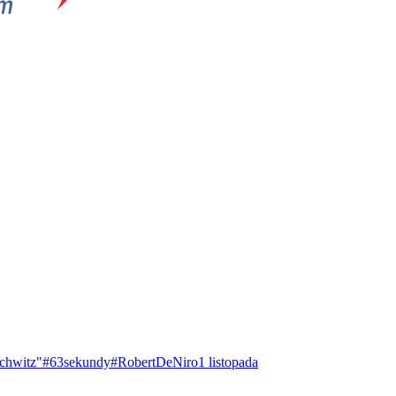
chwitz"
#63sekundy
#RobertDeNiro
1 listopada