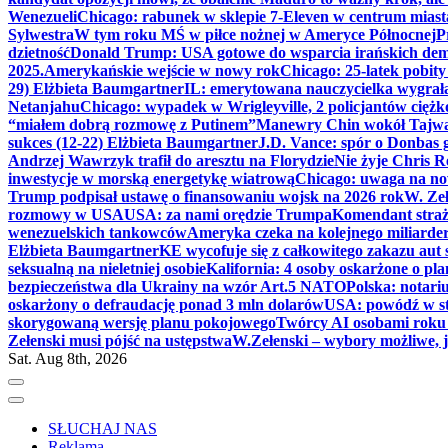
Wenezueli
Chicago: rabunek w sklepie 7-Eleven w centrum miast
Sylwestra
W tym roku MŚ w piłce nożnej w Ameryce Północnej
P
dzietność
Donald Trump: USA gotowe do wsparcia irańskich de
2025.
Amerykańskie wejście w nowy rok
Chicago: 25-latek pobit
29) Elżbieta Baumgartner
IL: emerytowana nauczycielka wygrała 
Netanjahu
Chicago: wypadek w Wrigleyville, 2 policjantów cięż
“miałem dobrą rozmowę z Putinem”
Manewry Chin wokół Tajw
sukces (12-22) Elżbieta Baumgartner
J.D. Vance: spór o Donbas
Andrzej Wawrzyk trafił do aresztu na Florydzie
Nie żyje Chris R
inwestycje w morską energetykę wiatrową
Chicago: uwaga na now
Trump podpisał ustawę o finansowaniu wojsk na 2026 rok
W. Zeł
rozmowy w USA
USA: za nami orędzie Trumpa
Komendant straż
wenezuelskich tankowców
Ameryka czeka na kolejnego miliarder
Elżbieta Baumgartner
KE wycofuje się z całkowitego zakazu aut
seksualną na nieletniej osobie
Kalifornia: 4 osoby oskarżone o 
bezpieczeństwa dla Ukrainy na wzór Art.5 NATO
Polska: notari
oskarżony o defraudację ponad 3 mln dolarów
USA: powódź w s
skorygowaną wersję planu pokojowego
Twórcy AI osobami rok
Zełenski musi pójść na ustępstwa
W.Zełenski – wybory możliwe, j
Sat. Aug 8th, 2026
SŁUCHAJ NAS
Reklama