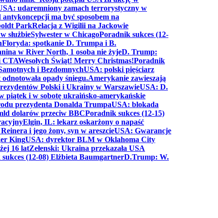
USA: udaremniony zamach terrorystyczny w
d antykoncepcji ma być sposobem na
boldt Park
Relacja z Wigilii na Jackowie
 w służbie
Sylwester w Chicago
Poradnik sukces (12-
n
Floryda: spotkanie D. Trumpa i B.
anina w River North, 1 osoba nie żyje
D. Trump:
ki CTA
Wesołych Świąt! Merry Christmas!
Poradnik
a Samotnych i Bezdomnych
USA: polski pięściarz
t odnotowała opady śniegu.
Amerykanie zawieszają
prezydentów Polski i Ukrainy w Warszawie
USA: D.
w piątek i w sobotę ukraińsko-amerykańskie
arodu prezydenta Donalda Trumpa
USA: blokada
 mld dolarów przeciw BBC
Poradnik sukces (12-15)
racyjny
Elgin, IL: lekarz oskarżony o napaść
inera i jego żony, syn w areszcie
USA: Gwarancje
er King
USA: dyrektor BLM w Oklahoma City
ej 16 lat
Zełenski: Ukraina przekazała USA
 sukces (12-08) Elżbieta Baumgartner
D.Trump: W.