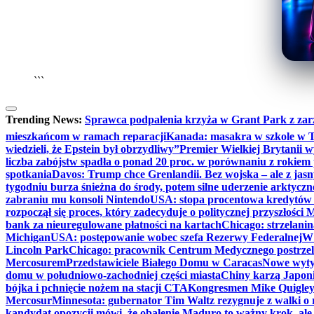
```
Trending News:
Sprawca podpalenia krzyża w Grant Park z zar
mieszkańcom w ramach reparacji
Kanada: masakra w szkole w Tu
wiedzieli, że Epstein był obrzydliwy”
Premier Wielkiej Brytanii w
liczba zabójstw spadła o ponad 20 proc. w porównaniu z rokiem 
spotkania
Davos: Trump chce Grenlandii. Bez wojska – ale z jas
tygodniu burza śnieżna do środy, potem silne uderzenie arktycz
zabraniu mu konsoli Nintendo
USA: stopa procentowa kredytów h
rozpoczął się proces, który zadecyduje o politycznej przyszłości
bank za nieuregulowane płatności na kartach
Chicago: strzelani
Michigan
USA: postępowanie wobec szefa Rezerwy Federalnej
W 
Lincoln Park
Chicago: pracownik Centrum Medycznego postrzel
Mercosurem
Przedstawiciele Białego Domu w Caracas
Nowe wyty
domu w południowo-zachodniej części miasta
Chiny karzą Japoni
bójka i pchnięcie nożem na stacji CTA
Kongresmen Mike Quigley b
Mercosur
Minnesota: gubernator Tim Waltz rezygnuje z walki o 
kandydat opozycji mówi, że obalenie Maduro to ważny krok, ale