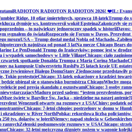
zutami
RADIOTON RADIOTON RADIOTON 2026! ❤️
IL: Evans
mbler Ridge. 10 ofiar śmiertelnych, sprawcą 18-latek
Trump do sz
yklucza dymisję ws. kontrowersji wokół Epsteina
Zakończyły się 
poprzednim – to największy jednoroczny spadek w historii
Davos: 
nym sygnałem do świata
Rozpoczęło się Forum w Davos, Prezydent
nego mrozu
USA – Trump dostał medal Nobla od Machado
„Zabiłem 
ipotecznych najniższa od ponad 3 lat
Na mecze Chicago Bears do 
 Marine Le Pen
Donald Trump do Irańczyków: pomoc jest w drodze
na i wypadek samochodowy w Little Village
Chicago: ciało zaginion
czwartek spotkanie Donalda Trumpa z Maríą Coriną Machado
Ch
ony na kampusie Uniwersytetu Rush
Po 25 latach kraje UE ostate
czne żywieniowe Białego Domu
Stany Zjednoczone przedstawiły p
ę, Tokio protestuje
Chicago: 33-latek oskarżony o kradzież towaró
ędzie ubiegał się o stanowisko burmistrza Chicago
Włochy mogą 
reelekcję pod presją skandalu z oszustwami
Chicago: 3 osoby rann
 niewystarczający
Maduro przed sądem: “jestem prezydentem, po
a
Msze święte w Bazylice Św. Jacka – niedzielne na naszej antenie!
rezydent Wenezueli otwarty na rozmowy z USA
Chiny: podatek o
monstrantów
Chicago: 7-letni chłopiec postrzelony w domu w Hum
y i okradziony w River North
Polska: rekordowa liczba policjantów
250 tys. dolarów w loterii
Niemcy: napad stulecia w Gelsenkirche
ko rannych
Zełenski podsumowuje rozmowy w USA
Chicago: strzel
anu
Chicago: 32-letni mężczyzna dźgnięty nożem w wagonie kolej