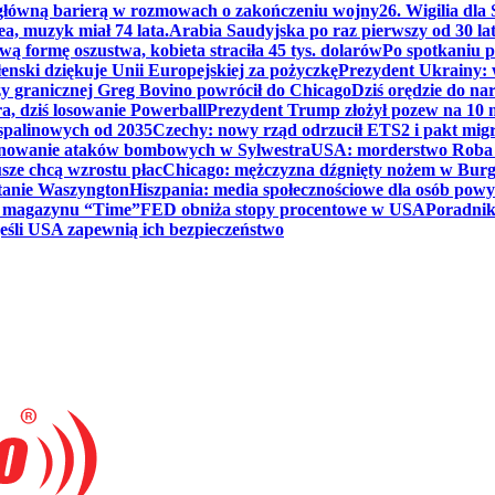
 główną barierą w rozmowach o zakończeniu wojny
26. Wigilia dl
ea, muzyk miał 74 lata.
Arabia Saudyjska po raz pierwszy od 30 la
ą formę oszustwa, kobieta straciła 45 tys. dolarów
Po spotkaniu 
enski dziękuje Unii Europejskiej za pożyczkę
Prezydent Ukrainy: 
y granicznej Greg Bovino powrócił do Chicago
Dziś orędzie do n
a, dziś losowanie Powerball
Prezydent Trump złożył pozew na 10
 spalinowych od 2035
Czechy: nowy rząd odrzucił ETS2 i pakt mig
planowanie ataków bombowych w Sylwestra
USA: morderstwo Roba Re
usze chcą wzrostu płac
Chicago: mężczyzna dźgnięty nożem w Burg
tanie Waszyngton
Hiszpania: media społecznościowe dla osób powyż
u magazynu “Time”
FED obniża stopy procentowe w USA
Poradnik
eśli USA zapewnią ich bezpieczeństwo