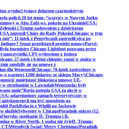
ton wypłaci tysiące dolarom czarnoskórym
efa policji 20 lat temu: “wszyscy w Nowym Jorku
rozmowy w Abu Zabi ws. pokoju na Ukrainie
USA:
Zełenski i Trump zadowoleni z dzisiejszego
 USA zaprosił Chiny do Rady Pokoju
Chicago: w tym
tatę”: 11-latek z Pensylwanii zastrzelił ojca po
Indiany? Senat przedstawił projekt ustawy
Paryż:
Była burmistrz Chicago Lightfoot pozwana przez
ej nauczycielki CPS wyłowione z jeziora
icago: 27-latek i 6-letni chłopiec ranni w ataku w
cznie zgodziły się na umowę z
lan dla Wenezueli
Chicago: 78-latek zastrzelony w
w o wartości 1200 dolarów ze sklepu Macy’s
Chicago:
opuścić mniejszość blokującą umowę UE-
e w strzelaninie w Lawndale
Wenezuela: były
rwano mnie”
Rosja potępia USA za akcję w
USA: udaremniony zamach terrorystyczny w
d antykoncepcji ma być sposobem na
boldt Park
Relacja z Wigilii na Jackowie
 w służbie
Sylwester w Chicago
Poradnik sukces (12-
n
Floryda: spotkanie D. Trumpa i B.
anina w River North, 1 osoba nie żyje
D. Trump:
ki CTA
Wesołych Świąt! Merry Christmas!
Poradnik