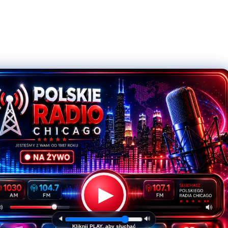
▶
🔈
🔊
Kliknij PLAY, aby słuchać