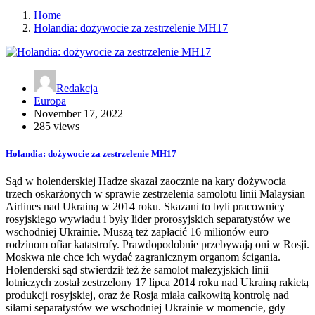
Home
Holandia: dożywocie za zestrzelenie MH17
Redakcja
Europa
November 17, 2022
285 views
Holandia: dożywocie za zestrzelenie MH17
Sąd w holenderskiej Hadze skazał zaocznie na kary dożywocia
trzech oskarżonych w sprawie zestrzelenia samolotu linii Malaysian
Airlines nad Ukrainą w 2014 roku. Skazani to byli pracownicy
rosyjskiego wywiadu i były lider prorosyjskich separatystów we
wschodniej Ukrainie. Muszą też zapłacić 16 milionów euro
rodzinom ofiar katastrofy. Prawdopodobnie przebywają oni w Rosji.
Moskwa nie chce ich wydać zagranicznym organom ścigania.
Holenderski sąd stwierdził też że samolot malezyjskich linii
lotniczych został zestrzelony 17 lipca 2014 roku nad Ukrainą rakietą
produkcji rosyjskiej, oraz że Rosja miała całkowitą kontrolę nad
siłami separatystów we wschodniej Ukrainie w momencie, gdy