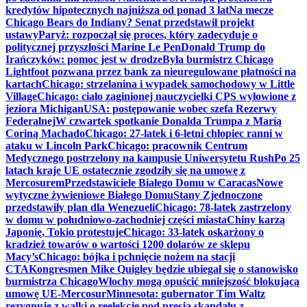
kredytów hipotecznych najniższa od ponad 3 lat
Na mecze
Chicago Bears do Indiany? Senat przedstawił projekt
ustawy
Paryż: rozpoczął się proces, który zadecyduje o
politycznej przyszłości Marine Le Pen
Donald Trump do
Irańczyków: pomoc jest w drodze
Była burmistrz Chicago
Lightfoot pozwana przez bank za nieuregulowane płatności na
kartach
Chicago: strzelanina i wypadek samochodowy w Little
Village
Chicago: ciało zaginionej nauczycielki CPS wyłowione z
jeziora Michigan
USA: postępowanie wobec szefa Rezerwy
Federalnej
W czwartek spotkanie Donalda Trumpa z Maríą
Coriną Machado
Chicago: 27-latek i 6-letni chłopiec ranni w
ataku w Lincoln Park
Chicago: pracownik Centrum
Medycznego postrzelony na kampusie Uniwersytetu Rush
Po 25
latach kraje UE ostatecznie zgodziły się na umowę z
Mercosurem
Przedstawiciele Białego Domu w Caracas
Nowe
wytyczne żywieniowe Białego Domu
Stany Zjednoczone
przedstawiły plan dla Wenezueli
Chicago: 78-latek zastrzelony
w domu w południowo-zachodniej części miasta
Chiny karzą
Japonię, Tokio protestuje
Chicago: 33-latek oskarżony o
kradzież towarów o wartości 1200 dolarów ze sklepu
Macy’s
Chicago: bójka i pchnięcie nożem na stacji
CTA
Kongresmen Mike Quigley będzie ubiegał się o stanowisko
burmistrza Chicago
Włochy mogą opuścić mniejszość blokującą
umowę UE-Mercosur
Minnesota: gubernator Tim Waltz
rezygnuje z walki o reelekcję pod presją skandalu z