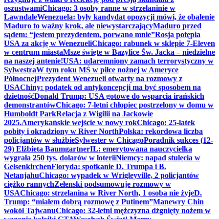
oszustwami
Chicago: 3 osoby ranne w strzelaninie w
Lawndale
Wenezuela: były kandydat opozycji mówi, że obalenie
Maduro to ważny krok, ale niewystarczający
Maduro przed
sądem: “jestem prezydentem, porwano mnie”
Rosja potępia
USA za akcję w Wenezueli
Chicago: rabunek w sklepie 7-Eleven
w centrum miasta
Msze święte w Bazylice Św. Jacka – niedzielne
na naszej antenie!
USA: udaremniony zamach terrorystyczny w
Sylwestra
W tym roku MŚ w piłce nożnej w Ameryce
Północnej
Prezydent Wenezueli otwarty na rozmowy z
USA
Chiny: podatek od antykoncepcji ma być sposobem na
dzietność
Donald Trump: USA gotowe do wsparcia irańskich
demonstrantów
Chicago: 7-letni chłopiec postrzelony w domu w
Humboldt Park
Relacja z Wigilii na Jackowie
2025.
Amerykańskie wejście w nowy rok
Chicago: 25-latek
pobity i okradziony w River North
Polska: rekordowa liczba
policjantów w służbie
Sylwester w Chicago
Poradnik sukces (12-
29) Elżbieta Baumgartner
IL: emerytowana nauczycielka
wygrała 250 tys. dolarów w loterii
Niemcy: napad stulecia w
Gelsenkirchen
Floryda: spotkanie D. Trumpa i B.
Netanjahu
Chicago: wypadek w Wrigleyville, 2 policjantów
ciężko rannych
Zełenski podsumowuje rozmowy w
USA
Chicago: strzelanina w River North, 1 osoba nie żyje
D.
Trump: “miałem dobrą rozmowę z Putinem”
Manewry Chin
wokół Tajwanu
Chicago: 32-letni mężczyzna dźgnięty nożem w