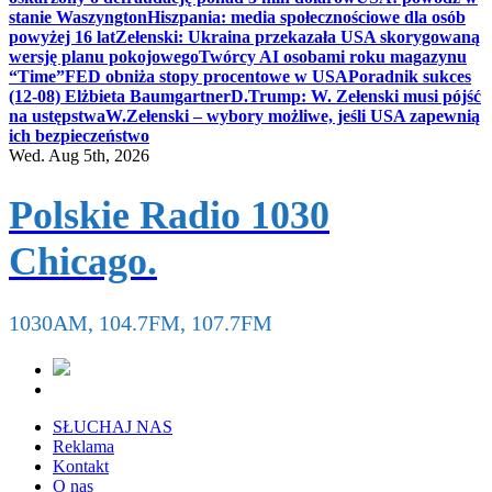
stanie Waszyngton
Hiszpania: media społecznościowe dla osób
powyżej 16 lat
Zełenski: Ukraina przekazała USA skorygowaną
wersję planu pokojowego
Twórcy AI osobami roku magazynu
“Time”
FED obniża stopy procentowe w USA
Poradnik sukces
(12-08) Elżbieta Baumgartner
D.Trump: W. Zełenski musi pójść
na ustępstwa
W.Zełenski – wybory możliwe, jeśli USA zapewnią
ich bezpieczeństwo
Wed. Aug 5th, 2026
Polskie Radio 1030
Chicago.
1030AM, 104.7FM, 107.7FM
SŁUCHAJ NAS
Reklama
Kontakt
O nas