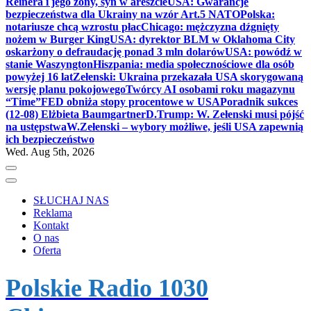
Reinera i jego żony, syn w areszcie
USA: Gwarancje
bezpieczeństwa dla Ukrainy na wzór Art.5 NATO
Polska:
notariusze chcą wzrostu płac
Chicago: mężczyzna dźgnięty
nożem w Burger King
USA: dyrektor BLM w Oklahoma City
oskarżony o defraudację ponad 3 mln dolarów
USA: powódź w
stanie Waszyngton
Hiszpania: media społecznościowe dla osób
powyżej 16 lat
Zełenski: Ukraina przekazała USA skorygowaną
wersję planu pokojowego
Twórcy AI osobami roku magazynu
“Time”
FED obniża stopy procentowe w USA
Poradnik sukces
(12-08) Elżbieta Baumgartner
D.Trump: W. Zełenski musi pójść
na ustępstwa
W.Zełenski – wybory możliwe, jeśli USA zapewnią
ich bezpieczeństwo
Wed. Aug 5th, 2026
SŁUCHAJ NAS
Reklama
Kontakt
O nas
Oferta
Polskie Radio 1030