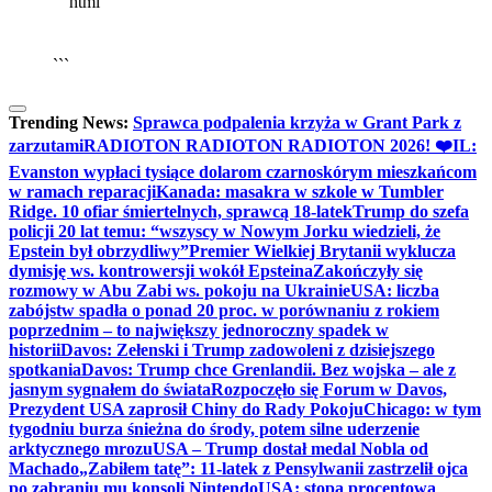
```html
▶
Kliknij PLAY, aby słuchać
🔈
🔊
```
Trending News:
Sprawca podpalenia krzyża w Grant Park z
zarzutami
RADIOTON RADIOTON RADIOTON 2026! ❤️
IL:
Evanston wypłaci tysiące dolarom czarnoskórym mieszkańcom
w ramach reparacji
Kanada: masakra w szkole w Tumbler
Ridge. 10 ofiar śmiertelnych, sprawcą 18-latek
Trump do szefa
policji 20 lat temu: “wszyscy w Nowym Jorku wiedzieli, że
Epstein był obrzydliwy”
Premier Wielkiej Brytanii wyklucza
dymisję ws. kontrowersji wokół Epsteina
Zakończyły się
rozmowy w Abu Zabi ws. pokoju na Ukrainie
USA: liczba
zabójstw spadła o ponad 20 proc. w porównaniu z rokiem
poprzednim – to największy jednoroczny spadek w
historii
Davos: Zełenski i Trump zadowoleni z dzisiejszego
spotkania
Davos: Trump chce Grenlandii. Bez wojska – ale z
jasnym sygnałem do świata
Rozpoczęło się Forum w Davos,
Prezydent USA zaprosił Chiny do Rady Pokoju
Chicago: w tym
tygodniu burza śnieżna do środy, potem silne uderzenie
arktycznego mrozu
USA – Trump dostał medal Nobla od
Machado
„Zabiłem tatę”: 11-latek z Pensylwanii zastrzelił ojca
po zabraniu mu konsoli Nintendo
USA: stopa procentowa