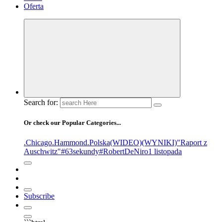
Oferta
Search for:
Or check our Popular Categories...
.Chicago
.Hammond
.Polska
(WIDEO)
(WYNIKI)
"Raport z
Auschwitz"
#63sekundy
#RobertDeNiro
1 listopada
Subscribe