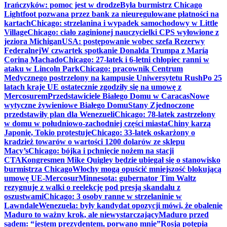
Irańczyków: pomoc jest w drodze
Była burmistrz Chicago
Lightfoot pozwana przez bank za nieuregulowane płatności na
kartach
Chicago: strzelanina i wypadek samochodowy w Little
Village
Chicago: ciało zaginionej nauczycielki CPS wyłowione z
jeziora Michigan
USA: postępowanie wobec szefa Rezerwy
Federalnej
W czwartek spotkanie Donalda Trumpa z Maríą
Coriną Machado
Chicago: 27-latek i 6-letni chłopiec ranni w
ataku w Lincoln Park
Chicago: pracownik Centrum
Medycznego postrzelony na kampusie Uniwersytetu Rush
Po 25
latach kraje UE ostatecznie zgodziły się na umowę z
Mercosurem
Przedstawiciele Białego Domu w Caracas
Nowe
wytyczne żywieniowe Białego Domu
Stany Zjednoczone
przedstawiły plan dla Wenezueli
Chicago: 78-latek zastrzelony
w domu w południowo-zachodniej części miasta
Chiny karzą
Japonię, Tokio protestuje
Chicago: 33-latek oskarżony o
kradzież towarów o wartości 1200 dolarów ze sklepu
Macy’s
Chicago: bójka i pchnięcie nożem na stacji
CTA
Kongresmen Mike Quigley będzie ubiegał się o stanowisko
burmistrza Chicago
Włochy mogą opuścić mniejszość blokującą
umowę UE-Mercosur
Minnesota: gubernator Tim Waltz
rezygnuje z walki o reelekcję pod presją skandalu z
oszustwami
Chicago: 3 osoby ranne w strzelaninie w
Lawndale
Wenezuela: były kandydat opozycji mówi, że obalenie
Maduro to ważny krok, ale niewystarczający
Maduro przed
sądem: “jestem prezydentem, porwano mnie”
Rosja potępia