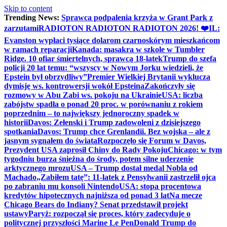
Skip to content
Trending News:
Sprawca podpalenia krzyża w Grant Park z
zarzutami
RADIOTON RADIOTON RADIOTON 2026! ❤️
IL:
Evanston wypłaci tysiące dolarom czarnoskórym mieszkańcom
w ramach reparacji
Kanada: masakra w szkole w Tumbler
Ridge. 10 ofiar śmiertelnych, sprawcą 18-latek
Trump do szefa
policji 20 lat temu: “wszyscy w Nowym Jorku wiedzieli, że
Epstein był obrzydliwy”
Premier Wielkiej Brytanii wyklucza
dymisję ws. kontrowersji wokół Epsteina
Zakończyły się
rozmowy w Abu Zabi ws. pokoju na Ukrainie
USA: liczba
zabójstw spadła o ponad 20 proc. w porównaniu z rokiem
poprzednim – to największy jednoroczny spadek w
historii
Davos: Zełenski i Trump zadowoleni z dzisiejszego
spotkania
Davos: Trump chce Grenlandii. Bez wojska – ale z
jasnym sygnałem do świata
Rozpoczęło się Forum w Davos,
Prezydent USA zaprosił Chiny do Rady Pokoju
Chicago: w tym
tygodniu burza śnieżna do środy, potem silne uderzenie
arktycznego mrozu
USA – Trump dostał medal Nobla od
Machado
„Zabiłem tatę”: 11-latek z Pensylwanii zastrzelił ojca
po zabraniu mu konsoli Nintendo
USA: stopa procentowa
kredytów hipotecznych najniższa od ponad 3 lat
Na mecze
Chicago Bears do Indiany? Senat przedstawił projekt
ustawy
Paryż: rozpoczął się proces, który zadecyduje o
politycznej przyszłości Marine Le Pen
Donald Trump do