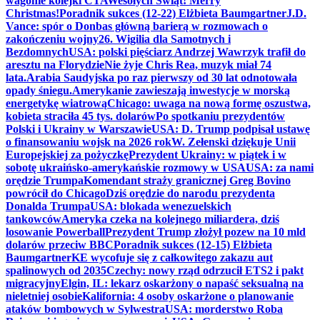
wagonie kolejki CTA
Wesołych Świąt! Merry
Christmas!
Poradnik sukces (12-22) Elżbieta Baumgartner
J.D.
Vance: spór o Donbas główną barierą w rozmowach o
zakończeniu wojny
26. Wigilia dla Samotnych i
Bezdomnych
USA: polski pięściarz Andrzej Wawrzyk trafił do
aresztu na Florydzie
Nie żyje Chris Rea, muzyk miał 74
lata.
Arabia Saudyjska po raz pierwszy od 30 lat odnotowała
opady śniegu.
Amerykanie zawieszają inwestycje w morską
energetykę wiatrową
Chicago: uwaga na nową formę oszustwa,
kobieta straciła 45 tys. dolarów
Po spotkaniu prezydentów
Polski i Ukrainy w Warszawie
USA: D. Trump podpisał ustawę
o finansowaniu wojsk na 2026 rok
W. Zełenski dziękuje Unii
Europejskiej za pożyczkę
Prezydent Ukrainy: w piątek i w
sobotę ukraińsko-amerykańskie rozmowy w USA
USA: za nami
orędzie Trumpa
Komendant straży granicznej Greg Bovino
powrócił do Chicago
Dziś orędzie do narodu prezydenta
Donalda Trumpa
USA: blokada wenezuelskich
tankowców
Ameryka czeka na kolejnego miliardera, dziś
losowanie Powerball
Prezydent Trump złożył pozew na 10 mld
dolarów przeciw BBC
Poradnik sukces (12-15) Elżbieta
Baumgartner
KE wycofuje się z całkowitego zakazu aut
spalinowych od 2035
Czechy: nowy rząd odrzucił ETS2 i pakt
migracyjny
Elgin, IL: lekarz oskarżony o napaść seksualną na
nieletniej osobie
Kalifornia: 4 osoby oskarżone o planowanie
ataków bombowych w Sylwestra
USA: morderstwo Roba