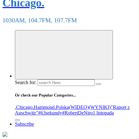
Chicago.
1030AM, 104.7FM, 107.7FM
Search for:
Or check our Popular Categories...
.Chicago
.Hammond
.Polska
(WIDEO)
(WYNIKI)
"Raport z
Auschwitz"
#63sekundy
#RobertDeNiro
1 listopada
Subscribe