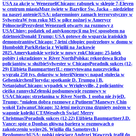
USA za akcję w Wenezueli
Chicago: rabunek w sklepie 7-Eleven
w centrum miasta
Msze święte w Bazylice Św. Jacka – niedzielne
na naszej antenie!
USA: udaremniony zamach terrorystyczny w
Sylwestra
W tym roku MŚ w piłce nożnej w Ameryce
Północnej
Prezydent Wenezueli otwarty na rozmowy z
USA
Chiny: podatek od antykoncepcji ma być sposobem na
dzietność
Donald Trump: USA gotowe do wsparcia irańskich
demonstrantów
Chicago: 7-letni chłopiec postrzelony w domu w
Humboldt Park
Relacja z Wigilii na Jackowie
2025.
Amerykańskie wejście w nowy rok
Chicago: 25-latek
pobity i okradziony w River North
Polska: rekordowa liczba
policjantów w służbie
Sylwester w Chicago
Poradnik sukces (12-
29) Elżbieta Baumgartner
IL: emerytowana nauczycielka
wygrała 250 tys. dolarów w loterii
Niemcy: napad stulecia w
Gelsenkirchen
Floryda: spotkanie D. Trumpa i B.
Netanjahu
Chicago: wypadek w Wrigleyville, 2 policjantów
ciężko rannych
Zełenski podsumowuje rozmowy w
USA
Chicago: strzelanina w River North, 1 osoba nie żyje
D.
Trump: “miałem dobrą rozmowę z Putinem”
Manewry Chin
wokół Tajwanu
Chicago: 32-letni mężczyzna dźgnięty nożem w
wagonie kolejki CTA
Wesołych Świąt! Merry
Christmas!
Poradnik sukces (12-22) Elżbieta Baumgartner
J.D.
Vance: spór o Donbas główną barierą w rozmowach o
zakończeniu wojny
26. Wigilia dla Samotnych i
Bezdomnych
USA: polski pięściarz Andrzej Wawrzyk trafił do