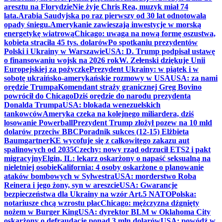
aresztu na Florydzie
Nie żyje Chris Rea, muzyk miał 74
lata.
Arabia Saudyjska po raz pierwszy od 30 lat odnotowała
opady śniegu.
Amerykanie zawieszają inwestycje w morską
energetykę wiatrową
Chicago: uwaga na nową formę oszustwa,
kobieta straciła 45 tys. dolarów
Po spotkaniu prezydentów
Polski i Ukrainy w Warszawie
USA: D. Trump podpisał ustawę
o finansowaniu wojsk na 2026 rok
W. Zełenski dziękuje Unii
Europejskiej za pożyczkę
Prezydent Ukrainy: w piątek i w
sobotę ukraińsko-amerykańskie rozmowy w USA
USA: za nami
orędzie Trumpa
Komendant straży granicznej Greg Bovino
powrócił do Chicago
Dziś orędzie do narodu prezydenta
Donalda Trumpa
USA: blokada wenezuelskich
tankowców
Ameryka czeka na kolejnego miliardera, dziś
losowanie Powerball
Prezydent Trump złożył pozew na 10 mld
dolarów przeciw BBC
Poradnik sukces (12-15) Elżbieta
Baumgartner
KE wycofuje się z całkowitego zakazu aut
spalinowych od 2035
Czechy: nowy rząd odrzucił ETS2 i pakt
migracyjny
Elgin, IL: lekarz oskarżony o napaść seksualną na
nieletniej osobie
Kalifornia: 4 osoby oskarżone o planowanie
ataków bombowych w Sylwestra
USA: morderstwo Roba
Reinera i jego żony, syn w areszcie
USA: Gwarancje
bezpieczeństwa dla Ukrainy na wzór Art.5 NATO
Polska:
notariusze chcą wzrostu płac
Chicago: mężczyzna dźgnięty
nożem w Burger King
USA: dyrektor BLM w Oklahoma City
oskarżony o defraudację ponad 3 mln dolarów
USA: powódź w