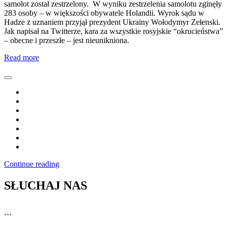
samolot został zestrzelony. W wyniku zestrzelenia samolotu zginęły
283 osoby – w większości obywatele Holandii. Wyrok sądu w
Hadze z uznaniem przyjął prezydent Ukrainy Wołodymyr Zełenski.
Jak napisał na Twitterze, kara za wszystkie rosyjskie “okrucieństwa”
– obecne i przeszłe – jest nieunikniona.
Read more
Continue reading
SŁUCHAJ NAS
▶
Kliknij PLAY, aby słuchać
```
🔊