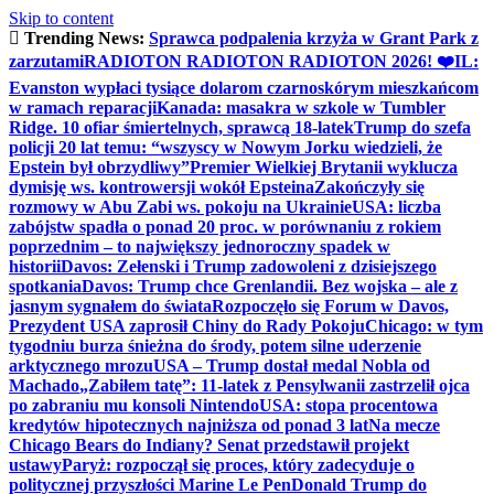
Skip to content
Trending News:
Sprawca podpalenia krzyża w Grant Park z
zarzutami
RADIOTON RADIOTON RADIOTON 2026! ❤️
IL:
Evanston wypłaci tysiące dolarom czarnoskórym mieszkańcom
w ramach reparacji
Kanada: masakra w szkole w Tumbler
Ridge. 10 ofiar śmiertelnych, sprawcą 18-latek
Trump do szefa
policji 20 lat temu: “wszyscy w Nowym Jorku wiedzieli, że
Epstein był obrzydliwy”
Premier Wielkiej Brytanii wyklucza
dymisję ws. kontrowersji wokół Epsteina
Zakończyły się
rozmowy w Abu Zabi ws. pokoju na Ukrainie
USA: liczba
zabójstw spadła o ponad 20 proc. w porównaniu z rokiem
poprzednim – to największy jednoroczny spadek w
historii
Davos: Zełenski i Trump zadowoleni z dzisiejszego
spotkania
Davos: Trump chce Grenlandii. Bez wojska – ale z
jasnym sygnałem do świata
Rozpoczęło się Forum w Davos,
Prezydent USA zaprosił Chiny do Rady Pokoju
Chicago: w tym
tygodniu burza śnieżna do środy, potem silne uderzenie
arktycznego mrozu
USA – Trump dostał medal Nobla od
Machado
„Zabiłem tatę”: 11-latek z Pensylwanii zastrzelił ojca
po zabraniu mu konsoli Nintendo
USA: stopa procentowa
kredytów hipotecznych najniższa od ponad 3 lat
Na mecze
Chicago Bears do Indiany? Senat przedstawił projekt
ustawy
Paryż: rozpoczął się proces, który zadecyduje o
politycznej przyszłości Marine Le Pen
Donald Trump do