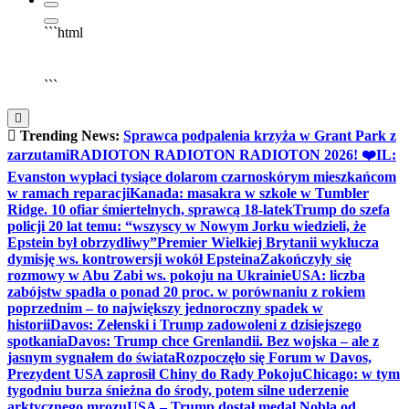
```html
▶
Kliknij PLAY, aby słuchać
🔈
🔊
```
Trending News:
Sprawca podpalenia krzyża w Grant Park z
zarzutami
RADIOTON RADIOTON RADIOTON 2026! ❤️
IL:
Evanston wypłaci tysiące dolarom czarnoskórym mieszkańcom
w ramach reparacji
Kanada: masakra w szkole w Tumbler
Ridge. 10 ofiar śmiertelnych, sprawcą 18-latek
Trump do szefa
policji 20 lat temu: “wszyscy w Nowym Jorku wiedzieli, że
Epstein był obrzydliwy”
Premier Wielkiej Brytanii wyklucza
dymisję ws. kontrowersji wokół Epsteina
Zakończyły się
rozmowy w Abu Zabi ws. pokoju na Ukrainie
USA: liczba
zabójstw spadła o ponad 20 proc. w porównaniu z rokiem
poprzednim – to największy jednoroczny spadek w
historii
Davos: Zełenski i Trump zadowoleni z dzisiejszego
spotkania
Davos: Trump chce Grenlandii. Bez wojska – ale z
jasnym sygnałem do świata
Rozpoczęło się Forum w Davos,
Prezydent USA zaprosił Chiny do Rady Pokoju
Chicago: w tym
tygodniu burza śnieżna do środy, potem silne uderzenie
arktycznego mrozu
USA – Trump dostał medal Nobla od