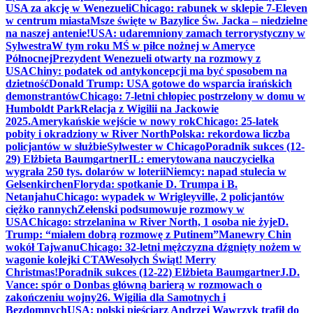
USA za akcję w Wenezueli
Chicago: rabunek w sklepie 7-Eleven
w centrum miasta
Msze święte w Bazylice Św. Jacka – niedzielne
na naszej antenie!
USA: udaremniony zamach terrorystyczny w
Sylwestra
W tym roku MŚ w piłce nożnej w Ameryce
Północnej
Prezydent Wenezueli otwarty na rozmowy z
USA
Chiny: podatek od antykoncepcji ma być sposobem na
dzietność
Donald Trump: USA gotowe do wsparcia irańskich
demonstrantów
Chicago: 7-letni chłopiec postrzelony w domu w
Humboldt Park
Relacja z Wigilii na Jackowie
2025.
Amerykańskie wejście w nowy rok
Chicago: 25-latek
pobity i okradziony w River North
Polska: rekordowa liczba
policjantów w służbie
Sylwester w Chicago
Poradnik sukces (12-
29) Elżbieta Baumgartner
IL: emerytowana nauczycielka
wygrała 250 tys. dolarów w loterii
Niemcy: napad stulecia w
Gelsenkirchen
Floryda: spotkanie D. Trumpa i B.
Netanjahu
Chicago: wypadek w Wrigleyville, 2 policjantów
ciężko rannych
Zełenski podsumowuje rozmowy w
USA
Chicago: strzelanina w River North, 1 osoba nie żyje
D.
Trump: “miałem dobrą rozmowę z Putinem”
Manewry Chin
wokół Tajwanu
Chicago: 32-letni mężczyzna dźgnięty nożem w
wagonie kolejki CTA
Wesołych Świąt! Merry
Christmas!
Poradnik sukces (12-22) Elżbieta Baumgartner
J.D.
Vance: spór o Donbas główną barierą w rozmowach o
zakończeniu wojny
26. Wigilia dla Samotnych i
Bezdomnych
USA: polski pięściarz Andrzej Wawrzyk trafił do