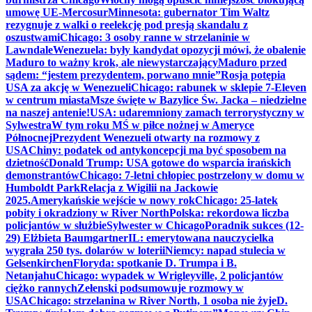
umowę UE-Mercosur
Minnesota: gubernator Tim Waltz
rezygnuje z walki o reelekcję pod presją skandalu z
oszustwami
Chicago: 3 osoby ranne w strzelaninie w
Lawndale
Wenezuela: były kandydat opozycji mówi, że obalenie
Maduro to ważny krok, ale niewystarczający
Maduro przed
sądem: “jestem prezydentem, porwano mnie”
Rosja potępia
USA za akcję w Wenezueli
Chicago: rabunek w sklepie 7-Eleven
w centrum miasta
Msze święte w Bazylice Św. Jacka – niedzielne
na naszej antenie!
USA: udaremniony zamach terrorystyczny w
Sylwestra
W tym roku MŚ w piłce nożnej w Ameryce
Północnej
Prezydent Wenezueli otwarty na rozmowy z
USA
Chiny: podatek od antykoncepcji ma być sposobem na
dzietność
Donald Trump: USA gotowe do wsparcia irańskich
demonstrantów
Chicago: 7-letni chłopiec postrzelony w domu w
Humboldt Park
Relacja z Wigilii na Jackowie
2025.
Amerykańskie wejście w nowy rok
Chicago: 25-latek
pobity i okradziony w River North
Polska: rekordowa liczba
policjantów w służbie
Sylwester w Chicago
Poradnik sukces (12-
29) Elżbieta Baumgartner
IL: emerytowana nauczycielka
wygrała 250 tys. dolarów w loterii
Niemcy: napad stulecia w
Gelsenkirchen
Floryda: spotkanie D. Trumpa i B.
Netanjahu
Chicago: wypadek w Wrigleyville, 2 policjantów
ciężko rannych
Zełenski podsumowuje rozmowy w
USA
Chicago: strzelanina w River North, 1 osoba nie żyje
D.