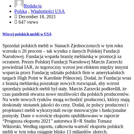
Redakcja
Polska
,
Wiadomości USA
December 18, 2021
647 views
Więcej polskich mebli w USA
Sprzedaż polskich mebli w Stanach Zjednoczonych w tym roku
wzrosła o 26 procent – tak wynika z danych Polskiej Fundacji
Narodowej. Fundacja wsparła branżę meblarską w promocji za
oceanem. Prezes Polskiej Fundacji Narodowej Marcin Zarzecki
powiedział IAR, że tegoroczny wzrost jest efektem między innymi
wsparcia przez Fundację udziału polskich firm w amerykańskich
targach High Point w Karolinie Północnej. Dodał, że Fundacja wraz
z branżą meblarską poszukuje nowych rozwiązań, aby wzrost
sprzedaży polskich mebli był stały. Marcin Zarzecki podkreślił, że
czas pandemii stwarza nowe możliwości dla polskich producentów.
Na wiele nowych rynków mogą wchodzić producenci, którzy mają
doskonały stosunek jakości do ceny. Dodał, że polscy producenci i
projektanci mebli wykorzystali swoje innowacyjne i funkcjonalne
pomysły. Dane o wzroście eksportu opublikowano w raporcie
“Prognoza eksportu 2021” autorstwa B+R Studio Tomasz
Wiktorski. Według raportu, całkowita wartość eksportu polskich
mebli w tym roku osiągnie blisko 13 miliardów złotych.