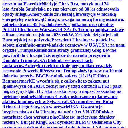
aresztu na Florydzie
Nie żyje Chris Rea, muzyk miał 74
lata.
Arabia Saudyjska po raz pierwszy od 30 lat odnotowała
opady śniegu.
Amerykanie zawieszają inwestycje w morską
energetykę wiatrową
Chicago: uwaga na nową formę oszustwa,
kobieta straciła 45 tys. dolarów
Po spotkaniu prezydentów
Polski i Ukrainy w Warszawie
USA: D. Trump podpisał ustawę
o finansowaniu wojsk na 2026 rok
W. Zełenski dziękuje Unii
Europejskiej za pożyczkę
Prezydent Ukrainy: w piątek i w
sobotę ukraińsko-amerykańskie rozmowy w USA
USA: za nami
orędzie Trumpa
Komendant straży granicznej Greg Bovino
powrócił do Chicago
Dziś orędzie do narodu prezydenta
Donalda Trumpa
USA: blokada wenezuelskich
tankowców
Ameryka czeka na kolejnego miliardera, dziś
losowanie Powerball
Prezydent Trump złożył pozew na 10 mld
dolarów przeciw BBC
Poradnik sukces (12-15) Elżbieta
Baumgartner
KE wycofuje się z całkowitego zakazu aut
spalinowych od 2035
Czechy: nowy rząd odrzucił ETS2 i pakt
migracyjny
Elgin, IL: lekarz oskarżony o napaść seksualną na
nieletniej osobie
Kalifornia: 4 osoby oskarżone o planowanie
ataków bombowych w Sylwestra
USA: morderstwo Roba
Reinera i jego żony, syn w areszcie
USA: Gwarancje
bezpieczeństwa dla Ukrainy na wzór Art.5 NATO
Polska:
notariusze chcą wzrostu płac
Chicago: mężczyzna dźgnięty
nożem w Burger King
USA: dyrektor BLM w Oklahoma City
oskarżony o defraudację ponad 3 mln dolarów
USA: powódź w