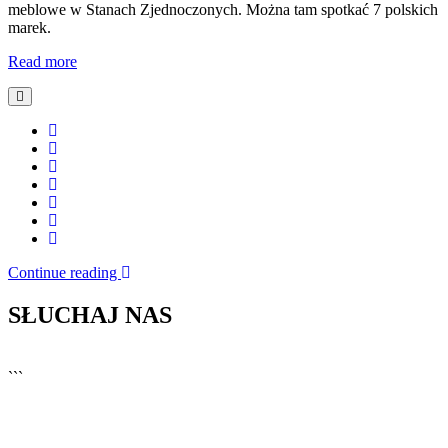
meblowe w Stanach Zjednoczonych. Można tam spotkać 7 polskich
marek.
Read more
Continue reading
SŁUCHAJ NAS
▶
Kliknij PLAY, aby słuchać
```
🔊