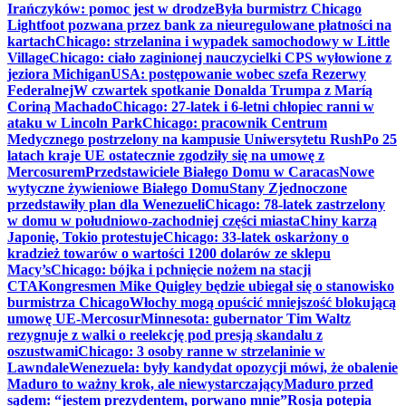
Irańczyków: pomoc jest w drodze
Była burmistrz Chicago
Lightfoot pozwana przez bank za nieuregulowane płatności na
kartach
Chicago: strzelanina i wypadek samochodowy w Little
Village
Chicago: ciało zaginionej nauczycielki CPS wyłowione z
jeziora Michigan
USA: postępowanie wobec szefa Rezerwy
Federalnej
W czwartek spotkanie Donalda Trumpa z Maríą
Coriną Machado
Chicago: 27-latek i 6-letni chłopiec ranni w
ataku w Lincoln Park
Chicago: pracownik Centrum
Medycznego postrzelony na kampusie Uniwersytetu Rush
Po 25
latach kraje UE ostatecznie zgodziły się na umowę z
Mercosurem
Przedstawiciele Białego Domu w Caracas
Nowe
wytyczne żywieniowe Białego Domu
Stany Zjednoczone
przedstawiły plan dla Wenezueli
Chicago: 78-latek zastrzelony
w domu w południowo-zachodniej części miasta
Chiny karzą
Japonię, Tokio protestuje
Chicago: 33-latek oskarżony o
kradzież towarów o wartości 1200 dolarów ze sklepu
Macy’s
Chicago: bójka i pchnięcie nożem na stacji
CTA
Kongresmen Mike Quigley będzie ubiegał się o stanowisko
burmistrza Chicago
Włochy mogą opuścić mniejszość blokującą
umowę UE-Mercosur
Minnesota: gubernator Tim Waltz
rezygnuje z walki o reelekcję pod presją skandalu z
oszustwami
Chicago: 3 osoby ranne w strzelaninie w
Lawndale
Wenezuela: były kandydat opozycji mówi, że obalenie
Maduro to ważny krok, ale niewystarczający
Maduro przed
sądem: “jestem prezydentem, porwano mnie”
Rosja potępia