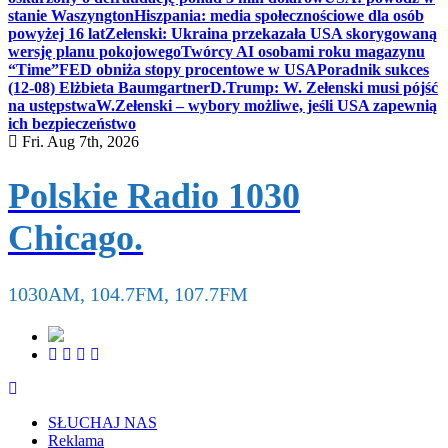
stanie Waszyngton
Hiszpania: media społecznościowe dla osób
powyżej 16 lat
Zełenski: Ukraina przekazała USA skorygowaną
wersję planu pokojowego
Twórcy AI osobami roku magazynu
“Time”
FED obniża stopy procentowe w USA
Poradnik sukces
(12-08) Elżbieta Baumgartner
D.Trump: W. Zełenski musi pójść
na ustępstwa
W.Zełenski – wybory możliwe, jeśli USA zapewnią
ich bezpieczeństwo
Fri. Aug 7th, 2026
Polskie Radio 1030
Chicago.
1030AM, 104.7FM, 107.7FM
SŁUCHAJ NAS
Reklama