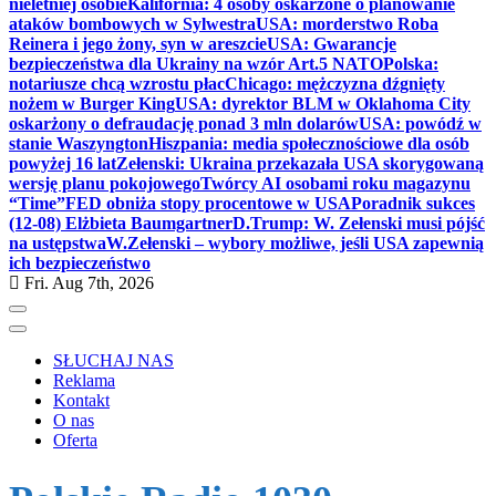
nieletniej osobie
Kalifornia: 4 osoby oskarżone o planowanie
ataków bombowych w Sylwestra
USA: morderstwo Roba
Reinera i jego żony, syn w areszcie
USA: Gwarancje
bezpieczeństwa dla Ukrainy na wzór Art.5 NATO
Polska:
notariusze chcą wzrostu płac
Chicago: mężczyzna dźgnięty
nożem w Burger King
USA: dyrektor BLM w Oklahoma City
oskarżony o defraudację ponad 3 mln dolarów
USA: powódź w
stanie Waszyngton
Hiszpania: media społecznościowe dla osób
powyżej 16 lat
Zełenski: Ukraina przekazała USA skorygowaną
wersję planu pokojowego
Twórcy AI osobami roku magazynu
“Time”
FED obniża stopy procentowe w USA
Poradnik sukces
(12-08) Elżbieta Baumgartner
D.Trump: W. Zełenski musi pójść
na ustępstwa
W.Zełenski – wybory możliwe, jeśli USA zapewnią
ich bezpieczeństwo
Fri. Aug 7th, 2026
SŁUCHAJ NAS
Reklama
Kontakt
O nas
Oferta