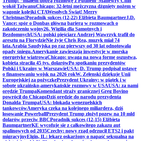
Trump: “miałem dobrą rozmowę z Putinem”
Manewry Chin
wokół Tajwanu
Chicago: 32-letni mężczyzna dźgnięty nożem w
wagonie kolejki CTA
Wesołych Świąt! Merry
Christmas!
Poradnik sukces (12-22) Elżbieta Baumgartner
J.D.
Vance: spór o Donbas główną barierą w rozmowach o
zakończeniu wojny
26. Wigilia dla Samotnych i
Bezdomnych
USA: polski pięściarz Andrzej Wawrzyk trafił do
aresztu na Florydzie
Nie żyje Chris Rea, muzyk miał 74
lata.
Arabia Saudyjska po raz pierwszy od 30 lat odnotowała
opady śniegu.
Amerykanie zawieszają inwestycje w morską
energetykę wiatrową
Chicago: uwaga na nową formę oszustwa,
kobieta straciła 45 tys. dolarów
Po spotkaniu prezydentów
Polski i Ukrainy w Warszawie
USA: D. Trump podpisał ustawę
o finansowaniu wojsk na 2026 rok
W. Zełenski dziękuje Unii
Europejskiej za pożyczkę
Prezydent Ukrainy: w piątek i w
sobotę ukraińsko-amerykańskie rozmowy w USA
USA: za nami
orędzie Trumpa
Komendant straży granicznej Greg Bovino
powrócił do Chicago
Dziś orędzie do narodu prezydenta
Donalda Trumpa
USA: blokada wenezuelskich
tankowców
Ameryka czeka na kolejnego miliardera, dziś
losowanie Powerball
Prezydent Trump złożył pozew na 10 mld
dolarów przeciw BBC
Poradnik sukces (12-15) Elżbieta
Baumgartner
KE wycofuje się z całkowitego zakazu aut
spalinowych od 2035
Czechy: nowy rząd odrzucił ETS2 i pakt
migracyjny
Elgin, IL: lekarz oskarżony o napaść seksualną na