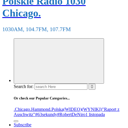
Polskie Radio 1030
Chicago.
1030AM, 104.7FM, 107.7FM
Search for:
Or check our Popular Categories...
.Chicago
.Hammond
.Polska
(WIDEO)
(WYNIKI)
"Raport z
Auschwitz"
#63sekundy
#RobertDeNiro
1 listopada
Subscribe