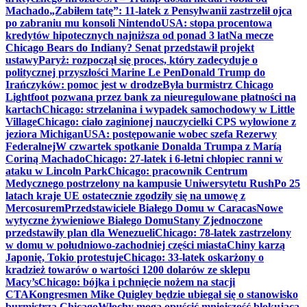
Machado
„Zabiłem tatę”: 11-latek z Pensylwanii zastrzelił ojca
po zabraniu mu konsoli Nintendo
USA: stopa procentowa
kredytów hipotecznych najniższa od ponad 3 lat
Na mecze
Chicago Bears do Indiany? Senat przedstawił projekt
ustawy
Paryż: rozpoczął się proces, który zadecyduje o
politycznej przyszłości Marine Le Pen
Donald Trump do
Irańczyków: pomoc jest w drodze
Była burmistrz Chicago
Lightfoot pozwana przez bank za nieuregulowane płatności na
kartach
Chicago: strzelanina i wypadek samochodowy w Little
Village
Chicago: ciało zaginionej nauczycielki CPS wyłowione z
jeziora Michigan
USA: postępowanie wobec szefa Rezerwy
Federalnej
W czwartek spotkanie Donalda Trumpa z Maríą
Coriną Machado
Chicago: 27-latek i 6-letni chłopiec ranni w
ataku w Lincoln Park
Chicago: pracownik Centrum
Medycznego postrzelony na kampusie Uniwersytetu Rush
Po 25
latach kraje UE ostatecznie zgodziły się na umowę z
Mercosurem
Przedstawiciele Białego Domu w Caracas
Nowe
wytyczne żywieniowe Białego Domu
Stany Zjednoczone
przedstawiły plan dla Wenezueli
Chicago: 78-latek zastrzelony
w domu w południowo-zachodniej części miasta
Chiny karzą
Japonię, Tokio protestuje
Chicago: 33-latek oskarżony o
kradzież towarów o wartości 1200 dolarów ze sklepu
Macy’s
Chicago: bójka i pchnięcie nożem na stacji
CTA
Kongresmen Mike Quigley będzie ubiegał się o stanowisko
burmistrza Chicago
Włochy mogą opuścić mniejszość blokującą