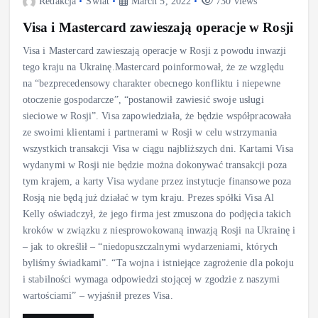
Redakcja
Świat
March 5, 2022
730 views
Visa i Mastercard zawieszają operacje w Rosji
Visa i Mastercard zawieszają operacje w Rosji z powodu inwazji
tego kraju na Ukrainę.Mastercard poinformował, że ze względu
na “bezprecedensowy charakter obecnego konfliktu i niepewne
otoczenie gospodarcze”, “postanowił zawiesić swoje usługi
sieciowe w Rosji”. Visa zapowiedziała, że będzie współpracowała
ze swoimi klientami i partnerami w Rosji w celu wstrzymania
wszystkich transakcji Visa w ciągu najbliższych dni. Kartami Visa
wydanymi w Rosji nie będzie można dokonywać transakcji poza
tym krajem, a karty Visa wydane przez instytucje finansowe poza
Rosją nie będą już działać w tym kraju. Prezes spółki Visa Al
Kelly oświadczył, że jego firma jest zmuszona do podjęcia takich
kroków w związku z niesprowokowaną inwazją Rosji na Ukrainę i
– jak to określił – “niedopuszczalnymi wydarzeniami, których
byliśmy świadkami”. “Ta wojna i istniejące zagrożenie dla pokoju
i stabilności wymaga odpowiedzi stojącej w zgodzie z naszymi
wartościami” – wyjaśnił prezes Visa.