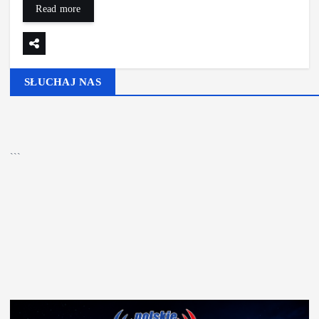
Read more
SŁUCHAJ NAS
▶
Kliknij PLAY, aby słuchać
```