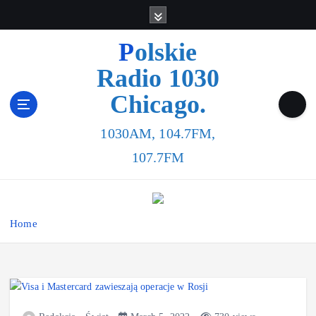
S
k
i
Polskie
p
Radio 1030
t
o
Chicago.
c
o
1030AM, 104.7FM,
n
t
107.7FM
e
n
t
Home