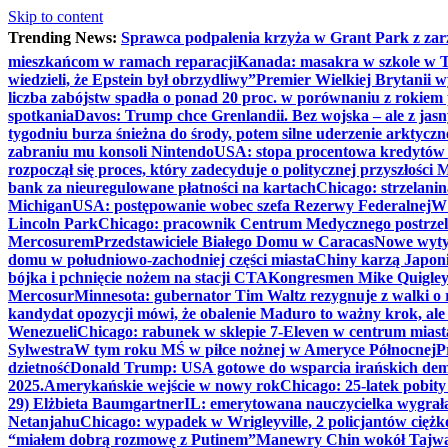
Skip to content
Trending News:
Sprawca podpalenia krzyża w Grant Park z zar
mieszkańcom w ramach reparacji
Kanada: masakra w szkole w Tu
wiedzieli, że Epstein był obrzydliwy”
Premier Wielkiej Brytanii w
liczba zabójstw spadła o ponad 20 proc. w porównaniu z rokiem 
spotkania
Davos: Trump chce Grenlandii. Bez wojska – ale z jas
tygodniu burza śnieżna do środy, potem silne uderzenie arktycz
zabraniu mu konsoli Nintendo
USA: stopa procentowa kredytów h
rozpoczął się proces, który zadecyduje o politycznej przyszłości
bank za nieuregulowane płatności na kartach
Chicago: strzelani
Michigan
USA: postępowanie wobec szefa Rezerwy Federalnej
W 
Lincoln Park
Chicago: pracownik Centrum Medycznego postrzel
Mercosurem
Przedstawiciele Białego Domu w Caracas
Nowe wyty
domu w południowo-zachodniej części miasta
Chiny karzą Japoni
bójka i pchnięcie nożem na stacji CTA
Kongresmen Mike Quigley b
Mercosur
Minnesota: gubernator Tim Waltz rezygnuje z walki o 
kandydat opozycji mówi, że obalenie Maduro to ważny krok, ale
Wenezueli
Chicago: rabunek w sklepie 7-Eleven w centrum miast
Sylwestra
W tym roku MŚ w piłce nożnej w Ameryce Północnej
P
dzietność
Donald Trump: USA gotowe do wsparcia irańskich de
2025.
Amerykańskie wejście w nowy rok
Chicago: 25-latek pobit
29) Elżbieta Baumgartner
IL: emerytowana nauczycielka wygrała 
Netanjahu
Chicago: wypadek w Wrigleyville, 2 policjantów cięż
“miałem dobrą rozmowę z Putinem”
Manewry Chin wokół Tajw