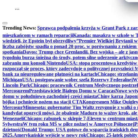
```
Trending News:
Sprawca podpalenia krzyża w Grant Park z zar
mieszkańcom w ramach reparacji
Kanada: masakra w szkole w Tu
wiedzieli, że Epstein był obrzydliwy”
Premier Wielkiej Brytanii w
liczba zabójstw spadła o ponad 20 proc. w porównaniu z rokiem 
spotkania
Davos: Trump chce Grenlandii. Bez wojska – ale z jas
tygodniu burza śnieżna do środy, potem silne uderzenie arktycz
zabraniu mu konsoli Nintendo
USA: stopa procentowa kredytów h
rozpoczął się proces, który zadecyduje o politycznej przyszłości
bank za nieuregulowane płatności na kartach
Chicago: strzelani
Michigan
USA: postępowanie wobec szefa Rezerwy Federalnej
W 
Lincoln Park
Chicago: pracownik Centrum Medycznego postrzel
Mercosurem
Przedstawiciele Białego Domu w Caracas
Nowe wyty
domu w południowo-zachodniej części miasta
Chiny karzą Japoni
bójka i pchnięcie nożem na stacji CTA
Kongresmen Mike Quigley b
Mercosur
Minnesota: gubernator Tim Waltz rezygnuje z walki o 
kandydat opozycji mówi, że obalenie Maduro to ważny krok, ale
Wenezueli
Chicago: rabunek w sklepie 7-Eleven w centrum miast
Sylwestra
W tym roku MŚ w piłce nożnej w Ameryce Północnej
P
dzietność
Donald Trump: USA gotowe do wsparcia irańskich de
2025.
Amerykańskie wejście w nowy rok
Chicago: 25-latek pobit