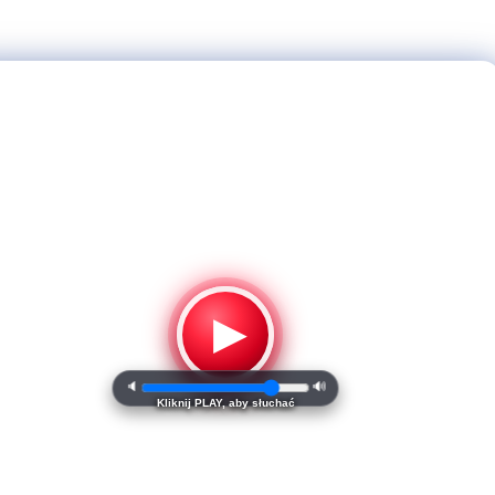
▶
🔈
🔊
Kliknij PLAY, aby słuchać