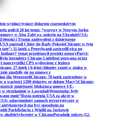
ton wypłaci tysiące dolarom czarnoskórym
efa policji 20 lat temu: “wszyscy w Nowym Jorku
rozmowy w Abu Zabi ws. pokoju na Ukrainie
USA:
Zełenski i Trump zadowoleni z dzisiejszego
 USA zaprosił Chiny do Rady Pokoju
Chicago: w tym
tatę”: 11-latek z Pensylwanii zastrzelił ojca po
Indiany? Senat przedstawił projekt ustawy
Paryż:
Była burmistrz Chicago Lightfoot pozwana przez
ej nauczycielki CPS wyłowione z jeziora
icago: 27-latek i 6-letni chłopiec ranni w ataku w
cznie zgodziły się na umowę z
lan dla Wenezueli
Chicago: 78-latek zastrzelony w
w o wartości 1200 dolarów ze sklepu Macy’s
Chicago:
opuścić mniejszość blokującą umowę UE-
e w strzelaninie w Lawndale
Wenezuela: były
rwano mnie”
Rosja potępia USA za akcję w
USA: udaremniony zamach terrorystyczny w
d antykoncepcji ma być sposobem na
boldt Park
Relacja z Wigilii na Jackowie
 w służbie
Sylwester w Chicago
Poradnik sukces (12-