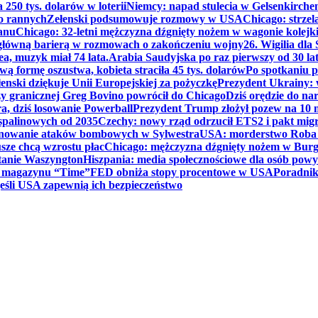
250 tys. dolarów w loterii
Niemcy: napad stulecia w Gelsenkirche
ko rannych
Zełenski podsumowuje rozmowy w USA
Chicago: strzel
anu
Chicago: 32-letni mężczyzna dźgnięty nożem w wagonie kolej
 główną barierą w rozmowach o zakończeniu wojny
26. Wigilia dl
ea, muzyk miał 74 lata.
Arabia Saudyjska po raz pierwszy od 30 la
ą formę oszustwa, kobieta straciła 45 tys. dolarów
Po spotkaniu 
enski dziękuje Unii Europejskiej za pożyczkę
Prezydent Ukrainy: 
y granicznej Greg Bovino powrócił do Chicago
Dziś orędzie do n
a, dziś losowanie Powerball
Prezydent Trump złożył pozew na 10
 spalinowych od 2035
Czechy: nowy rząd odrzucił ETS2 i pakt mig
planowanie ataków bombowych w Sylwestra
USA: morderstwo Roba Re
usze chcą wzrostu płac
Chicago: mężczyzna dźgnięty nożem w Burg
tanie Waszyngton
Hiszpania: media społecznościowe dla osób powyż
u magazynu “Time”
FED obniża stopy procentowe w USA
Poradnik
eśli USA zapewnią ich bezpieczeństwo