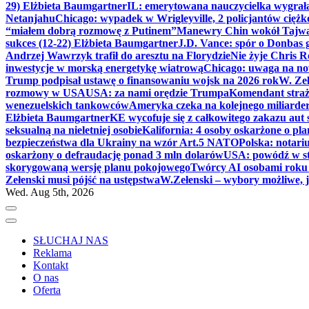
29) Elżbieta Baumgartner
IL: emerytowana nauczycielka wygrała 
Netanjahu
Chicago: wypadek w Wrigleyville, 2 policjantów cięż
“miałem dobrą rozmowę z Putinem”
Manewry Chin wokół Tajw
sukces (12-22) Elżbieta Baumgartner
J.D. Vance: spór o Donbas
Andrzej Wawrzyk trafił do aresztu na Florydzie
Nie żyje Chris R
inwestycje w morską energetykę wiatrową
Chicago: uwaga na now
Trump podpisał ustawę o finansowaniu wojsk na 2026 rok
W. Zeł
rozmowy w USA
USA: za nami orędzie Trumpa
Komendant straż
wenezuelskich tankowców
Ameryka czeka na kolejnego miliarder
Elżbieta Baumgartner
KE wycofuje się z całkowitego zakazu aut
seksualną na nieletniej osobie
Kalifornia: 4 osoby oskarżone o 
bezpieczeństwa dla Ukrainy na wzór Art.5 NATO
Polska: notari
oskarżony o defraudację ponad 3 mln dolarów
USA: powódź w s
skorygowaną wersję planu pokojowego
Twórcy AI osobami rok
Zełenski musi pójść na ustępstwa
W.Zełenski – wybory możliwe, j
Wed. Aug 5th, 2026
SŁUCHAJ NAS
Reklama
Kontakt
O nas
Oferta