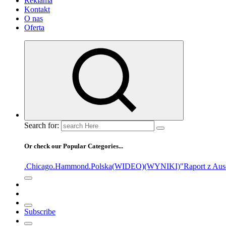
Reklama
Kontakt
O nas
Oferta
Search for:
Or check our Popular Categories...
.Chicago
.Hammond
.Polska
(WIDEO)
(WYNIKI)
"Raport z Aus
Subscribe