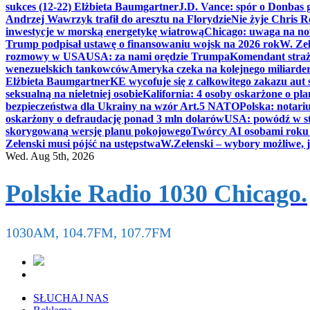
sukces (12-22) Elżbieta Baumgartner
J.D. Vance: spór o Donbas
Andrzej Wawrzyk trafił do aresztu na Florydzie
Nie żyje Chris R
inwestycje w morską energetykę wiatrową
Chicago: uwaga na now
Trump podpisał ustawę o finansowaniu wojsk na 2026 rok
W. Zeł
rozmowy w USA
USA: za nami orędzie Trumpa
Komendant straż
wenezuelskich tankowców
Ameryka czeka na kolejnego miliarder
Elżbieta Baumgartner
KE wycofuje się z całkowitego zakazu aut
seksualną na nieletniej osobie
Kalifornia: 4 osoby oskarżone o 
bezpieczeństwa dla Ukrainy na wzór Art.5 NATO
Polska: notari
oskarżony o defraudację ponad 3 mln dolarów
USA: powódź w s
skorygowaną wersję planu pokojowego
Twórcy AI osobami rok
Zełenski musi pójść na ustępstwa
W.Zełenski – wybory możliwe, j
Wed. Aug 5th, 2026
Polskie Radio 1030 Chicago.
1030AM, 104.7FM, 107.7FM
SŁUCHAJ NAS