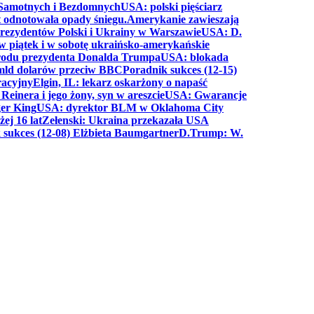
a Samotnych i Bezdomnych
USA: polski pięściarz
t odnotowała opady śniegu.
Amerykanie zawieszają
prezydentów Polski i Ukrainy w Warszawie
USA: D.
w piątek i w sobotę ukraińsko-amerykańskie
arodu prezydenta Donalda Trumpa
USA: blokada
 mld dolarów przeciw BBC
Poradnik sukces (12-15)
racyjny
Elgin, IL: lekarz oskarżony o napaść
inera i jego żony, syn w areszcie
USA: Gwarancje
er King
USA: dyrektor BLM w Oklahoma City
ej 16 lat
Zełenski: Ukraina przekazała USA
 sukces (12-08) Elżbieta Baumgartner
D.Trump: W.