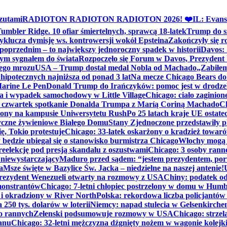
zutami
RADIOTON RADIOTON RADIOTON 2026! ❤️
IL: Evans
mbler Ridge. 10 ofiar śmiertelnych, sprawcą 18-latek
Trump do sz
yklucza dymisję ws. kontrowersji wokół Epsteina
Zakończyły się 
poprzednim – to największy jednoroczny spadek w historii
Davos: 
nym sygnałem do świata
Rozpoczęło się Forum w Davos, Prezydent
nego mrozu
USA – Trump dostał medal Nobla od Machado
„Zabiłem 
ipotecznych najniższa od ponad 3 lat
Na mecze Chicago Bears do 
 Marine Le Pen
Donald Trump do Irańczyków: pomoc jest w drodze
na i wypadek samochodowy w Little Village
Chicago: ciało zaginion
czwartek spotkanie Donalda Trumpa z Maríą Coriną Machado
Ch
ony na kampusie Uniwersytetu Rush
Po 25 latach kraje UE ostate
czne żywieniowe Białego Domu
Stany Zjednoczone przedstawiły p
ę, Tokio protestuje
Chicago: 33-latek oskarżony o kradzież towaró
ędzie ubiegał się o stanowisko burmistrza Chicago
Włochy mogą 
reelekcję pod presją skandalu z oszustwami
Chicago: 3 osoby rann
 niewystarczający
Maduro przed sądem: “jestem prezydentem, po
a
Msze święte w Bazylice Św. Jacka – niedzielne na naszej antenie!
rezydent Wenezueli otwarty na rozmowy z USA
Chiny: podatek o
monstrantów
Chicago: 7-letni chłopiec postrzelony w domu w Hum
y i okradziony w River North
Polska: rekordowa liczba policjantów
250 tys. dolarów w loterii
Niemcy: napad stulecia w Gelsenkirche
ko rannych
Zełenski podsumowuje rozmowy w USA
Chicago: strzel
anu
Chicago: 32-letni mężczyzna dźgnięty nożem w wagonie kolej