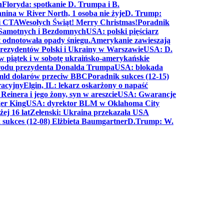
n
Floryda: spotkanie D. Trumpa i B.
anina w River North, 1 osoba nie żyje
D. Trump:
ki CTA
Wesołych Świąt! Merry Christmas!
Poradnik
a Samotnych i Bezdomnych
USA: polski pięściarz
t odnotowała opady śniegu.
Amerykanie zawieszają
prezydentów Polski i Ukrainy w Warszawie
USA: D.
w piątek i w sobotę ukraińsko-amerykańskie
arodu prezydenta Donalda Trumpa
USA: blokada
 mld dolarów przeciw BBC
Poradnik sukces (12-15)
racyjny
Elgin, IL: lekarz oskarżony o napaść
inera i jego żony, syn w areszcie
USA: Gwarancje
er King
USA: dyrektor BLM w Oklahoma City
ej 16 lat
Zełenski: Ukraina przekazała USA
 sukces (12-08) Elżbieta Baumgartner
D.Trump: W.