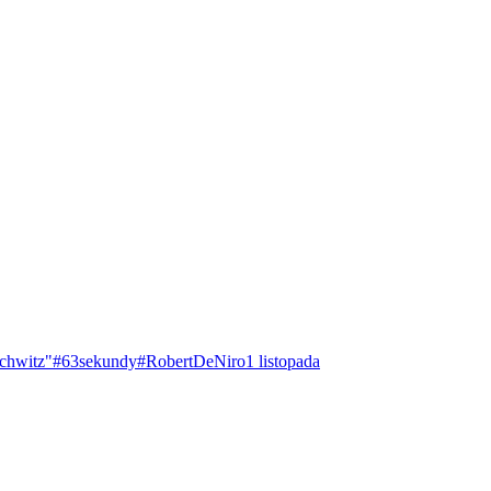
chwitz"
#63sekundy
#RobertDeNiro
1 listopada