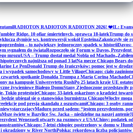
zutami
RADIOTON RADIOTON RADIOTON 2026! ❤️
IL: Evans
mbler Ridge. 10 ofiar śmiertelnych, sprawcą 18-latek
Trump do sz
yklucza dymisję ws. kontrowersji wokół Epsteina
Zakończyły się 
poprzednim – to największy jednoroczny spadek w historii
Davos: 
nym sygnałem do świata
Rozpoczęło się Forum w Davos, Prezydent
nego mrozu
USA – Trump dostał medal Nobla od Machado
„Zabiłem 
ipotecznych najniższa od ponad 3 lat
Na mecze Chicago Bears do 
 Marine Le Pen
Donald Trump do Irańczyków: pomoc jest w drodze
na i wypadek samochodowy w Little Village
Chicago: ciało zaginion
czwartek spotkanie Donalda Trumpa z Maríą Coriną Machado
Ch
ony na kampusie Uniwersytetu Rush
Po 25 latach kraje UE ostate
czne żywieniowe Białego Domu
Stany Zjednoczone przedstawiły p
ę, Tokio protestuje
Chicago: 33-latek oskarżony o kradzież towaró
ędzie ubiegał się o stanowisko burmistrza Chicago
Włochy mogą 
reelekcję pod presją skandalu z oszustwami
Chicago: 3 osoby rann
 niewystarczający
Maduro przed sądem: “jestem prezydentem, po
a
Msze święte w Bazylice Św. Jacka – niedzielne na naszej antenie!
rezydent Wenezueli otwarty na rozmowy z USA
Chiny: podatek o
monstrantów
Chicago: 7-letni chłopiec postrzelony w domu w Hum
y i okradziony w River North
Polska: rekordowa liczba policjantów