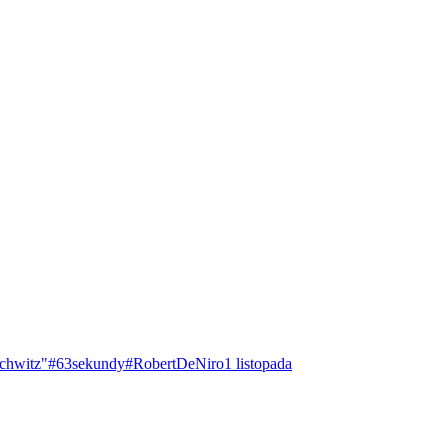
chwitz"
#63sekundy
#RobertDeNiro
1 listopada