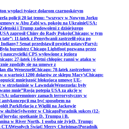
ton wypłaci tysiące dolarom czarnoskórym
efa policji 20 lat temu: “wszyscy w Nowym Jorku
rozmowy w Abu Zabi ws. pokoju na Ukrainie
USA:
Zełenski i Trump zadowoleni z dzisiejszego
 USA zaprosił Chiny do Rady Pokoju
Chicago: w tym
tatę”: 11-latek z Pensylwanii zastrzelił ojca po
Indiany? Senat przedstawił projekt ustawy
Paryż:
Była burmistrz Chicago Lightfoot pozwana przez
ej nauczycielki CPS wyłowione z jeziora
icago: 27-latek i 6-letni chłopiec ranni w ataku w
cznie zgodziły się na umowę z
lan dla Wenezueli
Chicago: 78-latek zastrzelony w
w o wartości 1200 dolarów ze sklepu Macy’s
Chicago:
opuścić mniejszość blokującą umowę UE-
e w strzelaninie w Lawndale
Wenezuela: były
rwano mnie”
Rosja potępia USA za akcję w
USA: udaremniony zamach terrorystyczny w
d antykoncepcji ma być sposobem na
boldt Park
Relacja z Wigilii na Jackowie
 w służbie
Sylwester w Chicago
Poradnik sukces (12-
n
Floryda: spotkanie D. Trumpa i B.
anina w River North, 1 osoba nie żyje
D. Trump:
ki CTA
Wesołych Świąt! Merry Christmas!
Poradnik