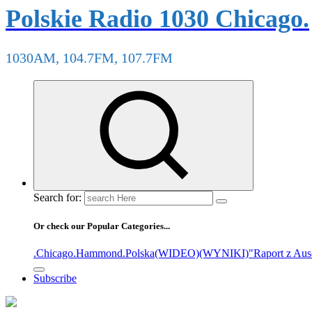
Polskie Radio 1030 Chicago.
1030AM, 104.7FM, 107.7FM
Search for:
Or check our Popular Categories...
.Chicago
.Hammond
.Polska
(WIDEO)
(WYNIKI)
"Raport z Aus
Subscribe