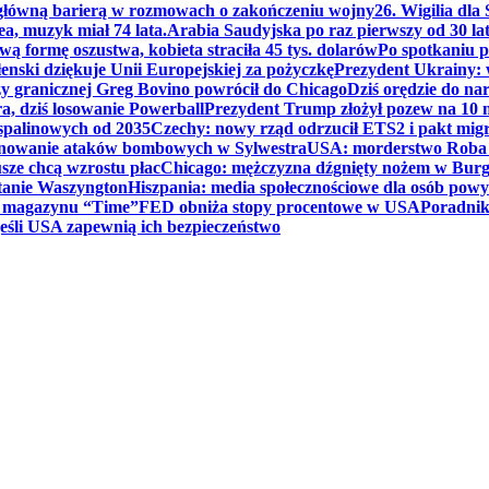
 główną barierą w rozmowach o zakończeniu wojny
26. Wigilia dl
ea, muzyk miał 74 lata.
Arabia Saudyjska po raz pierwszy od 30 la
ą formę oszustwa, kobieta straciła 45 tys. dolarów
Po spotkaniu 
enski dziękuje Unii Europejskiej za pożyczkę
Prezydent Ukrainy: 
y granicznej Greg Bovino powrócił do Chicago
Dziś orędzie do n
a, dziś losowanie Powerball
Prezydent Trump złożył pozew na 10
 spalinowych od 2035
Czechy: nowy rząd odrzucił ETS2 i pakt mig
planowanie ataków bombowych w Sylwestra
USA: morderstwo Roba Re
usze chcą wzrostu płac
Chicago: mężczyzna dźgnięty nożem w Burg
tanie Waszyngton
Hiszpania: media społecznościowe dla osób powyż
u magazynu “Time”
FED obniża stopy procentowe w USA
Poradnik
eśli USA zapewnią ich bezpieczeństwo