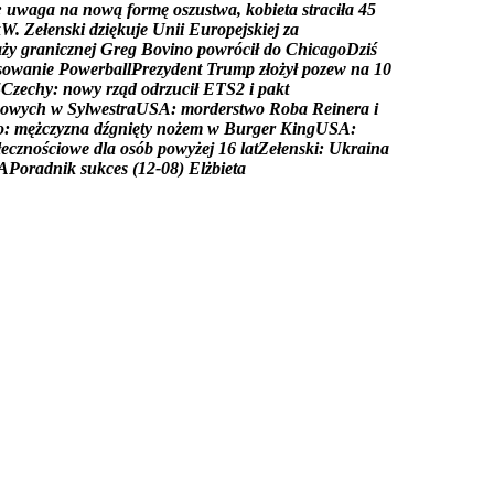
:
u
w
a
g
a
n
a
n
o
w
ą
f
o
r
m
ę
o
s
z
u
s
t
w
a
,
k
o
b
i
e
t
a
s
t
r
a
c
i
ł
a
4
5
k
W
.
Z
e
ł
e
n
s
k
i
d
z
i
ę
k
u
j
e
U
n
i
i
E
u
r
o
p
e
j
s
k
i
e
j
z
a
a
ż
y
g
r
a
n
i
c
z
n
e
j
G
r
e
g
B
o
v
i
n
o
p
o
w
r
ó
c
i
ł
d
o
C
h
i
c
a
g
o
D
z
i
ś
s
o
w
a
n
i
e
P
o
w
e
r
b
a
l
l
P
r
e
z
y
d
e
n
t
T
r
u
m
p
z
ł
o
ż
y
ł
p
o
z
e
w
n
a
1
0
5
C
z
e
c
h
y
:
n
o
w
y
r
z
ą
d
o
d
r
z
u
c
i
ł
E
T
S
2
i
p
a
k
t
o
w
y
c
h
w
S
y
l
w
e
s
t
r
a
U
S
A
:
m
o
r
d
e
r
s
t
w
o
R
o
b
a
R
e
i
n
e
r
a
i
o
:
m
ę
ż
c
z
y
z
n
a
d
ź
g
n
i
ę
t
y
n
o
ż
e
m
w
B
u
r
g
e
r
K
i
n
g
U
S
A
:
ł
e
c
z
n
o
ś
c
i
o
w
e
d
l
a
o
s
ó
b
p
o
w
y
ż
e
j
1
6
l
a
t
Z
e
ł
e
n
s
k
i
:
U
k
r
a
i
n
a
A
P
o
r
a
d
n
i
k
s
u
k
c
e
s
(
1
2
-
0
8
)
E
l
ż
b
i
e
t
a