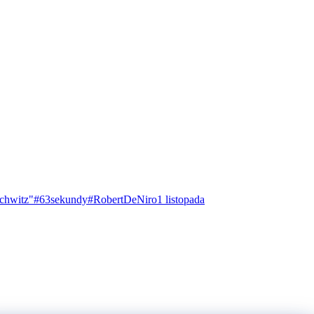
chwitz"
#63sekundy
#RobertDeNiro
1 listopada