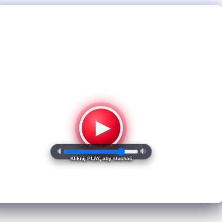
▶
Kliknij PLAY, aby słuchać