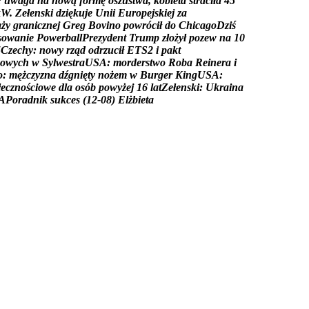
:
u
w
a
g
a
n
a
n
o
w
ą
f
o
r
m
ę
o
s
z
u
s
t
w
a
,
k
o
b
i
e
t
a
s
t
r
a
c
i
ł
a
4
5
k
W
.
Z
e
ł
e
n
s
k
i
d
z
i
ę
k
u
j
e
U
n
i
i
E
u
r
o
p
e
j
s
k
i
e
j
z
a
a
ż
y
g
r
a
n
i
c
z
n
e
j
G
r
e
g
B
o
v
i
n
o
p
o
w
r
ó
c
i
ł
d
o
C
h
i
c
a
g
o
D
z
i
ś
s
o
w
a
n
i
e
P
o
w
e
r
b
a
l
l
P
r
e
z
y
d
e
n
t
T
r
u
m
p
z
ł
o
ż
y
ł
p
o
z
e
w
n
a
1
0
5
C
z
e
c
h
y
:
n
o
w
y
r
z
ą
d
o
d
r
z
u
c
i
ł
E
T
S
2
i
p
a
k
t
o
w
y
c
h
w
S
y
l
w
e
s
t
r
a
U
S
A
:
m
o
r
d
e
r
s
t
w
o
R
o
b
a
R
e
i
n
e
r
a
i
o
:
m
ę
ż
c
z
y
z
n
a
d
ź
g
n
i
ę
t
y
n
o
ż
e
m
w
B
u
r
g
e
r
K
i
n
g
U
S
A
:
ł
e
c
z
n
o
ś
c
i
o
w
e
d
l
a
o
s
ó
b
p
o
w
y
ż
e
j
1
6
l
a
t
Z
e
ł
e
n
s
k
i
:
U
k
r
a
i
n
a
A
P
o
r
a
d
n
i
k
s
u
k
c
e
s
(
1
2
-
0
8
)
E
l
ż
b
i
e
t
a