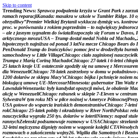
Skip to content
Trending News:
S
p
r
a
w
c
a
p
o
d
p
a
l
e
n
i
a
k
r
z
y
ż
a
w
G
r
a
n
t
P
a
r
k
z
z
a
r
z
u
t
r
a
m
a
c
h
r
e
p
a
r
a
c
j
i
K
a
n
a
d
a
:
m
a
s
a
k
r
a
w
s
z
k
o
l
e
w
T
u
m
b
l
e
r
R
i
d
g
e
.
1
0
o
o
b
r
z
y
d
l
i
w
y
”
P
r
e
m
i
e
r
W
i
e
l
k
i
e
j
B
r
y
t
a
n
i
i
w
y
k
l
u
c
z
a
d
y
m
i
s
j
ę
w
s
.
k
o
n
t
r
o
w
p
r
o
c
.
w
p
o
r
ó
w
n
a
n
i
u
z
r
o
k
i
e
m
p
o
p
r
z
e
d
n
i
m
–
t
o
n
a
j
w
i
ę
k
s
z
y
j
e
d
n
o
r
o
c
z
–
a
l
e
z
j
a
s
n
y
m
s
y
g
n
a
ł
e
m
d
o
ś
w
i
a
t
a
R
o
z
p
o
c
z
ę
ł
o
s
i
ę
F
o
r
u
m
w
D
a
v
o
s
,
a
r
k
t
y
c
z
n
e
g
o
m
r
o
z
u
U
S
A
–
T
r
u
m
p
d
o
s
t
a
ł
m
e
d
a
l
N
o
b
l
a
o
d
M
a
c
h
a
d
o
„
h
i
p
o
t
e
c
z
n
y
c
h
n
a
j
n
i
ż
s
z
a
o
d
p
o
n
a
d
3
l
a
t
N
a
m
e
c
z
e
C
h
i
c
a
g
o
B
e
a
r
s
d
o
I
P
e
n
D
o
n
a
l
d
T
r
u
m
p
d
o
I
r
a
ń
c
z
y
k
ó
w
:
p
o
m
o
c
j
e
s
t
w
d
r
o
d
z
e
B
y
ł
a
b
u
r
m
i
s
a
m
o
c
h
o
d
o
w
y
w
L
i
t
t
l
e
V
i
l
l
a
g
e
C
h
i
c
a
g
o
:
c
i
a
ł
o
z
a
g
i
n
i
o
n
e
j
n
a
u
c
z
y
c
i
e
l
k
T
r
u
m
p
a
z
M
a
r
í
ą
C
o
r
i
n
ą
M
a
c
h
a
d
o
C
h
i
c
a
g
o
:
2
7
-
l
a
t
e
k
i
6
-
l
e
t
n
i
c
h
ł
o
p
i
2
5
l
a
t
a
c
h
k
r
a
j
e
U
E
o
s
t
a
t
e
c
z
n
i
e
z
g
o
d
z
i
ł
y
s
i
ę
n
a
u
m
o
w
ę
z
M
e
r
c
o
s
u
r
e
d
l
a
W
e
n
e
z
u
e
l
i
C
h
i
c
a
g
o
:
7
8
-
l
a
t
e
k
z
a
s
t
r
z
e
l
o
n
y
w
d
o
m
u
w
p
o
ł
u
d
n
i
o
w
o
-
1
2
0
0
d
o
l
a
r
ó
w
z
e
s
k
l
e
p
u
M
a
c
y
’
s
C
h
i
c
a
g
o
:
b
ó
j
k
a
i
p
c
h
n
i
ę
c
i
e
n
o
ż
e
m
n
b
l
o
k
u
j
ą
c
ą
u
m
o
w
ę
U
E
-
M
e
r
c
o
s
u
r
M
i
n
n
e
s
o
t
a
:
g
u
b
e
r
n
a
t
o
r
T
i
m
W
a
l
t
z
r
L
a
w
n
d
a
l
e
W
e
n
e
z
u
e
l
a
:
b
y
ł
y
k
a
n
d
y
d
a
t
o
p
o
z
y
c
j
i
m
ó
w
i
,
ż
e
o
b
a
l
e
n
i
e
M
a
a
k
c
j
ę
w
W
e
n
e
z
u
e
l
i
C
h
i
c
a
g
o
:
r
a
b
u
n
e
k
w
s
k
l
e
p
i
e
7
-
E
l
e
v
e
n
w
c
e
n
t
r
u
m
S
y
l
w
e
s
t
r
a
W
t
y
m
r
o
k
u
M
Ś
w
p
i
ł
c
e
n
o
ż
n
e
j
w
A
m
e
r
y
c
e
P
ó
ł
n
o
c
n
e
j
P
r
e
z
U
S
A
g
o
t
o
w
e
d
o
w
s
p
a
r
c
i
a
i
r
a
ń
s
k
i
c
h
d
e
m
o
n
s
t
r
a
n
t
ó
w
C
h
i
c
a
g
o
:
7
-
l
e
t
n
i
r
o
k
C
h
i
c
a
g
o
:
2
5
-
l
a
t
e
k
p
o
b
i
t
y
i
o
k
r
a
d
z
i
o
n
y
w
R
i
v
e
r
N
o
r
t
h
P
o
l
s
k
a
:
r
e
k
n
a
u
c
z
y
c
i
e
l
k
a
w
y
g
r
a
ł
a
2
5
0
t
y
s
.
d
o
l
a
r
ó
w
w
l
o
t
e
r
i
i
N
i
e
m
c
y
:
n
a
p
a
d
s
t
u
l
e
r
a
n
n
y
c
h
Z
e
ł
e
n
s
k
i
p
o
d
s
u
m
o
w
u
j
e
r
o
z
m
o
w
y
w
U
S
A
C
h
i
c
a
g
o
:
s
t
r
z
e
l
a
n
i
3
2
-
l
e
t
n
i
m
ę
ż
c
z
y
z
n
a
d
ź
g
n
i
ę
t
y
n
o
ż
e
m
w
w
a
g
o
n
i
e
k
o
l
e
j
k
i
C
T
A
W
e
s
o
ł
y
c
h
r
o
z
m
o
w
a
c
h
o
z
a
k
o
ń
c
z
e
n
i
u
w
o
j
n
y
2
6
.
W
i
g
i
l
i
a
d
l
a
S
a
m
o
t
n
y
c
h
i
B
e
z
d
o