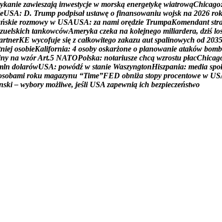
y
k
a
n
i
e
z
a
w
i
e
s
z
a
j
ą
i
n
w
e
s
t
y
c
j
e
w
m
o
r
s
k
ą
e
n
e
r
g
e
t
y
k
ę
w
i
a
t
r
o
w
ą
C
h
i
c
a
g
o
e
U
S
A
:
D
.
T
r
u
m
p
p
o
d
p
i
s
a
ł
u
s
t
a
w
ę
o
f
i
n
a
n
s
o
w
a
n
i
u
w
o
j
s
k
n
a
2
0
2
6
r
o
a
ń
s
k
i
e
r
o
z
m
o
w
y
w
U
S
A
U
S
A
:
z
a
n
a
m
i
o
r
ę
d
z
i
e
T
r
u
m
p
a
K
o
m
e
n
d
a
n
t
s
t
r
z
u
e
l
s
k
i
c
h
t
a
n
k
o
w
c
ó
w
A
m
e
r
y
k
a
c
z
e
k
a
n
a
k
o
l
e
j
n
e
g
o
m
i
l
i
a
r
d
e
r
a
,
d
z
i
ś
l
o
a
r
t
n
e
r
K
E
w
y
c
o
f
u
j
e
s
i
ę
z
c
a
ł
k
o
w
i
t
e
g
o
z
a
k
a
z
u
a
u
t
s
p
a
l
i
n
o
w
y
c
h
o
d
2
0
3
t
n
i
e
j
o
s
o
b
i
e
K
a
l
i
f
o
r
n
i
a
:
4
o
s
o
b
y
o
s
k
a
r
ż
o
n
e
o
p
l
a
n
o
w
a
n
i
e
a
t
a
k
ó
w
b
o
m
b
i
n
y
n
a
w
z
ó
r
A
r
t
.
5
N
A
T
O
P
o
l
s
k
a
:
n
o
t
a
r
i
u
s
z
e
c
h
c
ą
w
z
r
o
s
t
u
p
ł
a
c
C
h
i
c
a
g
m
l
n
d
o
l
a
r
ó
w
U
S
A
:
p
o
w
ó
d
ź
w
s
t
a
n
i
e
W
a
s
z
y
n
g
t
o
n
H
i
s
z
p
a
n
i
a
:
m
e
d
i
a
s
p
o
o
s
o
b
a
m
i
r
o
k
u
m
a
g
a
z
y
n
u
“
T
i
m
e
”
F
E
D
o
b
n
i
ż
a
s
t
o
p
y
p
r
o
c
e
n
t
o
w
e
w
U
S
n
s
k
i
–
w
y
b
o
r
y
m
o
ż
l
i
w
e
,
j
e
ś
l
i
U
S
A
z
a
p
e
w
n
i
ą
i
c
h
b
e
z
p
i
e
c
z
e
ń
s
t
w
o