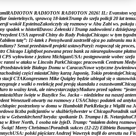
a
m
i
R
A
D
I
O
T
O
N
R
A
D
I
O
T
O
N
R
A
D
I
O
T
O
N
2
0
2
6
!
I
L
:
E
v
a
n
s
t
o
n
w
y
f
i
a
r
ś
m
i
e
r
t
e
l
n
y
c
h
,
s
p
r
a
w
c
ą
1
8
-
l
a
t
e
k
T
r
u
m
p
d
o
s
z
e
f
a
p
o
l
i
c
j
i
2
0
l
a
t
t
e
m
u
e
r
s
j
i
w
o
k
ó
ł
E
p
s
t
e
i
n
a
Z
a
k
o
ń
c
z
y
ł
y
s
i
ę
r
o
z
m
o
w
y
w
A
b
u
Z
a
b
i
w
s
.
p
o
k
o
j
u
n
y
s
p
a
d
e
k
w
h
i
s
t
o
r
i
i
D
a
v
o
s
:
Z
e
ł
e
n
s
k
i
i
T
r
u
m
p
z
a
d
o
w
o
l
e
n
i
z
d
z
i
s
i
e
j
s
z
e
g
P
r
e
z
y
d
e
n
t
U
S
A
z
a
p
r
o
s
i
ł
C
h
i
n
y
d
o
R
a
d
y
P
o
k
o
j
u
C
h
i
c
a
g
o
:
w
t
y
m
t
y
g
o
d
Z
a
b
i
ł
e
m
t
a
t
ę
”
:
1
1
-
l
a
t
e
k
z
P
e
n
s
y
l
w
a
n
i
i
z
a
s
t
r
z
e
l
i
ł
o
j
c
a
p
o
z
a
b
r
a
n
i
u
m
u
k
n
d
i
a
n
y
?
S
e
n
a
t
p
r
z
e
d
s
t
a
w
i
ł
p
r
o
j
e
k
t
u
s
t
a
w
y
P
a
r
y
ż
:
r
o
z
p
o
c
z
ą
ł
s
i
ę
p
r
o
c
e
s
,
s
t
r
z
C
h
i
c
a
g
o
L
i
g
h
t
f
o
o
t
p
o
z
w
a
n
a
p
r
z
e
z
b
a
n
k
z
a
n
i
e
u
r
e
g
u
l
o
w
a
n
e
p
ł
a
t
n
i
C
P
S
w
y
ł
o
w
i
o
n
e
z
j
e
z
i
o
r
a
M
i
c
h
i
g
a
n
U
S
A
:
p
o
s
t
ę
p
o
w
a
n
i
e
w
o
b
e
c
s
z
e
f
a
e
c
r
a
n
n
i
w
a
t
a
k
u
w
L
i
n
c
o
l
n
P
a
r
k
C
h
i
c
a
g
o
:
p
r
a
c
o
w
n
i
k
C
e
n
t
r
u
m
M
e
d
y
m
P
r
z
e
d
s
t
a
w
i
c
i
e
l
e
B
i
a
ł
e
g
o
D
o
m
u
w
C
a
r
a
c
a
s
N
o
w
e
w
y
t
y
c
z
n
e
ż
y
w
i
e
n
i
o
w
z
a
c
h
o
d
n
i
e
j
c
z
ę
ś
c
i
m
i
a
s
t
a
C
h
i
n
y
k
a
r
z
ą
J
a
p
o
n
i
ę
,
T
o
k
i
o
p
r
o
t
e
s
t
u
j
e
C
h
i
c
a
a
s
t
a
c
j
i
C
T
A
K
o
n
g
r
e
s
m
e
n
M
i
k
e
Q
u
i
g
l
e
y
b
ę
d
z
i
e
u
b
i
e
g
a
ł
s
i
ę
o
s
t
a
n
o
w
i
s
k
e
z
y
g
n
u
j
e
z
w
a
l
k
i
o
r
e
e
l
e
k
c
j
ę
p
o
d
p
r
e
s
j
ą
s
k
a
n
d
a
l
u
z
o
s
z
u
s
t
w
a
m
i
C
h
i
c
a
g
d
u
r
o
t
o
w
a
ż
n
y
k
r
o
k
,
a
l
e
n
i
e
w
y
s
t
a
r
c
z
a
j
ą
c
y
M
a
d
u
r
o
p
r
z
e
d
s
ą
d
e
m
:
“
j
e
s
t
e
m
i
a
s
t
a
M
s
z
e
ś
w
i
ę
t
e
w
B
a
z
y
l
i
c
e
Ś
w
.
J
a
c
k
a
–
n
i
e
d
z
i
e
l
n
e
n
a
n
a
s
z
e
j
a
n
t
e
n
y
d
e
n
t
W
e
n
e
z
u
e
l
i
o
t
w
a
r
t
y
n
a
r
o
z
m
o
w
y
z
U
S
A
C
h
i
n
y
:
p
o
d
a
t
e
k
o
d
a
n
t
y
k
c
h
ł
o
p
i
e
c
p
o
s
t
r
z
e
l
o
n
y
w
d
o
m
u
w
H
u
m
b
o
l
d
t
P
a
r
k
R
e
l
a
c
j
a
z
W
i
g
i
l
i
i
n
a
J
o
r
d
o
w
a
l
i
c
z
b
a
p
o
l
i
c
j
a
n
t
ó
w
w
s
ł
u
ż
b
i
e
S
y
l
w
e
s
t
e
r
w
C
h
i
c
a
g
o
P
o
r
a
d
n
i
k
s
u
c
i
a
w
G
e
l
s
e
n
k
i
r
c
h
e
n
F
l
o
r
y
d
a
:
s
p
o
t
k
a
n
i
e
D
.
T
r
u
m
p
a
i
B
.
N
e
t
a
n
j
a
h
u
C
n
a
w
R
i
v
e
r
N
o
r
t
h
,
1
o
s
o
b
a
n
i
e
ż
y
j
e
D
.
T
r
u
m
p
:
“
m
i
a
ł
e
m
d
o
b
r
ą
r
o
z
m
o
w
Ś
w
i
ą
t
!
M
e
r
r
y
C
h
r
i
s
t
m
a
s
!
P
o
r
a
d
n
i
k
s
u
k
c
e
s
(
1
2
-
2
2
)
E
l
ż
b
i
e
t
a
B
a
u
m
g
a
r
m
n
y
c
h
U
S
A
:
p
o
l
s
k
i
p
i
ę
ś
c
i
a
r
z
A
n
d
r
z
e
j
W
a
w
r
z
y
k
t
r
a
f
i
ł
d
o
a
r
e
s
z
t
u
n
a
F
l