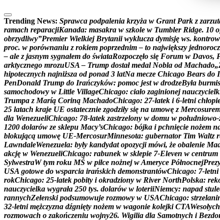
Trending News:
S
p
r
a
w
c
a
p
o
d
p
a
l
e
n
i
a
k
r
z
y
ż
a
w
G
r
a
n
t
P
a
r
k
z
z
a
r
z
u
t
r
a
m
a
c
h
r
e
p
a
r
a
c
j
i
K
a
n
a
d
a
:
m
a
s
a
k
r
a
w
s
z
k
o
l
e
w
T
u
m
b
l
e
r
R
i
d
g
e
.
1
0
o
o
b
r
z
y
d
l
i
w
y
”
P
r
e
m
i
e
r
W
i
e
l
k
i
e
j
B
r
y
t
a
n
i
i
w
y
k
l
u
c
z
a
d
y
m
i
s
j
ę
w
s
.
k
o
n
t
r
o
w
p
r
o
c
.
w
p
o
r
ó
w
n
a
n
i
u
z
r
o
k
i
e
m
p
o
p
r
z
e
d
n
i
m
–
t
o
n
a
j
w
i
ę
k
s
z
y
j
e
d
n
o
r
o
c
z
–
a
l
e
z
j
a
s
n
y
m
s
y
g
n
a
ł
e
m
d
o
ś
w
i
a
t
a
R
o
z
p
o
c
z
ę
ł
o
s
i
ę
F
o
r
u
m
w
D
a
v
o
s
,
a
r
k
t
y
c
z
n
e
g
o
m
r
o
z
u
U
S
A
–
T
r
u
m
p
d
o
s
t
a
ł
m
e
d
a
l
N
o
b
l
a
o
d
M
a
c
h
a
d
o
„
h
i
p
o
t
e
c
z
n
y
c
h
n
a
j
n
i
ż
s
z
a
o
d
p
o
n
a
d
3
l
a
t
N
a
m
e
c
z
e
C
h
i
c
a
g
o
B
e
a
r
s
d
o
I
P
e
n
D
o
n
a
l
d
T
r
u
m
p
d
o
I
r
a
ń
c
z
y
k
ó
w
:
p
o
m
o
c
j
e
s
t
w
d
r
o
d
z
e
B
y
ł
a
b
u
r
m
i
s
a
m
o
c
h
o
d
o
w
y
w
L
i
t
t
l
e
V
i
l
l
a
g
e
C
h
i
c
a
g
o
:
c
i
a
ł
o
z
a
g
i
n
i
o
n
e
j
n
a
u
c
z
y
c
i
e
l
k
T
r
u
m
p
a
z
M
a
r
í
ą
C
o
r
i
n
ą
M
a
c
h
a
d
o
C
h
i
c
a
g
o
:
2
7
-
l
a
t
e
k
i
6
-
l
e
t
n
i
c
h
ł
o
p
i
2
5
l
a
t
a
c
h
k
r
a
j
e
U
E
o
s
t
a
t
e
c
z
n
i
e
z
g
o
d
z
i
ł
y
s
i
ę
n
a
u
m
o
w
ę
z
M
e
r
c
o
s
u
r
e
d
l
a
W
e
n
e
z
u
e
l
i
C
h
i
c
a
g
o
:
7
8
-
l
a
t
e
k
z
a
s
t
r
z
e
l
o
n
y
w
d
o
m
u
w
p
o
ł
u
d
n
i
o
w
o
-
1
2
0
0
d
o
l
a
r
ó
w
z
e
s
k
l
e
p
u
M
a
c
y
’
s
C
h
i
c
a
g
o
:
b
ó
j
k
a
i
p
c
h
n
i
ę
c
i
e
n
o
ż
e
m
n
b
l
o
k
u
j
ą
c
ą
u
m
o
w
ę
U
E
-
M
e
r
c
o
s
u
r
M
i
n
n
e
s
o
t
a
:
g
u
b
e
r
n
a
t
o
r
T
i
m
W
a
l
t
z
r
L
a
w
n
d
a
l
e
W
e
n
e
z
u
e
l
a
:
b
y
ł
y
k
a
n
d
y
d
a
t
o
p
o
z
y
c
j
i
m
ó
w
i
,
ż
e
o
b
a
l
e
n
i
e
M
a
a
k
c
j
ę
w
W
e
n
e
z
u
e
l
i
C
h
i
c
a
g
o
:
r
a
b
u
n
e
k
w
s
k
l
e
p
i
e
7
-
E
l
e
v
e
n
w
c
e
n
t
r
u
m
S
y
l
w
e
s
t
r
a
W
t
y
m
r
o
k
u
M
Ś
w
p
i
ł
c
e
n
o
ż
n
e
j
w
A
m
e
r
y
c
e
P
ó
ł
n
o
c
n
e
j
P
r
e
z
U
S
A
g
o
t
o
w
e
d
o
w
s
p
a
r
c
i
a
i
r
a
ń
s
k
i
c
h
d
e
m
o
n
s
t
r
a
n
t
ó
w
C
h
i
c
a
g
o
:
7
-
l
e
t
n
i
r
o
k
C
h
i
c
a
g
o
:
2
5
-
l
a
t
e
k
p
o
b
i
t
y
i
o
k
r
a
d
z
i
o
n
y
w
R
i
v
e
r
N
o
r
t
h
P
o
l
s
k
a
:
r
e
k
n
a
u
c
z
y
c
i
e
l
k
a
w
y
g
r
a
ł
a
2
5
0
t
y
s
.
d
o
l
a
r
ó
w
w
l
o
t
e
r
i
i
N
i
e
m
c
y
:
n
a
p
a
d
s
t
u
l
e
r
a
n
n
y
c
h
Z
e
ł
e
n
s
k
i
p
o
d
s
u
m
o
w
u
j
e
r
o
z
m
o
w
y
w
U
S
A
C
h
i
c
a
g
o
:
s
t
r
z
e
l
a
n
i
3
2
-
l
e
t
n
i
m
ę
ż
c
z
y
z
n
a
d
ź
g
n
i
ę
t
y
n
o
ż
e
m
w
w
a
g
o
n
i
e
k
o
l
e
j
k
i
C
T
A
W
e
s
o
ł
y
c
h
r
o
z
m
o
w
a
c
h
o
z
a
k
o
ń
c
z
e
n
i
u
w
o
j
n
y
2
6
.
W
i
g
i
l
i
a
d
l
a
S
a
m
o
t
n
y
c
h
i
B
e
z
d
o