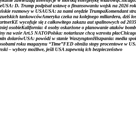
y
k
a
n
i
e
z
a
w
i
e
s
z
a
j
ą
i
n
w
e
s
t
y
c
j
e
w
m
o
r
s
k
ą
e
n
e
r
g
e
t
y
k
ę
w
i
a
t
r
o
w
ą
C
h
i
c
a
g
o
e
U
S
A
:
D
.
T
r
u
m
p
p
o
d
p
i
s
a
ł
u
s
t
a
w
ę
o
f
i
n
a
n
s
o
w
a
n
i
u
w
o
j
s
k
n
a
2
0
2
6
r
o
a
ń
s
k
i
e
r
o
z
m
o
w
y
w
U
S
A
U
S
A
:
z
a
n
a
m
i
o
r
ę
d
z
i
e
T
r
u
m
p
a
K
o
m
e
n
d
a
n
t
s
t
r
z
u
e
l
s
k
i
c
h
t
a
n
k
o
w
c
ó
w
A
m
e
r
y
k
a
c
z
e
k
a
n
a
k
o
l
e
j
n
e
g
o
m
i
l
i
a
r
d
e
r
a
,
d
z
i
ś
l
o
a
r
t
n
e
r
K
E
w
y
c
o
f
u
j
e
s
i
ę
z
c
a
ł
k
o
w
i
t
e
g
o
z
a
k
a
z
u
a
u
t
s
p
a
l
i
n
o
w
y
c
h
o
d
2
0
3
t
n
i
e
j
o
s
o
b
i
e
K
a
l
i
f
o
r
n
i
a
:
4
o
s
o
b
y
o
s
k
a
r
ż
o
n
e
o
p
l
a
n
o
w
a
n
i
e
a
t
a
k
ó
w
b
o
m
b
i
n
y
n
a
w
z
ó
r
A
r
t
.
5
N
A
T
O
P
o
l
s
k
a
:
n
o
t
a
r
i
u
s
z
e
c
h
c
ą
w
z
r
o
s
t
u
p
ł
a
c
C
h
i
c
a
g
m
l
n
d
o
l
a
r
ó
w
U
S
A
:
p
o
w
ó
d
ź
w
s
t
a
n
i
e
W
a
s
z
y
n
g
t
o
n
H
i
s
z
p
a
n
i
a
:
m
e
d
i
a
s
p
o
o
s
o
b
a
m
i
r
o
k
u
m
a
g
a
z
y
n
u
“
T
i
m
e
”
F
E
D
o
b
n
i
ż
a
s
t
o
p
y
p
r
o
c
e
n
t
o
w
e
w
U
S
n
s
k
i
–
w
y
b
o
r
y
m
o
ż
l
i
w
e
,
j
e
ś
l
i
U
S
A
z
a
p
e
w
n
i
ą
i
c
h
b
e
z
p
i
e
c
z
e
ń
s
t
w
o