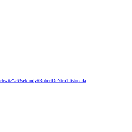
chwitz"
#63sekundy
#RobertDeNiro
1 listopada