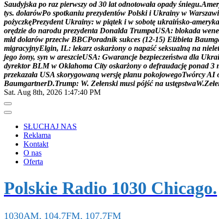
S
a
u
d
y
j
s
k
a
p
o
r
a
z
p
i
e
r
w
s
z
y
o
d
3
0
l
a
t
o
d
n
o
t
o
w
a
ł
a
o
p
a
d
y
ś
n
i
e
g
u
.
A
m
e
r
t
y
s
.
d
o
l
a
r
ó
w
P
o
s
p
o
t
k
a
n
i
u
p
r
e
z
y
d
e
n
t
ó
w
P
o
l
s
k
i
i
U
k
r
a
i
n
y
w
W
a
r
s
z
a
w
i
p
o
ż
y
c
z
k
ę
P
r
e
z
y
d
e
n
t
U
k
r
a
i
n
y
:
w
p
i
ą
t
e
k
i
w
s
o
b
o
t
ę
u
k
r
a
i
ń
s
k
o
-
a
m
e
r
y
k
o
r
ę
d
z
i
e
d
o
n
a
r
o
d
u
p
r
e
z
y
d
e
n
t
a
D
o
n
a
l
d
a
T
r
u
m
p
a
U
S
A
:
b
l
o
k
a
d
a
w
e
n
e
m
l
d
d
o
l
a
r
ó
w
p
r
z
e
c
i
w
B
B
C
P
o
r
a
d
n
i
k
s
u
k
c
e
s
(
1
2
-
1
5
)
E
l
ż
b
i
e
t
a
B
a
u
m
g
m
i
g
r
a
c
y
j
n
y
E
l
g
i
n
,
I
L
:
l
e
k
a
r
z
o
s
k
a
r
ż
o
n
y
o
n
a
p
a
ś
ć
s
e
k
s
u
a
l
n
ą
n
a
n
i
e
l
e
j
e
g
o
ż
o
n
y
,
s
y
n
w
a
r
e
s
z
c
i
e
U
S
A
:
G
w
a
r
a
n
c
j
e
b
e
z
p
i
e
c
z
e
ń
s
t
w
a
d
l
a
U
k
r
a
d
y
r
e
k
t
o
r
B
L
M
w
O
k
l
a
h
o
m
a
C
i
t
y
o
s
k
a
r
ż
o
n
y
o
d
e
f
r
a
u
d
a
c
j
ę
p
o
n
a
d
3
p
r
z
e
k
a
z
a
ł
a
U
S
A
s
k
o
r
y
g
o
w
a
n
ą
w
e
r
s
j
ę
p
l
a
n
u
p
o
k
o
j
o
w
e
g
o
T
w
ó
r
c
y
A
I
B
a
u
m
g
a
r
t
n
e
r
D
.
T
r
u
m
p
:
W
.
Z
e
ł
e
n
s
k
i
m
u
s
i
p
ó
j
ś
ć
n
a
u
s
t
ę
p
s
t
w
a
W
.
Z
e
ł
e
Sat. Aug 8th, 2026
1:47:42 PM
SŁUCHAJ NAS
Reklama
Kontakt
O nas
Oferta
Polskie Radio 1030 Chicago.
1030AM, 104.7FM, 107.7FM