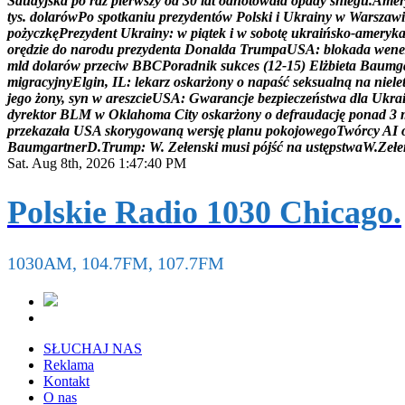
S
a
u
d
y
j
s
k
a
p
o
r
a
z
p
i
e
r
w
s
z
y
o
d
3
0
l
a
t
o
d
n
o
t
o
w
a
ł
a
o
p
a
d
y
ś
n
i
e
g
u
.
A
m
e
r
t
y
s
.
d
o
l
a
r
ó
w
P
o
s
p
o
t
k
a
n
i
u
p
r
e
z
y
d
e
n
t
ó
w
P
o
l
s
k
i
i
U
k
r
a
i
n
y
w
W
a
r
s
z
a
w
i
p
o
ż
y
c
z
k
ę
P
r
e
z
y
d
e
n
t
U
k
r
a
i
n
y
:
w
p
i
ą
t
e
k
i
w
s
o
b
o
t
ę
u
k
r
a
i
ń
s
k
o
-
a
m
e
r
y
k
o
r
ę
d
z
i
e
d
o
n
a
r
o
d
u
p
r
e
z
y
d
e
n
t
a
D
o
n
a
l
d
a
T
r
u
m
p
a
U
S
A
:
b
l
o
k
a
d
a
w
e
n
e
m
l
d
d
o
l
a
r
ó
w
p
r
z
e
c
i
w
B
B
C
P
o
r
a
d
n
i
k
s
u
k
c
e
s
(
1
2
-
1
5
)
E
l
ż
b
i
e
t
a
B
a
u
m
g
m
i
g
r
a
c
y
j
n
y
E
l
g
i
n
,
I
L
:
l
e
k
a
r
z
o
s
k
a
r
ż
o
n
y
o
n
a
p
a
ś
ć
s
e
k
s
u
a
l
n
ą
n
a
n
i
e
l
e
j
e
g
o
ż
o
n
y
,
s
y
n
w
a
r
e
s
z
c
i
e
U
S
A
:
G
w
a
r
a
n
c
j
e
b
e
z
p
i
e
c
z
e
ń
s
t
w
a
d
l
a
U
k
r
a
d
y
r
e
k
t
o
r
B
L
M
w
O
k
l
a
h
o
m
a
C
i
t
y
o
s
k
a
r
ż
o
n
y
o
d
e
f
r
a
u
d
a
c
j
ę
p
o
n
a
d
3
p
r
z
e
k
a
z
a
ł
a
U
S
A
s
k
o
r
y
g
o
w
a
n
ą
w
e
r
s
j
ę
p
l
a
n
u
p
o
k
o
j
o
w
e
g
o
T
w
ó
r
c
y
A
I
B
a
u
m
g
a
r
t
n
e
r
D
.
T
r
u
m
p
:
W
.
Z
e
ł
e
n
s
k
i
m
u
s
i
p
ó
j
ś
ć
n
a
u
s
t
ę
p
s
t
w
a
W
.
Z
e
ł
e
Sat. Aug 8th, 2026
1:47:42 PM
Polskie Radio 1030 Chicago.
1030AM, 104.7FM, 107.7FM
SŁUCHAJ NAS
Reklama
Kontakt
O nas