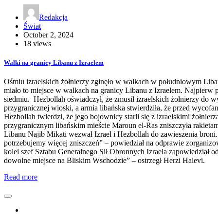
Redakcja
Świat
October 2, 2024
18 views
Walki na granicy Libanu z Izraelem
Ośmiu izraelskich żołnierzy zginęło w walkach w południowym Libani
miało to miejsce w walkach na granicy Libanu z Izraelem. Najpierw po
siedmiu. Hezbollah oświadczył, że zmusił izraelskich żołnierzy do w
przygranicznej wioski, a armia libańska stwierdziła, że ​​przed wycofa
Hezbollah twierdzi, że jego bojownicy starli się z izraelskimi żołnie
przygranicznym libańskim mieście Maroun el-Ras zniszczyła rakietam
Libanu Najib Mikati wezwał Izrael i Hezbollah do zawieszenia broni.
potrzebujemy więcej zniszczeń” – powiedział na odprawie zorganizo
kolei szef Sztabu Generalnego Sił Obronnych Izraela zapowiedział 
dowolne miejsce na Bliskim Wschodzie” – ostrzegł Herzi Halevi.
Read more