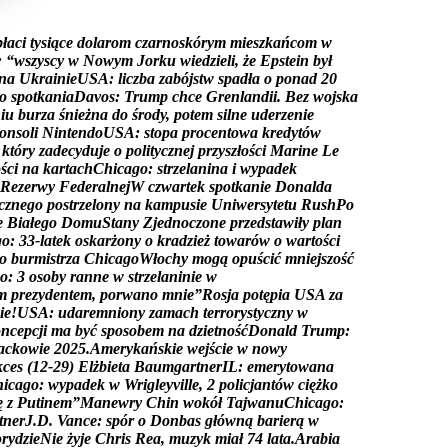
p
ł
a
c
i
t
y
s
i
ą
c
e
d
o
l
a
r
o
m
c
z
a
r
n
o
s
k
ó
r
y
m
m
i
e
s
z
k
a
ń
c
o
m
w
:
“
w
s
z
y
s
c
y
w
N
o
w
y
m
J
o
r
k
u
w
i
e
d
z
i
e
l
i
,
ż
e
E
p
s
t
e
i
n
b
y
ł
n
a
U
k
r
a
i
n
i
e
U
S
A
:
l
i
c
z
b
a
z
a
b
ó
j
s
t
w
s
p
a
d
ł
a
o
p
o
n
a
d
2
0
o
s
p
o
t
k
a
n
i
a
D
a
v
o
s
:
T
r
u
m
p
c
h
c
e
G
r
e
n
l
a
n
d
i
i
.
B
e
z
w
o
j
s
k
a
n
i
u
b
u
r
z
a
ś
n
i
e
ż
n
a
d
o
ś
r
o
d
y
,
p
o
t
e
m
s
i
l
n
e
u
d
e
r
z
e
n
i
e
o
n
s
o
l
i
N
i
n
t
e
n
d
o
U
S
A
:
s
t
o
p
a
p
r
o
c
e
n
t
o
w
a
k
r
e
d
y
t
ó
w
k
t
ó
r
y
z
a
d
e
c
y
d
u
j
e
o
p
o
l
i
t
y
c
z
n
e
j
p
r
z
y
s
z
ł
o
ś
c
i
M
a
r
i
n
e
L
e
o
ś
c
i
n
a
k
a
r
t
a
c
h
C
h
i
c
a
g
o
:
s
t
r
z
e
l
a
n
i
n
a
i
w
y
p
a
d
e
k
R
e
z
e
r
w
y
F
e
d
e
r
a
l
n
e
j
W
c
z
w
a
r
t
e
k
s
p
o
t
k
a
n
i
e
D
o
n
a
l
d
a
c
z
n
e
g
o
p
o
s
t
r
z
e
l
o
n
y
n
a
k
a
m
p
u
s
i
e
U
n
i
w
e
r
s
y
t
e
t
u
R
u
s
h
P
o
e
B
i
a
ł
e
g
o
D
o
m
u
S
t
a
n
y
Z
j
e
d
n
o
c
z
o
n
e
p
r
z
e
d
s
t
a
w
i
ł
y
p
l
a
n
g
o
:
3
3
-
l
a
t
e
k
o
s
k
a
r
ż
o
n
y
o
k
r
a
d
z
i
e
ż
t
o
w
a
r
ó
w
o
w
a
r
t
o
ś
c
i
o
b
u
r
m
i
s
t
r
z
a
C
h
i
c
a
g
o
W
ł
o
c
h
y
m
o
g
ą
o
p
u
ś
c
i
ć
m
n
i
e
j
s
z
o
ś
ć
o
:
3
o
s
o
b
y
r
a
n
n
e
w
s
t
r
z
e
l
a
n
i
n
i
e
w
m
p
r
e
z
y
d
e
n
t
e
m
,
p
o
r
w
a
n
o
m
n
i
e
”
R
o
s
j
a
p
o
t
ę
p
i
a
U
S
A
z
a
i
e
!
U
S
A
:
u
d
a
r
e
m
n
i
o
n
y
z
a
m
a
c
h
t
e
r
r
o
r
y
s
t
y
c
z
n
y
w
o
n
c
e
p
c
j
i
m
a
b
y
ć
s
p
o
s
o
b
e
m
n
a
d
z
i
e
t
n
o
ś
ć
D
o
n
a
l
d
T
r
u
m
p
:
a
c
k
o
w
i
e
2
0
2
5
.
A
m
e
r
y
k
a
ń
s
k
i
e
w
e
j
ś
c
i
e
w
n
o
w
y
k
c
e
s
(
1
2
-
2
9
)
E
l
ż
b
i
e
t
a
B
a
u
m
g
a
r
t
n
e
r
I
L
:
e
m
e
r
y
t
o
w
a
n
a
h
i
c
a
g
o
:
w
y
p
a
d
e
k
w
W
r
i
g
l
e
y
v
i
l
l
e
,
2
p
o
l
i
c
j
a
n
t
ó
w
c
i
ę
ż
k
o
ę
z
P
u
t
i
n
e
m
”
M
a
n
e
w
r
y
C
h
i
n
w
o
k
ó
ł
T
a
j
w
a
n
u
C
h
i
c
a
g
o
:
t
n
e
r
J
.
D
.
V
a
n
c
e
:
s
p
ó
r
o
D
o
n
b
a
s
g
ł
ó
w
n
ą
b
a
r
i
e
r
ą
w
o
r
y
d
z
i
e
N
i
e
ż
y
j
e
C
h
r
i
s
R
e
a
,
m
u
z
y
k
m
i
a
ł
7
4
l
a
t
a
.
A
r
a
b
i
a