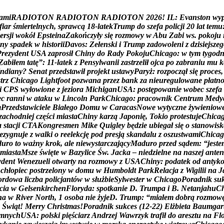
a
m
i
R
A
D
I
O
T
O
N
R
A
D
I
O
T
O
N
R
A
D
I
O
T
O
N
2
0
2
6
!
I
L
:
E
v
a
n
s
t
o
n
w
y
f
i
a
r
ś
m
i
e
r
t
e
l
n
y
c
h
,
s
p
r
a
w
c
ą
1
8
-
l
a
t
e
k
T
r
u
m
p
d
o
s
z
e
f
a
p
o
l
i
c
j
i
2
0
l
a
t
t
e
m
u
e
r
s
j
i
w
o
k
ó
ł
E
p
s
t
e
i
n
a
Z
a
k
o
ń
c
z
y
ł
y
s
i
ę
r
o
z
m
o
w
y
w
A
b
u
Z
a
b
i
w
s
.
p
o
k
o
j
u
n
y
s
p
a
d
e
k
w
h
i
s
t
o
r
i
i
D
a
v
o
s
:
Z
e
ł
e
n
s
k
i
i
T
r
u
m
p
z
a
d
o
w
o
l
e
n
i
z
d
z
i
s
i
e
j
s
z
e
g
P
r
e
z
y
d
e
n
t
U
S
A
z
a
p
r
o
s
i
ł
C
h
i
n
y
d
o
R
a
d
y
P
o
k
o
j
u
C
h
i
c
a
g
o
:
w
t
y
m
t
y
g
o
d
Z
a
b
i
ł
e
m
t
a
t
ę
”
:
1
1
-
l
a
t
e
k
z
P
e
n
s
y
l
w
a
n
i
i
z
a
s
t
r
z
e
l
i
ł
o
j
c
a
p
o
z
a
b
r
a
n
i
u
m
u
k
n
d
i
a
n
y
?
S
e
n
a
t
p
r
z
e
d
s
t
a
w
i
ł
p
r
o
j
e
k
t
u
s
t
a
w
y
P
a
r
y
ż
:
r
o
z
p
o
c
z
ą
ł
s
i
ę
p
r
o
c
e
s
,
s
t
r
z
C
h
i
c
a
g
o
L
i
g
h
t
f
o
o
t
p
o
z
w
a
n
a
p
r
z
e
z
b
a
n
k
z
a
n
i
e
u
r
e
g
u
l
o
w
a
n
e
p
ł
a
t
n
i
C
P
S
w
y
ł
o
w
i
o
n
e
z
j
e
z
i
o
r
a
M
i
c
h
i
g
a
n
U
S
A
:
p
o
s
t
ę
p
o
w
a
n
i
e
w
o
b
e
c
s
z
e
f
a
e
c
r
a
n
n
i
w
a
t
a
k
u
w
L
i
n
c
o
l
n
P
a
r
k
C
h
i
c
a
g
o
:
p
r
a
c
o
w
n
i
k
C
e
n
t
r
u
m
M
e
d
y
m
P
r
z
e
d
s
t
a
w
i
c
i
e
l
e
B
i
a
ł
e
g
o
D
o
m
u
w
C
a
r
a
c
a
s
N
o
w
e
w
y
t
y
c
z
n
e
ż
y
w
i
e
n
i
o
w
z
a
c
h
o
d
n
i
e
j
c
z
ę
ś
c
i
m
i
a
s
t
a
C
h
i
n
y
k
a
r
z
ą
J
a
p
o
n
i
ę
,
T
o
k
i
o
p
r
o
t
e
s
t
u
j
e
C
h
i
c
a
a
s
t
a
c
j
i
C
T
A
K
o
n
g
r
e
s
m
e
n
M
i
k
e
Q
u
i
g
l
e
y
b
ę
d
z
i
e
u
b
i
e
g
a
ł
s
i
ę
o
s
t
a
n
o
w
i
s
k
e
z
y
g
n
u
j
e
z
w
a
l
k
i
o
r
e
e
l
e
k
c
j
ę
p
o
d
p
r
e
s
j
ą
s
k
a
n
d
a
l
u
z
o
s
z
u
s
t
w
a
m
i
C
h
i
c
a
g
d
u
r
o
t
o
w
a
ż
n
y
k
r
o
k
,
a
l
e
n
i
e
w
y
s
t
a
r
c
z
a
j
ą
c
y
M
a
d
u
r
o
p
r
z
e
d
s
ą
d
e
m
:
“
j
e
s
t
e
m
i
a
s
t
a
M
s
z
e
ś
w
i
ę
t
e
w
B
a
z
y
l
i
c
e
Ś
w
.
J
a
c
k
a
–
n
i
e
d
z
i
e
l
n
e
n
a
n
a
s
z
e
j
a
n
t
e
n
y
d
e
n
t
W
e
n
e
z
u
e
l
i
o
t
w
a
r
t
y
n
a
r
o
z
m
o
w
y
z
U
S
A
C
h
i
n
y
:
p
o
d
a
t
e
k
o
d
a
n
t
y
k
c
h
ł
o
p
i
e
c
p
o
s
t
r
z
e
l
o
n
y
w
d
o
m
u
w
H
u
m
b
o
l
d
t
P
a
r
k
R
e
l
a
c
j
a
z
W
i
g
i
l
i
i
n
a
J
o
r
d
o
w
a
l
i
c
z
b
a
p
o
l
i
c
j
a
n
t
ó
w
w
s
ł
u
ż
b
i
e
S
y
l
w
e
s
t
e
r
w
C
h
i
c
a
g
o
P
o
r
a
d
n
i
k
s
u
c
i
a
w
G
e
l
s
e
n
k
i
r
c
h
e
n
F
l
o
r
y
d
a
:
s
p
o
t
k
a
n
i
e
D
.
T
r
u
m
p
a
i
B
.
N
e
t
a
n
j
a
h
u
C
n
a
w
R
i
v
e
r
N
o
r
t
h
,
1
o
s
o
b
a
n
i
e
ż
y
j
e
D
.
T
r
u
m
p
:
“
m
i
a
ł
e
m
d
o
b
r
ą
r
o
z
m
o
w
Ś
w
i
ą
t
!
M
e
r
r
y
C
h
r
i
s
t
m
a
s
!
P
o
r
a
d
n
i
k
s
u
k
c
e
s
(
1
2
-
2
2
)
E
l
ż
b
i
e
t
a
B
a
u
m
g
a
r
m
n
y
c
h
U
S
A
:
p
o
l
s
k
i
p
i
ę
ś
c
i
a
r
z
A
n
d
r
z
e
j
W
a
w
r
z
y
k
t
r
a
f
i
ł
d
o
a
r
e
s
z
t
u
n
a
F
l