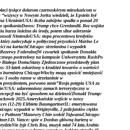
p
ł
a
c
i
t
y
s
i
ą
c
e
d
o
l
a
r
o
m
c
z
a
r
n
o
s
k
ó
r
y
m
m
i
e
s
z
k
a
ń
c
o
m
w
:
“
w
s
z
y
s
c
y
w
N
o
w
y
m
J
o
r
k
u
w
i
e
d
z
i
e
l
i
,
ż
e
E
p
s
t
e
i
n
b
y
ł
n
a
U
k
r
a
i
n
i
e
U
S
A
:
l
i
c
z
b
a
z
a
b
ó
j
s
t
w
s
p
a
d
ł
a
o
p
o
n
a
d
2
0
o
s
p
o
t
k
a
n
i
a
D
a
v
o
s
:
T
r
u
m
p
c
h
c
e
G
r
e
n
l
a
n
d
i
i
.
B
e
z
w
o
j
s
k
a
n
i
u
b
u
r
z
a
ś
n
i
e
ż
n
a
d
o
ś
r
o
d
y
,
p
o
t
e
m
s
i
l
n
e
u
d
e
r
z
e
n
i
e
o
n
s
o
l
i
N
i
n
t
e
n
d
o
U
S
A
:
s
t
o
p
a
p
r
o
c
e
n
t
o
w
a
k
r
e
d
y
t
ó
w
k
t
ó
r
y
z
a
d
e
c
y
d
u
j
e
o
p
o
l
i
t
y
c
z
n
e
j
p
r
z
y
s
z
ł
o
ś
c
i
M
a
r
i
n
e
L
e
o
ś
c
i
n
a
k
a
r
t
a
c
h
C
h
i
c
a
g
o
:
s
t
r
z
e
l
a
n
i
n
a
i
w
y
p
a
d
e
k
R
e
z
e
r
w
y
F
e
d
e
r
a
l
n
e
j
W
c
z
w
a
r
t
e
k
s
p
o
t
k
a
n
i
e
D
o
n
a
l
d
a
c
z
n
e
g
o
p
o
s
t
r
z
e
l
o
n
y
n
a
k
a
m
p
u
s
i
e
U
n
i
w
e
r
s
y
t
e
t
u
R
u
s
h
P
o
e
B
i
a
ł
e
g
o
D
o
m
u
S
t
a
n
y
Z
j
e
d
n
o
c
z
o
n
e
p
r
z
e
d
s
t
a
w
i
ł
y
p
l
a
n
g
o
:
3
3
-
l
a
t
e
k
o
s
k
a
r
ż
o
n
y
o
k
r
a
d
z
i
e
ż
t
o
w
a
r
ó
w
o
w
a
r
t
o
ś
c
i
o
b
u
r
m
i
s
t
r
z
a
C
h
i
c
a
g
o
W
ł
o
c
h
y
m
o
g
ą
o
p
u
ś
c
i
ć
m
n
i
e
j
s
z
o
ś
ć
o
:
3
o
s
o
b
y
r
a
n
n
e
w
s
t
r
z
e
l
a
n
i
n
i
e
w
m
p
r
e
z
y
d
e
n
t
e
m
,
p
o
r
w
a
n
o
m
n
i
e
”
R
o
s
j
a
p
o
t
ę
p
i
a
U
S
A
z
a
i
e
!
U
S
A
:
u
d
a
r
e
m
n
i
o
n
y
z
a
m
a
c
h
t
e
r
r
o
r
y
s
t
y
c
z
n
y
w
o
n
c
e
p
c
j
i
m
a
b
y
ć
s
p
o
s
o
b
e
m
n
a
d
z
i
e
t
n
o
ś
ć
D
o
n
a
l
d
T
r
u
m
p
:
a
c
k
o
w
i
e
2
0
2
5
.
A
m
e
r
y
k
a
ń
s
k
i
e
w
e
j
ś
c
i
e
w
n
o
w
y
k
c
e
s
(
1
2
-
2
9
)
E
l
ż
b
i
e
t
a
B
a
u
m
g
a
r
t
n
e
r
I
L
:
e
m
e
r
y
t
o
w
a
n
a
h
i
c
a
g
o
:
w
y
p
a
d
e
k
w
W
r
i
g
l
e
y
v
i
l
l
e
,
2
p
o
l
i
c
j
a
n
t
ó
w
c
i
ę
ż
k
o
ę
z
P
u
t
i
n
e
m
”
M
a
n
e
w
r
y
C
h
i
n
w
o
k
ó
ł
T
a
j
w
a
n
u
C
h
i
c
a
g
o
:
t
n
e
r
J
.
D
.
V
a
n
c
e
:
s
p
ó
r
o
D
o
n
b
a
s
g
ł
ó
w
n
ą
b
a
r
i
e
r
ą
w
o
r
y
d
z
i
e
N
i
e
ż
y
j
e
C
h
r
i
s
R
e
a
,
m
u
z
y
k
m
i
a
ł
7
4
l
a
t
a
.
A
r
a
b
i
a