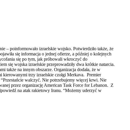
e – poinformowało izraelskie wojsko. Potwierdziło także, że
jawiła się informacja o jednej ofierze, a później o kolejnych
ycofania się po tym, jak próbowali wkroczyć do
niem się wojska izraelskie przeprowadziły dwa krótkie natarcia.
rzami także na innym obszarze. Organizacja dodała, że w
i kierowanymi trzy izraelskie czołgi Merkava. Premier
 “Przestańcie walczyć. Nie potrzebujemy więcej krwi. Nie
wanej przez organizację American Task Force for Lebanon. Z
odpowiedź na atak rakietowy Iranu. “Możemy uderzyć w