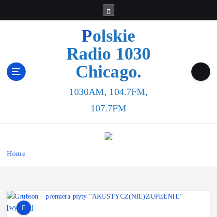
S
k
i
Polskie
p
Radio 1030
t
o
Chicago.
c
o
1030AM, 104.7FM,
n
t
107.7FM
e
n
t
Home