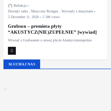
Redakcja
Dźwięki radia
,
Muzyczny Rentgen
,
Wywiady z muzykami
December 11, 2020
586 views
Grubson – premiera płyty
“AKUSTYCZ(NIE)ZUPEŁNIE” [wywiad]
Wywiad z Grubsonem o nowej płycie Akustyczniezupełnie.
SŁUCHAJ NAS
▶
Kliknij PLAY, aby słuchać
```